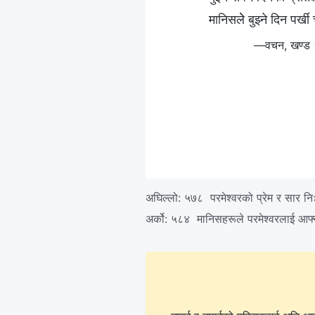
मानिसलेे बुझ्ने दिन पर्ख
—वचन, खण्ड २। 
अघिल्लो:
५७८ परमेश्‍वरको प्रेम र सार निःस
अर्को:
५८४ मानिसहरूले परमेश्‍वरलाई आफ्न