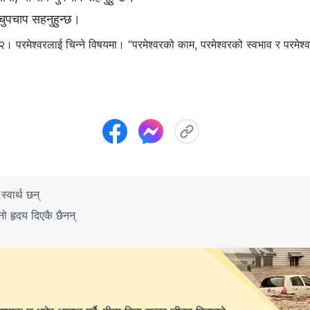
ी चुपचाप सहनुहुन्छ।
परमेश्‍वरलाई चिन्‍ने विषयमा। “परमेश्‍वरको काम, परमेश्‍वरको स्वभाव र परमेश्‍व
्वार्थ छन्
ो हृदय दिएकै छैनन्