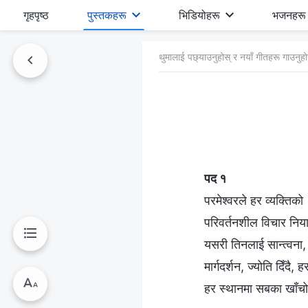
गृहपृष्ठ
पुस्तकहरू
भिडियोहरू
भजनहरू
थुमालाई पछ्याउनुहोस् र नयाँ गीतहरू गाउनुहो
पद १
परमेश्‍वरले हर व्यक्तिको
परिवर्तनशील विचार नियाल
यसरी तिनलाई सान्त्वना, 
मार्गदर्शन, ज्योति दिँदै,
हर स्थानमा सबका खाँचो आ