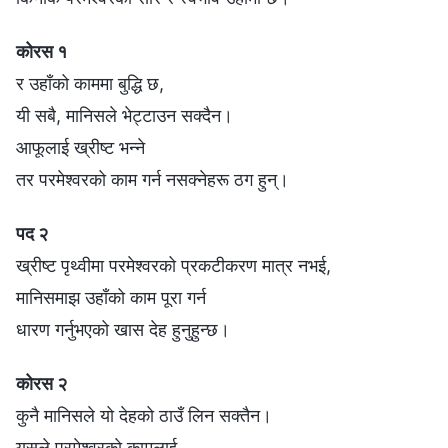
कोरस १
र उहाँको काममा बुद्धि छ,
यी सबै, मानिसले भेट्टाउन सक्दैन।
आफूलाई ख्रीष्ट भन्ने
तर परमेश्‍वरको काम गर्न नसक्नेहरू ठग हुन्।
पद २
ख्रीष्ट पृथ्वीमा परमेश्‍वरको प्रकटीकरण मात्र नभई,
मानिसमाझ उहाँको काम पूरा गर्न
धारण गर्नुभएको खास देह हुनुहुन्छ।
कोरस २
कुनै मानिसले यो देहको ठाउँ लिन सक्तैन।
यसले परमेश्‍वरकाे कामलाई