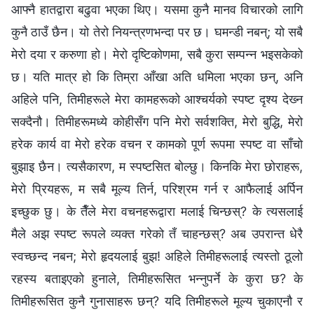
आफ्नै हातद्वारा बढुवा भएका थिए। यसमा कुनै मानव विचारको लागि
कुनै ठाउँ छैन। यो तेरो नियन्त्रणभन्दा पर छ। घमन्डी नबन्; यो सबै
मेरो दया र करुणा हो। मेरो दृष्टिकोणमा, सबै कुरा सम्पन्न भइसकेको
छ। यति मात्र हो कि तिम्रा आँखा अति धमिला भएका छन्, अनि
अहिले पनि, तिमीहरूले मेरा कामहरूको आश्चर्यको स्पष्ट दृश्य देख्‍न
सक्दैनौ। तिमीहरूमध्ये कोहीसँग पनि मेरो सर्वशक्ति, मेरो बुद्धि, मेरो
हरेक कार्य वा मेरो हरेक वचन र कामको पूर्ण रूपमा स्पष्ट वा साँचो
बुझाइ छैन। त्यसैकारण, म स्पष्टसित बोल्छु। किनकि मेरा छोराहरू,
मेरो प्रियहरू, म सबै मूल्य तिर्न, परिश्रम गर्न र आफैलाई अर्पिन
इच्छुक छु। के तैँले मेरा वचनहरूद्वारा मलाई चिन्छस्? के त्यसलाई
मैले अझ स्पष्ट रूपले व्यक्त गरेको तँ चाहन्छस्? अब उपरान्त धेरै
स्वच्छन्द नबन; मेरो हृदयलाई बुझ! अहिले तिमीहरूलाई त्यस्तो ठूलो
रहस्य बताइएको हुनाले, तिमीहरूसित भन्नुपर्ने के कुरा छ? के
तिमीहरूसित कुनै गुनासाहरू छन्? यदि तिमीहरूले मूल्य चुकाएनौ र