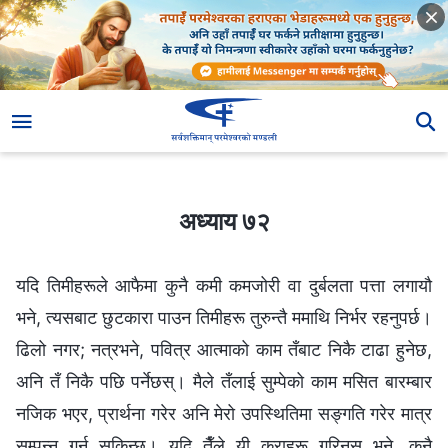
अध्याय ७२
अध्याय ७२
यदि तिमीहरूले आफैमा कुनै कमी कमजोरी वा दुर्बलता पत्ता लगायौ
भने, त्यसबाट छुटकारा पाउन तिमीहरू तुरुन्तै ममाथि निर्भर रहनुपर्छ।
ढिलो नगर; नत्रभने, पवित्र आत्माको काम तँबाट निकै टाढा हुनेछ,
अनि तँ निकै पछि पर्नेछस्। मैले तँलाई सुम्पेको काम मसित बारम्बार
नजिक भएर, प्रार्थना गरेर अनि मेरो उपस्थितिमा सङ्गति गरेर मात्र
सम्पन्न गर्न सकिन्छ। यदि तैँले यी कुराहरू गरिनस् भने, कुनै