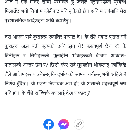
अनि म एक मात्र साँचो परमेश्‍वर हुँ जसले ब्रम्हाण्डको प्रबन्ध
मिलाउँछ भनी चिन्! म कोहीबाट पनि लुकेको छैन अनि म सबैमाथि मेरा
प्रशासनिक आदेशहरू अघि बढाउँछु।
तेरा आफ्‍ना सबै कुराहरू एकातिर पन्साइ दे। के तैँले मबाट प्राप्त गर्ने
कुराहरू अझ बढी मूल्यको अनि झन् धेरै महत्वपूर्ण छैन र? के
तिनीहरू र तिमीहरूको मूल्यहीन थोकहरूको बीचमा आकाश-
पातालको अन्तर छैन र? छिटो गरेर सबै मूल्यहीन थोकलाई फ्याँकिदे!
तैँले आशिषहरू पाउनेछस् कि दुर्भाग्यको सामना गर्नेछस् भनी अहिले नै
निर्णय हुँदैछ। यो एउटा निर्णायक क्षण हो; यो अत्यन्तै महत्त्वपूर्ण क्षण
पनि हो। के तैँले साँच्चिकै यसलाई देख्न सक्छस्?