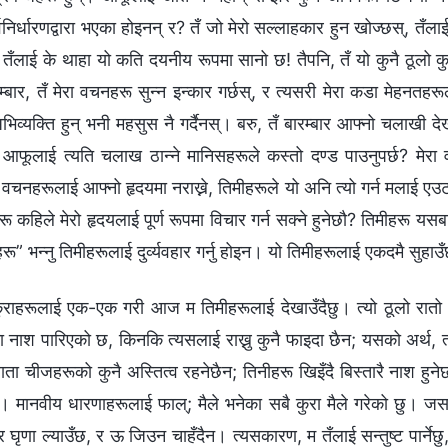
र्वनिर्धारणद्वारा भएका होइनन् र? तँ जो मेरो सल्लाहकार हुन खोज्छस्, तँला
तँलाई के थाहा यो कति दयनीय रूपमा सानो छ! तैपनि, तँ यो कुनै ठूलो क
्बार, तँ मेरा वचनहरू सुन्न इन्कार गर्छस्, र त्यसरी मेरा कडा मेहनतहरूल
भिव्यक्ति हुन् भनी महसुस नै गर्दैनस्। बरु, तँ बारम्बार आफ्नो चलाखी द
 आफूलाई त्यति चलाख ठान्ने मानिसहरूले कस्तो दण्ड पाउनुपर्छ? मेरा
 वचनहरूलाई आफ्नो हृदयमा नराख्ने, तिमीहरूले यो अनि त्यो गर्न मलाई एउ
ीहरू कहिले मेरो हृदयलाई पूर्ण रूपमा विचार गर्न सक्ने हुनेछौ? तिमीहरू यसबारे
मीहरू” भन्नु तिमीहरूलाई दुर्व्यवहार गर्नु होइन। यो तिमीहरूलाई एकदमै सुहाउ
 कुराहरूलाई एक-एक गरी आज म तिमीहरूलाई देखाउँदैछु। त्यो ठूलो रा
ा नाश पारिएको छ, किनकि त्यसलाई राख्नु कुनै फाइदा छैन; यसको अर्थ, त्य
 चीजहरूको कुनै अस्तित्व रहनेछैन; तिनीहरू खिइँदै बिस्तारै नाश हुनेछन्
हो। मानवीय धारणाहरूलाई फाल्; मैले भनेका सबै कुरा मैले गरेको छु। जस
ृणा ल्याउँछ, र ऊ जिउन चाहँदैन। त्यसकारण, म तँलाई सन्तुष्ट पार्नेछु, 