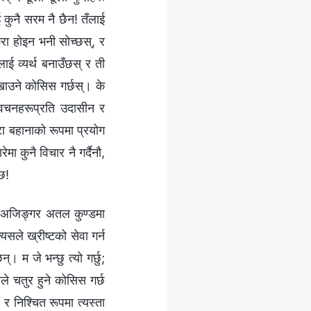
ई कुनै सरम नै छैन! तँलाई
ुरा होइन भनी सोच्छस्, र
ाई व्यर्थ बनाउँछस् र ती
ेखाउने कोसिस गर्छस्। के
 वचनहरूप्रति उदासीन र
टा बहानाको रूपमा प्रयोग
मा कुनै विचार नै गर्दैनौ,
ँछ!
तो अजिङ्गर अतल कुण्डमा
सले ख्रीष्टको सेवा गर्न
। म जे भन्छु त्यो गर्छु;
ले चतुर हुने कोसिस गर्छ
र निश्चित रूपमा त्यस्ता