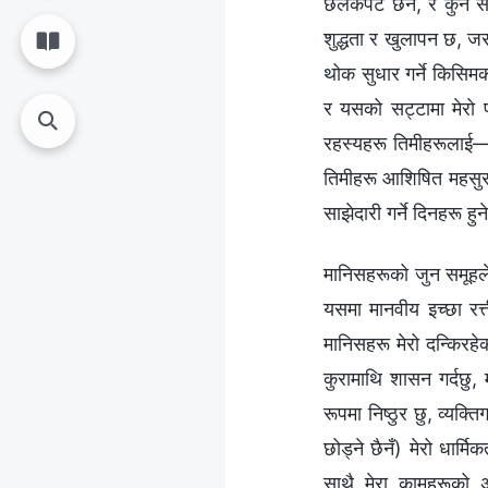
छलकपट छैन, र कुनै सांसा
शुद्धता र खुलापन छ, जस
थोक सुधार गर्ने किसिमक
र यसको सट्टामा मेरो 
रहस्यहरू तिमीहरूलाई—आ
तिमीहरू आशिषित महसुस 
साझेदारी गर्ने दिनहरू हु
मानिसहरूको जुन समूहले स
यसमा मानवीय इच्छा रत्
मानिसहरू मेरो दन्किरहेक
कुरामाथि शासन गर्दछु, म 
रूपमा निष्ठुर छु, व्यक्
छोड्ने छैनँ) मेरो धार्म
साथै मेरा कामहरूको अर