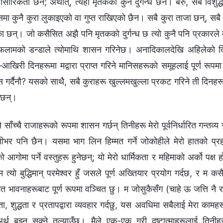
रिकता छैन; अर्थात्, त्यहाँ मृतकको कुनै दुर्गन्ध छैन। बरु, सबै विशुद्
मा कुनै कुरा लुकाइएको वा गुप्त राखिएको छैन। सबै कुरा ताजा छन्, सब
ा छन्। जो कसैसित अझै पनि मृतकको दुर्गन्ध छ त्यो कुनै पनि प्रकारले म
फलामको डन्डाले त्योमाथि शासन गरिनेछ। अनादिकालदेखि अहिलेको दि
खिरी दिनहरूमा मद्वारा प्राप्त गरिने मानिसहरूको समूहलाई पूर्ण रूप
गर्दैनौ? यसको साथै, सबै कुराहरू खुल्लमखुल्ला प्रकट गरिने ती दिनहरू
नेछन्।
ाँच्चै राजाहरूको रूपमा शासन गर्छन् तिनीहरू मेरो पूर्वनिर्धारित गन्तव्य 
तीभर पनि छैन। यसमा भाग लिन हिम्मत गर्ने जोकोहीले मेरो हातको प्रहार
ो आगोमा पर्ने वस्तुहरू हुनेछन्; यो मेरो धार्मिकता र महिमाको अर्को पक्ष 
त्यो बुद्धिमान् परमेश्‍वर हुँ जसले पूर्ण अख्तियार प्रयोग गर्दछ, र म कसै
तिगत भावनाहरूबाट पूर्ण रूपमा वञ्चित छु। म जोसुकैसँग (चाहे ऊ जत्ति नै
िकता, शुद्धता र प्रतापद्वारा व्यवहार गर्दछु, यस अवधिमा सबैलाई मेरा कामहर
्थ बुझ्न सक्‍ने तुल्याउँछु। मैले एक-एक गरी दुष्टात्माहरूलाई तिनी