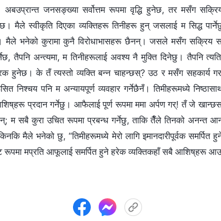
 अबउप्रान्त जनसङ्ख्या सर्वोत्तम रूपमा वृद्धि हुनेछ, तर मसँग सक्रि
ाइनेछ। मैले स्वीकृति दिएका व्यक्तिहरू तिनीहरू हुन् जसलाई म सिद्ध पार्न
 मैले भनेको कुरामा कुनै विरोधाभासहरू छैनन्। जसले मसँग सक्रिय सहका
ेछ, तैपनि अन्त्यमा, म तिनीहरूलाई अवश्य नै मुक्ति दिनेछु। तैपनि त्यत
हुनेछ। के तँ त्यस्तो व्यक्ति बन्न चाहन्छस्? उठ र मसँग सहकार्य गर
ूसित निश्चय पनि म अन्यायपूर्ण व्यवहार गर्नेछैनँ। तिमीहरूमध्ये निष्ठा
शिष्‌हरू प्रदान गर्नेछु। आफैलाई पूर्ण रूपमा ममा अर्पण गर्! तँ जे खान्छस
छन्; म सबै कुरा उचित रूपमा प्रबन्ध गर्नेछु, ताकि तैँले तिनको अनन्त 
नकि मैले भनेको छु, “तिमीहरूमध्ये मेरो लागि इमानदारीपूर्वक समर्पित हु
ट रूपमा मप्रति आफूलाई समर्पित हुने हरेक व्यक्तिकहाँ सबै आशिष्‌हरू आ