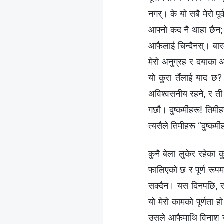
नगर्। के यो सबै मेरो पू
आफ्नो कद नै थाहा छैन; 
आफैलाई चिन्दैनस्। बारम
मेरो अनुग्रह र दयाका अ
यो कुरा तँलाई याद छ?
अविश्‍वसनीय रहने, र ती
गर्छौ। दुष्कर्मीहरू! तिम
त्यसैले तिमीहरू “दुष्कर्
कुनै बेला लुकेर रहेका
फालिएको छ र पूर्ण रूपम
सक्दैन। यस दिनपछि, राता
यो मेरो कामको पूर्णता 
उसले आफैमाथि विनाश र घ