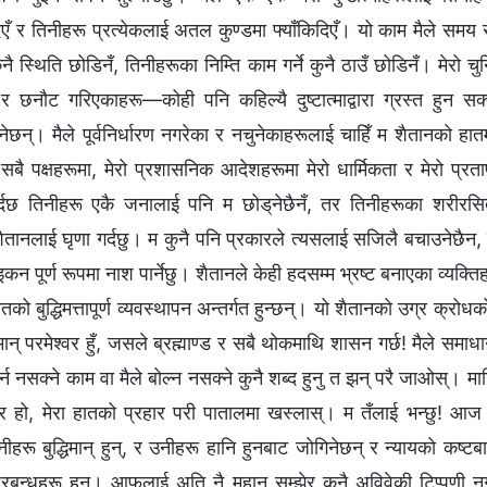
िएँ र तिनीहरू प्रत्येकलाई अतल कुण्डमा फ्याँकिदिएँ। यो काम मैले समय सु
कुनै स्थिति छोडिनँ, तिनीहरूका निम्ति काम गर्ने कुनै ठाउँ छोडिनँ। मेरो 
ू र छनौट गरिएकाहरू—कोही पनि कहिल्यै दुष्टात्माद्वारा ग्रस्त हुन सक्
नेछन्। मैले पूर्वनिर्धारण नगरेका र नचुनेकाहरूलाई चाहिँ म शैतानको हात
। सबै पक्षहरूमा, मेरो प्रशासनिक आदेशहरूमा मेरो धार्मिकता र मेरो प्
दछ तिनीहरू एकै जनालाई पनि म छोड्‌नेछैनँ, तर तिनीहरूका शरीरसि
ैतानलाई घृणा गर्दछु। म कुनै पनि प्रकारले त्यसलाई सजिलै बचाउनेछैन
इकन पूर्ण रूपमा नाश पार्नेछु। शैतानले केही हदसम्म भ्रष्ट बनाएका व्यक्तिहरू 
को बुद्धिमत्तापूर्ण व्यवस्थापन अन्तर्गत हुन्छन्। यो शैतानको उग्र क्रोधक
ान् परमेश्‍वर हुँ, जसले ब्रह्माण्ड र सबै थोकमाथि शासन गर्छ! मैले समाध
 गर्न नसक्ने काम वा मैले बोल्न नसक्ने कुनै शब्द हुनु त झन् परै जाओस्। 
ियार हो, मेरा हातको प्रहार परी पातालमा खस्लास्। म तँलाई भन्छु!
ीहरू बुद्धिमान् हुन्, र उनीहरू हानि हुनबाट जोगिनेछन् र न्यायको कष्टब
रा प्रबन्धहरू हुन्। आफूलाई अति नै महान् सम्झेर कुनै अविवेकी टिप्पणी न