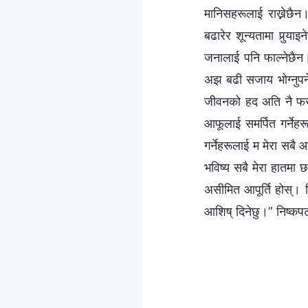
मानिसहरूलाई राख्नेछैन।
बढारेर शून्यतामा पुर्‍य
जनालाई पनि फाल्नेछैन।
अझ बढी सजाय भोग्नुपर्न
जीवनको हद अति नै फरक 
आफूलाई समर्पित गर्नेहर
गर्नेहरूलाई म मेरा सबै आ
भविष्य सबै मेरा हातमा 
असीमित आपूर्ति होस्। कि
आशिष्‌ दिनेछु।” निष्कप