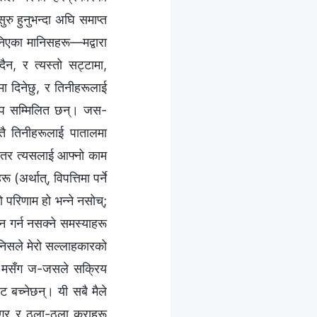
रु हुनुभन्दा अघि समाप्त
चुनिएका मानिसहरू—मद्वारा
दैन, र त्यस्तो सट्टामा,
मा दिनेछु, र तिनीहरूलाई
रताप सम्मिलित छन्। जस-
तै तिनीहरूलाई पातालमा
, तर त्यसलाई आफ्नो काम
(अर्थात्, विपत्तिमा पर्ने
ो परिणाम हो भन्‍ने नसोच्;
ान गर्न नसक्ने समस्याहरू
मानिसले मेरो सल्लाहकारको
 आज मसँग ज-जसले सक्रिय
ाट बच्नेछन्। यी सबै मैले
गर् र ठूला-ठूला कुराहरू