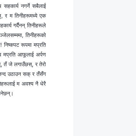
य सहकार्य नगर्ने सबैलाई
ेछु, र म तिनीहरूमध्ये एक
र्य गर्दैनन् तिनीहरूले
िञ्जेलसम्ममा, तिनीहरूको
! निष्कपट रूपमा मप्रति
साथ मप्रति आफूलाई अर्पण
्, तँ जे लगाउँछस्, र तेरो
आनन्द उठाउन सक् र तँसँग
नेहरूलाई म अवश्य नै धेरै
उनेछन्।