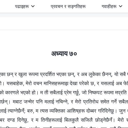
पढाइहरू
प्रवचन र सङ्गतिहरू
गवाहीहरू
अध्याय ७०
का छन् र खुला रूपमा प्रदर्शित भएका छन्, र अब लुकेका छैनन्, यो सबै पूर
ो। यसबाहेक, मेरो वचन मानिसहरूमाझ देखा परेको छ, र यसलाई अब फेरि 
ाको कारणले भएको हो। म ती सबैलाई प्रेम गर्छु, जो निष्कपट रूपमा मप्रति 
्छन्। मबाट जन्मेर पनि मलाई नचिन्‍ने, र मेरो प्रतिरोध समेत गर्ने सबैला
 त्‍याग्‍नेछैनँ; बरु, म त्यस व्यक्तिका आशिष्‌हरू दोब्बर गरिदिनेछु। जु
ोब्बर दण्ड दिनेछु, र म तिनीहरूलाई बिलकुलै सजिलै छोड्‌नेछैनँ। मेरो 