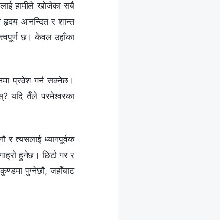
ामीलाई हामीले खोजेका सबै
ो हृदय आनन्दित र शान्त
्त्वपूर्ण छ। केवल उहाँका
।
नमा प्रवेश गर्न सक्नेछ।
 यदि तैँले परमेश्‍वरका
ौ र त्यसलाई ध्यानपूर्वक
गाह्रो हुनेछ। छिटो गर र
्डमा पुग्‍नेछौ, जहाँबाट