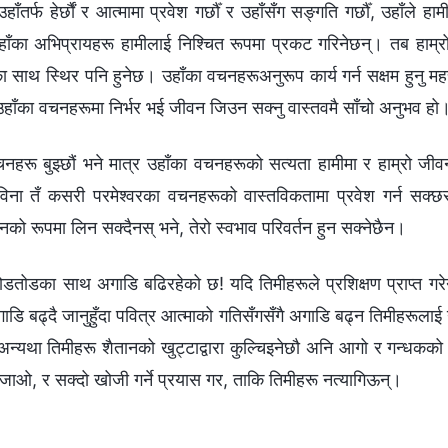
तर्फ हेर्छौं र आत्मामा प्रवेश गर्छौँ र उहाँसँग सङ्गति गर्छौँ, उहाँले ह
हाँका अभिप्रायहरू हामीलाई निश्चित रूपमा प्रकट गरिनेछन्। तब हाम्र
ाका साथ स्थिर पनि हुनेछ। उहाँका वचनहरूअनुरूप कार्य गर्न सक्षम हुनु महत
हाँका वचनहरूमा निर्भर भई जीवन जिउन सक्नु वास्तवमै साँचो अनुभव हो
चनहरू बुझ्छौं भने मात्र उहाँका वचनहरूको सत्यता हामीमा र हाम्रो जीव
विना तँ कसरी परमेश्‍वरका वचनहरूको वास्तविकतामा प्रवेश गर्न सक्छस्?
ो रूपमा लिन सक्दैनस् भने, तेरो स्वभाव परिवर्तन हुन सक्नेछैन।
ोडतोडका साथ अगाडि बढिरहेको छ! यदि तिमीहरूले प्रशिक्षण प्राप्त गरेन
गाडि बढ्दै जानुहुँदा पवित्र आत्माको गतिसँगसँगै अगाडि बढ्न तिमीहरूलाई 
न्यथा तिमीहरू शैतानको खुट्टाद्वारा कुल्चिइनेछौ अनि आगो र गन्धकको कुण
ाओ, र सक्दो खोजी गर्ने प्रयास गर, ताकि तिमीहरू नत्यागिऊन्।