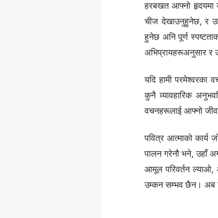
हरबखत आफ्नो हृदयमा उहाँ
चीज देखाउनुहुनेछ, र उ
हुनेछ अनि पूर्ण स्पष्टत
अभिप्रायहरूअनुसार र उ
यदि हामी परमेश्‍वरका व
कुनै व्यावहारिक अनुभव
वचनहरूलाई आफ्नो जीवनक
पवित्र आत्माको कार्य ज
पालन गरेनौ भने, उहाँ अ
आमूल परिवर्तन ल्याओ, अ
उम्कन सम्भव छैन। अब ज