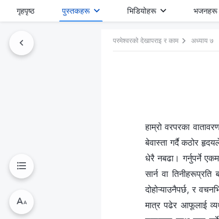
गृहपृष्ठ
पुस्तकहरू
भिडियोहरू
भजनहरू
परमेश्‍वरको देखापराइ र काम
अध्याय ७
हाम्रो वरपरका वातावर
बेवास्ता गर्दै कठोर हृ
धेरै नबढा। गर्नुपर्ने 
सार्न वा तिनीहरूप्रति ब
दोहोऱ्याउनैपर्छ, र वच
मात्र पढेर आफूलाई व्यर