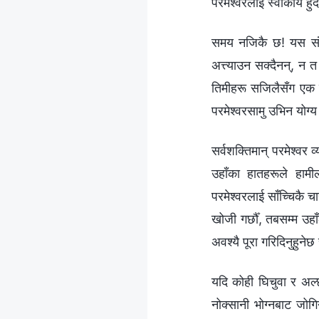
परमेश्‍वरलाई स्वीकार्य ह
समय नजिकै छ! यस संसा
अत्त्याउन सक्दैनन्, न
तिमीहरू सजिलैसँग एक म
परमेश्‍वरसामु उभिन योग्
सर्वशक्तिमान्‌ परमेश्‍वर
उहाँका हातहरूले हामील
परमेश्‍वरलाई साँच्चिकै
खोजी गर्छौँ, तबसम्म उहा
अवश्यै पूरा गरिदिनुहुनेछ 
यदि कोही घिचुवा र अल्
नोक्सानी भोग्नबाट जोगि