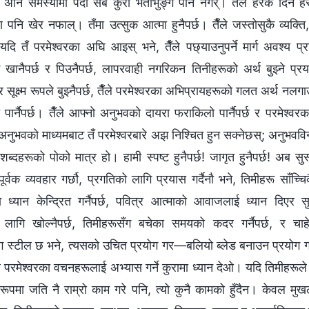
 अनि समस्यामा पर्दा सबै कुरा भताभुङ्ग पार्ने नगर्। तैँले हरेक दिन 
्षण पनि खेर नफाल्। तँमा उत्सुक आत्मा हुनैपर्छ। तैँले जस्तोसुकै व्यक्त
यदि तँ परमेश्‍वरका अघि आइस् भने, तैँले पछ्याउनुपर्ने मार्ग अवश्य प्राप्
 खानैपर्छ र पिउनैपर्छ, लापरवाही नगरिकन तिनीहरूको अर्थ बुझ्ने प्रय
ार सूक्ष्म रूपले बुझ्नैपर्छ, तैँले परमेश्‍वरका अभिप्रायहरूको गलत अर्थ नलग
ार्नैपर्छ। तैँले आफ्नो अनुभवको दायरा फराकिलो पार्नैपर्छ र परमेश्‍व
्छ। अनुभवको माध्यमबाट तँ परमेश्‍वरबारे अझ निश्चित हुन सक्‍नेछस्; अनुभववि
 शब्दहरूको पोको मात्र हो। हामी स्पष्ट हुनैपर्छ! जागृत हुनैपर्छ! अब स
्वक व्यवहार गर्छौ, प्रगतिको लागि प्रयास गर्दैनौ भने, तिमीहरू साँच्‍च
ा ध्यान केन्द्रित गर्नैपर्छ, पवित्र आत्माको आवाजलाई ध्यान दिएर सु
 लागि खोल्नैपर्छ, तिमीहरूसँग बचेका समयको कदर गर्नैपर्छ, र चाह
ग स्टील छ भने, त्यसको उचित प्रयोग गर—बलियो ब्लेड बनाउन प्रयोग गर; 
र परमेश्‍वरका वचनहरूलाई अभ्यास गर्ने कुरामा ध्यान देओ। यदि तिमीहरूल
रूपमा जति नै राम्रो काम गरे पनि, त्यो कुनै कामको हुँदैन। केवल मुखले 