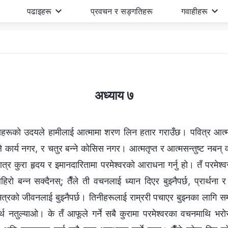
पढाइहरू
प्रवचन र सङ्गतिहरू
गवाहीहरू
अध्याय ७
णहरूको उदयले हामीलाई आत्मामा शरण लिन हतार गराउँछ। पवित्र आत्म
दयले कार्य नगर, र चतुर बन्ने कोसिस नगर। आत्मतृप्‍त र आत्मसन्तुष्ट नबन
एकमात्र कुरा हृदय र इमानदारितामा परमेश्‍वरको आराधना गर्नु हो। तँ परमे
हिरो बन्न सक्दैनस्; तैँले ती वचनलाई ध्यान दिएर बुझ्नैपर्छ, प्रार्थना 
नभित्रको जीवनलाई बुझ्नैपर्छ। तिनीहरूलाई राम्ररी पचाएर बुझ्नका लाग
्थ नतुल्याओ। के तँ आफूले गर्ने सबै कुरामा परमेश्‍वरका वचनमाथि भरोस