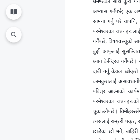
घमण्डका साथ कुरा गर्ने
अभ्यास गर्नैपर्छ; एक क
सामना गर्नु परे तापनि, 
परमेश्‍वरका वचनहरूलाई
गर्नैपर्छ, विषयवस्तुको स
बुझी आफूलाई सुसज्जित प
ध्यान केन्द्रित गर्नैपर
दाबी गर्नु केवल खोक्रो
कामकुरालाई असावधानीपूर
पवित्र आत्माको कार्यम
परमेश्‍वरका वचनहरूको
चुकाउनैपर्छ। तिमीहरूसँ
त्यसलाई राम्ररी पक्र, 
छाडेका छौ भने, बाहिरी 