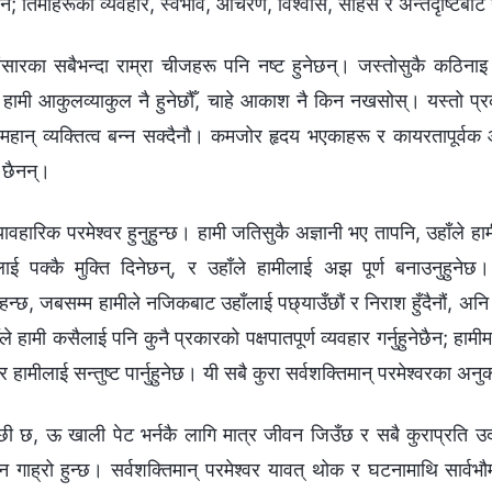
ुँदैन; तिमीहरूको व्यवहार, स्वभाव, आचरण, विश्‍वास, साहस र अन्तर्दृष्टिबा
रका सबैभन्दा राम्रा चीजहरू पनि नष्ट हुनेछन्। जस्तोसुकै कठिनाइ
 त हामी आकुलव्याकुल नै हुनेछौँ, चाहे आकाश नै किन नखसोस्। यस्तो प्
हान् व्यक्तित्व बन्न सक्दैनौ। कमजोर हृदय भएकाहरू र कायरतापूर्वक 
य छैनन्।
 व्यावहारिक परमेश्‍वर हुनुहुन्छ। हामी जतिसुकै अज्ञानी भए तापनि, उहाँले ह
ाई पक्कै मुक्ति दिनेछन्, र उहाँले हामीलाई अझ पूर्ण बनाउनुहुनेछ
 चाहन्छ, जबसम्म हामीले नजिकबाट उहाँलाई पछ्याउँछौं र निराश हुँदैनौं, अ
ँले हामी कसैलाई पनि कुनै प्रकारको पक्षपातपूर्ण व्यवहार गर्नुहुनेछैन; हा
र हामीलाई सन्तुष्ट पार्नुहुनेछ। यी सबै कुरा सर्वशक्तिमान्‌ परमेश्‍वरका अनुक
छी छ, ऊ खाली पेट भर्नकै लागि मात्र जीवन जिउँछ र सबै कुराप्रति उ
न गाह्रो हुन्छ। सर्वशक्तिमान् परमेश्‍वर यावत् थोक र घटनामाथि सार्वभौम