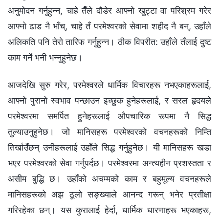
अनुमोदन गर्नुहुन्न, चाहे तैँले दौडेर आफ्‍नो खुट्टा वा परिश्रम गरेर
आफ्‍नो ढाड नै भाँच्, चाहे तँ परमेश्‍वरको सेवामा शहीद नै बन्, उहाँले
अलिकति पनि तेरो तारिफ गर्नुहुन्‍न। ठीक विपरीत: उहाँले तँलाई दुष्ट
काम गर्ने भनी भन्‍नुहुनेछ।
आजदेखि सुरु गरेर, परमेश्‍वरले धार्मिक विचारहरू नभएकाहरूलाई,
आफ्नो पुरानो स्वभाव पन्छाउन इच्छुक हुनेहरूलाई, र सरल हृदयले
परमेश्‍वरमा समर्पित हुनेहरूलाई औपचारिक रूपमा नै सिद्ध
तुल्याउनुहुनेछ। जो मानिसहरू परमेश्‍वरको वचनहरूको निम्ति
तिर्खाउँछन् उनीहरूलाई उहाँले सिद्ध गर्नुहुनेछ। यी मानिसहरू खडा
भएर परमेश्‍वरको सेवा गर्नुपर्दछ। परमेश्‍वरमा अन्त्यहीन प्रशस्तता र
असीम बुद्धि छ। उहाँको अचम्मको काम र बहुमूल्य वचनहरूले
मानिसहरूको अझ ठूलो सङ्ख्याले आनन्द गरून् भनेर प्रतीक्षा
गरिरहेका छन्। यस कुरालाई हेर्दा, धार्मिक धारणाहरू भएकाहरू,