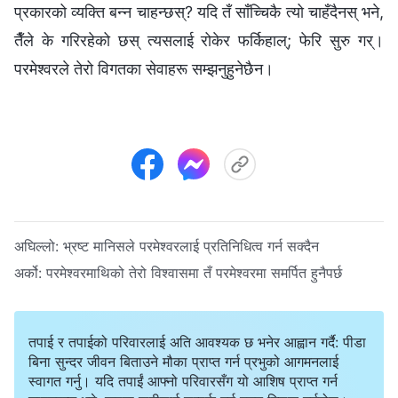
प्रकारको व्यक्ति बन्‍न चाहन्छस्? यदि तँ साँच्चिकै त्यो चाहँदैनस् भने,
तैँले के गरिरहेको छस् त्यसलाई रोकेर फर्किहाल्; फेरि सुरु गर्।
परमेश्‍वरले तेरो विगतका सेवाहरू सम्‍झनुहुनेछैन।
अघिल्लो:
भ्रष्ट मानिसले परमेश्‍वरलाई प्रतिनिधित्व गर्न सक्दैन
अर्को:
परमेश्‍वरमाथिको तेरो विश्‍वासमा तँ परमेश्‍वरमा समर्पित हुनैपर्छ
तपाई र तपाईको परिवारलाई अति आवश्यक छ भनेर आह्वान गर्दै: पीडा
बिना सुन्दर जीवन बिताउने मौका प्राप्त गर्न प्रभुको आगमनलाई
स्वागत गर्नु। यदि तपाईं आफ्नो परिवारसँग यो आशिष प्राप्त गर्न