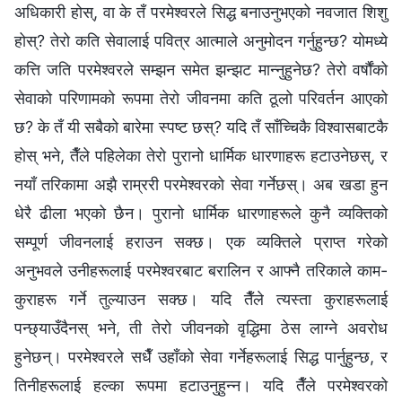
अधिकारी होस्, वा के तँ परमेश्‍वरले सिद्ध बनाउनुभएको नवजात शिशु
होस्? तेरो कति सेवालाई पवित्र आत्माले अनुमोदन गर्नुहुन्छ? योमध्ये
कत्ति जति परमेश्‍वरले सम्झन समेत झन्झट मान्नुहुनेछ? तेरो वर्षौंको
सेवाको परिणामको रूपमा तेरो जीवनमा कति ठूलो परिवर्तन आएको
छ? के तँ यी सबैको बारेमा स्पष्ट छस्? यदि तँ साँच्चिकै विश्‍वासबाटकै
होस् भने, तैँले पहिलेका तेरो पुरानो धार्मिक धारणाहरू हटाउनेछस्, र
नयाँ तरिकामा अझै राम्ररी परमेश्‍वरको सेवा गर्नेछस्। अब खडा हुन
धेरै ढीला भएको छैन। पुरानो धार्मिक धारणाहरूले कुनै व्यक्तिको
सम्पूर्ण जीवनलाई हराउन सक्छ। एक व्यक्तिले प्राप्त गरेको
अनुभवले उनीहरूलाई परमेश्‍वरबाट बरालिन र आफ्नै तरिकाले काम-
कुराहरू गर्ने तुल्याउन सक्छ। यदि तैँले त्यस्ता कुराहरूलाई
पन्छ्याउँदैनस् भने, ती तेरो जीवनको वृद्धिमा ठेस लाग्ने अवरोध
हुनेछन्। परमेश्‍वरले सधैँ उहाँको सेवा गर्नेहरूलाई सिद्ध पार्नुहुन्छ, र
तिनीहरूलाई हल्का रूपमा हटाउनुहुन्न। यदि तैँले परमेश्‍वरको