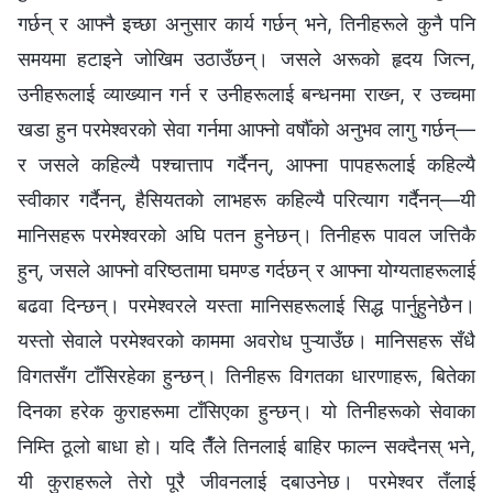
गर्छन् र आफ्नै इच्छा अनुसार कार्य गर्छन् भने, तिनीहरूले कुनै पनि
समयमा हटाइने जोखिम उठाउँछन्। जसले अरूको हृदय जित्न,
उनीहरूलाई व्याख्यान गर्न र उनीहरूलाई बन्धनमा राख्‍न, र उच्चमा
खडा हुन परमेश्‍वरको सेवा गर्नमा आफ्नो वर्षौँको अनुभव लागु गर्छन्—
र जसले कहिल्यै पश्‍चात्ताप गर्दैनन्, आफ्ना पापहरूलाई कहिल्यै
स्वीकार गर्दैनन्, हैसियतको लाभहरू कहिल्यै परित्याग गर्दैनन्—यी
मानिसहरू परमेश्‍वरको अघि पतन हुनेछन्। तिनीहरू पावल जत्तिकै
हुन्, जसले आफ्नो वरिष्ठतामा घमण्ड गर्दछन् र आफ्‍ना योग्यताहरूलाई
बढवा दिन्छन्। परमेश्‍वरले यस्ता मानिसहरूलाई सिद्ध पार्नुहुनेछैन।
यस्तो सेवाले परमेश्‍वरको काममा अवरोध पुऱ्याउँछ। मानिसहरू सँधै
विगतसँग टाँसिरहेका हुन्छन्। तिनीहरू विगतका धारणाहरू, बितेका
दिनका हरेक कुराहरूमा टाँसिएका हुन्छन्। यो तिनीहरूको सेवाका
निम्ति ठूलो बाधा हो। यदि तैँले तिनलाई बाहिर फाल्न सक्दैनस् भने,
यी कुराहरूले तेरो पूरै जीवनलाई दबाउनेछ। परमेश्‍वर तँलाई