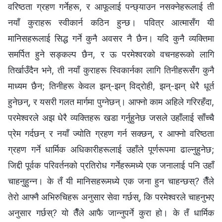
वरिष्ठता ग्रहण गर्नेहरू, र आफूलाई पन्छ्याउन नसक्नेहरूलाई ती
नयाँ कुराहरू स्वीकार्न कठिन हुन्छ। पवित्र आत्मासँग यी
मानिसहरूलाई सिद्ध गर्ने कुनै अवसर नै छैन। यदि कुनै व्यक्तिमा
समर्पित हुने सङ्कल्प छैन, र ऊ परमेश्‍वरको वचनहरूको लागि
तिर्खाउँदैन भने, ती नयाँ कुराहरू स्विकार्नका लागि तिनीहरूसँग कुनै
माध्यम छैन; तिनीहरू केवल झन्-झन् विद्रोही, झन्-झन् धेरै धूर्त
हुनेछन्, र यसरी गलत मार्गमा पुग्‍नेछन्। आफ्नो काम अहिले गरिरहँदा,
परमेश्‍वरले अझ धेरै व्यक्तिहरू खडा गर्नुहुनेछ जसले उहाँलाई साँच्चै
प्रेम गर्दछन् र नयाँ ज्योति ग्रहण गर्न सक्छन्, र आफ्नो वरिष्ठता
ग्रहण गर्ने धार्मिक अधिकारीहरूलाई उहाँले पूर्णरूपमा ढाल्नुहुनेछ;
जिद्दी पूर्वक परिवर्तनको प्रतिरोध गर्नेहरूमध्ये एक जनालाई पनि उहाँ
चाहनुहुन्न। के तँ यी मानिसहरूमध्ये एक जना हुन चाहन्छस्? तैँले
तेरो आफ्नै अभिरुचिहरू अनुसार सेवा गर्छस्, कि परमेश्‍वरले चाहनुभए
अनुसार गर्छस्? यो तैँले आफै जान्‍नुपर्ने कुरा हो। के तँ धार्मिक