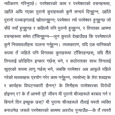
नवीकरण गरिनुपर्छ। परमेश्‍वरको काम र परमेश्‍वरको वचनहरूमा,
उहाँले अघि गएका पुरानो कुराहरूको कुनै सन्दर्भ दिनुहुन्न, उहाँले
पुरानो पञ्चाङ्गलाई खोतल्नुहुन्न; परमेश्‍वर त्यो परमेश्‍वर हुनुहुन्छ जो
सँधै नयाँ हुनुहुन्छ र कहिल्यै पनि पुरानो हुनुहुन्न, र विगतका आफ्ना
वचनहरूमा समेत टाँसिनुहुन्न—जुन कुराले देखाउँदछ कि परमेश्‍वरले
कुनै नियमावलीहरू पालना गर्नुहुन्न। त्यसकारण, यदि एक मानिसको
रूपमा तँ जहिले पनि विगतका कुराहरूमा टाँसिरहन्छस्, यदि तैँले
तिनलाई छोडिदिन इन्कार गर्छस् भने, र कठोरताका साथ तिनलाई
सूत्रको रूपमा लागू गर्छस् भने, जबकि परमेश्‍वर अब आफूले पहिले
गरेको माध्यमहरू प्रयोग गरेर काम गर्नुहुन्न, त्यसोभए के तेरा शब्दहरू
र कार्यहरू विघटनकारी छैनन्? के तिनीहरू परमेश्‍वरका विरोधी
होइनन् र? के तँ आफ्नो पूरै जीवन यी पुरानो चीजहरूले बरबाद गर्न र
बिगार्न दिन इच्छुक छस्? यी पुराना चीजहरूले तँलाई यस्तो व्यक्ति
बनाउनेछ जसले परमेश्‍वरको काममा अवरोध पुऱ्याउँछ—के तँ त्यस्तै