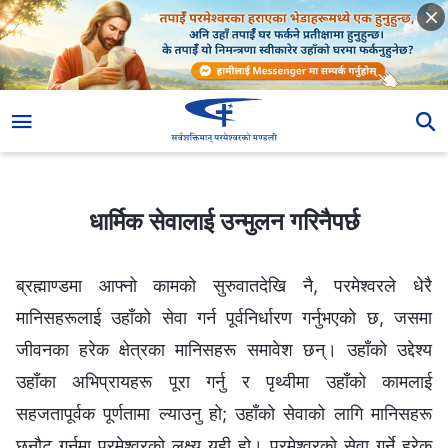
धार्मिक सेवालाई उन्मुलन गरिनैपर्छ
धार्मिक सेवालाई उन्मुलन गरिनैपर्छ
ब्रह्माण्डमा आफ्नो कामको सुरुवातदेखि नै, परमेश्‍वरले धेरै
मानिसहरूलाई उहाँको सेवा गर्न पूर्वनिर्धारण गर्नुभएको छ, जसमा
जीवनका हरेक क्षेत्रका मानिसहरू समावेश छन्। उहाँको उद्देश्य
उहाँका अभिप्रायहरू पूरा गर्नु र पृथ्वीमा उहाँको कामलाई
सहजतापूर्वक पूर्णतामा ल्याउनु हो; उहाँको सेवाको लागि मानिसहरू
छनौट गर्नुमा परमेश्‍वरको लक्ष्य यही हो। परमेश्‍वरको सेवा गर्ने हरेक