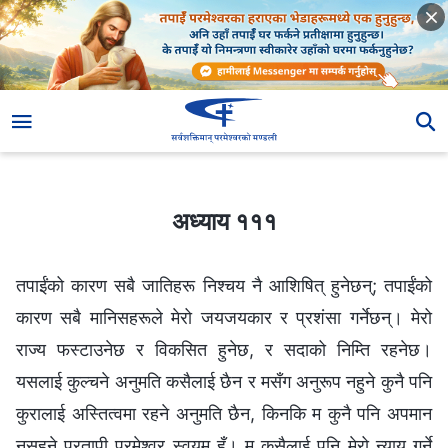
अध्याय १११
अध्याय १११
तपाईंको कारण सबै जातिहरू निश्‍चय नै आशिषित् हुनेछन्; तपाईंको
कारण सबै मानिसहरूले मेरो जयजयकार र प्रशंसा गर्नेछन्। मेरो
राज्य फस्टाउनेछ र विकसित हुनेछ, र सदाको निम्ति रहनेछ।
यसलाई कुल्चने अनुमति कसैलाई छैन र मसँग अनुरूप नहुने कुनै पनि
कुरालाई अस्तित्वमा रहने अनुमति छैन, किनकि म कुनै पनि अपमान
नसहने प्रतापी परमेश्‍वर स्वयम् हुँ। म कसैलाई पनि मेरो न्याय गर्ने