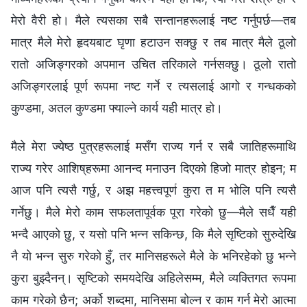
मेरो वैरी हो। मैले त्यसका सबै सन्तानहरूलाई नष्ट गर्नुपर्छ—तब
मात्र मैले मेरो हृदयबाट घृणा हटाउन सक्छु र तब मात्र मैले ठूलो
रातो अजिङ्गरको अपमान उचित तरिकाले गर्नसक्छु। ठूलो रातो
अजिङ्गरलाई पूर्ण रूपमा नष्ट गर्ने र त्यसलाई आगो र गन्धकको
कुण्डमा, अतल कुण्डमा फ्याल्ने कार्य यही मात्र हो।
मैले मेरा ज्येष्ठ पुत्रहरूलाई मसँग राज्य गर्न र सबै जातिहरूमाथि
राज्य गरेर आशिष्‌हरूमा आनन्द मनाउन दिएको हिजो मात्र होइन; म
आज पनि त्यसै गर्छु, र अझ महत्त्वपूर्ण कुरा त म भोलि पनि त्यसै
गर्नेछु। मैले मेरो काम सफलतापूर्वक पूरा गरेको छु—मैले सधैँ यही
भन्दै आएको छु, र यसो पनि भन्‍न सकिन्छ, कि मैले सृष्टिको सुरुदेखि
नै यो भन्‍न सुरु गरेको हुँ, तर मानिसहरूले मैले के भनिरहेको छु भन्‍ने
कुरा बुझ्दैनन्। सृष्टिको समयदेखि अहिलेसम्म, मैले व्यक्तिगत रूपमा
काम गरेको छैन; अर्को शब्दमा, मानिसमा बोल्‍न र काम गर्न मेरो आत्मा