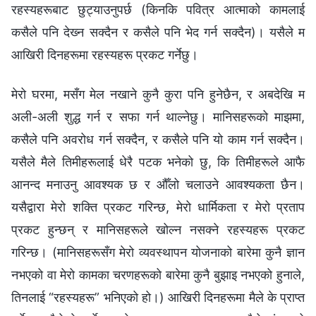
रहस्यहरूबाट छुट्याउनुपर्छ (किनकि पवित्र आत्माको कामलाई
कसैले पनि देख्‍न सक्दैन र कसैले पनि भेद गर्न सक्दैन)। यसैले म
आखिरी दिनहरूमा रहस्यहरू प्रकट गर्नेछु।
मेरो घरमा, मसँग मेल नखाने कुनै कुरा पनि हुनेछैन, र अबदेखि म
अली-अली शुद्ध गर्न र सफा गर्न थाल्‍नेछु। मानिसहरूको माझमा,
कसैले पनि अवरोध गर्न सक्दैन, र कसैले पनि यो काम गर्न सक्दैन।
यसैले मैले तिमीहरूलाई धेरै पटक भनेको छु, कि तिमीहरूले आफै
आनन्द मनाउनु आवश्यक छ र औँलो चलाउने आवश्यकता छैन।
यसैद्वारा मेरो शक्ति प्रकट गरिन्छ, मेरो धार्मिकता र मेरो प्रताप
प्रकट हुन्छन् र मानिसहरूले खोल्‍न नसक्ने रहस्यहरू प्रकट
गरिन्छ। (मानिसहरूसँग मेरो व्यवस्थापन योजनाको बारेमा कुनै ज्ञान
नभएको वा मेरो कामका चरणहरूको बारेमा कुनै बुझाइ नभएको हुनाले,
तिनलाई “रहस्यहरू” भनिएको हो।) आखिरी दिनहरूमा मैले के प्राप्त