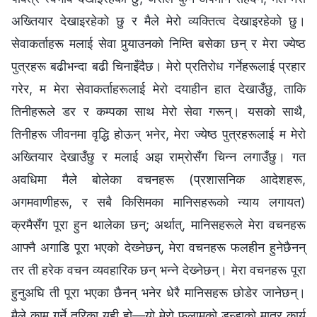
अख्तियार देखाइरहेको छु र मैले मेरो व्यक्तित्व देखाइरहेको छु।
सेवाकर्ताहरू मलाई सेवा पुर्‍याउनको निम्ति बसेका छन् र मेरा ज्येष्ठ
पुत्रहरू बढीभन्दा बढी चिनाइँदैछ। मेरो प्रतिरोध गर्नेहरूलाई प्रहार
गरेर, म मेरा सेवाकर्ताहरूलाई मेरो दयाहीन हात देखाउँछु, ताकि
तिनीहरूले डर र कम्पका साथ मेरो सेवा गरून्। यसको साथै,
तिनीहरू जीवनमा वृद्धि होऊन् भनेर, मेरा ज्येष्ठ पुत्रहरूलाई म मेरो
अख्तियार देखाउँछु र मलाई अझ राम्रोसँग चिन्‍न लगाउँछु। गत
अवधिमा मैले बोलेका वचनहरू (प्रशासनिक आदेशहरू,
अगमवाणीहरू, र सबै किसिमका मानिसहरूको न्याय लगायत)
क्रमैसँग पूरा हुन थालेका छन्; अर्थात्, मानिसहरूले मेरा वचनहरू
आफ्नै अगाडि पूरा भएको देख्‍नेछन्, मेरा वचनहरू फलहीन हुनेछैनन्
तर ती हरेक वचन व्यवहारिक छन् भन्‍ने देख्‍नेछन्। मेरा वचनहरू पूरा
हुनुअघि ती पूरा भएका छैनन् भनेर धेरै मानिसहरू छोडेर जानेछन्।
मैले काम गर्ने तरिका यही हो—यो मेरो फलामको डन्डाको मात्र कार्य