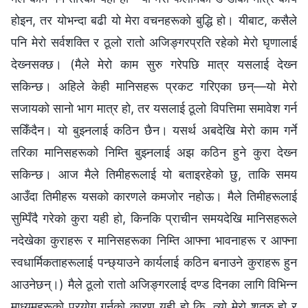
होइन, तर योभन्दा बढी यो मेरा वचनहरूको बुद्धि हो। यीबाट, कसैले
पनि मेरो सर्वशक्ति र ठूलो रातो अजिङ्गरप्रति रहेको मेरो घृणालाई
देख्‍नसक्छ। (मैले मेरो काम सुरु गरेपछि मात्र यसलाई देख्‍न
सकिन्छ। अहिले केही मानिसहरू प्रकट गरिएका छन्—यो मेरो
सजायको सानो भाग मात्र हो, तर यसलाई ठूलो विपत्तिमा समावेश गर्न
सकिँदैन। यो बुझ्‍नलाई कठिन छैन। यसर्थ अबदेखि मेरो काम गर्ने
तरिका मानिसहरूको निम्ति बुझ्‍नलाई अझ कठिन हुने कुरा देख्‍न
सकिन्छ। आज मैले तिमीहरूलाई यो बताइरहेको छु, ताकि समय
आउँदा तिमीहरू यसको कारणले कमजोर नहोऊ। मैले तिमीहरूलाई
सुम्पिँदै गरेको कुरा यही हो, किनकि प्राचीन समयदेखि मानिसहरूले
नदेखेका कुराहरू र मानिसहरूका निम्ति आफ्ना भावनाहरू र आफ्ना
स्वधार्मिकताहरूलाई पन्छ्याउने कार्यलाई कठिन बनाउने कुराहरू हुन
आउनेछन्।) मैले ठूलो रातो अजिङ्गरलाई दण्ड दिनका लागि विभिन्‍न
माध्यमहरूको प्रयोग गर्नुको कारण यही हो कि, त्यो मेरो शत्रु हो र