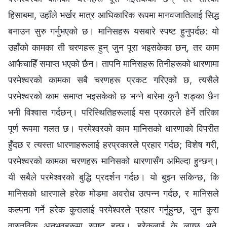
हिसाबमा, उहाँले भर्खर मात्र आधिकारिक रूपमा मानवजातिलाई सिद्ध
बनाउन सुरु गर्नुभएको छ। मानिसहरू यसबारे स्पष्ट हुनुपर्दछ: यो
उहाँको कामका ती चरणहरू हुन् जुन पूरा भइसकेका छन्, तर काम
आफैचाहिँ समाप्त भएको छैन। तापनि मानिसहरू तिनीहरूको धारणामा
परमेश्‍वरको कामका सबै चरणहरू प्रकट गरिएको छ, त्यसैले
परमेश्‍वरको काम समाप्त भइसकेको छ भन्‍ने बारेमा कुनै शङ्का छैन
भनी विश्‍वास गर्दछन्। परिस्थितिहरूलाई यस प्रकारले हेर्ने तरिका
पूर्ण रूपमा गलत छ। परमेश्‍वरको काम मानिसको धारणाको विपरीत
हुँदछ र त्यस्ता धारणाहरूलाई हरप्रकारले प्रहार गर्दछ; विशेष गरी,
परमेश्‍वरको कामका चरणहरू मानिसको धारणासँग अमिल्दा हुन्छन्।
यी सबैले परमेश्‍वरको बुद्धि प्रदर्शन गर्दछ। यो बुझ्न सकिन्छ, कि
मानिसको धारणाले हरेक मोडमा अवरोध उत्पन्न गर्दछ, र मानिसले
कल्पना गर्ने हरेक कुरालाई परमेश्‍वरले प्रहार गर्नुहुन्छ, जुन कुरा
वास्तविक अनुभवहरूमा स्पष्ट हुन्छ। हरेकलाई के लाग्छ भने,