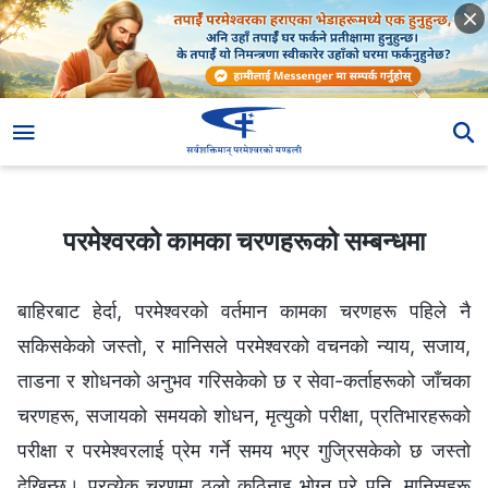
परमेश्‍वरको कामका चरणहरूको सम्‍बन्धमा
परमेश्‍वरको कामका चरणहरूको सम्‍बन्धमा
बाहिरबाट हेर्दा, परमेश्‍वरको वर्तमान कामका चरणहरू पहिले नै
सकिसकेको जस्तो, र मानिसले परमेश्‍वरको वचनको न्याय, सजाय,
ताडना र शोधनको अनुभव गरिसकेको छ र सेवा-कर्ताहरूको जाँचका
चरणहरू, सजायको समयको शोधन, मृत्युको परीक्षा, प्रतिभारहरूको
परीक्षा र परमेश्‍वरलाई प्रेम गर्ने समय भएर गुज्रिसकेको छ जस्तो
देखिन्छ। प्रत्येक चरणमा ठूलो कठिनाइ भोग्नु परे पनि, मानिसहरू