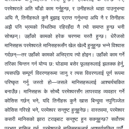
परमेश्‍वरले अति चाँडो काम गर्नुहुन्छ, र उनीहरूले थाहा पाउनुभन्दा
अघि नै, तिनीहरूले कुनै बुझाइ प्राप्त गर्नुभन्दा अघि नै र तिनीहरू
अझै पनि भ्रमको स्थितिमा रहिरहँदा नै त्यो समाप्त हुन्छ भनी
सोच्छन्। उहाँको कामको हरेक चरणमा यस्तै हुन्छ। धेरैजसो
मानिसहरू परमेश्‍वरले मानिसहरूसँग खेल खेल्दै हुनुहुन्छ भन्‍ने विश्‍वास
गर्दछन्—तर उहाँको कामको अभिप्राय त्यो होइन। उहाँको काम गर्ने
तरिका चिन्तन गर्न योग्य छ: घोडामा बसेर फूलहरूलाई झलक्‍क हेर्नु,
त्यसपछि सम्पूर्ण विवरणहरूमा जानु र त्यस विवरणलाई पूर्ण रूपमा
परिष्कृत गर्नु जस्तो हो—जसले मानिसहरूलाई आश्चर्यचकित
बनाउँछ। मानिसहरू के सोच्दै परमेश्‍वरसँग लापरवाह व्यवहार गर्ने
कोसिस गर्छन् भने, यदि तिनीहरू कुनै खास बिन्दुमा नपुगिञ्जेल
कोसिस गरिरहे भने, परमेश्‍वर सन्तुष्ट हुनुहुनेछ। वास्तवमा, परमेश्‍वर
कसरी मानिसको झारा टराइबाट सन्तुष्ट हुन सक्‍नुहुन्छ? सर्वोत्तम
प्रभाव हासिल गर्न, परमेश्‍वरले मानिसहरूलाई आश्चर्यचकित पार्दै,