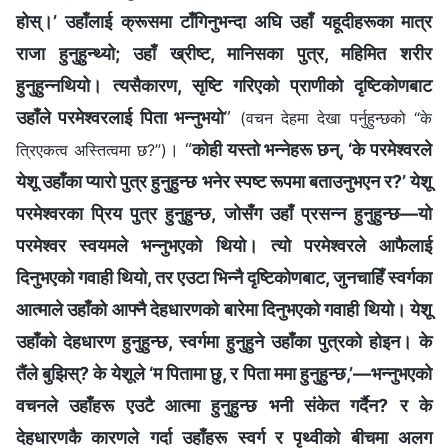
होस्।’ उहाँलाई क्रूसमा टाँगिनुभन्दा अघि उहाँ यहूदीहरूका मात्र
राजा हुनुहुन्थ्यो; उहाँ ख्रीष्ट, मानिसका पुत्र, महिमित शरीर
हुनुहुन्नथियो। त्यसैकारण, सृष्टि गरिएको प्राणीको दृष्टिकोणबाट
उहाँले परमेश्‍वरलाई पिता भन्नुभयो
”
(वचन देहमा देखा पर्नुहुन्छको “के
। “
कोही यस्तो भन्नेहरू छन्, ‘के परमेश्‍वरले
त्रिएकत्व अस्तित्वमा छ?”)
येशू उहाँका प्यारो पुत्र हुनुहुन्छ भनेर स्पष्ट रूपमा बताउनुभएन र?’ येशू
परमेश्‍वरका प्रिय पुत्र हुनुहुन्छ, जोसँग उहाँ प्रसन्न हुनुहुन्छ—यो
परमेश्‍वर स्वयमले भन्नुभएको थियो। त्यो परमेश्‍वरले आफैलाई
दिनुभएको गवाही थियो, तर एउटा भिन्नै दृष्टिकोणबाट, जुनचाहिँ स्वर्गका
आत्माले उहाँको आफ्नै देहधारणको बारेमा दिनुभएको गवाही थियो। येशू
उहाँको देहधारण हुनुहुन्छ, स्वर्गमा हुनुहुने उहाँका पुत्रको होइन। के
तैंले बुझिस्? के येशूले ‘म पितामा छु, र पिता ममा हुनुहुन्छ,’—भन्नुभएको
वचनले उहाँहरू एउटै आत्मा हुनुहुन्छ भनी संकेत गर्दैन? र के
देहधारणकै कारणले गर्दा उहाँहरू स्वर्ग र पृथ्वीको बीचमा अलग