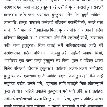
परमेश्‍वर एक जना मात्र हुनुहुन्न र? उहाँको पुत्र कसरी हुन सक्छ?
वास्तवमा कति जना परमेश्‍वर हुनुहुन्छ भनेर मैले बुझ्नै सकिनँ।
त्यसपछि, हाम्रा पाष्टरले कसैलाई बप्तिस्मा गराउँदैपिच्छे, उनले यसो
भन्‍ने गरेको याद गरें, “तपाईंलाई पिता, पुत्र र पवित्र आत्माको नाउँमा
बप्तिस्मा दिइएको छ।” अन्योलमा परेर मैले उहाँलाई सोधेँ, “परमेश्‍वर
कति जना हुनुहुन्छ? किन तपाईं सधैँ मानिसहरूलाई त्यति धेरै
परमेश्‍वरको नाउँमा बप्तिस्मा गराउनुहुन्छ?” उहाँको जवाफ थियो,
“परमेश्‍वर एक जना मात्र हुनुहुन्छ तर पिता, पुत्र र पवित्र आत्मा
मिलेर बनिएको त्रिएक हुनुहुन्छ। उहाँहरू अलग-अलग व्यक्तिहरू
हुनुहुन्छ तर एकसाथ एउटै व्यक्ति भएर जिउनुहुन्छ।” मैले अझै
नबुझेको देखेर, उनले भने, “बुझ्नका लागि तपाईंले निकै खोतल्नुपर्ने
कुरा हो यो। अहिले तपाईंले बुझ्नुभएन भने पनि ठीकै छ। उहाँहरू
सबैलाई परमेश्‍वरको रूपमा लिनुहोस् न। पिता, पुत्र र पवित्र आत्मा
सबैले एकसाथ काम गर्नुहुन्छ।” उनको व्याख्याले म झनै अलमल्लमा