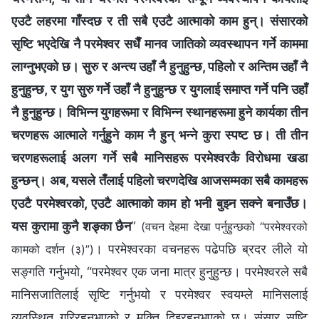
एउटै लहरमा गाँस्दछ र ती सबै एउटै आत्माको काम हुन्। संसारको
सृष्टि भएदेखि नै परमेश्‍वर सधैँ मानव जातिको व्यवस्थापन गर्ने काममा
लाग्नुभएको छ। सुरु र अन्त्य उहाँ नै हुनुहुन्छ, पहिलो र अन्तिम उहाँ नै
हुनुहुन्छ, र युग सुरु गर्ने उहाँ नै हुनुहुन्छ र युगलाई समाप्त गर्ने पनि उहाँ
नै हुनुहुन्छ। विभिन्न युगहरूमा र विभिन्न स्थानहरूमा हुने कार्यका तीन
चरणहरू आत्माले गर्नुहुने काम नै हुन् भन्‍ने कुरा स्पष्ट छ। ती तीन
चरणहरूलाई अलग गर्ने सबै मानिसहरू परमेश्‍वरकै विरोधमा खडा
हुन्छन्। अब, यसले तँलाई पहिलो चरणदेखि आजसम्मका सबै कामहरू
एउटै परमेश्‍वरको, एउटै आत्माको काम हो भनी बुझ्न सक्ने बनाउँछ।
यस कुरामा कुनै शङ्का छैन
”
(वचन देहमा देखा पर्नुहुन्छको “परमेश्‍वरको
। परमेश्‍वरका वचनहरू पढेपछि ब्रदर लीले यो
कामको दर्शन (३)”)
सङ्गति गर्नुभयो, “परमेश्‍वर एक जना मात्र हुनुहुन्छ। परमेश्‍वरले सबै
मानिसजातिलाई सृष्टि गर्नुभयो र परमेश्‍वर स्वयम्ले मानिसलाई
व्यवस्थित गरिरहनुभएको र मुक्ति दिइरहनुभएको छ। संसार सृष्टि