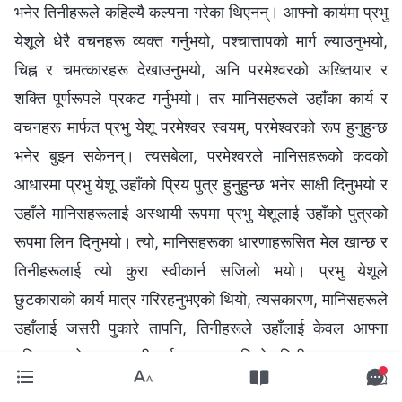
भनेर तिनीहरूले कहिल्यै कल्पना गरेका थिएनन्। आफ्नो कार्यमा प्रभु
येशूले धेरै वचनहरू व्यक्त गर्नुभयो, पश्चात्तापको मार्ग ल्याउनुभयो,
चिह्न र चमत्कारहरू देखाउनुभयो, अनि परमेश्‍वरको अख्तियार र
शक्ति पूर्णरूपले प्रकट गर्नुभयो। तर मानिसहरूले उहाँका कार्य र
वचनहरू मार्फत प्रभु येशू परमेश्‍वर स्वयम्‌, परमेश्‍वरको रूप हुनुहुन्छ
भनेर बुझ्न सकेनन्। त्यसबेला, परमेश्‍वरले मानिसहरूको कदको
आधारमा प्रभु येशू उहाँको प्रिय पुत्र हुनुहुन्छ भनेर साक्षी दिनुभयो र
उहाँले मानिसहरूलाई अस्थायी रूपमा प्रभु येशूलाई उहाँको पुत्रको
रूपमा लिन दिनुभयो। त्यो, मानिसहरूका धारणाहरूसित मेल खान्छ र
तिनीहरूलाई त्यो कुरा स्वीकार्न सजिलो भयो। प्रभु येशूले
छुटकाराको कार्य मात्र गरिरहनुभएको थियो, त्यसकारण, मानिसहरूले
उहाँलाई जसरी पुकारे तापनि, तिनीहरूले उहाँलाई केवल आफ्ना
मुक्तिदाताको रूपमा स्वीकार्नु आवश्यक थियो, तिनीहरूका पापहरू
क्षमा हुनुपर्थ्यो अनि तिनीहरू परमेश्‍वरको अनुग्रह पाउन योग्य