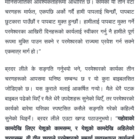
मानिसजातिका आवश्यकताहरूमा आधारित छ। कामका यी तीन वटा
चरणहरू मार्फत, एकपछि अर्को गर्दै हामी पापलाई चिन्छौं, पापबाट
छुटकारा पाउँछौं र पापबाट मुक्त हुन्छौं। हामीलाई पापबाट मुक्त गर्ने
परमेश्‍वरका आखिरी दिनहरूको कार्यलाई स्वीकार गर्नु नै हामीले पूर्ण
रूपमा मुक्ति पाउन सक्ने र परमेश्‍वरको राज्यमा प्रवेश गर्न सक्ने
एकमात्र मार्ग हो।”
ब्रदर लीले के सङ्गति गर्नुभयो भने, परमेश्‍वरको कार्यका तीन
चरणहरूको आपसमा घनिष्ठ सम्बन्ध छ र यो कुरा बाइबलसित
जोडिएको छ। यस कुराले मलाई आकर्षित गऱ्यो। मैले धेरै पटक
बाइबल पढेको थिएँ र मैले धेरै उपदेशहरू सुनेको थिएँ, तर परमेश्‍वरको
कार्यको बारेमा यत्तिका स्पष्टसित कसैले सङ्गति गरेको कहिल्यै
सुनेको थिइनँ। ब्रदर लीले एउटा खण्ड पठाउनुभयो। “
यहोवाको
कामदेखि लिएर येशूको कामसम्म, र येशूको कामदेखि अहिलेको
चरणसम्म, यी तीन चरणले परमेश्‍वरको सम्पूर्ण व्यवस्थापन कार्यलाई