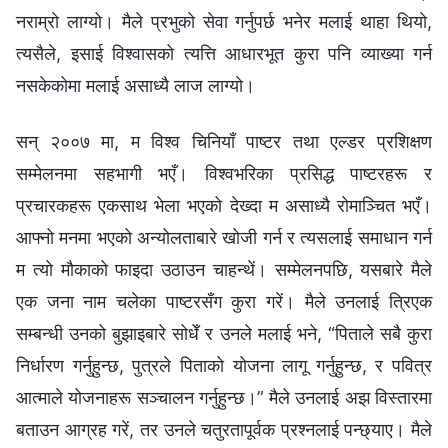
नराम्रो लाग्यो। मैले प्रभुको सेवा गर्नुपर्छ भनेर मलाई थाहा थियो,
त्यसैले, इसाई विश्‍वासको त्यत्ति आधारभूत कुरा पनि व्याख्या गर्न
नसकेकोमा मलाई असाध्यै लाज लाग्यो।
सन् २००७ मा, म विश्‍व चिनियाँ पाष्टर तथा एल्डर प्रशिक्षण
सम्मेलनमा सहभागी भएँ। विश्‍वभरिका प्रसिद्ध पाष्टरहरू र
प्रचारकहरू एकसाथ भेला भएको देख्दा म असाध्यै रोमाञ्चित भएँ।
आफ्नो मनमा भएको अन्योलताबारे खोजी गर्न र त्यसलाई समाधान गर्न
म त्यो मौकाको फाइदा उठाउन चाहन्थें। सम्मेलनपछि, यसबारे मैले
एक जना नाम चलेका पाष्टरसँग कुरा गरें। मैले उनलाई त्रिएक
सम्‍बन्धी उनको बुझाइबारे सोधेँ र उनले मलाई भने, “पिताले सबै कुरा
निर्धारण गर्नुहुन्छ, पुत्रले पिताको योजना लागू गर्नुहुन्छ, र पवित्र
आत्माले योजनाहरू सञ्चालन गर्नुहुन्छ।” मैले उनलाई अझ विस्तारमा
बताउन आग्रह गरें, तर उनले चतुरतापूर्वक प्रश्नलाई पन्छ्याए। मैले