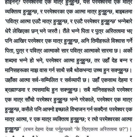
होइनन्? परमेश्‍वरमा एक मात्र हुनुहुन्छ, यस परमेश्‍वरमा एक मात्र
व्यक्तित्व हुनुहुन्छ, र परमेश्‍वरका एक आत्मा मात्र हुनुहुन्छ, बाइबलमा
‘पवित्र आत्मा एउटै मात्र हुनुहुन्छ, र एउटै परमेश्‍वर हुनुहुन्छ’ भन्नेबारे
धेरै लेखिएका छन् भने जस्तै। तैंले भन्ने पिता र पुत्र अस्तित्वमा भए
पनि आखिर परमेश्‍वर एक मात्र हुनुहुन्छ, अनि तिमीहरूले विश्‍वास गर्ने
पिता, पुत्र र पवित्र आत्माको सार पवित्र आत्माको सारमा छ। अर्को
शब्दमा भन्ने हो भने, परमेश्‍वर आत्मा हुनुहुन्छ, तर उहाँ देह बन्न र
मानिसहरूका माझ वास गर्न साथै सबै थोकभन्दा उच्च हुन सक्नुहुन्छ।
उहाँका आत्मा सर्व-सम्मिलित र सर्वव्यापी छ। उहाँ एकसाथ देहमा र
ब्रह्माण्डमा र त्यसमाथि हुन सक्नुहुन्छ। सबै मानिसहरूले परमेश्‍वर
एक मात्र साँचो परमेश्‍वर हुनुहुन्छ भन्ने गरेकाले, परमेश्‍वर एक मात्र
हुनुहुन्छ, कसैले पनि आफ्नो इच्छाले विभाजन गर्न सक्दैन! परमेश्‍वर एक
मात्र आत्मा, र एक मात्र व्यक्तित्व हुनुहुन्छ; र त्यो परमेश्‍वरका आत्मा
हुनुहुन्छ
”
।
(वचन देहमा देखा पर्नुहुन्छको “के त्रिएकत्व अस्तित्वमा छ?”)