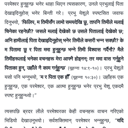
परमेश्‍वर हुनुहुन्छ भनेर थाहा थिएन त्यसकारण, उनले प्रभुलाई पिता
देखाइदिनुहोस् भनेर बिन्ती गरे। प्रभु येशूले स्पष्टसित जवाफ
दिनुभयो, ‘
फिलिप, म तिमीसँग लामो समयदेखि छु, तापनि तिमीले मलाई
चिनेका रहनेछौ? जसले मलाई देखेको छ उसले पितालाई देखेको छ;
अनि हामीलाई पिता देखाइदिनुहोस् भनेर तिमीले कसरी भन्‍न सक्छौ? के
म पितामा छु र पिता ममा हुनुहुन्छ भन्‍ने तिमी विश्‍वास गर्दैनौ? मैले
तिमीहरूलाई भनेका वचनहरू मेरा आफ्नै होइनन्: तर ममा वास गर्नुहुने
पिताका हुन्, उहाँले नै काम गर्नुहुन्छ
’
। प्रभु येशूले
(यूहन्‍ना १४:९-१०)
यसो पनि भन्नुभयो, ‘
म र पिता एक हौँ
’
। उहाँहरू एक
(यूहन्‍ना १०:३०)
हुनुहुन्छ, एक परमेश्‍वर, एक आत्मा हुनुहुन्छ भनेर प्रभु येशू एकदमै
स्पष्ट हुनुहुन्थ्यो।”
त्यसपछि ब्रदर लीले परमेश्‍वरका केही वचनहरू वाचन गरिएको
भिडियो देखाउनुभयो। सर्वशक्तिमान्‌ परमेश्‍वर भन्नुहुन्छ, “
यदि