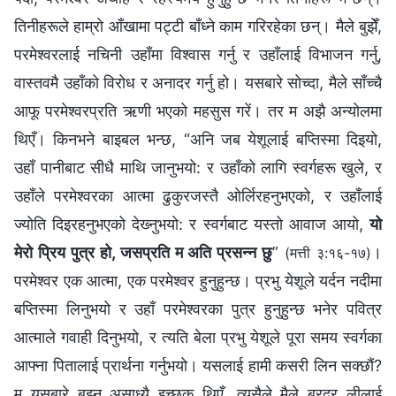
तिनीहरूले हाम्रो आँखामा पट्टी बाँध्ने काम गरिरहेका छन्। मैले बुझेँ,
परमेश्‍वरलाई नचिनी उहाँमा विश्‍वास गर्नु र उहाँलाई विभाजन गर्नु,
वास्तवमै उहाँको विरोध र अनादर गर्नु हो। यसबारे सोच्दा, मैले साँच्चै
आफू परमेश्‍वरप्रति ऋणी भएको महसुस गरें। तर म अझै अन्योलमा
थिएँ। किनभने बाइबल भन्छ, “अनि जब येशूलाई बप्तिस्मा दिइयो,
उहाँ पानीबाट सीधै माथि जानुभयो: र उहाँको लागि स्वर्गहरू खुले, र
उहाँले परमेश्‍वरका आत्मा ढुकुरजस्तै ओर्लिरहनुभएको, र उहाँलाई
ज्योति दिइरहनुभएको देख्‍नुभयो: र स्वर्गबाट यस्तो आवाज आयो,
यो
मेरो प्रिय पुत्र हो, जसप्रति म अति प्रसन्न छु
”
।
(मत्ती ३:१६-१७)
परमेश्‍वर एक आत्मा, एक परमेश्‍वर हुनुहुन्छ। प्रभु येशूले यर्दन नदीमा
बप्तिस्मा लिनुभयो र उहाँ परमेश्‍वरका पुत्र हुनुहुन्छ भनेर पवित्र
आत्माले गवाही दिनुभयो, र त्यति बेला प्रभु येशूले पूरा समय स्वर्गका
आफ्ना पितालाई प्रार्थना गर्नुभयो। यसलाई हामी कसरी लिन सक्छौं?
म यसबारे बुझ्न असाध्यै इच्छुक थिएँ, त्यसैले मैले ब्रदर लीलाई