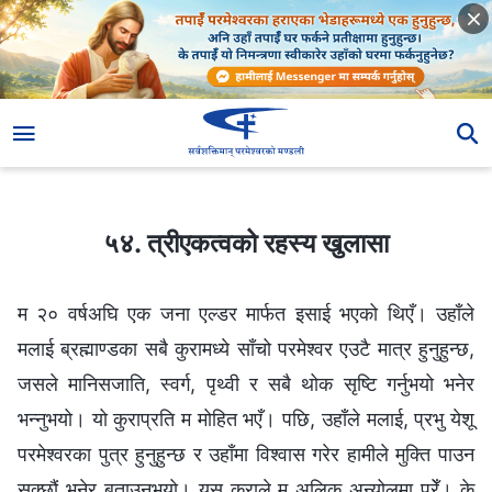
५४. त्रीएकत्वको रहस्य खुलासा
५४. त्रीएकत्वको रहस्य खुलासा
म २० वर्षअघि एक जना एल्डर मार्फत इसाई भएको थिएँ। उहाँले
मलाई ब्रह्माण्डका सबै कुरामध्ये साँचो परमेश्‍वर एउटै मात्र हुनुहुन्छ,
जसले मानिसजाति, स्वर्ग, पृथ्वी र सबै थोक सृष्टि गर्नुभयो भनेर
भन्‍नुभयो। यो कुराप्रति म मोहित भएँ। पछि, उहाँले मलाई, प्रभु येशू
परमेश्‍वरका पुत्र हुनुहुन्छ र उहाँमा विश्‍वास गरेर हामीले मुक्ति पाउन
सक्छौं भनेर बताउनुभयो। यस कुराले म अलिक अन्योलमा परेँ। के