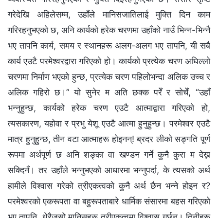
गरेदेखि अहिलेसम्म, उहाँले मानिसजातिलाई मुक्ति दिन काम
गरिरहनुभएको छ, अनि कार्यको हरेक चरणमा उहाँको नाउँ भिन्न-भिन्नै
भए तापनि कार्य, समय र स्थानहरू अलग-अलग भए तापनि, यी सबै
कार्य एउटै परमेश्‍वरद्वारा गरिएको हो। कार्यको प्रत्येक चरण अघिल्‍लो
चरणमा निर्माण भएको हुन्छ, प्रत्येक चरण पहिलोभन्दा अलिक उच्च र
अलिक गहिरो छ।” यो सुनेर म अति छक्क परेँ र सोचेँ, “उहाँ
भन्नुहुन्छ, कार्यको हरेक चरण एउटै आत्माद्वारा गरिएको हो,
त्यसकारण, यहोवा र प्रभु येशू एउटै आत्मा हुनुहुन्छ। परमेश्‍वर एउटै
मात्र हुनुहुन्छ, तीन वटा आत्माहरू होइनन्! ब्रदर लीको सङ्गति पूर्ण
रूपमा अर्थपूर्ण छ अनि शङ्का वा खण्डन गर्ने कुनै कुरा म देख्न
सक्दिनँ। तर उहाँले भन्नुभएको आधारमा भन्नुपर्दा, के त्यसको अर्थ
हामीले विश्‍वास गरेको त्रीएकत्वको कुनै अर्थ छैन भन्ने होइन र?
परमेश्‍वरको एकरूपता वा बहुरूपताबारे धार्मिक संसारमा बहस गरिएको
भए तापनि, धेरैजसो मानिसहरू त्रीएकत्वमा विश्‍वास गर्छन्। तिनीहरू