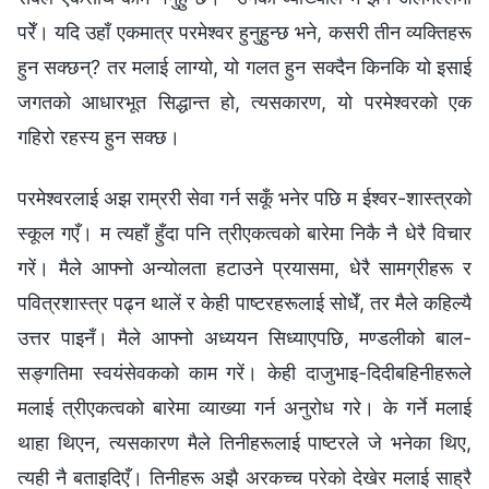
परेँ। यदि उहाँ एकमात्र परमेश्‍वर हुनुहुन्छ भने, कसरी तीन व्यक्तिहरू
हुन सक्छन्? तर मलाई लाग्यो, यो गलत हुन सक्दैन किनकि यो इसाई
जगतको आधारभूत सिद्धान्त हो, त्यसकारण, यो परमेश्‍वरको एक
गहिरो रहस्य हुन सक्छ।
परमेश्‍वरलाई अझ राम्ररी सेवा गर्न सकूँ भनेर पछि म ईश्‍वर-शास्‍त्रको
स्कूल गएँ। म त्यहाँ हुँदा पनि त्रीएकत्वको बारेमा निकै नै धेरै विचार
गरें। मैले आफ्नो अन्योलता हटाउने प्रयासमा, धेरै सामग्रीहरू र
पवित्रशास्त्र पढ्न थालें र केही पाष्टरहरूलाई सोधेँ, तर मैले कहिल्यै
उत्तर पाइनँ। मैले आफ्नो अध्ययन सिध्याएपछि, मण्डलीको बाल-
सङ्गतिमा स्वयंसेवकको काम गरें। केही दाजुभाइ-दिदीबहिनीहरूले
मलाई त्रीएकत्वको बारेमा व्याख्या गर्न अनुरोध गरे। के गर्ने मलाई
थाहा थिएन, त्यसकारण मैले तिनीहरूलाई पाष्टरले जे भनेका थिए,
त्यही नै बताइदिएँ। तिनीहरू अझै अरकच्च परेको देखेर मलाई साह्रै