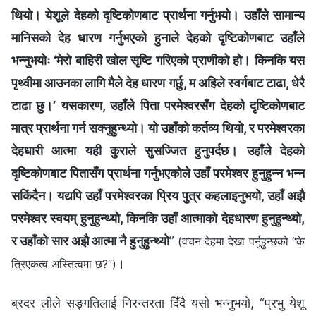
थियो। येशूले देहको दृष्टिकोणबाट प्रार्थना गर्नुभयो। उहाँले सामान्य
मानिसको देह धारण गर्नुभएको हुनाले देहको दृष्टिकोणबाट उहाँले
भन्नुभयोः ‘मेरो बाहिरी खोल सृष्टि गरिएको प्राणीको हो। किनकि यस
पृथ्वीमा आउनका लागि मैले देह धारण गर्छु, म अहिले स्वर्गबाट टाढा, धेरै
टाढा छु।’ यसकारण, उहाँले पिता परमेश्‍वरसँग देहको दृष्टिकोणबाट
मात्र प्रार्थना गर्न सक्नुहुन्थ्यो। यो उहाँको कर्तव्य थियो, र परमेश्‍वरका
देहधारी आत्मा यही कुराले सुसज्जित हुनुपर्दछ। उहाँले देहको
दृष्टिकोणबाट पितासँग प्रार्थना गर्नुभएकोले उहाँ परमेश्‍वर हुनुहुन्न भन्न
सकिंदैन। यद्यपि उहाँ परमेश्‍वरका प्रिय पुत्र कहलाइनुभयो, उहाँ अझै
परमेश्‍वर स्वयम् हुनुहुन्थ्यो, किनकि उहाँ आत्माको देहधारण हुनुहुन्थ्यो,
र उहाँको सार अझै आत्मा नै हुनुहुन्थ्यो
”
(वचन देहमा देखा पर्नुहुन्छको “के
।
त्रिएकत्व अस्तित्वमा छ?”)
ब्रदर लीले सङ्गतिलाई निरन्तरता दिँदै यसो भन्नुभयो, “प्रभु येशू