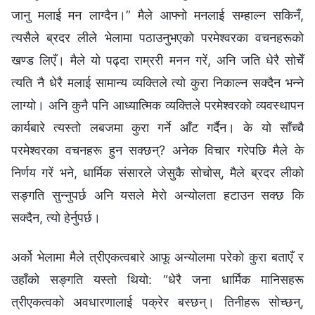
जानु मलाई मन लाग्दैन।” मैले आफ्नो मनलाई सम्हाल्न सकिनँ,
त्यसैले ब्रदर लीले भेलामा पठाउनुभएको परमेश्‍वरका वचनहरूको
खण्ड लिएँ। मैले यो पढ्दा राम्ररी मनन गरें, अनि जति धेरै सोचेँ
त्यति नै धेरै मलाई सामान्य व्यक्तिले त्यो कुरा निकाल्‍न सक्दैन भन्ने
लाग्यो। अनि कुनै पनि आध्यात्मिक व्यक्तिले परमेश्‍वरको व्यवस्थापन
कार्यबारे त्यस्तो लबजमा कुरा गर्ने आँट गर्दैन। के यो साँच्चै
परमेश्‍वरका वचनहरू हुन सक्छन्? अनेक विचार गरेपछि मैले के
निर्णय गरें भने, धार्मिक संसारले जेसुकै सोचोस्, मैले ब्रदर लीको
सङ्गति सुन्नुपर्छ अनि यसले मेरो अन्योलता हटाउन सक्छ कि
सक्दैन, त्यो हेर्नुपर्छ।
अर्को भेलामा मैले त्रीएकत्वबारे आफू अन्योलमा परेको कुरा बताएँ र
उहाँको सङ्गति यस्तो थियो: “धेरै जना धार्मिक मानिसहरू
त्रीएकत्वको अवधारणालाई पक्रेर बस्छन्। तिनीहरू सोच्छन्,