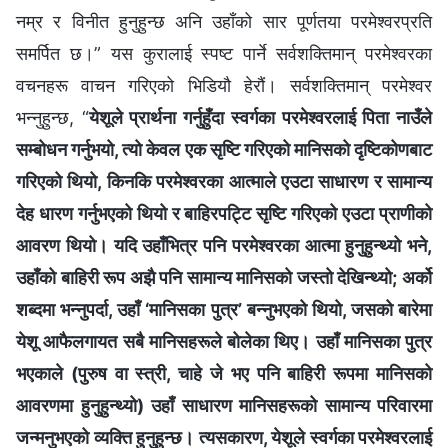
नम्र र विनीत हुनुहुन्छ अनि उहाँको सार पूर्णतया परमेश्‍वरप्रति
समर्पित छ।” यस कुरालाई स्पष्ट पार्ने सर्वशक्तिमान् परमेश्‍वरका
वचनहरू वाचन गरिएको भिडियौ हेरौं। सर्वशक्तिमान्‌ परमेश्‍वर
भन्नुहुन्छ, “
येशूले प्रार्थना गर्नुहुँदा स्वर्गका परमेश्‍वरलाई पिता नाउँले
सम्बोधन गर्नुभयो, त्यो केवल एक सृष्टि गरिएको मानिसको दृष्टिकोणबाट
गरिएको थियो, किनकि परमेश्‍वरका आत्माले एउटा साधारण र सामान्य
देह धारण गर्नुभएको थियो र बाहिरपट्टि सृष्टि गरिएको एउटा प्राणीको
आवरण थियो। यदि उहाँभित्र पनि परमेश्‍वरका आत्मा हुनुहुन्थ्यो भने,
उहाँको बाहिरी रूप अझै पनि सामान्य मानिसको जस्तो देखिन्थ्यो; अर्को
शब्दमा भन्नुपर्दा, उहाँ ‘मानिसका पुत्र’ बन्नुभएको थियो, जसको बारेमा
येशू आफैलगायत सबै मानिसहरूले बोलेका थिए। उहाँ मानिसका पुत्र
भएकाले (पुरुष वा स्त्री, चाहे जे भए पनि बाहिरी रूपमा मानिसको
आवरणमा हुनुहुन्थ्यो) उहाँ साधारण मानिसहरूको सामान्य परिवारमा
जन्‍मनुभएको व्यक्ति हुनुहुन्छ। त्यसकारण, येशूले स्वर्गका परमेश्‍वरलाई