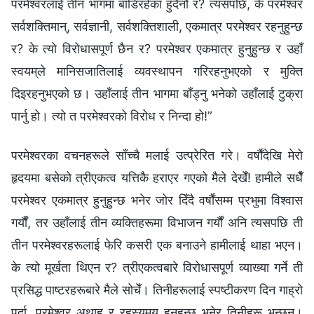
परमेश्‍वरलाई तीन भागमा बाँडिरहेका हुँदैनौं र? त्यसपछि, के परमेश्‍वर
सर्वशक्तिमान्, सर्वज्ञानी, सर्वशक्तिशाली, एकमात्र परमेश्‍वर रहनुहुन्छ
र? के त्यो विरोधासपूर्ण छैन र? परमेश्‍वर एकमात्र हुनुहुन्छ र उहाँ
स्वयम्‌ले मानिसजातिलाई व्यवस्थापन गरिरहनुभएको र मुक्ति
दिइरहनुभएको छ। उहाँलाई तीन भागमा बाँड्नु भनेको उहाँलाई टुक्रा
पार्नु हो। त्यो त परमेश्‍वरको विरोध र निन्दा हो!”
परमेश्‍वरका वचनहरूले साँच्चै मलाई उत्प्रेरित गरे। वर्षौंदेखि मेरो
हृदयमा बसेको त्रीएकत्व यत्तिकै हराएर गएको मैले देखेँ! हामीले सधैँ
परमेश्‍वर एकमात्र हुनुहुन्छ भनेर जोर दिँदै वर्षौंसम्म प्रभुमा विश्‍वास
गर्यौं, तर उहाँलाई तीन व्यक्तिहरूमा विभाजन गर्यौं अनि त्यसपछि ती
तीन परमेश्‍वरहरूलाई फेरि कसरी एक बनाउने हामीलाई थाहा भएन।
के त्यो मूर्खता थिएन र? त्रीएकत्वबारे विरोधासपूर्ण व्याख्या गर्ने ती
प्रसिद्ध पाष्टरहरूबारे मैले सोचेँ। तिनीहरूलाई स्पष्टीकरण दिन गाह्रो
पर्दा, परमेश्‍वर अथाह र रहस्यमय हुनुहुन्छ भनेर तिनीहरू भन्छन्।