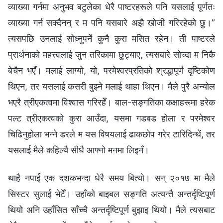
व्याख्या गर्नमा अनुभव बटुलेका धेरै पाष्टरहरूले पनि यसलाई पूर्णतः
व्याख्या गर्न सक्दैनन् र म पनि यसबारे अझै खोजी गरिरहेको छु।”
त्यसपछि उनलाई सोध्नुपर्ने कुनै कुरा मसित रहेन। ती पाष्टरले
प्रार्थनाको महत्त्वलाई जुन तरिकामा छुट्याए, त्यसबारे सोच्दा म निकै
बेचैन भएँ। मलाई लाग्यो, यो, परमेश्‍वरप्रतिको श्रद्धापूर्ण दृष्टिकोण
थिएन, तर यसलाई कसरी बुझ्ने मलाई थाहा थिएन। मैले पुरै अन्योल
भएरै त्रीएकत्वमा विश्‍वास गरिरहेँ। बाल-सङ्गतिका कक्षाहरूमा हरेक
पल्ट त्रीएकत्वको कुरा आउँदा, यसमा गडबड होला र परमेश्‍वर
चिढिनुहोला भन्ने डरले म यस विषयलाई ढाकछोप गरेर टारिदिन्थें, तर
यसलाई मैले कहिल्यै सीधै आफ्नो मनमा लिइनँ।
थाहै नपाई एक दशकभन्दा धेरै समय बित्यो। सन् २०१७ मा मैले
सिस्टर सुलाई भेटेँ। उहाँको बाइबल सङ्गति अत्यन्तै अन्तर्दृष्टिपूर्ण
थियो अनि उहाँसित साँच्चै अन्तर्दृष्टिपूर्ण बुझाइ थियो। मैले त्यसबाट