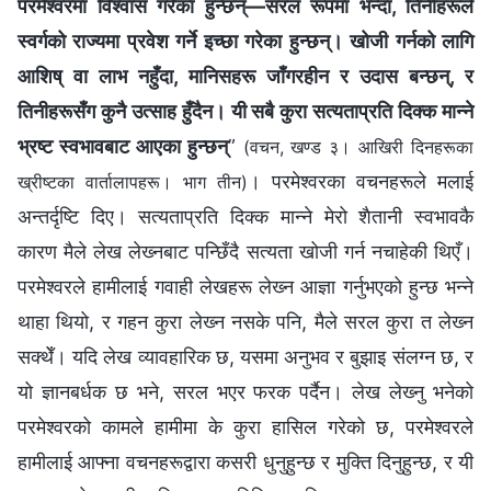
परमेश्‍वरमा विश्‍वास गरेका हुन्छन्—सरल रूपमा भन्दा, तिनीहरूले
स्वर्गको राज्यमा प्रवेश गर्ने इच्‍छा गरेका हुन्छन्। खोजी गर्नको लागि
आशिष्‌ वा लाभ नहुँदा, मानिसहरू जाँगरहीन र उदास बन्छन्, र
तिनीहरूसँग कुनै उत्साह हुँदैन। यी सबै कुरा सत्यताप्रति दिक्‍क मान्‍ने
भ्रष्ट स्वभावबाट आएका हुन्छन्
”
(वचन, खण्ड ३। आखिरी दिनहरूका
। परमेश्‍वरका वचनहरूले मलाई
ख्रीष्टका वार्तालापहरू। भाग तीन)
अन्तर्दृष्टि दिए। सत्यताप्रति दिक्‍क मान्‍ने मेरो शैतानी स्वभावकै
कारण मैले लेख लेख्‍नबाट पन्छिँदै सत्यता खोजी गर्न नचाहेकी थिएँ।
परमेश्‍वरले हामीलाई गवाही लेखहरू लेख्‍न आज्ञा गर्नुभएको हुन्छ भन्‍ने
थाहा थियो, र गहन कुरा लेख्‍न नसके पनि, मैले सरल कुरा त लेख्‍न
सक्थेँ। यदि लेख व्यावहारिक छ, यसमा अनुभव र बुझाइ संलग्‍न छ, र
यो ज्ञानबर्धक छ भने, सरल भएर फरक पर्दैन। लेख लेख्‍नु भनेको
परमेश्‍वरको कामले हामीमा के कुरा हासिल गरेको छ, परमेश्‍वरले
हामीलाई आफ्‍ना वचनहरूद्वारा कसरी धुनुहुन्छ र मुक्ति दिनुहुन्छ, र यी