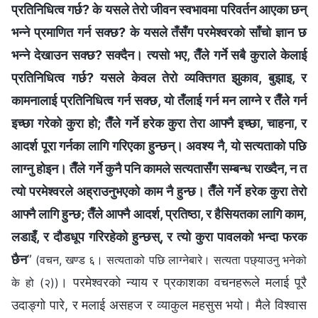
प्रतिनिधित्व गर्छ? के यसले तेरो जीवन स्वभावमा परिवर्तन आएका छन्
भन्‍ने प्रमाणित गर्न सक्छ? के यसले तँसँग परमेश्‍वरको साँचो ज्ञान छ
भन्‍ने देखाउन सक्छ? सक्दैन। त्यसो भए, तैँले गर्ने सबै कुराले केलाई
प्रतिनिधित्व गर्छ? यसले केवल तेरो व्यक्तिगत झुकाव, बुझाइ, र
कामनालाई प्रतिनिधित्व गर्न सक्छ, यो तँलाई गर्न मन लाग्‍ने र तैँले गर्न
इच्‍छा गरेको कुरा हो; तैँले गर्ने हरेक कुरा तेरा आफ्‍नै इच्‍छा, चाहना, र
आदर्श पूरा गर्नका लागि गरिएका हुन्छन्। अवश्य नै, यो सत्यताको पछि
लाग्‍नु होइन। तैँले गर्ने कुनै पनि कामले सत्यतासँग सम्‍बन्ध राख्दैन, न त
त्यो परमेश्‍वरले अह्राउनुभएको काम नै हुन्छ। तैँले गर्ने हरेक कुरा तेरो
आफ्‍नै लागि हुन्छ; तैँले आफ्‍नै आदर्श, प्रतिष्ठा, र हैसियतका लागि काम,
लडाइँ, र दौडधूप गरिरहेको हुन्छस्, र त्यो कुरा पावलको भन्दा फरक
छैन
”
(वचन, खण्ड ६। सत्यताको पछि लाग्‍नेबारे। सत्यता पछ्याउनु भनेको
। परमेश्‍वरको न्याय र प्रकाशका वचनहरूले मलाई पूरै
के हो (२))
उदाङ्गो पारे, र मलाई असहज र व्याकुल महसुस भयो। मैले विश्‍वास