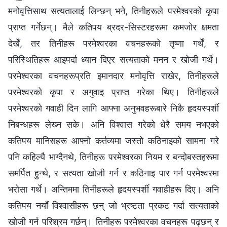
मनोवृत्तिसाथ सत्यतालाई लिन्छन् भने, तिनीहरूले परमेश्‍वरको कृपा
प्राप्त गर्नेछन्। मैले कतिपय ब्रदर-सिस्टरहरूमा कमजोर क्षमता
देखेँ, तर तिनीहरू परमेश्‍वरका वचनहरूको तृष्णा गर्थेँ, र
परिस्थितिहरू आइपर्दा ध्यान दिएर सत्यताको मनन र खोजी गर्थे।
परमेश्‍वरका वचनहरूप्रति इमानदार मनोवृत्ति राखेर, तिनीहरूले
परमेश्‍वरको कृपा र अगुवाइ प्राप्त गरेका थिए। तिनीहरूले
परमेश्‍वरको गवाही दिन लागि आफ्‍ना अनुभवहरूबारे निकै हृदयस्पर्शी
निबन्धहरू लेख्‍न सके। अनि विश्‍वास गरेको धेरै समय नभएको
कतिपय मानिसहरू आफ्‍नो कर्तव्यमा जस्तो कठिनाइको सामना गरे
पनि कहिल्यै भाग्दैनथे, तिनीहरू परमेश्‍वरका नियम र बन्दोबस्तहरूमा
समर्पित हुन्थे, र सत्यता खोजी गर्न र कठिनाइ पार गर्न परमेश्‍वरमा
भरोसा गर्थे। अन्तिममा तिनीहरूले हृदयस्पर्शी गवाहीहरू दिए। अनि
कतिपय नयाँ विश्‍वासीहरू छन् जो भ्रष्टता प्रकट गर्दा सत्यताको
खोजी गर्न परिश्रम गर्छन्। तिनीहरू परमेश्‍वरका वचनहरू पढ्छन् र