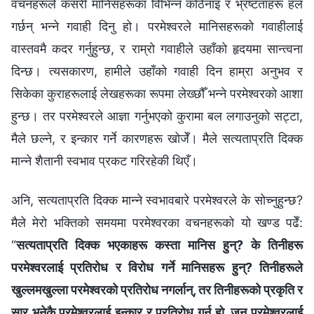
वचनहरूले कसरी मानिसहरूका विभिन्‍न कठिनाइ र भ्रष्टताहरू हल
गर्छन् भन्‍ने गवाही दिनु हो। परमेश्‍वरले मानिसहरूको गवाहीलाई
वास्तवमै कदर गर्नुहुन्छ, र राम्रो गवाहीले उहाँको हृदयमा सान्त्वना
दिन्छ। त्यसकारण, हामीले उहाँको गवाही दिन हाम्रा अनुभव र
सिकेका कुराहरूलाई लेखहरूका रूपमा लेख्छौँ भन्‍ने परमेश्‍वरको आशा
हुन्छ। तर परमेश्‍वरले आज्ञा गर्नुभएको कुरामा बल लगाउनुको सट्टा,
मैले छल्‍ने, र इन्कार गर्ने कारणहरू खोजेँ। मैले सत्यताप्रति दिक्‍क
मान्‍ने शैतानी स्वभाव प्रकट गरिरहेकी थिएँ।
अनि, सत्यताप्रति दिक्‍क मान्‍ने स्वभावबारे परमेश्‍वरले के सोच्‍नुहुन्छ?
मैले मेरो भक्तिको समयमा परमेश्‍वरका वचनहरूको यो खण्ड पढेँ:
“
सत्यताप्रति दिक्‍क भएकाहरू कस्ता मानिस हुन्? के तिनीहरू
परमेश्‍वरलाई प्रतिरोध र विरोध गर्ने मानिसहरू हुन्? तिनीहरूले
खुल्लमखुल्ला परमेश्‍वरको प्रतिरोध नगर्लान्, तर तिनीहरूको प्रकृति र
सार भनेकै परमेश्‍वरलाई इन्कार र प्रतिरोध गर्नु हो, जुन परमेश्‍वरलाई