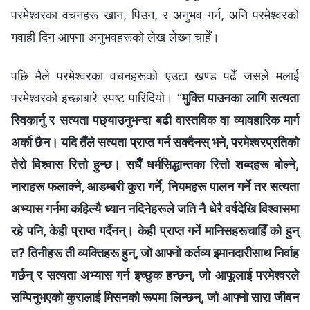
परमेश्‍वरका वचनहरू खान, पिउन, र अनुभव गर्न, अनि परमेश्‍वरको
गवाही दिन आफ्‍ना अनुभवहरूको लेख लेख्‍न चाहेँ।
पछि मैले परमेश्‍वरका वचनहरूको एउटा खण्ड पढेँ जसले मलाई
परमेश्‍वरको इच्‍छाबारे स्पष्ट पारिदियो। “
मुक्ति पाउनका लागि सत्यता
स्विकार्नु र सत्यता पछ्याउनुभन्दा बढी वास्तविक वा व्यावहारिक मार्ग
अर्को छैन। यदि तैँले सत्यता प्राप्त गर्न सक्दैनस् भने, परमेश्‍वरप्रतिको
तेरो विश्‍वास रित्तो हुन्छ। सधैँ धर्मसिद्धान्तका रित्तो शब्दहरू बोल्ने,
नाराहरू फलाक्‍ने, आडम्बरी कुरा गर्ने, नियमहरू पालन गर्ने तर सत्यता
अभ्यास गर्नमा कहिल्यै ध्यान नदिनेहरूले जति नै धेरै वर्षदेखि विश्‍वासमा
रहे पनि, केही प्राप्त गर्दैनन्। केही प्राप्त गर्ने मानिसहरूचाहिँ को हुन्
त? तिनीहरू ती व्यक्तिहरू हुन्, जो आफ्नो कर्तव्य इमानदारीसाथ निर्वाह
गर्छन् र सत्यता अभ्यास गर्न इच्छुक हन्छन्, जो आफूलाई परमेश्‍वरले
सम्पिनुभएको कुरालाई मिसनको रूपमा लिन्छन्, जो आफ्नो सारा जीवन