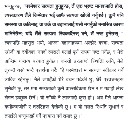
भन्नुहुन्छ, “
परमेश्‍वर सत्यता हुनुहुन्छ, तँ एक भ्रष्ट मानवजाति होस्,
त्यसकारण तैँले जिम्मेवार भई आफै सत्यता खोजी गर्नुपर्छ। कुनै पनि
समस्या वा कठिनाइ, वा तर्क वा बहानालाई यसो नगर्नुको मनासिब कारण
मानिनेछैन; यदि तैँले सत्यता स्विकार्दैनस् भने, तँ नष्ट हुनेछस्
।”
त्यसपछि महसुस भयो, आफ्‍ना बहानाहरूमा अल्झेर बस्दा, सत्यता
खोजी वा स्वीकार नगर्दा त्यसले मलाई पूर्ण रूपमा नष्ट गर्नेछ, र मेरो
अन्तिम गन्तव्य बरबाद हुनेछ। कस्तो डरलाग्दो स्थिति! अनि, मैले
तुरुन्तै यसो भन्दै प्रार्थना गरेँ: “हे परमेश्‍वर! म सत्यता स्वीकार गर्ने
व्यक्ति रहेनछु। मैले तपाईंको धेरै वचन पढेकी छु, धेरै प्रवचनहरू
सुनेकी छु, तर ममा सत्यताको कुनै वास्तविकता छैन र म गवाही लेख
लेख्‍न इच्छुक छैनँ। यो साँच्‍चै नै लाजमर्दो कुरा हो। अब मैले आफ्‍ना
कमीकमजोरी र त्रुटिहरू देखेकी छु। म यो गलत स्थिति सुधार्न र
तपाईंले भन्‍नुभएझैँ गर्ने प्रयास गर्न तयार छु।”