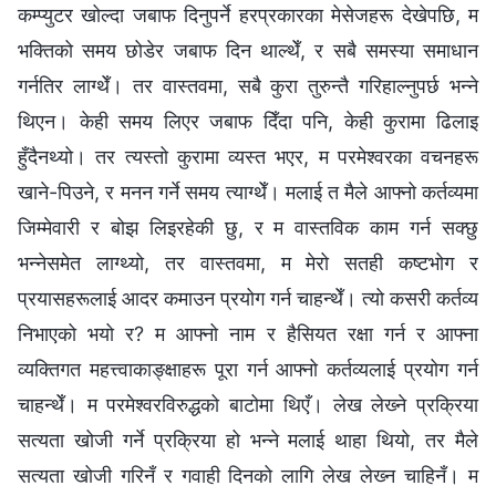
कम्प्युटर खोल्दा जबाफ दिनुपर्ने हरप्रकारका मेसेजहरू देखेपछि, म
भक्तिको समय छोडेर जबाफ दिन थाल्थेँ, र सबै समस्या समाधान
गर्नतिर लाग्थेँ। तर वास्तवमा, सबै कुरा तुरुन्तै गरिहाल्‍नुपर्छ भन्‍ने
थिएन। केही समय लिएर जबाफ दिँदा पनि, केही कुरामा ढिलाइ
हुँदैनथ्यो। तर त्यस्तो कुरामा व्यस्त भएर, म परमेश्‍वरका वचनहरू
खाने-पिउने, र मनन गर्ने समय त्याग्थेँ। मलाई त मैले आफ्‍नो कर्तव्यमा
जिम्‍मेवारी र बोझ लिइरहेकी छु, र म वास्तविक काम गर्न सक्छु
भन्‍नेसमेत लाग्थ्यो, तर वास्तवमा, म मेरो सतही कष्टभोग र
प्रयासहरूलाई आदर कमाउन प्रयोग गर्न चाहन्थेँ। त्यो कसरी कर्तव्य
निभाएको भयो र? म आफ्‍नो नाम र हैसियत रक्षा गर्न र आफ्‍ना
व्यक्तिगत महत्त्वाकाङ्क्षाहरू पूरा गर्न आफ्‍नो कर्तव्यलाई प्रयोग गर्न
चाहन्थेँ। म परमेश्‍वरविरुद्धको बाटोमा थिएँ। लेख लेख्‍ने प्रक्रिया
सत्यता खोजी गर्ने प्रक्रिया हो भन्‍ने मलाई थाहा थियो, तर मैले
सत्यता खोजी गरिनँ र गवाही दिनको लागि लेख लेख्‍न चाहिनँ। म