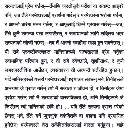
सत्यतालाई प्रेम गर्छस्—तँमाथि जस्तोसुकै परीक्षा वा संकष्ट आइपरे
पनि, जब तैँले परमेश्‍वरलाई प्रार्थना गर्छस् र परमेश्‍वरमा भरोसा गर्छस्,
र आफ्‍नो बारेमा मनन गर्छस्, र आफूलाई चिन्‍ने प्रयास गर्छस्—जब,
तैँले कुनै समस्या पत्ता लगाउँछस्, र समाधानको लागि सक्रिय भएर
सत्यताको खोजी गर्छस्—तब तँ आफ्‍नो गवाहीमा खडा हुन सक्‍नेछस्।
यी सबै प्रकटीकरणहरू मानिसहरूले सत्यतालाई प्रेम गर्नुका
स्वाभाविक परिणाम हुन्, र ती सबै स्वेच्छाले, खुशीसाथ, र कुनै
जबरजस्तीविना आउँछन्, त्यसकारण ती अत्यन्तै सर्तरहित हुन्छन्।
यदि मानिसहरूले यसरी परमेश्‍वरलाई पछ्याउन सक्छन् भने, तिनीहरूले
अन्त्यमा जे प्राप्त गर्छन् त्यो नै सत्यता र जीवन हो, र तिनीहरू जेमा
प्रवेश गर्छन् त्यो नै सत्यताको वास्तविकता हो, अनि तिनीहरूले जे
जिउँछन् त्यो मानिसको छवि हो। … यदि तैँले सत्यता प्राप्त गरेको
छैनस् भने, तैँले गर्ने जुनसुकै तर्कवितर्क वा बहाना पनि प्रमाणित
हुनेछैन; परमेश्‍वरले तेरा तर्कवितर्कहरूलाई वास्ता गर्नुहुन्‍न। चाहे