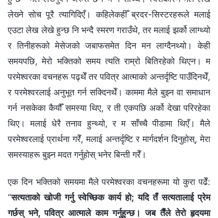
लेख्‍ने सोच पूरै त्यागिदिएँ। कहिलेकहीँ ब्रदर-सिस्टरहरूले मलाई
एउटा लेख लेखे हुन्छ नि भन्दै स्मरण गराउँथे, तर मलाई झर्को लाग्थ्यो
र तिनीहरूको मेसेजको जबाफसमेत दिन मन लाग्दैनथ्यो। केही
समयपछि, मेरो भक्तिको समय त्यति राम्रो बितिरहेको थिएन। म
परमेश्‍वरका वचनहरू पढ्थेँ तर पवित्र आत्‍माको अन्तर्दृष्टि पाउँदिनथेँ,
र परमेश्‍वरलाई अनुभूत गर्न सक्दिनथेँ। काममा मैले बुझ्‍न वा समाधान
गर्न नसकेका कैयौँ समस्या थिए, र ती एकपछि अर्को देखा परिरहेका
थिए। मलाई धेरै तनाव हुन्थ्यो, र म साँच्‍चै पीडामा थिएँ। मैले
परमेश्‍वरलाई प्रार्थना गरेँ, मलाई अन्तर्दृष्टि र मार्गदर्शन दिनुहोस्, मेरा
समस्याहरू बुझ्‍न मदत गर्नुहोस् भनेर बिन्ती गरेँ।
एक दिन भक्तिको समयमा मैले परमेश्‍वरका वचनहरूमा यो कुरा पढेँ:
“
सत्यताको खोजी गर्नु स्वेच्छिक कार्य हो; यदि तँ सत्यतालाई प्रेम
गर्छस् भने, पवित्र आत्‍माले काम गर्नुहुन्छ। जब तैँले तेरो हृदयमा