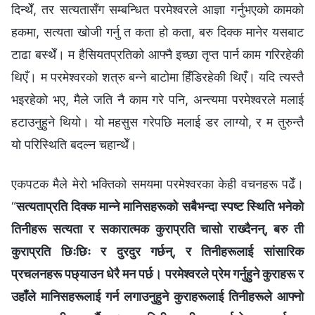
दिन्थेँ, तर सत्यतासँग सम्‍बन्धित परमेश्‍वरले आज्ञा गर्नुभएको कामको
हकमा, सत्यता खोजी गर्नु त कता हो कता, बरु दिक्‍क मानेर यसबाट
टाढा बस्थेँ। म हैसियतप्रतिको आफ्‍नै इच्‍छा तृप्त पार्न काम गरिरहेकी
थिएँ। म परमेश्‍वरको शत्रु बन्‍ने बाटोमा हिँडिरहेकी थिएँ। यदि त्यस्तै
भइरहेको भए, मैले जति नै काम गरे पनि, अन्त्यमा परमेश्‍वरले मलाई
हटाउनुहुने थियो। यो महसुस गरेपछि मलाई डर लाग्यो, र म तुरुन्तै
यो परिस्थिति बदल्न चहान्थेँ।
एकपटक मैले मेरो भक्तिको समयमा परमेश्‍वरका केही वचनहरू पढेँ।
“
सत्यताप्रति दिक्‍क मान्‍ने मानिसहरूको सबैभन्दा स्पष्ट स्थिति भनेको
तिनीहरू सत्यता र सकारात्मक कुराप्रति चासो राख्दैनन्, बरु ती
कुराप्रति छिःछिः र दुरदुर गर्छन्, र तिनीहरूलाई सांसारिक
प्रचलनहरू पछ्याउन धेरै मन पर्छ। परमेश्‍वरले प्रेम गर्नुहुने कुराहरू र
उहाँले मानिसहरूलाई गर्न लगाउनुहुने कुराहरूलाई तिनीहरूले आफ्‍नो