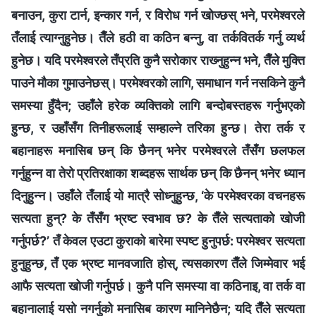
बनाउन, कुरा टार्न, इन्कार गर्न, र विरोध गर्न खोज्छस् भने, परमेश्‍वरले
तँलाई त्याग्‍नुहुनेछ। तैँले हठी वा कठिन बन्‍नु, वा तर्कवितर्क गर्नु व्यर्थ
हुनेछ। यदि परमेश्‍वरले तँप्रति कुनै सरोकार राख्‍नुहुन्‍न भने, तैँले मुक्ति
पाउने मौका गुमाउनेछस्। परमेश्‍वरको लागि, समाधान गर्न नसकिने कुनै
समस्या हुँदैन; उहाँले हरेक व्यक्तिको लागि बन्दोबस्तहरू गर्नुभएको
हुन्छ, र उहाँसँग तिनीहरूलाई सम्‍हाल्‍ने तरिका हुन्छ। तेरा तर्क र
बहानाहरू मनासिब छन् कि छैनन् भनेर परमेश्‍वरले तँसँग छलफल
गर्नुहुन्‍न वा तेरो प्रतिरक्षाका शब्‍दहरू सार्थक छन् कि छैनन् भनेर ध्यान
दिनुहुन्न। उहाँले तँलाई यो मात्रै सोध्‍नुहुन्छ, ‘के परमेश्‍वरका वचनहरू
सत्यता हुन्? के तँसँग भ्रष्ट स्वभाव छ? के तैँले सत्यताको खोजी
गर्नुपर्छ?’ तँ केवल एउटा कुराको बारेमा स्पष्ट हुनुपर्छ: परमेश्‍वर सत्यता
हुनुहुन्छ, तँ एक भ्रष्ट मानवजाति होस्, त्यसकारण तैँले जिम्मेवार भई
आफै सत्यता खोजी गर्नुपर्छ। कुनै पनि समस्या वा कठिनाइ, वा तर्क वा
बहानालाई यसो नगर्नुको मनासिब कारण मानिनेछैन; यदि तैँले सत्यता