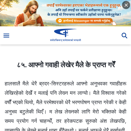
८५. आफ्‍नो गवाही लेखेर मैले के प्राप्त गरेँ
८५. आफ्‍नो गवाही लेखेर मैले के प्राप्त गरेँ
हालसालै मैले धेरै ब्रदर-सिस्टरहरूले आफ्‍नो अनुभवका गवाहीहरू
लेखिरहेको देखेँ र मलाई पनि लेख्‍न मन लाग्यो। मैले विश्‍वास गरेको
वर्षौं भएको थियो, मैले परमेश्‍वरको धेरै भरणपोषण प्राप्त गरेकी र केही
अनुभव बटुलेकी थिएँ। म लेख लेख्‍नको लागि मेरो भक्तिको केही
समय प्रयोग गर्न चाहन्थेँ, तर हरेकपटक सुरुको अंश लेखपछि,
त्यसपछि के लेख्‍ने मलाई थाहा हुँदैनथ्यो। मलाई आफूले धेरै बर्खास्ती,