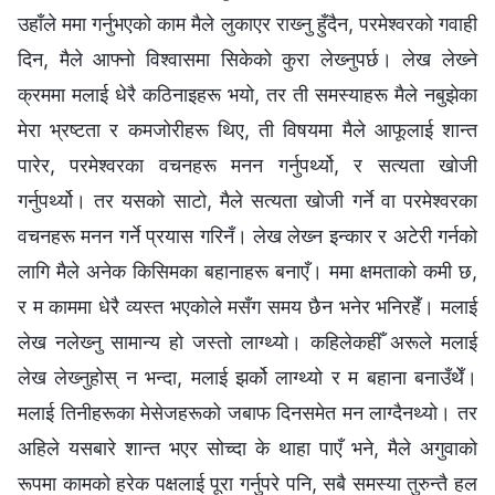
उहाँले ममा गर्नुभएको काम मैले लुकाएर राख्‍नु हुँदैन, परमेश्‍वरको गवाही
दिन, मैले आफ्‍नो विश्‍वासमा सिकेको कुरा लेख्‍नुपर्छ। लेख लेख्‍ने
क्रममा मलाई धेरै कठिनाइहरू भयो, तर ती समस्याहरू मैले नबुझेका
मेरा भ्रष्टता र कमजोरीहरू थिए, ती विषयमा मैले आफूलाई शान्त
पारेर, परमेश्‍वरका वचनहरू मनन गर्नुपर्थ्यो, र सत्यता खोजी
गर्नुपर्थ्यो। तर यसको साटो, मैले सत्यता खोजी गर्ने वा परमेश्‍वरका
वचनहरू मनन गर्ने प्रयास गरिनँ। लेख लेख्‍न इन्कार र अटेरी गर्नको
लागि मैले अनेक किसिमका बहानाहरू बनाएँ। ममा क्षमताको कमी छ,
र म काममा धेरै व्यस्त भएकोले मसँग समय छैन भनेर भनिरहेँ। मलाई
लेख नलेख्‍नु सामान्य हो जस्तो लाग्थ्यो। कहिलेकहीँ अरूले मलाई
लेख लेख्‍नुहोस् न भन्दा, मलाई झर्को लाग्थ्यो र म बहाना बनाउँथेँ।
मलाई तिनीहरूका मेसेजहरूको जबाफ दिनसमेत मन लाग्दैनथ्यो। तर
अहिले यसबारे शान्त भएर सोच्दा के थाहा पाएँ भने, मैले अगुवाको
रूपमा कामको हरेक पक्षलाई पूरा गर्नुपरे पनि, सबै समस्या तुरुन्तै हल