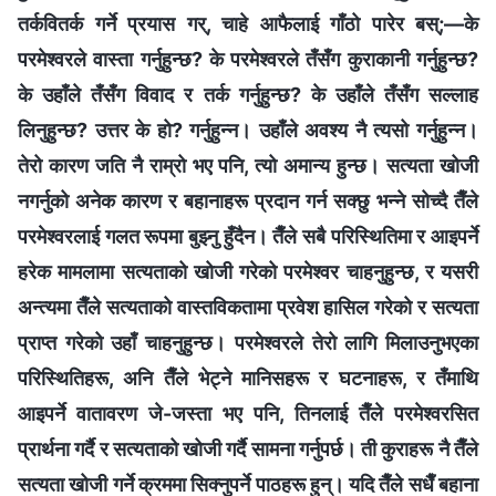
तर्कवितर्क गर्ने प्रयास गर्, चाहे आफैलाई गाँठो पारेर बस्;—के
परमेश्‍वरले वास्ता गर्नुहुन्छ? के परमेश्‍वरले तँसँग कुराकानी गर्नुहुन्छ?
के उहाँले तँसँग विवाद र तर्क गर्नुहुन्छ? के उहाँले तँसँग सल्‍लाह
लिनुहुन्छ? उत्तर के हो? गर्नुहुन्‍न। उहाँले अवश्य नै त्यसो गर्नुहुन्‍न।
तेरो कारण जति नै राम्रो भए पनि, त्यो अमान्य हुन्छ। सत्यता खोजी
नगर्नुको अनेक कारण र बहानाहरू प्रदान गर्न सक्छु भन्‍ने सोच्दै तैँले
परमेश्‍वरलाई गलत रूपमा बुझ्‍नु हुँदैन। तैँले सबै परिस्थितिमा र आइपर्ने
हरेक मामलामा सत्यताको खोजी गरेको परमेश्‍वर चाहनुहुन्छ, र यसरी
अन्त्यमा तैँले सत्यताको वास्तविकतामा प्रवेश हासिल गरेको र सत्यता
प्राप्त गरेको उहाँ चाहनुहुन्छ। परमेश्‍वरले तेरो लागि मिलाउनुभएका
परिस्‍थितिहरू, अनि तैँले भेट्ने मानिसहरू र घटनाहरू, र तँमाथि
आइपर्ने वातावरण जे-जस्ता भए पनि, तिनलाई तैँले परमेश्‍वरसित
प्रार्थना गर्दै र सत्यताको खोजी गर्दै सामना गर्नुपर्छ। ती कुराहरू नै तैँले
सत्यता खोजी गर्ने क्रममा सिक्‍नुपर्ने पाठहरू हुन्। यदि तैँले सधैँ बहाना