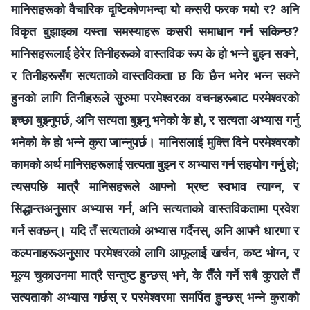
मानिसहरूको वैचारिक दृष्टिकोणभन्दा यो कसरी फरक भयो र? अनि
विकृत बुझाइका यस्ता समस्याहरू कसरी समाधान गर्न सकिन्छ?
मानिसहरूलाई हेरेर तिनीहरूको वास्तविक रूप के हो भन्‍ने बुझ्‍न सक्‍ने,
र तिनीहरूसँग सत्यताको वास्तविकता छ कि छैन भनेर भन्‍न सक्‍ने
हुनको लागि तिनीहरूले सुरुमा परमेश्‍वरका वचनहरूबाट परमेश्‍वरको
इच्‍छा बुझ्‍नुपर्छ, अनि सत्यता बुझ्‍नु भनेको के हो, र सत्यता अभ्यास गर्नु
भनेको के हो भन्‍ने कुरा जान्‍नुपर्छ। मानिसलाई मुक्ति दिने परमेश्‍वरको
कामको अर्थ मानिसहरूलाई सत्यता बुझ्‍न र अभ्यास गर्न सहयोग गर्नु हो;
त्यसपछि मात्रै मानिसहरूले आफ्‍नो भ्रष्ट स्वभाव त्याग्‍न, र
सिद्धान्तअनुसार अभ्यास गर्न, अनि सत्यताको वास्तविकतामा प्रवेश
गर्न सक्छन्। यदि तँ सत्यताको अभ्यास गर्दैनस्, अनि आफ्‍नै धारणा र
कल्‍पनाहरूअनुसार परमेश्‍वरको लागि आफूलाई खर्चन, कष्ट भोग्‍न, र
मूल्य चुकाउनमा मात्रै सन्तुष्ट हुन्छस् भने, के तैँले गर्ने सबै कुराले तँ
सत्यताको अभ्यास गर्छस् र परमेश्‍वरमा समर्पित हुन्छस् भन्‍ने कुराको