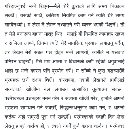
गरिहाल्‍नुपर्छ भन्‍ने थिएन—मैले धेरै कुराको लागि समय निकाल्‍न
सक्थेँ। यसको साथै, कतिपय नियमित काम गर्न त्यति धेरै समय
लाग्दैनथ्यो। म लेख नै लेख्‍न नभ्याउने गरी व्यस्त भएकी थिइनँ। ती
त मैले बनाएका बहाना मात्र थिए। मलाई यी नियमित कामहरू सहज
र सजिला लाग्थे, तिनमा त्यति धेरै मानसिक प्रयास लगाउनु पर्दैन,
तर लेखन मेरो सबल पक्ष होइन भन्‍ने लाग्थ्यो, त्यसैले म यसबाट
पन्छिन चाहन्थेँ। मैले ममा क्षमता र विचारको कमी रहेको अगुवालाई
थाहा छ भन्‍ने कारण पनि प्रयोग गरेँ। म साँच्‍चै नै कुरा बङ्ग्याउँदै
भ्रमहरू छर्न सक्षम थिएँ। वास्तवमा, गवाही लेखनले हामीलाई
सत्यताको खोजीमा बल लगाउन उत्साहित तुल्याउन सक्छ।
परमेश्‍वरका वचनहरू मनन गरेर र सत्यता खोजी गरेर, हामीले आफ्‍नो
भ्रष्टता समाधान गर्न सक्छौँ, सिद्धान्तअनुसार काम गर्न, र आफ्‍नो
कर्तव्य अझै राम्ररी पूरा गर्न सक्छौँ। परमेश्‍वरको गवाही दिन लेख
लेख्‍नु हाम्रो कर्तव्य हो, र त्यसो नगर्ने कुनै बहाना चल्दैन। परमेश्‍वर