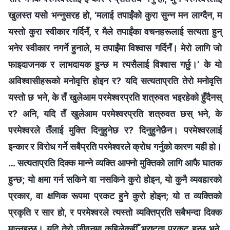
खुलस्त यसो भन्‍नुसरह हो, ‘मलाई तपाईंको कुरा सुन्‍न मन लाग्दैन, म
यस्तो कुरा स्वीकार गर्दिनँ, र मैले तपाईंका वचनहरूलाई सत्यता हुन्
भनेर स्वीकार नगर्ने हुनाले, म तपाईंमा विश्‍वास गर्दिनँ। मेरो लागि जो
फाइदाजनक र लाभदायक हुन्छ म त्यसैलाई विश्‍वास गर्छु।’ के यो
अविश्‍वासीहरूको मनोवृत्ति होइन र? यदि सत्यताप्रति तेरो मनोवृत्ति
यस्तो छ भने, के तँ खुलेआम परमेश्‍वरप्रति शत्रुवत भइरहेको हुँदैनस्
र? अनि, यदि तँ खुलेआम परमेश्‍वरप्रति शत्रुवत छस् भने, के
परमेश्‍वरले तँलाई मुक्ति दिनुहुनेछ र? दिनुहुनेछैन। परमेश्‍वरलाई
इन्कार र विरोध गर्ने सबैप्रति परमेश्‍वरले क्रोध गर्नुको कारण यही हो।
… सत्यताप्रति दिक्‍क मान्‍ने व्यक्ति आफ्नो मुक्तिको लागि आफै घातक
हुन्छ; यो क्षमा गर्न सकिने वा नसकिने कुरो होइन, यो कुनै व्यवहारको
प्रकार, वा क्षणिक रूपमा प्रकट हुने कुरो होइन; यो त व्यक्तिको
प्रकृति र सार हो, र परमेश्‍वरले त्यस्तो व्यक्तिप्रति सबैभन्दा दिक्‍क
मान्‍नुहुन्छ। यदि तेरो जीवनमा कहिलेकहीँ भ्रष्टता प्रकट हुन्छ भने,