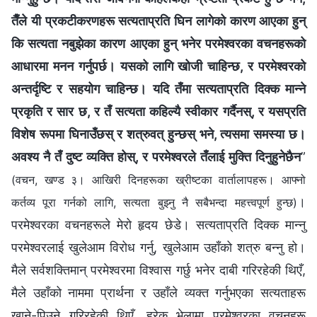
तैँले यी प्रकटीकरणहरू सत्यताप्रति घिन लागेको कारण आएका हुन्
कि सत्यता नबुझेका कारण आएका हुन् भनेर परमेश्‍वरका वचनहरूको
आधारमा मनन गर्नुपर्छ। यसको लागि खोजी चाहिन्छ, र परमेश्‍वरको
अन्तर्दृष्टि र सहयोग चाहिन्छ। यदि तँमा सत्यताप्रति दिक्‍क मान्‍ने
प्रकृति र सार छ, र तँ सत्यता कहिल्यै स्वीकार गर्दैनस्, र यसप्रति
विशेष रूपमा घिनाउँछस् र शत्रुवत् हुन्छस् भने, त्यसमा समस्या छ।
अवश्य नै तँ दुष्ट व्यक्ति होस्, र परमेश्‍वरले तँलाई मुक्ति दिनुहुनेछैन
”
(वचन, खण्ड ३। आखिरी दिनहरूका ख्रीष्टका वार्तालापहरू। आफ्‍नो
।
कर्तव्य पूरा गर्नको लागि, सत्यता बुझ्‍नु नै सबैभन्दा महत्त्वपूर्ण हुन्छ)
परमेश्‍वरका वचनहरूले मेरो हृदय छेडे। सत्यताप्रति दिक्‍क मान्‍नु
परमेश्‍वरलाई खुलेआम विरोध गर्नु, खुलेआम उहाँको शत्रु बन्‍नु हो।
मैले सर्वशक्तिमान्‌ परमेश्‍वरमा विश्‍वास गर्छु भनेर दाबी गरिरहेकी थिएँ,
मैले उहाँको नाममा प्रार्थना र उहाँले व्यक्त गर्नुभएका सत्यताहरू
खाने-पिउने गरिरहेकी थिएँ, हरेक भेलामा परमेश्‍वरका वचनहरू