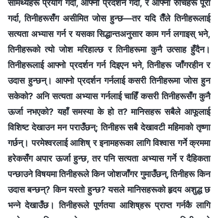
सामर्थ्यहरू प्रयोग गर्दा, आफ्‍नो प्रदर्शन गर्दा, र आफ्‍ना रुचिहरू पूरा
गर्दा, तिनीहरूसँग असीमित जोस हुन्छ—तर यदि तैँले तिनीहरूलाई
सत्यता अभ्यास गर्न र यसका सिद्धान्तअनुसार काम गर्न लगाइस् भने,
तिनीहरूको त्यो जोश मरिहाल्छ र तिनीहरूमा कुनै उत्साह हुँदैन।
तिनीहरूलाई आफ्‍नो प्रदर्शन गर्न दिइएन भने, तिनीहरू जाँगरहीन र
उदास हुन्छन्। आफ्नो प्रदर्शन गर्नलाई कसरी तिनीहरूमा जोस हुन
सकेको? अनि सत्यता अभ्यास गर्नलाई चाहिँ कसरी तिनीहरूसँग कुनै
ऊर्जा नभएको? यहाँ समस्या के हो त? मानिसहरू सबैले आफूलाई
विशिष्ट देखाउन मन पराउँछन्; तिनीहरू सबै देखावटी महिमाको तृष्णा
गर्छन्। परमेश्‍वरलाई आशिष्‌ र इनामहरूका लागि विश्‍वास गर्ने क्रममा
हरेकसँग अपार ऊर्जा हुन्छ, तर पनि सत्यता अभ्यास गर्ने र दैहिकता
पन्छाउने विषयमा तिनीहरूले किन जोशजाँगर गुमाउँछन्, तिनीहरू किन
उदास बन्छन्? किन यस्तो हुन्छ? यसले मानिसहरूको हृदय अशुद्ध छ
भन्‍ने देखाउँछ। तिनीहरूले पूर्णतया आशिष्‌हरू प्राप्त गर्नकै लागि