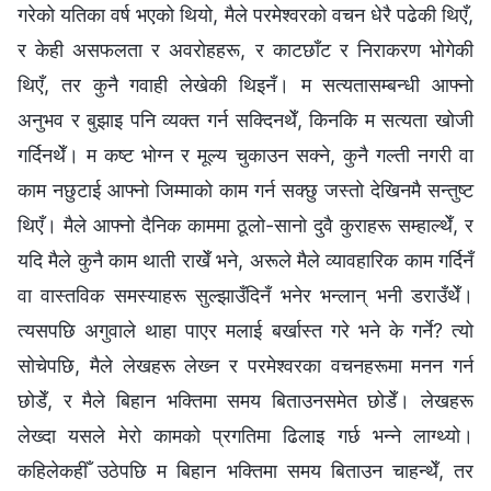
गरेको यतिका वर्ष भएको थियो, मैले परमेश्‍वरको वचन धेरै पढेकी थिएँ,
र केही असफलता र अवरोहहरू, र काटछाँट र निराकरण भोगेकी
थिएँ, तर कुनै गवाही लेखेकी थिइनँ। म सत्यतासम्‍बन्धी आफ्नो
अनुभव र बुझाइ पनि व्यक्त गर्न सक्दिनथेँ, किनकि म सत्यता खोजी
गर्दिनथेँ। म कष्ट भोग्‍न र मूल्य चुकाउन सक्‍ने, कुनै गल्ती नगरी वा
काम नछुटाई आफ्‍नो जिम्‍माको काम गर्न सक्छु जस्तो देखिनमै सन्तुष्ट
थिएँ। मैले आफ्नो दैनिक काममा ठूलो-सानो दुवै कुराहरू सम्‍हाल्थेँ, र
यदि मैले कुनै काम थाती राखेँ भने, अरूले मैले व्यावहारिक काम गर्दिनँ
वा वास्तविक समस्याहरू सुल्झाउँदिनँ भनेर भन्लान् भनी डराउँथेँ।
त्यसपछि अगुवाले थाहा पाएर मलाई बर्खास्त गरे भने के गर्ने? त्यो
सोचेपछि, मैले लेखहरू लेख्‍न र परमेश्‍वरका वचनहरूमा मनन गर्न
छोडेँ, र मैले बिहान भक्तिमा समय बिताउनसमेत छोडेँ। लेखहरू
लेख्दा यसले मेरो कामको प्रगतिमा ढिलाइ गर्छ भन्‍ने लाग्थ्यो।
कहिलेकहीँ उठेपछि म बिहान भक्तिमा समय बिताउन चाहन्थेँ, तर