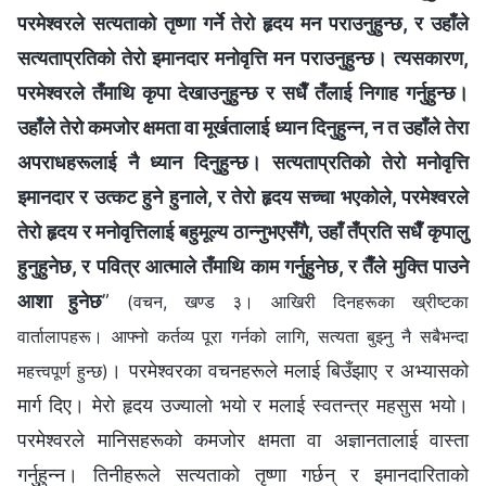
परमेश्‍वरले सत्यताको तृष्णा गर्ने तेरो हृदय मन पराउनुहुन्छ, र उहाँले
सत्यताप्रतिको तेरो इमानदार मनोवृत्ति मन पराउनुहुन्छ। त्यसकारण,
परमेश्‍वरले तँमाथि कृपा देखाउनुहुन्छ र सधैँ तँलाई निगाह गर्नुहुन्छ।
उहाँले तेरो कमजोर क्षमता वा मूर्खतालाई ध्यान दिनुहुन्‍न, न त उहाँले तेरा
अपराधहरूलाई नै ध्यान दिनुहुन्छ। सत्यताप्रतिको तेरो मनोवृत्ति
इमानदार र उत्कट हुने हुनाले, र तेरो हृदय सच्‍चा भएकोले, परमेश्‍वरले
तेरो हृदय र मनोवृत्तिलाई बहुमूल्य ठान्‍नुभएसँगै, उहाँ तँप्रति सधैँ कृपालु
हुनुहुनेछ, र पवित्र आत्‍माले तँमाथि काम गर्नुहुनेछ, र तैँले मुक्ति पाउने
आशा हुनेछ
”
(वचन, खण्ड ३। आखिरी दिनहरूका ख्रीष्टका
वार्तालापहरू। आफ्‍नो कर्तव्य पूरा गर्नको लागि, सत्यता बुझ्‍नु नै सबैभन्दा
। परमेश्‍वरका वचनहरूले मलाई बिउँझाए र अभ्यासको
महत्त्वपूर्ण हुन्छ)
मार्ग दिए। मेरो हृदय उज्यालो भयो र मलाई स्वतन्त्र महसुस भयो।
परमेश्‍वरले मानिसहरूको कमजोर क्षमता वा अज्ञानतालाई वास्ता
गर्नुहुन्‍न। तिनीहरूले सत्यताको तृष्णा गर्छन् र इमानदारिताको