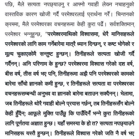
पछि, मैले सत्यता नपछ्याउनु र आफ्‍नो गवाही लेख्‍न नचाहनुको
वास्तविक कारण खोजी गर्दै परमेश्‍वरलाई प्रार्थना गरेँ। चिन्तनको
क्रममा, मैले परमेश्‍वरका वचनहरूमा केही कुरा पढेँ। सर्वशक्तिमान्‌
परमेश्‍वर भन्‍नुहुन्छ, “
परमेश्‍वरमाथिको विश्‍वासमा, धेरै मानिसहरूले
परमेश्‍वरको लागि काम गर्नेबारेमा मात्रै ध्यान दिन्छन्, र कष्ट भोगेको र
मूल्य चुकाएकोमै सन्तुष्ट हुन्छन्। तिनीहरूले सत्यता खोजी गर्दै
गर्दैनन्। अनि परिणाम के हुन्छ? परमेश्‍वरमा विश्‍वास गरेको दश वर्ष,
बीस वर्ष, तीस वर्ष भए पनि, तिनीहरूमा अझै पनि परमेश्‍वरको कामको
बारेमा साँचो ज्ञानको कमी हुन्छ, र तिनीहरूले सत्यता वा परमेश्‍वरका
वचनहरूसम्‍बन्धी अनुभव वा ज्ञानको बारेमा बताउन सक्दैनन्। भेलामा,
जब तिनीहरूले थोरै गवाही बोल्‍ने प्रयास गर्छन्, तब तिनीहरूसँग बोल्‍ने
केही हुँदैन; आफूले मुक्ति पाउँछु कि पाउँदिनँ भन्‍ने कुरा तिनीहरूको
लागि पूर्णतया अज्ञात हुन्छ। यहाँ समस्या के हो त? सत्यता नपछ्याउने
मानिसहरू यस्तै हुन्छन्। तिनीहरूले विश्‍वास गरेको जति नै वर्ष भए