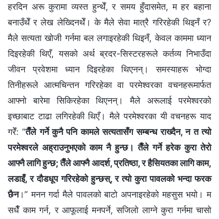
हरदिन अरू कुरामा व्यस्त हुन्थेँ, र समय हुँदासमेत, म हर बहाना
बनाउँथेँ र लेख लेख्‍दिनथेँ। के मैले सेवा मात्रै गरिरहेकी थिइनँ र?
मैले सत्यता खोजी गर्नमा बल लगाइरहेकी थिइनँ, केवल काममा ध्यान
दिइरहेकी थिएँ, यसको अर्थ ब्रदर-सिस्टरहरूले कर्तव्य निभाउँदा
जीवन प्रवेशमा ध्यान दिइरहेका थिएनन्। समस्याहरू भोग्दा
तिनीहरूले आत्मचिन्तन गरिरहेका वा परमेश्‍वरका वचनहरूमार्फत
आफ्‍नो बारेमा सिकिरहेका थिएनन्। मैले अरूलाई परमेश्‍वरको
इच्‍छाबाट टाढा लगिरहेकी थिएँ। मैले परमेश्‍वरका यी वचनहरू याद
गरेँ: “
तैँले गर्ने कुनै पनि कामले सत्यतासँग सम्‍बन्ध राख्दैन, न त त्यो
परमेश्‍वरले अह्राउनुभएको काम नै हुन्छ। तैँले गर्ने हरेक कुरा तेरो
आफ्‍नै लागि हुन्छ; तैँले आफ्‍नै आदर्श, प्रतिष्ठा, र हैसियतका लागि काम,
लडाइँ, र दौडधूप गरिरहेको हुन्छस्, र त्यो कुरा पावलको भन्दा फरक
छैन
।” मनन गर्दा मैले पावलको बाटो अपनाइरहेको महसुस भयो। म
सधैँ काम गर्न, र आफूलाई मनपर्ने, सजिलो लाग्‍ने कुरा गर्नमा चासो