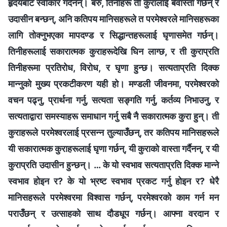
हृदयबाट स्वीकार गर्दैनन्। बरु, तिनीहरू ती कुरालाई बेवास्ता गर्छन् र
उदासीन बन्छन्, अनि कतिपय मानिसहरूले त परमेश्‍वरले मानिसहरूका
लागि तोक्‍नुभएका मापदण्ड र सिद्धान्तहरूलाई घृणासमेत गर्छन्।
तिनीहरूलाई सकारात्मक कुराहरूदेखि घिन लाग्छ, र ती कुराप्रति
तिनीहरूमा प्रतिरोध, विरोध, र घृणा हुन्छ। सत्यताप्रति दिक्‍क
मान्‍नुको मुख्य प्रकटीकरण यही हो। मण्डली जीवनमा, परमेश्‍वरको
वचन पढ्नु, प्रार्थना गर्नु, सत्यता सङ्गति गर्नु, कर्तव्य निभाउनु, र
सत्यताद्वारा समस्याहरू समाधान गर्नु सबै नै सकारात्मक कुरा हुन्। ती
कुराहरूले परमेश्‍वरलाई प्रसन्‍न तुल्याउँछन्, तर कतिपय मानिसहरूले
यी सकारात्मक कुराहरूलाई घृणा गर्छन्, यी कुराको वास्ता गर्दैनन्, र यी
कुराप्रति उदासीन हुन्छन्। … के यो स्वभाव सत्यताप्रति दिक्‍क मान्‍ने
स्वभाव होइन र? के यो भ्रष्ट स्वभाव प्रकट गर्नु होइन र? धेरै
मानिसहरूले परमेश्‍वरमा विश्‍वास गर्छन्, परमेश्‍वरको काम गर्न मन
पराउँछन् र उत्साहको साथ दौडधूप गर्छन्। आफ्‍ना वरदान र