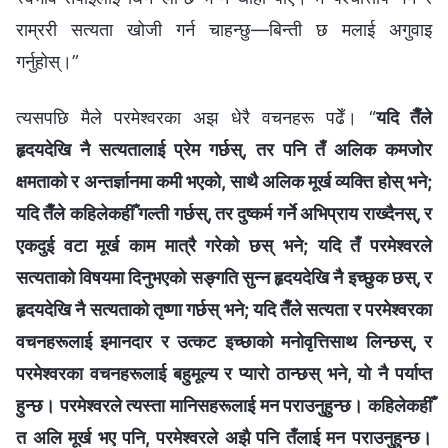
राम्ररी सत्यता खोजी गर्न चाहन्छु—बिन्ती छ मलाई अगुवाइ
गर्नुहोस्।”
त्यसपछि मैले परमेश्‍वरका अझ धेरै वचनहरू पढेँ। “
यदि तैँले
हृदयदेखि नै सत्यतालाई प्रेम गर्छस्, तर पनि तँ अलिक कमजोर
क्षमताको र अन्तर्ज्ञानमा कमी भएको, साथै अलिक मूर्ख व्यक्ति होस् भने;
यदि तैँले कहिलेकहीँ गल्ती गर्छस्, तर दुष्कर्म गर्ने अभिप्राय राख्दैनस्, र
एकदुई वटा मूर्ख काम मात्रै गरेको छस् भने; यदि तँ परमेश्‍वरले
सत्यताको विषयमा दिनुभएको सङ्गति सुन्‍न हृदयदेखि नै इच्‍छुक छस्, र
हृदयदेखि नै सत्यताको तृष्णा गर्छस् भने; यदि तैँले सत्यता र परमेश्‍वरका
वचनहरूलाई इमानदार र उत्कट इच्‍छाको मनोवृत्तिसाथ लिन्छस्, र
परमेश्‍वरका वचनहरूलाई बहुमूल्य र प्यारो ठान्छस् भने, यो नै पर्याप्त
हुन्छ। परमेश्‍वरले त्यस्ता मानिसहरूलाई मन पराउनुहुन्छ। कहिलेकहीँ
त अलि मूर्ख भए पनि, परमेश्‍वरले अझै पनि तँलाई मन पराउनुहुन्छ।