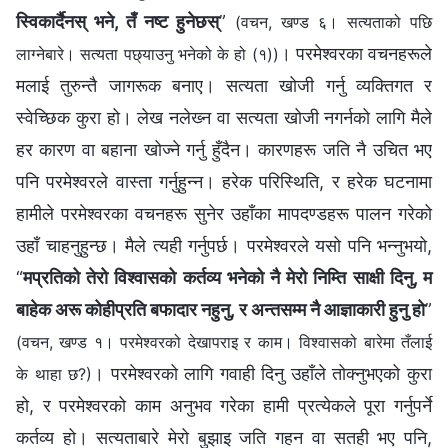
स्विकार्दैनस् भने, तँ नष्ट हुनेछस्
”
(वचन, खण्ड ६। सत्यताको पछि
। परमेश्‍वरका वचनहरूले
लाग्‍नेबारे। सत्यता पछ्याउनु भनेको के हो (१))
मलाई तुरुन्तै जागरूक बनाए। सत्यता खोजी गर्नु व्यक्तिगत र
स्वेच्छिक कुरा हो। लेख नलेख्‍न वा सत्यता खोजी नगर्नको लागि मैले
हर कारण वा बहाना खोज्‍ने गर्नु हुँदैन। कारणहरू जति नै उचित भए
पनि परमेश्‍वरले वास्ता गर्नुहुन्‍न। हरेक परिस्थिति, र हरेक घटनामा
हामीले परमेश्‍वरका वचनहरू सुनेर उहाँका मापदण्डहरू पालन गरेको
उहाँ चाहनुहुन्छ। मैले त्यही गर्नुपर्छ। परमेश्‍वरले यसो पनि भन्‍नुभयो,
“
मप्रतिको तेरो विश्‍वासको कर्तव्य भनेको नै मेरो निम्ति साक्षी दिनु, म
बाहेक अरू कोहीप्रति बफादार नहुनु, र अन्तसम्म नै आज्ञाकारी हुनु हो
”
(वचन, खण्ड १। परमेश्‍वरको देखापराइ र काम। विश्‍वासको बारेमा तँलाई
। परमेश्‍वरको लागि गवाही दिनु उहाँले तोक्‍नुभएको कुरा
के थाहा छ?)
हो, र परमेश्‍वरको काम अनुभव गरेका हामी प्रत्येकले पूरा गर्नुपर्ने
कर्तव्य हो। सत्यताबारे मेरो बुझाइ जति गहन वा सतही भए पनि,