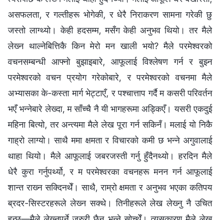
असफलता, र गल्तीहरू भोगेकी, र धेरै निराकरण सामना गरेकी छु
जस्तो लाग्थ्यो। केही हदसम्‍म, मसँग केही अनुभव थियो। तर मैले
लेख्‍न थाल्नेबित्तिकै किन मेरो मन खाली भयो? मैले परमेश्‍वरको
वचनसम्‍बन्धी आफ्‍नो बुझाइबारे, आफूलाई विश्‍लेषण गर्न र बुझ्‍न
परमेश्‍वरको वचन प्रयोग गरेकोबारे, र परमेश्‍वरको वचनमा मैले
अभ्यासका के-कस्ता मार्ग भेट्टाएँ, र पश्‍चात्ताप गर्दै म कसरी परिवर्तन
भएँ भन्‍नेबारे लेख्दा, म साँच्‍चै नै यी भागहरूमा अड्किएँ। यसरी एकदुई
महिना बित्यो, तर अन्त्यमा मैले लेख पूरा गर्न सकिनँ। मलाई यो निकै
गाह्रो लाग्यो। साथै ममा क्षमता र विचारको कमी छ भन्‍ने अगुवालाई
थाहा थियो। मैले आफूलाई जबरजस्ती गर्नु हुँदैनथ्यो। हरदिन मैले
धेरै कुरा गर्नुपर्थ्यो, र म परमेश्‍वरका वचनहरू मनन गर्न आफूलाई
शान्त राख्‍न सक्दिनथेँ। साथै, राम्रो क्षमता र अनुभव भएका कतिपय
ब्रदर-सिस्टरहरूले लेख्‍न सक्थे। तिनीहरूले लेख लेख्‍नु नै उचित
हुन्छ—मैले लेख्‍नुपर्ने जरुरी छैन भन्‍ने सोच्थेँ। त्यसकारण मैले लेख