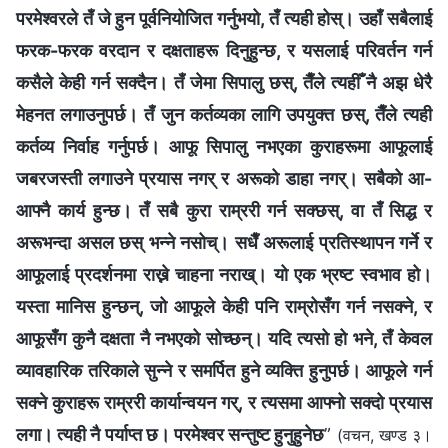
परमेश्‍वरले तँ जे हुन पूर्वनियोजित गर्नुभयो, तँ त्यही होस्। उहाँ सबैलाई
फरक-फरक वरदान र दक्षताहरू दिनुहुन्छ, र यसलाई परिवर्तन गर्न
कसैले केही गर्न सक्दैन। तँ जेमा सिपालु छस्, तैँले त्यहीँ नै अझ धेरै
मेहनत लगाउनुपर्छ। तँ जुन कर्तव्यका लागि उपयुक्त छस्, तैँले त्यही
कर्तव्य निर्वाह गर्नुपर्छ। आफू सिपालु नभएका कुराहरूमा आफूलाई
जबरजस्ती लगाउने प्रयास नगर् र अरूको डाहा नगर्। सबैको आ-
आफ्नै कार्य हुन्छ। तँ सबै कुरा राम्ररी गर्न सक्छस्, वा तँ सिद्ध र
अरूभन्दा असल छस् भन्‍ने नसोच्। सधैँ अरूलाई प्रतिस्थापन गर्ने र
आफूलाई प्रदर्शनमा राख्ने चाहना नराख्। यो एक भ्रष्ट स्वभाव हो।
यस्ता मानिस हुन्छन्, जो आफूले केही पनि राम्रोसँग गर्न नसक्ने, र
आफूसँग कुनै दक्षता नै नभएको सोच्छन्। यदि त्यसो हो भने, तँ केवल
व्यावहारिक तरिकाले सुन्‍ने र समर्पित हुने व्यक्ति हुनुपर्छ। आफूले गर्न
सक्ने कुराहरू राम्ररी कार्यान्वयन गर्, र त्यसमा आफ्नो सक्दो प्रयास
लगा। त्यही नै पर्याप्त छ। परमेश्‍वर सन्तुष्ट हुनुहुनेछ
”
(वचन, खण्ड ३।