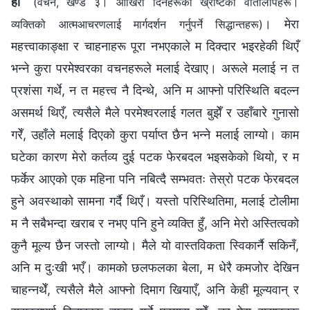
हो
”
(वचन, खण्ड ३। आखिरी दिनहरूका ख्रीष्टका वार्तालापहरू।
। मेरा
व्यक्तिको आत्मआचरणलाई मार्गदर्शन गर्नुपर्ने सिद्धान्तहरू)
महत्त्वाकाङ्क्षा र चाहनाहरू पूरा नभएकाले म दिक्दार भइरहेकी थिएँ
भन्ने कुरा परमेश्‍वरका वचनहरूले मलाई देखाए। अरूले मलाई न त
प्रशंसा गर्थे, न त महत्त्व नै दिन्थे, अनि म आफ्नो परिस्थिति बदल्न
असमर्थ थिएँ, त्यसैले मैले परमेश्‍वरलाई गलत बुझेँ र उहाँबारे गुनासो
गरेँ, उहाँले मलाई दिएको कुरा पर्याप्त छैन भन्ने मलाई लाग्यो। काम
घटेका कारण मेरो कर्तव्य दुई पटक फेरबदल भइसकेको थियो, र म
फर्केर आएको एक महिना पनि नबित्दै सम्भवतः तेस्रो पटक फेरबदल
हुने अवस्थाको सामना गर्दै थिएँ। यस्तो परिस्थितिमा, मलाई टोलीमा
म नै सबैभन्दा खराब र नभए पनि हुने व्यक्ति हुँ, अनि मेरो अस्तित्वको
कुनै मूल्य छैन जस्तो लाग्यो। मैले यो वास्तविकता स्विकार्नै सकिनँ,
अनि म दुःखी भएँ। कामको छलफलका बेला, म धेरै कमजोर देखिन
चाहन्नथेँ, त्यसैले मैले आफ्नो दिमाग खियाएँ, अनि केही मूल्यवान् र