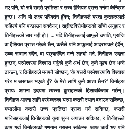
भए पनि, यो सबै राम्रो प्रतिष्ठा र उच्‍च हैसियत प्राप्त गर्नमा केन्द्रित
हुन्छ। अनि यो लक्ष्य परिवर्तन हुँदैन; तिनीहरूले यस्ता कुराहरूलाई
कहिल्यै पनि पन्छाउन सक्दैनन्। ख्रीष्टविरोधीहरूको साँचो अनुहार र
तिनीहरूको सार यही हो। … यदि तिनीहरूलाई आफूले ख्याति, प्राप्ति
वा हैसियत प्राप्त गरेको छैन, कसैले पनि आफूलाई आदरभावले हेर्दैन,
उच्च सम्मान गर्दैन, वा पछ्याउँदैन भन्‍ने लाग्यो भने, तिनीहरू उदास
हुन्छन्, परमेश्‍वरमा विश्‍वास गर्नुको कुनै अर्थ छैन, कुनै मूल्य छैन भन्‍ने
ठान्छन्, र तिनीहरूले मनमनै सोच्छन्, ‘के यसरी परमेश्‍वरमाथि विश्‍वास
गरेर म असफल भएको हुँ? के मेरो लागि कुनै आशा छैन?’ तिनीहरू
प्रायः आफ्ना हृदयमा त्यस्ता कुराहरूको हिसाबकिताब गर्छन्।
तिनीहरू आफ्ना लागि परमेश्‍वरका घरमा कसरी स्थान बनाउन सकिन्छ,
मण्डलीमा कसरी उच्‍च प्रतिष्ठा प्राप्त गर्न सकिन्छ, कसरी
मानिसहरूलाई तिनीहरूको कुरा सुन्न लगाउन सकिन्छ, र तिनीहरूले
काम गर्दा तिनीहरूको गुणगान गराउन सकिन्छ, आफू जहाँ भए पनि