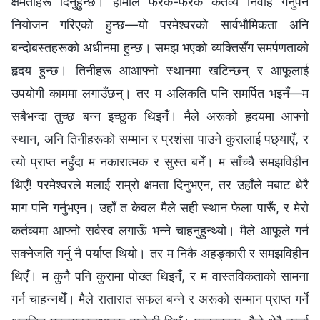
क्षमताहरू दिनुहुन्छ। हामीले फरक-फरक कर्तव्य निर्वाह गर्नुपर्ने
नियोजन गरिएको हुन्छ—यो परमेश्‍वरको सार्वभौमिकता अनि
बन्दोबस्तहरूको अधीनमा हुन्छ। समझ भएको व्यक्तिसँग समर्पणताको
हृदय हुन्छ। तिनीहरू आआफ्नो स्थानमा खटिन्छन् र आफूलाई
उपयोगी काममा लगाउँछन्। तर म अलिकति पनि समर्पित भइनँ—म
सबैभन्दा तुच्छ बन्न इच्छुक थिइनँ। मैले अरूको हृदयमा आफ्नो
स्थान, अनि तिनीहरूको सम्मान र प्रशंसा पाउने कुरालाई पछ्याएँ, र
त्यो प्राप्त नहुँदा म नकारात्मक र सुस्त बनेँ। म साँच्चै समझविहीन
थिएँ! परमेश्‍वरले मलाई राम्रो क्षमता दिनुभएन, तर उहाँले मबाट धेरै
माग पनि गर्नुभएन। उहाँ त केवल मैले सही स्थान फेला पारूँ, र मेरो
कर्तव्यमा आफ्नो सर्वस्व लगाऊँ भन्ने चाहनुहुन्थ्यो। मैले आफूले गर्न
सक्नेजति गर्नु नै पर्याप्त थियो। तर म निकै अहङ्कारी र समझविहीन
थिएँ। म कुनै पनि कुरामा पोख्त थिइनँ, र म वास्तविकताको सामना
गर्न चाहन्नथेँ। मैले रातारात सफल बन्ने र अरूको सम्मान प्राप्त गर्ने