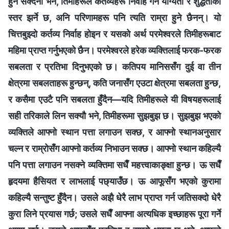
हुन सक्दैनौ भने, तिमीहरूले कर्तव्यहरू निर्वाह गर्ने योग्यता र शुद्धताको
स्तर झर्ने छ, अनि परिणामहरू पनि त्यति राम्रा हुने छैनन्। यो
चित्तबुझ्दो कर्तव्य निर्वाह होइन र यसको अर्थ परमेश्‍वरले तिमीहरूबाट
महिमा प्राप्त गर्नुभएको छैन। परमेश्‍वरले हरेक व्यक्तिलाई फरक-फरक
सबलता र प्रतिभा दिनुभएको छ। कतिपय मानिससँग दुई वा तीन
क्षेत्रमा सबलताहरू हुन्छन्, कति जनासँग एउटा क्षेत्रमा सबलता हुन्छ,
र कसैमा एउटै पनि सबलता हुँदैन—यदि तिमीहरूले यी विषयहरूलाई
सही तरिकाले लिन सक्यौ भने, तिमीहरूमा सुझबुझ छ। सुझबुझ भएको
व्यक्तिले आफ्नो स्थान पत्ता लगाउन सक्छ, र आफ्नो स्थानअनुसार
चल्न र राम्रोसँग आफ्नो कर्तव्य निभाउन सक्छ। आफ्‍नो स्थान कहिल्यै
पनि पत्ता लगाउन नसक्‍ने व्यक्तिमा सधैँ महत्त्वाकाङ्क्षा हुन्छ। ऊ सधैँ
हृदयमा हैसियत र लाभलाई पछ्याउँछ। ऊ आफूसँग भएको कुरामा
कहिल्यै सन्तुष्ट हुँदैन। उसले अझै धेरै लाभ प्राप्त गर्न जतिसक्दो धेरै
कुरा लिने प्रयास गर्छ; उसले सधैँ आफ्‍ना अत्यधिक इच्छाहरू पूरा गर्ने