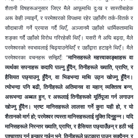
शैतानी विषहरूअनुसार जिएर मैले आफूमाथि दुःख र सास्तीबाहेक
अरू केही ल्याइनँ, र परमेश्‍वरको विपक्षमा रहेर उहाँसँग तर्क-वितर्क र
सौदाबाजी गर्ने प्रयास गर्दै थिएँ, अञ्जानमै उहाँको धार्मिकतामाथि
शङ्का गर्दै उहाँको विरोध गरिरहेकी थिएँ। यसरी नै अघि बढ्दा, मैले
परमेश्‍वरको स्वभावलाई चिढ्याउनेथिएँ र उहाँद्वारा हटाइने थिएँ। मैले
परमेश्‍वरका वचनहरू सम्झिएँ: “
मानिसहरूले महत्त्वाकाङ्क्षाहरू वा
व्यर्थका सपनाहरू कदापि पाल्नु हुँदैन, तिनीहरूले ख्याति, प्राप्ति, र
हैसियत पछ्याउनु हुँदैन, वा भिडभन्दा माथि उठ्न खोज्नु हुँदैन।
त्योभन्दा पनि बढी, तिनीहरूले अतिमानव वा महान् व्यक्तित्व बन्न,
अरूभन्दा अब्बल हुन, र अरूलाई तिनीहरूको मूर्तिपूजा गर्न लगाउन
खोज्नु हुँदैन। भ्रष्ट मानिसहरूले लालसा गर्ने कुरा यही हो, र यो
शैतानको मार्ग हो; परमेश्‍वर त्यस्ता मानिसहरूलाई मुक्ति दिनुहुन्न। यदि
मानिसहरूले निरन्तर ख्याति, प्राप्ति, र हैसियत पछ्याउँछन् र हठी भई
पश्चात्ताप गर्न इन्कार गर्छन् भने, तिनीहरूले छुटकारा पाउन सक्दैनन्, र