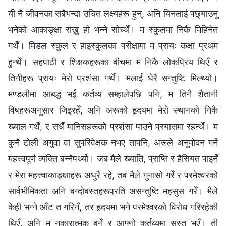
यी नै जीवनका सबैभन्दा उचित लक्ष्यहरू हुन्, अनि यिनलाई पछ्याउनु
भनेको आकाङ्क्षा राख्नु हो भन्ने सोच्थेँ। म स्कुलमा निकै मिहिनेत
गर्थेँ। मिडल स्कुल र हाइस्कुलका परीक्षामा म प्रायः कक्षा प्रथम
हुन्थेँ। सहपाठी र शिक्षकहरूका बीचमा म निकै लोकप्रिय थिएँ र
तिनीहरू प्रायः मेरो प्रशंसा गर्थे। मलाई धेरै सन्तुष्टि मिल्थ्यो।
मण्डलीमा आबद्ध भई कर्तव्य सम्हालेपछि पनि, म तिनै शैतानी
विषहरूअनुसार जिइरहेँ, अनि अरूको हृदयमा मेरो स्थानको निकै
ख्याल गर्थेँ, र सधैँ मानिसहरूको प्रशंसा पाउने प्रयासमा रहन्थेँ। म
कुनै टोली अगुवा वा सुपरिवेक्षक नभए तापनि, अरूले अनुमोदन गर्ने
महत्त्वपूर्ण व्यक्ति बन्नैपर्थ्यो। जब मैले ख्याति, प्राप्ति र हैसियत पाइनँ
र मेरा महत्त्वाकाङ्क्षाहरू अधुरै रहे, तब मैले गुनासो गरेँ र परमेश्‍वरको
सार्वभौमिकता अनि बन्दोबस्तहरूप्रति असन्तुष्टि महसुस गरेँ। मैले
केही भन्ने आँट त गरिनँ, तर हृदयमा भने परमेश्‍वरको विरोध गरिरहेकी
थिएँ, अनि म नकारात्मक बनेँ र आफ्नो कर्तव्यमा सुस्त भएँ। ती