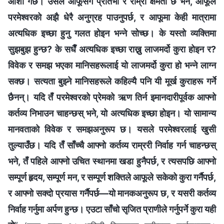
आशा गर्छ। उसले आफूसँग प्रतिभा र राम्रो क्षमता छ भने, आफूले
परमेश्‍वरको अझै धेरै अनुग्रह पाउनुपर्छ, र आफूमा केही मात्रामा
अत्यधिक इच्‍छा हुनु गलत होइन भन्‍ने सोच्छ। के यस्तो व्यक्तिमा
सुझबुझ हुन्छ? के सधैँ अत्यधिक इच्‍छा राख्नु लाजमर्दो कुरा होइन र?
विवेक र समझ भएका मानिसहरूलाई यो लाजमर्दो कुरा हो भन्‍ने लाग्न
सक्छ। सत्यता बुझ्‍ने मानिसहरूले कहिल्यै पनि यी मूर्ख कुराहरू गर्ने
छैनन्। यदि तँ परमेश्‍वरको प्रेमको ऋण तिर्न इमानदारीपूर्वक आफ्‍नो
कर्तव्य निभाउन चाहन्छस् भने, यो अत्यधिक इच्‍छा होइन। यो सामान्य
मानवताको विवेक र समझअनुरूप छ। यसले परमेश्‍वरलाई खुसी
तुल्याउँछ। यदि तँ साँच्चै आफ्नो कर्तव्य राम्ररी निर्वाह गर्न चाहन्छस्
भने, तँ पहिले आफ्नो उचित स्थानमा खडा हुनैपर्छ, र त्यसपछि आफ्नो
सम्पूर्ण हृदय, सम्पूर्ण मन, र सम्पूर्ण शक्तिले आफूले सकेको कुरा गर्नैपर्छ,
र आफ्नो सक्दो प्रयास गर्नैपर्छ—यो मानकअनुरूप छ, र यसरी कर्तव्य
निर्वाह गर्नुमा अर्पण हुन्छ। एउटा साँचो सृजित प्राणीले गर्नुपर्ने कुरा यही