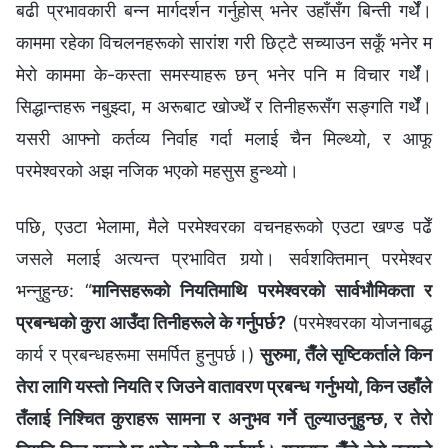
बढी प्रभावकारी बन्न मार्गदर्शन गर्नुहोस् भनेर उहाँसँग बिन्ती गर्थेँ।
काममा रहेका विचलनहरूको सारांश गरी छिट्टै सच्याउन सकूँ भनेर म
मेरो काममा के-कस्ता समस्याहरू छन् भनेर पनि म विचार गर्थेँ।
सिद्धान्तहरू नबुझ्दा, म अरूबाट खोज्थेँ र तिनीहरूसँग सङ्गति गर्थेँ।
यसरी आफ्नो कर्तव्य निर्वाह गर्दा मलाई चैन मिल्थ्यो, र आफू
परमेश्‍वरको अझ नजिक भएको महसुस हुन्थ्यो।
पछि, एउटा भेलामा, मैले परमेश्‍वरका वचनहरूको एउटा खण्ड पढेँ
जसले मलाई अत्यन्त प्रभावित गर्‍यो। सर्वशक्तिमान्‌ परमेश्‍वर
भन्‍नुहुन्छ: “
मानिसहरूको नियतिमाथि परमेश्‍वरको सार्वभौमिकता र
प्रबन्धको कुरा आउँदा तिनीहरूले के गर्नुपर्छ?
(परमेश्‍वरका योजनाबद्ध
कार्य र प्रबन्धहरूमा समर्पित हुनुपर्छ।)
सुरुमा, तैँले सृष्टिकर्ताले किन
तेरा लागि यस्तो नियति र जिउने वातावरण प्रबन्ध गर्नुभयो, किन उहाँले
तँलाई निश्‍चित कुराहरू सामना र अनुभव गर्ने तुल्याउनुहुन्छ, र तेरो