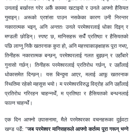
उनलाई बर्खास्त गरेर अर्कै काममा खटाइयो र उनले आफ्नो हैसियत
गुमाइन्। अरूको प्रशंसा पाउन नसकेका कारण उनी निरन्तर
नकारात्मक भइन्, अनि अन्ततः उनले परमेश्‍वरलाई धोका दिइन् र
मण्डली छोडिन्। स्पष्ट छ, मानिसहरू सधैँ प्रतिष्ठा र हैसियतको
पछि लाग्नु निकै खतरनाक कुरा हो, अनि महत्त्वाकाङ्क्षाहरू पूरा नभए,
तिनीहरू नकारात्मक बन्छन्, परमेश्‍वरलाई गलत बुझ्छन् र उहाँबारे
गुनासो गर्छन्। तिनीहरू परमेश्‍वरलाई प्रतिरोध गर्छन्, र उहाँलाई
धोकासमेत दिन्छन्। यस बिन्दुमा आएर, मलाई आफू खतरनाक
स्थितिमा रहेको महसुस भयो। म परमेश्‍वरविरुद्ध विद्रोह अनि उहाँलाई
प्रतिरोध गरिरहन चाहन्नथेँ, म प्रतिष्ठा र हैसियतको बन्धनलाई
फाल्न चाहन्थेँ।
एक दिन आफ्नो उपासनामा, मैले परमेश्‍वरका वचनहरूका दुईवटा
खण्ड पढेँ: “
जब परमेश्‍वर मानिसहरूले आफ्नो कर्तव्य पूरा गरून् भन्‍ने