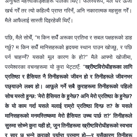
अनुचित महत्त्वाकाङ्क्षाहरू पालेकी थिएँ। फलस्वरूप, मैले धेरै ऊर्जा
खर्च गरेँ तर त्यो कहिल्यै प्राप्त गरिनँ, अनि नकारात्मक महसुस गरेँ।
मैले आफैलाई सास्ती दिइरहेकी थिएँ।
पछि, मैले सोचेँ, “म किन सधैँ अरूका प्रतिभा र सबल पक्षहरूको डाह
गर्छु? म किन सधैँ मानिसहरूको हृदयमा स्थान पाउन खोज्छु, र पछि
पर्न चाहन्नँ? यसको मूल कारण के हो?” मैले आफ्नो खोजीमा,
परमेश्‍वरका वचनहरूमा यो कुरा भेट्टाएँ: “
ख्रीष्टविरोधीहरूका लागि
प्रतिष्ठा र हैसियत नै तिनीहरूको जीवन हो र तिनीहरूले जीवनभर
पछ्याउने लक्ष्य हो। आफूले गर्ने सबै कुराहरूमा तिनीहरूको पहिलो
सोच यस्तो हुन्छ: ‘मेरो हैसियत के हुनेछ? अनि मेरो प्रतिष्ठा के हुनेछ?
के यो काम गर्दा यसले मलाई राम्रो प्रतिष्ठा दिन्छ त? के यसले
मानिसहरूको मनमस्तिष्कमा मेरो हैसियत उच्च पार्छ त?’ तिनीहरूले
सुरुमा सोच्ने कुरा यही हो, जुन तिनीहरूमा ख्रीष्टविरोधीहरूको स्वभाव
र सार छ भन्‍ने कुराको पर्याप्त प्रमाण हो—र यसैकारण तिनीहरू