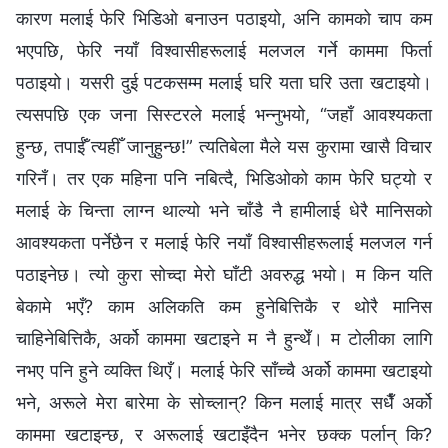
कारण मलाई फेरि भिडिओ बनाउन पठाइयो, अनि कामको चाप कम
भएपछि, फेरि नयाँ विश्वासीहरूलाई मलजल गर्ने काममा फिर्ता
पठाइयो। यसरी दुई पटकसम्म मलाई घरि यता घरि उता खटाइयो।
त्यसपछि एक जना सिस्टरले मलाई भन्नुभयो, “जहाँ आवश्यकता
हुन्छ, तपाईँं त्यहीँ जानुहुन्छ!” त्यतिबेला मैले यस कुरामा खासै विचार
गरिनँ। तर एक महिना पनि नबित्दै, भिडिओको काम फेरि घट्यो र
मलाई के चिन्ता लाग्न थाल्यो भने चाँडै नै हामीलाई धेरै मानिसको
आवश्यकता पर्नेछैन र मलाई फेरि नयाँ विश्वासीहरूलाई मलजल गर्न
पठाइनेछ। त्यो कुरा सोच्दा मेरो घाँटी अवरुद्ध भयो। म किन यति
बेकामे भएँ? काम अलिकति कम हुनेबित्तिकै र थोरै मानिस
चाहिनेबित्तिकै, अर्को काममा खटाइने म नै हुन्थेँ। म टोलीका लागि
नभए पनि हुने व्यक्ति थिएँ। मलाई फेरि साँच्चै अर्को काममा खटाइयो
भने, अरूले मेरा बारेमा के सोच्लान्? किन मलाई मात्र सधैँ अर्को
काममा खटाइन्छ, र अरूलाई खटाइँदैन भनेर छक्क पर्लान् कि?