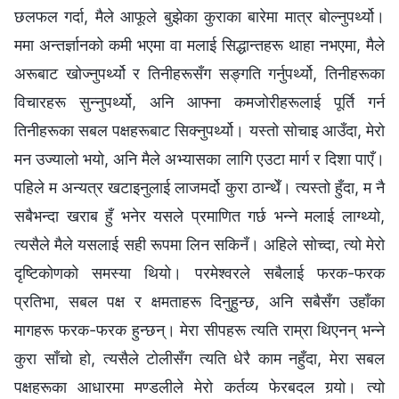
छलफल गर्दा, मैले आफूले बुझेका कुराका बारेमा मात्र बोल्नुपर्थ्यो।
ममा अन्तर्ज्ञानको कमी भएमा वा मलाई सिद्धान्तहरू थाहा नभएमा, मैले
अरूबाट खोज्नुपर्थ्यो र तिनीहरूसँग सङ्गति गर्नुपर्थ्यो, तिनीहरूका
विचारहरू सुन्नुपर्थ्यो, अनि आफ्ना कमजोरीहरूलाई पूर्ति गर्न
तिनीहरूका सबल पक्षहरूबाट सिक्नुपर्थ्यो। यस्तो सोचाइ आउँदा, मेरो
मन उज्यालो भयो, अनि मैले अभ्यासका लागि एउटा मार्ग र दिशा पाएँ।
पहिले म अन्यत्र खटाइनुलाई लाजमर्दो कुरा ठान्थेँ। त्यस्तो हुँदा, म नै
सबैभन्दा खराब हुँ भनेर यसले प्रमाणित गर्छ भन्ने मलाई लाग्थ्यो,
त्यसैले मैले यसलाई सही रूपमा लिन सकिनँ। अहिले सोच्दा, त्यो मेरो
दृष्टिकोणको समस्या थियो। परमेश्‍वरले सबैलाई फरक-फरक
प्रतिभा, सबल पक्ष र क्षमताहरू दिनुहुन्छ, अनि सबैसँग उहाँका
मागहरू फरक-फरक हुन्छन्। मेरा सीपहरू त्यति राम्रा थिएनन् भन्ने
कुरा साँचो हो, त्यसैले टोलीसँग त्यति धेरै काम नहुँदा, मेरा सबल
पक्षहरूका आधारमा मण्डलीले मेरो कर्तव्य फेरबदल गर्‍यो। त्यो