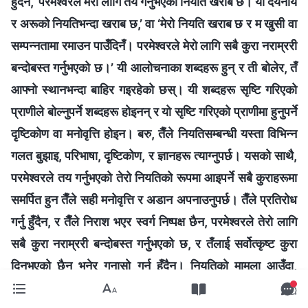
हुँदैन, ‘परमेश्‍वरले मेरो लागि तय गर्नुभएको नियति खराब छ। यो दयनीय
र अरूको नियतिभन्दा खराब छ,’ वा ‘मेरो नियति खराब छ र म खुसी वा
सम्‍पन्‍नतामा रमाउन पाउँदिनँ। परमेश्‍वरले मेरो लागि सबै कुरा नराम्ररी
बन्दोबस्त गर्नुभएको छ।’ यी आलोचनाका शब्‍दहरू हुन् र ती बोलेर, तँ
आफ्‍नो स्थानभन्दा बाहिर गइरहेको छस्। यी शब्‍दहरू सृष्टि गरिएको
प्राणीले बोल्‍नुपर्ने शब्‍दहरू होइनन् र यो सृष्टि गरिएको प्राणीमा हुनुपर्ने
दृष्टिकोण वा मनोवृत्ति होइन। बरु, तैँले नियतिसम्‍बन्धी यस्ता विभिन्‍न
गलत बुझाइ, परिभाषा, दृष्टिकोण, र ज्ञानहरू त्याग्‍नुपर्छ। यसको साथै,
परमेश्‍वरले तय गर्नुभएको तेरो नियतिको रूपमा आइपर्ने सबै कुराहरूमा
समर्पित हुन तैँले सही मनोवृत्ति र अडान अपनाउनुपर्छ। तैँले प्रतिरोध
गर्नु हुँदैन, र तैँले निराश भएर स्वर्ग निष्पक्ष छैन, परमेश्‍वरले तेरो लागि
सबै कुरा नराम्ररी बन्दोबस्त गर्नुभएको छ, र तँलाई सर्वोत्कृष्ट कुरा
दिनुभएको छैन भनेर गुनासो गर्नु हुँदैन। नियतिको मामला आउँदा,
सृजित प्राणीहरूसँग छनोट गर्ने कुनै अधिकार हुँदैन। परमेश्‍वरले