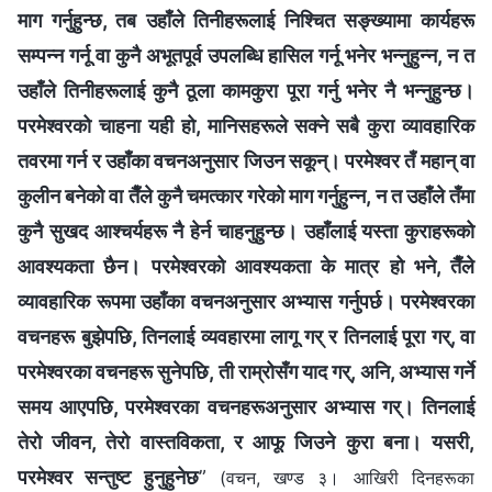
माग गर्नुहुन्छ, तब उहाँले तिनीहरूलाई निश्‍चित सङ्ख्यामा कार्यहरू
सम्‍पन्‍न गर्नू वा कुनै अभूतपूर्व उपलब्धि हासिल गर्नू भनेर भन्‍नुहुन्‍न, न त
उहाँले तिनीहरूलाई कुनै ठूला कामकुरा पूरा गर्नु भनेर नै भन्‍नुहुन्छ।
परमेश्‍वरको चाहना यही हो, मानिसहरूले सक्ने सबै कुरा व्यावहारिक
तवरमा गर्न र उहाँका वचनअनुसार जिउन सकून्। परमेश्‍वर तँ महान् वा
कुलीन बनेको वा तैँले कुनै चमत्कार गरेको माग गर्नुहुन्‍न, न त उहाँले तँमा
कुनै सुखद आश्‍चर्यहरू नै हेर्न चाहनुहुन्छ। उहाँलाई यस्ता कुराहरूको
आवश्यकता छैन। परमेश्‍वरको आवश्यकता के मात्र हो भने, तैँले
व्यावहारिक रूपमा उहाँका वचनअनुसार अभ्यास गर्नुपर्छ। परमेश्‍वरका
वचनहरू बुझेपछि, तिनलाई व्यवहारमा लागू गर् र तिनलाई पूरा गर्, वा
परमेश्‍वरका वचनहरू सुनेपछि, ती राम्रोसँग याद गर्, अनि, अभ्यास गर्ने
समय आएपछि, परमेश्‍वरका वचनहरूअनुसार अभ्यास गर्। तिनलाई
तेरो जीवन, तेरो वास्तविकता, र आफू जिउने कुरा बना। यसरी,
परमेश्‍वर सन्तुष्ट हुनुहुनेछ
”
(वचन, खण्ड ३। आखिरी दिनहरूका