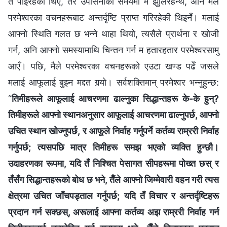
त पाइरहेकी थिएँ, तर उपासनाका समयमा म झुलिरहन्थेँ, अनि मैले
परमेश्‍वरका वचनहरूबाट अन्तर्दृष्टि प्राप्त गरिरहेकी थिइनँ। मलाई
आफ्नो स्थिति गलत छ भन्ने थाहा थियो, त्यसैले प्रार्थना र खोजी
गर्न, अनि आफ्नो समस्यामाथि चिन्तन गर्न म हतारहतार परमेश्‍वरसामु
आएँ। पछि, मैले परमेश्‍वरका वचनहरूको एउटा खण्ड पढेँ जसले
मलाई आफूलाई बुझ्न मद्दत गर्‍यो। सर्वशक्तिमान्‌ परमेश्‍वर भन्‍नुहुन्छ:
“
तिमीहरूले आफूलाई आचरणमा ढाल्नुका सिद्धान्तहरू के-के हुन्?
तिमीहरूले आफ्नो स्थानअनुसार आफूलाई आचरणमा ढाल्नुपर्छ, आफ्नो
उचित स्थान खोज्‍नुपर्छ, र आफूले निर्वाह गर्नुपर्ने कर्तव्य राम्ररी निर्वाह
गर्नुपर्छ; त्यसपछि मात्र तिमीहरू समझ भएको व्यक्ति हुन्छौ।
उदाहरणका रूपमा, यदि तँ निश्‍चित पेसागत सीपहरूमा पोख्त छस् र
तँसँग सिद्धान्तहरूको बोध छ भने, तैँले आफ्नो जिम्मेवारी वहन गरी त्यस
क्षेत्रमा उचित जाँचपड्ताल गर्नुपर्छ; यदि तँ विचार र अन्तर्दृष्टिहरू
प्रदान गर्न सक्छस्, अरूलाई आफ्ना कर्तव्य अझ राम्ररी निर्वाह गर्न