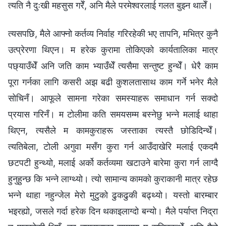
त्यति नै दुःखी महसुस गरेँ, अनि मैले परमेश्‍वरलाई गलत बुझ्न थालेँ।
त्यसपछि, मैले आफ्नो कर्तव्य निर्वाह गरिरहेकी भए तापनि, मभित्र कुनै
उत्प्रेरणा थिएन। म हरेक कुरामा तोकिएको कार्यतालिका मात्र
पछ्याउँथेँ अनि जति काम भ्याउँथेँ त्यसैमा सन्तुष्ट हुन्थेँ। धेरै काम
पूरा गर्नका लागि कसरी अझ बढी कुशलतासाथ काम गर्ने भनेर मैले
सोचिनँ। आफूले सामना गरेका समस्याहरू समाधान गर्न सक्दो
प्रयास गरिनँ। म टोलीमा कति समयसम्म बस्नेछु भन्ने मलाई थाहा
थिएन, त्यसैले म कामकुराहरू जस्ताका त्यस्तै छोडिदिन्थेँ।
त्यतिबेला, टोली अगुवा मसँग कुरा गर्न आउँदाखेरि मलाई एकदमै
छटपटी हुन्थ्यो, मलाई अर्को कर्तव्यमा खटाउने बारेमा कुरा गर्न लाग्दै
हुनुहुन्छ कि भन्ने लाग्थ्यो। त्यो सामान्य कामको कुराकानी मात्र रहेछ
भन्ने थाहा नहुन्जेल मेरो मुटुको ढुकढुकी बढ्थ्यो। यस्तो बारम्बार
भइरह्यो, जसले गर्दा हरेक दिन थकाइलाग्दो बन्यो। मैले पर्याप्त निद्रा