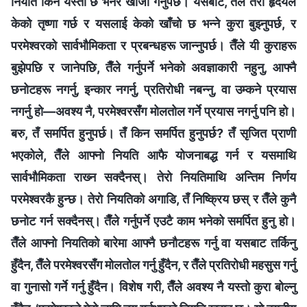
नियति किन यस्तो छ भनेर खोजी गर्नुपर्छ। यसबाट, तैँले तेरो हृदयले
केको तृष्णा गर्छ र यसलाई केको खाँचो छ भन्‍ने कुरा बुझ्‍नुपर्छ, र
परमेश्‍वरको सार्वभौमिकता र प्रबन्धहरू जान्नुपर्छ। तैँले यी कुराहरू
बुझेपछि र जानेपछि, तैँले गर्नुपर्ने भनेको अवज्ञाकारी नहुनु, आफ्नै
छनोटहरू नगर्नु, इन्कार नगर्नु, प्रतिरोधी नबन्नु, वा उम्कने प्रयास
नगर्नु हो—अवश्य नै, परमेश्‍वरसँग मोलतोल गर्ने प्रयास नगर्नु पनि हो।
बरु, तँ समर्पित हुनुपर्छ। तँ किन समर्पित हुनुपर्छ? तँ सृजित प्राणी
भएकोले, तैँले आफ्‍नो नियति आफै योजनाबद्ध गर्न र यसमाथि
सार्वभौमिकता राख्‍न सक्दैनस्। तेरो नियतिमाथि अन्तिम निर्णय
परमेश्‍वरकै हुन्छ। तेरो नियतिको अगाडि, तँ निष्क्रिय छस् र तैँले कुनै
छनोट गर्न सक्दैनस्। तैँले गर्नुपर्ने एउटै काम भनेको समर्पित हुनु हो।
तैँले आफ्‍नो नियतिको बारेमा आफ्‍नै छनौटहरू गर्नु वा यसबाट तर्किनु
हुँदैन, तैँले परमेश्‍वरसँग मोलतोल गर्नु हुँदैन, र तैँले प्रतिरोधी महसुस गर्नु
वा गुनासो गर्ने गर्नु हुँदैन। विशेष गरी, तैँले अवश्य नै यस्तो कुरा बोल्‍नु