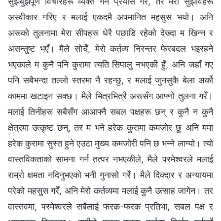
सुझबुझपूर्ण विचारहरू व्यक्त गर्ने प्रयास गरेँ, तर मेरा सुझावहरू
अस्वीकार गरिए र मलाई एकदमै अपमानित महसुस भयो। अनि
अरूको तुलनामा मेरा सीपहरू धेरै पछाडि रहेको देख्दा म खिन्न र
असन्तुष्ट भएँ। मैले सोचेँ, मेरो कर्तव्य निरन्तर फेरबदल भइरहने
भएकाले म कुनै पनि कुरामा त्यति सिपालु नभएकी हुँ, अनि जहाँ गए
पनि सबैभन्दा तल्लो स्तरमा नै रहन्छु, र मलाई जुनसुकै बेला अर्को
काममा खटाइन सक्छ। मैले भित्रभित्रै अरूसँग आफ्नो तुलना गरेँ।
मलाई तिनीहरू सबैसँग आआफ्नै सबल पक्षहरू छन् र कुनै न कुनै
क्षेत्रमा उत्कृष्ट छन्, तर म भने हरेक कुरामा कमजोर छु अनि ममा
हरेक कुरामा सुस्त हुने एउटा मुख्य कमजोरी पनि छ भन्ने लाग्यो। त्यो
वास्तविकताको सामना गर्न तत्पर नभएकीले, मैले परमेश्‍वरले मलाई
राम्रो क्षमता नदिनुभएको भनी गुनासो गरेँ। मैले दिक्दार र अन्यायमा
परेको महसुस गरेँ, अनि मेरो कर्तव्यमा मलाई कुनै उत्साह जागेन। तर
वास्तवमा, परमेश्‍वरले सबैलाई फरक-फरक प्रतिभा, सबल पक्ष र