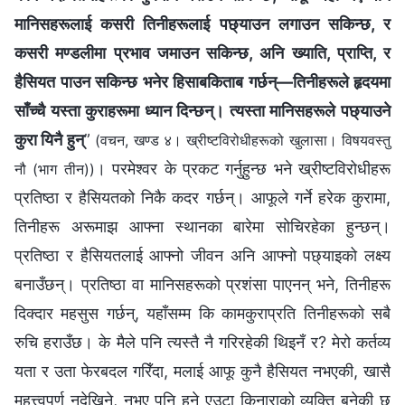
मानिसहरूलाई कसरी तिनीहरूलाई पछ्याउन लगाउन सकिन्छ, र
कसरी मण्डलीमा प्रभाव जमाउन सकिन्छ, अनि ख्याति, प्राप्ति, र
हैसियत पाउन सकिन्छ भनेर हिसाबकिताब गर्छन्—तिनीहरूले हृदयमा
साँच्चै यस्ता कुराहरूमा ध्यान दिन्छन्। त्यस्ता मानिसहरूले पछ्याउने
कुरा यिनै हुन्
”
(वचन, खण्ड ४। ख्रीष्टविरोधीहरूको खुलासा। विषयवस्तु
। परमेश्‍वर के प्रकट गर्नुहुन्छ भने ख्रीष्टविरोधीहरू
नौ (भाग तीन))
प्रतिष्ठा र हैसियतको निकै कदर गर्छन्। आफूले गर्ने हरेक कुरामा,
तिनीहरू अरूमाझ आफ्ना स्थानका बारेमा सोचिरहेका हुन्छन्।
प्रतिष्ठा र हैसियतलाई आफ्नो जीवन अनि आफ्नो पछ्याइको लक्ष्य
बनाउँछन्। प्रतिष्ठा वा मानिसहरूको प्रशंसा पाएनन् भने, तिनीहरू
दिक्दार महसुस गर्छन्, यहाँसम्म कि कामकुराप्रति तिनीहरूको सबै
रुचि हराउँछ। के मैले पनि त्यस्तै नै गरिरहेकी थिइनँ र? मेरो कर्तव्य
यता र उता फेरबदल गरिँदा, मलाई आफू कुनै हैसियत नभएकी, खासै
महत्त्वपूर्ण नदेखिने, नभए पनि हुने एउटा किनाराको व्यक्ति बनेकी छु