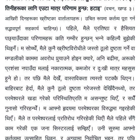
तिनीहरूका लागि एउटा मात्र परिणाम हुन्छ: हटाइ
”
(वचन, खण्ड ३।
आखिरी दिनहरूका ख्रीष्टका वार्तालापहरू। उचित रूपमा कर्तव्य पूरा गर्न
। पहिले, मैले प्रतिष्ठा र हैसियत
सद्भावपूर्ण सहकार्य चाहिन्छ)
पछ्याउँदाका परिणामहरू कति गम्भीर हुन्छन् भन्ने कहिल्यै बुझेकी
थिइनँ। म सोच्थेँ, मैले कुनै ख्रीष्टविरोधीले जस्तो ठूलो दुष्टता गर्ने वा
मण्डलीको काममा अवरोध पुर्‍याउने होइन क्यारे, अनि बढीमा, अरूको
प्रशंसा नपाउँदा मलाई नकारात्मक, कमजोर र दुःखी मात्र महसुस
हुने हो। तर पछि मैले देखेँ, वास्तविकता त्यस्तो पटक्कै थिएन।
बाहिरबाट हेर्दा, मैले कुनै ठूलो दुष्टता गरेजस्तो देखिँदैनथ्यो, तर
परमेश्‍वरले खडा गरेको परिस्थितिप्रति म असन्तुष्ट थिएँ, र सधैँ
गुनासो गरिरहन्थेँ। म आफ्नो हृदयमा परमेश्‍वरका विरुद्धमा गइरहेकी
थिएँ। मैले त परमेश्‍वरलाई प्रतिरोध गरिरहेकी थिएँ! मैले पहिले सँगै
काम गरेकी एक जना सिस्टरलाई सम्झिएँ। उनी सुरुमा आफ्नो
कर्तव्यमा उत्साहित थिइन्, र अगुवामा निर्वाचित भइन्, तर पछि