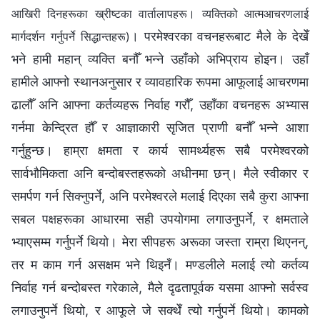
आखिरी दिनहरूका ख्रीष्टका वार्तालापहरू। व्यक्तिको आत्मआचरणलाई
। परमेश्‍वरका वचनहरूबाट मैले के देखेँ
मार्गदर्शन गर्नुपर्ने सिद्धान्तहरू)
भने हामी महान् व्यक्ति बनौँ भन्ने उहाँको अभिप्राय होइन। उहाँ
हामीले आफ्नो स्थानअनुसार र व्यावहारिक रूपमा आफूलाई आचरणमा
ढालौँ अनि आफ्ना कर्तव्यहरू निर्वाह गरौँ, उहाँका वचनहरू अभ्यास
गर्नमा केन्द्रित हौँ र आज्ञाकारी सृजित प्राणी बनौँ भन्ने आशा
गर्नुहुन्छ। हाम्रा क्षमता र कार्य सामर्थ्यहरू सबै परमेश्‍वरको
सार्वभौमिकता अनि बन्दोबस्तहरूको अधीनमा छन्। मैले स्वीकार र
समर्पण गर्न सिक्नुपर्ने, अनि परमेश्‍वरले मलाई दिएका सबै कुरा आफ्ना
सबल पक्षहरूका आधारमा सही उपयोगमा लगाउनुपर्ने, र क्षमताले
भ्याएसम्म गर्नुपर्ने थियो। मेरा सीपहरू अरूका जस्ता राम्रा थिएनन्,
तर म काम गर्न असक्षम भने थिइनँ। मण्डलीले मलाई त्यो कर्तव्य
निर्वाह गर्न बन्दोबस्त गरेकाले, मैले दृढतापूर्वक यसमा आफ्नो सर्वस्व
लगाउनुपर्ने थियो, र आफूले जे सक्थेँ त्यो गर्नुपर्ने थियो। कामको