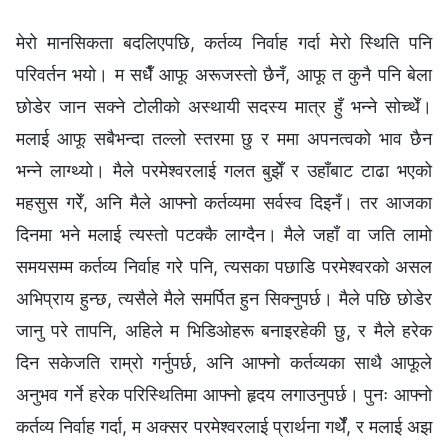
मेरो मानसिकता बदलिएपछि, कर्तव्य निर्वाह गर्दा मेरो स्थिति पनि
परिवर्तन भयो। म सधैँ आफू अरूजस्तो छैनँ, आफू त कुनै पनि बेला
छोडेर जान सक्ने टोलीको अस्थायी सदस्य मात्र हुँ भन्ने सोच्थेँ।
मलाई आफू सबैभन्दा तल्लो स्तरमा छु र ममा अपनत्वको भाव छैन
भन्ने लाग्थ्यो। मैले परमेश्‍वरलाई गलत बुझेँ र उहाँबाट टाढा भएको
महसुस गरेँ, अनि मैले आफ्नो कर्तव्यमा सर्वस्व दिइनँ। तर आजका
दिनमा भने मलाई त्यस्तो पटक्कै लाग्दैन। मैले जहाँ वा जति लामो
समयसम्म कर्तव्य निर्वाह गरे पनि, त्यसका पछाडि परमेश्‍वरको असल
अभिप्राय हुन्छ, त्यसैले मैले समर्पित हुन सिक्नुपर्छ। मैले पछि छोडेर
जानु परे तापनि, अहिले म भिडिओहरू बनाइरहेकी छु, र मैले हरेक
दिन सकेजति राम्रो गर्नुपर्छ, अनि आफ्नो कर्तव्यका साथै आफूले
अनुभव गर्ने हरेक परिस्थितिमा आफ्नो हृदय लगाउनुपर्छ। पुनः आफ्नो
कर्तव्य निर्वाह गर्दा, म अक्सर परमेश्‍वरलाई प्रार्थना गर्थेँ, र मलाई अझ