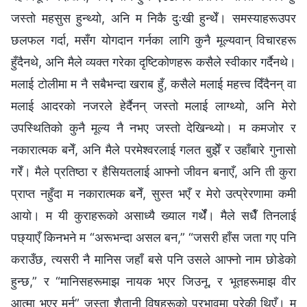
जस्तो महसुस हुन्थ्यो, अनि म निकै दुःखी हुन्थेँ। समस्याहरूउपर
छलफल गर्दा, मसँग योगदान गर्नका लागि कुनै मूल्यवान् विचारहरू
हुँदैनथे, अनि मैले व्यक्त गरेका दृष्टिकोणहरू कसैले स्वीकार गर्दैनथे।
मलाई टोलीमा म नै सबैभन्दा खराब हुँ, कसैले मलाई महत्त्व दिँदैनन् वा
मलाई आदरको नजरले हेर्दैनन् जस्तो मलाई लाग्थ्यो, अनि मेरो
उपस्थितिको कुनै मूल्य नै नभए जस्तो देखिन्थ्यो। म कमजोर र
नकारात्मक बनेँ, अनि मैले परमेश्‍वरलाई गलत बुझेँ र उहाँबारे गुनासो
गरेँ। मैले प्रतिष्ठा र हैसियतलाई आफ्नो जीवन बनाएँ, अनि ती कुरा
प्राप्त नहुँदा म नकारात्मक बनेँ, सुस्त भएँ र मेरो उत्प्रेरणामा कमी
आयो। म यी कुराहरूको असाध्यै ख्याल गर्थेँ। मैले सधैँ तिनलाई
पछ्याएँ किनभने म “अरूभन्दा असल बन,” “जसरी हाँस जता गए पनि
कराउँछ, त्यसरी नै मानिस जहाँ बसे पनि उसले आफ्नो नाम छोडेको
हुन्छ,” र “मानिसहरूमाझ नायक भएर जिउनू, र भूतहरूमाझ वीर
आत्मा भएर मर्नू” जस्ता शैतानी विषहरूको प्रभावमा परेकी थिएँ। म