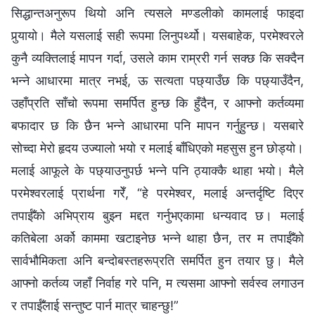
सिद्धान्तअनुरूप थियो अनि त्यसले मण्डलीको कामलाई फाइदा
पुर्‍यायो। मैले यसलाई सही रूपमा लिनुपर्थ्यो। यसबाहेक, परमेश्‍वरले
कुनै व्यक्तिलाई मापन गर्दा, उसले काम राम्ररी गर्न सक्छ कि सक्दैन
भन्ने आधारमा मात्र नभई, ऊ सत्यता पछ्याउँछ कि पछ्याउँदैन,
उहाँप्रति साँचो रूपमा समर्पित हुन्छ कि हुँदैन, र आफ्नो कर्तव्यमा
बफादार छ कि छैन भन्ने आधारमा पनि मापन गर्नुहुन्छ। यसबारे
सोच्दा मेरो हृदय उज्यालो भयो र मलाई बाँधिएको महसुस हुन छोड्यो।
मलाई आफूले के पछ्याउनुपर्छ भन्ने पनि ठ्याक्कै थाहा भयो। मैले
परमेश्‍वरलाई प्रार्थना गरेँ, “हे परमेश्‍वर, मलाई अन्तर्दृष्टि दिएर
तपाईँको अभिप्राय बुझ्न मद्दत गर्नुभएकामा धन्यवाद छ। मलाई
कतिबेला अर्को काममा खटाइनेछ भन्ने थाहा छैन, तर म तपाईँको
सार्वभौमिकता अनि बन्दोबस्तहरूप्रति समर्पित हुन तयार छु। मैले
आफ्नो कर्तव्य जहाँ निर्वाह गरे पनि, म त्यसमा आफ्नो सर्वस्व लगाउन
र तपाईँलाई सन्तुष्ट पार्न मात्र चाहन्छु!”