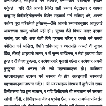
तिनीहरूलाई उत्प्रेरित गर्न सक्छस् भने—तैँले विचारहरू प्रदान
गर्नुपर्छ। यदि तैँले आफ्नो निम्ति सही स्थान भेट्टाउन र आफ्ना
दाजुभाइ-दिदीबहिनीहरूसँग मिलेर सहकार्य गर्न सकिस् भने, आफ्नो
कर्तव्य पूरा गरिरहेको हुनेछस्—तैँले आफ्‍नो स्थानअनुसार आफूलाई
आचरणमा ढाल्नु भनेको यही हो। सुरुमा तैँले विचार मात्र प्रदान
गर्लास्, तर यदि अरू केही दिने प्रयास गरिस् र त्यसो गर्न सक्दो
कोसिस गर्न थालिस्, तैपनि सकिनस्; र त्यसपछि अरूले ती कुराद
दिँदा, तँलाई अप्ठ्यारो लाग्छ, र तँ सुन्न चाहँदैनस्, र तेरो हृदयमा पीडा
हुन्छ र तँ विवश हुन्छस्, र परमेश्‍वरबारे गुनासो गर्छस् र परमेश्‍वर अधर्मी
हुनुहुन्छ भनी भन्छस् भने—त्यो महत्त्वाकाङ्क्षा हो। व्यक्तिमा
महत्त्वाकाङ्क्षा उत्पन्न गर्ने स्वभाव के हो? अहङ्कारी स्वभावले
महत्त्वाकाङ्क्षा उत्पन्न गर्दछ। यी अवस्थाहरू निश्चय नै कुनै पनि समय
तिमीहरूमा पैदा हुन सक्छन्, र यदि तिमीहरूले ती समाधान गर्न सत्यता
खोजी गर्दैनौ, र तिमीहरूमा जीवन प्रवेश छैन, र यस सन्दर्भमा परिवर्तन