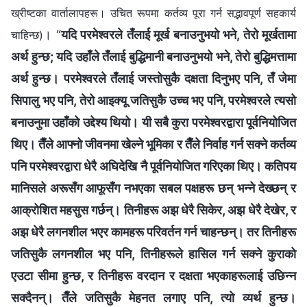
ख्रीष्टका वार्तालापहरू। उचित रूपमा कर्तव्य पूरा गर्न सद्भावपूर्ण सहकार्य
। “
यदि परमेश्‍वरले तँलाई मूर्ख बनाउनुभयो भने, तेरो मूर्खतामा
चाहिन्छ)
अर्थ हुन्छ; यदि उहाँले तँलाई बुद्धिमानी बनाउनुभयो भने, तेरो बुद्धिमत्तामा
अर्थ हुन्छ। परमेश्‍वरले तँलाई जस्तोसुकै दक्षता दिनुभए पनि, तँ जेमा
सिपालु भए पनि, तेरो आइक्यू जतिसुकै उच्च भए पनि, परमेश्‍वरले त्यसो
बनाउनुमा उहाँको उद्देश्य थियो। यी सबै कुरा परमेश्‍वरद्वारा पूर्वनियोजित
थिए। तैँले आफ्नो जीवनमा खेल्ने भूमिका र तैँले निर्वाह गर्न सक्ने कर्तव्य
पनि परमेश्‍वरद्वारा धेरै अघिदेखि नै पूर्वनियोजित गरिएका थिए। कतिपय
मानिसले अरूसँग आफूसँग नभएका सबल पक्षहरू छन् भन्‍ने देख्छन् र
आक्रोशित महसुस गर्छन्। तिनीहरू अझ धेरै सिकेर, अझ धेरै देखेर, र
अझ धेरै लगनशील भएर कामहरू परिवर्तन गर्न चाहन्छन्। तर तिनीहरू
जतिसुकै लगनशील भए पनि, तिनीहरूले हासिल गर्न सक्ने कुराको
एउटा सीमा हुन्छ, र तिनीहरू वरदान र दक्षता भएकाहरूलाई उछिन्‍न
सक्दैनन्। तैँले जतिसुकै मेहनत लगाए पनि, त्यो व्यर्थ हुन्छ।