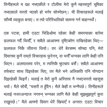
तिनीहरूले म दक्ष नभएकीले र टोलीमा मेरो कुनै महत्त्वपूर्ण भूमिका
नभएकाले यस्तो भएको हो भनेर सोच्नेछन्। यी विचारहरूले मलाई
साँच्चै व्याकुल बनाए। म त्यो परिस्थितिको सामना गर्न चाहन्नथेँ।
एक पटक, हामी एउटा भिडिओमा रहेका केही समस्याका बारेमा
छलफल गर्दै थियौँ, र सबैले आआफ्ना दृष्टिकोण राखिरहेका थिए—
छलफल निकै जीवन्त थियो। तर धेरै बेरसम्म सोच्दा पनि, मेरो
दिमागमा कुनै राम्रो विचारहरू फुरेनन्, वा भनौँ भन्नका लागि केही पनि
थिएन। अलमल्लमा परेर, म त्यत्तिकै चुपचाप बसेँ। सबैले आआफ्ना
तर्फबाट साथ दिइरहेका थिए, तर मैले भने अलिकति पनि योगदान
दिइरहेकी थिइनँ। मलाई त मेरो कुनै अस्तित्व नै नभएजस्तो महसुस
भयो। मैले सोचेँ, “यसरी त हुँदैन। मैले केही त भन्नैपर्छ। तिनीहरूले
मलाई नजरअन्दाज नगरुन् भन्नका लागि मैले केही सुझबुझपूर्ण कुरा
राख्नुपर्छ।” मैले आफ्नो दिमाग धेरै खियाएँ र अन्ततः एउटा विचार