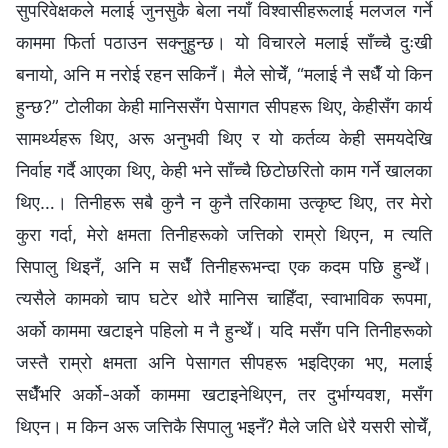
सुपरिवेक्षकले मलाई जुनसुकै बेला नयाँ विश्वासीहरूलाई मलजल गर्ने
काममा फिर्ता पठाउन सक्नुहुन्छ। यो विचारले मलाई साँच्चै दुःखी
बनायो, अनि म नरोई रहन सकिनँ। मैले सोचेँ, “मलाई नै सधैँ यो किन
हुन्छ?” टोलीका केही मानिससँग पेसागत सीपहरू थिए, केहीसँग कार्य
सामर्थ्यहरू थिए, अरू अनुभवी थिए र यो कर्तव्य केही समयदेखि
निर्वाह गर्दै आएका थिए, केही भने साँच्चै छिटोछरितो काम गर्ने खालका
थिए…। तिनीहरू सबै कुनै न कुनै तरिकामा उत्कृष्ट थिए, तर मेरो
कुरा गर्दा, मेरो क्षमता तिनीहरूको जत्तिको राम्रो थिएन, म त्यति
सिपालु थिइनँ, अनि म सधैँ तिनीहरूभन्दा एक कदम पछि हुन्थेँ।
त्यसैले कामको चाप घटेर थोरै मानिस चाहिँदा, स्वाभाविक रूपमा,
अर्को काममा खटाइने पहिलो म नै हुन्थेँ। यदि मसँग पनि तिनीहरूको
जस्तै राम्रो क्षमता अनि पेसागत सीपहरू भइदिएका भए, मलाई
सधैँभरि अर्को-अर्को काममा खटाइनेथिएन, तर दुर्भाग्यवश, मसँग
थिएन। म किन अरू जत्तिकै सिपालु भइनँ? मैले जति धेरै यसरी सोचेँ,