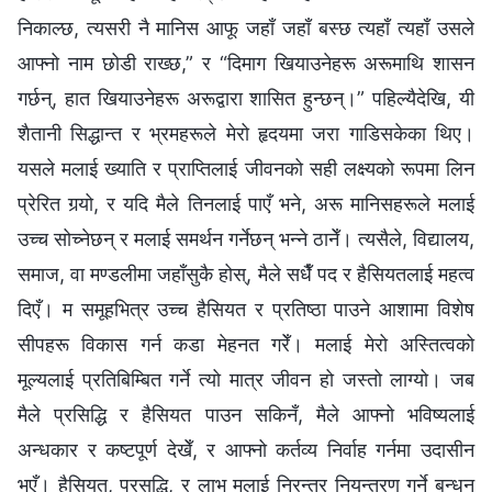
निकाल्छ, त्यसरी नै मानिस आफू जहाँ जहाँ बस्छ त्यहाँ त्यहाँ उसले
आफ्नो नाम छोडी राख्छ,” र “दिमाग खियाउनेहरू अरूमाथि शासन
गर्छन्, हात खियाउनेहरू अरूद्वारा शासित हुन्छन्।” पहिल्यैदेखि, यी
शैतानी सिद्धान्त र भ्रमहरूले मेरो हृदयमा जरा गाडिसकेका थिए।
यसले मलाई ख्याति र प्राप्तिलाई जीवनको सही लक्ष्यको रूपमा लिन
प्रेरित गर्‍यो, र यदि मैले तिनलाई पाएँ भने, अरू मानिसहरूले मलाई
उच्च सोच्नेछन् र मलाई समर्थन गर्नेछन् भन्ने ठानेँ। त्यसैले, विद्यालय,
समाज, वा मण्डलीमा जहाँसुकै होस्, मैले सधैँ पद र हैसियतलाई महत्व
दिएँ। म समूहभित्र उच्च हैसियत र प्रतिष्ठा पाउने आशामा विशेष
सीपहरू विकास गर्न कडा मेहनत गरेँ। मलाई मेरो अस्तित्वको
मूल्यलाई प्रतिबिम्बित गर्ने त्यो मात्र जीवन हो जस्तो लाग्यो। जब
मैले प्रसिद्धि र हैसियत पाउन सकिनँ, मैले आफ्नो भविष्यलाई
अन्धकार र कष्टपूर्ण देखेँ, र आफ्नो कर्तव्य निर्वाह गर्नमा उदासीन
भएँ। हैसियत, प्रसद्धि, र लाभ मलाई निरन्तर नियन्त्रण गर्ने बन्धन