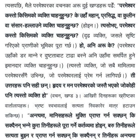
त्यसपछि, मैले परमेश्‍वरका वचनका अरू दुई खण्डहरू पढेँ: “
परमेश्‍वर
कस्तो किसिमको व्यक्ति चाहनुहुन्छ? के उहाँ महान्, प्रसिद्ध, वा कुलीन
वा संसार-हल्लाउने व्यक्ति चाहनुहुन्छ?
(होइन।)
त्यसोभए, परमेश्‍वर
कस्तो किसिमको व्यक्ति चाहनुहुन्छ?
(दृढ व्यक्ति, जसले सृष्टि
गरिएको प्राणीको भूमिका पूरा गर्छ।)
हो, अनि अरू के?
(परमेश्‍वर
उहाँको डर मान्ने र दुष्टताबाट टाढा बस्ने अनि उहाँमा समर्पित हुने
इमानदार व्यक्ति चाहनुहुन्छ।) (त्यस्तो व्यक्ति, जो सबै मामिलामा
परमेश्‍वरसँगै उभिन्छ, जो परमेश्‍वरलाई प्रेम गर्न लागिपर्छ।)
ती
उत्तरहरू पनि सही छन्। हृदय र मन परमेश्‍वरको जस्तै भएको जोकोही
पनि त्यस्तो व्यक्ति हो
”
(वचन, खण्ड ३। आखिरी दिनहरूका ख्रीष्टका
वार्तालापहरू। भ्रष्ट स्वभावलाई सत्यता स्विकारेर मात्र हटाउन
। “
अन्त्यमा, मानिसहरूले मुक्ति प्राप्त गर्न सक्छन् कि
सकिन्छ)
सक्दैनन् भन्‍ने कुरा तिनीहरूले पूरा गर्ने कर्तव्यमा होइन, बरु तिनीहरूले
सत्यता बुझ्न र प्राप्त गर्न सक्छन् कि सक्दैनन् र तिनीहरू अन्त्यमा