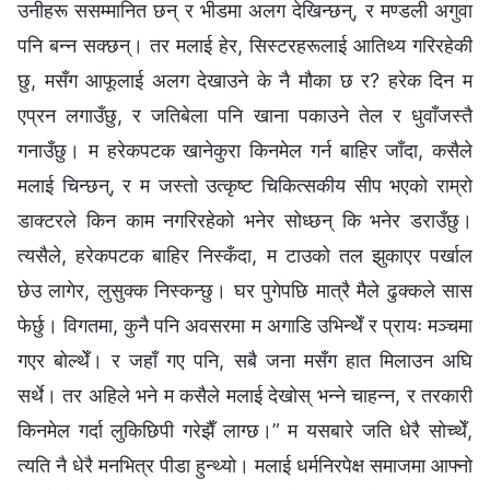
उनीहरू ससम्मानित छन् र भीडमा अलग देखिन्छन्, र मण्डली अगुवा
पनि बन्न सक्छन्। तर मलाई हेर, सिस्टरहरूलाई आतिथ्य गरिरहेकी
छु, मसँग आफूलाई अलग देखाउने के नै मौका छ र? हरेक दिन म
एप्रन लगाउँछु, र जतिबेला पनि खाना पकाउने तेल र धुवाँजस्तै
गनाउँछु। म हरेकपटक खानेकुरा किनमेल गर्न बाहिर जाँदा, कसैले
मलाई चिन्छन्, र म जस्तो उत्कृष्ट चिकित्सकीय सीप भएको राम्रो
डाक्टरले किन काम नगरिरहेको भनेर सोध्छन् कि भनेर डराउँछु।
त्यसैले, हरेकपटक बाहिर निस्कँदा, म टाउको तल झुकाएर पर्खाल
छेउ लागेर, लुसुक्क निस्कन्छु। घर पुगेपछि मात्रै मैले ढुक्कले सास
फेर्छु। विगतमा, कुनै पनि अवसरमा म अगाडि उभिन्थेँ र प्रायः मञ्चमा
गएर बोल्थेँ। र जहाँ गए पनि, सबै जना मसँग हात मिलाउन अघि
सर्थे। तर अहिले भने म कसैले मलाई देखोस् भन्ने चाहन्न, र तरकारी
किनमेल गर्दा लुकिछिपी गरेझैँ लाग्छ।” म यसबारे जति धेरै सोच्थेँ,
त्यति नै धेरै मनभित्र पीडा हुन्थ्यो। मलाई धर्मनिरपेक्ष समाजमा आफ्नो