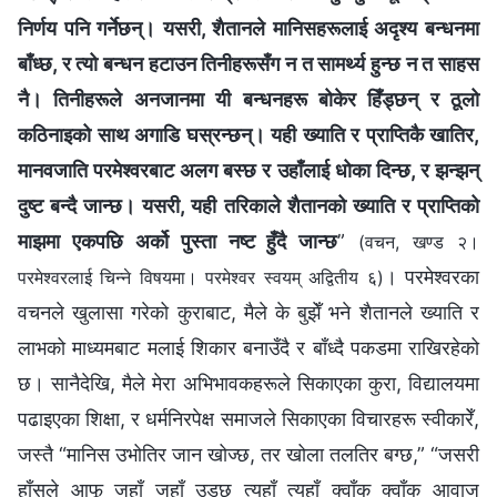
निर्णय पनि गर्नेछन्। यसरी, शैतानले मानिसहरूलाई अदृश्य बन्धनमा
बाँध्छ, र त्यो बन्धन हटाउन तिनीहरूसँग न त सामर्थ्य हुन्छ न त साहस
नै। तिनीहरूले अनजानमा यी बन्धनहरू बोकेर हिँड्छन् र ठूलो
कठिनाइको साथ अगाडि घस्रन्छन्। यही ख्याति र प्राप्तिकै खातिर,
मानवजाति परमेश्‍वरबाट अलग बस्छ र उहाँलाई धोका दिन्छ, र झन्झन्
दुष्ट बन्दै जान्छ। यसरी, यही तरिकाले शैतानको ख्याति र प्राप्तिको
माझमा एकपछि अर्को पुस्ता नष्ट हुँदै जान्छ
”
(वचन, खण्ड २।
। परमेश्‍वरका
परमेश्‍वरलाई चिन्‍ने विषयमा। परमेश्‍वर स्वयम् अद्वितीय ६)
वचनले खुलासा गरेको कुराबाट, मैले के बुझेँ भने शैतानले ख्याति र
लाभको माध्यमबाट मलाई शिकार बनाउँदै र बाँध्दै पकडमा राखिरहेको
छ। सानैदेखि, मैले मेरा अभिभावकहरूले सिकाएका कुरा, विद्यालयमा
पढाइएका शिक्षा, र धर्मनिरपेक्ष समाजले सिकाएका विचारहरू स्वीकारेँ,
जस्तै “मानिस उभोतिर जान खोज्छ, तर खोला तलतिर बग्छ,” “जसरी
हाँसले आफू जहाँ जहाँ उड्छ त्यहाँ त्यहाँ क्वाँक क्वाँक आवाज