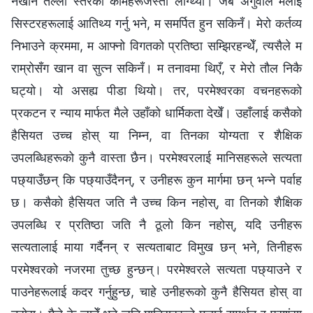
नखाने तल्लो स्तरका कामहरूजस्तो लाग्थ्यो। जब अगुवाले मलाई
सिस्टरहरूलाई आतिथ्य गर्नु भने, म समर्पित हुन सकिनँ। मेरो कर्तव्य
निभाउने क्रममा, म आफ्नो विगतको प्रतिष्ठा सम्झिरहन्थेँ, त्यसैले म
राम्रोसँग खान वा सुत्न सकिनँ। म तनावमा थिएँ, र मेरो तौल निकै
घट्यो। यो असह्य पीडा थियो। तर, परमेश्‍वरका वचनहरूको
प्रकटन र न्याय मार्फत मैले उहाँको धार्मिकता देखेँ। उहाँलाई कसैको
हैसियत उच्च होस् या निम्न, वा तिनका योग्यता र शैक्षिक
उपलब्धिहरूको कुनै वास्ता छैन। परमेश्‍वरलाई मानिसहरूले सत्यता
पछ्याउँछन् कि पछ्याउँदैनन्, र उनीहरू कुन मार्गमा छन् भन्ने पर्वाह
छ। कसैको हैसियत जति नै उच्च किन नहोस्, वा तिनको शैक्षिक
उपलब्धि र प्रतिष्ठा जति नै ठूलो किन नहोस्, यदि उनीहरू
सत्यतालाई माया गर्दैनन् र सत्यताबाट विमुख छन् भने, तिनीहरू
परमेश्‍वरको नजरमा तुच्छ हुन्छन्। परमेश्‍वरले सत्यता पछ्याउने र
पाउनेहरूलाई कदर गर्नुहुन्छ, चाहे उनीहरूको कुनै हैसियत होस् वा