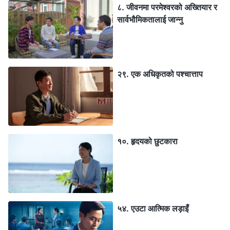
८. जीवनमा परमेश्‍वरको अख्तियार र
सार्वभौमिकतालाई जान्‍नु
२९. एक अधिकृतको पश्‍चात्ताप
१०. हृदयको छुटकारा
५४. एउटा आत्मिक लड़ाइँ