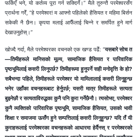
फर्किएँ भने, यो कर्तव्य पूरा गर्न सक्दिनँ।” मैले तुरुन्तै परमेश्‍वरसँग
प्रार्थना गरेँ, “हे परमेश्‍वर! म आफ्नो पहिलेको हैसियत र महिमा बिर्सन
सकेकी नै छैन। कृपया मलाई आफैँलाई चिन्ने र समर्पित हुने मार्ग
देखाउनुहोस्।”
खोज्दै गर्दा, मैले परमेश्‍वरका वचनको एक खण्ड पढेँ: “
यसबारे सोच त
—तिमीहरूले मानिसको मूल्य, सामाजिक हैसियत र पारिवारिक
पृष्ठभूमिलाई कसरी लिनुपर्छ? तिमीहरूमा हुनुपर्ने सही मनोवृत्ति के हो?
सबैभन्दा पहिले, तिमीहरूले परमेश्‍वर यो मामिलालाई कसरी लिनुहुन्छ
भनेर उहाँका वचनहरूबाट हेर्नुपर्छ; यसरी मात्र तिमीहरूले सत्यता
बुझ्नेछौ र सत्यताविरुद्धका कुनै पनि कुरा गर्नेछैनौ। त्यसोभए, परमेश्‍वर
कुनै व्यक्तिको पारिवारिक पृष्ठभूमि, सामाजिक हैसियत, उसको भावी
शिक्षा र समाजमा ऊसँग हुने सम्पत्तिलाई कसरी लिनुहुन्छ? यदि तँ यी
कुराहरूलाई परमेश्‍वरका वचनहरूको आधारमा हेर्दैनस् र परमेश्‍वरको