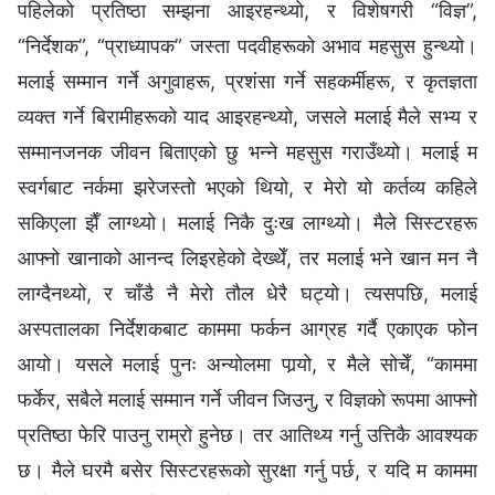
पहिलेको प्रतिष्ठा सम्झना आइरहन्थ्यो, र विशेषगरी “विज्ञ”,
“निर्देशक”, “प्राध्यापक” जस्ता पदवीहरूको अभाव महसुस हुन्थ्यो।
मलाई सम्मान गर्ने अगुवाहरू, प्रशंसा गर्ने सहकर्मीहरू, र कृतज्ञता
व्यक्त गर्ने बिरामीहरूको याद आइरहन्थ्यो, जसले मलाई मैले सभ्य र
सम्मानजनक जीवन बिताएको छु भन्ने महसुस गराउँथ्यो। मलाई म
स्वर्गबाट नर्कमा झरेजस्तो भएको थियो, र मेरो यो कर्तव्य कहिले
सकिएला झैँ लाग्थ्यो। मलाई निकै दुःख लाग्थ्यो। मैले सिस्टरहरू
आफ्नो खानाको आनन्द लिइरहेको देख्थेँ, तर मलाई भने खान मन नै
लाग्दैनथ्यो, र चाँडै नै मेरो तौल धेरै घट्यो। त्यसपछि, मलाई
अस्पतालका निर्देशकबाट काममा फर्कन आग्रह गर्दै एकाएक फोन
आयो। यसले मलाई पुनः अन्योलमा पार्‍यो, र मैले सोचेँ, “काममा
फर्केर, सबैले मलाई सम्मान गर्ने जीवन जिउनु, र विज्ञको रूपमा आफ्नो
प्रतिष्ठा फेरि पाउनु राम्रो हुनेछ। तर आतिथ्य गर्नु उत्तिकै आवश्यक
छ। मैले घरमै बसेर सिस्टरहरूको सुरक्षा गर्नु पर्छ, र यदि म काममा