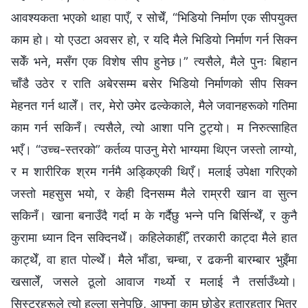
आवश्यकता भएको थाहा पाएँ, र सोचेँ, “भिडियो निर्माण एक सीपयुक्त
काम हो। यो एउटा अवसर हो, र यदि मैले भिडियो निर्माण गर्न सिक्न
सकेँ भने, मसँग एक विशेष सीप हुनेछ।” त्यसैले, मैले पुनः बिहान
चाँडै उठेर र राति अबेरसम्म बसेर भिडियो निर्माणको सीप सिक्न
मेहनत गर्न थालेँ। तर, मेरो उमेर ढल्केकाले, मैले जवानहरूको गतिमा
काम गर्न सकिनँ। त्यसैले, त्यो आशा पनि टुट्यो। म निरुत्साहित
भएँ। “उच्च-स्तरको” कर्तव्य पाउनु मेरो भाग्यमा थिएन जस्तो लाग्यो,
र म शारीरिक श्रम गर्नमै अड्किएकी थिएँ। मलाई उपेक्षा गरिएको
जस्तो महसुस भयो, र केही दिनसम्म मैले राम्ररी खान वा सुत्न
सकिनँ। खाना बनाउँदै गर्दा म के गर्दैछु भन्ने पनि बिर्सिन्थेँ, र कुनै
कुरामा ध्यान दिन सक्दिनथेँ। कहिलेकाहीँ, तरकारी काट्दा मैले हात
काट्थेँ, वा हात पोल्थेँ। मैले भाँडा, चम्चा, र ढकनी बारम्बार भुइँमा
खसालेँ, जसले ठूलो आवाज गर्थ्यो र मलाई नै तर्साउँथ्यो।
सिस्टरहरूले त्यो हल्ला सुनेपछि, आफ्ना काम छोडेर हतारहतार भित्र