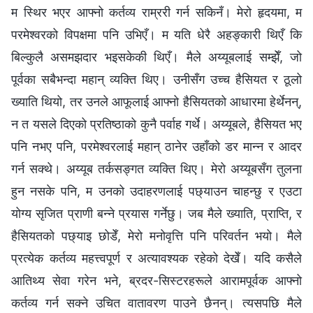
म स्थिर भएर आफ्नो कर्तव्य राम्ररी गर्न सकिनँ। मेरो हृदयमा, म
परमेश्‍वरको विपक्षमा पनि उभिएँ। म यति धेरै अहङ्कारी थिएँ कि
बिल्कुलै असमझदार भइसकेकी थिएँ। मैले अय्यूबलाई सम्झेँ, जो
पूर्वका सबैभन्दा महान् व्यक्ति थिए। उनीसँग उच्च हैसियत र ठूलो
ख्याति थियो, तर उनले आफूलाई आफ्नो हैसियतको आधारमा हेर्थेनन्,
न त यसले दिएको प्रतिष्ठाको कुनै पर्वाह गर्थे। अय्यूबले, हैसियत भए
पनि नभए पनि, परमेश्‍वरलाई महान् ठानेर उहाँको डर मान्न र आदर
गर्न सक्थे। अय्यूब तर्कसङ्गत व्यक्ति थिए। मेरो अय्यूबसँग तुलना
हुन नसके पनि, म उनको उदाहरणलाई पछ्याउन चाहन्छु र एउटा
योग्य सृजित प्राणी बन्ने प्रयास गर्नेछु। जब मैले ख्याति, प्राप्ति, र
हैसियतको पछ्याइ छोडेँ, मेरो मनोवृत्ति पनि परिवर्तन भयो। मैले
प्रत्येक कर्तव्य महत्त्वपूर्ण र अत्यावश्यक रहेको देखेँ। यदि कसैले
आतिथ्य सेवा गरेन भने, ब्रदर-सिस्टरहरूले आरामपूर्वक आफ्नो
कर्तव्य गर्न सक्ने उचित वातावरण पाउने छैनन्। त्यसपछि मैले