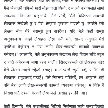
मिल्दैन।” मैले यसबारे जति धेरै सोच्थेँ, त्यति नै नराम्रो लाग्थ्यो। यो
मैले बिसाउनै नमिल्ने भारी बोझजस्तो थियो, र म त्यो कर्तव्यलाई लामो
समयसम्म निभाउन चाहन्नथेँ। मैले सोचेँ, “मैले चिकित्सा सम्बन्धी
लेखहरू लेखेकी छु र मेरो क्षेत्रमा प्रशंसा पाएकी छु, त्यसैले मेरो
लेखन सीप धेरै नराम्रो हुन सक्दैन। यदि मैले केही राम्रा
अनुभवजन्य गवाही लेखहरू लेख्न सकेँ भने, सायद अगुवाले मेरो
प्रतिभा देख्नेछन् र मेरा लागि लेख-सम्बन्धी कामको व्यवस्था
गर्नेछन्।” त्यसपछि, मैले अनुभवजन्य लेखहरू लेख्न बिहान चाँडै उठ्न
र राति अबेरसम्म जागा रहन थालेँ। सिस्टरहरूले ती लेखहरू पढेर
मेरो लेखन राम्रो रहेको बताए। म अत्यन्तै खुसी भएँ, र मैले ती
लेखहरू अगुवालाई पठाएँ। मैले निरन्तर पर्खिरहेँ, तर अगुवाले अझै
पनि मेरा लागि लेख-सम्बन्धी कामको व्यवस्था गरेनन्। म निकै नै
निराश भएँ, र ममा बिस्तारै लेख लेख्ने उत्साह हराउँदै गयो।
केही दिनपछि, मैले मण्डलीलाई भिडियो निर्माणका लागि जनशक्तिको