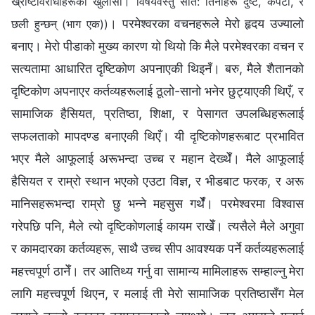
ख्रीष्टविरोधीहरूको खुलासा। विषयवस्तु सात: तिनीहरू दुष्ट, कपटी, र
। परमेश्‍वरका वचनहरूले मेरो हृदय उज्यालो
छली हुन्छन् (भाग एक))
बनाए। मेरो पीडाको मुख्य कारण यो थियो कि मैले परमेश्‍वरका वचन र
सत्यतामा आधारित दृष्टिकोण अपनाएकी थिइनँ। बरु, मैले शैतानको
दृष्टिकोण अपनाएर कर्तव्यहरूलाई ठूलो-सानो भनेर छुट्याएकी थिएँ, र
सामाजिक हैसियत, प्रतिष्ठा, शिक्षा, र पेसागत उपलब्धिहरूलाई
सफलताको मापदण्ड बनाएकी थिएँ। यी दृष्टिकोणहरूबाट प्रभावित
भएर मैले आफूलाई अरूभन्दा उच्च र महान देख्थेँ। मैले आफूलाई
हैसियत र राम्रो स्थान भएको एउटा विज्ञ, र भीडबाट फरक, र अरू
मानिसहरूभन्दा राम्रो छु भन्ने महसुस गर्थेँ। परमेश्‍वरमा विश्वास
गरेपछि पनि, मैले त्यो दृष्टिकोणलाई कायम राखेँ। त्यसैले मैले अगुवा
र कामदारका कर्तव्यहरू, साथै उच्च सीप आवश्यक पर्ने कर्तव्यहरूलाई
महत्त्वपूर्ण ठानेँ। तर आतिथ्य गर्नु वा सामान्य मामिलाहरू सम्हाल्नु मेरा
लागि महत्त्वपूर्ण थिएन, र मलाई ती मेरो सामाजिक प्रतिष्ठासँग मेल