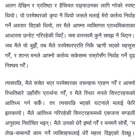
अलग देखिन र प्रतिष्ठा र हैसियत पछ्याउनका लागि गरेको स्पष्ट
थियो। यो परमेश्‍वरको कृपा नै थियो जसले मलाई मेरो कर्तव्य निर्वाह
गर्ने अवसर दिएको थियो, तर मैले आफ्ना व्यक्तिगत प्राथमिकताका
आधारमा छनोट गरिरहेकी थिएँ। ममा वास्तवमै कुनै समझ नै थिएन।
जब मैले यो बुझेँ, तब मैले परमेश्‍वरप्रति निकै ऋणी भएको महसुस
गरेँ, र शान्त मनले आफ्नो कर्तव्य सकेसम्म राम्रोसँग निर्वाह गर्ने दृढ
निश्चय गरेँ।
त्यसपछि, मैले सचेत भएर परमेश्‍वरका वचनहरू ग्रहण गरेँ र आफ्नो
स्थितिबारे उहाँसँग प्रार्थना गरेँ, र मैले स्थिर मनले सिस्टरहरूको
आतिथ्य गर्न सकेँ। तर त्यसपछि भएको घटनाले मलाई फेरि
झस्कायो। मैले आतिथ्य गरिरहेकी सिस्टरहरूमध्ये एकजना मण्डली
अगुवामा निर्वाचित भइन्। मैले उनको धेरै इर्ष्या गरेँ र मनमनै सोचेँ, “म
लेख-सम्बन्धी काम गर्ने व्यक्तिहरूलाई धेरै महत्व दिइएको देख्छु।