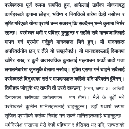
परमेश्‍वरमा पूर्ण रूपमा समर्पित हुन, आफैलाई उहाँका योजनाबद्ध
कार्यहरूको कृपामा छोड्न, भविष्य र नियतिको बारेमा केही नसोच्न र
सृष्टि गरिएको योग्य प्राणी बन्‍न सक्छन् कि सक्दैनन् भन्‍ने कुरामा निर्भर
रहन्छ। परमेश्‍वर धर्मी र पवित्र हुनुहुन्छ र उहाँले सबै मानवजातिलाई
मापन गर्न प्रयोग गर्नुहुने मानकहरू यिनै हुन्। यी मानकहरू
अपरिवर्तनीय छन् र तैँले यो सम्झनैपर्छ। यी मानकहरूलाई दिमागमा
खोपेर राख्, र कुनै अवास्तविक कुरालाई पछ्याउन अर्को बाटो पत्ता
लगाउनेबारेमा जुनसुकै बेलामा नसोच्। मुक्ति प्राप्त गर्न चाहने सबैलाई
परमेश्‍वरले दिनुभएका सर्त र मापदण्डहरू कहिले पनि परिवर्तन हुँदैनन्।
तिमीहरू जोसुकै भए तापनि ती उस्तै रहन्छन्
”
(वचन, खण्ड ३। आखिरी
। मैले के बुझेँ भने
दिनहरूका ख्रीष्टका वार्तालापहरू। भाग तीन)
परमेश्‍वरले कुलीन मानिसहरूलाई चाहनुहुन्न। उहाँ यथार्थ रूपमा
सृजित प्राणीको कर्तव्य निर्वाह गर्न सक्ने मानिसहरूलाई चाहनुहुन्छ।
धर्मनिरपेक्ष संसारमा मेरो केही पहिचान र हैसियत भए पनि, सत्यताको