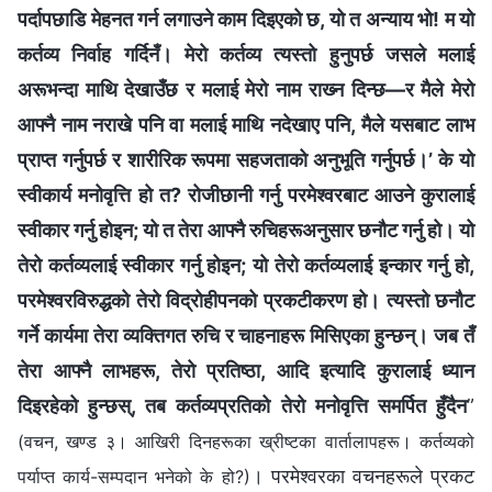
पर्दापछाडि मेहनत गर्न लगाउने काम दिइएको छ, यो त अन्याय भो! म यो
कर्तव्य निर्वाह गर्दिनँ। मेरो कर्तव्य त्यस्तो हुनुपर्छ जसले मलाई
अरूभन्दा माथि देखाउँछ र मलाई मेरो नाम राख्‍न दिन्छ—र मैले मेरो
आफ्‍नै नाम नराखे पनि वा मलाई माथि नदेखाए पनि, मैले यसबाट लाभ
प्राप्त गर्नुपर्छ र शारीरिक रूपमा सहजताको अनुभूति गर्नुपर्छ।’ के यो
स्वीकार्य मनोवृत्ति हो त? रोजीछानी गर्नु परमेश्‍वरबाट आउने कुरालाई
स्वीकार गर्नु होइन; यो त तेरा आफ्‍नै रुचिहरूअनुसार छनौट गर्नु हो। यो
तेरो कर्तव्यलाई स्वीकार गर्नु होइन; यो तेरो कर्तव्यलाई इन्कार गर्नु हो,
परमेश्‍वरविरुद्धको तेरो विद्रोहीपनको प्रकटीकरण हो। त्यस्तो छनौट
गर्ने कार्यमा तेरा व्यक्तिगत रुचि र चाहनाहरू मिसिएका हुन्छन्। जब तँ
तेरा आफ्‍नै लाभहरू, तेरो प्रतिष्ठा, आदि इत्यादि कुरालाई ध्यान
दिइरहेको हुन्छस्, तब कर्तव्यप्रतिको तेरो मनोवृत्ति समर्पित हुँदैन
”
(वचन, खण्ड ३। आखिरी दिनहरूका ख्रीष्टका वार्तालापहरू। कर्तव्यको
। परमेश्‍वरका वचनहरूले प्रकट
पर्याप्त कार्य-सम्पदान भनेको के हो?)