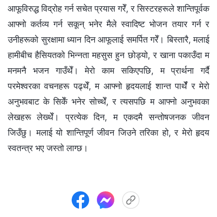
आफूविरुद्ध विद्रोह गर्न सचेत प्रयास गरेँ, र सिस्टरहरूले शान्तिपूर्वक
आफ्नो कर्तव्य गर्न सकून् भनेर मैले स्वादिष्ट भोजन तयार गर्न र
उनीहरूको सुरक्षामा ध्यान दिन आफूलाई समर्पित गरेँ। बिस्तारै, मलाई
हामीबीच हैसियतको भिन्नता महसुस हुन छोड्यो, र खाना पकाउँदा म
मनमनै भजन गाउँथेँ। मेरो काम सकिएपछि, म प्रार्थना गर्दै
परमेश्‍वरका वचनहरू पढ्थेँ, म आफ्नो हृदयलाई शान्त पार्थेँ र मेरो
अनुभवबाट के सिकेँ भनेर सोच्थेँ, र त्यसपछि म आफ्नो अनुभवका
लेखहरू लेख्थेँ। प्रत्येक दिन, म एकदमै सन्तोषजनक जीवन
जिउँछु। मलाई यो शान्तिपूर्ण जीवन जिउने तरिका हो, र मेरो हृदय
स्वतन्त्र भए जस्तो लाग्छ।