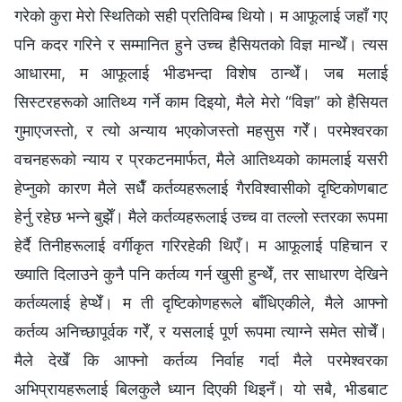
गरेको कुरा मेरो स्थितिको सही प्रतिविम्ब थियो। म आफूलाई जहाँ गए
पनि कदर गरिने र सम्मानित हुने उच्च हैसियतको विज्ञ मान्थेँ। त्यस
आधारमा, म आफूलाई भीडभन्दा विशेष ठान्थेँ। जब मलाई
सिस्टरहरूको आतिथ्य गर्ने काम दिइयो, मैले मेरो “विज्ञ” को हैसियत
गुमाएजस्तो, र त्यो अन्याय भएकोजस्तो महसुस गरेँ। परमेश्‍वरका
वचनहरूको न्याय र प्रकटनमार्फत, मैले आतिथ्यको कामलाई यसरी
हेप्नुको कारण मैले सधैँ कर्तव्यहरूलाई गैरविश्वासीको दृष्टिकोणबाट
हेर्नु रहेछ भन्ने बुझेँ। मैले कर्तव्यहरूलाई उच्च वा तल्लो स्तरका रूपमा
हेर्दै तिनीहरूलाई वर्गीकृत गरिरहेकी थिएँ। म आफूलाई पहिचान र
ख्याति दिलाउने कुनै पनि कर्तव्य गर्न खुसी हुन्थेँ, तर साधारण देखिने
कर्तव्यलाई हेप्थेँ। म ती दृष्टिकोणहरूले बाँधिएकीले, मैले आफ्नो
कर्तव्य अनिच्छापूर्वक गरेँ, र यसलाई पूर्ण रूपमा त्याग्ने समेत सोचेँ।
मैले देखेँ कि आफ्नो कर्तव्य निर्वाह गर्दा मैले परमेश्‍वरका
अभिप्रायहरूलाई बिलकुलै ध्यान दिएकी थिइनँ। यो सबै, भीडबाट