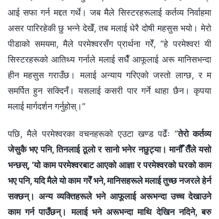
आई सफा गर्न मद्दत गर्थे। जब मैले सिस्टरहरूलाई कर्तव्य निर्वाहमा
असर पारिरहेकी छु भन्ने देखेँ, तब मलाई धेरै दोषी महसुस भयो। मेरो
पीडाको समयमा, मैले परमेश्‍वरसँग प्रार्थना गरेँ, “हे परमेश्‍वर! यी
सिस्टरहरूको आतिथ्य गर्नाले मलाई सधैँ आफूलाई अरू मानिसभन्दा
हीन महसुस गराउँछ। मलाई अन्याय गरिएको जस्तो लाग्छ, र म
समर्पित हुन सक्दिनँ। यसलाई कसरी पार गर्ने थाहा छैन। कृपया
मलाई मार्गदर्शन गर्नुहोस्।”
पछि, मैले परमेश्‍वरका वचनहरूको एउटा खण्ड पढेँः “
तेरो कर्तव्य
जेसुकै भए पनि, तिनलाई ठूलो र सानो भनेर नछुट्या। मानौँ तैँले यसो
भन्छस्, ‘यो काम परमेश्‍वरबाट आएको आज्ञा र परमेश्‍वरको घरको काम
भए पनि, यदि मैले यो काम गरेँ भने, मानिसहरूले मलाई तुच्‍छ नजरले हेर्न
सक्छन्। अन्य व्यक्तिहरूले भने आफूलाई अरूभन्दा उच्‍च देखाउने
काम गर्न पाउँछन्। मलाई भने अरूभन्दा माथि देखिन नदिने, बरु