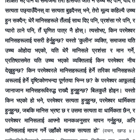
शिक्षित भए पनि वा समाजमा तेरो हैसियत जति नै उच्च भए पनि, यदि तँ
सत्यता पछ्याउँदैनस् वा सत्यता बुझ्दैनस् भने, तेरो मूल्य कहिल्यै उच्च
हुन सक्दैन; धेरै मानिसहरूले तँलाई साथ दिए पनि, प्रशंसा गरे पनि, र
प्यारो ठाने पनि, तँ घृणित पात्र नै होस्। त्यसोभए, किन परमेश्‍वर
मानिसहरूलाई यसरी हेर्नुहुन्छ? यस्तो ‘कुलीन’ व्यक्ति, समाजमा यति
उच्च ओहोदा भएको, यति धेरै मानिसले प्रशंसा र मान गर्ने,
प्रतिष्ठासमेत यति उच्च भएको व्यक्तिलाई किन परमेश्‍वर नीच
देख्नुहुन्छ? किन परमेश्‍वरले मानिसहरूलाई हेर्ने तरिका मानिसहरूले
अरूलाई हेर्ने दृष्टिकोणभन्दा पूर्णतया भिन्न छ? के परमेश्‍वर आफूलाई
जानाजान मानिसहरूविरुद्ध राख्दै हुनुहुन्छ? बिलकुलै होइन। यस्तो
किन भएको हो भने, परमेश्‍वर सत्यता हुनुहुन्छ, परमेश्‍वर धार्मिकता
हुनुहुन्छ, जबकि मानिस भ्रष्ट छ र उसमा सत्यता वा धार्मिकता छैन, र
परमेश्‍वर मानिसलाई आफ्नो मानकअनुसार मापन गर्नुहुन्छ, अनि
मानिसलाई मापन गर्ने उहाँको मानक सत्यता हो
”
(वचन, खण्ड ४।