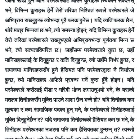
पक्षमा खडा हुन अनि परमेश्‍वरबाट आउने कुराहरू स्विकार्न सक्दैनस्
भने, विभिन्‍न कुराहरू हेर्ने तेरो तरिका निश्‍चित रूपले परमेश्‍वरले जे
अभिप्राय राख्‍नुहुन्छ त्योभन्दा पूरै फरक हुनेछ। यदि त्यति फरक छैन,
थोरै मात्र भिन्‍नता छ भने, त्यो समस्या होइन; यदि विभिन्‍न कुराहरू हेर्ने
तेरो तरिका परमेश्‍वरले राख्‍नुभएको अभिप्रायभन्दा पूर्णतया भिन्न छ
भने, त्यो सत्यताविपरित छ। जहाँसम्म परमेश्‍वरको कुरा छ, उहाँ
मानिसहरूलाई के दिनुहुन्छ र कति दिनुहुन्छ, त्यो उहाँमै निर्भर हुन्छ, र
समाजमा मानिसहरूसँग हुने हैसियत पनि परमेश्‍वरद्वारा नै निर्धारण
हुन्छ, त्यो मानिसहरू आफैले प्रबन्ध गर्ने कुरा हुँदै होइन। यदि
परमेश्‍वरले कसैलाई पीडा र गरिबी भोग्न लगाउनुभयो भने, के यसको
मतलब तिनीहरूसँग मुक्ति पाउने आशा छैन भन्ने हो? यदि तिनीहरू कम
मूल्यका र कम सामाजिक पदका हुन् भने, के परमेश्‍वरले तिनीहरूलाई
मुक्ति दिनुहुनेछैन र? यदि समाजमा तिनीहरूको हैसियत कम छ भने, के
तिनीहरू परमेश्‍वरका नजरमा पनि कम हैसियतका हुन्छन् त? त्यस्तो