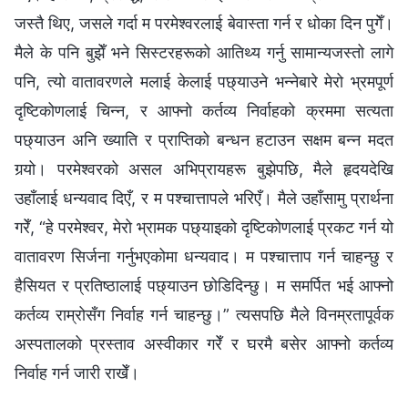
जस्तै थिए, जसले गर्दा म परमेश्‍वरलाई बेवास्ता गर्न र धोका दिन पुगेँ।
मैले के पनि बुझेँ भने सिस्टरहरूको आतिथ्य गर्नु सामान्यजस्तो लागे
पनि, त्यो वातावरणले मलाई केलाई पछ्याउने भन्नेबारे मेरो भ्रमपूर्ण
दृष्टिकोणलाई चिन्न, र आफ्नो कर्तव्य निर्वाहको क्रममा सत्यता
पछ्याउन अनि ख्याति र प्राप्तिको बन्धन हटाउन सक्षम बन्न मदत
गर्‍यो। परमेश्‍वरको असल अभिप्रायहरू बुझेपछि, मैले हृदयदेखि
उहाँलाई धन्यवाद दिएँ, र म पश्चात्तापले भरिएँ। मैले उहाँसामु प्रार्थना
गरेँ, “हे परमेश्‍वर, मेरो भ्रामक पछ्याइको दृष्टिकोणलाई प्रकट गर्न यो
वातावरण सिर्जना गर्नुभएकोमा धन्यवाद। म पश्चात्ताप गर्न चाहन्छु र
हैसियत र प्रतिष्ठालाई पछ्याउन छोडिदिन्छु। म समर्पित भई आफ्नो
कर्तव्य राम्रोसँग निर्वाह गर्न चाहन्छु।” त्यसपछि मैले विनम्रतापूर्वक
अस्पतालको प्रस्ताव अस्वीकार गरेँ र घरमै बसेर आफ्नो कर्तव्य
निर्वाह गर्न जारी राखेँ।