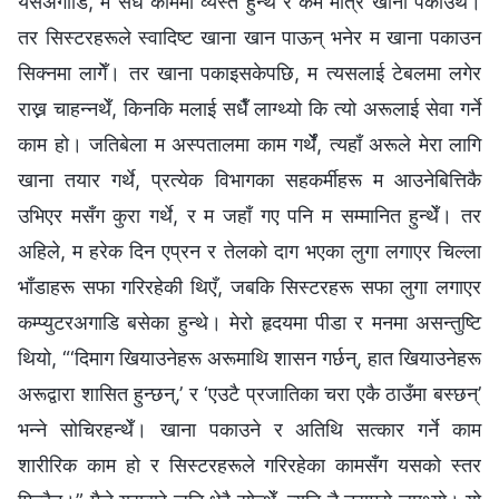
यसअगाडि, म सधैँ काममा व्यस्त हुन्थेँ र कमै मात्र खाना पकाउँथेँ।
तर सिस्टरहरूले स्वादिष्ट खाना खान पाऊन् भनेर म खाना पकाउन
सिक्नमा लागेँ। तर खाना पकाइसकेपछि, म त्यसलाई टेबलमा लगेर
राख्न चाहन्नथेँ, किनकि मलाई सधैँ लाग्थ्यो कि त्यो अरूलाई सेवा गर्ने
काम हो। जतिबेला म अस्पतालमा काम गर्थेँ, त्यहाँ अरूले मेरा लागि
खाना तयार गर्थे, प्रत्येक विभागका सहकर्मीहरू म आउनेबित्तिकै
उभिएर मसँग कुरा गर्थे, र म जहाँ गए पनि म सम्मानित हुन्थेँ। तर
अहिले, म हरेक दिन एप्रन र तेलको दाग भएका लुगा लगाएर चिल्ला
भाँडाहरू सफा गरिरहेकी थिएँ, जबकि सिस्टरहरू सफा लुगा लगाएर
कम्प्युटरअगाडि बसेका हुन्थे। मेरो हृदयमा पीडा र मनमा असन्तुष्टि
थियो, “‘दिमाग खियाउनेहरू अरूमाथि शासन गर्छन्, हात खियाउनेहरू
अरूद्वारा शासित हुन्छन्,’ र ‘एउटै प्रजातिका चरा एकै ठाउँमा बस्छन्’
भन्ने सोचिरहन्थेँ। खाना पकाउने र अतिथि सत्कार गर्ने काम
शारीरिक काम हो र सिस्टरहरूले गरिरहेका कामसँग यसको स्तर