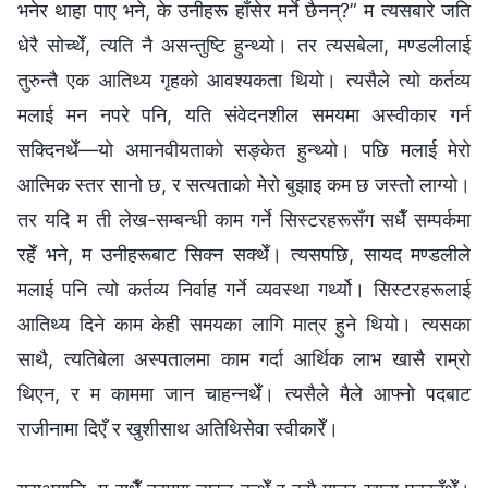
भनेर थाहा पाए भने, के उनीहरू हाँसेर मर्ने छैनन्?” म त्यसबारे जति
धेरै सोच्थेँ, त्यति नै असन्तुष्टि हुन्थ्यो। तर त्यसबेला, मण्डलीलाई
तुरुन्तै एक आतिथ्य गृहको आवश्यकता थियो। त्यसैले त्यो कर्तव्य
मलाई मन नपरे पनि, यति संवेदनशील समयमा अस्वीकार गर्न
सक्दिनथेँ—यो अमानवीयताको सङ्केत हुन्थ्यो। पछि मलाई मेरो
आत्मिक स्तर सानो छ, र सत्यताको मेरो बुझाइ कम छ जस्तो लाग्यो।
तर यदि म ती लेख-सम्बन्धी काम गर्ने सिस्टरहरूसँग सधैँ सम्पर्कमा
रहेँ भने, म उनीहरूबाट सिक्न सक्थेँ। त्यसपछि, सायद मण्डलीले
मलाई पनि त्यो कर्तव्य निर्वाह गर्ने व्यवस्था गर्थ्यो। सिस्टरहरूलाई
आतिथ्य दिने काम केही समयका लागि मात्र हुने थियो। त्यसका
साथै, त्यतिबेला अस्पतालमा काम गर्दा आर्थिक लाभ खासै राम्रो
थिएन, र म काममा जान चाहन्नथेँ। त्यसैले मैले आफ्नो पदबाट
राजीनामा दिएँ र खुशीसाथ अतिथिसेवा स्वीकारेँ।