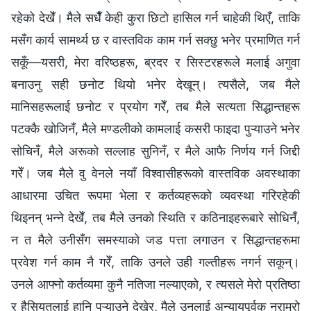
रहेको देखेँ। मैले सधैँ केही कुरा छिटो हासिल गर्न चाहेकी थिएँ, ताकि
मसँग कार्य सामर्थ्य छ र वास्तविक काम गर्न सक्छु भनेर प्रमाणित गर्न
सकूँ—यसरी, मेरा वरिष्ठहरू, ब्रदर र सिस्टरहरूले मलाई अगुवा
बनाउनु सही छनोट थियो भनेर देखून्। त्यसैले, जब मैले
मानिसहरूलाई छनोट र प्रयोग गरेँ, तब मैले सत्यता सिद्धान्तहरू
पटक्कै खोजिनँ, मैले मण्डलीको कामलाई कसरी फाइदा पुऱ्याउने भनेर
सोचिनँ, मैले अरूको सल्लाह सुनिनँ, र मैले आफै निर्णय गर्न जिद्दी
गरेँ। जब मैले वु वेनले नयाँ विश्वासीहरूको वास्तविक अवस्थाका
आधारमा उचित रूपमा भेला र कर्तव्यहरूको व्यवस्था गरिरहेकी
थिइनन् भन्ने देखेँ, तब मैले उनको स्थिति र कठिनाइहरूबारे सोधिनँ,
न त मैले उनीसँग समस्याको जड पत्ता लगाउन र सिद्धान्तहरूमा
प्रवेश गर्न काम नै गरेँ, ताकि उनले उही गल्तीहरू नगर्न सकून्।
उनले आफ्नो कर्तव्यमा कुनै नतिजा नल्याएको, र त्यसले मेरो प्रतिष्ठा
र हैसियतलाई हानि पुऱ्याउने देखेर, मैले उनलाई अन्यायपूर्वक नराम्रो