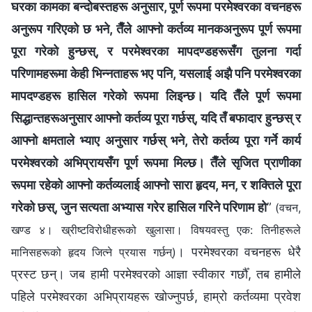
घरका कामका बन्दोबस्तहरू अनुसार, पूर्ण रूपमा परमेश्‍वरका वचनहरू
अनुरूप गरिएको छ भने, तैँले आफ्नो कर्तव्य मानकअनुरूप पूर्ण रूपमा
पूरा गरेको हुन्छस्, र परमेश्‍वरका मापदण्डहरूसँग तुलना गर्दा
परिणामहरूमा केही भिन्‍नताहरू भए पनि, यसलाई अझै पनि परमेश्‍वरका
मापदण्डहरू हासिल गरेको रूपमा लिइन्छ। यदि तैँले पूर्ण रूपमा
सिद्धान्तहरूअनुसार आफ्नो कर्तव्य पूरा गर्छस्, यदि तँ बफादार हुन्छस् र
आफ्नो क्षमताले भ्याए अनुसार गर्छस् भने, तेरो कर्तव्य पूरा गर्ने कार्य
परमेश्‍वरको अभिप्रायसँग पूर्ण रूपमा मिल्छ। तैँले सृजित प्राणीका
रूपमा रहेको आफ्नो कर्तव्यलाई आफ्नो सारा हृदय, मन, र शक्तिले पूरा
गरेको छस्, जुन सत्यता अभ्यास गरेर हासिल गरिने परिणाम हो
”
(वचन,
खण्ड ४। ख्रीष्टविरोधीहरूको खुलासा। विषयवस्तु एक: तिनीहरूले
। परमेश्‍वरका वचनहरू धेरै
मानिसहरूको हृदय जित्ने प्रयास गर्छन्)
प्रस्ट छन्। जब हामी परमेश्‍वरको आज्ञा स्वीकार गर्छौँ, तब हामीले
पहिले परमेश्‍वरका अभिप्रायहरू खोज्नुपर्छ, हाम्रो कर्तव्यमा प्रवेश