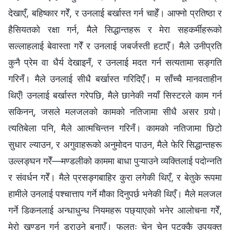
देखाएँ, बहिष्कार गरेँ, र उनलाई बर्खास्त गर्न चाहेँ। आफ्नो प्रतिष्ठा र
हैसियतको रक्षा गर्न, मैले सिद्धान्तहरू र मेरा सहकर्मीहरूको
सल्लाहलाई बेवास्ता गरेँ र उनलाई जबर्जस्ती हटाएँ। मैले उनीप्रति
कुनै प्रेम वा धैर्य देखाइनँ, र उनलाई मदत गर्न सत्यतामा सङ्गति
गरिनँ। मैले उनलाई सीधै बर्खास्त गरिदिएँ। म साँच्चै मानवताहीन
थिएँ! उनलाई बर्खास्त गरेपछि, मैले छानेकी नयाँ सिस्टरले काम गर्न
सकिनन्, जसले मलजलको कामको नतिजामा सीधै असर गर्‍यो।
त्यतिबेला पनि, मैले आत्मचिन्तन गरिनँ। कामको नतिजामा छिटो
सुधार ल्याउन, र अगुवाहरूको अनुमोदन पाउन, मैले फेरि सिद्धान्तहरू
उल्लङ्घन गरेँ—मण्डलीको काममा बाधा पुऱ्याउने व्यक्तिलाई पदोन्नति
र संवर्धन गरेँ। मैले प्रसङ्गबाहिर कुरा लगेकी थिएँ, र बेतुके रूपमा
हामीले उनलाई पश्चात्ताप गर्ने मौका दिनुपर्छ भनेकी थिएँ। मैले मलजल
गर्ने डिकनलाई अन्धाधुन्ध नियमहरू पछ्याएको भनेर आलोचना गरेँ,
मेरो खण्डन गर्न डराउने बनाएँ। फलतः चेन चेन पटक्कै उपयुक्त