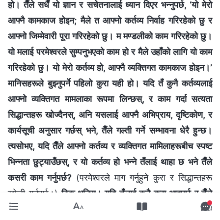
हो। तैँले सधैँ यो ज्ञान र सचेतनालाई ध्यान दिएर भन्‍नुपर्छ, ‘यो मेरो
आफ्‍नै कामकाज होइन; मैले त आफ्नो कर्तव्य निर्वाह गरिरहेको छु र
आफ्नो जिम्‍मेवारी पूरा गरिरहेको छु। म मण्डलीको काम गरिरहेको छु।
यो मलाई परमेश्‍वरले सुम्पनुभएको काम हो र मैले उहाँको लागि यो काम
गरिरहेको छु। यो मेरो कर्तव्य हो, आफ्‍नै व्यक्तिगत कामकाज होइन।’
मानिसहरूले बुझ्‍नुपर्ने पहिलो कुरा यही हो। यदि तँ कुनै कर्तव्यलाई
आफ्नो व्यक्तिगत मामलाका रूपमा लिन्छस्, र काम गर्दा सत्यता
सिद्धान्तहरू खोज्दैनस्, अनि यसलाई आफ्‍नै अभिप्राय, दृष्टिकोण, र
कार्यसूची अनुसार गर्छस् भने, तैँले गल्ती गर्ने सम्‍भावना धेरै हुन्छ।
त्यसोभए, यदि तैँले आफ्‍नो कर्तव्य र व्यक्तिगत मामिलाहरूबीच स्पष्ट
भिन्‍नता छुट्याउँछस्, र यो कर्तव्य हो भन्‍ने तँलाई थाहा छ भने तैँले
कसरी काम गर्नुपर्छ?
(परमेश्‍वरले माग गर्नुहुने कुरा र सिद्धान्तहरू
खोजी गर्नुपर्छ।)
ठिक भनिस्। यदि तँलाई कुनै कुरा आइपर्छ र तैँले
सत्यता बुझ्दैनस्, अनि तँसँग केही विचार छ तर तँलाई अझै कुराहरू