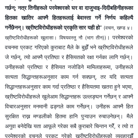
गर्छन्; नत्र तिनीहरूले परमेश्‍वरको घर वा दाजुभाइ-दिदीबहिनीहरूका
हितका खातिर आफ्‍नै हितहरूलाई बेवास्ता गर्ने निर्णय कहिल्यै
गर्नेछैनन्। ख्रीष्टविरोधीहरूको प्रकृति सार यही हो
”
(वचन, खण्ड ४।
। परमेश्‍वरको
ख्रीष्टविरोधीहरूको खुलासा। विषयवस्तु नौ (भाग तीन))
वचनमा प्रकट गरिएको कुराबाट मैले के बुझेँ भने ख्रीष्टविरोधीहरूले
जे गर्छन्, त्यो आफ्नै प्रतिष्ठा र हैसियतको रक्षा गर्नका लागि गर्छन्।
उनीहरूको प्रतिष्ठा र हैसियत नजोडिने मामिलाहरूमा, उनीहरूले
सत्यता सिद्धान्तहरूअनुसार काम गर्न सक्छन्, तर यदि सत्यता
सिद्धान्तहरूअनुसार काम गर्दा प्रतिष्ठा र हैसियतमा खतरा हुने भएमा,
ख्रीष्टविरोधीहरूले खुलेआम सिद्धान्तहरू उल्लङ्घन गर्नेछन् र आफ्नै
विचारअनुसार मनमानी ढङ्गले काम गर्नेछन्। उनीहरू आफ्नै हित
सुरक्षित राख्न मण्डलीको हितमा हानि पुऱ्याउन रुचाउनेछन्। मैले
अगुवा बनेदेखि यता आफूले गरेका सबै कुराबारे चिन्तन गरेँ, र त्यो त
परमेश्‍वरको वचनले प्रकट गरेको ख्रीष्टविरोधीहरूको व्यवहारझैँ