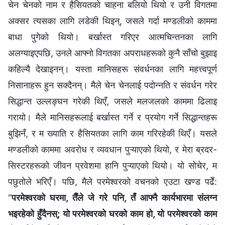
चेन चेनको नाम र हैसियतको चाहना बलियो थियो र उनी विगतमा
अक्सर त्यसका लागि लडेकी थिइन्, जसले गर्दा मण्डलीको काममा
बाधा पुगेको थियो। बर्खास्त गरिएर आत्मचिन्तनका लागि
अलग्याइएपछि, उनले आफ्नो विगतका अपराधहरूको कुनै साँचो बुझाइ
कहिल्यै देखाइनन्। यस्ता मानिसहरू संवर्धनका लागि महत्त्वपूर्ण
निसानाहरू हुन सक्दैनन्। मैले चेन चेनलाई पदोन्नति र संवर्धन गरेर
सिद्धान्त उल्लङ्घन गरेकी थिएँ, जसले मलजलको काममा ढिलाइ
गरायो। मैले मानिसहरूलाई बर्खास्त गर्ने र प्रयोग गर्ने सिद्धान्तहरू
बुझिनँ, र म ख्याति र हैसियतका लागि काम गरिरहेकी थिएँ। यसले
मण्डलीको काममा अवरोध र व्यवधान पुऱ्याएको थियो, र मेरा ब्रदर-
सिस्टरहरूको जीवन प्रवेशमा हानि पुऱ्याएको थियो। यो सोचेर, म
पछुतोले भरिएँ। पछि, मैले परमेश्‍वरको वचनको एउटा खण्ड पढेँ:
“
परमेश्‍वरको घरमा, तैँले जे गरे पनि, तँ आफ्‍नै कार्यभारमा संलग्न
भइरहेको हुँदैनस्; यो परमेश्‍वरको घरको काम हो, यो परमेश्‍वरको काम