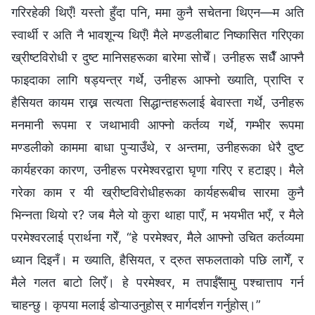
गरिरहेकी थिएँ! यस्तो हुँदा पनि, ममा कुनै सचेतना थिएन—म अति
स्वार्थी र अति नै भावशून्य थिएँ! मैले मण्डलीबाट निष्कासित गरिएका
ख्रीष्टविरोधी र दुष्ट मानिसहरूका बारेमा सोचेँ। उनीहरू सधैँ आफ्नै
फाइदाका लागि षड्यन्त्र गर्थे, उनीहरू आफ्नो ख्याति, प्राप्ति र
हैसियत कायम राख्न सत्यता सिद्धान्तहरूलाई बेवास्ता गर्थे, उनीहरू
मनमानी रूपमा र जथाभावी आफ्नो कर्तव्य गर्थे, गम्भीर रूपमा
मण्डलीको काममा बाधा पुऱ्याउँथे, र अन्तमा, उनीहरूका धेरै दुष्ट
कार्यहरका कारण, उनीहरू परमेश्‍वरद्वारा घृणा गरिए र हटाइए। मैले
गरेका काम र यी ख्रीष्टविरोधीहरूका कार्यहरूबीच सारमा कुनै
भिन्नता थियो र? जब मैले यो कुरा थाहा पाएँ, म भयभीत भएँ, र मैले
परमेश्‍वरलाई प्रार्थना गरेँ, “हे परमेश्‍वर, मैले आफ्नो उचित कर्तव्यमा
ध्यान दिइनँ। म ख्याति, हैसियत, र द्रुत सफलताको पछि लागेँ, र
मैले गलत बाटो लिएँ। हे परमेश्‍वर, म तपाईँसामु पश्चात्ताप गर्न
चाहन्छु। कृपया मलाई डोऱ्याउनुहोस् र मार्गदर्शन गर्नुहोस्।”