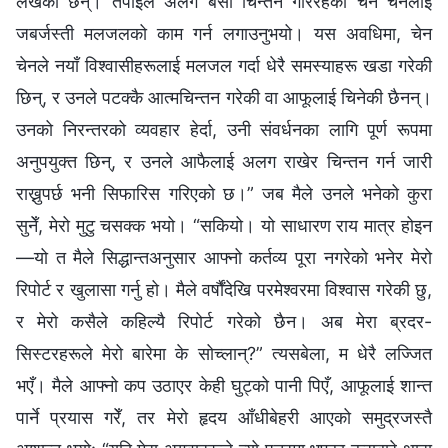
लेखेका छन्। तपाईँले अलग बसी चिन्तन गरिरहेकी चेन चेनलाई
जबर्जस्ती मलजलको काम गर्न लगाउनुभयो। यस अवधिमा, चेन
चेनले नयाँ विश्वासीहरूलाई मलजल गर्दा धेरै समस्याहरू खडा गरेकी
छिन्, र उनले पटक्कै आत्मचिन्तन गरेकी वा आफूलाई चिनेकी छैनन्।
उनको निरन्तरको व्यवहार हेर्दा, उनी संवर्धनका लागि पूर्ण रूपमा
अनुपयुक्त छिन्, र उनले आफैलाई अलग राखेर चिन्तन गर्न जारी
राख्नुपर्छ भनी सिफारिस गरिएको छ।” जब मैले उनले भनेको कुरा
सुनेँ, मेरो मुटु चसक्क भयो। “सकियो। यो साधारण राय मात्र होइन
—यो त मैले सिद्धान्तअनुसार आफ्नो कर्तव्य पूरा नगरेको भनेर मेरो
रिपोर्ट र खुलासा गर्नु हो। मैले वर्षौंदेखि परमेश्‍वरमा विश्वास गरेकी छु,
र मेरो कसैले कहिल्यै रिपोर्ट गरेको छैन। अब मेरा ब्रदर-
सिस्टरहरूले मेरो बारेमा के सोच्लान्?” त्यसबेला, म धेरै लज्जित
भएँ। मैले आफ्नो कप उठाएर केही घुट्को पानी पिएँ, आफूलाई शान्त
पार्ने प्रयास गरेँ, तर मेरो हृदय आँधीबेहरी आएको समुद्रजस्तै