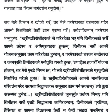
असल अभिप्राय छ। कृपया मलाई तपाईँको अभिप्राय बुझ्न र
यसबाट पाठ सिक्न मार्गदर्शन गर्नुहोस्।”
जब मैले चिन्तन र खोजी गरेँ, तब मैले परमेश्‍वरका वचनहरू पढेर
आफ्नो स्थितिबारे केही ज्ञान प्राप्त गरेँ। सर्वशक्तिमान्‌ परमेश्‍वर
भन्‍नुहुन्छ: “
ख्रीष्टविरोधीहरूले जे गरिरहेका भए पनि तिनीहरूको सधैँ
आफ्‍नै उद्देश्य र अभिप्रायहरू हुन्छन्, तिनीहरू सधैँ आफ्‍नै
योजनाअनुसार काम गरिरहेका हुन्छन्, र परमेश्‍वरको घरका बन्दोबस्त
र कामप्रति तिनीहरूको मनोवृत्ति यस्तो हुन्छ, ‘तपाईंका हजारौँ योजना
होलान्, तर मेरो एउटै नियम छ’; यो सबै ख्रीष्टविरोधीहरूको प्रकृतिले
निर्धारित गरेको हुन्छ। के ख्रीष्टविरोधीहरूले आफ्‍नो मानसिकता
परिवर्तन गरेर सत्यता सिद्धान्तहरू अनुसार काम गर्न सक्छन्? त्यो कुरा
असम्भव हुनेछ…। ख्रीष्टविरोधीहरूले जुनसुकै कर्तव्य निभाए पनि
तिनीहरू सधैँ एउटै सिद्धान्तमा लागिरहन्छन्: तिनीहरूले प्रतिष्ठा,
हैसियत वा आफ्‍ना हितहरूमा केही न केही फाइदा पाउनैपर्छ र