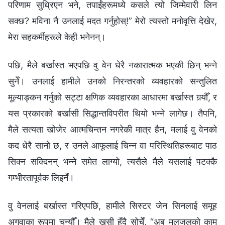
परिणाम सुध्रिएन भने, तपाईंहरूमध्ये कसले त्यो जिम्मेवारी लिन
सक्छ? मविना नै उनलाई मदत गर्नुहोस्!” मेरो त्यस्तो मनोवृत्ति देखेर,
मेरा सहकर्मीहरूले केही भनेनन्।
पछि, मैले बर्खास्त भएपछि वु वेन धेरै नकारात्मक भएकी छिन् भन्ने
सुनेँ। उनलाई हामीले उनको निरन्तरको व्यवहारको सन्तुलित
मूल्याङ्कन गर्नुको सट्टा क्षणिक व्यवहारका आधारमा बर्खास्त गर्‍यौँ, र
यस प्रकारको बर्खासी सिद्धान्तविपरीत थियो भन्ने लागेछ। तैपनि,
मैले सत्यता खोजेर आत्मचिन्तन नगरेकी मात्र हैन, मलाई वु वेनको
कद धेरै सानो छ, र उनले आफूलाई चिन्न वा परिस्थितिहरूबाट पाठ
सिक्न सक्दिनन् भन्ने समेत लाग्यो, त्यसैले मैले यसलाई पटक्कै
गम्भीरतापूर्वक लिइनँ।
वु वेनलाई बर्खास्त गरिएपछि, हामीले सिस्टर जेन सिनलाई समूह
अगुवाका रूपमा चुन्यौँ। मैले खुसी हुँदै सोचेँ, “अब मलजलको काम