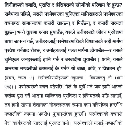
तिनीहरूको ख्याति, प्राप्ति र हैसियतको खोजीको परिणाम के हुन्छ?
सबैभन्दा पहिले, यसले परमेश्‍वरका चुनिएका मानिसहरूले परमेश्‍वरका
वचनहरू सामान्यतया कसरी खान्छन् र पिउँछन्, र कसरी सत्यता
बुझ्छन् भन्‍ने कुरामा असर पुर्‍याउँछ, यसले उनीहरूको जीवन प्रवेशमा
बाधा उत्पन्‍न गर्छ, उनीहरूलाई परमेश्‍वरमाथिको विश्‍वासको सही मार्गमा
प्रवेश गर्नबाट रोक्छ, र उनीहरूलाई गलत मार्गमा डोर्‍याउँछ—र यसले
चुनिएका जनहरूलाई हानि गर्छ र बरबादीमा पुर्‍याउँछ। अनि, यसले
अन्त्यमा मण्डलीको कामलाई के गर्छ? यो बाधा, क्षति, र विघटन हो
”
(वचन, खण्ड ४। ख्रीष्टविरोधीहरूको खुलासा। विषयवस्तु नौ (भाग
। परमेश्‍वरको वचन पढेपछि, मैले के बुझेँ भने जब हामी आफ्नो
एक))
कर्तव्य पूरा गर्ने आडमा व्यक्तिगत प्रतिष्ठा र हैसियतको पछि लाग्छौँ,
तब हामी सारमा शैतानका नोकरहरूका रूपमा काम गरिरहेका हुन्छौँ र
मण्डलीको काममा अवरोध पुऱ्याइरहेका हुन्छौँ। परमेश्‍वरको वचनले
मेरा कार्यहरूको सारलाई प्रकट गर्‍यो। परमेश्‍वरले मलाई मण्डलीको