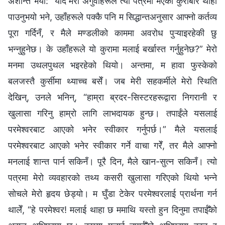
अशान्त भयो: “यदि मेरा अगुवाहरूले त्यो पत्रमा भएका कुराबारे थाहा
पाउनुभयो भने, उहाँहरूले पक्कै पनि म सिद्धान्तअनुसार आफ्नो कर्तव्य
पूरा गर्दिनँ, र मैले मण्डलीको काममा अवरोध पुऱ्याइरहेकी छु
भन्नुहुनेछ। के उहाँहरूले यो कुरामा मलाई बर्खास्त गर्नुहुनेछ?” मेरो
मनमा उथलपुथल भइरहेको थियो। अन्तमा, म हावा फुस्केको
बलजस्तै कुर्सीमा थ्याच्च बसेँ। जब मेरी सहकर्मीले मेरो स्थिति
देखिन्, उनले भनिन्, “हाम्रा ब्रदर-सिस्टरहरूद्वारा निगरानी र
खुलासा गरिनु हाम्रो लागि लाभदायक हुन्छ। तपाईंले यसलाई
परमेश्‍वरबाट आएको भनेर स्वीकार गर्नुपर्छ।” मैले यसलाई
परमेश्‍वरबाट आएको भनेर स्वीकार गर्ने वाचा गरेँ, तर मैले आफ्नो
मनलाई शान्त पार्न सकिनँ। पूरै दिन, मैले खान-सुत्न सकिनँ। त्यो
पत्रमा मेरो व्यवहारको तथ्य कसरी खुलासा गरिएको थियो भन्ने
सोचले मेरो हृदय छेड्यो। म घुँडा टेकेर परमेश्‍वरलाई प्रार्थना गर्न
थालेँ, “हे परमेश्‍वर! मलाई थाहा छ ममाथि यस्तो हुन दिनुमा तपाईँको