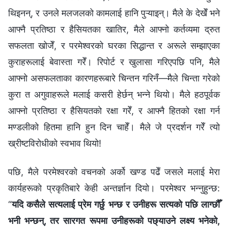
थिइनन्, र उनले मलजलको कामलाई हानि पुऱ्याइन्। मैले के देखेँ भने
आफ्नै प्रतिष्ठा र हैसियतका खातिर, मैले आफ्नो कर्तव्यमा द्रुत
सफलता खोजेँ, र परमेश्‍वरको घरका सिद्धान्त र अरूले सम्झाएका
कुराहरूलाई बेवास्ता गरेँ। रिपोर्ट र खुलासा गरिएपछि पनि, मैले
आफ्नो असफलताका कारणहरूबारे चिन्तन गरिनँ—मैले चिन्ता गरेको
कुरा त अगुवाहरूले मलाई कसरी हेर्छन् भन्ने थियो। मैले हठपूर्वक
आफ्नो प्रतिष्ठा र हैसियतको रक्षा गरेँ, र आफ्नै हितको रक्षा गर्न
मण्डलीको हितमा हानि हुन दिन चाहेँ। मैले जे प्रदर्शन गरेँ त्यो
ख्रीष्टविरोधीको स्वभाव थियो!
पछि, मैले परमेश्‍वरको वचनको अर्को खण्ड पढेँ जसले मलाई मेरा
कार्यहरूको प्रकृतिबारे केही अन्तर्ज्ञान दियो। परमेश्‍वर भन्‍नुहुन्छ:
“
यदि कसैले सत्यलाई प्रेम गर्छु भन्छ र उनीहरू सत्यको पछि लाग्छौँ
भनी भन्छन्, तर सारगत रूपमा उनीहरूको पछ्याउने लक्ष्य भनेको,