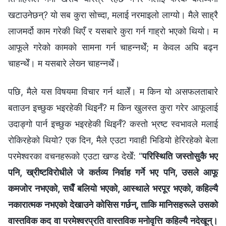
खटाउनेछन्? यो सब कुरा सोच्दा, मलाई नरमाइलो लाग्यो। मैले साह्रै
लाजमर्दो काम गरेकी थिएँ र यसबारे कुरा गर्न गाह्रो भएको थियो। म
आफूले गरेको कामको सामना गर्न चाहन्‍नथेँ; म केवल अघि बढ्न
चाहन्थेँ। म यसबारे लेख्‍न चाहन्‍नथेँ।
पछि, मैले यस विषयमा विचार गर्न थालेँ। म किन यो असफलताबारे
बताउन इच्छुक भइरहेकी थिइनँ? म किन खुलस्त कुरा गरेर आफूलाई
उदाङ्गो पार्न इच्छुक भइरहेकी थिइनँ? कस्तो भ्रष्ट स्वभावले मलाई
रोकिरहेको थियो? एक दिन, मैले एउटा गवाही भिडियो हेरिरहेको बेला
परमेश्‍वरका वचनहरूको एउटा खण्ड देखेँ: “
परिस्थिति जस्तोसुकै भए
पनि, ख्रीष्टविरोधीले जे कर्तव्य निर्वाह गर्ने भए पनि, उसले आफू
कमजोर नभएको, सधैँ बलियो भएको, आस्थाले भरपूर भएको, कहिल्यै
नकारात्मक नभएको देखाउने कोसिस गर्छन्, ताकि मानिसहरूले उसको
वास्तविक कद वा परमेश्‍वरप्रति वास्तविक मनोवृत्ति कहिल्यै नदेखून्।