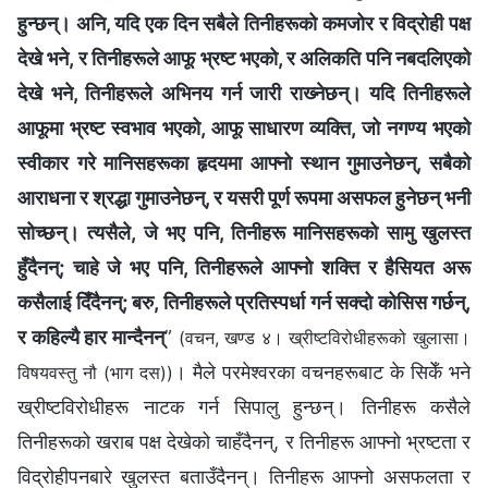
हुन्छन्। अनि, यदि एक दिन सबैले तिनीहरूको कमजोर र विद्रोही पक्ष
देखे भने, र तिनीहरूले आफू भ्रष्ट भएको, र अलिकति पनि नबदलिएको
देखे भने, तिनीहरूले अभिनय गर्न जारी राख्‍नेछन्। यदि तिनीहरूले
आफूमा भ्रष्ट स्वभाव भएको, आफू साधारण व्यक्ति, जो नगण्य भएको
स्वीकार गरे मानिसहरूका हृदयमा आफ्नो स्थान गुमाउनेछन्, सबैको
आराधना र श्रद्धा गुमाउनेछन्, र यसरी पूर्ण रूपमा असफल हुनेछन् भनी
सोच्छन्। त्यसैले, जे भए पनि, तिनीहरू मानिसहरूको सामु खुलस्त
हुँदैनन्; चाहे जे भए पनि, तिनीहरूले आफ्नो शक्ति र हैसियत अरू
कसैलाई दिँदैनन्; बरु, तिनीहरूले प्रतिस्पर्धा गर्न सक्दो कोसिस गर्छन्,
र कहिल्यै हार मान्दैनन्
”
(वचन, खण्ड ४। ख्रीष्टविरोधीहरूको खुलासा।
। मैले परमेश्‍वरका वचनहरूबाट के सिकेँ भने
विषयवस्तु नौ (भाग दस))
ख्रीष्टविरोधीहरू नाटक गर्न सिपालु हुन्छन्। तिनीहरू कसैले
तिनीहरूको खराब पक्ष देखेको चाहँदैनन्, र तिनीहरू आफ्‍नो भ्रष्टता र
विद्रोहीपनबारे खुलस्त बताउँदैनन्। तिनीहरू आफ्‍नो असफलता र