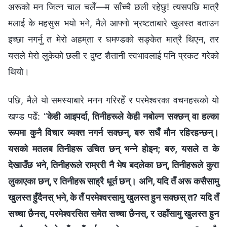
अरूको मन जित्न चाल चलेँ—म साँच्‍चै छली रहेछु! त्यसपछि मात्रै
मलाई के महसुस भयो भने, मैले आफ्‍नो भ्रष्टताबारे खुलस्त बताउन
इच्‍छा नगर्नु त मेरो अहम्‌ता र घमण्डको सङ्केत मात्रै थिएन, तर
यसले मेरो लुकेको छली र दुष्ट शैतानी स्वभावलाई पनि प्रकट गरेको
थियो।
पछि, मैले यो समस्याबारे मनन गरिरहेँ र परमेश्‍वरका वचनहरूको यो
खण्ड पढेँ: “
केही आइपर्दा, तिनीहरूले केही नबोल्न सक्छन् वा हल्का
रूपमा कुनै विचार व्यक्त नगर्न सक्छन्, बरु सधैँ मौन रहिरहन्छन्।
यसको मतलब तिनीहरू उचित छन् भन्‍ने होइन; बरु, यसले त के
देखाउँछ भने, तिनीहरूले राम्ररी नै भेष बदलेका छन्, तिनीहरूले कुरा
लुकाएका छन्, र तिनीहरू साह्रै धूर्त छन्। अनि, यदि तँ अरू कसैसामु
खुलस्त हुँदैनस् भने, के तँ परमेश्‍वरसामु खुलस्त हुन सक्छस् त? यदि तँ
सच्चा छैनस्, परमेश्‍वरसित समेत सच्चा छैनस्, र उहाँसामु खुलस्त हुन