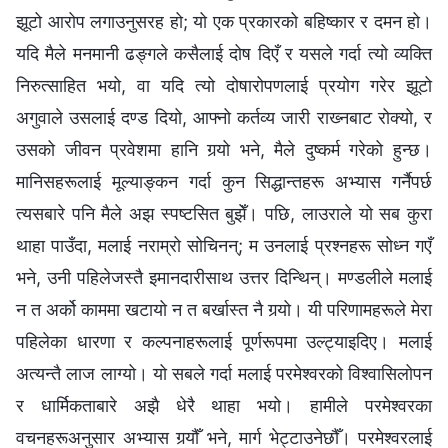
झूटो आरोप लगाउनुसरह हो; यो एक प्रकारको बहिष्कार र दमन हो।
यदि मैले मनमानी ढङ्गले कसैलाई दोष दिएँ र यसले गर्दा त्यो व्यक्ति
निरुत्साहित भयो, वा यदि त्यो दोषारोपणलाई प्रयोग गरेर झूटो
अगुवाले उसलाई दण्ड दियो, आफ्‍नो कर्तव्य जारी राख्‍नबाट रोक्यो, र
उसको जीवन प्रवेशमा हानि गर्‍यो भने, मैले दुष्कर्म गरेको हुन्छ।
मानिसहरूलाई मूल्याङ्कन गर्दा कुन सिद्धान्तहरू अभ्यास गर्नैपर्छ
त्यसबारे पनि मैले अझ स्पष्टसित बुझेँ। पछि, लाउराले यो सब कुरा
थाहा पाउँदा, मलाई नराम्रो सोचिनन्; म उनलाई प्रश्‍नहरू सोध्‍न गएँ
भने, उनी पहिलेजस्तै इमानदारीसाथ उत्तर दिन्थिन्। मण्डलीले मलाई
न त अर्को काममा खटायो न त बर्खास्त नै गर्‍यो। यी परिणामहरूले मेरा
पहिलेका धारणा र कल्‍पनाहरूलाई पूर्णरूपमा उल्ट्याइदिए। मलाई
अत्यन्तै लाज लाग्यो। यो सबले गर्दा मलाई परमेश्‍वरको विश्‍वासिलोपन
र धार्मिकताबारे अझै धेरै थाहा भयो। हामीले परमेश्‍वरका
वचनहरूअनुसार अभ्यास गर्‍यौँ भने, मार्ग भेट्टाउनेछौँ। परमेश्‍वरलाई