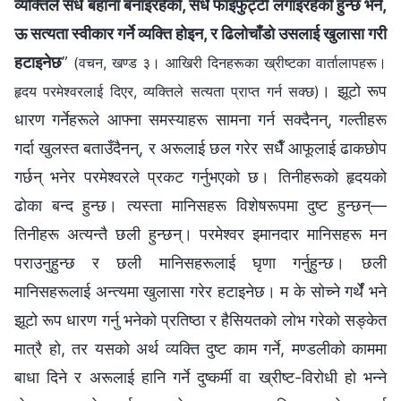
व्यक्तिले सधैँ बहाना बनाइरहेको, सधैँ फाइँफुट्टी लगाइरहेको हुन्छ भने,
ऊ सत्यता स्वीकार गर्ने व्यक्ति होइन, र ढिलोचाँडो उसलाई खुलासा गरी
हटाइनेछ
”
(वचन, खण्ड ३। आखिरी दिनहरूका ख्रीष्टका वार्तालापहरू।
। झूटो रूप
हृदय परमेश्‍वरलाई दिएर, व्यक्तिले सत्यता प्राप्त गर्न सक्छ)
धारण गर्नेहरूले आफ्‍ना समस्याहरू सामना गर्न सक्दैनन्, गल्तीहरू
गर्दा खुलस्त बताउँदैनन्, र अरूलाई छल गरेर सधैँ आफूलाई ढाकछोप
गर्छन् भनेर परमेश्‍वरले प्रकट गर्नुभएको छ। तिनीहरूको हृदयको
ढोका बन्द हुन्छ। त्यस्ता मानिसहरू विशेषरूपमा दुष्ट हुन्छन्—
तिनीहरू अत्यन्तै छली हुन्छन्। परमेश्‍वर इमानदार मानिसहरू मन
पराउनुहुन्छ र छली मानिसहरूलाई घृणा गर्नुहुन्छ। छली
मानिसहरूलाई अन्त्यमा खुलासा गरेर हटाइनेछ। म के सोच्ने गर्थेँ भने
झूटो रूप धारण गर्नु भनेको प्रतिष्ठा र हैसियतको लोभ गरेको सङ्केत
मात्रै हो, तर यसको अर्थ व्यक्ति दुष्ट काम गर्ने, मण्डलीको काममा
बाधा दिने र अरूलाई हानि गर्ने दुष्कर्मी वा ख्रीष्ट-विरोधी हो भन्‍ने