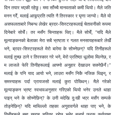
दिन तयार भएकी रहेछु। ममा साँच्‍चै मानवताको कमी थियो। मैले जति
मनन गरेँ, मलाई आफूप्रति त्यति नै तिरस्कार र घृणा जाग्यो। मैले यो
असफलताबारे निबन्ध लेखेर ब्रदर-सिस्टरहरूलाई चेतावनीको रूपमा
दिनेबारे सोचेँ। तर मसँग चिन्ताहरू थिए। मैले सोचेँ, “यदि मैले
मूल्याङ्कनको बेलाका मेरा सबै भ्रष्टता र गलत मनसायहरूबारे लेखेँ
भने, ब्रदर-सिस्टरहरूले मेरो बारेमा के सोच्‍नेछन्? यदि तिनीहरूले
मलाई तुच्छ ठाने र तिरस्कार गरे भने, मेरो प्रतिष्ठा धूलोमा मिल्नेछ, र
म लाजले फेरि तिनीहरूलाई आफ्‍नो अनुहार देखाउन सक्‍नेछैनँ।”
मलाई के पनि याद आयो भने, लाउरा मसँग निकै नजिक थिइन्, र
समस्याहरू पर्दा प्रायजसो मलाई कुरा पोख्थिन्। मैले गरेको
मूल्याङ्कन भ्रष्ट स्वभावअनुसार गरिएको थियो भनेर उनले थाहा
पाइन् भने के सोच्‍नेछिन्? के उनी मदेखि दुःखी भएर मसँग सम्पर्क
तोड्नेछिन्? यदि माथिल्‍लो तहका अगुवावर्गले थाहा पाए भने, के
तिनीहरूले ममा खराब चरित्र रहेछ भनेर मलाई फरक कर्तव्यमा