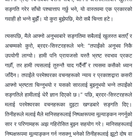
सङ्गति गरेर साँचो पश्‍चात्ताप गर्छु भने, यो वास्तवमा एक प्रकारको
गवाही हो भन्ने बुझेँ। यो कुरा बुझेपछि, मेरो सबै चिन्ता हटे।
त्यसपछि, मैले आफ्‍नो अनुभवबारे सङ्गतिमा सबैलाई खुलस्त बताएँ र
अचम्‍मको कुरो, ब्रदर-सिस्टरहरूले भने: “तपाईंको अनुभव निकै
उपयोगी लाग्यो। हामी पनि प्रायजसो यस्तै भ्रष्ट स्वभाव प्रकट
गर्छौँ, तर हामी त्यसलाई तुरुन्तै याद गर्दैनौँ र त्यसमा कसैको ध्यान
जाँदैन। तपाईंले परमेश्‍वरका वचनहरूको न्याय र प्रकाशद्वारा कसरी
आफ्‍नो भ्रष्टता चिन्‍नुभयो र यसको सारलाई बुझ्‍नुभयो भन्‍ने तपाईंको
सङ्गतिले हामीलाई धेरै ज्ञान दिएको छ।” पछि, ब्रदर-सिस्टरहरूले
मलाई परमेश्‍वरका वचनहरूका दुइटा खण्डबारे सङ्गति दिए।
तिनीहरूले मलाई मैले मानिसहरूलाई निष्‍पक्षरूपमा मूल्याङ्कन नगर्नुको
सार र परिणामहरू अझ गहिरोसित बुझ्‍न सहयोग गरे। मानिसहरूलाई
निष्पक्षरूपमा मूल्याङ्कन गर्न नसक्‍नु भनेको तिनीहरूलाई झूटो दोष वा