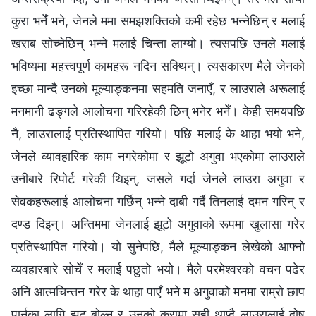
कुरा भनेँ भने, जेनले ममा समझशक्तिको कमी रहेछ भन्‍नेछिन् र मलाई
खराब सोच्‍नेछिन् भन्‍ने मलाई चिन्ता लाग्यो। त्यसपछि उनले मलाई
भविष्यमा महत्त्वपूर्ण कामहरू नदिन सक्थिन्। त्यसकारण मैले जेनको
इच्‍छा मान्दै उनको मूल्याङ्कनमा सहमति जनाएँ, र लाउराले अरूलाई
मनमानी ढङ्गले आलोचना गरिरहेकी छिन् भनेर भनेँ। केही समयपछि
नै, लाउरालाई प्रतिस्थापित गरियो। पछि मलाई के थाहा भयो भने,
जेनले व्यावहारिक काम नगरेकोमा र झूटो अगुवा भएकोमा लाउराले
उनीबारे रिपोर्ट गरेकी थिइन्, जसले गर्दा जेनले लाउरा अगुवा र
सेवकहरूलाई आलोचना गर्छिन् भन्‍ने दाबी गर्दै तिनलाई दमन गरिन् र
दण्ड दिइन्। अन्तिममा जेनलाई झूटो अगुवाको रूपमा खुलासा गरेर
प्रतिस्थापित गरियो। यो सुनेपछि, मैले मूल्याङ्कन लेखेको आफ्नो
व्यवहारबारे सोचेँ र मलाई पछुतो भयो। मैले परमेश्‍वरको वचन पढेर
अनि आत्मचिन्तन गरेर के थाहा पाएँ भने म अगुवाको मनमा राम्रो छाप
पार्नका लागि झूट बोल्‍न र उनको कुरामा सही थाप्दै लाउरालाई दोष