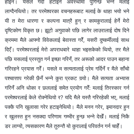
होइन। यसले गर्दा हटाइने अवस्थामा पुगिन्छ भन्‍ने मलाई
लाग्दैनथियो। तर परमेश्‍वरका वचनहरूबाट मलाई के थाहा भयो भने
यी त मेरा धारणा र कल्‍पना मात्रै हुन् र कामकुरालाई हेर्ने मेरो
दृष्टिकोण विकृत छ। झूटो अगुवाको पछि लागेर लाउरालाई दोष दिने
क्रममा मैले आफ्‍नो विवेकलाई बेवास्ता गरेँ, यसरी दुष्कर्मीलाई साथ
दिएँ। परमेश्‍वरलाई मेरो अपराधबारे थाहा भइसकेको थियो, तर मैले
पछि यसलाई प्रस्तुत गर्न इच्‍छा गरिनँ, तर अरूको आदर पाउन बहाना
गरिरहने प्रयास गरेँ। यसले म सत्यतालाई प्रेम गर्दिनँ र मैले साँचो
पश्‍चात्ताप गरेकी छैनँ भन्‍ने कुरा प्रकट गर्‍यो। मैले सत्यता अभ्यास
गरिनँ अनि धोका र छललाई समेत प्रयोग गरेँ: मलाई तिरस्कार गर्न
परमेश्‍वरलाई केले रोक्‍नेथियो र? यदि मैले यस्तै गरिरहेकी भए, मलाई
पक्‍कै पनि खुलासा गरेर हटाइनेथियो। मैले मनन गरेर, इमानदार हुन
र खुलस्त हुन नसक्दा परिणाम गम्‍भीर हुन्छ भन्‍ने देखेँ। मलाई निकै
डर लाग्यो, त्यसकारण मैले तुरुन्तै यो कुरालाई परिवर्तन गर्न चाहेँ।