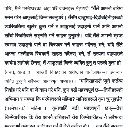
पछि, मैले परमेश्‍वरका अझ धेरै वचनहरू भेट्टाएँ: “
तैँले आफ्‍नो बारेमा
मनन गरेर आफूलाई चिन्‍न सक्‍नुपर्छ। तँसँग दाजुभाइ-दिदीबहिनीहरूको
उपस्थितिमा खुलेर कुरा गर्ने र आफूलाई उदाङ्गो पार्ने अनि आफ्‍नो
साँचो स्थितिबारे सङ्गति गर्ने साहस हुनुपर्छ। यदि तैँले आफ्‍नो भ्रष्ट
स्वभाव उदाङ्गो पार्ने वा चिरफार गर्ने साहस गर्दैनस् भने; यदि तैँले
आफ्‍ना गल्तीहरू स्विकार्ने साहस गर्दैनस् भने, तँ सत्यता पछ्याउने
कार्यमा लागेको छैनस्, तँ आफूलाई चिन्‍ने व्यक्ति हुनु त परको कुरा हो
”
(वचन, खण्ड ३। आखिरी दिनहरूका ख्रीष्टका वार्तालापहरू। इमान्दार
। “
मानिसहरूले जुनै कर्तव्य
व्यक्ति हुनुको सबैभन्दा आधारभूत अभ्यास)
निर्वाह गरे पनि वा जे काम गरे पनि, कुन बढी महत्त्वपूर्ण छ—तिनीहरूको
अभिमान र घमण्ड कि परमेश्‍वरको महिमा? मानिसहरूले कुन चुन्‍नुपर्छ?
(परमेश्‍वरको महिमा।)
कुनचाहिँ बढी महत्त्वपूर्ण छन्—तेरा
जिम्‍मेवारीहरू कि तेरा आफ्‍नै रुचिहरू? तेरा जिम्‍मेवारीहरू नै सबैभन्दा
महत्त्वपूर्ण कुरा हुन्, र ती पूरा गर्नु नै तेरो कर्तव्य हो। … जब तैँले सत्यता