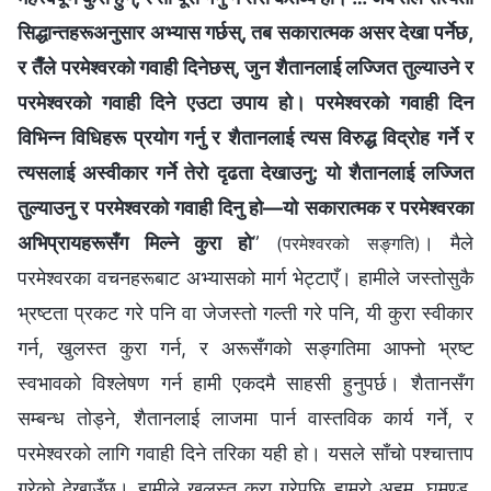
सिद्धान्तहरूअनुसार अभ्यास गर्छस्, तब सकारात्मक असर देखा पर्नेछ,
र तैँले परमेश्‍वरको गवाही दिनेछस्, जुन शैतानलाई लज्जित तुल्याउने र
परमेश्‍वरको गवाही दिने एउटा उपाय हो। परमेश्‍वरको गवाही दिन
विभिन्न विधिहरू प्रयोग गर्नु र शैतानलाई त्यस विरुद्ध विद्रोह गर्ने र
त्यसलाई अस्वीकार गर्ने तेरो दृढता देखाउनु: यो शैतानलाई लज्जित
तुल्याउनु र परमेश्‍वरको गवाही दिनु हो—यो सकारात्मक र परमेश्‍वरका
अभिप्रायहरूसँग मिल्ने कुरा हो
”
। मैले
(परमेश्‍वरको सङ्गति)
परमेश्‍वरका वचनहरूबाट अभ्यासको मार्ग भेट्टाएँ। हामीले जस्तोसुकै
भ्रष्टता प्रकट गरे पनि वा जेजस्तो गल्ती गरे पनि, यी कुरा स्वीकार
गर्न, खुलस्त कुरा गर्न, र अरूसँगको सङ्गतिमा आफ्नो भ्रष्ट
स्वभावको विश्‍लेषण गर्न हामी एकदमै साहसी हुनुपर्छ। शैतानसँग
सम्‍बन्ध तोड्ने, शैतानलाई लाजमा पार्न वास्तविक कार्य गर्ने, र
परमेश्‍वरको लागि गवाही दिने तरिका यही हो। यसले साँचो पश्‍चात्ताप
गरेको देखाउँछ। हामीले खुलस्त कुरा गरेपछि हाम्रो अहम्, घमण्ड,