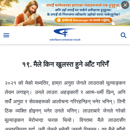
१९. मैले किन खुलस्त हुने आँट गरिनँ
१९. मैले किन खुलस्त हुने आँट गरिनँ
२०२१ को मेको मध्यतिर, हाम्रा अगुवा जेनले लाउराको मूल्याङ्कन
लेख्‍न लगाइन्। उनले लाउरा अहङ्कारी र आत्म-धर्मी छिन्, अनि
सधैँ अगुवा र सेवकहरूको आलोचना गरिरहन्छिन् भनेर भनिन्। तिनी
ठिक व्यक्ति होइनन् भनेर उनले भनिन्। लाउराबारे जेनले गरेको
मूल्याङ्कन मेरोभन्दा फरक थियो। विगतमा मैले लाउरासँग
अन्तरक्रिया गर्दा, उनी जेनले भनेकी जस्तो थिइनन्। तर मैले साँचो