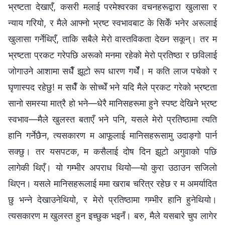
भ्रष्टता देखाएँ, कसरी मलाई परमेश्‍वरका वचनहरूद्वारा खुलासा र
न्याय गरियो, र मैले आफ्‍नो भ्रष्ट स्वभावबाट के सिकेँ भनेर अरूलाई
खुलासा गर्नेथिएँ, ताकि सबैले मेरो वास्तविकता देख्‍न सकून्। तर म
भ्रष्टता प्रकट गरेपछि अरूको मनमा रहेको मेरो प्रतिष्ठा र छविलाई
जोगाउने आशामा सधैँ झूटो रूप धारण गर्थेँ। म कति लाज पचेको र
घृणास्पद रहेछु! म सधैँ के सोच्थेँ भने यदि मैले प्रकट गरेको भ्रष्टता
सानो समस्या मात्रै हो भने—धेरै मानिसहरूमा हुने स्पष्ट देखिने भ्रष्ट
स्वभाव—मैले खुलस्त बताएँ भने पनि, यसले मेरो प्रतिष्ठामा त्यति
हानि गर्नेछैन, त्यसकारण म आफूलाई मानिसहरूसामु उदाङ्गो पार्न
सक्छु। तर यसपटक, म कसैलाई दोष दिन झूटो अगुवाको पछि
लागेकी थिएँ। यो गम्‍भीर अपराध थियो—यो कुरा उठाउन सजिलो
थिएन। यसले मानिसहरूलाई ममा खराब चरित्र रहेछ र म अमर्यादित
छु भन्‍ने देखाउनेथियो, र मेरो प्रतिष्ठामा गम्भीर हानि हुनेथियो।
त्यसकारण म खुलस्त हुन इच्छुक भइनँ। बरु, मैले यसबारे चुप लागेर