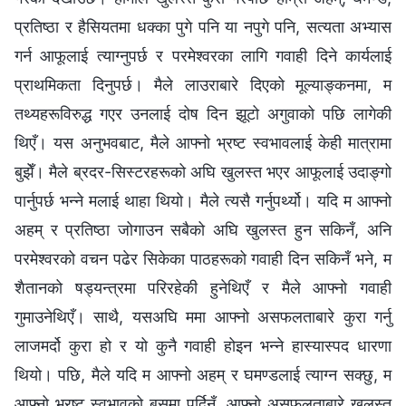
प्रतिष्ठा र हैसियतमा धक्‍का पुगे पनि या नपुगे पनि, सत्यता अभ्यास
गर्न आफूलाई त्याग्‍नुपर्छ र परमेश्‍वरका लागि गवाही दिने कार्यलाई
प्राथमिकता दिनुपर्छ। मैले लाउराबारे दिएको मूल्याङ्कनमा, म
तथ्यहरूविरुद्ध गएर उनलाई दोष दिन झूटो अगुवाको पछि लागेकी
थिएँ। यस अनुभवबाट, मैले आफ्‍नो भ्रष्ट स्वभावलाई केही मात्रामा
बुझेँ। मैले ब्रदर-सिस्टरहरूको अघि खुलस्त भएर आफूलाई उदाङ्गो
पार्नुपर्छ भन्‍ने मलाई थाहा थियो। मैले त्यसै गर्नुपर्थ्यो। यदि म आफ्‍नो
अहम्‌ र प्रतिष्ठा जोगाउन सबैको अघि खुलस्त हुन सकिनँ, अनि
परमेश्‍वरको वचन पढेर सिकेका पाठहरूको गवाही दिन सकिनँ भने, म
शैतानको षड्यन्त्रमा परिरहेकी हुनेथिएँ र मैले आफ्‍नो गवाही
गुमाउनेथिएँ। साथै, यसअघि ममा आफ्‍नो असफलताबारे कुरा गर्नु
लाजमर्दो कुरा हो र यो कुनै गवाही होइन भन्ने हास्यास्पद धारणा
थियो। पछि, मैले यदि म आफ्‍नो अहम्‌ र घमण्डलाई त्याग्‍न सक्छु, म
आफ्‍नो भ्रष्ट स्वभावको बसमा पर्दिनँ, आफ्‍नो असफलताबारे खुलस्त