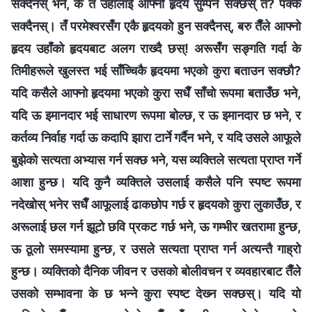
सक्दैनस् भने, के तँ उहाँलाई आफ्नो हृदय सुम्पन सक्छस् त? पक्कै
सक्दैनस्। तँ परमेश्‍वरसँग एकै हृदयको हुन सक्दैनस्, बरु तैँले आफ्नो
हृदय उहाँको हृदयबाट अलग राख्दै छस्! अरूसँग सङ्गति गर्दा के
तिमीहरूले खुलस्त भई साँच्‍चिकै हृदयमा भएको कुरा बताउन सक्छौ?
यदि कसैले आफ्‍नो हृदयमा भएको कुरा सधैँ साँचो रूपमा बताउँछ भने,
यदि ऊ इमानदार भई साधारण रूपमा बोल्छ, र ऊ इमानदार छ भने, र
कर्तव्य निर्वाह गर्दा ऊ कदापि झारा टार्ने गर्दैन भने, र यदि उसले आफूले
बुझेको सत्यता अभ्यास गर्न सक्छ भने, यस व्यक्तिले सत्यता प्राप्त गर्ने
आशा हुन्छ। यदि कुनै व्यक्तिले उसलाई कसैले पनि स्पष्ट रूपमा
नदेखोस् भनेर सधैँ आफूलाई ढाकछोप गर्छ र हृदयको कुरा लुकाउँछ, र
अरूलाई छल गर्न झूटो छवि प्रकट गर्छ भने, ऊ गम्भीर खतरामा हुन्छ,
ऊ ठूलो समस्यामा हुन्छ, र उसले सत्यता प्राप्त गर्न अत्यन्तै गाह्रो
हुन्छ। व्यक्तिको दैनिक जीवन र उसको बोलीवचन र व्यवहारबाट तैँले
उसको सम्‍भावना के छ भन्‍ने कुरा स्पष्ट देख्‍न सक्छस्। यदि यो