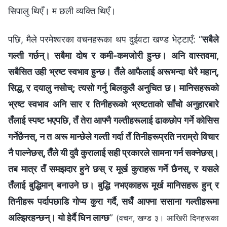
सिपालु थिएँ। म छली व्यक्ति थिएँ।
पछि, मैले परमेश्‍वरका वचनहरूका थप दुईवटा खण्ड भेट्टाएँ: “
सबैले
गल्ती गर्छन्। सबैमा दोष र कमी-कमजोरी हुन्छ। अनि वास्तवमा,
सबैसित उही भ्रष्ट स्वभाव हुन्छ। तैँले आफैलाई अरूभन्दा धेरै महान्,
सिद्ध, र दयालु नसोच्; त्यसो गर्नु बिलकुलै अनुचित छ। मानिसहरूको
भ्रष्ट स्वभाव अनि सार र तिनीहरूको भ्रष्टताको साँचो अनुहारबारे
तँलाई स्पष्ट भएपछि, तँ तेरा आफ्नै गल्तीहरूलाई ढाकछोप गर्ने कोसिस
गर्नेछैनस्, न त अरू मान्छेले गल्ती गर्दा तँ तिनीहरूप्रति नराम्रो विचार
नै पाल्नेछस्, तैँले यी दुवै कुरालाई सही प्रकारले सामना गर्न सक्‍नेछस्।
तब मात्र तँ समझदार हुने छस् र मूर्ख कुराहरू गर्ने छैनस्, र यसले
तँलाई बुद्धिमान् बनाउने छ। बुद्धि नभएकाहरू मूर्ख मानिसहरू हुन् र
तिनीहरू पर्दापछाडि गोप्य कुरा गर्दै, सधैँ आफ्ना ससाना गल्तीहरूमा
अल्झिरहन्छन्। यो हेर्दै घिन लाग्छ
”
(वचन, खण्ड ३। आखिरी दिनहरूका