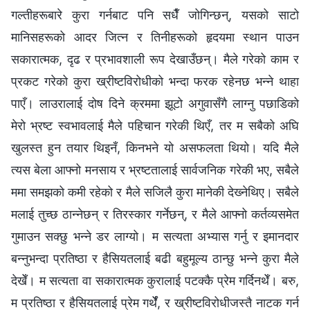
गल्तीहरूबारे कुरा गर्नबाट पनि सधैँ जोगिन्छन्, यसको साटो
मानिसहरूको आदर जित्न र तिनीहरूको हृदयमा स्थान पाउन
सकारात्मक, दृढ र प्रभावशाली रूप देखाउँछन्। मैले गरेको काम र
प्रकट गरेको कुरा ख्रीष्टविरोधीको भन्दा फरक रहेनछ भन्‍ने थाहा
पाएँ। लाउरालाई दोष दिने क्रममा झूटो अगुवासँगै लाग्‍नु पछाडिको
मेरो भ्रष्ट स्वभावलाई मैले पहिचान गरेकी थिएँ, तर म सबैको अघि
खुलस्त हुन तयार थिइनँ, किनभने यो असफलता थियो। यदि मैले
त्यस बेला आफ्नो मनसाय र भ्रष्टतालाई सार्वजनिक गरेकी भए, सबैले
ममा समझको कमी रहेको र मैले सजिलै कुरा मानेकी देख्‍नेथिए। सबैले
मलाई तुच्छ ठान्नेछन् र तिरस्कार गर्नेछन्, र मैले आफ्‍नो कर्तव्यसमेत
गुमाउन सक्छु भन्‍ने डर लाग्यो। म सत्यता अभ्यास गर्नु र इमानदार
बन्‍नुभन्दा प्रतिष्ठा र हैसियतलाई बढी बहुमूल्य ठान्छु भन्‍ने कुरा मैले
देखेँ। म सत्यता वा सकारात्मक कुरालाई पटक्‍कै प्रेम गर्दिनथेँ। बरु,
म प्रतिष्ठा र हैसियतलाई प्रेम गर्थेँ, र ख्रीष्टविरोधीजस्तै नाटक गर्न