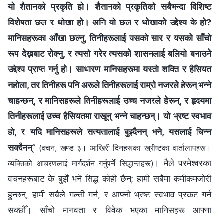
यो शैतानको प्रकृति हो। शैतानको प्रकृतिको सबैभन्दा विशिष्ट
विशेषता छल र धोखा हो। अनि यो छल र धोखाको उद्देश्य के हो?
मानिसहरूका आँखा छल्नु, तिनीहरूलाई यसको सार र यसको साँचो
रूप देख्नबाट रोक्नु, र त्यसो गरेर त्यसको शासनलाई बलियो बनाउने
उद्देश्य प्राप्त गर्नु हो। साधारण मानिसहरूमा यस्तो शक्ति र हैसियत
नहोला, तर तिनीहरू पनि अरूले तिनीहरूलाई राम्रो नजरले हेरून् भन्‍ने
चाहन्छन्, र मानिसहरूले तिनीहरूलाई उच्च नजरले हेरून्, र हृदयमा
तिनीहरूलाई उच्च हैसियतमा राखून् भन्‍ने चाहन्छन्। यो भ्रष्ट स्वभाव
हो, र यदि मानिसहरूले सत्यतालाई बुझ्दैनन् भने, यसलाई चिन्न
सक्दैनन्
”
(वचन, खण्ड ३। आखिरी दिनहरूका ख्रीष्टका वार्तालापहरू।
। मैले परमेश्‍वरका
व्यक्तिको आचरणलाई मार्गदर्शन गर्नुपर्ने सिद्धान्तहरू)
वचनहरूबाट के बुझेँ भने सिद्ध कोही छैन; हामी सबैमा कमीकमजोरी
हुन्छन्, हामी सबैले गल्ती गर्न, र आफ्‍नो भ्रष्ट स्वभाव प्रकट गर्न
सक्छौँ। साँचो मानवता र विवेक भएका मानिसहरू आफ्‍ना