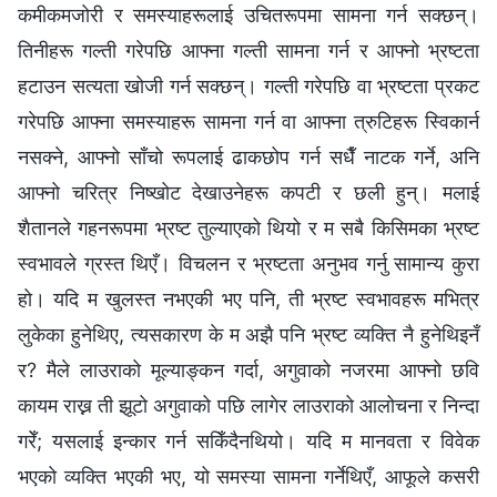
कमीकमजोरी र समस्याहरूलाई उचितरूपमा सामना गर्न सक्छन्।
तिनीहरू गल्ती गरेपछि आफ्‍ना गल्ती सामना गर्न र आफ्‍नो भ्रष्टता
हटाउन सत्यता खोजी गर्न सक्छन्। गल्ती गरेपछि वा भ्रष्टता प्रकट
गरेपछि आफ्‍ना समस्याहरू सामना गर्न वा आफ्‍ना त्रुटिहरू स्विकार्न
नसक्‍ने, आफ्‍नो साँचो रूपलाई ढाकछोप गर्न सधैँ नाटक गर्ने, अनि
आफ्‍नो चरित्र निष्खोट देखाउनेहरू कपटी र छली हुन्। मलाई
शैतानले गहनरूपमा भ्रष्ट तुल्याएको थियो र म सबै किसिमका भ्रष्ट
स्वभावले ग्रस्त थिएँ। विचलन र भ्रष्टता अनुभव गर्नु सामान्य कुरा
हो। यदि म खुलस्त नभएकी भए पनि, ती भ्रष्ट स्वभावहरू मभित्र
लुकेका हुनेथिए, त्यसकारण के म अझै पनि भ्रष्ट व्यक्ति नै हुनेथिइनँ
र? मैले लाउराको मूल्याङ्कन गर्दा, अगुवाको नजरमा आफ्‍नो छवि
कायम राख्न ती झूटो अगुवाको पछि लागेर लाउराको आलोचना र निन्दा
गरेँ; यसलाई इन्कार गर्न सकिँदैनथियो। यदि म मानवता र विवेक
भएको व्यक्ति भएकी भए, यो समस्या सामना गर्नेथिएँ, आफूले कसरी