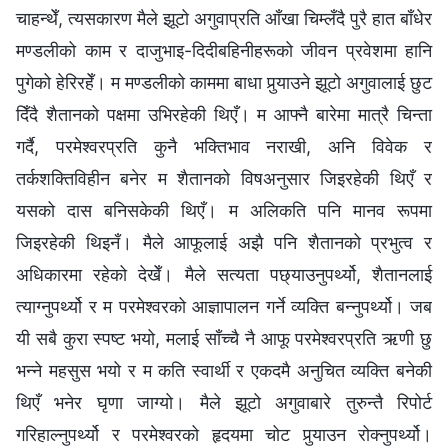
चाहन्थेँ, त्यसकारण मैले झूटो अगुवाप्रति आँखा चिम्‍लँदै पुरै हात बाँधेर
मण्डलीको काम र दाजुभाइ-दिदीबहिनीहरूको जीवन प्रवेशमा हानि
पुगेको हेरिरहेँ। म मण्डलीको काममा बाधा पुर्‍याउने झूटो अगुवालाई छुट
दिँदै शैतानको पक्षमा उभिरहेकी थिएँ। म आफ्‍नै बारेमा मात्रै चिन्ता
गर्दै, परमेश्‍वरप्रति कुनै भक्तिभाव नराखी, अनि विवेक र
तर्कशक्तिविहीन बनेर म शैतानको विषअनुसार जिइरहेकी थिएँ र
यसको दास बनिसकेकी थिएँ। म अलिकति पनि मानव रूपमा
जिइरहेकी थिइनँ। मैले आफूलाई अझै पनि शैतानको प्रभुत्व र
अधिकारमा रहेको देखेँ। मैले सत्यता पछ्याउनुपर्थ्यो, शैतानलाई
त्याग्‍नुपर्थ्यो र म परमेश्‍वरको आज्ञापालन गर्ने व्यक्ति बन्‍नुपर्थ्यो। जब
यी सबै कुरा स्पष्ट भयो, मलाई साँच्‍चै नै आफू परमेश्‍वरप्रति ऋणी छु
भन्‍ने महसुस भयो र म कति स्वार्थी र एकदमै अनुचित व्यक्ति बनेकी
थिएँ भनेर घृणा जाग्यो। मैले झूटो अगुवाबारे तुरुन्तै रिपोर्ट
गरिहाल्‍नुपर्थ्यो र परमेश्‍वरको हृदयमा चोट पुर्‍याउन रोक्नुपर्थ्यो।