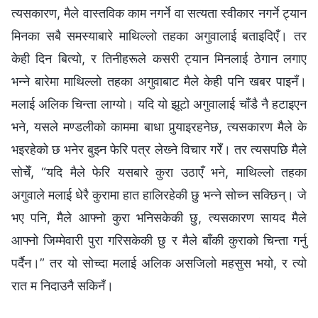
त्यसकारण, मैले वास्तविक काम नगर्ने वा सत्यता स्वीकार नगर्ने ट्यान
मिनका सबै समस्याबारे माथिल्‍लो तहका अगुवालाई बताइदिएँ। तर
केही दिन बित्यो, र तिनीहरूले कसरी ट्यान मिनलाई ठेगान लगाए
भन्‍ने बारेमा माथिल्‍लो तहका अगुवाबाट मैले केही पनि खबर पाइनँ।
मलाई अलिक चिन्ता लाग्यो। यदि यो झूटो अगुवालाई चाँडै नै हटाइएन
भने, यसले मण्डलीको काममा बाधा पुर्‍याइरहनेछ, त्यसकारण मैले के
भइरहेको छ भनेर बुझ्‍न फेरि पत्र लेख्‍ने विचार गरेँ। तर त्यसपछि मैले
सोचेँ, “यदि मैले फेरि यसबारे कुरा उठाएँ भने, माथिल्‍लो तहका
अगुवाले मलाई धेरै कुरामा हात हालिरहेकी छु भन्ने सोच्‍न सक्छिन्। जे
भए पनि, मैले आफ्नो कुरा भनिसकेकी छु, त्यसकारण सायद मैले
आफ्‍नो जिम्‍मेवारी पुरा गरिसकेकी छु र मैले बाँकी कुराको चिन्ता गर्नु
पर्दैन।” तर यो सोच्दा मलाई अलिक असजिलो महसुस भयो, र त्यो
रात म निदाउनै सकिनँ।