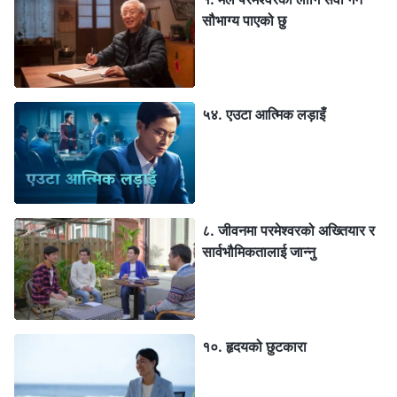
सौभाग्य पाएको छु
५४. एउटा आत्मिक लड़ाइँ
८. जीवनमा परमेश्‍वरको अख्तियार र
सार्वभौमिकतालाई जान्‍नु
१०. हृदयको छुटकारा