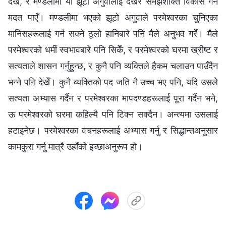
देखेँ, र मण्डलीमा यो झूटा अगुवालाई देखेर समझशक्ति विकास गर्न
मदत पाएँ। मण्डलीमा भएको झूटो अगुवाले परमेश्‍वरका चुनिएका
मानिसहरूलाई गर्न सक्ने ठूलो हानिबारे पनि मैले अनुभव गरेँ। मैले
परमेश्‍वरको धर्मी स्वभावबारे पनि सिकेँ, र परमेश्‍वरको घरमा ख्रीष्‍ट र
सत्यताले शासन गर्नुहुन्छ, र कुनै पनि व्यक्तिले हैकम चलाउन पाउँदैन
भन्‍ने पनि देखेँ। कुनै व्यक्तिको पद जति नै उच्‍च भए पनि, यदि उसले
सत्यता अभ्यास गर्दैन र परमेश्‍वरका मापदण्डहरूलाई पूरा गर्दैन भने,
ऊ परमेश्‍वरको घरमा कहिल्यै पनि टिक्न सक्दैन। अन्त्यमा उसलाई
हटाइनेछ। परमेश्‍वरका वचनहरूलाई अभ्यास गर्नु र सिद्धान्तअनुसार
कामकुरा गर्नु मात्रै उहाँको इच्‍छाअनुरूप हो।