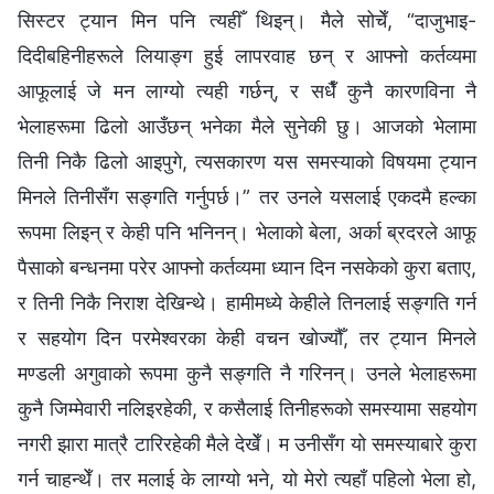
सिस्टर ट्यान मिन पनि त्यहीँ थिइन्। मैले सोचेँ, “दाजुभाइ-
दिदीबहिनीहरूले लियाङ्ग हुई लापरवाह छन् र आफ्‍नो कर्तव्यमा
आफूलाई जे मन लाग्यो त्यही गर्छन्, र सधैँ कुनै कारणविना नै
भेलाहरूमा ढिलो आउँछन् भनेका मैले सुनेकी छु। आजको भेलामा
तिनी निकै ढिलो आइपुगे, त्यसकारण यस समस्याको विषयमा ट्यान
मिनले तिनीसँग सङ्गति गर्नुपर्छ।” तर उनले यसलाई एकदमै हल्का
रूपमा लिइन् र केही पनि भनिनन्। भेलाको बेला, अर्का ब्रदरले आफू
पैसाको बन्धनमा परेर आफ्‍नो कर्तव्यमा ध्यान दिन नसकेको कुरा बताए,
र तिनी निकै निराश देखिन्थे। हामीमध्ये केहीले तिनलाई सङ्गति गर्न
र सहयोग दिन परमेश्‍वरका केही वचन खोज्यौँ, तर ट्यान मिनले
मण्डली अगुवाको रूपमा कुनै सङ्गति नै गरिनन्। उनले भेलाहरूमा
कुनै जिम्‍मेवारी नलिइरहेकी, र कसैलाई तिनीहरूको समस्यामा सहयोग
नगरी झारा मात्रै टारिरहेकी मैले देखेँ। म उनीसँग यो समस्याबारे कुरा
गर्न चाहन्थेँ। तर मलाई के लाग्यो भने, यो मेरो त्यहाँ पहिलो भेला हो,