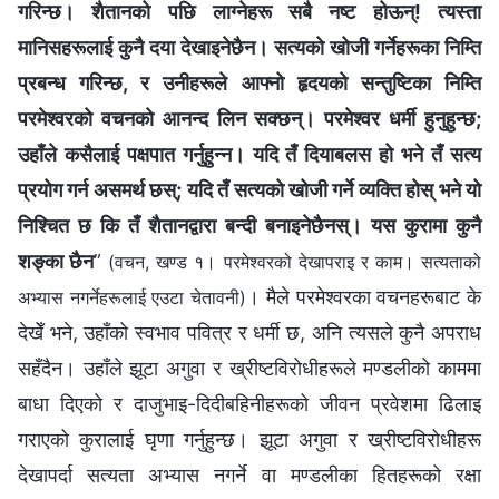
गरिन्छ। शैतानको पछि लाग्नेहरू सबै नष्ट होऊन्! त्यस्ता
मानिसहरूलाई कुनै दया देखाइनेछैन। सत्यको खोजी गर्नेहरूका निम्ति
प्रबन्ध गरिन्छ, र उनीहरूले आफ्नो हृदयको सन्तुष्टिका निम्ति
परमेश्‍वरको वचनको आनन्द लिन सक्छन्। परमेश्‍वर धर्मी हुनुहुन्छ;
उहाँले कसैलाई पक्षपात गर्नुहुन्न। यदि तँ दियाबलस हो भने तँ सत्य
प्रयोग गर्न असमर्थ छस्; यदि तँ सत्यको खोजी गर्ने व्यक्ति होस् भने यो
निश्चित छ कि तँ शैतानद्वारा बन्दी बनाइनेछैनस्। यस कुरामा कुनै
शङ्का छैन
”
(वचन, खण्ड १। परमेश्‍वरको देखापराइ र काम। सत्यताको
। मैले परमेश्‍वरका वचनहरूबाट के
अभ्यास नगर्नेहरूलाई एउटा चेतावनी)
देखेँ भने, उहाँको स्वभाव पवित्र र धर्मी छ, अनि त्यसले कुनै अपराध
सहँदैन। उहाँले झूटा अगुवा र ख्रीष्टविरोधीहरूले मण्डलीको काममा
बाधा दिएको र दाजुभाइ-दिदीबहिनीहरूको जीवन प्रवेशमा ढिलाइ
गराएको कुरालाई घृणा गर्नुहुन्छ। झूटा अगुवा र ख्रीष्टविरोधीहरू
देखापर्दा सत्यता अभ्यास नगर्ने वा मण्डलीका हितहरूको रक्षा