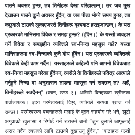
पाउने अवसर हुन्छ, तब तिनीहरू देखा परिहाल्छन्। तर जब मुख
देखाउन पाउने कुनै अवसर हुँदैन, वा जब पीडा भोग्ने समय हुन्छ, तब
कछुवाले टाउको लुकाएजस्तै तिनीहरू दृश्यबाट हराइजान्छन्। के यस
प्रकारको मानिसमा विवेक र समझ हुन्छ?
(हुँदैन।)
के यस्तो व्यवहार
गर्ने विवेक र समझहीन व्यक्तिले स्व-निन्दा महसुस गर्छ? यस्ता
मानिसहरूमा स्व-निन्दाको कुनै बोध हुँदैन। यस प्रकारको व्यक्तिको
विवेकले केही काम गर्दैन। यस्ताहरूले कहिल्यै पनि आफ्नो विवेकबाट
स्व-निन्दा महसुस गरेका हुँदैनन्, त्यसैले के तिनीहरूले पवित्र आत्माले
गर्नुहुने निन्दा वा अनुशासन ताडना महसुस गर्न सक्छन् त? अहँ,
तिनीहरूले सक्दैनन्
”
(वचन, खण्ड ३। आखिरी दिनहरूका ख्रीष्टका
वार्तालापहरू। हृदय परमेश्‍वरलाई दिएर, व्यक्तिले सत्यता प्राप्त गर्न
। परमेश्‍वरका वचनहरूले मलाई के बुझ्‍न सहयोग गरे भने, झूटो
सक्छ)
अगुवाको खुलासा र रिपोर्ट गर्न डराउने बानी “जुन कुराले आफूलाई
असर गर्दैन त्यसको लागि टाउको दुखाउनु हुँदैन,” “बाठाहरू गल्ती