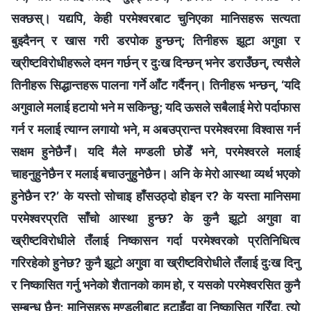
सक्छस्। यद्यपि, केही परमेश्‍वरबाट चुनिएका मानिसहरू सत्यता
बुझ्दैनन् र खास गरी डरपोक हुन्छन्; तिनीहरू झूटा अगुवा र
ख्रीष्टविरोधीहरूले दमन गर्छन् र दुःख दिन्छन् भनेर डराउँछन्, त्यसैले
तिनीहरू सिद्धान्तहरू पालना गर्ने आँट गर्दैनन्। तिनीहरू भन्छन्, ‘यदि
अगुवाले मलाई हटायो भने म सकिन्छु; यदि ऊसले सबैलाई मेरो पर्दाफास
गर्न र मलाई त्याग्‍न लगायो भने, म अबउप्रान्त परमेश्‍वरमा विश्‍वास गर्न
सक्षम हुनेछैनँ। यदि मैले मण्डली छोडेँ भने, परमेश्‍वरले मलाई
चाहनुहुनेछैन र मलाई बचाउनुहुनेछैन। अनि के मेरो आस्था व्यर्थ भएको
हुनेछैन र?’ के यस्तो सोचाइ हाँसउठ्दो होइन र? के यस्ता मानिसमा
परमेश्वरप्रति साँचो आस्था हुन्छ? के कुनै झूटो अगुवा वा
ख्रीष्टविरोधीले तँलाई निष्कासन गर्दा परमेश्वरको प्रतिनिधित्व
गरिरहेको हुनेछ? कुनै झूटो अगुवा वा ख्रीष्टविरोधीले तँलाई दुःख दिनु
र निष्कासित गर्नु भनेको शैतानको काम हो, र यसको परमेश्वरसित कुनै
सम्बन्ध छैन; मानिसहरू मण्डलीबाट हटाइँदा वा निष्कासित गरिँदा, त्यो