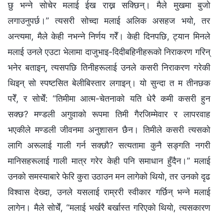
छु भन्‍ने सोचेर मलाई ईख राख्न सक्छिन्। मैले मुखमा बुजो
लगाउनुपर्छ।” त्यसरी सोच्दा मलाई अलिक असहज भयो, तर
अन्त्यमा, मैले केही नभन्‍ने निर्णय गरेँ। केही दिनपछि, ट्यान मिनले
मलाई उनले एउटा भेलामा दाजुभाइ-दिदीबहिनीहरूको निराकरण गरिन्
भनेर बताइन्, त्यसपछि तिनीहरूलाई उनले कसरी निराकरण गरेकी
थिइन् सो स्पष्टसित बेलीबिस्तार लगाइन्। यो सुन्दा त म तीनछक
परेँ, र सोचेँ: “तिमीमा आत्म-चेतनाको यति धेरै कमी कसरी हुन
सक्छ? मण्डली अगुवाको रूपमा तिमी गैरजिम्‍मेवार र लापरवाह
भएकीले मण्डली जीवनमा अनुशासन छैन। तिमीले कसरी त्यसको
लागि अरूलाई गाली गर्न सक्छौ? सत्यतामा कुनै सङ्गति नगरी
मानिसहरूलाई गाली मात्र गरेर केही पनि समाधान हुँदैन।” मलाई
उनको समस्याबारे फेरि कुरा उठाउन मन लागेको थियो, तर उनको दृढ
विश्वास देख्दा, उनले यसलाई राम्ररी स्वीकार गर्छिन् भन्‍ने मलाई
लागेन। मैले सोचेँ, “मलाई भर्खरै बर्खास्त गरिएको थियो, त्यसकारण