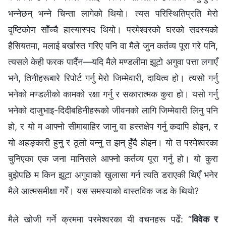
भन्‍नेछन् भन्‍ने चिन्ता लागेको थियो। त्यस परिस्थितिप्रति मेरो
दृष्टिकोण साँच्‍चै हास्यास्पद थियो। परमेश्‍वरको घरको सदस्यको
हैसियतमा, मलाई बर्खास्त गरिए पनि वा मैले जुन कर्तव्य पूरा गरे पनि,
त्यसले केही फरक पार्दैन—यदि मैले मण्डलीमा झूटो अगुवा पत्ता लगाएँ
भने, तिनीहरूबारे रिपोर्ट गर्नु मेरो जिम्‍मेवारी, दायित्व हो। त्यसो गर्नु
भनेको मण्डलीको कामको रक्षा गर्नु र सकारात्मक कुरा हो। यसो गर्नु
भनेको दाजुभाइ-दिदीबहिनीहरूको जीवनको लागि जिम्‍मेवारी लिनु पनि
हो, र यो म आफ्नो सीमाबाहिर जानु वा हस्तक्षेप गर्नु कदापि होइन, र
यो अहङ्कारी हुनु र ठूलो बन्‍नु त झन् हुँदै होइन। यो त परमेश्‍वरका
चुनिएका एक जना मानिसले आफ्नो कर्तव्य पूरा गर्नु हो। यो कुरा
बुझेपछि म किन झूटा अगुवाको खुलासा गर्न त्यति डराएकी थिएँ भनेर
मैले आत्मसमीक्षा गरेँ। यस समस्याको वास्तविक जड के थियो?
मैले खोजी गर्ने क्रममा परमेश्‍वरका यी वचनहरू पढेँ: “
विवेक र