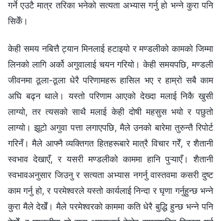
गर्ने एउटै मात्र तरिका भनेको सत्यता अभ्यास गर्नु हो भन्‍ने कुरा पनि
सिकेँ।
केही समय नबित्तै ट्यान मिनलाई हटाइयो र मण्डलीको कामको जिम्‍मा
लिनको लागि अर्को अगुवालाई चयन गरियो। केही समयपछि, मण्डली
जीवनमा ठूला-ठूला धेरै परिणामहरू हासिल भए र हाम्रो सबै काम
अघि बढ्न थाले। यस्तो परिणाम आएको देख्दा मलाई निकै खुसी
लाग्यो, तर त्यसको साथै मलाई केही दोषी महसुस भयो र पछुतो
लाग्यो। झूटो अगुवा पत्ता लगाएपछि, मैले उनको बारेमा तुरुन्तै रिपोर्ट
गरिनँ। मैले आफ्‍नै व्यक्तिगत हितहरूबारे मात्रै विचार गरेँ, र शैतानी
स्वभाव देखाएँ, र यसरी मण्डलीको काममा हानि पुऱ्याएँ। शैतानी
स्वभावअनुसार जिउनु र सत्यता अभ्यास नगर्नु वास्तवमा कसरी दुष्ट
काम गर्नु हो, र परमेश्‍वरले यस्तो कार्यलाई निन्दा र घृणा गर्नुहुन्छ भन्‍ने
कुरा मैले देखेँ। मैले परमेश्‍वरको काममा कति धेरै बुद्धि हुन्छ भन्‍ने पनि