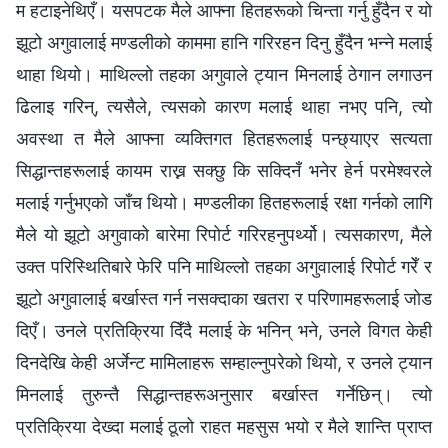
म हटाइनेथिएँ। यसपटक मैले आफ्‍ना हितहरूको चिन्ता गर्नु हुँदैन र यो
झूटो अगुवालाई मण्डलीको काममा हानि गरिरहन दिनु हुँदैन भन्‍ने मलाई
थाहा थियो। माथिल्‍लो तहका अगुवाले ट्यान मिनलाई ठेगान लगाउन
ढिलाइ गरिन्, त्यसैले, त्यसको कारण मलाई थाहा नभए पनि, त्यो
अवस्था त मैले आफ्‍ना व्यक्तिगत हितहरूलाई पन्छ्याएर सत्यता
सिद्धान्तहरूलाई कायम राख्न सक्छु कि सक्दिनँ भनेर हेर्न परमेश्‍वरले
मलाई गर्नुभएको जाँच थियो। मण्डलीका हितहरूलाई रक्षा गर्नको लागि
मैले यो झूटो अगुवाको बारेमा रिपोर्ट गरिरहनुपर्थ्यो। त्यसकारण, मैले
उक्त परिस्थितिबारे फेरि पनि माथिल्‍लो तहका अगुवालाई रिपोर्ट गरेँ र
झूटो अगुवालाई बर्खास्त गर्न नसक्दाका खतरा र परिणामहरूलाई जोड
दिएँ। उनले प्रतिक्रिया दिँदै मलाई के भनिन् भने, उनले विगत केही
दिनदेखि केही अर्जेन्ट मामिलाहरू सम्‍हाल्‍नुपरेको थियो, र उनले ट्यान
मिनलाई तुरुन्तै सिद्धान्तहरूअनुसार बर्खास्त गर्नेछिन्। त्यो
प्रतिक्रिया देख्दा मलाई ठूलो राहत महसुस भयो र मैले शान्ति प्राप्त