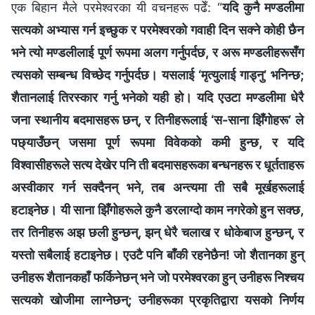
एक बिहान मैले परमेश्‍वरका यी वचनहरू पढेँ: “
यदि कुनै मण्डलीमा
सत्यको अभ्यास गर्न इच्छुक र परमेश्‍वरको गवाही दिन सक्ने कोही छैन
भने त्यो मण्डलीलाई पूर्ण रूपमा अलग गर्नुपर्दछ, र अरू मण्डलीहरूसँग
त्यसको सम्बन्ध विच्छेद गर्नुपर्दछ। यसलाई ‘मृत्युलाई गाड्नु’ भनिन्छ;
शैतानलाई तिरस्कार गर्नु भनेको यही हो। यदि एउटा मण्डलीमा धेरै
जना स्थानीय बदमासहरू छन्, र तिनीहरूलाई ‘स-साना झिँगोहरू’ ले
पछ्याउँछन् जसमा पूर्ण रूपमा विवेकको कमी हुन्छ, र यदि
विश्‍वासीहरूले सत्य देखेर पनि ती बदमासहरूका बन्धनहरू र धूर्तताहरू
अस्वीकार गर्न सक्दैनन् भने, तब अन्त्यमा ती सबै मूर्खहरूलाई
हटाइनेछ। यी साना झिँगोहरूले कुनै डरलाग्दो काम नगरेको हुन सक्छ,
तर तिनीहरू अझ छली हुन्छन्, झन् धेरै चलाख र धोकेबाज हुन्छन्, र
यस्तो सबैलाई हटाइनेछ। एउटै पनि बाँकी रहनेछैन! जो शैतानका हुन्
उनीहरू शैतानकहाँ फर्किनेछन् भने जो परमेश्‍वरका हुन् उनीहरू निश्चय
सत्यको खोजीमा लाग्नेछन्; उनीहरूका प्रकृतिद्वारा यसको निर्णय