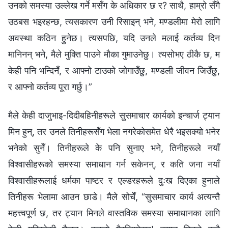
उनको समस्या उल्‍लेख गर्ने मसँग के अधिकार छ र? साथै, हाम्रो सँगै
उठबस भइरहन्छ, त्यसकारण उनी रिसाइन् भने, मण्डलीमा मेरो लागि
अवस्था कठिन हुनेछ। त्यसपछि, यदि उनले मलाई कर्तव्य दिन
मानिनन् भने, मैले मुक्ति पाउने मौका गुमाउनेछु। त्यसोभए ठीकै छ, म
केही पनि भन्दिनँ, र आफ्‍नो टाउको जोगाउँछु, मण्डली जीवन जिउँछु,
र आफ्नो कर्तव्य पूरा गर्छु।”
मैले केही दाजुभाइ-दिदीबहिनीहरूले सुसमाचार कार्यको इन्‍चार्ज ट्यान
मिन हुन्, तर उनले तिनीहरूसँग भेला नगरेकोसमेत धेरै भइसक्यो भनेर
भनेको सुनेँ। तिनीहरूले के पनि सुनाए भने, तिनीहरूले नयाँ
विश्‍वासीहरूको समस्या समाधान गर्न सकेनन्, र कति जना नयाँ
विश्‍वासीहरूलाई धर्मका पाष्टर र एल्डरहरूले दुःख दिएका हुनाले
तिनीहरू भेलामा आउन छाडे। मैले सोचेँ, “सुसमाचार कार्य अत्यन्तै
महत्त्वपूर्ण छ, तर ट्यान मिनले वास्तविक समस्या समाधानका लागि