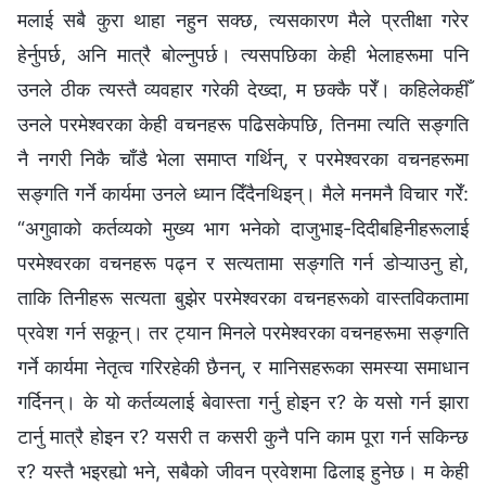
मलाई सबै कुरा थाहा नहुन सक्छ, त्यसकारण मैले प्रतीक्षा गरेर
हेर्नुपर्छ, अनि मात्रै बोल्‍नुपर्छ। त्यसपछिका केही भेलाहरूमा पनि
उनले ठीक त्यस्तै व्यवहार गरेकी देख्दा, म छक्‍कै परेँ। कहिलेकहीँ
उनले परमेश्‍वरका केही वचनहरू पढिसकेपछि, तिनमा त्यति सङ्गति
नै नगरी निकै चाँडै भेला समाप्त गर्थिन्, र परमेश्‍वरका वचनहरूमा
सङ्गति गर्ने कार्यमा उनले ध्यान दिँदैनथिइन्। मैले मनमनै विचार गरेँ:
“अगुवाको कर्तव्यको मुख्य भाग भनेको दाजुभाइ-दिदीबहिनीहरूलाई
परमेश्‍वरका वचनहरू पढ्न र सत्यतामा सङ्गति गर्न डोऱ्याउनु हो,
ताकि तिनीहरू सत्यता बुझेर परमेश्‍वरका वचनहरूको वास्तविकतामा
प्रवेश गर्न सकून्। तर ट्यान मिनले परमेश्‍वरका वचनहरूमा सङ्गति
गर्ने कार्यमा नेतृत्व गरिरहेकी छैनन्, र मानिसहरूका समस्या समाधान
गर्दिनन्। के यो कर्तव्यलाई बेवास्ता गर्नु होइन र? के यसो गर्न झारा
टार्नु मात्रै होइन र? यसरी त कसरी कुनै पनि काम पूरा गर्न सकिन्छ
र? यस्तै भइरह्यो भने, सबैको जीवन प्रवेशमा ढिलाइ हुनेछ। म केही