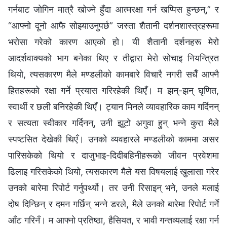
गर्नबाट जोगिन मात्रै खोज्ने हुँदा आत्मरक्षा गर्न खप्‍पिस हुन्छन्,” र
“आफ्नो दूनो आफै सोझ्याउनुपर्छ” जस्ता शैतानी दर्शनशास्‍त्रहरूमा
भरोसा गरेको कारण आएको हो। यी शैतानी दर्शनहरू मेरो
आदर्शवाक्यको भाग बनेका थिए र तीद्वारा मेरो सोचाइ नियन्त्रित
थियो, त्यसकारण मैले मण्डलीको कामबारे विचारै नगरी सधैँ आफ्‍नै
हितहरूको रक्षा गर्ने प्रयास गरिरहेकी थिएँ। म झन्-झन् घृणित,
स्वार्थी र छली बनिरहेकी थिएँ। ट्यान मिनले व्यावहारिक काम गर्दिनन्
र सत्यता स्वीकार गर्दिनन्, उनी झूटो अगुवा हुन् भन्‍ने कुरा मैले
स्पष्टसित देखेकी थिएँ। उनको व्यवहारले मण्डलीको काममा असर
पारिसकेको थियो र दाजुभाइ-दिदीबहिनीहरूको जीवन प्रवेशमा
ढिलाइ गरिसकेको थियो, त्यसकारण मैले यस विषयलाई खुलासा गरेर
उनको बारेमा रिपोर्ट गर्नुपर्थ्यो। तर उनी रिसाइन् भने, उनले मलाई
दोष दिन्छिन् र दमन गर्छिन् भन्‍ने डरले, मैले उनको बारेमा रिपोर्ट गर्ने
आँट गरिनँ। म आफ्‍नो प्रतिष्ठा, हैसियत, र भावी गन्तव्यलाई रक्षा गर्न