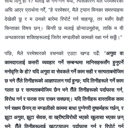
साथ दिनु हो र? मलाई के गर्ने-गर्ने भयो, त्यसकारण मैले परमेश्‍वरको
अघि आएर प्रार्थना गरेँ, “हे परमेश्‍वर, मैले ट्यान मिनका समस्याहरू
देखेकी छु र म उनको बारेमा रिपोर्ट गर्न चाहन्छु, तर मसँग केही
चिन्ताका विषय छन्। बिन्ती छ मलाई डोऱ्याउनुहोस्, ताकि म यी
अन्धकारका शक्तिहरूलाई जितेर मण्डलीको कामको रक्षा गर्न सकूँ।”
पछि, मैले परमेश्‍वरको वचनको एउटा खण्ड पढेँ: “
अगुवा वा
कामदारलाई कसरी व्यवहार गर्ने सम्बन्धमा मानिसहरूसँग हुनुपर्ने
मनोवृत्ति के हो? यदि अगुवा वा सेवकले गर्ने काम सही र सत्यताबमोजिम
छ भने तैँले तिनीहरूको आज्ञापालन गर्दा हुन्छ; यदि तिनीहरूले गर्ने काम
गलत छ र सत्यताबमोजिम छैन भने तैँले तिनीहरूको पर्दाफास गर्न,
विरोध गर्न र फरक राय राख्‍न सक्छस्। यदि तिनीहरू वास्तविक काम
गर्न सक्षम छैनन् वा मण्डलीको काममा बाधा पुग्नेगरी दुष्कर्महरू गर्छन्, र
झुटा अगुवा, झुटा सेवक, वा ख्रीष्टविरोधी भएको खुलासा भएका छन्
भने, तैँले तिनीहरूलाई खुट्ट्याउन, पर्दाफास गर्न र रिपोर्ट गर्न