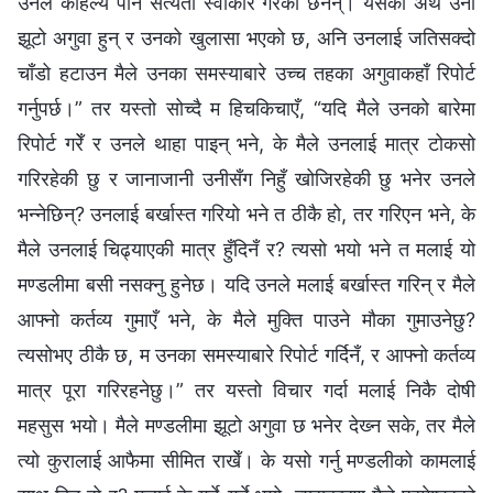
उनले कहिल्यै पनि सत्यता स्वीकार गरेकी छैनन्। यसको अर्थ उनी
झूटो अगुवा हुन् र उनको खुलासा भएको छ, अनि उनलाई जतिसक्दो
चाँडो हटाउन मैले उनका समस्याबारे उच्‍च तहका अगुवाकहाँ रिपोर्ट
गर्नुपर्छ।” तर यस्तो सोच्दै म हिचकिचाएँ, “यदि मैले उनको बारेमा
रिपोर्ट गरेँ र उनले थाहा पाइन् भने, के मैले उनलाई मात्र टोकसो
गरिरहेकी छु र जानाजानी उनीसँग निहुँ खोजिरहेकी छु भनेर उनले
भन्‍नेछिन्? उनलाई बर्खास्त गरियो भने त ठीकै हो, तर गरिएन भने, के
मैले उनलाई चिढ्याएकी मात्र हुँदिनँ र? त्यसो भयो भने त मलाई यो
मण्डलीमा बसी नसक्नु हुनेछ। यदि उनले मलाई बर्खास्त गरिन् र मैले
आफ्‍नो कर्तव्य गुमाएँ भने, के मैले मुक्ति पाउने मौका गुमाउनेछु?
त्यसोभए ठीकै छ, म उनका समस्याबारे रिपोर्ट गर्दिनँ, र आफ्‍नो कर्तव्य
मात्र पूरा गरिरहनेछु।” तर यस्तो विचार गर्दा मलाई निकै दोषी
महसुस भयो। मैले मण्डलीमा झूटो अगुवा छ भनेर देख्‍न सके, तर मैले
त्यो कुरालाई आफैमा सीमित राखेँ। के यसो गर्नु मण्डलीको कामलाई