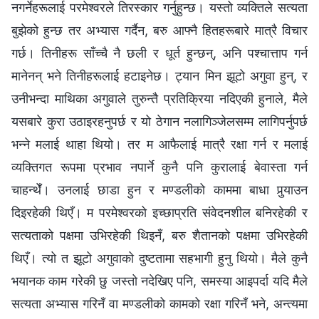
नगर्नेहरूलाई परमेश्‍वरले तिरस्कार गर्नुहुन्छ। यस्तो व्यक्तिले सत्यता
बुझेको हुन्छ तर अभ्यास गर्दैन, बरु आफ्‍नै हितहरूबारे मात्रै विचार
गर्छ। तिनीहरू साँच्‍चै नै छली र धूर्त हुन्छन्, अनि पश्‍चात्ताप गर्न
मानेनन् भने तिनीहरूलाई हटाइनेछ। ट्यान मिन झूटो अगुवा हुन्, र
उनीभन्दा माथिका अगुवाले तुरुन्तै प्रतिक्रिया नदिएकी हुनाले, मैले
यसबारे कुरा उठाइरहनुपर्छ र यो ठेगान नलागिञ्‍जेलसम्‍म लागिपर्नुपर्छ
भन्‍ने मलाई थाहा थियो। तर म आफैलाई मात्रै रक्षा गर्न र मलाई
व्यक्तिगत रूपमा प्रभाव नपार्ने कुनै पनि कुरालाई बेवास्ता गर्न
चाहन्थेँ। उनलाई छाडा हुन र मण्डलीको काममा बाधा पुर्‍याउन
दिइरहेकी थिएँ। म परमेश्‍वरको इच्छाप्रति संवेदनशील बनिरहेकी र
सत्यताको पक्षमा उभिरहेकी थिइनँ, बरु शैतानको पक्षमा उभिरहेकी
थिएँ। त्यो त झूटो अगुवाको दुष्टतामा सहभागी हुनु थियो। मैले कुनै
भयानक काम गरेकी छु जस्तो नदेखिए पनि, समस्या आइपर्दा यदि मैले
सत्यता अभ्यास गरिनँ वा मण्डलीको कामको रक्षा गरिनँ भने, अन्त्यमा