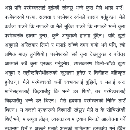
अझै पनि परमेश्‍वरलाई बुझेकी रहेनछु भन्ने कुरा मैले थाहा पाएँ।
परमेश्‍वरको घरमा, सत्यता र परमेश्‍वर स्वंयले शासन गर्नुहुन्छ। मैले
कर्तव्य पाउने कि नपाउने वा मैले मुक्ति पाउने कि नपाउने भन्‍ने कुरा
परमेश्‍वरकै हातमा हुन्छ, कुनै अगुवाको हातमा हुँदैन। यदि झूटो
अगुवाले अख्‍तियार लियो र मलाई साँच्‍चै दमन गऱ्यो भने पनि, त्यो
क्षणिक मात्र हुनेथियो। परमेश्‍वरले सबै कुरा देख्‍नुहुन्छ र पवित्र
आत्‍माले सबै कुरा प्रकट गर्नुहुनेछ, त्यसकारण ढिलो-चाँडो झूटा
अगुवा र ख्रीष्टविरोधीहरूको खुलासा हुनेछ र तिनीहरू बहिष्कृत
हुनेछन्। मैले परमेश्‍वरको धर्मी स्वभावलाई बुझिनँ, र मलाई अरू
मानिसहरूलाई चिढ्याउँछु कि भन्‍ने डर थियो, तर परमेश्‍वरलाई
चिढ्याउँछु भन्‍ने डर थिएन। मेरो हृदयमा परमेश्‍वरको निम्ति ठाउँ
थिएन। म कस्तो प्रकारको विश्‍वासी रहेछु? मैले त के सोचिरहेकी
थिएँ भने, म अगुवा होइन, त्यसकारण म ट्यान मिनको आलोचना गर्ने
स्थानमा छैनँ र अरूले मलाई अरूको मामिलामा हस्तक्षेप गर्नु हुँदैन