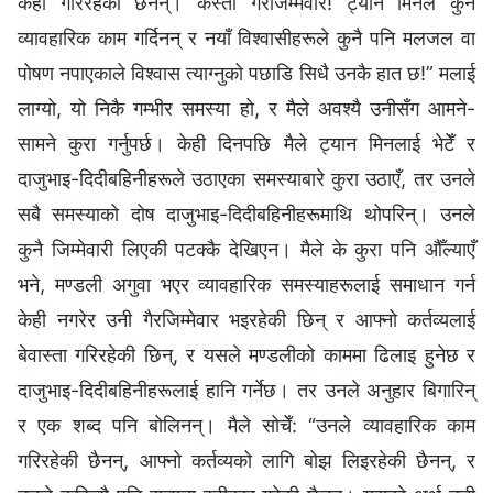
केही गरिरहेकी छैनन्। कस्तो गैरजिम्‍मेवार! ट्यान मिनले कुनै
व्यावहारिक काम गर्दिनन् र नयाँ विश्वासीहरूले कुनै पनि मलजल वा
पोषण नपाएकाले विश्‍वास त्याग्‍नुको पछाडि सिधै उनकै हात छ!” मलाई
लाग्यो, यो निकै गम्‍भीर समस्या हो, र मैले अवश्यै उनीसँग आमने-
सामने कुरा गर्नुपर्छ। केही दिनपछि मैले ट्यान मिनलाई भेटेँ र
दाजुभाइ-दिदीबहिनीहरूले उठाएका समस्याबारे कुरा उठाएँ, तर उनले
सबै समस्याको दोष दाजुभाइ-दिदीबहिनीहरूमाथि थोपरिन्। उनले
कुनै जिम्‍मेवारी लिएकी पटक्कै देखिएन। मैले के कुरा पनि औँल्याएँ
भने, मण्डली अगुवा भएर व्यावहारिक समस्याहरूलाई समाधान गर्न
केही नगरेर उनी गैरजिम्‍मेवार भइरहेकी छिन् र आफ्‍नो कर्तव्यलाई
बेवास्ता गरिरहेकी छिन्, र यसले मण्डलीको काममा ढिलाइ हुनेछ र
दाजुभाइ-दिदीबहिनीहरूलाई हानि गर्नेछ। तर उनले अनुहार बिगारिन्
र एक शब्‍द पनि बोलिनन्। मैले सोचेँ: “उनले व्यावहारिक काम
गरिरहेकी छैनन्, आफ्‍नो कर्तव्यको लागि बोझ लिइरहेकी छैनन्, र