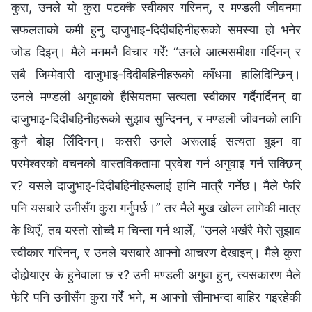
कुरा, उनले यो कुरा पटक्‍कै स्वीकार गरिनन्, र मण्डली जीवनमा
सफलताको कमी हुनु दाजुभाइ-दिदीबहिनीहरूको समस्या हो भनेर
जोड दिइन्। मैले मनमनै विचार गरेँ: “उनले आत्मसमीक्षा गर्दिनन् र
सबै जिम्‍मेवारी दाजुभाइ-दिदीबहिनीहरूको काँधमा हालिदिन्छिन्।
उनले मण्डली अगुवाको हैसियतमा सत्यता स्वीकार गर्दैगर्दिनन् वा
दाजुभाइ-दिदीबहिनीहरूको सुझाव सुन्दिनन्, र मण्डली जीवनको लागि
कुनै बोझ लिँदिनन्। कसरी उनले अरूलाई सत्यता बुझ्‍न वा
परमेश्‍वरको वचनको वास्तविकतामा प्रवेश गर्न अगुवाइ गर्न सक्छिन्
र? यसले दाजुभाइ-दिदीबहिनीहरूलाई हानि मात्रै गर्नेछ। मैले फेरि
पनि यसबारे उनीसँग कुरा गर्नुपर्छ।” तर मैले मुख खोल्‍न लागेकी मात्र
के थिएँ, तब यस्तो सोच्दै म चिन्ता गर्न थालेँ, “उनले भर्खरै मेरो सुझाव
स्वीकार गरिनन्, र उनले यसबारे आफ्‍नो आचरण देखाइन्। मैले कुरा
दोहोर्‍याएर के हुनेवाला छ र? उनी मण्डली अगुवा हुन्, त्यसकारण मैले
फेरि पनि उनीसँग कुरा गरेँ भने, म आफ्‍नो सीमाभन्दा बाहिर गइरहेकी