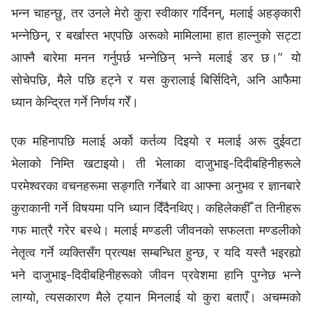
भन्न चाहन्छु, तर उनले मेरो कुरा स्वीकार गर्दिनन्, मलाई अहङ्कारी
भन्‍नेछिन्, र बर्खास्त भएपछि अरूको मामिलामा हात हाल्‍नुको सट्टा
आफ्‍नै बारेमा मनन गर्नुपर्छ भन्‍नेछिन् भन्‍ने मलाई डर छ।” यो
सोचेपछि, मैले पछि हट्ने र यस कुरालाई बिर्सिदिने, अनि आफैमा
ध्यान केन्द्रित गर्ने निर्णय गरेँ।
एक महिनापछि मलाई अर्को कर्तव्य दिइयो र मलाई अरू दुईवटा
भेलाको निम्ति खटाइयो। ती भेलाका दाजुभाइ-दिदीबहिनीहरूले
परमेश्‍वरका वचनहरूमा सङ्गति गर्नेबारे वा आफ्‍ना अनुभव र ज्ञानबारे
कुराकानी गर्ने विषयमा पनि ध्यान दिँदैनथिए। कहिलेकहीँ त तिनीहरू
गफ मात्रै गरेर बस्थे। मलाई मण्डली जीवनको सफलता मण्डलीको
नेतृत्व गर्ने व्यक्तिसँग प्रत्यक्ष सम्‍बन्धित हुन्छ, र यदि यस्तै भइरह्यो
भने दाजुभाइ-दिदीबहिनीहरूको जीवन प्रवेशमा हानि पुग्नेछ भन्‍ने
लाग्यो, त्यसकारण मैले ट्यान मिनलाई यो कुरा बताएँ। अचम्‍मको