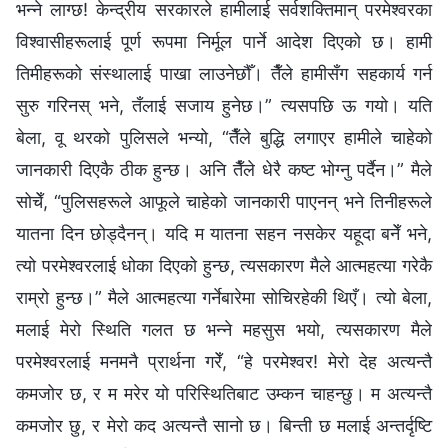
भन्‍ने लाग्छ! केन्द्रीय सरकारले हामीलाई सर्वशक्तिमान्‌ परमेश्‍वरका
विश्‍वासीहरूलाई पूर्ण रूपमा निर्मूल पार्ने आदेश दिएको छ। हामी
तिमीहरूको संस्थालाई पाखा लाउनेछौँ। तैँले हामीसँग सहकार्य गर्न
सुरु गरिनस् भने, तँलाई सजाय हुनेछ।” त्यसपछि ऊ गयो। यति
बेला, वू थरको पुलिसले भन्यो, “तैँले बुद्धि लगाएर हामीले चाहेको
जानकारी दिएकै ठीक हुन्छ। अनि तैँले धेरै कष्ट भोग्‍नु पर्दैन।” मैले
सोचेँ, “पुलिसहरूले आफूले चाहेको जानकारी पाएनन् भने तिनीहरूले
यातना दिन छोड्दैनन्। यदि म यातना सहन नसकेर यहूदा बनेँ भने,
त्यो परमेश्‍वरलाई धोका दिएको हुन्छ, त्यसकारण मैले आत्महत्या गरेकै
राम्रो हुन्छ।” मैले आत्‍महत्या गर्नेबारेमा सोचिरहेकी थिएँ। त्यो बेला,
मलाई मेरो स्थिति गलत छ भन्‍ने महसुस भयो, त्यसकारण मैले
परमेश्‍वरलाई मनमनै प्रार्थना गरेँ, “हे परमेश्‍वर! मेरो देह अत्यन्तै
कमजोर छ, र म मरेर यो परिस्थितिबाट उम्कन चाहन्छु। म अत्यन्तै
कमजोर छु, र मेरो कद अत्यन्तै सानो छ। बिन्ती छ मलाई अन्तर्दृष्टि