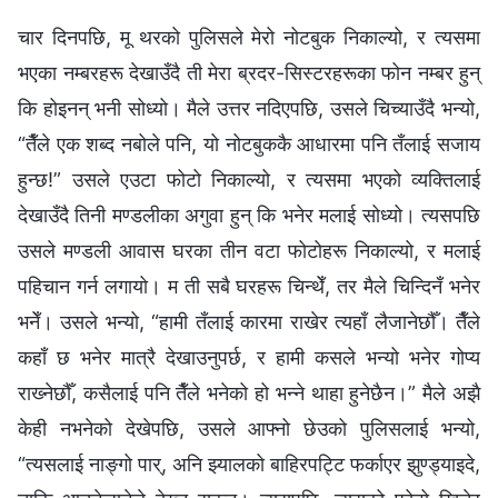
चार दिनपछि, मू थरको पुलिसले मेरो नोटबुक निकाल्यो, र त्यसमा
भएका नम्‍बरहरू देखाउँदै ती मेरा ब्रदर-सिस्टरहरूका फोन नम्‍बर हुन्
कि होइनन् भनी सोध्यो। मैले उत्तर नदिएपछि, उसले चिच्याउँदै भन्यो,
“तैँले एक शब्‍द नबोले पनि, यो नोटबुककै आधारमा पनि तँलाई सजाय
हुन्छ!” उसले एउटा फोटो निकाल्यो, र त्यसमा भएको व्यक्तिलाई
देखाउँदै तिनी मण्डलीका अगुवा हुन् कि भनेर मलाई सोध्यो। त्यसपछि
उसले मण्डली आवास घरका तीन वटा फोटोहरू निकाल्यो, र मलाई
पहिचान गर्न लगायो। म ती सबै घरहरू चिन्थेँ, तर मैले चिन्दिनँ भनेर
भनेँ। उसले भन्यो, “हामी तँलाई कारमा राखेर त्यहाँ लैजानेछौँ। तैँले
कहाँ छ भनेर मात्रै देखाउनुपर्छ, र हामी कसले भन्यो भनेर गोप्य
राख्‍नेछौँ, कसैलाई पनि तैँले भनेको हो भन्‍ने थाहा हुनेछैन।” मैले अझै
केही नभनेको देखेपछि, उसले आफ्‍नो छेउको पुलिसलाई भन्यो,
“त्यसलाई नाङ्गो पार्, अनि झ्यालको बाहिरपट्टि फर्काएर झुण्ड्याइदे,