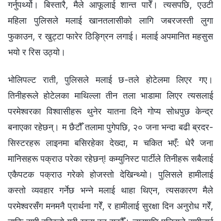
गर्नुपर्थ्यो। बिस्तारै, मैले आफूलाई शान्त पारेँ। त्यसपछि, एउटी
महिला पुलिसले मलाई खानतलासीको लागि जबरजस्ती लुगा
फुकाउन, र खुट्टा फारेर ठिङ्ग्रिन लगाई। मलाई अपमानित महसुस
भयो र रिस उठ्यो।
भोलिपल्ट राती, पुलिसले मलाई छ-तले होटेलमा लिएर गए।
तिनीहरूले होटेलका माथिल्‍ला तीन तला भाडामा लिएर त्यसलाई
परमेश्‍वरका विश्‍वासीहरू थुनेर यातना दिने गोप्य सोधपुछ केन्द्र
बनाएका रहेछन्। म छैटौँ तलामा पुगेपछि, २० जना भन्दा बढी ब्रदर-
सिस्टरहरू लाइनमा बसिरहेका देख्दा, म चकित भएँ: धेरै जना
मानिसहरू पक्राउ परेका रहेछन्! कम्युनिस्ट पार्टीले तिनीहरू सबैलाई
एकैपटक पक्राउ गरेको होजस्तो देखिन्थ्यो। पुलिसले हामीलाई
कस्तो व्यवहार गर्नेछ भन्‍ने मलाई थाहा थिएन, त्यसकारण मैले
परमेश्‍वरसँग मनमनै प्रार्थना गरेँ, र हामीलाई सुरक्षा दिन अनुरोध गरेँ,