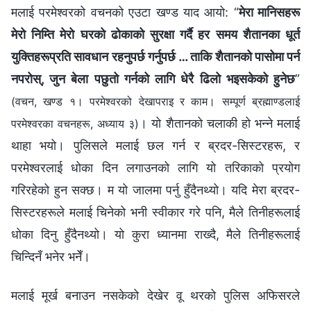
मलाई परमेश्‍वरको वचनको एउटा खण्ड याद आयो: “
मेरा मानिसहरू
मेरो निम्ति मेरो घरको ढोकाको सुरक्षा गर्दै हर समय शैतानका धूर्त
युक्तिहरूप्रति सावधान रहनुपर्छ गर्नुपर्छ … ताकि शैतानको पासोमा पर्न
नपरोस्, जुन बेला पछुतो गर्नको लागि धेरै ढिलो भइसकेको हुनेछ
”
(वचन, खण्ड १। परमेश्‍वरको देखापराइ र काम। सम्पूर्ण ब्रह्माण्डलाई
। यो शैतानको चलाकी हो भन्‍ने मलाई
परमेश्‍वरका वचनहरू, अध्याय ३)
थाहा भयो। पुलिसले मलाई छल गर्न र ब्रदर-सिस्टरहरू, र
परमेश्‍वरलाई धोका दिन लगाउनको लागि यो तरिकाको प्रयोग
गरिरहेको हुन सक्छ। म यो जालमा पर्नु हुँदैनथ्यो। यदि मेरा ब्रदर-
सिस्टरहरूले मलाई चिनेको भनी स्वीकार गरे पनि, मैले तिनीहरूलाई
धोका दिनु हुँदैनथ्यो। यो कुरा ध्यानमा राख्दै, मैले तिनीहरूलाई
चिन्दिनँ भनेर भनेँ।
मलाई मूर्ख बनाउन नसकेको देखेर वू थरको पुलिस अफिसरले