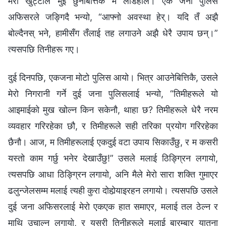
मेरो खुट्टाले भुइँ छुनेबित्तिकै म लडिहालेँ। एक जना पुलिस
अफिसरले जङ्गिदै भन्यो, “आफ्‍नो अवस्था हेर्। यदि तँ अझै
बोल्दैनस् भने, हामीसँग तँलाई तह लगाउने अझै धेरै उपाय छन्।”
त्यसपछि तिनीहरू गए।
दुई दिनपछि, एकजना मोटो पुलिस आयो। भित्र आउनेबित्तिकै, उसले
मेरो निगरानी गर्ने दुई जना पुलिसलाई भन्यो, “तिमीहरूले यो
आइमाईको मुख खोल्‍न किन सकेनौ, थाहा छ? तिमीहरूले धेरै नरम
व्यवहार गरिरहेका छौ, र तिमीहरूले सही तरिका प्रयोग गरिरहेका
छैनौ। आज, म तिमीहरूलाई एकदुई वटा उपाय सिकाउँछु, र म कसरी
यस्तो काम गर्छु भनेर देखाउँछु!” उसले मलाई ठिङ्ग्रिन लगायो,
त्यसपछि आधा ठिङ्ग्रिन लगायो, अनि मैले मेरो सारा शक्ति गुमाएर
ढलुन्‍जेलसम्म मलाई त्यही कुरा दोहोर्‍याइरहन लगायो। त्यसपछि उसले
दुई जना अफिसरलाई मेरो एकएक हात समाएर, मलाई तल ठेल्‍न र
माथि उचाल्‍न लगायो, र यसरी तिनीहरूले मलाई बारम्बार यातना