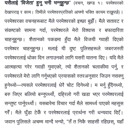
यसैलाई ‘विजेता’ हुनु भनी भन्‍नुहुन्छ
”
(वचन, खण्ड १। परमेश्‍वरको
।
देखापराइ र काम। तिमीले परमेश्‍वरप्रतिको आफ्नो भक्ति कायम राख्नुपर्छ)
परमेश्‍वरका वचनहरूबाट मैले परमेश्‍वरको इच्‍छा बुझेँ। मैले सतावट र
संकष्टको सामना गर्दा, परमेश्‍वरले मेरो विश्‍वास र बफादारिता
चाहनुहुन्छ। शैतानको पकडमा हुँदा मैले विजयी गवाही दिएको
परमेश्‍वर चाहनुहुन्छ। मलाई यी दुष्ट पुलिसहरूले जबरजस्ती
परमेश्‍वरलाई धोका दिन लगाउनको लागि यसरी यातना दिए। यदि मैले
आत्महत्या गरेर गवाही गुमाएको, त्यो शैतानको चलाकीमा पर्नु, र
परमेश्‍वरले मेरो लागि गर्नुभएको प्रयासको स्तरअनुसार जिउन नसक्‍नु
हुनेथ्यो—त्यसले परमेश्‍वरलाई धेरै चोट दिनेथ्यो। म मर्नु हुँदैनथ्यो,
बरु जिएर बलियो बन्‍नुपर्थ्यो, दह्रिलो गरी खडा भएर परमेश्‍वरलाई
सन्तुष्ट पार्नुपर्थ्यो। यसबारेमा विचार गर्दा मैले सामर्थ्य पाएको महसुस
गरेँ। मैले घुँडा टेकेँ र परमेश्‍वरलाई प्रार्थना गरी धन्यवाद दिएँ।
जवान पुलिसले अचम्‍म मान्दै भन्यो, “तँ त निकै साहसी रहिछस्, यहाँ