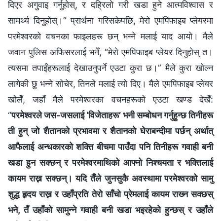
दिएर अगुवाइ गर्नुहोस्, र दह्रिलो गरी खडा हुने आत्मविश्‍वास र
सामर्थ्य दिनुहोस्।” प्रार्थना गरिसकेपछि, मेरो एमपिफाइब प्‍लेयरमा
परमेश्‍वरको वचनका फाइलहरू छन् भन्‍ने मलाई याद आयो। मैले
जवान पुलिस अफिसरलाई भनेँ, “मेरो एमपिफाइब प्‍लेयर दिनुहोस् त।
त्यसमा तपाईंहरूलाई देखाउनुपर्ने एउटा कुरा छ।” मैले कुरा खोल्‍न
लागेकी छु भन्‍ने सोचेर, तिनले मलाई त्यो दिए। मैले एमपिफाइब प्‍लेयर
खोलेँ, जहाँ मैले परमेश्‍वरका वचनहरूको एउटा खण्ड देखेँ:
“
परमेश्‍वरले जस-जसलाई ‘विजेताहरू’ भनी सम्बोधन गर्नुहुन्छ तिनीहरू
ती हुन् जो शैतानको प्रभावमा र शैतानको घेराबन्दीमा पर्छन् अर्थात्
आफैलाई अन्धकारको शक्ति बीचमा पाउँदा पनि तिनीहरू गवाही बनी
खडा हुन सक्छन् र परमेश्‍वरमाथिको आफ्नो निश्‍चयता र भक्तिलाई
कायम राख्न सक्छन्। यदि तैँले जुनसुकै अवस्थामा परमेश्‍वरको सामु
शुद्ध हृदय राख्न र उहाँप्रति तेरो साँचो प्रेमलाई कायम राख्‍न सक्छस्
भने, तँ उहाँको सामुन्ने गवाही बनी खडा भइरहेको हुन्छस् र उहाँले