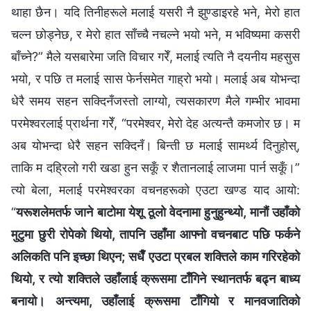
थाहा छैन। यदि तिनीहरूले मलाई यसरी नै झुण्डाइरहे भने, मेरो हात
चल्‍न छोड्नेछ, र मेरो हात साँच्‍चै नचल्‍ने भयो भने, म भविष्यमा कसरी
बाँच्‍ने?” मैले यसबारेमा जति विचार गरेँ, मलाई त्यति नै दयनीय महसुस
भयो, र पछि त मलाई सास फेर्नसमेत गाह्रो भयो। मलाई अब योभन्दा
धेरै समय सहन सक्दिनँजस्तो लाग्यो, त्यसकारण मैले गम्भीर भावमा
परमेश्‍वरलाई प्रार्थना गरेँ, “परमेश्‍वर, मेरो देह अत्यन्तै कमजोर छ। म
अब योभन्दा धेरै सहन सक्दिनँ। बिन्ती छ मलाई सामर्थ्य दिनुहोस्,
ताकि म दह्रिलो गरी खडा हुन सकूँ र शैतानलाई लाजमा पार्न सकूँ।”
त्यो बेला, मलाई परमेश्‍वरका वचनहरूको एउटा खण्ड याद आयो:
“
यरूशलेमतर्फ जाने बाटोमा येशू ठूलो वेदनामा हुनुहुन्थ्यो, मानौं उहाँको
मुटुमा छुरी रोपेको थियो, तापनि उहाँमा आफ्नो वचनबाट पछि फर्कने
अलिकति पनि इच्छा थिएन; सधैँ एउटा प्रबल शक्तिले काम गरिरहेको
थियो, र त्यो शक्तिले उहाँलाई क्रूसमा टाँगिने स्थानतर्फ बढ्न बाध्य
बनायो। अन्त्यमा, उहाँलाई क्रूसमा टाँगियो र मानवजातिको