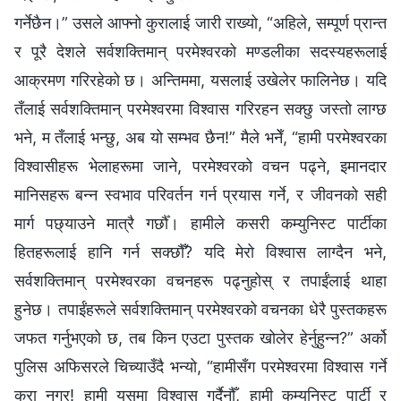
गर्नेछैन।” उसले आफ्‍नो कुरालाई जारी राख्यो, “अहिले, सम्पूर्ण प्रान्त
र पूरै देशले सर्वशक्तिमान् परमेश्‍वरको मण्डलीका सदस्यहरूलाई
आक्रमण गरिरहेको छ। अन्तिममा, यसलाई उखेलेर फालिनेछ। यदि
तँलाई सर्वशक्तिमान्‌ परमेश्‍वरमा विश्‍वास गरिरहन सक्छु जस्तो लाग्छ
भने, म तँलाई भन्छु, अब यो सम्‍भव छैन!” मैले भनेँ, “हामी परमेश्‍वरका
विश्‍वासीहरू भेलाहरूमा जाने, परमेश्‍वरको वचन पढ्ने, इमानदार
मानिसहरू बन्‍न स्वभाव परिवर्तन गर्न प्रयास गर्ने, र जीवनको सही
मार्ग पछ्याउने मात्रै गर्छौँ। हामीले कसरी कम्युनिस्ट पार्टीका
हितहरूलाई हानि गर्न सक्छौँ? यदि मेरो विश्‍वास लाग्दैन भने,
सर्वशक्तिमान्‌ परमेश्‍वरका वचनहरू पढ्नुहोस् र तपाईंलाई थाहा
हुनेछ। तपाईंहरूले सर्वशक्तिमान् परमेश्‍वरको वचनका धेरै पुस्तकहरू
जफत गर्नुभएको छ, तब किन एउटा पुस्तक खोलेर हेर्नुहुन्‍न?” अर्को
पुलिस अफिसरले चिच्याउँदै भन्यो, “हामीसँग परमेश्‍वरमा विश्‍वास गर्ने
कुरा नगर्! हामी यसमा विश्‍वास गर्दैनौँ, हामी कम्युनिस्ट पार्टी र