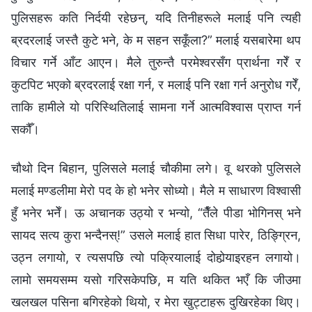
पुलिसहरू कति निर्दयी रहेछन्, यदि तिनीहरूले मलाई पनि त्यही
ब्रदरलाई जस्तै कुटे भने, के म सहन सकूँला?” मलाई यसबारेमा थप
विचार गर्ने आँट आएन। मैले तुरुन्तै परमेश्‍वरसँग प्रार्थना गरेँ र
कुटपिट भएको ब्रदरलाई रक्षा गर्न, र मलाई पनि रक्षा गर्न अनुरोध गरेँ,
ताकि हामीले यो परिस्थितिलाई सामना गर्ने आत्मविश्‍वास प्राप्त गर्न
सकौँ।
चौथो दिन बिहान, पुलिसले मलाई चौकीमा लगे। वू थरको पुलिसले
मलाई मण्डलीमा मेरो पद के हो भनेर सोध्‍यो। मैले म साधारण विश्‍वासी
हुँ भनेर भनेँ। ऊ अचानक उठ्यो र भन्‍यो, “तैँले पीडा भोगिनस् भने
सायद सत्य कुरा भन्दैनस्!” उसले मलाई हात सिधा पारेर, ठिङ्ग्रिन,
उठ्न लगायो, र त्यसपछि त्यो पक्रियालाई दोहोर्‍याइरहन लगायो।
लामो समयसम्‍म यसो गरिसकेपछि, म यति थकित भएँ कि जीउमा
खलखल पसिना बगिरहेको थियो, र मेरा खुट्टाहरू दुखिरहेका थिए।