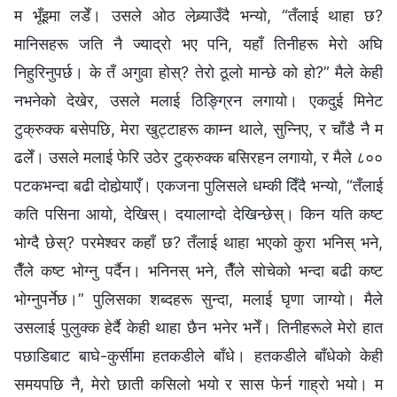
म भूँइमा लडेँ। उसले ओठ लेब्र्याउँदै भन्यो, “तँलाई थाहा छ?
मानिसहरू जति नै ज्याद्रो भए पनि, यहाँ तिनीहरू मेरो अघि
निहुरिनुपर्छ। के तँ अगुवा होस्? तेरो ठूलो मान्छे को हो?” मैले केही
नभनेको देखेर, उसले मलाई ठिङ्ग्रिन लगायो। एकदुई मिनेट
टुक्रुक्‍क बसेपछि, मेरा खुट्टाहरू काम्‍न थाले, सुन्‍निए, र चाँडै नै म
ढलेँ। उसले मलाई फेरि उठेर टुक्रुक्‍क बसिरहन लगायो, र मैले ८००
पटकभन्दा बढी दोहोर्‍याएँ। एकजना पुलिसले धम्की दिँदै भन्यो, “तँलाई
कति पसिना आयो, देखिस्। दयालाग्दो देखिन्‍छेस्। किन यति कष्ट
भोग्दै छेस्? परमेश्‍वर कहाँ छ? तँलाई थाहा भएको कुरा भनिस् भने,
तैँले कष्ट भोग्‍नु पर्दैन। भनिनस् भने, तैँले सोचेको भन्दा बढी कष्ट
भोग्‍नुपर्नेछ।” पुलिसका शब्‍दहरू सुन्दा, मलाई घृणा जाग्यो। मैले
उसलाई पुलुक्‍क हेर्दै केही थाहा छैन भनेर भनेँ। तिनीहरूले मेरो हात
पछाडिबाट बाघे-कुर्सीमा हतकडीले बाँधे। हतकडीले बाँधेको केही
समयपछि नै, मेरो छाती कसिलो भयो र सास फेर्न गाह्रो भयो। म