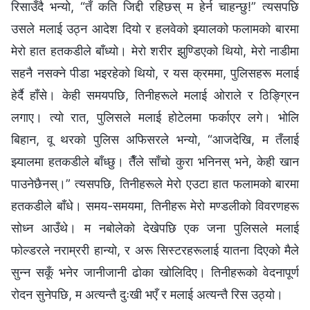
रिसाउँदै भन्यो, “तँ कति जिद्दी रहिछस् म हेर्न चाहन्छु!” त्यसपछि
उसले मलाई उठ्न आदेश दियो र हलवेको झ्यालको फलामको बारमा
मेरो हात हतकडीले बाँध्यो। मेरो शरीर झुण्डिएको थियो, मेरो नाडीमा
सहनै नसक्‍ने पीडा भइरहेको थियो, र यस क्रममा, पुलिसहरू मलाई
हेर्दै हाँसे। केही समयपछि, तिनीहरूले मलाई ओराले र ठिङ्ग्रिन
लगाए। त्यो रात, पुलिसले मलाई होटेलमा फर्काएर लगे। भोलि
बिहान, वू थरको पुलिस अफिसरले भन्यो, “आजदेखि, म तँलाई
झ्यालमा हतकडीले बाँध्छु। तैँले साँचो कुरा भनिनस् भने, केही खान
पाउनेछैनस्।” त्यसपछि, तिनीहरूले मेरो एउटा हात फलामको बारमा
हतकडीले बाँधे। समय-समयमा, तिनीहरू मेरो मण्डलीको विवरणहरू
सोध्‍न आउँथे। म नबोलेको देखेपछि एक जना पुलिसले मलाई
फोल्डरले नराम्ररी हान्यो, र अरू सिस्टरहरूलाई यातना दिएको मैले
सुन्‍न सकूँ भनेर जानीजानी ढोका खोलिदिए। तिनीहरूको वेदनापूर्ण
रोदन सुनेपछि, म अत्यन्तै दुःखी भएँ र मलाई अत्यन्तै रिस उठ्यो।