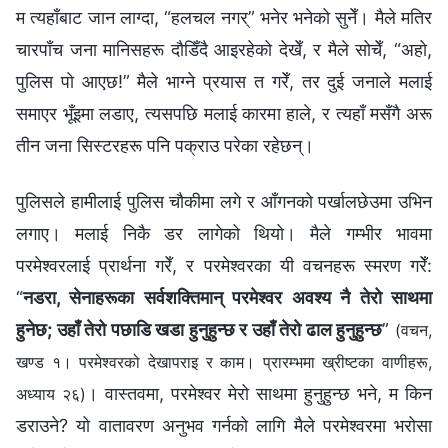
म त्यहाँबाट जान लाग्दा, “हलचल नगर्” भनेर भनेको सुनेँ। मैले मतिर
चारपाँच जना मानिसहरू दौडिँदै आइरहेको देखेँ, र मैले सोचेँ, “अहो,
पुलिस पो आएछ!” मैले भाग्‍ने प्रयास त गरेँ, तर दुई जनाले मलाई
समाएर भूँइमा लडाए, त्यसपछि मलाई कारमा हाले, र त्यहाँ मसँगै अरू
तीन जना सिस्टरहरू पनि पक्राउ परेका रहेछन्।
पुलिसले हामीलाई पुलिस चौकीमा लगे र आँगनको पर्खालछेउमा उभिन
लगाए। मलाई निकै डर लागेको थियो। मैले गम्भीर भावमा
परमेश्‍वरलाई प्रार्थना गरेँ, र परमेश्‍वरका यी वचनहरू स्मरण गरेँ:
“
नडरा, सेनाहरूका सर्वशक्तिमान्‌ परमेश्‍वर अवश्य नै तेरो साथमा
हुनेछ; उहाँ तेरो पछाडि खडा हुनुहुन्छ र उहाँ तेरो ढाल हुनुहुन्छ
”
(वचन,
खण्ड १। परमेश्‍वरको देखापराइ र काम। प्रारम्‍भमा ख्रीष्‍टका वाणीहरू,
। वास्तवमा, परमेश्‍वर मेरो साथमा हुनुहुन्छ भने, म किन
अध्याय २६)
डराउने? यो वातावरण अनुभव गर्नको लागि मैले परमेश्‍वरमा भरोसा