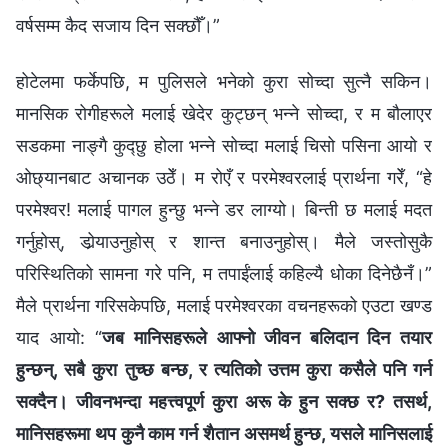
वर्षसम्‍म कैद सजाय दिन सक्छौँ।”
होटेलमा फर्केपछि, म पुलिसले भनेको कुरा सोच्दा सुत्‍नै सकिन।
मानसिक रोगीहरूले मलाई खेदेर कुट्छन् भन्‍ने सोच्दा, र म बौलाएर
सडकमा नाङ्गै कुद्छु होला भन्‍ने सोच्दा मलाई चिसो पसिना आयो र
ओछ्यानबाट अचानक उठेँ। म रोएँ र परमेश्‍वरलाई प्रार्थना गरेँ, “हे
परमेश्‍वर! मलाई पागल हुन्छु भन्‍ने डर लाग्यो। बिन्ती छ मलाई मदत
गर्नुहोस्, डोर्‍याउनुहोस् र शान्त बनाउनुहोस्। मैले जस्तोसुकै
परिस्‍थितिको सामना गरे पनि, म तपाईंलाई कहिल्यै धोका दिनेछैनँ।”
मैले प्रार्थना गरिसकेपछि, मलाई परमेश्‍वरका वचनहरूको एउटा खण्ड
याद आयो: “
जब मानिसहरूले आफ्‍नो जीवन बलिदान दिन तयार
हुन्छन्, सबै कुरा तुच्छ बन्छ, र त्यतिको उत्तम कुरा कसैले पनि गर्न
सक्दैन। जीवनभन्दा महत्त्वपूर्ण कुरा अरू के हुन सक्छ र? तसर्थ,
मानिसहरूमा थप कुनै काम गर्न शैतान असमर्थ हुन्छ, यसले मानिसलाई