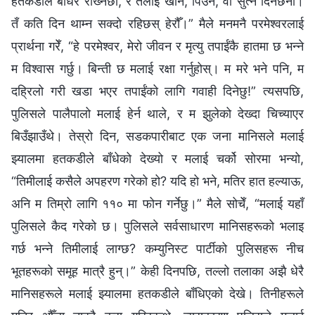
हतकडीले बाँधेर राख्‍नेछौँ, र तँलाई खान, पिउन, वा सुत्‍न दिनेछैनौँ।
तँ कति दिन थाम्न सक्दो रहिछस् हेरौँ।” मैले मनमनै परमेश्‍वरलाई
प्रार्थना गरेँ, “हे परमेश्‍वर, मेरो जीवन र मृत्यु तपाईंकै हातमा छ भन्‍ने
म विश्‍वास गर्छु। बिन्ती छ मलाई रक्षा गर्नुहोस्। म मरे भने पनि, म
दह्रिलो गरी खडा भएर तपाईंको लागि गवाही दिनेछु!” त्यसपछि,
पुलिसले पालैपालो मलाई हेर्न थाले, र म झुलेको देख्दा चिच्याएर
बिउँझाउँथे। तेस्रो दिन, सडकपारीबाट एक जना मानिसले मलाई
झ्यालमा हतकडीले बाँधेको देख्यो र मलाई चर्को सोरमा भन्यो,
“तिमीलाई कसैले अपहरण गरेको हो? यदि हो भने, मतिर हात हल्याऊ,
अनि म तिम्रो लागि ११० मा फोन गर्नेछु।” मैले सोचेँ, “मलाई यहाँ
पुलिसले कैद गरेको छ। पुलिसले सर्वसाधारण मानिसहरूको भलाइ
गर्छ भन्‍ने तिमीलाई लाग्छ? कम्युनिस्ट पार्टीको पुलिसहरू नीच
भूतहरूको समूह मात्रै हुन्।” केही दिनपछि, तल्‍लो तलाका अझै धेरै
मानिसहरूले मलाई झ्यालमा हतकडीले बाँधिएको देखे। तिनीहरूले