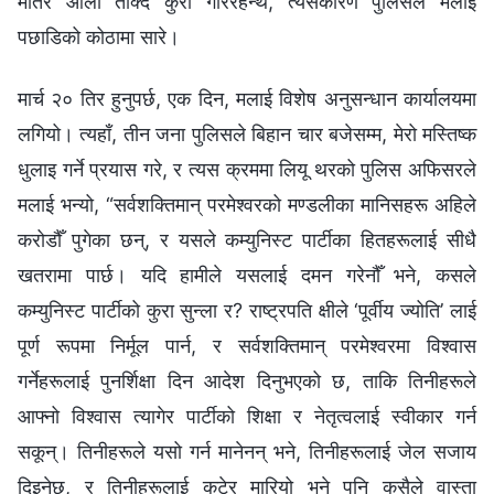
मतिर औँला ताक्दै कुरा गरिरहन्थे, त्यसकारण पुलिसले मलाई
पछाडिको कोठामा सारे।
मार्च २० तिर हुनुपर्छ, एक दिन, मलाई विशेष अनुसन्धान कार्यालयमा
लगियो। त्यहाँ, तीन जना पुलिसले बिहान चार बजेसम्‍म, मेरो मस्तिष्क
धुलाइ गर्ने प्रयास गरे, र त्यस क्रममा लियू थरको पुलिस अफिसरले
मलाई भन्यो, “सर्वशक्तिमान् परमेश्‍वरको मण्डलीका मानिसहरू अहिले
करोडौँ पुगेका छन्, र यसले कम्युनिस्ट पार्टीका हितहरूलाई सीधै
खतरामा पार्छ। यदि हामीले यसलाई दमन गरेनौँ भने, कसले
कम्युनिस्ट पार्टीको कुरा सुन्ला र? राष्ट्रपति क्षीले ‘पूर्वीय ज्योति’ लाई
पूर्ण रूपमा निर्मूल पार्न, र सर्वशक्तिमान्‌ परमेश्‍वरमा विश्‍वास
गर्नेहरूलाई पुनर्शिक्षा दिन आदेश दिनुभएको छ, ताकि तिनीहरूले
आफ्‍नो विश्‍वास त्यागेर पार्टीको शिक्षा र नेतृत्वलाई स्वीकार गर्न
सकून्। तिनीहरूले यसो गर्न मानेनन् भने, तिनीहरूलाई जेल सजाय
दिइनेछ, र तिनीहरूलाई कुटेर मारियो भने पनि कसैले वास्ता