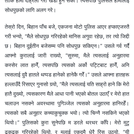
ताकि हामी दह्रिलो गरी खडा हुन सकौँ। त्यसपछि पुलिसले हामीलाई
सोधपुछको लागि अलग गरे।
तेस्रो दिन, बिहान पाँच बजे, एकजना मोटो पुलिस आएर हप्काएजस्तै
गरी भन्यो, “मैले सोधपुछ गरिरहेको मानिस अगुवा रहेछ, तर त्यो जिद्दी
छ। बिहान दुईतीन बजेसम्‍म पनि सोधपुछ सकिएन।” उसले गर्व गर्दै
आफ्‍नो कुरालाई जारी राख्यो, “सुरुमा, मैले त्यसलाई अनुहारमा
कस्‍सेर लात हानेँ, त्यसपछि त्यसको अर्को पट्टिबाट हानेँ, अनि
त्यसलाई दुवै हातले थप्‍पड हानेको हानेकै गरेँ।” उसले आफ्‍ना हातहरू
हल्‍लाउँदै रिसाएर गुनासो गर्‍यो, “मैले त्यसलाई यति साह्रो हाने कि मेरो
हातै दुख्यो, त्यसकारण मैले आधा पानी भएको बोतल उठाएँ र मेरो हात
चलाउन नसक्‍ने अवस्थामा पुगिञ्‍जेल त्यसको अनुहारमा हानिरहेँ।
त्यसको सबै अनुहार कच्याकुचुक्‍क भयो। त्यो चिन्‍नै नसकिने भएको
थियो।” पुलिसको कुरा सुनेपछि म डरले थरथर काँपे। मेरो मुटु
ढुकढुक गरिरहेको थियो, र मलाई एकदमै धेरै रिस उठ्यो, “यी