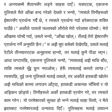
र अन्त्यसम्‍मै शैतानसँग लड्ने साहस पाएँ। यसपटक, एकजना
पुलिसले मैले आँखा बन्द गरेको देख्यो र भन्यो, “त्यसले तिनीहरूको
ईश्‍वरसँग प्रार्थना गर्दै छे, र त्यसले प्रार्थना गर्दा हरेकपटक शक्ति
पाउँछे।” अर्कोले पातलो फलामको लौरोले मेरो परेलामा घोच्यो। मेरो
आँखामा घोच्दै गर्दा, उसले भन्यो, “आँखा खोल्। तँलाई तेरो ईश्‍वरसँग
प्रार्थना गर्ने अनुमति छैन।” म अझै चुप बसेको देखेपछि, उसले मलाई
पेटीले तीनचारपटक अनुहारमा हान्यो, तर मलाई कुनै पीडा भएन।
आधा घण्टापछि, एकजना पुलिसले भन्यो, “त्यसलाई अझै माथि बाँध,
ताकि त्यसले भूँइ छुन नपाओस्। हेरूँ त्यसलाई कस्तो लाग्छ।”
त्यसपछि, दुई जना पुलिसले मलाई उचाले, तर अर्कोले हतकडी खोलेर
अझै माथिको बारमा लगाउन आँट्दा, हतकडी अचानक भाँचियो र यो
अड्किन छोड्यो। तिनीहरूले अर्को हतकडी प्रयोग गरे, तर त्यसले
काम गरेन। यो परमेश्‍वरको सुरक्षा हो भन्‍ने मलाई थाहा थियो, र मैले
हृदयबाट परमेश्‍वरलाई धन्यवाद दिएँ। पुलिसहरू मलाई उचाल्‍न