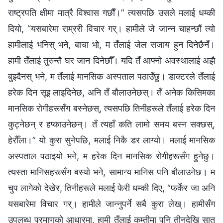
राष्ट्रपति क्षीमा मात्रै विश्‍वास गर्छौं।” त्यसपछि उसले मलाई धम्की
दियो, “यसबारेमा राम्ररी विचार गर्। हामीले जे जान्‍न चाहन्छौं त्यो
हामीलाई भनिस् भने, बाचा भो, म तँलाई जेल सजाय हुन दिनेछैनँ।
हामी तँलाई तुरुन्तै घर जान दिनेछौँ। यदि तँ आफ्‍नो अवस्थालाई अझै
बुझ्दैनस् भने, म तँलाई मानसिक अस्पताल पठाउँछु। डाक्टरले तँलाई
हरेक दिन सूइ लाइदिनेछ, अनि तँ बौलाउनेछस्। तँ अनेक किसिमका
मानसिक रोगीहरूसँग बस्‍नेछस्, त्यसपछि तिनीहरूले तँलाई हरेक दिन
कुट्नेछन् र हप्काउनेछन्। तँ त्यहाँ कति लामो समय बस्‍न सक्छस्,
हेरौँला।” यो कुरा सुनेपछि, मलाई निकै डर लाग्यो। मलाई मानसिक
अस्पताल पठाइयो भने, म हरेक दिन मानसिक रोगीहरूसँग हुनेछु।
त्यस्ता मानिसहरूसँग बस्‍यो भने, सामान्य मानिस पनि बौलाउनेछ। म
चुप लागेको देखेर, तिनीहरूले मलाई फेरी धम्की दिए, “फर्केर जा अनि
यसबारेमा विचार गर्। हामीले जान्‍नुपर्ने सबै कुरा लेख्। हामीसँग
उपलब्ध प्रमाणको आधारमा, हामी तँलाई कम्तीमा पनि तीनदेखि सात