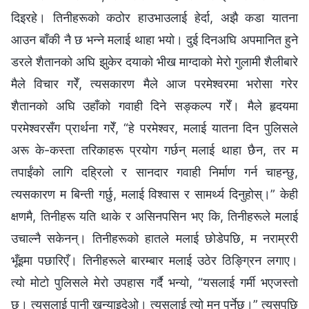
दिइरहे। तिनीहरूको कठोर हाउभाउलाई हेर्दा, अझै कडा यातना
आउन बाँकी नै छ भन्‍ने मलाई थाहा भयो। दुई दिनअघि अपमानित हुने
डरले शैतानको अघि झुकेर दयाको भीख माग्दाको मेरो गुलामी शैलीबारे
मैले विचार गरेँ, त्यसकारण मैले आज परमेश्‍वरमा भरोसा गरेर
शैतानको अघि उहाँको गवाही दिने सङ्कल्‍प गरेँ। मैले हृदयमा
परमेश्‍वरसँग प्रार्थना गरेँ, “हे परमेश्‍वर, मलाई यातना दिन पुलिसले
अरू के-कस्ता तरिकाहरू प्रयोग गर्छन् मलाई थाहा छैन, तर म
तपाईंको लागि दह्रिलो र सानदार गवाही निर्माण गर्न चाहन्छु,
त्यसकारण म बिन्ती गर्छु, मलाई विश्‍वास र सामर्थ्य दिनुहोस्।” केही
क्षणमै, तिनीहरू यति थाके र असिनपसिन भए कि, तिनीहरूले मलाई
उचाल्‍नै सकेनन्। तिनीहरूको हातले मलाई छोडेपछि, म नराम्ररी
भूँइमा पछारिएँ। तिनीहरूले बारम्‍बार मलाई उठेर ठिङ्ग्रिन लगाए।
त्यो मोटो पुलिसले मेरो उपहास गर्दै भन्यो, “यसलाई गर्मी भएजस्तो
छ। त्यसलाई पानी खन्याइदेओ। त्यसलाई त्यो मन पर्नेछ।” त्यसपछि