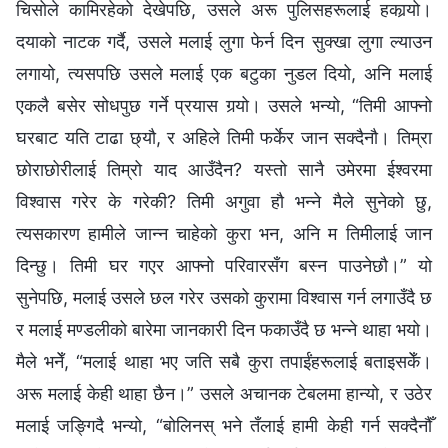
चिसोले कामिरहेको देखेपछि, उसले अरू पुलिसहरूलाई हकार्‍यो।
दयाको नाटक गर्दै, उसले मलाई लुगा फेर्न दिन सुक्खा लुगा ल्याउन
लगायो, त्यसपछि उसले मलाई एक बटुका नुडल दियो, अनि मलाई
एकलै बसेर सोधपुछ गर्ने प्रयास गर्‍यो। उसले भन्यो, “तिमी आफ्‍नो
घरबाट यति टाढा छ्यौ, र अहिले तिमी फर्केर जान सक्दैनौ। तिम्रा
छोराछोरीलाई तिम्रो याद आउँदैन? यस्तो सानै उमेरमा ईश्‍वरमा
विश्‍वास गरेर के गरेकी? तिमी अगुवा हौ भन्‍ने मैले सुनेको छु,
त्यसकारण हामीले जान्‍न चाहेको कुरा भन, अनि म तिमीलाई जान
दिन्छु। तिमी घर गएर आफ्‍नो परिवारसँग बस्‍न पाउनेछौ।” यो
सुनेपछि, मलाई उसले छल गरेर उसको कुरामा विश्‍वास गर्न लगाउँदै छ
र मलाई मण्डलीको बारेमा जानकारी दिन फकाउँदै छ भन्‍ने थाहा भयो।
मैले भनेँ, “मलाई थाहा भए जति सबै कुरा तपाईंहरूलाई बताइसकेँ।
अरू मलाई केही थाहा छैन।” उसले अचानक टेबलमा हान्यो, र उठेर
मलाई जङ्गिदै भन्यो, “बोलिनस् भने तँलाई हामी केही गर्न सक्दैनौँ