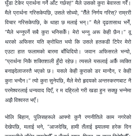
घुँडा टेकेर प्रार्थना गर्ने आँट गर्छस्!” मैले उसको कुरा बेवास्ता गरेँ।
मैले प्रार्थना गरिसकेपछि, उसले सोध्यो, “तैँले निर्णय गरिस्? राम्ररी
विचार गरिसकेपछि, के थाहा छ मलाई भन्।” मैले दृढतासाथ भनेँ,
“मैले भन्‍नुपर्ने सबै कुरा भनिसकेँ। मेरो भन्‍नु अरू केही छैन।” वू
थरको अफिसर यति क्रोधित भयो कि उसले हतकडी टिपेर मेरो
एउटा हात फलामको बारमा बाँधिदियो। जवान अफिसरले भन्यो,
“प्रार्थना निकै शक्तिशाली हुँदो रहेछ। त्यसले यसलाई अर्कै व्यक्ति
बनाइदेलाजस्तै भएको छ। यसले केही कुराको डर मान्दैन, र केही
कुरा भन्दैन।” त्यो कुरा सुनेपछि, मैले मेरो हृदयको अन्तस्करणबाट नै
परमेश्‍वरलाई धन्यवाद दिएँ, र म दह्रिलो गरी खडा हुन सक्छु भन्‍नेमा
अझै विश्‍वस्त भएँ।
भोलि बिहान, पुलिसहरूले आफ्‍नो कुनै रणनीतिले काम नगरेको
देखेपछि, मलाई भने, “आजदेखि, हामी तँलाई झ्यालमा हरेक दिन