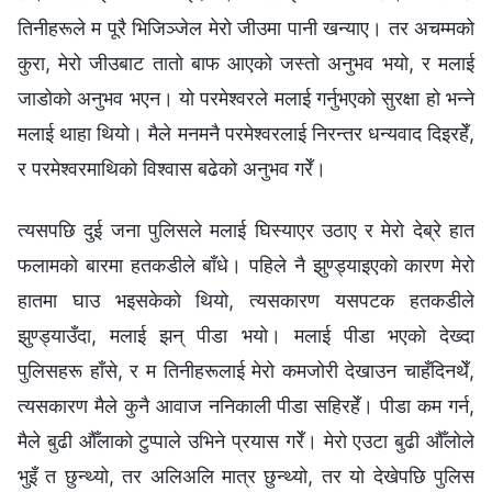
तिनीहरूले म पूरै भिजिञ्‍जेल मेरो जीउमा पानी खन्याए। तर अचम्‍मको
कुरा, मेरो जीउबाट तातो बाफ आएको जस्तो अनुभव भयो, र मलाई
जाडोको अनुभव भएन। यो परमेश्‍वरले मलाई गर्नुभएको सुरक्षा हो भन्‍ने
मलाई थाहा थियो। मैले मनमनै परमेश्‍वरलाई निरन्तर धन्यवाद दिइरहेँ,
र परमेश्‍वरमाथिको विश्‍वास बढेको अनुभव गरेँ।
त्यसपछि दुई जना पुलिसले मलाई घिस्याएर उठाए र मेरो देब्रे हात
फलामको बारमा हतकडीले बाँधे। पहिले नै झुण्ड्याइएको कारण मेरो
हातमा घाउ भइसकेको थियो, त्यसकारण यसपटक हतकडीले
झुण्ड्याउँदा, मलाई झन् पीडा भयो। मलाई पीडा भएको देख्दा
पुलिसहरू हाँसे, र म तिनीहरूलाई मेरो कमजोरी देखाउन चाहँदिनथेँ,
त्यसकारण मैले कुनै आवाज ननिकाली पीडा सहिरहेँ। पीडा कम गर्न,
मैले बुढी औँलाको टुप्‍पाले उभिने प्रयास गरेँ। मेरो एउटा बुढी औँलोले
भुइँ त छुन्थ्यो, तर अलिअलि मात्र छुन्थ्यो, तर यो देखेपछि पुलिस