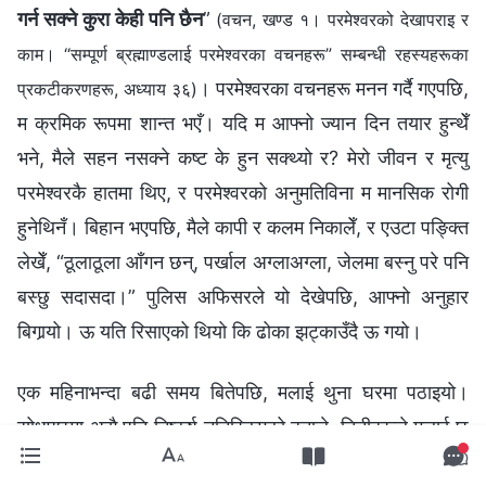
गर्न सक्ने कुरा केही पनि छैन
”
(वचन, खण्ड १। परमेश्‍वरको देखापराइ र
काम। “सम्पूर्ण ब्रह्माण्डलाई परमेश्‍वरका वचनहरू” सम्बन्धी रहस्यहरूका
। परमेश्‍वरका वचनहरू मनन गर्दै गएपछि,
प्रकटीकरणहरू, अध्याय ३६)
म क्रमिक रूपमा शान्त भएँ। यदि म आफ्‍नो ज्यान दिन तयार हुन्थेँ
भने, मैले सहन नसक्‍ने कष्ट के हुन सक्थ्यो र? मेरो जीवन र मृत्यु
परमेश्‍वरकै हातमा थिए, र परमेश्‍वरको अनुमतिविना म मानसिक रोगी
हुनेथिनँ। बिहान भएपछि, मैले कापी र कलम निकालेँ, र एउटा पङ्क्ति
लेखेँ, “ठूलाठूला आँगन छन्, पर्खाल अग्‍लाअग्‍ला, जेलमा बस्‍नु परे पनि
बस्छु सदासदा।” पुलिस अफिसरले यो देखेपछि, आफ्‍नो अनुहार
बिगार्‍यो। ऊ यति रिसाएको थियो कि ढोका झट्काउँदै ऊ गयो।
एक महिनाभन्दा बढी समय बितेपछि, मलाई थुना घरमा पठाइयो।
सोधपुछमा अझै पनि निष्कर्ष ननिस्किएको हुनाले, तिनीहरूले मलाई छ
महिनाको नजरबन्दी सजाय सुनाए, र मलाई यसो भन्दै चेतावनी दिए,