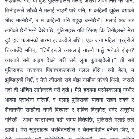
सङ्कल्‍प गरेँ: यी दुष्ट पुलिसहरूले मलाई जसरी अपमानित गरे पनि,
तिनीहरूले साँच्‍चै नै मलाई नाङ्गै पारे पनि, म कहिल्यै झुकेर दयाको
भीख माग्‍नेछैनँ, र म कहिल्यै पनि यहूदा बन्‍नेछैनँ। मलाई अब डर
लागेको छैनँ भन्‍ने देखेपछि, पुलिसहरू यति रिसाए कि तिनीहरूले मेरा
दुवै हात फलामको बारमा हतकडीले बाँधे। एक जना महिला प्रहरीले
चिच्याउँदै भनिन्, “तिमीहरूले त्यसलाई नाङ्गै पार्छु भनेको होइन?
त्यसको सबै अङ्ग देख्‍ने गरी सबै लुगा फुकाइदेओ।” ती सबै
पुलिसहरू नरकका पिशाचहरूजस्तै गलल हाँसे। त्यो बेला, म
झुण्डिएकी थिएँ, र मेरो जीउको सबै बोझ नाडीमा परेको थियो, जसले
गर्दा ती भाँचिन लागेजस्तै गरी दुखे। मैले हृदयमा परमेश्‍वरलाई गम्भीर
भावमा प्रार्थना गरिरहेँ, र मलाई पुलिसको यातना सहन सक्‍ने र
शैतानसँग सम्झौता नगर्ने विश्‍वास र शक्ति दिनुहोस् भनेर अनुरोध
गरिरहेँ। आधा घण्टाभन्दा बढी समय बितेपछि, पुलिसले मलाई तल
झार्‍यो। मेरा खुट्टाहरू असंवेदनशील र चेतनाविहीन बनेका थिए, र