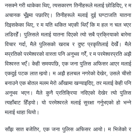
नसक्‍ने गरी थाकेका थिए, त्यसकारण तिनीहरूले मलाई छोडिदिए, र म
अचानक भूँइमा पछारिए। तिनीहरूले मलाई दुई घण्टाजति यातना
दिइसकेका थिए, र म यति थकित भएकी थिएँ कि म हल न चल भएर
लडिरहेँ। पुलिसले मलाई यातना दिएको त्यो सबै प्रक्रियाको बारेमा
विचार गर्दा, मैले पुलिसको खराब र दुष्ट प्रकृतिलाई देखेँ। मैले
मप्रतिको परमेश्‍वरको वास्ता पनि अनुभव गरेँ, र म परमेश्‍वरप्रति अझै
विश्‍वस्त भएँ। केही समयपछि, एक जना पुलिस अफिसर आएर मलाई
एकदुई पटक लात मार्‍यो। म अझै हलचल नगरेको देखेर, उसले चीसो
बनाउने एक बोतल मलम मेरो आँखामा खन्याइदिए, तर मलाई केही पनि
अनुभव भएन। मैले कुनै प्रतिक्रिया नदिएको देखेर त्यो पुलिस
त्यहाँबाट हिँड्यो। यो परमेश्‍वरले मलाई सुरक्षा गर्नुभएको हो भन्‍ने
मलाई थाहा थियो।
साँझ सात बजेतिर, एक जना पुलिस अफिसर आयो। म भिजेको र