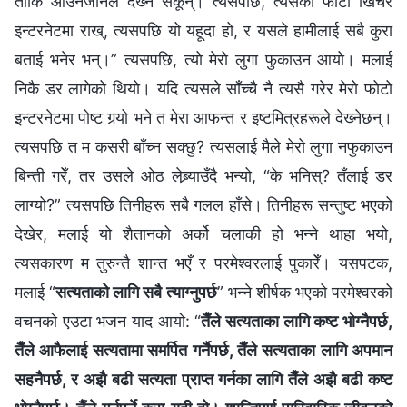
ताकि आउनेजानेले देख्‍न सकून्। त्यसपछि, त्यसको फोटो खिचेर
इन्टरनेटमा राख्, त्यसपछि यो यहूदा हो, र यसले हामीलाई सबै कुरा
बताई भनेर भन्।” त्यसपछि, त्यो मेरो लुगा फुकाउन आयो। मलाई
निकै डर लागेको थियो। यदि त्यसले साँच्‍चै नै त्यसै गरेर मेरो फोटो
इन्टरनेटमा पोष्ट गर्‍यो भने त मेरा आफन्त र इष्टमित्रहरूले देख्‍नेछन्।
त्यसपछि त म कसरी बाँच्‍न सक्छु? त्यसलाई मैले मेरो लुगा नफुकाउन
बिन्ती गरेँ, तर उसले ओठ लेब्र्याउँदै भन्यो, “के भनिस्? तँलाई डर
लाग्यो?” त्यसपछि तिनीहरू सबै गलल हाँसे। तिनीहरू सन्तुष्ट भएको
देखेर, मलाई यो शैतानको अर्को चलाकी हो भन्‍ने थाहा भयो,
त्यसकारण म तुरुन्तै शान्त भएँ र परमेश्‍वरलाई पुकारेँ। यसपटक,
मलाई “
सत्यताको लागि सबै त्याग्‍नुपर्छ
” भन्‍ने शीर्षक भएको परमेश्‍वरको
वचनको एउटा भजन याद आयो: “
तैँले सत्यताका लागि कष्ट भोग्‍नैपर्छ,
तैँले आफैलाई सत्यतामा समर्पित गर्नैपर्छ, तैँले सत्यताका लागि अपमान
सहनैपर्छ, र अझै बढी सत्यता प्राप्त गर्नका लागि तैँले अझै बढी कष्ट