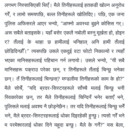
लगभग निस्सासिएकी थिएँ। मैले तिनीहरूलाई हतकडी खोल्‍न अनुरोध
गरेँ, र लामो समयपछि, बल्‍ल तिनीहरूले खोलिदिए। पछि, एक जना
पुलिस अफिसरले आएर भन्यो, “आफ्‍नो अवस्था बुझ्‍ने कोसिस गर्।
अरू सबैले बताइसके। यहाँ बसेर एकलै नबोली बस्‍नु मूर्खता हो, होइन
र? तँलाई के थाहा छ हामीलाई भनिहाल् अनि हामी तँलाई
छोडिदिन्छौँ।” त्यसपछि उसले एकदुई वटा फोटो निकाल्यो र त्यहाँ
भएका मानिसहरूलाई पहिचान गर्न लगायो। उसले भन्यो, “यी सबै
मानिसहरू पक्राउ परेका छन्, र तिनीहरूले तँलाई चिन्छु भनेका
छन्। तँ तिनीहरूलाई चिन्छस्? मण्डलीमा तिनीहरूको काम के हो?”
मैले सोचेँ, “यदि ब्रदर-सिस्टरहरूले साँच्‍चै मलाई चिन्छु भनी
स्विकारेका छन्, तर मैले तिनीहरूलाई चिन्दिनँ भनेर बताएँ भने,
पुलिसले मलाई अवश्य नै छोड्नेछैन। तर यदि तिनीहरूलाई चिन्छु भनेँ
भने, मैले ब्रदर-सिस्टरहरूलाई धोका दिइरहेकी हुन्छु। त्यसो गरेँ भने
म परमेश्‍वरलाई धोका दिने यहूदा बन्छु। मैले के गर्ने?” यस बेला,