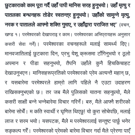
छुटकाराको काम पूरा गर्दै उहाँ पापी मानिस सरह हुनुभयो। उहाँ मृत्यु र
पातलका बन्धनहरू तोडेर स्वतन्त्र हुनुभयो। उहाँको सामुन्ने मृत्यु,
नरक र पातालले आफ्‍नो शक्ति गुमाए, र उहाँद्वारा पराजित भए
”
(वचन,
खण्ड १। परमेश्‍वरको देखापराइ र काम। परमेश्‍वरका अभिप्रायहरू अनुसार
। परमेश्‍वरका वचनहरूले मलाई सामर्थ्य दिए।
कसरी सेवा गर्ने)
मानवजातिलाई छुटकारा दिन, प्रभु येशू क्रूसमा टाँगिनुभयो र ठूलो
अपमान र पीडा सहनुभयो, तैपनि उहाँले कुनै हिचकिचाहट
देखाउनुभएन। मानिसहरूप्रतिको परमेश्‍वरको प्रेम अत्यन्तै महान् छ,
र यसबारेमा परमेश्‍वरले हाम्रो लागि पहिले नै एउटा उदाहरण
राखिसक्‍नुभएको छ। तर जब मैले पुलिसको यातना सहनुपर्‍यो, मैले
कसरी साक्षी बन्‍ने भन्‍नेबारेमा विचार गरिनँ। बरु, मैले आफ्‍नै शरीरको
बारेमा सोचेँ। म कति स्वार्थी र घृणित थिएछु! यो कुरा सोचेपछि, मलाई
लाज र सरम भयो। यसपटक, मैले म परमेश्‍वरलाई सन्तुष्ट पार्छु भनेर
सङ्कल्‍प गरेँ। परमेश्‍वरको प्रेमको बारेमा विचार गर्दा मैले प्रेरणा पाएँ