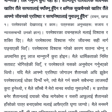
भोग्नैपर्छ। तैँले गर्नुपर्ने कुरा यही हो। शान्तिपूर्ण पारिवारिक जीवनको
खातिर तैँले सत्यतालाई फ्याँक्‍नु हुँदैन र क्षणिक सुखचैनको खातिर तैँले
आफ्‍नो जीवनको प्रतिष्ठा र सत्यनिष्ठालाई गुमाउनु हुँदैन
”
(वचन, खण्ड
१। परमेश्‍वरको देखापराइ र काम। पत्रुसका अनुभवहरू: सजाय र
। परमेश्‍वरका वचनहरूले मलाई विश्‍वास र
न्यायसम्‍बन्धी उनको ज्ञान)
शक्ति दिए। मैले परमेश्‍वरमा विश्‍वास गरेर जीवनमा सही मार्ग
पछ्याएकी थिएँ। परमेश्‍वरमा विश्‍वास गरेको कारण यातना भोग्‍नु र
अपमानित हुनु लाज मान्‍नुपर्ने कुरा होइन। मैले धार्मिकताको निम्ति
सतावट भोगिरहेकी थिएँ, र परमेश्‍वरले यसको अनुमोदन गर्नुभएको
थियो। यदि मैले आफ्‍नो प्रतिष्ठा जोगाउन शैतानको अघि झुकेर
परमेश्‍वरलाई धोका दिन्थेँ भने, त्यो मैले गर्न सक्‍ने सबैभन्दा लाजमर्दो
कुरा हुनेथ्यो, र मैले साँच्‍चै नै मेरो मानव मर्यादा गुमाउनेथेँ। म डरपोक
बनेर शैतानलाई दयाको भीख मागेकोमा र यसरी आफूलाई शैतानको
हाँसोको पात्र बनाएकोमा मलाई आफैप्रति घृणा जाग्यो। मैले मनमनै