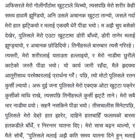
अफिसरले मेरो गोलीगाँठोमा खुट्टाले थिच्यो, त्यसपछि मेरो शरीर केही
समय हावामै झुण्डियो, अनि उसले अचानक खुट्टा तान्यो, जसले गर्दा
मेरो हात झट्कियो र मलाई एकदमै धेरै पीडा भयो। म अझै चुप बसेको
देखेर, पुलिसले मेरो एउटा खुट्टामा डोरी बाँध्यो, डोरी तानेर मलाई
झुण्ड्यायो, र अचानक छोडिदियो। तिनीहरूले बारम्बार त्यसै गरिरहे।
त्यसरी, मेरो शरीरलाई यताउता हल्‍लाइयो, र मेरो नाडीमा छुरीले
काटेको जस्तै पीडा भयो। यो कार्य जारी रहँदा, मैले हृदयमा
आतुरीसाथ परमेश्‍वरलाई प्रार्थना गरेँ। पछि, त्यो मोटो पुलिसले रतन
कुर्सी ल्यायो। अरू दुई जना पुलिसले मेरो एकएक ओटा खुट्टा पक्रेर
कुर्सीको माथि राखे, त्यसपछि तिनीहरूले कुर्सी झट्टै ताने। मेरो सबै
भार नाडीमा पर्‍यो। सहनै नसकिने पीडा भयो। तीसचालीस मिनेटपछि,
पुलिसले मेरो देब्रे हात झारेर, दाहिने हातचाहिँ फलामको बारमा
हतकडीले बाँधेँ, र निरन्तर यातना दिए। मेरो सास बढ्न थाल्यो, र
मैले सोचेँ, “पुलिसले मलाई अझै कति समय यातना दिने हुन् मलाई