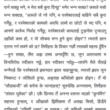
पार्न सक्छु भने, म मेरा सबै कुरा दिन्छु” भनेर भन्‍न सक्छ? कसले यसो
भन्न सक्दछ, “अरूले जे गरे पनि, म परमेश्‍वरलाई चाहिने सबै कुरा
गर्नेछु, र परमेश्‍वरको कामको अवधि लामो वा छोटो जे भए पनि, म
आफ्नो कर्तव्य निर्वाह गर्नेछु; परमेश्‍वरको कामलाई टुङ्गोमा पुऱ्याउनु
उहाँको काम हो, र यो सोचमा मग्‍न हुने कुरा होइन”? त्यस्तो ज्ञान
प्राप्त गर्न सक्‍ने को छ? तिमीहरू के विचार गर्छौ त्यसको महत्त्व हुँदैन
—हुन सक्छ, तँमा अझ उच्च अन्तर्दृष्टि छ, जुन अवस्थामा म
विनाविरोध स्वीकार गर्छु, हार स्वीकार गर्दछु—तापनि मैले तँलाई
भन्नैपर्छ कि परमेश्‍वरले इमानदार हृदय चाहनुहुन्छ, त्यस्तो हृदय जुन
निष्कपट र जोसिलो हुन्छ, अकृतज्ञ ब्वाँसोको हृदय होइन। तँ यो
“सौदाबाजी” को बारेमा के जान्दछस्? सुरुदेखि अन्त्यसम्म, तिमीहरू
“संसार घुमेका” छौ। एकै छिनमा तँ अनन्त वसन्त भएको “कुनमिंग”
सहरमा हुन्छस्, र आँखाको झिमिकमा तँ असह्य चिसो, हिउँले
ढाकिएको “दक्षिणी ध्रुव” मा पुग्छस्। जो कहिल्यै आफ्‍नो सामान्य