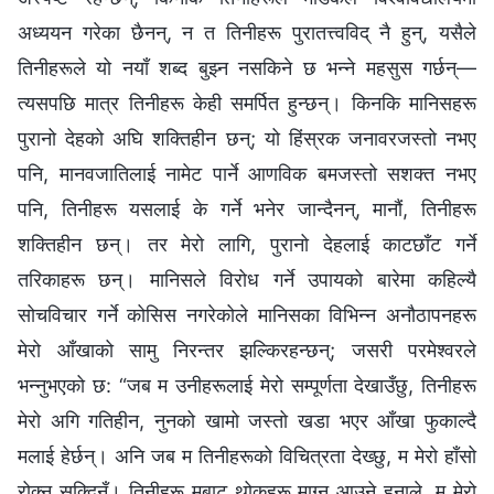
अध्ययन गरेका छैनन्, न त तिनीहरू पुरातत्त्वविद् नै हुन्, यसैले
तिनीहरूले यो नयाँ शब्द बुझ्न नसकिने छ भन्‍ने महसुस गर्छन्—
त्यसपछि मात्र तिनीहरू केही समर्पित हुन्छन्। किनकि मानिसहरू
पुरानो देहको अघि शक्तिहीन छन्; यो हिंस्रक जनावरजस्तो नभए
पनि, मानवजातिलाई नामेट पार्ने आणविक बमजस्तो सशक्त नभए
पनि, तिनीहरू यसलाई के गर्ने भनेर जान्दैनन्, मानौं, तिनीहरू
शक्तिहीन छन्। तर मेरो लागि, पुरानो देहलाई काटछाँट गर्ने
तरिकाहरू छन्। मानिसले विरोध गर्ने उपायको बारेमा कहिल्यै
सोचविचार गर्ने कोसिस नगरेकोले मानिसका विभिन्न अनौठापनहरू
मेरो आँखाको सामु निरन्तर झल्‍किरहन्छन्; जसरी परमेश्‍वरले
भन्नुभएको छ: “जब म उनीहरूलाई मेरो सम्पूर्णता देखाउँछु, तिनीहरू
मेरो अगि गतिहीन, नुनको खामो जस्तो खडा भएर आँखा फुकाल्दै
मलाई हेर्छन्। अनि जब म तिनीहरूको विचित्रता देख्छु, म मेरो हाँसो
रोक्न सक्दिनँ। तिनीहरू मबाट थोकहरू माग्न आउने हुनाले, म मेरो