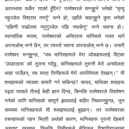
अवस्थामा फर्केर गएको हुँदैन? परमेश्‍वरले माग्नुहुने भनेको “मृत्यु
नहुञ्जेल विश्राम नगर्नु” भन्‍ने हो; उहाँले चाहनुहुने कुरा भनेको
“दक्षिणी पर्खालमा नपुगुञ्‍जेल पछि नफर्कनु” भन्‍ने भावना हो।
स्वाभाविक रूपमा, परमेश्‍वरको अभिप्राय मानिसले गलत मार्ग
अपनाओस् भन्‍ने छैन, तर त्यस्तो भावना अपनाओस् भन्‍ने छ। जसरी
परमेश्‍वर भन्नुहुन्छ, “जब मानिसहरूले मेरा थोकहरूलाई दिएका
‘उपहारहरू’ को तुलना गर्दछु, मानिसहरूले तुरुन्तै मेरो अनमोलता
थाहा पाउँछन्, तब मात्र तिनीहरूले मेरो अपरिमेयता देख्छन्।” यी
शब्दहरूको व्याख्या कसरी गर्न सकिन्छ? सायद, माथिका शब्दहरू
पढ्दा त्यसले तँलाई केही ज्ञान दिन्छ, किनकि परमेश्‍वरले विश्लेषण
गर्नको लागि मानिसको सम्पूर्ण हृदयलाई बाहिर निकाल्नुहुन्छ, जुन
समयमा मानिसहरूले यी शब्दहरूलाई बुझ्छन्। तर परमेश्‍वरका
वचनहरूको गहन भित्री अर्थको कारण, मानिसहरू पुरानो देहबारे
अस्पष्ट रहन्छन्, किनकि तिनीहरूले मेडिकल विश्‍वविद्यालयमा