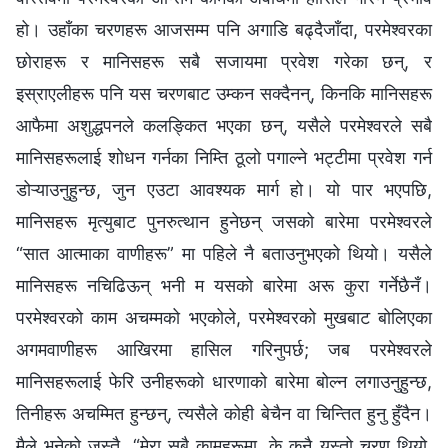
हो। उहाँका चरणहरू आजसम्म पनि अगाडि बढ्दैजाँदा, परमेश्‍वरका
छोराहरू र मानिसहरू सबै सजायमा प्रवेश गरेका छन्, र
इस्राएलीहरू पनि यस चरणबाट उम्कन सक्दैनन्, किनकि मानिसहरू
आफैमा अशुद्धपनले कलङ्कित भएका छन्, यसैले परमेश्‍वरले सबै
मानिसहरूलाई शोधन गर्नका निम्ति ठूलो पगाल्ने भट्टीमा प्रवेश गर्न
डोऱ्याउनुहुन्छ, जुन एउटा आवश्यक मार्ग हो। यो पार भएपछि,
मानिसहरू मृत्युबाट पुनरुत्थान हुनेछन् जसको बारेमा परमेश्‍वरले
“सात आत्माका वाणीहरू” मा पहिले नै बताउनुभएको थियो। यसैले
मानिसहरू नचिढिऊन् भनी म यसको बारेमा अरू कुरा गर्नेछैनँ।
परमेश्‍वरको काम अचम्मको भएकोले, परमेश्‍वरको मुखबाट बोलिएका
अगमवाणीहरू आखिरमा हासिल गरिनुपर्छ; जब परमेश्‍वरले
मानिसहरूलाई फेरि उनीहरूको धारणाको बारेमा बोल्न लगाउनुहुन्छ,
तिनीहरू अचम्मित हुन्छन्, त्यसैले कोही बेचैन वा चिन्तित हुनु हुँदैन।
मैले भनेको जस्तै, “मेरा सबै कामहरूमा, के कुनै यस्तो चरण थियो,