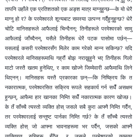
तापनि उहाँले एक प्रतिशतको एक अङ्श मात्र माग्नुहुन्छ—के यो धेरै
माग्नु हो र? के परमेश्‍वरले शून्यबाट समस्या उत्पन्न गर्दैहुनुहुन्छ? धेरै
चोटि मानिसहरूले आफैलाई चिन्दैनन्; तिनीहरूले परमेश्‍वरको सामु
आफैलाई जाँच्दैनन्, यसैले तिनीहरू धेरै पटक पासोमा पर्छन्—
यसलाई कसरी परमेश्‍वरसँग मिलेर काम गरेको मान्न सकिन्छ? यदि
परमेश्‍वरले मानिसहरूमाथि गह्रौं बोझ नराख्नुहुने भए तिनीहरू गिलो
माटो जस्तै खतम हुनेथिए, र काम खोज्ने जिम्मेवारी आफैमाथि लिने
थिएनन्। मानिसहरू यस्तै प्रकारका छन्—कि निष्क्रिय कि त
नकारात्मक, परमेश्‍वरसित सक्रिय रूपले सहकार्य गर्न सधैँ असक्षम
हुन्छन्, आफैमा हार खानका निम्ति सधैँ नकारात्मक कारण खोज्छ।
के तँ साँच्चै त्यस्तो व्यक्ति होस् जसले सबै कुरा आफ्नै निम्ति गर्दैन,
तर परमेश्‍वरलाई सन्तुष्ट पार्नका निम्ति गर्छ? के तँ साँच्चै त्यस्तो
व्यक्ति होस् जो आफ्‍ना भावनाहरूमा भर पर्दैन, जसको आफ्नै
व्यक्तिगत रुचिहरू हुँदैन, र जसले परमेश्‍वरको कामका