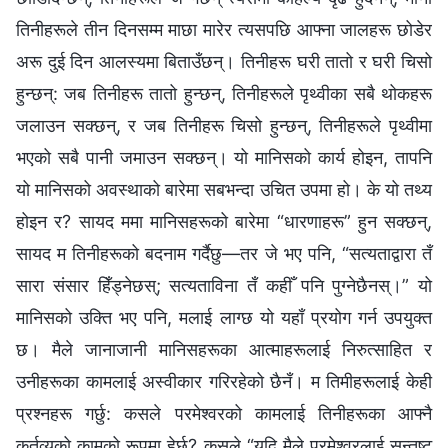
तिनीहरूले तीन दिनसम्म माछा मारेर त्यसपछि आफ्ना जालहरू छोडेर
अरू दुई दिन आलस्यमा बिताउँछन्। तिनीहरू घरी तातो र घरी चिसो
हुन्छन्: जब तिनीहरू तातो हुन्छन्, तिनीहरूले पृथ्वीका सबै थोकहरू
जलाउन सक्छन्, र जब तिनीहरू चिसो हुन्छन्, तिनीहरूले पृथ्वीमा
भएको सबै पानी जमाउन सक्छन्। यो मानिसको कार्य होइन, तापनि
यो मानिसको अवस्थाको बारेमा सबभन्दा उचित उपमा हो। के यो तथ्य
होइन र? सायद ममा मानिसहरूको बारेमा “धारणाहरू” हुन सक्छन्,
सायद म तिनीहरूको बदनाम गर्दैछु—तर जे भए पनि, “सत्यताद्वारा तँ
सारा संसार हिँड्नेछस्; सत्यताविना तँ कहीँ पनि पुग्नेछैनस्।” यो
मानिसको उक्ति भए पनि, मलाई लाग्छ यो यहाँ प्रयोग गर्न उपयुक्त
छ। मैले जानाजानी मानिसहरूका आत्माहरूलाई निरुत्साहित र
उनीहरूका कामलाई अस्वीकार गरिरहेको छैनँ। म तिमीहरूलाई केही
प्रश्नहरू गर्छु: कसले परमेश्‍वरको कामलाई तिनीहरूका आफ्नै
कर्तव्यको कामको रूपमा हेर्छ? कसले “यदि मैले परमेश्‍वरलाई सन्तुष्ट