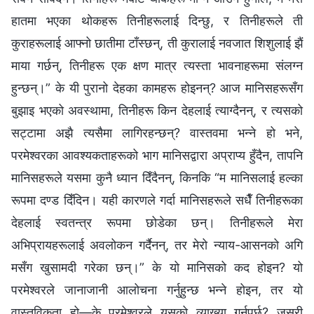
हातमा भएका थोकहरू तिनीहरूलाई दिन्छु, र तिनीहरूले ती
कुराहरूलाई आफ्नो छातीमा टाँस्छन्, ती कुरालाई नवजात शिशुलाई झैं
माया गर्छन्, तिनीहरू एक क्षण मात्र त्यस्ता भावनाहरूमा संलग्न
हुन्छन्।” के यी पुरानो देहका कामहरू होइनन्? आज मानिसहरूसँग
बुझाइ भएको अवस्थामा, तिनीहरू किन देहलाई त्याग्दैनन्, र त्यसको
सट्टामा अझै त्यसैमा लागिरहन्छन्? वास्तवमा भन्‍ने हो भने,
परमेश्‍वरका आवश्यकताहरूको भाग मानिसद्वारा अप्राप्य हुँदैन, तापनि
मानिसहरूले यसमा कुनै ध्यान दिँदैनन्, किनकि “म मानिसलाई हल्‍का
रूपमा दण्ड दिँदिन। यही कारणले गर्दा मानिसहरूले सधैँ तिनीहरूका
देहलाई स्वतन्त्र रूपमा छोडेका छन्। तिनीहरूले मेरा
अभिप्रायहरूलाई अवलोकन गर्दैनन्, तर मेरो न्याय-आसनको अगि
मसँग खुसामदी गरेका छन्।” के यो मानिसको कद होइन? यो
परमेश्‍वरले जानाजानी आलोचना गर्नुहुन्छ भन्‍ने होइन, तर यो
वास्तविकता हो—के परमेश्‍वरले यसको व्याख्या गर्नुपर्छ? जसरी