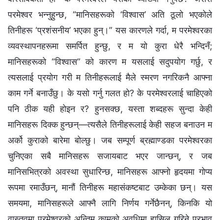
परमेश्‍वर भन्नुहुन्छ, “मानिसहरूको ‘विश्‍वास’ अति ठूलो भएकोले
तिनीहरू ‘प्रशंसनीय’ भएका हुन्।” यस कारणले गर्दा, म परमेश्‍वरका
व्यवस्थापनहरूमा समर्पित हुन्छु, र म यो कुरा धेरै भन्दिनँ;
मानिसहरूको “विश्‍वास” को कारण म यसलाई सदुपयोग गर्छु, र
त्यसलाई प्रयोग गरी म तिनीहरूलाई मैले स्मरण नगरिकनै आफ्‍ना
काम गर्ने बनाउँछु। के यसो गर्नु गलत हो? के परमेश्‍वरलाई चाहिएको
पनि ठीक यही होइन र? हुनसक्छ, यस्ता शब्दहरू सुन्दा केही
मानिसहरू दिक्क हुन्छन्—त्यसैले तिनीहरूलाई केही सहज बनाउन म
अर्को कुराको बारेमा बोल्छु। जब सम्पूर्ण ब्रह्माण्डका परमेश्‍वरका
चुनिएका सबै मानिसहरू सजायबाट भएर जान्छन्, र जब
मानिसभित्रको अवस्था सुधारिन्छ, मानिसहरू आफ्नो हृदयमा गोप्य
रूपमा रमाउँछन्, मानौं तिनीहरू महासंकष्टबाट उम्केका छन्। यस
समयमा, मानिसहरूले आफ्नै लागि निर्णय गर्नेछैनन्, किनकि यो
वास्तवमा परमेश्‍वरको अन्तिम कामको अवधिमा हासिल गरिने प्रभाव