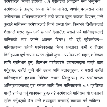
परमेश्‍वरले “मानव हृदयको ०.१ प्रतिशत ओगट्ने” भनी भन्‍नुभयो।
परमेश्‍वरलाई उत्कृष्ट रूपमा चिनेका मानिस, अर्थात् पत्रुसले समेत
परमेश्‍वरका अभिप्रायहरूलाई सही रूपमा बुझ्‍न सकेका थिएनन् भन्‍ने
कुराले मानिसमा परमेश्‍वरलाई चिन्‍ने क्षमता छैन, किनभने तिनीहरूलाई
शैतानले भ्रष्ट तुल्याएको छ भन्‍ने देखाउँछ; यसले सबै मानिसहरूलाई
मानिसको सार जान्‍ने अवसर दिन्छ। यी दुई पूर्वसर्तहरू—
मानिसहरूमा रहेको परमेश्‍वरलाई चिन्‍ने क्षमताको कमी र शैतान
तिनीहरूमा पूर्ण रूपमा व्याप्त रहेको कुरा—परमेश्‍वरको महान् शक्तिका
लागि प्रतिभार हुन्, किनभने परमेश्‍वरले वचनहरूद्वारा मात्रै काम
गर्नुहुन्छ, उहाँले कुनै पनि उद्यम अघि बढाउनुहुन्‍न, र यसरी उहाँले
मानिसहरूको हृदयमा निश्‍चित स्थान लिनुहुन्छ। तर परमेश्‍वरका
अभिप्रायहरूलाई पूरा गर्नका लागि किन मानिसहरूले ०.१ प्रतिशत
मात्रै हासिल गर्नु आवश्यक हुन्छ त? परमेश्‍वरले मानिसमा यो क्षमताको
सृष्टि गर्नुभएको छैन भन्‍ने तथ्यद्वारा यसलाई व्याख्या गर्न सकिन्छ।