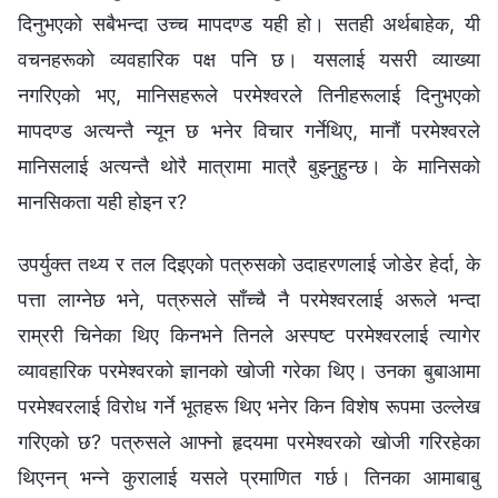
दिनुभएको सबैभन्दा उच्‍च मापदण्ड यही हो। सतही अर्थबाहेक, यी
वचनहरूको व्यवहारिक पक्ष पनि छ। यसलाई यसरी व्याख्या
नगरिएको भए, मानिसहरूले परमेश्‍वरले तिनीहरूलाई दिनुभएको
मापदण्ड अत्यन्तै न्यून छ भनेर विचार गर्नेथिए, मानौं परमेश्‍वरले
मानिसलाई अत्यन्तै थोरै मात्रामा मात्रै बुझ्‍नुहुन्छ। के मानिसको
मानसिकता यही होइन र?
उपर्युक्त तथ्य र तल दिइएको पत्रुसको उदाहरणलाई जोडेर हेर्दा, के
पत्ता लाग्नेछ भने, पत्रुसले साँच्‍चै नै परमेश्‍वरलाई अरूले भन्दा
राम्ररी चिनेका थिए किनभने तिनले अस्पष्ट परमेश्‍वरलाई त्यागेर
व्यावहारिक परमेश्‍वरको ज्ञानको खोजी गरेका थिए। उनका बुबाआमा
परमेश्‍वरलाई विरोध गर्ने भूतहरू थिए भनेर किन विशेष रूपमा उल्‍लेख
गरिएको छ? पत्रुसले आफ्‍नो हृदयमा परमेश्‍वरको खोजी गरिरहेका
थिएनन् भन्‍ने कुरालाई यसले प्रमाणित गर्छ। तिनका आमाबाबु