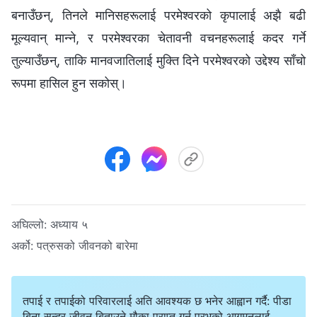
बनाउँछन्, तिनले मानिसहरूलाई परमेश्‍वरको कृपालाई अझै बढी
मूल्यवान् मान्ने, र परमेश्‍वरका चेतावनी वचनहरूलाई कदर गर्ने
तुल्याउँछन्, ताकि मानवजातिलाई मुक्ति दिने परमेश्‍वरको उद्देश्य साँचो
रूपमा हासिल हुन सकोस्।
अघिल्लो:
अध्याय ५
अर्को:
पत्रुसको जीवनको बारेमा
तपाई र तपाईको परिवारलाई अति आवश्यक छ भनेर आह्वान गर्दै: पीडा
बिना सुन्दर जीवन बिताउने मौका प्राप्त गर्न प्रभुको आगमनलाई