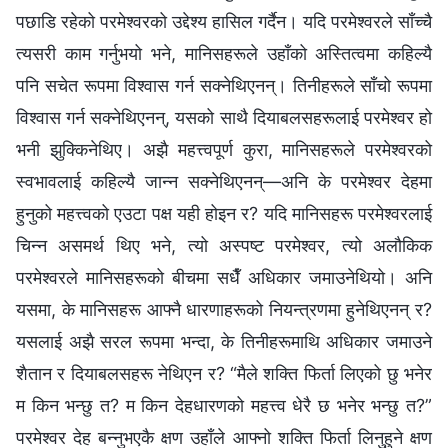
पछाडि रहेको परमेश्‍वरको उद्देश्य हासिल गर्दैन। यदि परमेश्‍वरले साँच्‍चै
त्यसरी काम गर्नुभयो भने, मानिसहरूले उहाँको अस्तित्वमा कहिल्यै
पनि सचेत रूपमा विश्‍वास गर्न सक्‍नेथिएनन्। तिनीहरूले साँचो रूपमा
विश्‍वास गर्न सक्‍नेथिएनन्, यसको साथै दियाबलसहरूलाई परमेश्‍वर हो
भनी झुक्‍किनेथिए। अझै महत्त्वपूर्ण कुरा, मानिसहरूले परमेश्‍वरको
स्वभावलाई कहिल्यै जान्‍न सक्‍नेथिएनन्—अनि के परमेश्‍वर देहमा
हुनुको महत्त्वको एउटा पक्ष यही होइन र? यदि मानिसहरू परमेश्‍वरलाई
चिन्‍न असमर्थ थिए भने, त्यो अस्पष्ट परमेश्‍वर, त्यो अलौकिक
परमेश्‍वरले मानिसहरूको बीचमा सधैँ अधिकार जमाउनेथियो। अनि
यसमा, के मानिसहरू आफ्‍नै धारणाहरूको नियन्त्रणमा हुनेथिएनन् र?
यसलाई अझै सरल रूपमा भन्दा, के तिनीहरूमाथि अधिकार जमाउने
शैतान र दियाबलसहरू नेथिएन र? “मैले शक्ति फिर्ता लिएको छु भनेर
म किन भन्छु त? म किन देहधारणको महत्त्व धेरै छ भनेर भन्छु त?”
परमेश्‍वर देह बन्‍नुभएकै क्षण उहाँले आफ्‍नो शक्ति फिर्ता लिनुहुने क्षण