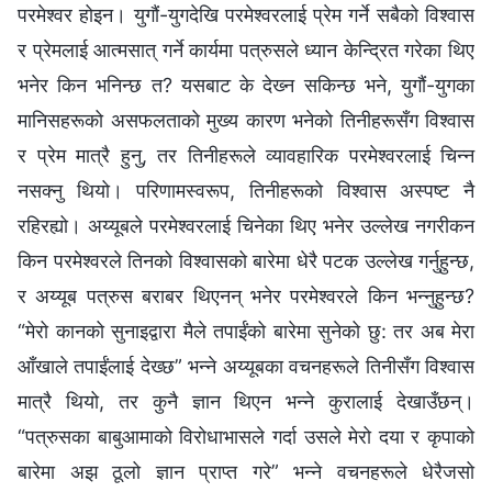
परमेश्‍वर होइन। युगौं-युगदेखि परमेश्‍वरलाई प्रेम गर्ने सबैको विश्‍वास
र प्रेमलाई आत्मसात् गर्ने कार्यमा पत्रुसले ध्यान केन्द्रित गरेका थिए
भनेर किन भनिन्छ त? यसबाट के देख्‍न सकिन्छ भने, युगौं-युगका
मानिसहरूको असफलताको मुख्य कारण भनेको तिनीहरूसँग विश्‍वास
र प्रेम मात्रै हुनु, तर तिनीहरूले व्यावहारिक परमेश्‍वरलाई चिन्‍न
नसक्नु थियो। परिणामस्वरूप, तिनीहरूको विश्‍वास अस्पष्ट नै
रहिरह्यो। अय्यूबले परमेश्‍वरलाई चिनेका थिए भनेर उल्‍लेख नगरीकन
किन परमेश्‍वरले तिनको विश्‍वासको बारेमा धेरै पटक उल्‍लेख गर्नुहुन्छ,
र अय्यूब पत्रुस बराबर थिएनन् भनेर परमेश्‍वरले किन भन्‍नुहुन्छ?
“मेरो कानको सुनाइद्वारा मैले तपाईंको बारेमा सुनेको छु: तर अब मेरा
आँखाले तपाईंलाई देख्छ” भन्‍ने अय्यूबका वचनहरूले तिनीसँग विश्‍वास
मात्रै थियो, तर कुनै ज्ञान थिएन भन्‍ने कुरालाई देखाउँछन्।
“पत्रुसका बाबुआमाको विरोधाभासले गर्दा उसले मेरो दया र कृपाको
बारेमा अझ ठूलो ज्ञान प्राप्त गरे” भन्‍ने वचनहरूले धेरैजसो