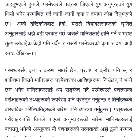
चाहनुभएको हुनाले, परमेश्‍वरले पत्रुस जिएको युग अनुग्रहको युग
थियो भनेर प्रमाणित गर्दै जानी-जानी कृपा र दयामा जोड दिनुभएको
छ। अर्को दृष्टिकोणबाट हेर्दा, यसले दियाबलसहरूको घृणित
अनुहारलाई अझै बढी प्रकट गर्छ जसले मानिसलाई हानि गर्ने र भ्रष्ट
तुल्याउनेबाहेक केही पनि गर्दैन र यसरी परमेश्‍वरको कृपा र दया अझै
स्पष्ट देखिन्छन्।
परमेश्‍वरसँग कृपा र करुणा मात्रै छैन, प्रताप र क्रोध पनि छ, र
शान्तिमा जिउने मानिसहरू परमेश्‍वरका आशिष्‌हरूमा जिउँछन् नै भन्‍ने
छैन भनेर मानिसहरूलाई थप सङ्केत गर्दै परमेश्‍वरले पत्रुसका
परीक्षाहरूको तथ्यहरूको रूपरेखा पनि प्रस्तुत गर्नुहुन्छ र तिनीहरूको
वास्तविक परिस्‍थितिहरूको बारेमा पनि व्याख्या गर्नुहुन्छ। पत्रुसका
परीक्षाहरूपछि तिनले पाएका अनुभवहरूको बारेमा मानिसहरूलाई
बताउनु भनेको अय्यूबका यी वचनहरूको सत्यताको अझै ठूलो प्रमाण