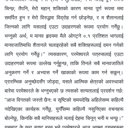
चिन्छ; तैपनि, मेरो महान् शक्तिको कारण मानव पूर्ण रूपमा ममा
समर्पित हुन र मेरो विरुद्धमा विद्रोह गर्न छोड्नेछ, र म शैतानलाई
जित्‍नको लागि यसलाई एउटा उदाहरणको रूपमा प्रयोग गर्नेछु।
भन्‍नुको अर्थ, म मानव हृदयमा मैले ओगट्ने ०.१ प्रतिशत भागलाई
मानवजातिमाथि शैतानले चलाइरहेको सबै शक्तिहरूलाई दमन गर्नको
लागि प्रयोग गर्नेछु।” त्यसकारण, परमेश्‍वरले पत्रुसलाई एउटा
उदाहरणको रूपमा उल्‍लेख गर्नुहुन्छ, ताकि तिनले सबै मानवजातिले
अनुकरण गर्ने र अभ्यास गर्ने खाकाको रूपमा काम गर्न सकून्।
प्रारम्‍भिक अनुच्‍छेदसँग जोड्दा, यसले आत्मिक क्षेत्रको अवस्थाको
बारेमा परमेश्‍वरले के भन्‍नुभएको छ त्यसको सत्यतालाई प्रदर्शन गर्छ:
“आज विगतको जस्तो छैन: म सृष्टिको समयदेखि अहिलेसम्म कहिल्यै
नदेखिएका कार्यहरू गर्नेछु, युगौँसम्म कहिल्यै नसुनिएका वचनहरू
बोल्‍नेछु, किनकि सबै मानिसहरूले मलाई देहमा चिनून् भनी म भन्छु।”
यसबाट के कुरा स्पष्ट हुन्छ भने परमेश्‍वरले आज आफ्‍ना वचनहरूमा