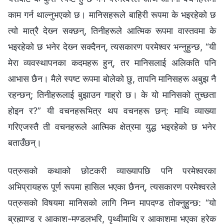
काम गर्न थाल्‍नुभएको छ। मानिसहरूले बाहिरी रूपमा के भइरहेको छ
त्यो मात्रै देख्‍न सक्छन्, तिनीहरूले आत्मिक रूपमा वास्तवमा के
भइरहेको छ भनेर देख्‍न सक्दैनन्, त्यसकारण परमेश्‍वर भन्‍नुहुन्छ, “यी
मेरा व्यवस्थापनका कदमहरू हुन्, तर मानिसलाई अलिकति पनि
आभास छैन। मैले स्पष्ट रूपमा बोलेको छु, तापनि मानिसहरू अबुझ नै
रहन्छन्; तिनीहरूलाई बुझाउन गाह्रो छ। के यो मानिसको तुच्छता
होइन र?” यी वचनहरूभित्र थप वचनहरू छन्: माथि व्याख्या
गरिएजस्तै ती वचनहरूले आत्मिक क्षेत्रमा युद्ध भइरहेको छ भनेर
बताउँछन्।
पत्रुसको कथाको छोटकरी व्याख्यापछि पनि परमेश्‍वरका
अभिप्रायहरू पूर्ण रूपमा हासिल भएका छैनन्, त्यसकारण परमेश्‍वरले
पत्रुसको विषयमा मानिसको लागि निम्‍न मापदण्ड तोक्नुहुन्छ: “यो
ब्रह्माण्ड र आकाश-मण्डलभरि, पृथ्वीमाथि र आकाशमा भएका हरेक