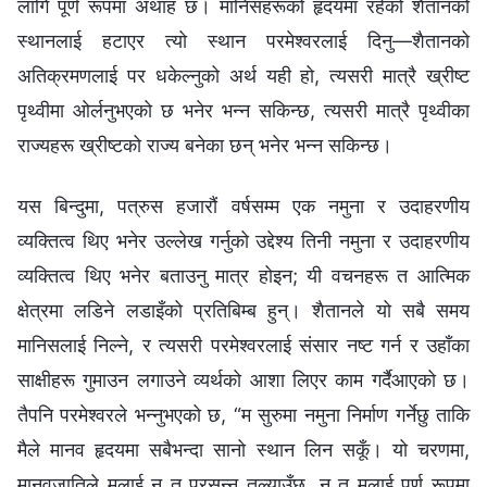
लागि पूर्ण रूपमा अथाह छ। मानिसहरूको हृदयमा रहेको शैतानको
स्थानलाई हटाएर त्यो स्थान परमेश्‍वरलाई दिनु—शैतानको
अतिक्रमणलाई पर धकेल्नुको अर्थ यही हो, त्यसरी मात्रै ख्रीष्ट
पृथ्वीमा ओर्लनुभएको छ भनेर भन्‍न सकिन्छ, त्यसरी मात्रै पृथ्वीका
राज्यहरू ख्रीष्टको राज्य बनेका छन् भनेर भन्‍न सकिन्छ।
यस बिन्दुमा, पत्रुस हजारौं वर्षसम्‍म एक नमुना र उदाहरणीय
व्यक्तित्व थिए भनेर उल्‍लेख गर्नुको उद्देश्य तिनी नमुना र उदाहरणीय
व्यक्तित्व थिए भनेर बताउनु मात्र होइन; यी वचनहरू त आत्मिक
क्षेत्रमा लडिने लडाइँको प्रतिबिम्‍ब हुन्। शैतानले यो सबै समय
मानिसलाई निल्‍ने, र त्यसरी परमेश्‍वरलाई संसार नष्ट गर्न र उहाँका
साक्षीहरू गुमाउन लगाउने व्यर्थको आशा लिएर काम गर्दैआएको छ।
तैपनि परमेश्‍वरले भन्‍नुभएको छ, “म सुरुमा नमुना निर्माण गर्नेछु ताकि
मैले मानव हृदयमा सबैभन्दा सानो स्थान लिन सकूँ। यो चरणमा,
मानवजातिले मलाई न त प्रसन्‍न तुल्याउँछ, न त मलाई पूर्ण रूपमा