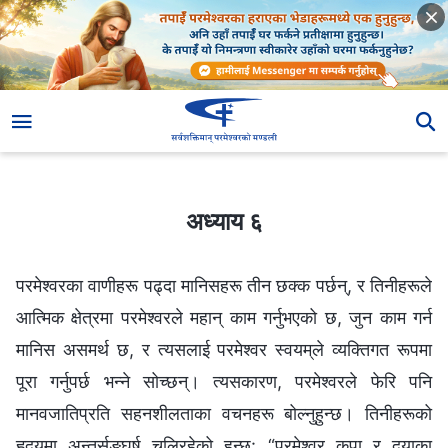
अध्याय ६
अध्याय ६
परमेश्‍वरका वाणीहरू पढ्दा मानिसहरू तीन छक्‍क पर्छन्, र तिनीहरूले
आत्मिक क्षेत्रमा परमेश्‍वरले महान् काम गर्नुभएको छ, जुन काम गर्न
मानिस असमर्थ छ, र त्यसलाई परमेश्‍वर स्‍वयम्‌ले व्यक्तिगत रूपमा
पूरा गर्नुपर्छ भन्‍ने सोच्छन्। त्यसकारण, परमेश्‍वरले फेरि पनि
मानवजातिप्रति सहनशीलताका वचनहरू बोल्‍नुहुन्छ। तिनीहरूको
हृदयमा अन्तर्सङ्घर्ष चलिरहेको हुन्छ: “परमेश्‍वर कृपा र दयाका