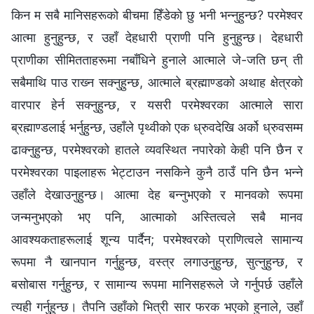
किन म सबै मानिसहरूको बीचमा हिँडेको छु भनी भन्‍नुहुन्छ? परमेश्‍वर
आत्मा हुनुहुन्छ, र उहाँ देहधारी प्राणी पनि हुनुहुन्छ। देहधारी
प्राणीका सीमितताहरूमा नबाँधिने हुनाले आत्माले जे-जति छन्‌ ती
सबैमाथि पाउ राख्‍न सक्‍नुहुन्छ, आत्माले ब्रह्माण्डको अथाह क्षेत्रको
वारपार हेर्न सक्‍नुहुन्छ, र यसरी परमेश्‍वरका आत्माले सारा
ब्रह्माण्डलाई भर्नुहुन्छ, उहाँले पृथ्वीको एक ध्रुवदेखि अर्को ध्रुवसम्‍म
ढाक्नुहुन्छ, परमेश्‍वरको हातले व्यवस्थित नपारेको केही पनि छैन र
परमेश्‍वरका पाइलाहरू भेट्टाउन नसकिने कुनै ठाउँ पनि छैन भन्‍ने
उहाँले देखाउनुहुन्छ। आत्मा देह बन्‍नुभएको र मानवको रूपमा
जन्‍मनुभएको भए पनि, आत्माको अस्तित्वले सबै मानव
आवश्यकताहरूलाई शून्य पार्दैन; परमेश्‍वरको प्राणित्वले सामान्य
रूपमा नै खानपान गर्नुहुन्छ, वस्‍त्र लगाउनुहुन्छ, सुत्‍नुहुन्छ, र
बसोबास गर्नुहुन्छ, र सामान्य रूपमा मानिसहरूले जे गर्नुपर्छ उहाँले
त्यही गर्नुहुन्छ। तैपनि उहाँको भित्री सार फरक भएको हुनाले, उहाँ