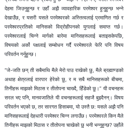
देहमा जिउनुहुन्छ र उहाँ अझै व्यावहारिक परमेश्‍वर हुनुहुन्छ भन्‍ने
देखाउँछ, र यसरी यसले परमेश्‍वरको अस्तित्वलाई प्रमाणित गर्छ र
परमेश्‍वरप्रतिको मानिसको विद्रोहीपनको युगलाई समाप्त गर्छ।
परमेश्‍वरलाई चिन्‍ने मार्गको बारेमा मानिसहरूलाई बताइसकेपछि,
विषयको अर्को पक्षलाई सम्‍बोधन गर्दै परमेश्‍वरले फेरि पनि विषय
परिवर्तन गर्नुहुन्छ।
“जे-जति छन्‌ ती सबैमाथि मैले मेरो पाउ राखेको छु, मैले ब्रह्माण्डको
अथाह क्षेत्रलाई वारपार हेरेको छु, र म सबै मानिसहरूको बीचमा,
तिनीहरू माझको मिठास र तीतोपना चाख्दै, हिँडेको छु।” यी वचनहरू
सरल भए पनि, मानवजातिले यी वचनहरूलाई सहजै बुझ्दैनन्। विषय
परिवर्तन भएको छ, तर सारगत हिसाबमा, यो उस्तै छ: यसले अझै पनि
मानिसहरूलाई देहधारी परमेश्‍वर चिन्‍न लगाउँछ। परमेश्‍वरले किन मैले
तिनीहरू माझको मिठास र तीतोपना चाखेको छु भनी भन्‍नुहुन्छ? उहाँले