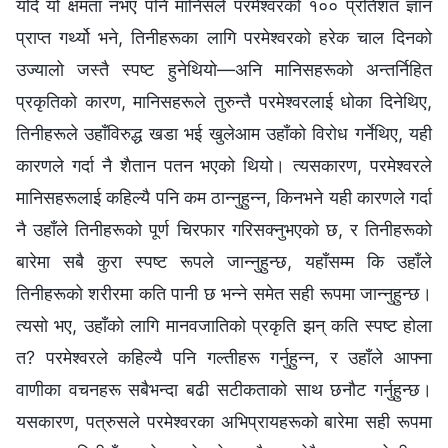
यदि यो क्षमता नभए पनि मानिसले परमेश्‍वरको १०० प्रतिशत ज्ञान
प्राप्त गर्थ्यो भने, तिनीहरूका लागि परमेश्‍वरको हरेक चाल दिनको
उज्यालो जस्तै स्पष्ट हुनेथियो—अनि मानिसहरूको अन्तर्निहित
प्रकृतिको कारण, मानिसहरूले तुरुन्तै परमेश्‍वरलाई धोका दिनेथिए,
तिनीहरूले उहाँविरुद्ध खडा भई खुलेआम उहाँको विरोध गर्नेथिए, यही
कारणले गर्दा नै शैतान पतन भएको थियो। त्यसकारण, परमेश्‍वरले
मानिसहरूलाई कहिल्यै पनि कम ठान्‍नुहुन्‍न, किनभने यही कारणले गर्दा
नै उहाँले तिनीहरूको पूर्ण चिरफार गरिसक्‍नुभएको छ, र तिनीहरूको
बारेमा सबै कुरा स्पष्ट रूपले जान्‍नुहुन्छ, यहाँसम्‍म कि उहाँले
तिनीहरूको शरीरमा कति पानी छ भन्‍ने समेत सही रूपमा जान्‍नुहुन्छ।
त्यसो भए, उहाँको लागि मानवजातिको प्रकृति झन् कति स्पष्ट होला
त? परमेश्‍वरले कहिल्यै पनि गल्तीहरू गर्नुहुन्‍न, र उहाँले आफ्‍ना
वाणीका वचनहरू सबैभन्दा बढी सटीकताको साथ छनौट गर्नुहुन्छ।
यसकारण, पत्रुसले परमेश्‍वरका अभिप्रायहरूको बारेमा सही रूपमा