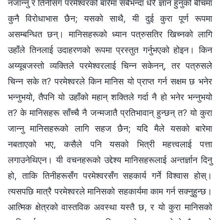
नजान्‍नु र तिनीसँग परमेश्‍वरको बारेमा सबैभन्दा धेरै ज्ञान हुनुको बीचमा
कुनै विरोधाभास छैन; यसको साथै, यी दुई कुरा पूर्ण रूपमा
असम्‍बन्धित छन्। मानिसहरूको ध्यान पत्रुसतिर खिच्‍नको लागि
उहाँले तिनलाई उदाहरणको रूपमा प्रस्तुत गर्नुभएको होइन। किन
अय्यूबजस्तो व्यक्तिले परमेश्‍वरलाई चिन्‍न सकेनन्, तर पत्रुसले
चिन्‍न सके त? परमेश्‍वरले किन मानिस यो प्राप्त गर्न सक्षम छ भनेर
भन्‍नुभयो, तैपनि यो उहाँको महान् शक्तिले गर्दा नै हो भनेर भन्‍नुभयो
त? के मानिसहरू साँच्‍चै नै जन्मजातै प्रतिभावान् हुन्छन् त? यो कुरा
जान्‍नु मानिसहरूको लागि सहज छैन; यदि मैले यसको बारेमा
नबताएको भए, कसैले पनि यसको भित्री महत्त्वलाई पत्ता
लगाउनेथिएन। यी वचनहरूको उद्देश्य मानिसहरूलाई अन्तर्ज्ञान दिनु
हो, ताकि तिनीहरूसँग परमेश्‍वरसँग सहकार्य गर्ने विश्‍वास होस्।
त्यसपछि मात्रै परमेश्‍वरले मानिसको सहकार्यमा काम गर्न सक्‍नुहुन्छ।
आत्मिक क्षेत्रको वास्तविक अवस्था यस्तै छ, र यो कुरा मानिसको