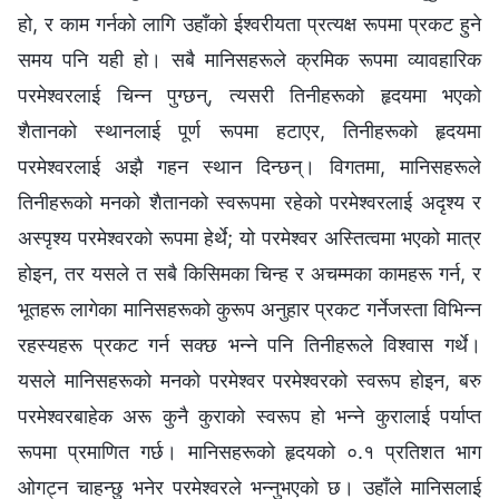
हो, र काम गर्नको लागि उहाँको ईश्‍वरीयता प्रत्यक्ष रूपमा प्रकट हुने
समय पनि यही हो। सबै मानिसहरूले क्रमिक रूपमा व्यावहारिक
परमेश्‍वरलाई चिन्‍न पुग्छन्, त्यसरी तिनीहरूको हृदयमा भएको
शैतानको स्थानलाई पूर्ण रूपमा हटाएर, तिनीहरूको हृदयमा
परमेश्‍वरलाई अझै गहन स्थान दिन्छन्। विगतमा, मानिसहरूले
तिनीहरूको मनको शैतानको स्वरूपमा रहेको परमेश्‍वरलाई अदृश्य र
अस्पृश्य परमेश्‍वरको रूपमा हेर्थे; यो परमेश्‍वर अस्तित्वमा भएको मात्र
होइन, तर यसले त सबै किसिमका चिन्‍ह र अचम्‍मका कामहरू गर्न, र
भूतहरू लागेका मानिसहरूको कुरूप अनुहार प्रकट गर्नेजस्ता विभिन्‍न
रहस्यहरू प्रकट गर्न सक्छ भन्‍ने पनि तिनीहरूले विश्‍वास गर्थे।
यसले मानिसहरूको मनको परमेश्‍वर परमेश्‍वरको स्वरूप होइन, बरु
परमेश्‍वरबाहेक अरू कुनै कुराको स्वरूप हो भन्‍ने कुरालाई पर्याप्त
रूपमा प्रमाणित गर्छ। मानिसहरूको हृदयको ०.१ प्रतिशत भाग
ओगट्न चाहन्छु भनेर परमेश्‍वरले भन्‍नुभएको छ। उहाँले मानिसलाई