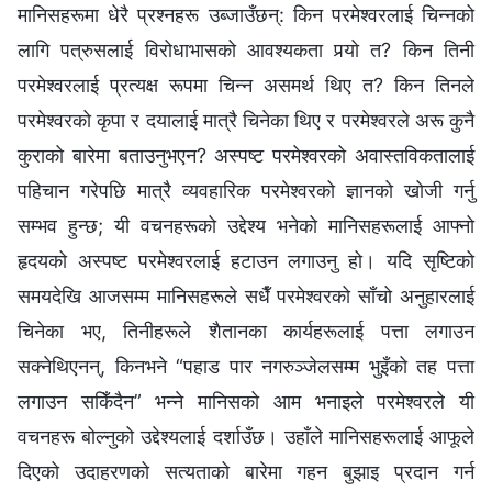
मानिसहरूमा धेरै प्रश्‍नहरू उब्‍जाउँछन्: किन परमेश्‍वरलाई चिन्‍नको
लागि पत्रुसलाई विरोधाभासको आवश्यकता पर्‍यो त? किन तिनी
परमेश्‍वरलाई प्रत्यक्ष रूपमा चिन्‍न असमर्थ थिए त? किन तिनले
परमेश्‍वरको कृपा र दयालाई मात्रै चिनेका थिए र परमेश्‍वरले अरू कुनै
कुराको बारेमा बताउनुभएन? अस्पष्ट परमेश्‍वरको अवास्तविकतालाई
पहिचान गरेपछि मात्रै व्यवहारिक परमेश्‍वरको ज्ञानको खोजी गर्नु
सम्‍भव हुन्छ; यी वचनहरूको उद्देश्य भनेको मानिसहरूलाई आफ्‍नो
हृदयको अस्पष्ट परमेश्‍वरलाई हटाउन लगाउनु हो। यदि सृष्टिको
समयदेखि आजसम्‍म मानिसहरूले सधैँ परमेश्‍वरको साँचो अनुहारलाई
चिनेका भए, तिनीहरूले शैतानका कार्यहरूलाई पत्ता लगाउन
सक्‍नेथिएनन्, किनभने “पहाड पार नगरुञ्‍जेलसम्‍म भुइँको तह पत्ता
लगाउन सकिँदैन” भन्‍ने मानिसको आम भनाइले परमेश्‍वरले यी
वचनहरू बोल्‍नुको उद्देश्यलाई दर्शाउँछ। उहाँले मानिसहरूलाई आफूले
दिएको उदाहरणको सत्यताको बारेमा गहन बुझाइ प्रदान गर्न