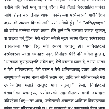
कसैले पनि केही भन्‍नु वा गर्नु पर्दैन। मैले तँलाई निरुत्साहित पार्नको
लागि होइन बरु तँलाई आफ्ना कार्यहरूमा परमेश्‍वरको मार्गनिर्देशन
पछ्याउने अवसर दिनको लागि यसो भनेको हुँ। मैले “असिद्धताहरू”
को बारेमा उल्‍लेख गरेको कारण तैँले कुनै पनि हालतमा साहस गुमाउनु
वा शङ्का गर्नु हुँदैन; मेरो उद्देश्य भनेको मुख्य रूपमा तँलाई परमेश्‍वरका
वचनहरूमा ध्यान दिनू भनी स्मरण गराउनु हो। मानिसहरूले
परमेश्‍वरका यस्ता वचनहरू पढ्दा तिनीहरू फेरि पनि चकित हुन्छन्,
“आत्माका कुराहरूप्रति सचेत बन्, मेरो वचनमा ध्यान दे, र मेरो आत्मा
र मेरो अस्तित्वलाई, मेरो वचन र मेरो अस्तित्वलाई एउटा अविभाज्य
सम्पूर्णताको रूपमा मान्न साँच्चै सक्षम बन्, ताकि सबै मानिसहरूले मेरो
उपस्थितिमा मलाई सन्तुष्ट पार्न सकून्।” हिजो, तिनीहरूले
चेतावनीका वचनहरू, परमेश्‍वरको सहनशीलतासम्‍बन्धी वचनहरू
पढिरहेका थिए—तर आज, परमेश्‍वरले अचानक आत्मिक विषयहरूका
बारेमा कुरा गरिरहनुभएको छ। के भइरहेको छ? परमेश्‍वरले किन आफू