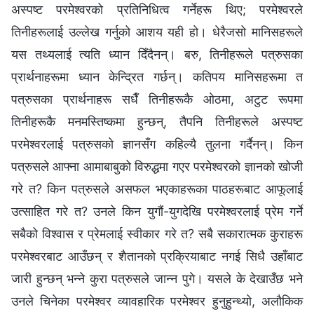
अस्पष्ट परमेश्‍वरको प्रतिनिधित्व गर्नेहरू थिए; परमेश्‍वरले
तिनीहरूलाई उल्‍लेख गर्नुको आशय यही हो। धेरैजसो मानिसहरूले
यस तथ्यलाई त्यति ध्यान दिँदैनन्। बरु, तिनीहरूले पत्रुसका
प्रार्थनाहरूमा ध्यान केन्द्रित गर्छन्। कतिपय मानिसहरूमा त
पत्रुसका प्रार्थनाहरू सधैँ तिनीहरूकै ओठमा, अटुट रूपमा
तिनीहरूकै मनमस्तिष्कमा हुन्छन्, तैपनि तिनीहरूले अस्पष्ट
परमेश्‍वरलाई पत्रुसको ज्ञानसँग कहिल्यै तुलना गर्दैनन्। किन
पत्रुसले आफ्‍ना आमाबाबुको विरुद्धमा गएर परमेश्‍वरको ज्ञानको खोजी
गरे त? किन पत्रुसले असफल भएकाहरूका पाठहरूबाट आफूलाई
उत्साहित गरे त? उनले किन युगौं-युगदेखि परमेश्‍वरलाई प्रेम गर्ने
सबैको विश्‍वास र प्रेमलाई स्वीकार गरे त? सबै सकारात्मक कुराहरू
परमेश्‍वरबाट आउँछन् र शैतानको प्रक्रियाबाट नगई सिधै उहाँबाट
जारी हुन्छन्‌ भन्‍ने कुरा पत्रुसले जान्‍न पुगे। यसले के देखाउँछ भने
उनले चिनेका परमेश्‍वर व्यावहारिक परमेश्‍वर हुनुहुन्थ्यो, अलौकिक