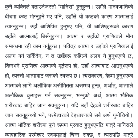
कुनै व्यक्तिले बताउनेजस्तो “मानिस” हुनुहुन्‍न। उहाँले मानवजातिको
बीचमा कष्ट भोग्‍नुहुने भए पनि, उहाँले यो कष्टको कारण आत्मालाई
त्याग्‍नुहुन्‍न। उहाँ आशिषित हुनुभए पनि, यी आशिष्‌हरूको कारण
उहाँले आत्मालाई बिर्सनुहुन्न। आत्मा र उहाँको प्राणित्वले मौन
सम्‍बन्धमा रही काम गर्नुहुन्छ। पवित्र आत्मा र उहाँको प्राणित्वलाई
अलग गर्न सकिँदैन, न त उहाँहरू कहिल्यै अलग नै हुनुभएको छ,
किनभने प्राणित्व आत्माको मूर्तरूप हो, उहाँ आत्माबाट आउनुभएको
हो, त्यस्तो आत्माबाट जसको स्वरूप छ। त्यसकारण, देहमा हुनुभएका
आत्माको लागि अलौकिक असीमितता असम्‍भव हुन्छ; अर्थात्, आत्माले
अलौकिक कुराहरू गर्न सक्‍नुहुन्‍न, भन्‍नुको अर्थ, आत्मा भौतिक
शरीरबाट बाहिर जान सक्‍नुहुन्‍न। यदि उहाँ देहको शरीरबाट बाहिर
जान सक्नुहुन्थ्यो भने, परमेश्‍वरको देहधारणको सबै अर्थ गुम्नेथियो।
आत्मा भौतिक शरीरमा पूर्ण रूपमा प्रकट हुनुभएपछि मात्रै मानिसले
व्यावहारिक परमेश्‍वर स्वयम्‌लाई चिन्‍न सक्छ, र त्यसपछि मात्रै