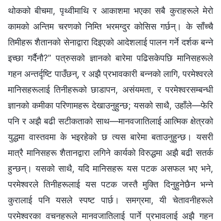
थोकको बीचमा, पृथ्वीमाथि र आकाशमा भएका सबै कुराहरूले मेरो
कामको अन्तिम चरणको निम्ति भरमग्दुर कोसिस गर्छन्। के साँच्‍चै
तिमीहरू शैतानको सेनाद्वारा दिइएको आदेशलाई पालन गर्ने दर्शक बन्ने
इच्छा गर्दैनौ?” पत्रुसको ज्ञानको बारेमा पढिसकेपछि मानिसहरूले
गहन अन्तर्दृष्टि पाउँछन्, र अझै प्रभावकारी बन्‍नको लागि, परमेश्‍वरले
मानिसहरूलाई तिनीहरूको छाडापन, असंयमता, र परमेश्‍वरसम्‍बन्धी
ज्ञानको कमीका परिणामहरू देखाउनुहुन्छ; यसको साथै, उहाँले—फेरि
पनि र अझै बढी सटीकताको साथ—मानवजातिलाई आत्मिक क्षेत्रको
युद्धमा वास्तवमा के भइरहेको छ त्यस बारेमा बताउनुहुन्छ। यसरी
मात्रै मानिसहरू शैतानद्वारा लगिने कार्यको विरुद्धमा अझै बढी सतर्क
हुन्छन्। यसको साथै, यदि मानिसहरू यस पटक असफल भए भने,
परमेश्‍वरले तिनीहरूलाई यस पटक जस्तै मुक्ति दिनुहुनेछैन भन्‍ने
कुरालाई पनि यसले स्पष्ट पार्छ। समग्रमा, यी चेतावनीहरूले
परमेश्‍वरका वचनहरूले मानवजातिलाई पार्ने प्रभावलाई अझै गहन