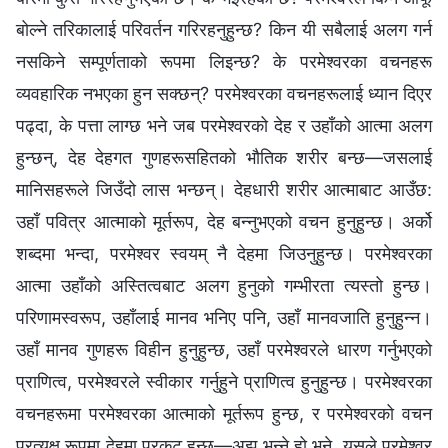
बोल्‍ने तरिकालाई परिवर्तन गरिरहनुहुन्छ? किन यी सबैलाई अलग गर्न
नसकिने सम्पूर्णताको रूपमा लिइन्छ? के परमेश्‍वरका वचनहरू
व्यवहारिक नभएका हुन सक्छन्? परमेश्‍वरका वचनहरूलाई ध्यान दिएर
पढ्दा, के पत्ता लाग्छ भने जब परमेश्‍वरको देह र उहाँको आत्मा अलग
हुन्छन्, देह देहगत गुणहरूसहितको भौतिक शरीर बन्छ—जसलाई
मानिसहरूले जिउँदो लास भन्छन्। देहधारी शरीर आत्माबाट आउँछ:
उहाँ पवित्र आत्माको मूर्तरूप, देह बन्‍नुभएको वचन हुनुहुन्छ। अर्को
शब्‍दमा भन्दा, परमेश्‍वर स्‍वयम्‌ नै देहमा जिउनुहुन्छ। परमेश्‍वरका
आत्मा उहाँको अस्तित्वबाट अलग हुनुको गम्भीरता त्यस्तो हुन्छ।
परिणामस्वरूप, उहाँलाई मानव भनिए पनि, उहाँ मानवजाति हुनुहुन्‍न।
उहाँ मानव गुणहरू विहीन हुनुहुन्छ, उहाँ परमेश्‍वरले धारण गर्नुभएको
प्राणित्व, परमेश्‍वरले स्वीकार गर्नुहुने प्राणित्व हुनुहुन्छ। परमेश्‍वरका
वचनहरूमा परमेश्‍वरका आत्माको मूर्तरूप हुन्छ, र परमेश्‍वरको वचन
प्रत्यक्ष रूपमा देहमा प्रकट हुन्छ—अझ भन्‍ने हो भने, यसले परमेश्‍वर