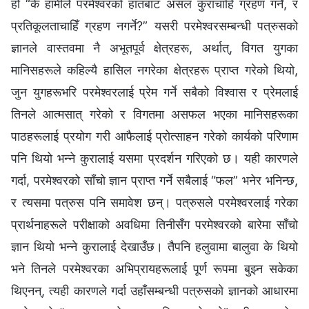
हो “के हामीले परमेश्‍वरको हातबाट असल कुराचाहिँ ग्रहण गर्ने, र
प्रतिकूलताचाहिँ ग्रहण नगर्ने?” यसरी परमेश्‍वरसम्‍बन्धी पत्रुसको
ज्ञानले वास्तवमा नै अभूतपूर्व क्षेत्रहरू, अर्थात्, विगत युगका
मानिसहरूले कहिल्यै हासिल नगरेका क्षेत्रहरू प्राप्त गरेको थियो,
जुन युगहरूभरि परमेश्‍वरलाई प्रेम गर्ने सबैको विश्‍वास र प्रेमलाई
तिनले आत्मसात् गरेको र विगतमा असफल भएका मानिसहरूका
पाठहरूलाई प्रयोग गरी आफैलाई प्रोत्साहन गरेको कार्यको परिणाम
पनि थियो भन्‍ने कुरालाई यसमा प्रदर्शन गरिएको छ। यही कारणले
गर्दा, परमेश्‍वरको साँचो ज्ञान प्राप्त गर्ने सबैलाई “फल” भनेर भनिन्छ,
र त्यसमा पत्रुस पनि समावेश छन्। पत्रुसले परमेश्‍वरलाई गरेका
प्रार्थनाहरूले परीक्षाको अवधिमा तिनीसँग परमेश्‍वरको बारेमा साँचो
ज्ञान थियो भन्‍ने कुरालाई देखाउँछ। तैपनि हलुवामा बालुवा के थियो
भने तिनले परमेश्‍वरका अभिप्रायहरूलाई पूर्ण रूपमा बुझ्‍न सकेका
थिएनन्, त्यही कारणले गर्दा उहाँसम्‍बन्धी पत्रुसको ज्ञानको आधारमा