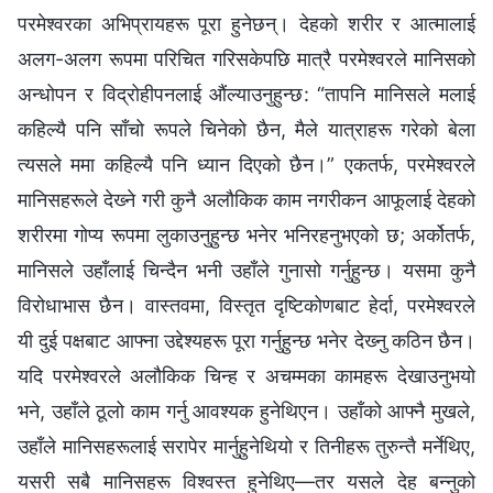
परमेश्‍वरका अभिप्रायहरू पूरा हुनेछन्। देहको शरीर र आत्मालाई
अलग-अलग रूपमा परिचित गरिसकेपछि मात्रै परमेश्‍वरले मानिसको
अन्धोपन र विद्रोहीपनलाई औंल्याउनुहुन्छ: “तापनि मानिसले मलाई
कहिल्यै पनि साँचो रूपले चिनेको छैन, मैले यात्राहरू गरेको बेला
त्यसले ममा कहिल्यै पनि ध्यान दिएको छैन।” एकतर्फ, परमेश्‍वरले
मानिसहरूले देख्‍ने गरी कुनै अलौकिक काम नगरीकन आफूलाई देहको
शरीरमा गोप्य रूपमा लुकाउनुहुन्छ भनेर भनिरहनुभएको छ; अर्कोतर्फ,
मानिसले उहाँलाई चिन्दैन भनी उहाँले गुनासो गर्नुहुन्छ। यसमा कुनै
विरोधाभास छैन। वास्तवमा, विस्तृत दृष्टिकोणबाट हेर्दा, परमेश्‍वरले
यी दुई पक्षबाट आफ्‍ना उद्देश्यहरू पूरा गर्नुहुन्छ भनेर देख्‍नु कठिन छैन।
यदि परमेश्‍वरले अलौकिक चिन्‍ह र अचम्‍मका कामहरू देखाउनुभयो
भने, उहाँले ठूलो काम गर्नु आवश्यक हुनेथिएन। उहाँको आफ्‍नै मुखले,
उहाँले मानिसहरूलाई सरापेर मार्नुहुनेथियो र तिनीहरू तुरुन्तै मर्नेथिए,
यसरी सबै मानिसहरू विश्‍वस्त हुनेथिए—तर यसले देह बन्‍नुको