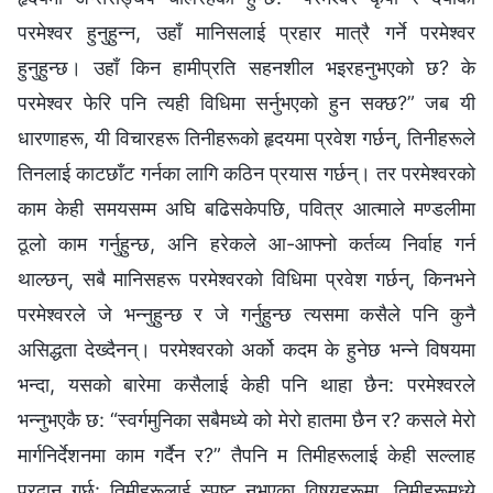
परमेश्‍वर हुनुहुन्‍न, उहाँ मानिसलाई प्रहार मात्रै गर्ने परमेश्‍वर
हुनुहुन्छ। उहाँ किन हामीप्रति सहनशील भइरहनुभएको छ? के
परमेश्‍वर फेरि पनि त्यही विधिमा सर्नुभएको हुन सक्छ?” जब यी
धारणाहरू, यी विचारहरू तिनीहरूको हृदयमा प्रवेश गर्छन्, तिनीहरूले
तिनलाई काटछाँट गर्नका लागि कठिन प्रयास गर्छन्। तर परमेश्‍वरको
काम केही समयसम्‍म अघि बढिसकेपछि, पवित्र आत्‍माले मण्डलीमा
ठूलो काम गर्नुहुन्छ, अनि हरेकले आ-आफ्‍नो कर्तव्य निर्वाह गर्न
थाल्छन्, सबै मानिसहरू परमेश्‍वरको विधिमा प्रवेश गर्छन्, किनभने
परमेश्‍वरले जे भन्‍नुहुन्छ र जे गर्नुहुन्छ त्यसमा कसैले पनि कुनै
असिद्धता देख्दैनन्। परमेश्‍वरको अर्को कदम के हुनेछ भन्‍ने विषयमा
भन्दा, यसको बारेमा कसैलाई केही पनि थाहा छैन: परमेश्‍वरले
भन्‍नुभएकै छ: “स्वर्गमुनिका सबैमध्ये को मेरो हातमा छैन र? कसले मेरो
मार्गनिर्देशनमा काम गर्दैन र?” तैपनि म तिमीहरूलाई केही सल्‍लाह
प्रदान गर्छु: तिमीहरूलाई स्पष्ट नभएका विषयहरूमा, तिमीहरूमध्ये