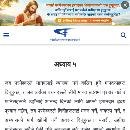
अध्याय ५
अध्याय ५
जब परमेश्‍वरले मानवलाई व्याख्या गर्न कठिन हुने मापदण्डहरू
दिनुहुन्छ, र जब उहाँका वचनहरूले सीधै मानव हृदयमा प्रहार गर्छ र
मानिसहरूले उहाँलाई आनन्द दिनको लागि आफ्‍नो इमानदार हृदय
प्रदान गर्छन्, तब परमेश्‍वरले तिनीहरूलाई मनन गर्ने, संकल्प गर्ने, र
अभ्यासको मार्ग खोजी गर्ने अवसर दिनुहुन्छ। यसरी, उहाँका
मानिसहरू सबैले फेरि पनि संकल्पमा मुठ्ठी कसेर आफ्‍नो सम्पूर्णता नै