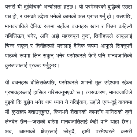
यसरी यी दुईबीचको अन्योलता हट्छ। यो परमेश्‍वरको बुद्धिको एउटा
पक्ष हो, र यसको उद्देश्य भनेको कामको फल प्राप्त गर्नु हो। यसपछि,
मानवजातिले दैनिक रूपमा उहाँका वचनहरू खान र पिउन कहिल्यै
नबिर्सिऊन् भनेर, अनि अझै महत्त्वपूर्ण कुरा, तिनीहरूले आफूलाई
चिन्‍न सकून् र तिनीहरूले यसलाई दैनिक रूपमा आफूले सिक्‍नुपर्ने
पाठको रूपमा लिन सकून् भनेर परमेश्‍वरले फेरि पनि मानवजातिको
कुरूपतालाई प्रकट गर्नुहुन्छ।
यी वचनहरू बोलिसकेपछि, परमेश्‍वरले आफ्‍नो मूल उद्देश्यमा रहेका
प्रभावहरूलाई हासिल गरिसक्‍नुभएको छ। त्यसकारण, मानवजातिले
बुझ्यो कि बुझेन भनेर थप ध्यान नै नदिईकन, उहाँले एक-दुई वाक्यमा
यी कुराहरू बताउनुहुन्छ, किनभने शैतानको कामसँग मानिसको कुनै
लेनदेन छैन—जसको बारेमा मानवजातिलाई केही पनि थाहा छैन।
अब, आत्माको क्षेत्रलाई छोड्दै, हामी परमेश्‍वरले कसरी