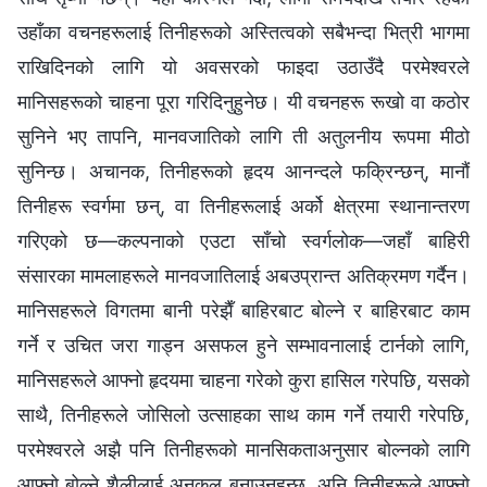
उहाँका वचनहरूलाई तिनीहरूको अस्तित्वको सबैभन्दा भित्री भागमा
राखिदिनको लागि यो अवसरको फाइदा उठाउँदै परमेश्‍वरले
मानिसहरूको चाहना पूरा गरिदिनुहुनेछ। यी वचनहरू रूखो वा कठोर
सुनिने भए तापनि, मानवजातिको लागि ती अतुलनीय रूपमा मीठो
सुनिन्छ। अचानक, तिनीहरूको हृदय आनन्दले फक्रिन्छन्, मानौं
तिनीहरू स्वर्गमा छन्, वा तिनीहरूलाई अर्को क्षेत्रमा स्थानान्तरण
गरिएको छ—कल्‍पनाको एउटा साँचो स्वर्गलोक—जहाँ बाहिरी
संसारका मामलाहरूले मानवजातिलाई अबउप्रान्त अतिक्रमण गर्दैन।
मानिसहरूले विगतमा बानी परेझैँ बाहिरबाट बोल्‍ने र बाहिरबाट काम
गर्ने र उचित जरा गाड्न असफल हुने सम्भावनालाई टार्नको लागि,
मानिसहरूले आफ्‍नो हृदयमा चाहना गरेको कुरा हासिल गरेपछि, यसको
साथै, तिनीहरूले जोसिलो उत्साहका साथ काम गर्ने तयारी गरेपछि,
परमेश्‍वरले अझै पनि तिनीहरूको मानसिकताअनुसार बोल्‍नको लागि
आफ्‍नो बोल्‍ने शैलीलाई अनुकूल बनाउनुहुन्छ, अनि तिनीहरूले आफ्‍नो