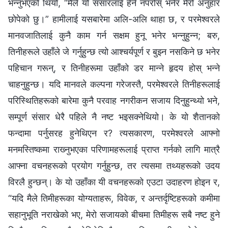
भन्‍नुभएको थियो, “मैले यो संसारलाई हेर्न नपरोस् भनेर मेरो अनुहार
छोपेको छु।” हामीलाई यसबारेमा अलि-अलि थाहा छ, र परमेश्‍वरले
मानवजातिलाई कुनै काम गर्न सक्षम हुनू भनेर भन्‍नुहुन्‍न; बरु,
तिनीहरूले उहाँले जे गर्नुहुन्छ त्यो आश्‍चर्यपूर्ण र बुझ्‍न नसकिने छ भनेर
पहिचान गरून्, र तिनीहरूमा उहाँको डर मान्ने हृदय होस् भन्‍ने
चाहनुहुन्छ। यदि मानवले कल्‍पना गरेजस्तै, परमेश्‍वरले तिनीहरूलाई
परिस्‍थितिहरूको बारेमा कुनै परवाह नगरीकन सजाय दिनुहुन्थ्यो भने,
सम्पूर्ण संसार धेरै पहिले नै नष्ट भइसक्‍नेथियो। के यो शैतानको
फन्दामा पर्नुसरह हुनेथिएन र? त्यसकारण, परमेश्‍वरले आफ्‍नो
मनमस्तिष्कमा राख्‍नुभएका परिणामहरूलाई प्राप्त गर्नको लागि मात्रै
आफ्‍ना वचनहरूको प्रयोग गर्नुहुन्छ, तर त्यसमा तथ्यहरूको उदय
विरलै हुन्छन्। के यो उहाँका यी वचनहरूको एउटा उदाहरण होइन र,
“यदि मैले तिमीहरूका योग्यताहरू, विवेक, र अन्तर्दृष्टिहरूको कमीमा
सहानुभूति नराखेको भए, मेरो सजायको बीचमा तिमीहरू सबै नष्ट हुने