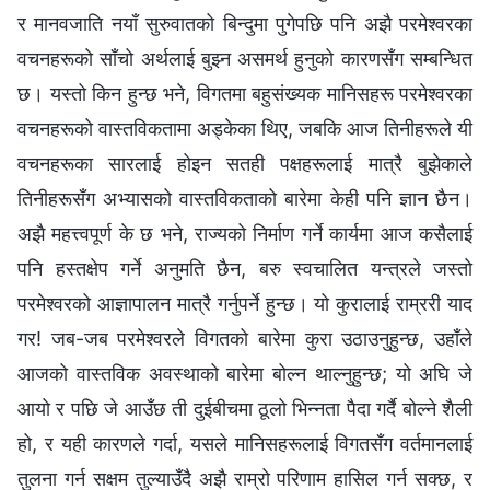
र मानवजाति नयाँ सुरुवातको बिन्दुमा पुगेपछि पनि अझै परमेश्‍वरका
वचनहरूको साँचो अर्थलाई बुझ्‍न असमर्थ हुनुको कारणसँग सम्‍बन्धित
छ। यस्तो किन हुन्छ भने, विगतमा बहुसंख्यक मानिसहरू परमेश्‍वरका
वचनहरूको वास्तविकतामा अड्केका थिए, जबकि आज तिनीहरूले यी
वचनहरूका सारलाई होइन सतही पक्षहरूलाई मात्रै बुझेकाले
तिनीहरूसँग अभ्यासको वास्तविकताको बारेमा केही पनि ज्ञान छैन।
अझै महत्त्वपूर्ण के छ भने, राज्यको निर्माण गर्ने कार्यमा आज कसैलाई
पनि हस्तक्षेप गर्ने अनुमति छैन, बरु स्वचालित यन्त्रले जस्तो
परमेश्‍वरको आज्ञापालन मात्रै गर्नुपर्ने हुन्छ। यो कुरालाई राम्ररी याद
गर! जब-जब परमेश्‍वरले विगतको बारेमा कुरा उठाउनुहुन्छ, उहाँले
आजको वास्तविक अवस्थाको बारेमा बोल्‍न थाल्‍नुहुन्छ; यो अघि जे
आयो र पछि जे आउँछ ती दुईबीचमा ठूलो भिन्‍नता पैदा गर्दै बोल्‍ने शैली
हो, र यही कारणले गर्दा, यसले मानिसहरूलाई विगतसँग वर्तमानलाई
तुलना गर्न सक्षम तुल्याउँदै अझै राम्रो परिणाम हासिल गर्न सक्छ, र