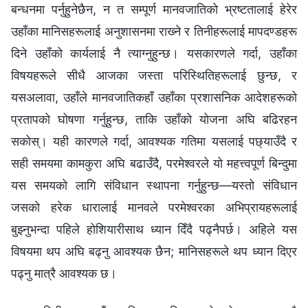
बन्धनमा पर्नुहुनेछैन, न त सम्पूर्ण मानवजातिको भ्रष्टतालाई हेरेर
उहाँका मानिसहरूलाई अनुशासनमा राख्‍ने र तिनीहरूलाई मापदण्डहरू
दिने उहाँको कार्यलाई नै त्याग्‍नुहुन्छ। यसकारणले गर्दा, उहाँका
विषयहरूले सीधै आजका जस्ता परिस्‍थितिहरूलाई छुन्छ, र
यसअलावा, उहाँले मानवजातिकहाँ उहाँका प्रशासनिक आदेशहरूको
प्रतापको घोषणा गर्नुहुन्छ, ताकि उहाँको योजना अघि बढिरहन
सकोस्। यही कारणले गर्दा, आवश्यक गतिमा यसलाई पछ्याउँदै र
सही समयमा कामकुरा अघि बढाउँदै, परमेश्‍वरले यो महत्त्वपूर्ण बिन्दुमा
यस समयको लागि संविधान स्थापना गर्नुहुन्छ—यस्तो संविधान
जसको हरेक धारालाई मानवले परमेश्‍वरका अभिप्रायहरूलाई
बुझ्‍नुभन्दा पहिले होशियारीसाथ ध्यान दिँदै पढ्नैपर्छ। अहिले यस
विषयमा थप अघि बढ्नु आवश्यक छैन; मानिसहरूले थप ध्यान दिएर
पढ्नु मात्रै आवश्यक छ।