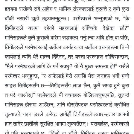
हृदयमा राखेको सबै आवेग र धार्मिक संस्कारलाई तुरुन्तै र कुनै कुरा
बाँकी नराखी झूटो ठहर्‍याउनुहुन्छ। परमेश्‍वरले भन्‍नुभएको छ, “के
तिमीहरूले यसमा रहेको महत्त्वलाई साँच्चिकै देखेका छौ?”
मानिसहरूले कुनै कुराको बारेमा सङ्कल्प गर्नुभन्दा अघि होस् वा पछि,
तिनीहरूले परमेश्‍वरलाई उहाँका कार्यहरू वा उहाँका वचनहरूमा चिन्‍ने
कार्यलाई त्यति धेरै महत्त्व दिँदैनन्, तर यस्ता प्रश्‍नहरू सोचिरहन्छन्,
“मैले परमेश्‍वरको लागि के गर्न सक्छु? यो नै मुख्य समस्या हो!” यसैले
परमेश्‍वर भन्‍नुहुन्छ, “र आफैलाई मेरो अगाडि मेरा जनहरू भनी भन्‍ने
साहस तिमीहरूसँग छ—तिमीहरूसँग लाज छैन, कुनै समझ हुने कुरा
त परै जाओस्!” परमेश्‍वरले यी वचनहरू बोलिसक्नुभएपछि, तुरुन्तै
मानिसहरू होसमा आउँछन्, अनि दोस्रोपटक परमेश्‍वरलाई क्रोधित
तुल्याउने गहन डरले करेन्ट लागेझैँ तिनीहरूले हतार-हतार आफ्‍नो
हात तानेर छातीको सुरक्षित भागमा लुकाउँछन्। यसबाहेक, परमेश्‍वरले
यो पनि भन्‍नुभएको छ, “ढिलो वा चाँडो, तिमीहरू जस्ता मानिसहरू