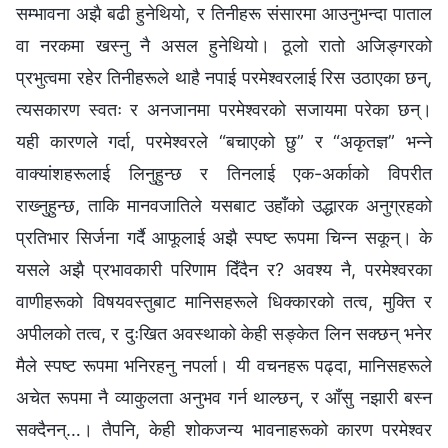
सम्‍भावना अझै बढी हुनेथियो, र तिनीहरू संसारमा आउनुभन्दा पाताल
वा नरकमा खस्‍नु नै असल हुनेथियो। ठूलो रातो अजिङ्गरको
प्रभुत्वमा रहेर तिनीहरूले थाहै नपाई परमेश्‍वरलाई रिस उठाएका छन्,
त्यसकारण स्वतः र अनजानमा परमेश्‍वरको सजायमा परेका छन्।
यही कारणले गर्दा, परमेश्‍वरले “बचाएको छु” र “अकृतज्ञ” भन्‍ने
वाक्यांशहरूलाई लिनुहुन्छ र तिनलाई एक-अर्काको विपरीत
राख्‍नुहुन्छ, ताकि मानवजातिले यसबाट उहाँको उद्धारक अनुग्रहको
प्रतिभार सिर्जना गर्दै आफूलाई अझै स्पष्ट रूपमा चिन्‍न सकून्। के
यसले अझै प्रभावकारी परिणाम दिँदैन र? अवश्य नै, परमेश्‍वरका
वाणीहरूको विषयवस्तुबाट मानिसहरूले धिक्‍कारको तत्व, मुक्ति र
अपीलको तत्व, र दुःखित अवस्थाको केही सङ्केत लिन सक्छन् भनेर
मैले स्पष्ट रूपमा भनिरहनु नपर्ला। यी वचनहरू पढ्दा, मानिसहरूले
अचेत रूपमा नै व्याकुलता अनुभव गर्न थाल्छन्, र आँसु नझारी बस्‍न
सक्दैनन्…। तैपनि, केही शोकजन्य भावनाहरूको कारण परमेश्‍वर