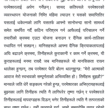
परमेश्‍वरलाई अर्पण गर्नेछन्। सायद कतिपयले परमेश्‍वरको
व्यवस्थापन योजनाको निम्ति महिमा ल्याउन र यसको समाप्तितिर
यसलाई धकेल्‍नको लागि यसतर्फ आफ्‍नो सानोभन्दा सानो सामर्थ्य
समेत समर्पित गर्दै कठिन परिश्रम गर्न आफैलाई परिचालन गर्ने
तयारीको क्रममा एउटा योजना बनाउन र दैनिक कार्य-तालिका
स्थापित गर्न सक्छन्। मानिसहरूले आफ्‍ना दैनिक क्रियाकलापलाई
अघि बढाउने क्रममा, तिनीहरूले कुराकानी र काम गर्ने क्रममा, यी
कुराहरूलाई मनमा राख्दै जब मानिसहरूले यो मानसिकता राख्‍न
थालेका हुन्छन्, तब परमेश्‍वर फेरि बोल्‍न थाल्‍नुहुन्छ: “मेरो आत्माको
आवाज मेरो स्वभावको सम्पूर्णताको अभिव्यक्ति हो। तिमीहरू बुझ्छौ?”
मानवले जति धेरै सङ्कल्‍प गरेको हुन्छ, परमेश्‍वरका अभिप्रायहरूलाई
बुझ्‍नका लागि तिनीहरू त्यति नै लागिपरेर तृष्णा गर्छन् र परमेश्‍वरले
तिनीहरूलाई मापदण्डहरू दिऊन् भनेर तिनीहरूले त्यति नै तत्परताको
साथ तृष्णा गर्छन्। यही कारणले गर्दा, लामो समयदेखि तयार रहेको