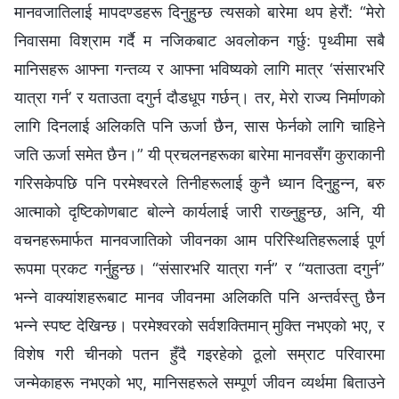
मानवजातिलाई मापदण्डहरू दिनुहुन्छ त्यसको बारेमा थप हेरौं: “मेरो
निवासमा विश्राम गर्दै म नजिकबाट अवलोकन गर्छु: पृथ्वीमा सबै
मानिसहरू आफ्‍ना गन्तव्य र आफ्‍ना भविष्यको लागि मात्र ‘संसारभरि
यात्रा गर्न’ र यताउता दगुर्न दौडधूप गर्छन्। तर, मेरो राज्य निर्माणको
लागि दिनलाई अलिकति पनि ऊर्जा छैन, सास फेर्नको लागि चाहिने
जति ऊर्जा समेत छैन।” यी प्रचलनहरूका बारेमा मानवसँग कुराकानी
गरिसकेपछि पनि परमेश्‍वरले तिनीहरूलाई कुनै ध्यान दिनुहुन्‍न, बरु
आत्माको दृष्टिकोणबाट बोल्‍ने कार्यलाई जारी राख्‍नुहुन्छ, अनि, यी
वचनहरूमार्फत मानवजातिको जीवनका आम परिस्‍थितिहरूलाई पूर्ण
रूपमा प्रकट गर्नुहुन्छ। “संसारभरि यात्रा गर्न” र “यताउता दगुर्न”
भन्‍ने वाक्यांशहरूबाट मानव जीवनमा अलिकति पनि अन्तर्वस्तु छैन
भन्‍ने स्पष्ट देखिन्छ। परमेश्‍वरको सर्वशक्तिमान् मुक्ति नभएको भए, र
विशेष गरी चीनको पतन हुँदै गइरहेको ठूलो सम्राट परिवारमा
जन्‍मेकाहरू नभएको भए, मानिसहरूले सम्पूर्ण जीवन व्यर्थमा बिताउने