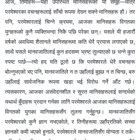
आज, तिमीहरू—यहाँ उपस्थित मानिसहरूको यो समूह—मात्रै
परमेश्‍वरका वचनहरूलाई साँचो रूपमा देख्‍न सक्‍ने मानिसहरू हौ। तर
पनि, परमेश्‍वरलाई चिन्‍ने क्रममा, आजका मानिसहरू विगतका
युगहरूको कुनै व्यक्तिभन्दा निकै पछि परेका छन्। यसले यी हजारौं
वर्षको अवधिमा शैतानले मानिसहरूमा कति धेरै प्रयास लगाएको छ,
साथै यसले मानवजातिलाई कुन हदसम्म भ्रष्ट तुल्याएको छ भन्‍ने कुरा
स्पष्ट पार्छ—त्यो हद यति ठूलो छ कि परमेश्‍वरले धेरै वचनहरू
बोल्नुभएको भए पनि, मानवजातिले न त उहाँलाई बुझ्छ न त चिन्छ, बरु
उहाँलाई सार्वजनिक रूपमा खडा भई विरोध गर्ने आँट गर्छ।
त्यसकारण, आजका असंवेदनशील र सुस्त मानिसहरूलाई सन्दर्भको
यथार्थ बुँदाहरू प्रदान गर्नका लागि परमेश्‍वरले आजका मानिसहरूलाई
विगतको युगका मानिसहरूसँग तुलना गर्नुहुन्छ। मानवजातिसँग
परमेश्‍वरको कुनै ज्ञान नभएकोले, र तिनीहरूमा उहाँप्रतिको सच्‍चा
ज्ञानको कमी भएको हुनाले, परमेश्‍वरले मानवजातिसँग योग्यता र तर्क-