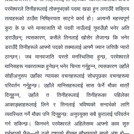
परमेश्‍वरले तिनीहरूलाई तोक्नुभएको पदमा खडा हुन लगाउँदै सक्रिय
तत्वहरूको ठाउँमा निष्क्रियता साट्ने कार्य हो। अत्यन्तै महत्त्वपूर्ण
कुरा के छ भने मानवजाति यो पदवी नाउँलाई गुमाउँछौ भनेर अति
डराउँछन्; त्यसकारण, कसैले तिनलाई खोसेर लैजान्छ कि भनेर
डराउँदै तिनीहरूले आफ्‍नो पदको तक्मालाई आफ्‍नै ज्यान जत्तिकै प्यारो
ठान्छन्। जब मानवजाति यस्तो मनस्थितिमा हुन्छ, परमेश्‍वरले
मानिसहरू नकारात्मक हुनेछन् भनेर चिन्ता गर्नुहुन्‍न, त्यसकारण उहाँले
सोहीअनुरूप उहाँका न्यायका वचनहरूलाई सोधपुछका वचनहरूमा
परिवर्तन गर्नुहुन्छ। उहाँले मानिसहरूलाई सास फेर्ने मौका मात्रै
दिनुहुन्‍न, उहाँले त तिनीहरूलाई तिनीहरूका पहिलेका
आकाङ्क्षाहरूलाई लिने र तिनलाई भविष्यको सन्दर्भको लागि
व्यवस्थित गर्ने मौका पनि दिनुहुन्छ: अनुपयुक्त सबै कुरालाई परिवर्तन
गर्न सकिन्छ। किनभने परमेश्‍वरले अहिलेसम्‍म आफ्‍नो काम सुरु
गर्नुभएको छैन—यो ठूलो दशाको बीचमा सौभाग्यको सानो अंश हो—