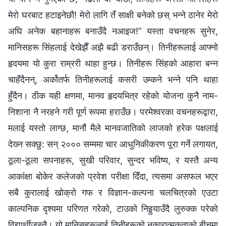
मेरो घरबाट हटाइनेछौ! मेरो लागि तँ साक्षी बनेको छस् भन्‍ने ठानेर मेरो
अघि अनेक बहानाहरू बनाउँदै नआइज!” यस्ता वचनहरू सुनेर,
मानिसहरू सिंहलाई देखेझैँ अझै बढी डराउँछन्। तिनीहरूलाई आफ्‍नो
हृदयमा यो कुरा राम्ररी थाहा हुन्छ। तिनीहरू सिंहको आहारा बन्‍न
चाहँदैनन्, अर्कोतर्फ तिनीहरूलाई कसरी उम्कने भन्‍ने पनि थाहा
हुँदैन। ठीक यही क्षणमा, मानव हृदयभित्र रहेको योजना कुनै नाम-
निशाना नै नरहने गरी पूर्ण रूपमा हराउँछ। परमेश्‍वरका वचनहरूद्वारा,
मलाई यस्तो लाग्छ, मानौं मैले मानवजातिको लाजको हरेक पक्षलाई
देख्‍न सक्छु: सन् २००० सम्‍ममा चार आधुनिकीकरण पूरा गर्ने लगायत,
ठूला-ठूला सपनाहरू, सुखी परिवार, सुन्दर भविष्य, र यस्तै अन्य
आकांक्षा बोकेर कलेजको प्रवेश परीक्षा दिँदा, त्यसमा असफल भएर
सबै कुरालाई खोक्रो गफ र विज्ञान-कल्‍पना चलचित्रको एउटा
काल्‍पनिक दृश्यमा परिणत गरेको, टाउको निहुर्‍याउँदै लुरुक्‍क परेको
विद्यार्थीजस्तै। यो मानिसहरूलाई तिनीहरूको नकारात्मकताको बीचमा