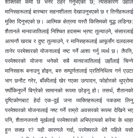
शक्तिको कमी छ भनेर ठहर गर्नुभएको छ; त्यसकारण उहाँले
मानिसहरूलाई बारम्‍बार सहनशीलता देखाउनुभएको छ र तिनीहरूलाई
मुक्ति दिनुभएको छ। आत्मिक क्षेत्रमा यस्तै किसिमको युद्ध लडिन्छ:
शैतानले मानवजातिलाई निश्‍चित हदसम्‍म भ्रष्ट तुल्याउने, संसारलाई
अत्यन्तै खराब र दुष्ट तुल्याउने, र मानिसहरूलाई आफूसँग दलदलमा
तानेर परमेश्‍वरको योजनालाई नष्ट गर्ने आशा गर्नु व्यर्थ छ। तैपनि,
परमेश्‍वरको योजना भनेको सबै मानवजातिलाई उहाँलाई चिन्‍ने
मानिसहरू बनाउनु होइन, बरु सम्पूर्णतालाई प्रतिनिधित्व गर्न एउटा
भाग छनौट गरेर, बाँकीलाई खेर गएका उत्पादन, फोहोरको थुप्रोमा
फ्याँकिनुपर्ने बिग्रेको सामानको रूपमा छोड्नु हो। तसर्थ, शैतानको
दृष्टिकोणबाट हेर्दा एक-दुई जना व्यक्तिहरूलाई पकडमा लिनु
परमेश्‍वरको योजनालाई नष्ट गर्ने राम्रो अवसरको रूपमा देखिने भए
पनि, शैतानजस्तो मूर्खलाई परमेश्‍वरको अभिप्रायको बारेमा के थाहा
हुन सक्छ र? यही कारणले गर्दा, परमेश्‍वरले धेरै पहिले यसो