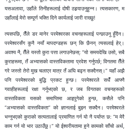
यसअलावा, उहाँले तिनीहरूलाई दोषी ठहर्‍याउनुहुन्‍न। त्यसकारण, म
उहाँलाई मेरो सम्पूर्ण भक्ति दिने कार्यलाई जारी राख्छु!
त्यसपछि, तैँले डर मानेर परमेश्‍वरका वचनहरूलाई पन्छाउनु हुँदैन।
परमेश्‍वरसँग कुनै नयाँ मापदण्डहरू छन् कि छैनन् त्यसलाई हेर्।
अवश्य नै, तैँले यस्तो कुरा पत्ता लगाउनेछस्: “यो समयदेखि उसो, सबै
कुराहरूमा, तँ अभ्यासको वास्तविकतामा प्रवेश गर्नुपर्छ; विगतमा तैँले
गरे जस्तो तेरो मुख चलाएर मात्र तँ अघि बढ्न सक्दैनस्।” यहाँ अझै
पनि परमेश्‍वरको बुद्धि प्रकट हुन्छ। परमेश्‍वरले सधैँ आफ्‍नै
गवाहीहरूलाई रक्षा गर्नुभएको छ, र जब विगतका वचनहरूको
वास्तविकता यसको समाप्तिमा आइपुगेको हुन्छ, कसैले पनि
“अभ्यासको वास्तविकता” को ज्ञानलाई बुझ्‍न सक्दैन। परमेश्‍वरले
भन्‍नुभएको कुराको सत्यतालाई प्रमाणित गर्न यो नै पर्याप्त छ: “म मेरै
काम गर्न यो भार उठाउँछु।” यो ईश्‍वरीयतामा हुने कामको साँचो अर्थ,