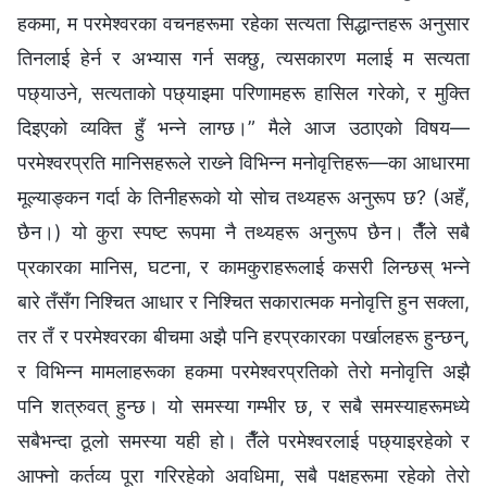
हकमा, म परमेश्‍वरका वचनहरूमा रहेका सत्यता सिद्धान्तहरू अनुसार
तिनलाई हेर्न र अभ्यास गर्न सक्छु, त्यसकारण मलाई म सत्यता
पछ्याउने, सत्यताको पछ्याइमा परिणामहरू हासिल गरेको, र मुक्ति
दिइएको व्यक्ति हुँ भन्‍ने लाग्छ।” मैले आज उठाएको विषय—
परमेश्‍वरप्रति मानिसहरूले राख्‍ने विभिन्‍न मनोवृत्तिहरू—का आधारमा
मूल्याङ्कन गर्दा के तिनीहरूको यो सोच तथ्यहरू अनुरूप छ? (अहँ,
छैन।) यो कुरा स्पष्ट रूपमा नै तथ्यहरू अनुरूप छैन। तैँले सबै
प्रकारका मानिस, घटना, र कामकुराहरूलाई कसरी लिन्छस् भन्ने
बारे तँसँग निश्‍चित आधार र निश्‍चित सकारात्मक मनोवृत्ति हुन सक्ला,
तर तँ र परमेश्‍वरका बीचमा अझै पनि हरप्रकारका पर्खालहरू हुन्छन्,
र विभिन्‍न मामलाहरूका हकमा परमेश्‍वरप्रतिको तेरो मनोवृत्ति अझै
पनि शत्रुवत् हुन्छ। यो समस्या गम्भीर छ, र सबै समस्याहरूमध्ये
सबैभन्दा ठूलो समस्या यही हो। तैँले परमेश्‍वरलाई पछ्याइरहेको र
आफ्नो कर्तव्य पूरा गरिरहेको अवधिमा, सबै पक्षहरूमा रहेको तेरो