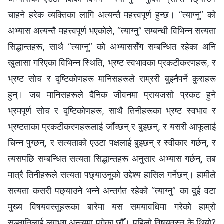
चाहने हरेक व्यक्तिका लागि अत्यन्तै महत्त्वपूर्ण हुन्छ। “त्याग्‍नु” को
अभ्यास अत्यन्तै महत्त्वपूर्ण भएकोले, “त्याग्‍नु” सम्बन्धी विभिन्‍न सत्यता
सिद्धान्तहरू, साथै “त्याग्‍नु” को अभ्याससँग सम्बन्धित रहेका अनि
खुलासा गरिएका विभिन्‍न स्थिति, भ्रष्ट स्वभावका प्रकटीकरणहरू, र
भ्रष्ट सोच र दृष्टिकोणहरू मानिसहरूले राम्ररी बुझ्नैपर्ने कुराहरू
हुन्। जब मानिसहरूले दैनिक जीवनमा प्रायजसो प्रकट हुने
भ्रमपूर्ण सोच र दृष्टिकोणहरू, साथै तिनीहरूका भ्रष्ट स्वभाव र
भ्रष्टताका प्रकटीकरणहरूलाई जाँच्छन् र बुझ्छन्, र यसरी आफूलाई
चिन्न पुग्छन्, र सत्यताको एउटा पक्षलाई बुझ्छन् र स्वीकार गर्छन्, र
त्यसपछि सम्बन्धित सत्यता सिद्धान्तहरू अनुसार अभ्यास गर्छन्, तब
मात्रै तिनीहरूले सत्यता पछ्याउनुको उद्देश्य हासिल गर्नेछन्। हामीले
सत्यता कसरी पछ्याउने भन्‍ने अन्तर्गत रहेको “त्याग्‍नु” का दुई वटा
मुख्य विषयवस्तुहरूका बारेमा यस समयावधिमा गरेको हाम्रो
सङ्गतिलाई लगभग अन्त्यमा पुगेका छौँ। पहिलो विषयवस्तु के थियो?