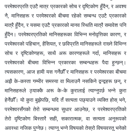
परमेश्‍वरप्रति एउटै मात्र प्रकारको सोच र दृष्टिकोण हुँदैन, र अवश्य
नै, मानिसहरू र परमेश्‍वरको बीचमा रहेको सम्बन्ध एउटै प्रकारको
मात्रै हुँदैन, र यसमा एउटै प्रकारको मानव स्थिति मात्रै समावेश पनि
हुँदैन। परमेश्‍वरप्रतिको मानिसहरूका विभिन्‍न मनोवृत्तिका कारण, र
परमेश्‍वरको पहिचान, हैसियत, र छविप्रति मानिसहरूले राख्‍ने विभिन्‍न
सोच र दृष्टिकोणहरू, साथै अरू कारणहरूले गर्दा, मानिसहरू र
परमेश्‍वरको बीचमा विभिन्‍न प्रकारका सम्बन्धहरू पैदा हुन्छन्।
त्यसकारण, आज हामी यस गर्नेछौँ र मानिसहरू र परमेश्‍वरका बीचमा
अझै के-कस्ता गम्भीर समस्या वा मिलाउनै नसकिने द्वन्द्वहरू छन्, र
मानिसहरूले ठ्याक्कै अरू के-के कुरालाई त्याग्‍नुपर्छ भन्‍ने कुरा
हेर्नेछौँ। यो कुरा बुझेपछि, यदि तँ सत्यता पछ्याउने व्यक्ति होस् भने,
परमेश्‍वरसँगको तेरो सम्बन्धमा सुधार आउनेछ, र परमेश्‍वरप्रतिको
तेरो दृष्टिकोण बिस्तारै सही, सकारात्मक, वा सत्यता अनुरूपको
अवस्था नजिक पुग्‍नेछ। त्याग्‍नु भन्‍ने विषयको तेस्रो विषयवस्तु भनेको