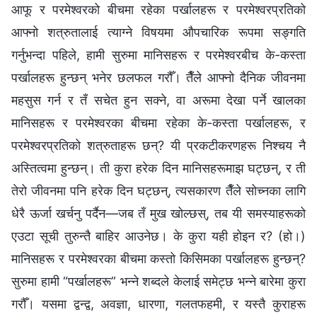
आफू र परमेश्‍वरको बीचमा रहेका पर्खालहरू र परमेश्‍वरप्रतिको
आफ्नो शत्रुतालाई त्याग्‍ने विषयमा औपचारिक रूपमा सङ्गति
गर्नुभन्दा पहिले, हामी सुरुमा मानिसहरू र परमेश्‍वरबीच के-कस्ता
पर्खालहरू हुन्छन् भनेर छलफल गरौँ। तैँले आफ्नो दैनिक जीवनमा
महसुस गर्न र तँ सचेत हुन सक्‍ने, वा अरूमा देखा पर्ने खालका
मानिसहरू र परमेश्‍वरका बीचमा रहेका के-कस्ता पर्खालहरू, र
परमेश्‍वरप्रतिको शत्रुताहरू छन्? यी प्रकटीकरणहरू निश्चय नै
अस्तित्वमा हुन्छन्। ती कुरा हरेक दिन मानिसहरूमाझ घट्छन्, र ती
तेरो जीवनमा पनि हरेक दिन घट्छन्, त्यसकारण तैँले सोच्‍नका लागि
धेरै ऊर्जा खर्चनु पर्दैन—जब तँ मुख खोल्छस्, तब यी समस्याहरूको
एउटा सूची तुरुन्तै बाहिर आउनेछ। के कुरा यही होइन र? (हो।)
मानिसहरू र परमेश्‍वरका बीचमा कस्तो किसिमका पर्खालहरू हुन्छन्?
सुरुमा हामी “पर्खालहरू” भन्‍ने शब्दले केलाई समेट्छ भन्‍ने बारेमा कुरा
गरौँ। यसमा द्वन्द्व, अवज्ञा, धारणा, गलतफहमी, र यस्तै कुराहरू