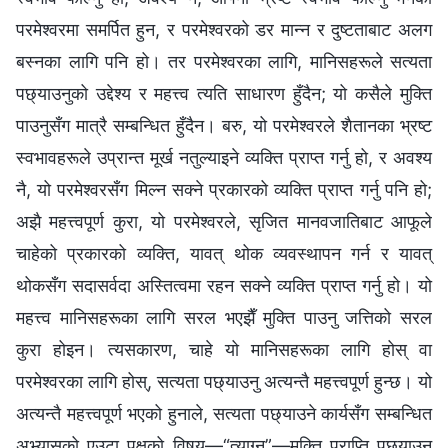
परमेश्‍वरमा समर्पित हुन, र परमेश्‍वरको डर मान्‍न र दुष्टताबाट अलग
बस्‍नका लागि पनि हो। तर परमेश्‍वरका लागि, मानिसहरूले सत्यता
पछ्याउनुको उद्देश्य र महत्त्व त्यति साधारण हुँदैन; यो कसैले मुक्ति
पाउनुसँग मात्रै सम्बन्धित हुँदैन। बरु, यो परमेश्‍वरले शैतानका भ्रष्ट
स्वभावहरूले उप्रान्त मूर्ख नतुल्याइने व्यक्ति प्राप्त गर्नु हो, र अवश्य
नै, यो परमेश्‍वरसँग मिल्न सक्ने प्रकारको व्यक्ति प्राप्त गर्नु पनि हो;
अझै महत्त्वपूर्ण कुरा, यो परमेश्‍वरले, सृजित मानवजातिबाट आफूले
चाहेको प्रकारको व्यक्ति, यावत् थोक व्यवस्थापन गर्न र यावत्
थोकसँग सदासर्वदा अस्तित्वमा रहन सक्‍ने व्यक्ति प्राप्त गर्नु हो। यो
महत्त्व मानिसहरूका लागि सरल भएझैँ मुक्ति पाउनु जत्तिको सरल
कुरा होइन। त्यसकारण, चाहे यो मानिसहरूका लागि होस् वा
परमेश्‍वरका लागि होस्, सत्यता पछ्याउनु अत्यन्तै महत्त्वपूर्ण हुन्छ। यो
अत्यन्तै महत्त्वपूर्ण भएको हुनाले, सत्यता पछ्याउने कार्यसँग सम्बन्धित
अभ्यासको एउटा पक्षको विषय—“त्याग्‍नु”—मुक्ति प्राप्ति पछ्याउन