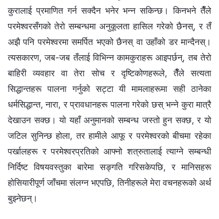
कुरालाई प्रमाणित गर्न सक्दैन भनेर भन्‍न सकिन्छ। किनभने तैँले
परमेश्‍वरसँगको तेरो सम्बन्धमा अनुकूलता हासिल गरेको छैनस्, र तँ
अझै पनि परमेश्‍वरमा समर्पित भएको छैनस् वा उहाँको डर मान्दैनस्।
त्यसकारण, जब-जब तँलाई विभिन्‍न कामकुराहरू आइपर्छन्, तब तेरो
बाहिरी व्यवहार वा तेरा सोच र दृष्टिकोणहरूले, तैँले सत्यता
सिद्धान्तहरू पालना गर्नुको सट्टा यी मामलाहरूमा सही ठानेका
धर्मसिद्धान्त, नारा, र प्रावधानहरू पालना गरेको छस् भन्‍ने कुरा मात्रै
देखाउन सक्छ। यो यहाँ अनुमानको सम्बन्ध जस्तो हुन सक्छ, र यो
जटिल सुनिन्छ होला, तर हामीले आफू र परमेश्‍वरको बीचमा रहेका
पर्खालहरू र परमेश्‍वरप्रतिको आफ्नो शत्रुतालाई त्याग्‍ने सम्बन्धी
निर्दिष्ट विषयवस्तुका बारेमा सङ्गति गरिसकेपछि, र मानिसहरू
होसियारीपूर्ण जाँचमा संलग्‍न भएपछि, तिनीहरूले मेरा वचनहरूको अर्थ
बुझ्नेछन्।