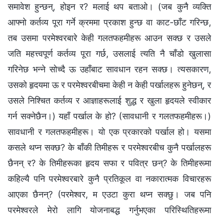
समावेश हुन्छन्, होइन र? मलाई थप बताओ। (जब कुनै व्यक्ति
आफ्नो कर्तव्य पूरा गर्ने क्रममा प्रकाश हुन्छ वा काट-छाँट गरिन्छ,
तब उसमा परमेश्‍वरबारे केही गलतफहमीहरू आउन सक्छ र उसले
जति महत्त्वपूर्ण कर्तव्य पूरा गर्छ, उसलाई त्यति नै चाँडो खुलासा
गरिनेछ भन्‍ने सोच्दै ऊ उहाँबाट सावधान रहन सक्छ। त्यसकारण,
उसको हृदयमा ऊ र परमेश्‍वरबीचमा केही न केही पर्खालहरू हुनेछन्, र
उसले निश्‍चित कर्तव्य र आज्ञाहरूलाई शुद्ध र खुला हृदयले स्वीकार
गर्न सक्‍नेछैन।) यहाँ पर्खाल के हो? (सावधानी र गलतफहमीहरू।)
सावधानी र गलतफहमीहरू। यो एक प्रकारको पर्खाल हो। यसमा
कसले थप्न सक्छ? के बाँकी तिमीहरू र परमेश्‍वरबीच कुनै पर्खालहरू
छैनन् र? के तिमीहरूका हृदय सफा र पवित्र छन्? के तिमीहरूमा
कहिल्यै पनि परमेश्‍वरबारे कुनै प्रतिकूल वा नकारात्मक विचारहरू
आएका छैनन्? (परमेश्‍वर, म एउटा कुरा थप्न सक्छु। जब पनि
परमेश्‍वरले मेरो लागि योजनाबद्ध गर्नुभएका परिस्थितिहरूमा