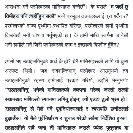
आराधना गर्ने परमेश्‍वरका मानिसहरू बन्‍नेछौं। के यसले “
म जहाँ छु
तिमीहरू पनि त्यहीँ हुन सकौ
” भन्ने प्रभुका वचनहरूलाई पूरा गर्दैन र?
परमेश्‍वरको राज्य पृथ्वीमा स्थापित गरिन्छ, परमेश्‍वरले हामी पृथ्वीमा
जिउनेछौं भनी घोषणा गर्नुभएको छ। के हामी माथि स्वर्गमा जानेछौं
भनी हामीले गर्ने जिद्दी परमेश्‍वरको काम र इच्छाको विपरीत हुँदैन?
त्यसो भए उठाइलगिनुको अर्थ के हो? धेरै मानिसहरूको लागि यो कुरा
अस्पष्ट थियो। जब सर्वशक्तिमान् परमेश्‍वर आउनुभयो तब
उठाइलगिनुको रहस्य हामीलाई प्रकट गरियो, उहाँले भन्नुभयो:
“
‘उठाइलगिनु’ भनेको मानिसहरूले कल्पना गरेका जस्तो तल्लो
स्थानबाट माथिल्लो स्थानमा लगिनु होइन; त्यो एउटा ठूलो भ्रम हो।
‘उठाइलगिनु’ ले मैले गर्ने पूर्वनिर्धारणलाई र त्यसपछि छनौटलाई
बुझाउँछ। यो मैले पूर्वनिर्धारण र चुनाउ गरेको सबैमा निर्देशित हुन्छ।
उठाइलगिने सबै जना ती मानिसहरू जसले ज्येष्ठ पुत्रहरू वा