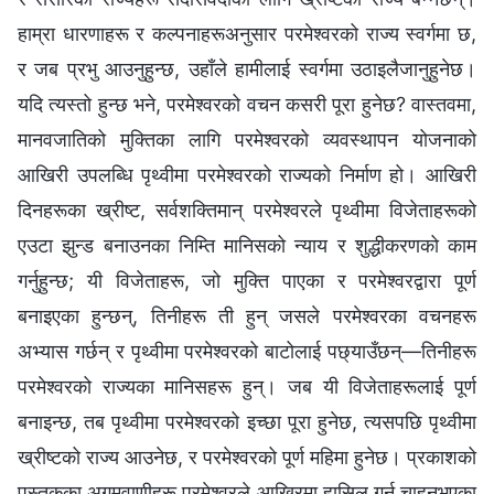
हाम्रा धारणाहरू र कल्पनाहरूअनुसार परमेश्‍वरको राज्य स्वर्गमा छ,
र जब प्रभु आउनुहुन्छ, उहाँले हामीलाई स्वर्गमा उठाइलैजानुहुनेछ।
यदि त्यस्तो हुन्छ भने, परमेश्‍वरको वचन कसरी पूरा हुनेछ? वास्तवमा,
मानवजातिको मुक्तिका लागि परमेश्‍वरको व्यवस्थापन योजनाको
आखिरी उपलब्धि पृथ्वीमा परमेश्‍वरको राज्यको निर्माण हो। आखिरी
दिनहरूका ख्रीष्ट, सर्वशक्तिमान् परमेश्‍वरले पृथ्वीमा विजेताहरूको
एउटा झुन्ड बनाउनका निम्ति मानिसको न्याय र शुद्धीकरणको काम
गर्नुहुन्छ; यी विजेताहरू, जो मुक्ति पाएका र परमेश्‍वरद्वारा पूर्ण
बनाइएका हुन्छन्, तिनीहरू ती हुन् जसले परमेश्‍वरका वचनहरू
अभ्यास गर्छन् र पृथ्वीमा परमेश्‍वरको बाटोलाई पछ्याउँछन्—तिनीहरू
परमेश्‍वरको राज्यका मानिसहरू हुन्। जब यी विजेताहरूलाई पूर्ण
बनाइन्छ, तब पृथ्वीमा परमेश्‍वरको इच्छा पूरा हुनेछ, त्यसपछि पृथ्वीमा
ख्रीष्टको राज्य आउनेछ, र परमेश्‍वरको पूर्ण महिमा हुनेछ। प्रकाशको
पुस्तकका अगमवाणीहरू परमेश्‍वरले आखिरमा हासिल गर्न चाहनुभएका