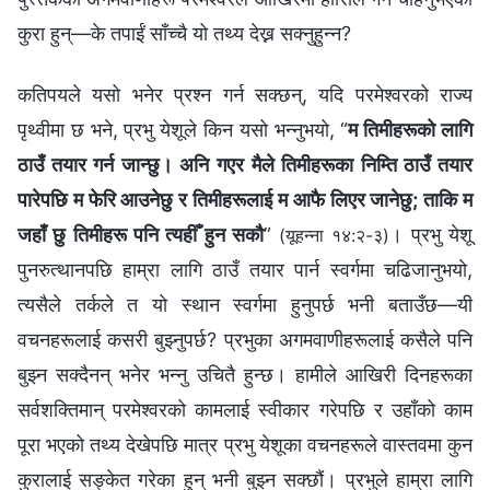
कुरा हुन्—के तपाईं साँच्चै यो तथ्य देख्न सक्नुहुन्न?
कतिपयले यसो भनेर प्रश्‍न गर्न सक्छन्, यदि परमेश्‍वरको राज्य
पृथ्वीमा छ भने, प्रभु येशूले किन यसो भन्नुभयो, “
म तिमीहरूको लागि
ठाउँ तयार गर्न जान्छु। अनि गएर मैले तिमीहरूका निम्‍ति ठाउँ तयार
पारेपछि म फेरि आउनेछु र तिमीहरूलाई म आफै लिएर जानेछु; ताकि म
जहाँ छु तिमीहरू पनि त्यहीँ हुन सकौ
”
। प्रभु येशू
(यूहन्‍ना १४:२-३)
पुनरुत्थानपछि हाम्रा लागि ठाउँ तयार पार्न स्वर्गमा चढिजानुभयो,
त्यसैले तर्कले त यो स्थान स्वर्गमा हुनुपर्छ भनी बताउँछ—यी
वचनहरूलाई कसरी बुझ्नुपर्छ? प्रभुका अगमवाणीहरूलाई कसैले पनि
बुझ्न सक्दैनन् भनेर भन्नु उचितै हुन्छ। हामीले आखिरी दिनहरूका
सर्वशक्तिमान् परमेश्‍वरको कामलाई स्वीकार गरेपछि र उहाँको काम
पूरा भएको तथ्य देखेपछि मात्र प्रभु येशूका वचनहरूले वास्तवमा कुन
कुरालाई सङ्केत गरेका हुन् भनी बुझ्न सक्छौं। प्रभुले हाम्रा लागि