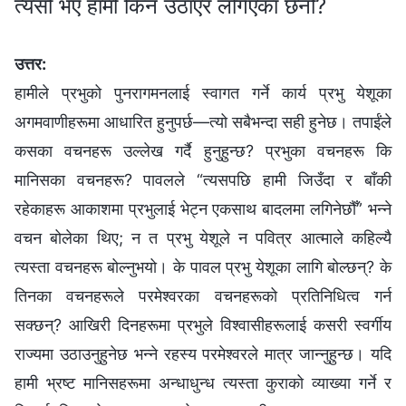
त्यसो भए हामी किन उठाएर लगिएका छैनौं?
उत्तर:
हामीले प्रभुको पुनरागमनलाई स्वागत गर्ने कार्य प्रभु येशूका
अगमवाणीहरूमा आधारित हुनुपर्छ—त्यो सबैभन्दा सही हुनेछ। तपाईंले
कसका वचनहरू उल्लेख गर्दै हुनुहुन्छ? प्रभुका वचनहरू कि
मानिसका वचनहरू? पावलले “त्यसपछि हामी जिउँदा र बाँकी
रहेकाहरू आकाशमा प्रभुलाई भेट्न एकसाथ बादलमा लगिनेछौँ” भन्ने
वचन बोलेका थिए; न त प्रभु येशूले न पवित्र आत्माले कहिल्यै
त्यस्ता वचनहरू बोल्नुभयो। के पावल प्रभु येशूका लागि बोल्छन्? के
तिनका वचनहरूले परमेश्‍वरका वचनहरूको प्रतिनिधित्व गर्न
सक्छन्? आखिरी दिनहरूमा प्रभुले विश्‍वासीहरूलाई कसरी स्वर्गीय
राज्यमा उठाउनुहुनेछ भन्ने रहस्य परमेश्‍वरले मात्र जान्नुहुन्छ। यदि
हामी भ्रष्ट मानिसहरूमा अन्धाधुन्ध त्यस्ता कुराको व्याख्या गर्ने र