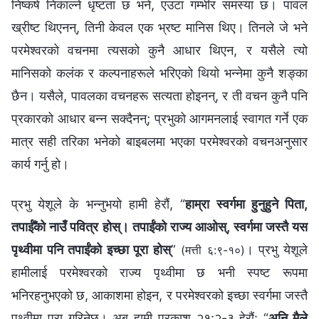
निष्कर्ष निकाल्ने धृष्टता छ भने, एउटा गम्भीर समस्या छ। पावल
ख्रीष्ट थिएनन्, तिनी केवल एक भ्रष्ट मानिस थिए। तिनले जे भने
परमेश्‍वरको वचनमा त्यसको कुनै आधार थिएन, र यसैले त्यो
मानिसको कलंक र कल्पनाहरूले भरिएको थियो भन्‍नेमा कुनै शङ्का
छैन। यसैले, पावलका वचनहरू सत्यता होइनन्, र ती वचन कुनै पनि
प्रकारको आधार बन्न सक्दैनन्; प्रभुको आगमनलाई स्वागत गर्ने एक
मात्र सही तरिका भनेको बाइबलमा भएका परमेश्‍वरको वचनअनुसार
कार्य गर्नु हो।
प्रभु येशूले के भन्नुभयो हामी हेरौं, “
हाम्रा स्वर्गमा हुनुहुने पिता,
तपाईँको नाउँ पवित्र होस्। तपाईंको राज्य आओस्, स्वर्गमा जस्तै यस
पृथ्वीमा पनि तपाईंको इच्छा पूरा होस्
”
। प्रभु येशूले
(मत्ती ६:९-१०)
हामीलाई परमेश्‍वरको राज्य पृथ्वीमा छ भनी स्पष्ट रूपमा
भनिरहनुभएको छ, आकाशमा होइन, र परमेश्‍वरको इच्छा स्वर्गमा जस्तै
पृथ्वीमा पूरा गरिनेछ। अब हामी प्रकाश २१:२-३ हेरौं: “
अनि मैले