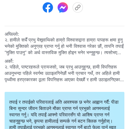
अघिल्लो:
२. हामीले सधैँ प्रभु येशूमाथिको हाम्रो विश्‍वासद्वारा हाम्रा पापहरू क्षमा हुनु
भनेको मुक्तिको अनुग्रह प्राप्त गर्नु हो भनी विश्‍वास गरेका छौं, तापनि तपाईं
“मुक्ति पाउनु” को अर्थ वास्तविक मुक्ति होइन भनेर भन्‍नुहुन्छ। त्यसोभए
मुक्ति पाउनुको अर्थ के हो, र पूर्ण रूपमा मुक्ति पाउनु भनेको के हो? मुक्ति
अर्को:
पाउनु र पूर्ण रूपमा मुक्ति पाउनुबिचको मुख्य भिन्नता के हो?
२. पहिले, पाष्टरहरूले प्रायजसो, जब प्रभु आउनुहुन्छ, हामी विपत्तिहरू
आउनुभन्दा पहिले स्वर्गमा उठाइलगिनेछौं भनी प्रचार गर्थे, तर अहिले हामी
पृथ्वीमा हरप्रकारका ठूला विपत्तिहरू आएका देख्छौं र हामी उठाइलगिएका
छैनौं। पाष्टरहरू भन्छन्, हामी उठाई नलगिनुको अर्थ हो, प्रभु अझै फर्केर
आउनुभएको छैन, प्रभु विपत्तिहरूको बीचमा हामीकहाँ देखापर्नुहुनेछ, र
विपत्तिहरूको बीचमा हामी उठाइएर स्वर्गमा लगिनेछौं। मैले यो कुरा बुझेको
तपाई र तपाईको परिवारलाई अति आवश्यक छ भनेर आह्वान गर्दै: पीडा
छैन: हामी विपत्तिहरूभन्दा पहिले, कि विपत्तिहरूको बीचमा उठाइलगिनेछौं?
बिना सुन्दर जीवन बिताउने मौका प्राप्त गर्न प्रभुको आगमनलाई
स्वागत गर्नु। यदि तपाईं आफ्नो परिवारसँग यो आशिष प्राप्त गर्न
चाहनुहुन्छ भने, कृपया हामीलाई सम्पर्क गर्न बटन क्लिक गर्नुहोस्।
हामी तपाईंलाई प्रभुको आगमनलाई स्वागत गर्ने बाटो फेला पार्न मद्दत