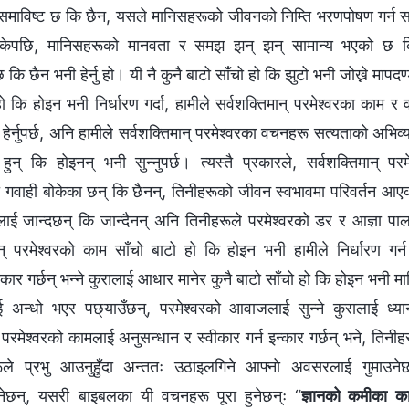
 समाविष्ट छ कि छैन, यसले मानिसहरूको जीवनको निम्ति भरणपोषण गर्न
िसकेपछि, मानिसहरूको मानवता र समझ झन् झन् सामान्य भएको छ क
छ कि छैन भनी हेर्नु हो। यी नै कुनै बाटो साँचो हो कि झुटो भनी जोख्ने मापदण
हो कि होइन भनी निर्धारण गर्दा, हामीले सर्वशक्तिमान् परमेश्‍वरका काम 
हेर्नुपर्छ, अनि हामीले सर्वशक्तिमान् परमेश्‍वरका वचनहरू सत्यताको अभिव्
ुन् कि होइनन् भनी सुन्नुपर्छ। त्यस्तै प्रकारले, सर्वशक्तिमान् परमे
गवाही बोकेका छन् कि छैनन्, तिनीहरूको जीवन स्वभावमा परिवर्तन आए
वलाई जान्दछन् कि जान्दैनन् अनि तिनीहरूले परमेश्‍वरको डर र आज्ञा पालन 
ान् परमेश्‍वरको काम साँचो बाटो हो कि होइन भनी हामीले निर्धारण गर्
र गर्छन् भन्ने कुरालाई आधार मानेर कुनै बाटो साँचो हो कि होइन भनी मान
 अन्धो भएर पछ्याउँछन्, परमेश्‍वरको आवाजलाई सुन्ने कुरालाई ध्य
परमेश्‍वरको कामलाई अनुसन्धान र स्वीकार गर्न इन्कार गर्छन् भने, तिनीहरू 
रूले प्रभु आउनुहुँदा अन्ततः उठाइलगिने आफ्नो अवसरलाई गुमाउने
इनेछन्, यसरी बाइबलका यी वचनहरू पूरा हुनेछन्ः “
ज्ञानको कमीका का