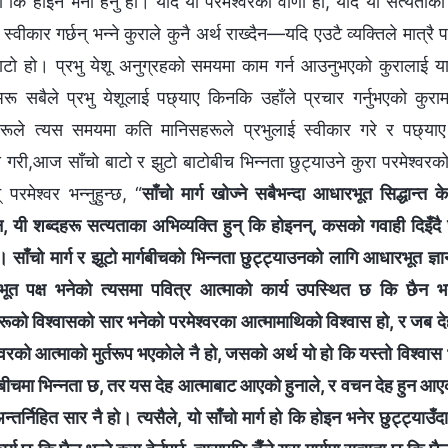
 कि होइन भनी हेर्नु हो। यदि यो परमेश्‍वरको वाणी हो, यदि यो सत्यताको
्वीकार गर्छन् भन्ने कुराले कुनै अर्थ राख्दैन—यदि एउटै व्यक्तिले मात्रै
ाटो हो। प्रभु येशू अनुग्रहको समयमा काम गर्न आउनुभएको कुरालाई याद
ू सबैले प्रभु येशूलाई पछ्याए किनकि उहाँले प्रचार गर्नुभएको कुरामा
ूले त्यस समयमा कति मानिसहरूले प्रभुलाई स्वीकार गरे र पछ्याए
ै गरी,आज साँचो बाटो र झुटो बाटोबीच भिन्नता छुट्याउने कुरा परमेश्‍व
 परमेश्‍वर भन्नुहुन्छ, “
साँचो मार्ग खोज्ने सबैभन्दा आधारभूत सिद्धान्त 
, यी शब्दहरू सत्यताका अभिव्यक्ति हुन्‌ कि होइनन्‌, कसको गवाही दिइँदै
पर्छ। साँचो मार्ग र झूटो मार्गबीचको भिन्नता छुट्ट्याउनको लागि आधारभूत ज्ञा
ूत पक्ष भनेको त्यसमा पवित्र आत्माको कार्य उपस्थित छ कि छैन 
ूको विश्‍वासको सार भनेको परमेश्‍वरका आत्मामाथिको विश्‍वास हो, र जब देहध
मेश्‍वरको आत्माको मुर्तरूप भएकोले नै हो, जसको अर्थ यो हो कि यस्तो विश्‍व
ेहबीचमा भिन्नता छ, तर यस देह आत्माबाट आएको हुनाले, र वचन देह हुन आएको
न्तर्निहित सार नै हो। त्यसैले, यो साँचो मार्ग हो कि होइन भनेर छुट्ट्याउँदा,