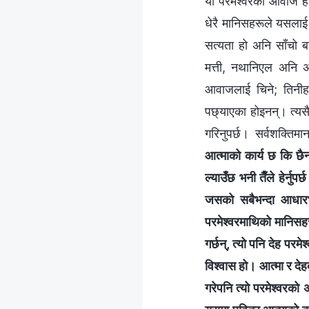
यो परमेश्‍वरको आवाज हो
धेरै मानिसहरूले यसलाई स
सत्यता हो अनि साँचो ब
मत्ती, नथानिएल अनि अर
आवाजलाई चिने; तिनीहर
पछ्याएका होइनन्। त्यस
गरिनुपर्छ। सर्वशक्तिमान्‌
आत्माको कार्य छ कि छैन
ल्याउँछ भनी तैँले हेर्नु
जसको सबैभन्दा आधारभ
परमेश्‍वरमाथिको मानिसहर
गर्छन्, त्यो पनि देह पर
विश्‍वास हो। आत्मा र द
गरेपनि त्यो परमेश्‍वरको अ