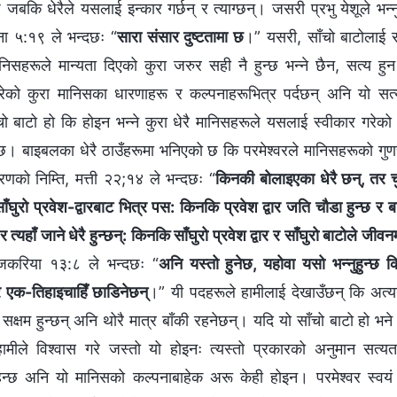
छ जबकि धेरैले यसलाई इन्कार गर्छन् र त्याग्छन्। जसरी प्रभु येशूले भन्न
ना ५:१९ ले भन्दछः “
सारा संसार दुष्टतामा छ
।” यसरी, साँचो बाटोलाई सबै
निसहरूले मान्यता दिएको कुरा जरुर सही नै हुन्छ भन्ने छैन, सत्य हु
 गरेको कुरा मानिसका धारणाहरू र कल्पनाहरूभित्र पर्दछन् अनि यो सत
चो बाटो हो कि होइन भन्ने कुरा धेरै मानिसहरूले यसलाई स्वीकार गरेको
्ण छ। बाइबलका धेरै ठाउँहरूमा भनिएको छ कि परमेश्‍वरले मानिसहरूको गुणस
णको निम्ति, मत्ती २२;१४ ले भन्दछः “
किनकी बोलाइएका धेरै छन्, तर च
ाँघुरो प्रवेश-द्वारबाट भित्र पस: किनकि प्रवेश द्वार जति चौडा हुन्छ र
र त्यहाँ जाने धेरै हुन्छन्: किनकि साँघुरो प्रवेश द्वार र साँघुरो बाटोले जीवनम
करिया १३:८ ले भन्दछः “
अनि यस्तो हुनेछ, यहोवा यसो भन्‍नुहुन्छ 
तर एक-तिहाइचाहिँ छाडिनेछन्
।” यी पदहरूले हामीलाई देखाउँछन् कि अत्यन्
 सक्षम हुन्छन् अनि थोरै मात्र बाँकी रहनेछन्। यदि यो साँचो बाटो हो भन
 हामीले विश्वास गरे जस्तो यो होइनः त्यस्तो प्रकारको अनुमान सत्य
हन्छ अनि यो मानिसको कल्पनाबाहेक अरू केही होइन। परमेश्‍वर स्वय