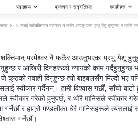
पढाइहरू
प्रवचन र सङ्गतिहरू
गवाहीहरू
ेशनहरू
वशक्तिमान् परमेश्‍वर नै फर्केर आउनुभएका प्रभु येशू हुनुह
ैहुनुहुन्छ र आखिरी दिनहरूको न्यायको काम गर्दैहुनुहुन्छ
े जे कुराको गवाही दिनुहुन्छ त्यो बाइबलसँग मिल्दो भए प
लाई स्वीकार गर्दैनन्। हामी विश्‍वास गर्छौं, साँचो बाटो 
सले स्वीकार गरेको हुनुपर्छ, र थोरै मानिसले स्वीकार ग
्षा गर्नेछौं र हाम्रो मण्डलीका धेरै मानिसहरूले त्यसलाई 
श्‍वास गर्नेछौं।