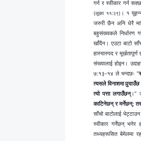
गर्न र स्वीकार गर्न सक्
। १ यूहन्
(लूका ११:२९)
जरुरी छैन अनि धेरै मा
बहुसंख्यकले निर्धारण
खाँदैन। एउटा बाटो साँ
हास्यास्पद र मूर्खतापूर
संख्यालाई होइन। उदाहर
७:१३-१४ ले भन्दछः “
स
त्यसले विनाशमा पुर्‍याउँछ 
त्यो पत्ता लगाउँछन्
।” ज
काटिनेछन् र मर्नेछन्; 
साँचो बाटोलाई भेट्टाउन
स्वीकार गर्नेछन् भनेर
तथ्यहरूसित बेमेलमा र