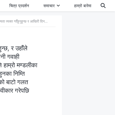
चित्र प्रदर्शन
समाचार
हाम्रो बारेमा
२. तपाईं सर्वशक्तिमान् परमेश्‍वर नै फर्केर आउनुभएका प्रभु येशू हुनुहुन्छ, र उहाँले सत्यता व्यक्त गर्दैहुनुहुन्छ र आखिरी दिनहरूको न्यायको काम गर्दैहुनुहुन्छ भनी गवाही दिनुहुन्छ। तपाईंले जे कुराको गवाही दिनुहुन्छ त्यो बाइबलसँग मिल्दो भए पनि हाम्रो मण्डलीका धेरै मानिसहरूले यसलाई स्वीकार गर्दैनन्। हामी विश्‍वास गर्छौं, साँचो बाटो हुनका निम्ति त्यसलाई धेरै मानिसले स्वीकार गरेको हुनुपर्छ, र थोरै मानिसले स्वीकार गरेको बाटो गलत हुन्छ। हामी प्रतीक्षा गर्नेछौं र हाम्रो मण्डलीका धेरै मानिसहरूले त्यसलाई स्वीकार गरेपछि मात्र हामी यसमा विश्‍वास गर्नेछौं।
ुन्छ, र उहाँले
 भनी गवाही
नि हाम्रो मण्डलीका
हुनका निम्ति
रेको बाटो गलत
स्वीकार गरेपछि