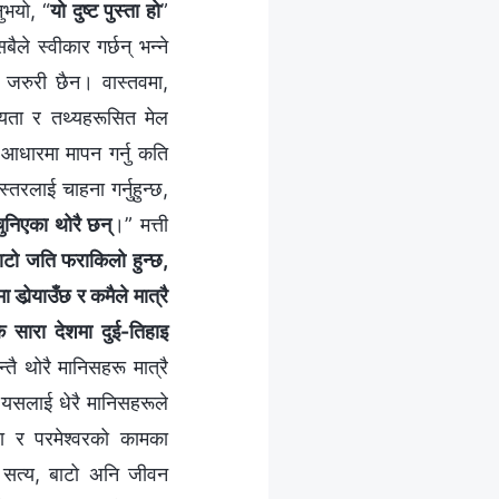
ुभयो, “
यो दुष्ट पुस्ता हो
”
ले स्वीकार गर्छन् भन्ने
न जरुरी छैन। वास्तवमा,
्यता र तथ्यहरूसित मेल
 आधारमा मापन गर्नु कति
्तरलाई चाहना गर्नुहुन्छ,
ुनिएका थोरै छन्
।” मत्ती
 बाटो जति फराकिलो हुन्छ,
ा डोर्‍याउँछ र कमैले मात्रै
कि सारा देशमा दुई-तिहाइ
तै थोरै मानिसहरू मात्रै
े यसलाई धेरै मानिसहरूले
ता र परमेश्‍वरको कामका
ं सत्य, बाटो अनि जीवन