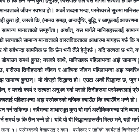
य छ कि छैन भन्‍ने कुरा हेर्नुपर्छ, त्यसपछि तैँले यस मार्गमा सत्यता छ कि छैन
नवताको जीवन स्वभाव हो। अर्को शब्दमा भन्दा, परमेश्‍वरले सुरुमा मानिसलाई 
यही कुरा हो, जस्तो कि, (मानव समझ, अन्तर्दृष्टि, बुद्धि, र आफूलाई आचरणमा
ामान्य मानवताको सम्पूर्णता। अर्थात्‌, यस मार्गले मानिसहरूलाई सामान्
ो सत्यताले सामान्य मानवताको वास्तविकताका आधारमा मागहरू गर्छ कि गर्
 यो सबैभन्दा सामयिक छ कि छैन भनी तैँले हेर्नुपर्छ। यदि सत्यता छ भने,
डोर्‍याउन समर्थ हुन्छ; यसको साथै, मानिसहरू पहिलाभन्दा अझै सामान्य 
ुन्छ, शरीरमा तिनीहरूको जीवन र आत्मिक जीवन पहिलाभन्दा अझ व्यवस्थित
सामान्य हुन्छन्। यो दोस्रो सिद्धान्त हो। एउटा अर्को सिद्धान्त छ, जुन
छैन, र यस्तो कार्य र सत्यता अनुभव गर्दा यसले तिनीहरूमा परमेश्‍वरलाई प्रेम
ूलाई पहिलाभन्दा अझ परमेश्‍वरको नजिक ल्याउँछ कि ल्याउँदैन भन्‍ने हो। य
 गर्न सकिन्छ। सबैभन्दा आधारभूत कुरा यो मार्ग अलौकिकभन्दा पनि व्या
 समर्थ छ कि छैन भन्‍ने हो। यदि यो यी सिद्धान्तहरूसँग मिल्छ भने, यही मार्ग साँच
खण्ड १। परमेश्‍वरको देखापराइ र काम। परमेश्‍वर र उहाँको कार्यलाई चिन्नेहरूले म