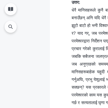
उत्तर:
धेरै मानिसहरूले कुनै 
बनाउँछन् अनि यदि धेरै म
झुटो बाटो हो भनी विश्व
र? याद गर्, जब परमेश्‍
परमेश्‍वरद्वारा निर्देश
प्रचार गरेको कुरालाई 
जबकि सबैजना जलप्रलयमा
जब अनुग्रहको समयमा प्
मानिसहरूबाहेक यहूदी ध
गर्नुअघि, प्रभु येशूला
सक्छन्? यस प्रकारले का
परमेश्‍वरको काम यस कु
गर्छ र सत्यतालाई घृणा 