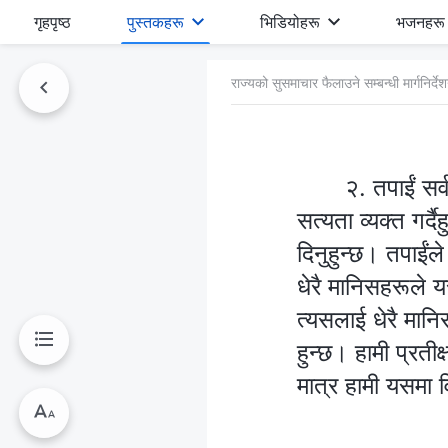
गृहपृष्ठ
पुस्तकहरू
भिडियोहरू
भजनहरू
राज्यको सुसमाचार फैलाउने सम्‍बन्धी मार्गनिर्द
२. तपाईं सर्
सत्यता व्यक्त गर्द
दिनुहुन्छ। तपाईंल
धेरै मानिसहरूले यस
त्यसलाई धेरै मानि
हुन्छ। हामी प्रतीक
मात्र हामी यसमा वि