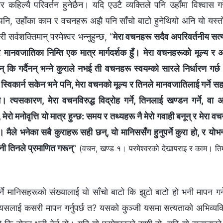
ार कहिल्यै परिवर्तन हुनेछैन। यदि एउटै व्यक्तिले पनि उहाँमा विश्वास गर
 पनि, उहाँका काम र वचनहरू अझै पनि साँचो बाटो हुनेथियो अनि यो यस्
 सर्वशक्तिमान् परमेश्‍वर भन्नुहुन्छ, “
मेरा वचनहरू सदैव अपरिवर्तनीय सत्
र मानवजातिका निम्ति एक मात्र मार्गदर्शक हुँ। मेरा वचनहरूको मूल्य र
न् कि गर्दैनन् भन्‍ने कुराले नभई ती वचनहरू स्वयम्को सारले निर्धारण गर
स्विकार्न सकेन भने पनि, मेरा वचनको मूल्य र तिनले मानवजातिलाई गर्न
त्यसकारण, मेरा वचनविरुद्ध विद्रोह गर्ने, तिनलाई खण्डन गर्ने, वा अत्यन
मेरो मनोवृत्ति यो मात्र हुन्छ: समय र तथ्यहरू नै मेरो गवाही बनून् र मेरा वच
। मैले भनेका सबै कुराहरू सही छन्, यो मानिससँग हुनुपर्ने कुरा हो, र योभ
ो भनी तिनले प्रमाणित गरून्
”
(वचन, खण्ड १। परमेश्‍वरको देखापराइ र काम। तिम
र्ने मानिसहरूको संख्यालाई यो साँचो बाटो कि झुटो बाटो हो भनी मापन गर
े यसलाई कसरी मापन गर्नुपर्छ त? यसको कुञ्जी यसमा सत्यताको अभिव्यक्