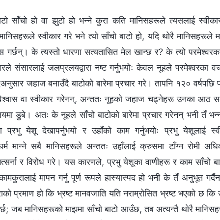
बाटो साँचो हो वा झुटो हो भन्ने कुरा कति मानिसहरूले त्यसलाई स्वीक
ानिसहरूले स्वीकार गरे भने त्यो साँचो बाटो हो, यदि थोरै मानिसहरूले मा
ास गर्छन्। के त्यस्तो धारणा सत्यतासित मेल खान्छ र? के त्यो परमेश्
वरले संसारलाई जलप्रलयद्वारा नष्ट गर्नुभयोः केवल नूहले परमेश्‍वरका
न पाएअनुसार जहाज बनाउँदै बाटोको बारेमा प्रचार गरे। तापनि १२० वर्षपछि 
विश्वास वा स्वीकार गरेनन्, अन्ततः नूहको जहाज चढ्नेहरू उनका आठ स
 डुबे। अतः के नूहले साँचो बाटोको बारेमा प्रचार गरेनन् भनी तँ भन
रभु येशू देखापर्नुभयो र उहाँको काम गर्नुभयोः प्रभु येशूलाई स्वीक
र्म मान्ने सबै मानिसहरूले अन्ततः उहाँलाई क्रुसमा टाँग्न रोमी अ
ई भत्सर्ना र विरोध गरे। यस कारणले, प्रभु येशूका वाणीहरू र काम साँचो ब
मकुरालाई मापन गर्नु पूर्ण रूपले हास्यास्पद हो भनी के तँ अनुभूत गर्दै
राको प्रमाण हो कि भ्रष्ट मानवजाति यति नराम्रोसित भ्रष्ट भएको छ कि 
गर्छ; जब मानिसहरूको माझमा साँचो बाटो आउँछ, तब अत्यन्तै थोरै मानिस