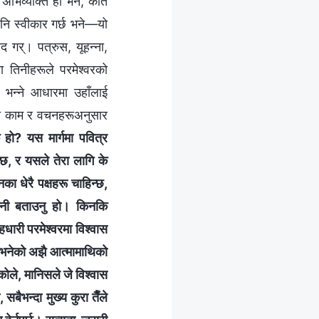
 अभिव्यक्ति हो भने, कति
 पनि स्वीकार गर्छ भने—यो
 गर्। पत्रुस, यूहन्ना,
 तिनीहरूले परमेश्‍वरको
 भन्ने आधारमा उहाँलाई
रको काम र वचनहरूअनुसार
के हो? यस मार्गमा पवित्र
 छ, र यसले तेरा लागि के
नका धेरै पक्षहरू चाहिन्छ,
भनी बताउनु हो। किनकि
ारी परमेश्‍वरमा विश्‍वास
ास भनेको अझै आत्मामाथिको
ले, मानिसले जे विश्‍वास
 सबैभन्दा मुख्य कुरा तैँले