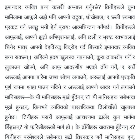
इमानदार व्यक्ति बन्न कसरी अभ्यास गर्नुपर्छ? तिनीहरूले कुन
मामिलामा आफूले अझै पनि आफ्नो ढटुवा, धोखेबाज, र छली स्वभाव
प्रकट गर्न सक्छु भनी हेर्न प्रायः आत्मचिन्तन गर्नैपर्छ। तिनीहरूले
आफूलाई, आफ्नो झूटो अभिप्रायलाई, अनि छली र भ्रष्ट स्वभावलाई
चिनेर मात्र आफ्नो देहविरुद्ध विद्रोह गर्दै बिस्तारै इमानदार व्यक्ति
बन्न सक्छन्। कहिल्यै हृदय खुलस्त नबनाउने, कुरा ढाकछोप गर्ने र
लुकाउन खोज्ने, अनि आफू आदरणीय भएको ढोँग गर्ने, र सधैँ
अरूलाई आफ्ना बारेमा उच्च सोच्न लगाउने, अरूलाई आफ्नो प्रकृति
पूर्ण रूपमा थाहा पाउन नदिने र अरूलाई आफ्‍नो आदर गर्न लगाउने
मानिसहरू—के यी मानिसहरू मूर्ख हुँदैनन् र? यी मानिसहरू सबैभन्दा
मूर्ख हुन्छन्, किनभने व्यक्तिको वास्तविकता ढिलोचाँडो खुलासा
हुनेछ। तिनीहरू यसरी आफूलाई आचरणमा ढालेर कुन मार्गमा
हिँड्छन्? यो फरिसीहरूको मार्ग हो। के ढोँगीहरू खतरामा हुँदैनन् र?
यिनीहरू परमेश्‍वरले सबैभन्दा बढी तिरस्कार गर्ने मानिसहरू हुन्,