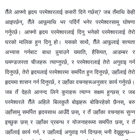
तैँले आफ्नो हृदय परमेश्‍वरलाई कसरी दिने गर्छस्? जब तँमाथि केही
आइपर्छन्, तैँले आफूमाथि भर पर्दिनँ भनेर परमेश्‍वरसामु घोषणा
गर्नुपर्छ। आफ्नो हृदय परमेश्‍वरलाई दिनु भनेको परमेश्‍वरलाई तेरो
घरको मालिक हुन दिनु हो। यसको साथै, तैँले आफूलाई सत्यता
अभ्यास गर्नबाट बाधा पुर्‍याउने ख्याति, हैसियत, आडम्बर र
घमण्डजस्ता चीजहरू त्याग्‍नुपर्छ, र परमेश्‍वरलाई तेरो अगुवाइ गर्न
दिनुपर्छ, तेरो हृदयलाई परमेश्‍वरमा समर्पित हुन दिनुपर्छ, उहाँलाई तेरो
हृदयमा शासन गर्न दिनुपर्छ, र उहाँका वचनहरूअनुसार कार्य गर्नुपर्छ।
जब तँ देहले आनन्द लिने कुराहरू त्याग्न सक्षम हुन्छस् र जब
परमेश्‍वरले तैँले अहिले बिलकुलै बोझहरू बोकिरहेको छैनस्, बरु
उहाँसामु समर्पित हृदयसाथ आउँदै छस्, र तँ उहाँका वचनहरू सुन्न
इच्छुक छस् र उहाँका प्रबन्ध र योजनाहरूमा समर्पित छस्, र तँ
उहाँलाई कार्य गर्न, र उहाँलाई अगुवाइ गर्न दिन्छस् भनी देख्नुहुन्छ—