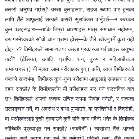
कसरी अनुभव गर्छस्? यस्ता कुराहरूमा, सहज रूपमा पार हुनका
लागि तैँले आफूलाई सत्यले कसरी सुसज्जित पार्नुपर्छ—र सत्यका
कुन पक्षहरूद्वारा—ताकि तिम्रा धारणाहरू मात्र समाधान नहोऊन्,
बरु परमेश्‍वरको साँचो ज्ञान प्राप्त होस्—के तैँले खोज्नुपर्ने कुरा यही
होइन र? तिमीहरूले सामान्यतया कस्ता प्रकारका परीक्षाहरू अनुभव
गर्छौ? (हैसियत, ख्याति, प्राप्ति, धन, पुरुष र महिलाबीचका
सम्बन्धहरू।) यी मूलतः आम परीक्षाहरू हुन्। अनि, आज तिमीहरूको
कदको सन्दर्भमा, तिमीहरू कुन-कुन परीक्षामा आफूलाई सम्हाल्न र दृढ
रहन सक्छौ? के तिमीहरूसँग यी परीक्षाहरू पार गर्ने वास्तविक कद
छ? तिमीहरूले आफ्नो कर्तव्य उचित रूपमा निर्वाह गर्नेछौ, र सत्यता
उल्लङ्घन गर्ने, वा अवरोध र बाधा पुऱ्याउने, वा प्रतिरोधी र विद्रोही,
वा परमेश्‍वरलाई दुखी तुल्याउने कुनै पनि काम गर्दैनौ भनेर के तिमीहरू
साँच्चिकै प्रत्याभूत गर्न सक्छौ? (सक्दैनौँ।) त्यसोभए तैँले आफ्नो
कर्तव्य सही रूपमा पूरा गर्न के गर्नुपर्छ? पहिलो कुरा, तैँले यावत्