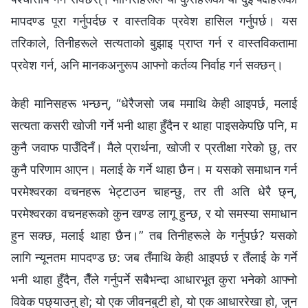
मापदण्ड पूरा गर्नुपर्दछ र वास्तविक प्रवेश हासिल गर्नुपर्छ। यस
तरिकाले, तिनीहरूले सत्यताको बुझाइ प्राप्त गर्न र वास्तविकतामा
प्रवेश गर्न, अनि मानकअनुरूप आफ्नो कर्तव्य निर्वाह गर्न सक्छन्।
केही मानिसहरू भन्छन्, “धेरैजसो जब ममाथि केही आइपर्छ, मलाई
सत्यता कसरी खोजी गर्ने भनी थाहा हुँदैन र थाहा पाइसकेपछि पनि, म
कुनै जवाफ पाउँदिनँ। मैले प्रार्थना, खोजी र प्रतीक्षा गरेको छु, तर
कुनै परिणाम आएन। मलाई के गर्ने थाहा छैन। म यसको समाधान गर्न
परमेश्‍वरका वचनहरू भेट्टाउन चाहन्छु, तर ती अति धेरै छ्न्,
परमेश्‍वरका वचनहरूको कुन खण्ड लागू हुन्छ, र यो समस्या समाधान
हुन सक्छ, मलाई थाहा छैन।” तब तिनीहरूले के गर्नुपर्छ? यसको
लागि न्यूनतम मापदण्ड छ: जब तँमाथि केही आइपर्छ र तँलाई के गर्ने
भनी थाहा हुँदैन, तैँले गर्नुपर्ने सबैभन्दा आधारभूत कुरा भनेको आफ्नो
विवेक पछ्याउनु हो; यो एक जीवनबुटी हो, यो एक आधाररेखा हो, जुन