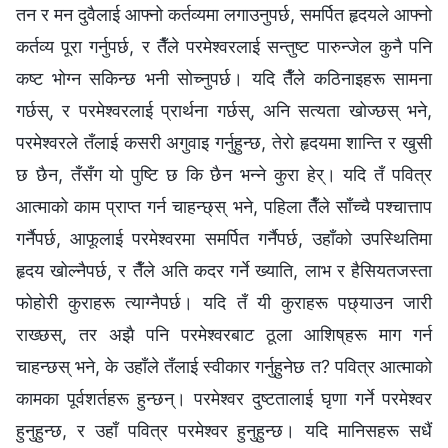
तन र मन दुवैलाई आफ्नो कर्तव्यमा लगाउनुपर्छ, समर्पित हृदयले आफ्नो
कर्तव्य पूरा गर्नुपर्छ, र तैँले परमेश्‍वरलाई सन्तुष्ट पारुन्जेल कुनै पनि
कष्ट भोग्न सकिन्छ भनी सोच्नुपर्छ। यदि तैँले कठिनाइहरू सामना
गर्छस्, र परमेश्‍वरलाई प्रार्थना गर्छस्, अनि सत्यता खोज्छस् भने,
परमेश्‍वरले तँलाई कसरी अगुवाइ गर्नुहुन्छ, तेरो हृदयमा शान्ति र खुसी
छ छैन, तँसँग यो पुष्टि छ कि छैन भन्‍ने कुरा हेर्। यदि तँ पवित्र
आत्माको काम प्राप्त गर्न चाहन्छ्स् भने, पहिला तैँले साँच्चै पश्चात्ताप
गर्नैपर्छ, आफूलाई परमेश्‍वरमा समर्पित गर्नैपर्छ, उहाँको उपस्थितिमा
हृदय खोल्नैपर्छ, र तैँले अति कदर गर्ने ख्याति, लाभ र हैसियतजस्ता
फोहोरी कुराहरू त्याग्नैपर्छ। यदि तँ यी कुराहरू पछ्याउन जारी
राख्छस्, तर अझै पनि परमेश्‍वरबाट ठूला आशिष्‌हरू माग गर्न
चाहन्छस् भने, के उहाँले तँलाई स्वीकार गर्नुहुनेछ त? पवित्र आत्माको
कामका पूर्वशर्तहरू हुन्छन्। परमेश्‍वर दुष्टतालाई घृणा गर्ने परमेश्‍वर
हुनुहुन्छ, र उहाँ पवित्र परमेश्‍वर हुनुहुन्छ। यदि मानिसहरू सधैं