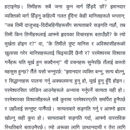
हटाइनेछ। तिमीहरू सबै जना कुन मार्ग हिँड्दै छौ? इमानदार
व्यक्तिको मार्ग हिँड्नु कहिल्यै गलत हुँदैन! केही मानिसहरूले भन्लान्:
“जब तिमी दाजुभाइ-दिदीबहिनीहरूसँग सत्यताबारे सङ्गति गर्छौ, तब
तिमी किन तिनीहरूलाई आफ्नो हृदयका विचारहरू बताउँछौ? के त्यो
मुर्खता होइन र?” वा, “के तिमीले दुष्ट मानिस र अविश्‍वासीहरूको
खुलासा गरेर मानिसहरूलाई चिढ्याउँदै छैनौ र? परमेश्‍वरमा विश्‍वास
गर्नेहरू यति मूर्ख हुन सक्दैनन्!” यी वचनहरू सुनेपछि तँलाई कस्तो
महसुस हुन्छ? तैँले यसो भन्नुपर्छ: “इमानदार व्यक्ति बन्नु, सत्य बोल्नु,
र सिद्धान्तहरू पालना गर्नु अक्कलमन्द हुनु हो, मूर्ख हुनु हुँदै होइन।
परमेश्‍वरसित जोडिन आउनेहरूले अभ्यास गर्नुपर्ने सत्यता यही हो।
परमेश्‍वरका विश्‍वासीहरूले सबै कुरामा परमेश्‍वरप्रति समर्पित हुनैपर्छ
र उहाँलाई सन्तुष्ट पार्नैपर्छ। सत्यताबारे सङ्गति गर्नु र आफ्नो हृदय
खोल्नु सही कुरा हो। सत्यताबारे सङ्गति गर्दा, आफ्नो वास्तविक
स्थितिबारे बताउनैपर्छ। त्यो अरूका लागि उत्थानदायी र तेरा लागि