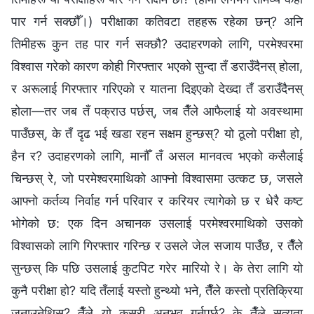
पार गर्न सक्छौँ।) परीक्षाका कतिवटा तहहरू रहेका छन्? अनि
तिमीहरू कुन तह पार गर्न सक्छौ? उदाहरणको लागि, परमेश्‍वरमा
विश्‍वास गरेको कारण कोही गिरफ्तार भएको सुन्दा तँ डराउँदैनस् होला,
र अरूलाई गिरफ्तार गरिएको र यातना दिइएको देख्दा तँ डराउँदैनस्
होला—तर जब तँ पक्राउ पर्छस्, जब तैँले आफैलाई यो अवस्थामा
पाउँछस्, के तँ दृढ भई खडा रहन सक्षम हुन्छस्? यो ठूलो परीक्षा हो,
हैन र? उदाहरणको लागि, मानौँ तँ असल मानवत्व भएको कसैलाई
चिन्छस् रे, जो परमेश्‍वरमाथिको आफ्नो विश्‍वासमा उत्कट छ, जसले
आफ्नो कर्तव्य निर्वाह गर्न परिवार र करियर त्यागेको छ र धेरै कष्ट
भोगेको छ: एक दिन अचानक उसलाई परमेश्‍वरमाथिको उसको
विश्‍वासको लागि गिरफ्तार गरिन्छ र उसले जेल सजाय पाउँछ, र तैँले
सुन्छस् कि पछि उसलाई कुटपिट गरेर मारियो रे। के तेरा लागि यो
कुनै परीक्षा हो? यदि तँलाई यस्तो हुन्थ्यो भने, तैँले कस्तो प्रतिक्रिया
जनाउनेथिस्? तैँले यो कसरी अनुभव गर्नुपर्छ? के तैँले सत्यता