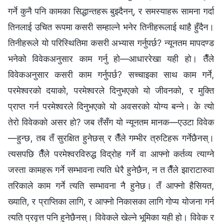
गर्ने कुनै पनि कामका सिद्धान्तहरू बुझ्दैनन्, र समस्याहरू सामना गर्दा
तिनलाई उचित रूपमा कसरी सम्हाल्ने भनेर तिनीहरूलाई थाहै हुँदैन।
तिनीहरूले यो परिस्थितिमा कसरी अभ्यास गर्नुपर्छ? न्यूनतम मापदण्ड
भनेको विवेकअनुसार काम गर्नु हो—आधाररेखा यही हो। तैँले
विवेकअनुसार कसरी काम गर्नुपर्छ? सच्चाइका साथ काम गर्ने,
परमेश्‍वरको दयाको, परमेश्‍वरले दिनुभएको यो जीवनको, र मुक्ति
प्राप्त गर्न परमेश्‍वरले दिनुभएको यो अवसरको योग्य बन्ने। के त्यो
तेरो विवेकको असर हो? जब तँसँग यो न्यूनतम मानक—एउटा विवेक
—हुन्छ, तब तँ सुरक्षित हुनेछस् र तैँले गम्भीर त्रुटिहरू गर्नेछैनस्।
त्यसपछि तैँले परमेश्‍वरविरुद्ध विद्रोह गर्ने वा आफ्नो कर्तव्य त्याग्ने
जस्ता कामहरू गर्ने सम्भावना त्यति धेरै हुनेछैन, न त तैँले झाराटारुवा
तरिकाले काम गर्ने त्यति सम्भावना नै हुनेछ। तँ आफ्नो हैसियत,
ख्याति, र प्राप्तिका लागि, र आफ्नो निकासका लागि गोप्य योजना गर्न
त्यति प्रवृत्त पनि हुनेछैनस्। विवेकले खेल्ने भूमिका यही हो। विवेक र