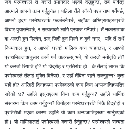
जब परमेश्‍वरले तँ यसरी इमानदार भएको देख्नुहुन्छ, तब पवित्र
आत्माले आफ्नो काम गर्नुहुनेछ। पहिला तैँले साँच्चै पश्चात्ताप गर्नैपर्छ,
आफ्नो हृदय परमेश्‍वरतर्फ फर्काउनैपर्छ, उहाँका अभिप्रायहरूप्रति
विचार पुर्‍याउनैपर्छ, र सत्यताको लागि प्रयास गर्नैपर्छ। तँ नकारात्मक
वा अल्छी हुन मिल्दैन, झन् जिद्दी हुन मिल्ने त कुरै नगर्। यदि तँ सधैं
जिम्‍मावाल हुन, र आफ्नो घरको मालिक बन्न चाहन्छस्, र आफ्नो
प्राथमिकताअनुसार कार्य गर्न चाहन्छस् भने, यो कस्तो मनोवृत्ति हो?
यो कस्तो स्थिति हो? यो विद्रोह र प्रतिरोध हो। के तँलाई लाग्छ कि
परमेश्‍वरले तँलाई मुक्ति दिनैपर्छ, र उहाँ तँबिना रहनै सक्नुहुन्न? कुरा
यही हो? आखिरी दिनहरूमा परमेश्‍वरको काम किन अन्यजातिहरूतिर
सरेको छ? उहाँले इस्राएलमा किन काम गर्नुहुन्न? उहाँले धार्मिक
संसारमा किन काम गर्नुहुन्न? तिनीहरू परमेश्‍वरप्रति निकै विद्रोही र
प्रतिरोधी भएका कारण उहाँले यो काम अन्यजातिहरूमा सार्नुभएको
हो। यो मामिलालाई परमेश्‍वरले कसरी हेर्नुहुन्छ? परमेश्‍वरले सत्यता