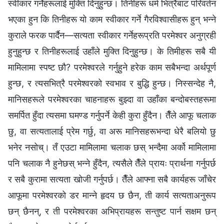
स्वीकार गर्नेहरूलाई मुक्ति दिनुहुन्छ। तिनीहरू धर्म भित्रैबाट परिवर्तन
भएका हुन कि तिनीहरू यो काम स्वीकार गर्ने गैरविश्‍वासीहरू हुन् भन्‍ने
कुराले फरक पार्दैन—सत्यता स्वीकार गर्नेहरूप्रति परमेश्‍वर अनुग्रही
हुनुहुन्छ र तिनीहरूलाई उहाँले मुक्ति दिनुहुन्छ। के तिमीहरू सबै यी
मामिलामा स्पष्ट छौ? परमेश्‍वरले गर्नुहुने हरेक काम सबैभन्दा अर्थपूर्ण
हुन्छ, र त्यसभित्रै परमेश्‍वरको स्वभाव र बुद्धि हुन्छ। निस्सन्देह नै,
मानिसहरूले परमेश्‍वरका चाहनाहरू बुझ्दा वा उहाँका बन्दोबस्तहरूमा
समर्पित हुँदा त्यसमा घमण्ड गर्नुपर्ने केही कुरा हुँदैन। तैँले आफू चलाक
छु, वा सत्यतालाई प्रेम गर्छु, वा अरू मानिसहरूभन्दा धेरै बलियो छु
भनेर नसोच्। तँ एउटा मामिलामा चलाक छस् भन्दैमा अर्को मामिलामा
पनि चलाक नै हुनेछस् भन्‍ने हुँदैन, त्यसैले तैँले प्रायः प्रार्थना गर्नुपर्छ
र सबै कुरामा सत्यता खोजी गर्नुपर्छ। तैँले आफ्ना सबै कार्यहरू जाँचेर
आफूमा परमेश्‍वरको डर मान्ने हृदय छ छैन, ती कार्य सत्यताअनुरूप
छन् छैनन्, र ती परमेश्‍वरका अभिप्रायहरू सन्तुष्ट पार्न सक्षम छन्