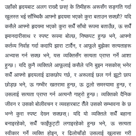
उहाँको हृदयबाट अलग राख्दै छस्! के तिमीहरू अरूसँग सङ्गति गर्दा
खुलस्त भई साँच्‍चिकै आफ्नो हृदयमा भएको कुरा बताउन सक्छौ? यदि
कसैले आफ्‍नो हृदयमा भएको कुरा सधैँ साँचो रूपमा बताउँछ, ऊ सधैँ
इमानदारीसाथ र स्पष्ट रूपमा बोल्छ, निष्कपट हुन्छ भने, आफ्नो
कर्तव्य निर्वाह गर्दा कदापि झारा टार्दैन, र आफूले बुझेका सत्यताहरू
अभ्यास गर्न सक्छ भने, यस व्यक्तिसँग सत्यता प्राप्त गर्ने आशा
हुन्छ। यदि कुनै व्यक्तिले आफूलाई कसैले पनि बुझ्न नसकोस् भनेर
सधैँ आफ्नो हृदयलाई ढाकछोप गर्छ, र अरूलाई छल गर्न झूटो छाप
छोड्छ भने, ऊ गम्भीर खतरामा हुन्छ, ऊ ठूलो समस्यामा हुन्छ, र
उसलाई सत्यता प्राप्त गर्न अत्यन्तै गाह्रो हुन्छ। व्यक्तिको दैनिक
जीवन र उसको बोलीवचन र व्यवहारबाट तैँले उसको सम्‍भावना के छ
भन्‍ने कुरा स्पष्ट देख्‍न सक्छस्। यदि यो व्यक्तिले सधैँ बहाना
बनाइरहेको, सधैँ फाइँफुट्टी लगाइरहेको हुन्छ भने, ऊ सत्यता
स्वीकार गर्ने व्यक्ति होइन, र ढिलोचाँडो उसलाई खुलासा गरी