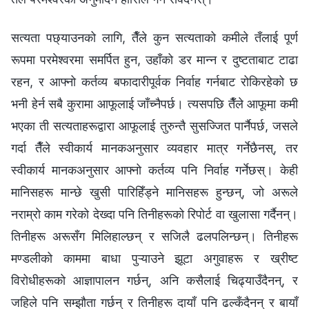
सत्यता पछ्याउनको लागि, तैँले कुन सत्यताको कमीले तँलाई पूर्ण
रूपमा परमेश्‍वरमा समर्पित हुन, उहाँको डर मान्न र दुष्टताबाट टाढा
रहन, र आफ्नो कर्तव्य बफादारीपूर्वक निर्वाह गर्नबाट रोकिरहेको छ
भनी हेर्न सबै कुरामा आफूलाई जाँच्नैपर्छ। त्यसपछि तैँले आफूमा कमी
भएका ती सत्यताहरूद्वारा आफूलाई तुरुन्तै सुसज्जित पार्नैपर्छ, जसले
गर्दा तैँले स्वीकार्य मानकअनुसार व्यवहार मात्र गर्नेछैनस्, तर
स्वीकार्य मानकअनुसार आफ्नो कर्तव्य पनि निर्वाह गर्नेछस्। केही
मानिसहरू मान्छे खुसी पारिहिँड्ने मानिसहरू हुन्छन्, जो अरूले
नराम्रो काम गरेको देख्दा पनि तिनीहरूको रिपोर्ट वा खुलासा गर्दैनन्।
तिनीहरू अरूसँग मिलिहाल्छन् र सजिलै ढलपलिन्छन्। तिनीहरू
मण्डलीको काममा बाधा पुऱ्याउने झूटा अगुवाहरू र ख्रीष्ट
विरोधीहरूको आज्ञापालन गर्छन्, अनि कसैलाई चिढ्याउँदैनन्, र
जहिले पनि सम्झौता गर्छन् र तिनीहरू दायाँ पनि ढल्कँदैनन् र बायाँ