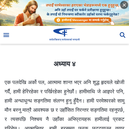
अध्याय ४
अध्याय ४
एक पलदेखि अर्को पल, आत्मामा शान्त भएर अनि शुद्ध हृदयले खोजी
गर्दै, हामी हेरिरहेका र पर्खिरहेका हुनेछौं। हामीमाथि जे आइपरे पनि,
हामी अन्धाधुन्ध सङ्गतिमा संलग्न हुनु हुँदैन। हामी परमेश्‍वरको सामु
मौन बस्नु मात्रै आवश्यक छ र उहाँसित निरन्तर सङ्गतिमा रहनुपर्छ,
र त्यसपछि निश्चय नै उहाँका अभिप्रायहरू हामीलाई प्रकट
गरिनेछ। आत्माभित्र, हामी हरसमय फरक छुट्ट्याउन तयार