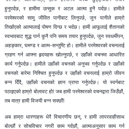
हुनुपर्दछ, र हामीमा उत्सुक र अटल आत्मा हुनै पर्दछ। हामीले
परमेश्‍वरको सामु जीवित पानीबाट लिनुपर्छ, जुन पानीले हाम्रो
तिर्खाएको आत्मालाई पोषण दिन्छ र भर्दछ। हामी आफूलाई शैतानको
स्वभावबाट शुद्ध पार्न कुनै पनि समय तयार हुनुपर्दछ, जुन स्वधर्मीपन,
अहङ्कार, घमण्ड र आत्म-सन्तुष्टि हो। हामीले परमेश्‍वरको वचनलाई
ग्रहण गर्न आफ्ना हृदयहरू खोल्नुपर्छ, र उहाँको वचनमा आधारित
कार्य गर्नुपर्दछ। हामीले उहाँको वचनको अनुभव गर्नुपर्दछ र उहाँको
वचनको बारेमा निश्चित हुनुपर्दछ र उहाँको वचनलाई हाम्रो जीवन
बन्‍न दिँदै, उहाँको वचनको ज्ञान प्राप्त गर्नुपर्दछ। यो स्वर्गबाट
पठाइएको हाम्रो बोलावट हो! जब हामी परमेश्‍वरको वचनद्वारा जिउँछौं,
तब मात्र हामी विजयी बन्न सक्छौं!
अब हाम्रा धारणाहरू धेरै विचारणीय छन्, र हामी लापरवाहीसाथ
बोल्छौं र सोचविचार नगरी काम गर्दछौं, आत्माअनुसार काम गर्न