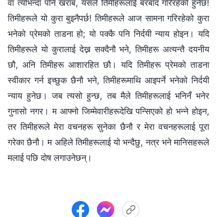
वा त्योभन्दा पनि खराब, यसले तिमीहरूलाई बरबाद गरिरहेको हुनेछ!
तिमीहरूले यो कुरा बुझ्‍नैपर्छ! तिमीहरूले आज सामना गरिरहेको कुरा
भनेको प्रेमको ताडना हो; यो पक्कै पनि निर्दयी न्याय होइन। यदि
तिमीहरूले यो कुरालाई देख्न सक्दैनौ भने, तिमीहरू अत्यन्तै दयनीय
छौ, अनि तिमीहरू आशारहित छौ। यदि तिमीहरू प्रेमको ताडना
स्वीकार गर्न इच्छुक छैनौ भने, तिमीहरूमाथि आइपर्ने भनेको निर्दयी
न्याय हुनेछ। जब त्यसो हुन्छ, तब मैले तिमीहरूलाई भनिनँ भनेर
गुनासो नगर। म आफ्नो जिम्मेवारीहरूदेखि पन्सिएको हो भन्‍ने होइन,
तर तिमीहरूले मेरा वचनहरू सुनेका छैनौ र मेरा वचनहरूलाई पूरा
गरेका छैनौ। म अहिले तिमीहरूलाई यो भन्दैछु, नत्र भने मानिसहरूले
मलाई पछि दोष लगाउनेछन्।