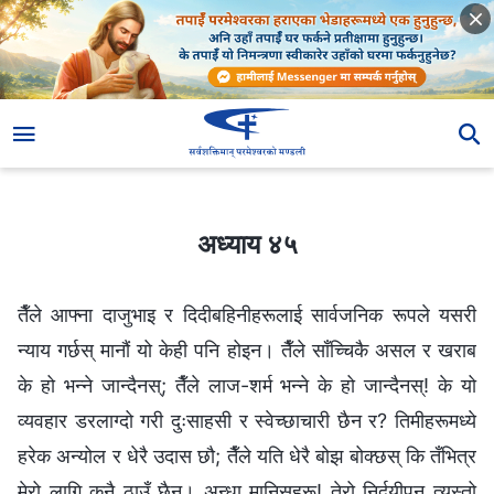
अध्याय ४५
अध्याय ४५
तैँले आफ्ना दाजुभाइ र दिदीबहिनीहरूलाई सार्वजनिक रूपले यसरी
न्याय गर्छस् मानौं यो केही पनि होइन। तैँले साँच्चिकै असल र खराब
के हो भन्‍ने जान्दैनस्; तैँले लाज-शर्म भन्‍ने के हो जान्दैनस्! के यो
व्यवहार डरलाग्दो गरी दुःसाहसी र स्वेच्छाचारी छैन र? तिमीहरूमध्ये
हरेक अन्योल र धेरै उदास छौ; तैँले यति धेरै बोझ बोक्छस् कि तँभित्र
मेरो लागि कुनै ठाउँ छैन। अन्धा मानिसहरू! तेरो निर्दयीपन त्यस्तो