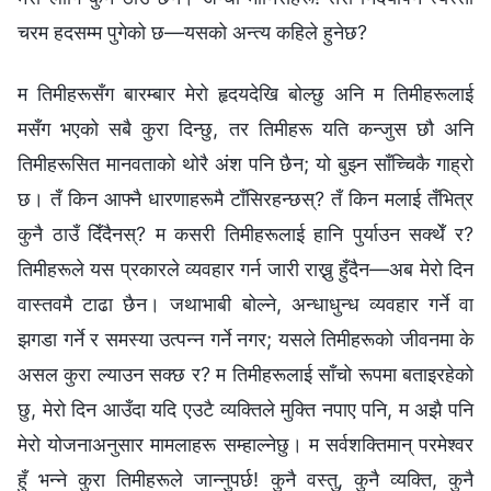
चरम हदसम्म पुगेको छ—यसको अन्त्य कहिले हुनेछ?
म तिमीहरूसँग बारम्बार मेरो हृदयदेखि बोल्छु अनि म तिमीहरूलाई
मसँग भएको सबै कुरा दिन्छु, तर तिमीहरू यति कन्जुस छौ अनि
तिमीहरूसित मानवताको थोरै अंश पनि छैन; यो बुझ्न साँच्‍चिकै गाह्रो
छ। तँ किन आफ्नै धारणाहरूमै टाँसिरहन्छस्? तँ किन मलाई तँभित्र
कुनै ठाउँ दिँदैनस्? म कसरी तिमीहरूलाई हानि पुर्याउन सक्थेँ र?
तिमीहरूले यस प्रकारले व्यवहार गर्न जारी राख्नु हुँदैन—अब मेरो दिन
वास्तवमै टाढा छैन। जथाभाबी बोल्ने, अन्धाधुन्ध व्यवहार गर्ने वा
झगडा गर्ने र समस्या उत्पन्न गर्ने नगर; यसले तिमीहरूको जीवनमा के
असल कुरा ल्याउन सक्छ र? म तिमीहरूलाई साँचो रूपमा बताइरहेको
छु, मेरो दिन आउँदा यदि एउटै व्यक्तिले मुक्ति नपाए पनि, म अझै पनि
मेरो योजनाअनुसार मामलाहरू सम्हाल्नेछु। म सर्वशक्तिमान् परमेश्‍वर
हुँ भन्‍ने कुरा तिमीहरूले जान्नुपर्छ! कुनै वस्तु, कुनै व्यक्ति, कुनै