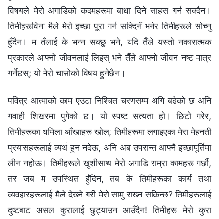
विषयले मेरो अगाडिको कदमहरूमा बाधा दिने साहस गर्न सक्दैन।
तिमीहरूविना मैले मेरो इच्छा पूरा गर्न सक्दिनँ भनेर तिमीहरूले सोच्नु
हुँदैन। म तँलाई के भन्‍न सक्छु भने, यदि तैँले यस्तो नकारात्मक
प्रकारले आफ्नो जीवनलाई लिइस् भने तैँले आफ्‍नो जीवन नष्ट मात्र
गर्नेछस्; यो मेरो चासोको विषय हुनेछैन।
पवित्र आत्माको काम एउटा निश्चित चरणसम्‍म अगि बढेको छ अनि
गवाही शिखरमा पुगेको छ। यो स्पष्ट सत्यता हो। छिटो गरेर,
तिमीहरूका धमिला आँखाहरू खोल; तिमीहरूमा लगाइएका मेरा मेहनती
प्रयासहरूलाई व्यर्थ हुन नदेऊ, अनि अब उपरान्त आफ्नै इच्छापूर्तिमा
लीन नहोऊ। तिमीहरूले खुशीसाथ मेरो अगाडि राम्रा कामहरू गर्छौ,
तर जब म उपस्थित हुँदिन, तब के तिमीहरूका कार्य तथा
व्यवहारहरूलाई मैले देख्‍ने गरी मेरो सामु राख्‍न सकिन्छ? तिमीहरूलाई
दुष्टबाट असल कुरालाई छुट्याउन आउँदैन! तिमीहरू मेरो कुरा