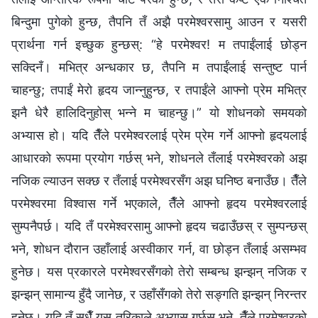
बिन्दुमा पुगेको हुन्छ, तैपनि तँ अझै परमेश्‍वरसामु आउन र यसरी
प्रार्थना गर्न इच्छुक हुन्छस्: “हे परमेश्‍वर! म तपाईंलाई छोड्न
सक्दिनँ। मभित्र अन्धकार छ, तैपनि म तपाईंलाई सन्तुष्ट पार्न
चाहन्छु; तपाईं मेरो हृदय जान्नुहुन्छ, र तपाईंले आफ्नो प्रेम मभित्र
झनै धेरै हालिदिनुहोस् भन्‍ने म चाहन्छु।” यो शोधनको समयको
अभ्यास हो। यदि तैँले परमेश्‍वरलाई प्रेम प्रेम गर्ने आफ्नो हृदयलाई
आधारको रूपमा प्रयोग गर्छस् भने, शोधनले तँलाई परमेश्‍वरको अझ
नजिक ल्याउन सक्छ र तँलाई परमेश्‍वरसँग अझ घनिष्ठ बनाउँछ। तैँले
परमेश्‍वरमा विश्‍वास गर्ने भएकाले, तैँले आफ्नो हृदय परमेश्‍वरलाई
सुम्‍पनैपर्छ। यदि तँ परमेश्‍वरसामु आफ्‍नो हृदय चढाउँछस् र सुम्पन्छस्
भने, शोधन दौरान उहाँलाई अस्वीकार गर्न, वा छोड्न तँलाई असम्भव
हुनेछ। यस प्रकारले परमेश्‍वरसँगको तेरो सम्बन्ध झन्झन् नजिक र
झन्झन् सामान्य हुँदै जानेछ, र उहाँसँगको तेरो सङ्गति झन्झन् निरन्तर
हुनेछ। यदि तँ सधैँ यस तरिकाले अभ्यास गर्छस् भने, तैँले परमेश्‍वरको