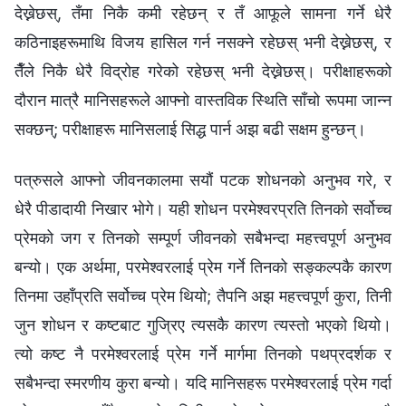
देख्नेछस्, तँमा निकै कमी रहेछन् र तँ आफूले सामना गर्ने धेरै
कठिनाइहरूमाथि विजय हासिल गर्न नसक्ने रहेछस् भनी देख्नेछस्, र
तैँले निकै धेरै विद्रोह गरेको रहेछस् भनी देख्नेछस्। परीक्षाहरूको
दौरान मात्रै मानिसहरूले आफ्नो वास्तविक स्थिति साँचो रूपमा जान्न
सक्छन्; परीक्षाहरू मानिसलाई सिद्ध पार्न अझ बढी सक्षम हुन्छन्।
पत्रुसले आफ्नो जीवनकालमा सयौं पटक शोधनको अनुभव गरे, र
धेरै पीडादायी निखार भोगे। यही शोधन परमेश्‍वरप्रति तिनको सर्वोच्च
प्रेमको जग र तिनको सम्पूर्ण जीवनको सबैभन्दा महत्त्वपूर्ण अनुभव
बन्यो। एक अर्थमा, परमेश्‍वरलाई प्रेम गर्ने तिनको सङ्कल्‍पकै कारण
तिनमा उहाँप्रति सर्वोच्च प्रेम थियो; तैपनि अझ महत्त्वपूर्ण कुरा, तिनी
जुन शोधन र कष्टबाट गुज्रिए त्यसकै कारण त्यस्तो भएको थियो।
त्यो कष्ट नै परमेश्‍वरलाई प्रेम गर्ने मार्गमा तिनको पथप्रदर्शक र
सबैभन्दा स्मरणीय कुरा बन्यो। यदि मानिसहरू परमेश्‍वरलाई प्रेम गर्दा