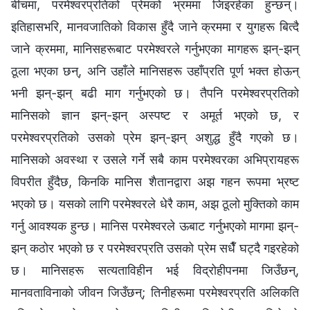
बीचमा, परमेश्‍वरप्रतिको प्रेमको भ्रममा जिइरहेका हुन्छन्।
इतिहासभरि, मानवजातिको विकास हुँदै जाने क्रममा र युगहरू बित्दै
जाने क्रममा, मानिसहरूबाट परमेश्‍वरले गर्नुभएका मागहरू झन्-झन्
ठूला भएका छन्, अनि उहाँले मानिसहरू उहाँप्रति पूर्ण भक्त होऊन्
भनी झन्-झन् बढी माग गर्नुभएको छ। तैपनि परमेश्‍वरप्रतिको
मानिसको ज्ञान झन्-झन् अस्पष्ट र अमूर्त भएको छ, र
परमेश्‍वरप्रतिको उसको प्रेम झन्-झन् अशुद्ध हुँदै गएको छ।
मानिसको अवस्था र उसले गर्ने सबै काम परमेश्‍वरका अभिप्रायहरू
विपरीत हुँदैछ, किनकि मानिस शैतानद्वारा अझ गहन रूपमा भ्रष्ट
भएको छ। यसको लागि परमेश्‍वरले धेरै काम, अझ ठूलो मुक्तिको काम
गर्नु आवश्यक हुन्छ। मानिस परमेश्‍वरले ऊबाट गर्नुभएको मागमा झन्-
झन् कठोर भएको छ र परमेश्‍वरप्रति उसको प्रेम सधैँ घट्दै गइरहेको
छ। मानिसहरू सत्यताविहीन भई विद्रोहीपनमा जिउँछन्,
मानवताविनाको जीवन जिउँछन्; तिनीहरूमा परमेश्‍वरप्रति अलिकति