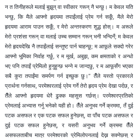
न त तिनीहरूले मलाई बुझून् वा स्वीकार गरून् नै भन्छु। म केवल यति
भन्छु, कि मैले आफ्नो हृदयमा तपाईंलाई प्रेम गर्न सकूँ, मैले मेरो
हृदयमा आराम पाउन सकूँ, र मेरो अन्तस्करण शुद्ध होस्। म अरूले
मेरो प्रशंसा गरून् वा मलाई उच्च सम्मान गरून् भनी भन्दिनँ; म केवल
मेरो हृदयदेखि नै तपाईंलाई सन्तुष्ट पार्न चाहन्छु; म आफूले सक्दो गरेर
आफ्नो भूमिका निर्वाह गर्छु, र म मूर्ख, अबुझ, कम क्षमताको र अन्धो
भए पनि तपाईं प्रेमिलो हुनुहुन्छ भन्‍ने म जान्दछु, र म आफूसँग भएका
सबै कुरा तपाईंमा समर्पण गर्न इच्छुक छु।” तैँले यस्तो प्रकारले
प्रार्थना गर्नसाथ, परमेश्‍वरलाई प्रेम गर्ने तेरो हृदय प्रेम देखा पर्दछ, र
तैँले आफ्नो हृदयमा धेरै ढुक्क महसुस गर्छस्। परमेश्‍वरप्रतिको
प्रेमलाई अभ्यास गर्नु भनेको यही हो। तैँले अनुभव गर्ने क्रममा, तँ दुई
पटक असफल र एक पटक सफल हुनेछस्, वा पाँच पटक असफल र
दुई पटक सफल हुनेछस्, र यसरी अनुभव गर्ने क्रममा तैँले
असफलताबीच मात्र परमेश्‍वरको प्रेमिलोपनलाई देख्न सक्‍नेछस् र