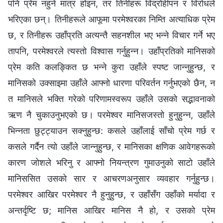
पनि प्रेम नहुने मात्र होइन, तर तिनीहरू विद्रोहीपन र विरोधले
भरिएका छन्। तिनीहरूले आफूमा परमेश्‍वरका निम्ति अत्याधिक प्रेम
छ, र तिनीहरू उहाँप्रति अत्यन्तै सहनशील भए भन्‍ने विचार गर्ने भए
तापनि, परमेश्‍वरले त्यस्तो विश्‍वास गर्नुहुन्न। उहाँप्रतिको मानिसको
प्रेम कति कलङ्कित छ भन्‍ने कुरा उहाँले स्पष्ट जान्नुहुन्छ, र
मानिसको उक्साइमा उहाँले आफ्नो धारणा परिवर्तन गर्नुभएको छैन, न
त मानिसले भक्ति गरेको परिणामस्वरूप उहाँले उसको सद्भावनाको
ऋण नै चुकाउनुभएको छ। परमेश्‍वर मानिसजस्तो हुनुहुन्न, उहाँले
भिन्नता छुट्ट्याउन सक्नुहुन्छ: कसले उहाँलाई साँचो प्रेम गर्छ र
कसले गर्दैन त्यो उहाँले जान्नुहुन्छ, र मानिसका क्षणिक आवेगहरूको
कारण जोशले भरिनु र आफ्‍नो नियन्त्रण गुमाउनुको साटो उहाँले
मानिससित उसको सार र आचरणअनुसार व्यवहार गर्नुहुन्छ।
परमेश्‍वर आखिर परमेश्‍वर नै हुनुहुन्छ, र उहाँसँग उहाँको मर्यादा र
अन्तर्दृष्टि छ; मानिस आखिर मानिस नै हो, र उसको प्रेम