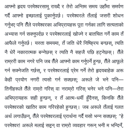
आफ्‍नो हृदय परमेश्‍वरसामु राख्दै र तेरो अन्तिम समय उहाँमा समर्पण
गर्दै आफ्‍नो इच्‍छालाई पुकार्नुपर्छ। परमेश्‍वरले तँलाई जसरी शोधन
गर्नुभए पनि तैँले परमेश्‍वरका अभिप्रायहरू पूरा गर्नका लागि सत्यताको
अभ्यास गर्न सक्नुपर्दछ र परमेश्‍वरलाई खोज्ने र बातचित गर्ने काम तँ
आफैले गर्नुपर्छ। यस्ता समयमा, तँ जति धेरै निष्क्रिय बन्छस्, त्यति
नै धेरै नकारात्मक बन्नेछस् र त्यति नै सहजै पछि हट्नेछस्। तैँले
राम्ररी काम नगरे पनि जब तैँले आफ्नो काम गर्नुपर्ने हुन्छ, तैँले आफूले
गर्न सक्‍नेजति गर्छस्, र परमेश्‍वरलाई प्रेम गर्ने तेरो हृदयबाहेक अरू
केही प्रयोग नगरी त्यसो गर्न सक्छस्; अरूले जे भने पनि—
तिनीहरूले तैँले राम्रो गरिस् वा नराम्रो गरिस् भनेर भने पनि—तेरा
अभिप्रायहरू सही हुन्छन्, र तँ आत्म-धर्मी हुँदैनस्, किनकि तैँले
परमेश्‍वरको खातिर काम गरिरहेको हुन्छस्। जब अरूले तँलाई गलत
अर्थ लगाउँछन्, तैँले परमेश्‍वरलाई प्रार्थना गर्दै यसो भन्न सक्छस्: “हे
परमेश्‍वर! अरूले मलाई सहून् वा राम्रो व्यवहार गरून् भनी म भन्दिनँ,