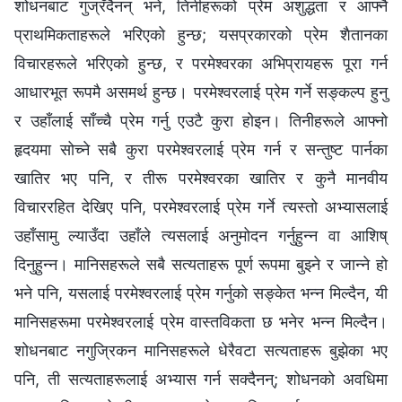
शोधनबाट गुज्रँदैनन् भने, तिनीहरूको प्रेम अशुद्धता र आफ्नै
प्राथमिकताहरूले भरिएको हुन्छ; यसप्रकारको प्रेम शैतानका
विचारहरूले भरिएको हुन्छ, र परमेश्‍वरका अभिप्रायहरू पूरा गर्न
आधारभूत रूपमै असमर्थ हुन्छ। परमेश्‍वरलाई प्रेम गर्ने सङ्कल्प हुनु
र उहाँलाई साँच्चै प्रेम गर्नु एउटै कुरा होइन। तिनीहरूले आफ्नो
हृदयमा सोच्ने सबै कुरा परमेश्‍वरलाई प्रेम गर्न र सन्तुष्ट पार्नका
खातिर भए पनि, र तीरू परमेश्‍वरका खातिर र कुनै मानवीय
विचाररहित देखिए पनि, परमेश्‍वरलाई प्रेम गर्ने त्यस्तो अभ्यासलाई
उहाँसामु ल्याउँदा उहाँले त्यसलाई अनुमोदन गर्नुहुन्‍न वा आशिष्‌
दिनुहुन्‍न। मानिसहरूले सबै सत्यताहरू पूर्ण रूपमा बुझ्ने र जान्‍ने हो
भने पनि, यसलाई परमेश्‍वरलाई प्रेम गर्नुको सङ्केत भन्‍न मिल्दैन, यी
मानिसहरूमा परमेश्‍वरलाई प्रेम वास्तविकता छ भनेर भन्‍न मिल्दैन।
शोधनबाट नगुज्रिकन मानिसहरूले धेरैवटा सत्यताहरू बुझेका भए
पनि, ती सत्यताहरूलाई अभ्यास गर्न सक्दैनन्; शोधनको अवधिमा