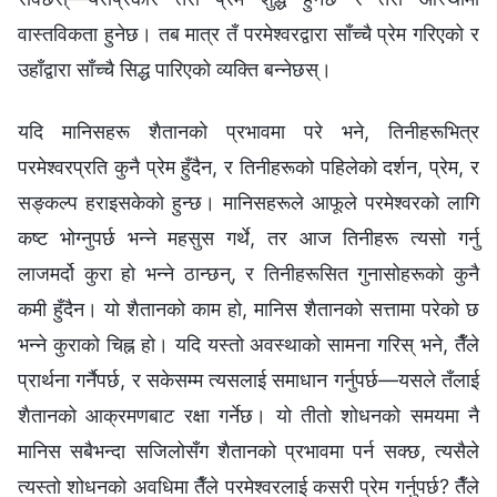
वास्तविकता हुनेछ। तब मात्र तँ परमेश्‍वरद्वारा साँच्चै प्रेम गरिएको र
उहाँद्वारा साँच्चै सिद्ध पारिएको व्यक्ति बन्‍नेछस्।
यदि मानिसहरू शैतानको प्रभावमा परे भने, तिनीहरूभित्र
परमेश्‍वरप्रति कुनै प्रेम हुँदैन, र तिनीहरूको पहिलेको दर्शन, प्रेम, र
सङ्कल्प हराइसकेको हुन्छ। मानिसहरूले आफूले परमेश्‍वरको लागि
कष्ट भोग्नुपर्छ भन्‍ने महसुस गर्थे, तर आज तिनीहरू त्यसो गर्नु
लाजमर्दो कुरा हो भन्‍ने ठान्छन्, र तिनीहरूसित गुनासोहरूको कुनै
कमी हुँदैन। यो शैतानको काम हो, मानिस शैतानको सत्तामा परेको छ
भन्‍ने कुराको चिह्न हो। यदि यस्तो अवस्थाको सामना गरिस् भने, तैँले
प्रार्थना गर्नैपर्छ, र सकेसम्म त्यसलाई समाधान गर्नुपर्छ—यसले तँलाई
शैतानको आक्रमणबाट रक्षा गर्नेछ। यो तीतो शोधनको समयमा नै
मानिस सबैभन्दा सजिलोसँग शैतानको प्रभावमा पर्न सक्छ, त्यसैले
त्यस्तो शोधनको अवधिमा तैँले परमेश्‍वरलाई कसरी प्रेम गर्नुपर्छ? तैँले