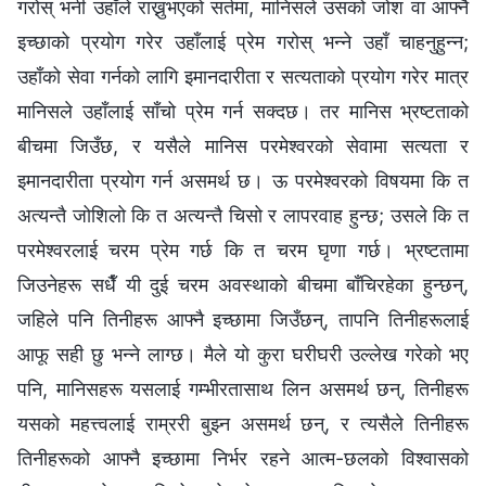
गरोस् भनी उहाँले राख्नुभएको सर्तमा, मानिसले उसको जोश वा आफ्नै
इच्छाको प्रयोग गरेर उहाँलाई प्रेम गरोस् भन्‍ने उहाँ चाहनुहुन्न;
उहाँको सेवा गर्नको लागि इमानदारीता र सत्यताको प्रयोग गरेर मात्र
मानिसले उहाँलाई साँचो प्रेम गर्न सक्दछ। तर मानिस भ्रष्टताको
बीचमा जिउँछ, र यसैले मानिस परमेश्‍वरको सेवामा सत्यता र
इमानदारीता प्रयोग गर्न असमर्थ छ। ऊ परमेश्‍वरको विषयमा कि त
अत्यन्तै जोशिलो कि त अत्यन्तै चिसो र लापरवाह हुन्छ; उसले कि त
परमेश्‍वरलाई चरम प्रेम गर्छ कि त चरम घृणा गर्छ। भ्रष्टतामा
जिउनेहरू सधैँ यी दुई चरम अवस्थाको बीचमा बाँचिरहेका हुन्छन्,
जहिले पनि तिनीहरू आफ्नै इच्छामा जिउँछन्, तापनि तिनीहरूलाई
आफू सही छु भन्‍ने लाग्छ। मैले यो कुरा घरीघरी उल्‍लेख गरेको भए
पनि, मानिसहरू यसलाई गम्भीरतासाथ लिन असमर्थ छन्, तिनीहरू
यसको महत्त्वलाई राम्ररी बुझ्न असमर्थ छन्, र त्यसैले तिनीहरू
तिनीहरूको आफ्‍नै इच्छामा निर्भर रहने आत्म-छलको विश्‍वासको