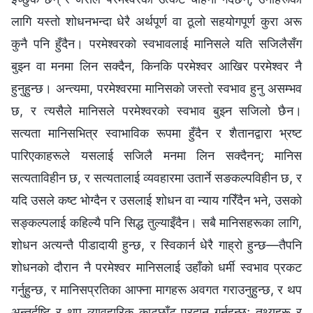
लागि यस्तो शोधनभन्दा धेरै अर्थपूर्ण वा ठूलो सहयोगपूर्ण कुरा अरू
कुनै पनि हुँदैन। परमेश्‍वरको स्वभावलाई मानिसले यति सजिलैसँग
बुझ्‍न वा मनमा लिन सक्दैन, किनकि परमेश्‍वर आखिर परमेश्‍वर नै
हुनुहुन्छ। अन्त्यमा, परमेश्‍वरमा मानिसको जस्तो स्वभाव हुनु असम्भव
छ, र त्यसैले मानिसले परमेश्‍वरको स्वभाव बुझ्‍न सजिलो छैन।
सत्यता मानिसभित्र स्वाभाविक रूपमा हुँदैन र शैतानद्वारा भ्रष्ट
पारिएकाहरूले यसलाई सजिलै मनमा लिन सक्दैनन्; मानिस
सत्यताविहीन छ, र सत्यतालाई व्यवहारमा उतार्ने सङकल्पविहीन छ, र
यदि उसले कष्ट भोग्दैन र उसलाई शोधन वा न्याय गरिँदैन भने, उसको
सङ्कल्पलाई कहिल्यै पनि सिद्ध तुल्याइँदैन। सबै मानिसहरूका लागि,
शोधन अत्यन्तै पीडादायी हुन्छ, र स्विकार्न धेरै गाह्रो हुन्छ—तैपनि
शोधनको दौरान नै परमेश्‍वर मानिसलाई उहाँको धर्मी स्वभाव प्रकट
गर्नुहुन्छ, र मानिसप्रतिका आफ्ना मागहरू अवगत गराउनुहुन्छ, र थप
अन्तर्दृष्टि र थप व्यावहारिक काटछाँट प्रदान गर्नुहुन्छ; तथ्यहरू र