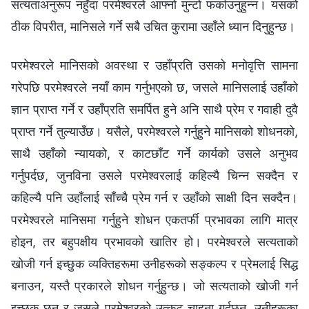
सत्यताअनुरूप नहुँदा परमेश्‍वरले आफ्नो मुन्टो फर्काउनुहुन्न। यसको
ठीक विपरीत, मानिसले गर्ने सबै उचित कुरामा उहाँले ध्यान दिनुहुन्छ।
परमेश्‍वरले मानिसको अवस्था र उहाँप्रति उसको मनोवृत्ति सामना
गरेपछि परमेश्‍वरले नयाँ काम गर्नुभएको छ, जसले मानिसलाई उहाँको
ज्ञान प्राप्त गर्ने र उहाँप्रति समर्पित हुने अनि साथै प्रेम र गवाही दुवै
प्राप्त गर्ने तुल्याउँछ। यसैले, परमेश्‍वरले गर्नुहुने मानिसको शोधनको,
साथै उहाँको न्यायको, र काटछाँट गर्ने कार्यको उसले अनुभव
गर्नुपर्दछ, जुनविना उसले परमेश्‍वरलाई कहिल्यै चिन्न सक्दैन र
कहिल्यै पनि उहाँलाई साँच्चै प्रेम गर्न र उहाँको साक्षी दिन सक्दैन।
परमेश्‍वरले मानिसमा गर्नुहुने शोधन एकतर्फी प्रभावका लागि मात्र
होइन, तर बहुपक्षीय प्रभावको खातिर हो। परमेश्‍वरले सत्यताको
खोजी गर्न इच्छुक व्यक्तिहरूमा उनीहरूको सङ्कल्प र प्रेमलाई सिद्ध
बनाउन, यस्तै प्रकारले शोधन गर्नुहुन्छ। जो सत्यताको खोजी गर्न
इच्छुक छन् र जसले परमेश्‍वरको उत्कट चाहना गर्दछन्, उनीहरूका