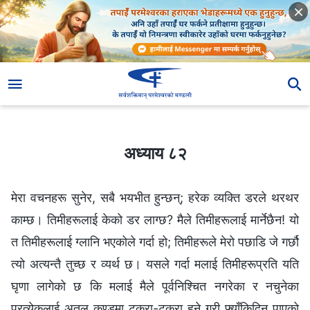
अध्याय ८२
अध्याय ८२
मेरा वचनहरू सुनेर, सबै भयभीत हुन्छन्; हरेक व्यक्ति डरले थरथर
काम्छ। तिमीहरूलाई केको डर लाग्छ? मैले तिमीहरूलाई मार्नेछैन! यो
त तिमीहरूलाई ग्लानि भएकोले गर्दा हो; तिमीहरूले मेरो पछाडि जे गर्छौ
त्यो अत्यन्तै तुच्छ र व्यर्थ छ। यसले गर्दा मलाई तिमीहरूप्रति यति
घृणा लागेको छ कि मलाई मैले पूर्वनिश्चित नगरेका र नचुनेका
प्रत्येकलाई अतल कुण्‍डमा टुक्रा-टुक्रा हुने गरी फ्याँकिदिन पाएको