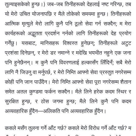
तुल्याइसकेको हुन्छ।) जब-जब तिनीहरूको देहलाई नष्ट गरिन्छ, तब
यो मेरो उचित योजनापछि र मैले तोकेको समयमा हुन्छ। तिनीहरूको
आत्मिक मृत्युले मेरो लागि कुनै पनि ठूलो सेवा गर्न सक्दैन; म मेरा
कार्यहरूको अद्भुतता प्रदर्शन गर्नको लागि तिनीहरूको देह प्रयोग
गर्नेछु। यसबाट, मानिसहरू विश्‍वस्त हुनेछन्; तिनीहरूले अटुट
प्रशंसा दिनेछन्, र मेरो डर नमान्ने र मदेखि भयभीत नहुने एक जना
पनि हुनेछैनन्। म कुनै पनि विवरणलाई हल्‍कासँग लिँदिनँ; सबै मेरो
लागि नै जिउनु वा मर्नुपर्छ, र मेरो निम्ति आफ्‍नो सेवा प्रस्तुत नगरेसम्‍म
कोही पनि जान पाउँदैन। मेरो निम्ति आफ्‍नो सेवा पूरा नगरेसम्‍म शैतान
समेत अतल कुण्‍डमा फर्कन सक्दैन। मैले लिने हरेक कदम स्थिर र
सुरक्षित हुन्छ, र ठोस जगमा हुन्छ; मैले लिने कुनै पनि कदम
अव्यवहारिक हुँदैन—अलिकति पनि अव्यवहारिक हुँदैन।
कसले मसँग तुलना गर्ने आँट गर्छ? कसले मेरो विरोध गर्ने आँट गर्छ? म