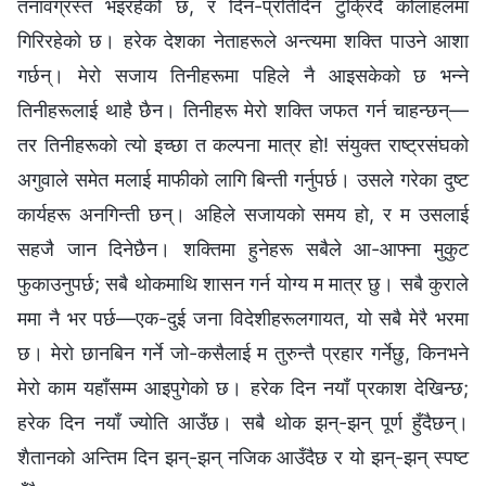
तनावग्रस्त भइरहेको छ, र दिन-प्रतिदिन टुक्रिँदै कोलाहलमा
गिरिरहेको छ। हरेक देशका नेताहरूले अन्त्यमा शक्ति पाउने आशा
गर्छन्। मेरो सजाय तिनीहरूमा पहिले नै आइसकेको छ भन्‍ने
तिनीहरूलाई थाहै छैन। तिनीहरू मेरो शक्ति जफत गर्न चाहन्छन्—
तर तिनीहरूको त्यो इच्‍छा त कल्‍पना मात्र हो! संयुक्त राष्ट्रसंघको
अगुवाले समेत मलाई माफीको लागि बिन्ती गर्नुपर्छ। उसले गरेका दुष्ट
कार्यहरू अनगिन्ती छन्। अहिले सजायको समय हो, र म उसलाई
सहजै जान दिनेछैन। शक्तिमा हुनेहरू सबैले आ-आफ्‍ना मुकुट
फुकाउनुपर्छ; सबै थोकमाथि शासन गर्न योग्य म मात्र छु। सबै कुराले
ममा नै भर पर्छ—एक-दुई जना विदेशीहरूलगायत, यो सबै मेरै भरमा
छ। मेरो छानबिन गर्ने जो-कसैलाई म तुरुन्तै प्रहार गर्नेछु, किनभने
मेरो काम यहाँसम्‍म आइपुगेको छ। हरेक दिन नयाँ प्रकाश देखिन्छ;
हरेक दिन नयाँ ज्योति आउँछ। सबै थोक झन्-झन् पूर्ण हुँदैछन्।
शैतानको अन्तिम दिन झन्-झन् नजिक आउँदैछ र यो झन्-झन् स्पष्ट