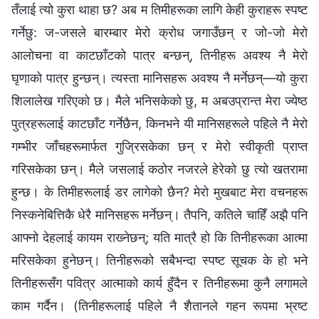
तँलाई त्यो कुरा थाहा छ? अब म तिमीहरूका लागि केही कुराहरू स्पष्ट
गर्नेछु: ज-जसले बारम्‍बार मेरो क्रोध जगाउँछन् र जो-जो मेरो
आलोचना वा काटछाँटको पात्र बन्छन्, तिनीहरू अवश्य नै मेरो
घृणाको पात्र हुन्छन्। त्यस्ता मानिसहरू अवश्य नै मर्नेछन्—यो कुरा
शिलालेख गरिएको छ। मैले भनिसकेको छु, म अबउप्रान्त मेरा ज्येष्ठ
पुत्रहरूलाई काटछाँट गर्नेछैन, किनभने यी मानिसहरूले पहिले नै मेरो
गम्भीर जाँचहरूमार्फत गुज्रिसकेका छन् र मेरो स्वीकृती प्राप्त
गरिसकेका छन्। मैले जसलाई कठोर नजरले हेरेको छु त्यो खतरामा
हुन्छ। के तिमीहरूलाई डर लागेको छैन? मेरो मुखबाट मेरा वचनहरू
निस्कनेबित्तिकै धेरै मानिसहरू मर्नेछन्। तैपनि, कतिले चाहिँ अझै पनि
आफ्‍नो देहलाई कायम राख्‍नेछन्; यति मात्रै हो कि तिनीहरूका आत्मा
मरिसकेका हुनेछन्। तिनीहरूको सबैभन्दा स्पष्ट सूचक के हो भने
तिनीहरूसँग पवित्र आत्‍माको कार्य हुँदैन र तिनीहरूमा कुनै लगामले
काम गर्दैन। (तिनीहरूलाई पहिले नै शैतानले गहन रूपमा भ्रष्ट