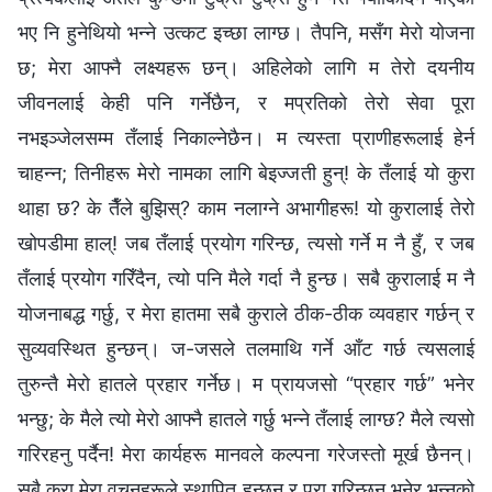
भए नि हुनेथियो भन्‍ने उत्कट इच्‍छा लाग्छ। तैपनि, मसँग मेरो योजना
छ; मेरा आफ्‍नै लक्ष्यहरू छन्। अहिलेको लागि म तेरो दयनीय
जीवनलाई केही पनि गर्नेछैन, र मप्रतिको तेरो सेवा पूरा
नभइञ्‍जेलसम्‍म तँलाई निकाल्‍नेछैन। म त्यस्ता प्राणीहरूलाई हेर्न
चाहन्‍न; तिनीहरू मेरो नामका लागि बेइज्जती हुन्! के तँलाई यो कुरा
थाहा छ? के तैँले बुझिस्? काम नलाग्‍ने अभागीहरू! यो कुरालाई तेरो
खोपडीमा हाल्! जब तँलाई प्रयोग गरिन्छ, त्यसो गर्ने म नै हुँ, र जब
तँलाई प्रयोग गरिँदैन, त्यो पनि मैले गर्दा नै हुन्छ। सबै कुरालाई म नै
योजनाबद्ध गर्छु, र मेरा हातमा सबै कुराले ठीक-ठीक व्यवहार गर्छन् र
सुव्यवस्थित हुन्छन्। ज-जसले तलमाथि गर्ने आँट गर्छ त्यसलाई
तुरुन्तै मेरो हातले प्रहार गर्नेछ। म प्रायजसो “प्रहार गर्छ” भनेर
भन्छु; के मैले त्यो मेरो आफ्‍नै हातले गर्छु भन्‍ने तँलाई लाग्छ? मैले त्यसो
गरिरहनु पर्दैन! मेरा कार्यहरू मानवले कल्‍पना गरेजस्तो मूर्ख छैनन्।
सबै कुरा मेरा वचनहरूले स्थापित हुन्छन् र पूरा गरिन्छन् भनेर भन्‍नुको