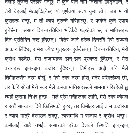
तँलाई तुरुन्तै प्रहार गर्नेछु! म कुनै पनि नाम-निशाना छोड्नेछैन, र
तेरो देहलाई मेटाइदिइनेछ; यो पूर्णतया सत्य कुरा हो। जब म यी
कुराहरू भन्छु, म ती कार्य तुरुन्तै गरिहाल्छु, र फर्कने कुनै उपाय
हुनेछैन। संसार दिन-प्रतिदिन भत्किँदै गइरहेको छ, र मानिसहरू
दिन-प्रतिदिन नष्ट हुँदैछन्। बितेर जाने हरेक दिनसँगै मेरो राज्यले
आकार लिँदैछ, र मेरा ज्येष्ठ पुत्रहरू हुर्कँदैछन्। दिन-प्रतिदिन, मेरो
क्रोध बढ्दैछ, मेरा सजायहरू झन्-झन् प्रचण्ड हुँदैछन्, र मेरा
वचनहरू झन्-झन् कठोर हुँदैछन्। तिमीहरू अझै पनि मैले
तिमीहरूसँग नरम बोलूँ, र मेरो स्वर नरम होस् भनेर पर्खिरहेका छौ,
तर फेरि सोच! मेरो स्वर मैले कस्ता मानिसहरूको सामना गरिरहेको छु
त्यही कुरामा निर्भर हुन्छ। मैले प्रेम गर्नेहरूका लागि, मेरो स्वर कोमल
र सधैँ सान्त्वना दिने किसिमको हुन्छ, तर तिमीहरूलाई त म कठोरता
र न्याय मात्रै देखाउन सक्छु, त्यसमाथि म सजाय र क्रोध थप्छु।
कसैलाई थाहै नभई, संसारको हरेक देशको स्थिति झन्-झन्