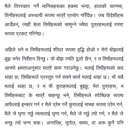
मैले तिरस्कार गर्ने मानिसहरूका हकमा भन्दा, हालको चरणमा,
तिनीहरूलाई अस्थायी रूपमा मात्रै प्रयोग गरिँदैछ। जब विदेशीहरू
आउँछन्, त्यही बेला तिमीहरूको सामुन्ने ज्येष्ठ पुत्रहरूलाई स्पष्ट
रूपमा प्रकट गरिनेछ।
अहिले भने म तिमीहरूलाई शीघ्र रूपमा वृद्धि होओ र मेरो बोझलाई
बुझ भनेर निर्देशन दिन्छु। यो बोझ त्यति ठूलो छैन, र म तिमीहरूलाई
आफ्‍नो क्षमताअनुसार मात्रै काम गराउनेछु। मलाई तिमीहरूको कद
थाहा छ; तिमीहरूले प्रस्तुत गर्न सक्‍ने कार्य मलाई थाहा छ। यो सबै
मलाई थाहा छ, र म यी कुराहरूलाई बुझ्छु; मेरा पुत्रहरू, म
तिमीहरूबाट के मात्रै चाहन्छु भने, तिमीहरूले स्वेच्छिक रूपमा
आफैलाई इन्कार गर्न र मैले प्रेम गर्ने कुरालाई सच्‍चा रूपमा प्रेम गर्न,
मैले जे घृणा गर्छु त्यसलाई घृणा गर्न, मैले जे गर्छु त्यो गर्न, र मैले जे
भन्छु त्यो भन्‍न सक। अन्तरिक्ष, भूगोल, समय, वा अरू कुनै पनि