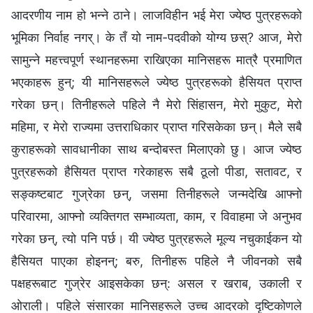
आदरणीय नाम हो भन्‍ने ठाने। लाजविहीन भई मेरा ज्येष्ठ पुत्रहरूको
भूमिका निर्वाह नगर्। के तँ यो नाम-पदवीको योग्य छस्? आज, मेरो
सामुन्ने महत्त्वपूर्ण स्थानहरूमा राखिएका मानिसहरू मात्रै प्रमाणित
भएकाहरू हुन्; यी मानिसहरूले ज्येष्ठ पुत्रहरूको हैसियत प्राप्त
गरेका छन्। तिनीहरूले पहिले नै मेरो सिंहासन, मेरो मुकुट, मेरो
महिमा, र मेरो राज्यमा उत्तराधिकार प्राप्त गरिसकेका छन्। मैले सबै
कुराहरूको सावधानीका साथ बन्दोबस्त मिलाएको छु। आज ज्येष्ठ
पुत्रहरूको हैसियत प्राप्त गरेकाहरू सबै ठूलो पीडा, सतावट, र
सङ्कष्टबाट गुज्रेका छन्, जसमा तिनीहरूले जन्‍मदेखि आफ्‍नो
परिवारमा, आफ्‍नो व्यक्तिगत सम्भाव्यता, काम, र विवाहमा जे अनुभव
गरेका छन्, त्यो पनि पर्छ। यी ज्येष्ठ पुत्रहरूले मूल्य नचुकाईकन यो
हैसियत पाएका होइनन्; बरु, तिनीहरू पहिले नै जीवनको सबै
पक्षहरूबाट गुज्रेर आइसकेका छन्: असल र खराब, उकाली र
ओराली। पहिले संसारका मानिसहरूले उच्‍च आदरको दृष्टिकोणले