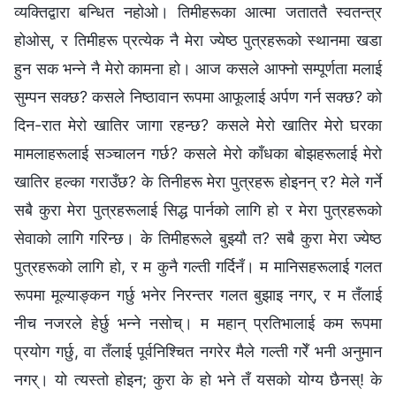
व्यक्तिद्वारा बन्धित नहोओ। तिमीहरूका आत्मा जताततै स्वतन्त्र
होओस्, र तिमीहरू प्रत्येक नै मेरा ज्येष्ठ पुत्रहरूको स्थानमा खडा
हुन सक भन्‍ने नै मेरो कामना हो। आज कसले आफ्‍नो सम्पूर्णता मलाई
सुम्‍पन सक्छ? कसले निष्ठावान रूपमा आफूलाई अर्पण गर्न सक्छ? को
दिन-रात मेरो खातिर जागा रहन्छ? कसले मेरो खातिर मेरो घरका
मामलाहरूलाई सञ्‍चालन गर्छ? कसले मेरो काँधका बोझहरूलाई मेरो
खातिर हल्का गराउँछ? के तिनीहरू मेरा पुत्रहरू होइनन् र? मेले गर्ने
सबै कुरा मेरा पुत्रहरूलाई सिद्ध पार्नको लागि हो र मेरा पुत्रहरूको
सेवाको लागि गरिन्छ। के तिमीहरूले बुझ्यौ त? सबै कुरा मेरा ज्येष्ठ
पुत्रहरूको लागि हो, र म कुनै गल्ती गर्दिनँ। म मानिसहरूलाई गलत
रूपमा मूल्याङ्कन गर्छु भनेर निरन्तर गलत बुझाइ नगर्, र म तँलाई
नीच नजरले हेर्छु भन्‍ने नसोच्। म महान् प्रतिभालाई कम रूपमा
प्रयोग गर्छु, वा तँलाई पूर्वनिश्चित नगरेर मैले गल्ती गरेँ भनी अनुमान
नगर्। यो त्यस्तो होइन; कुरा के हो भने तँ यसको योग्य छैनस्! के