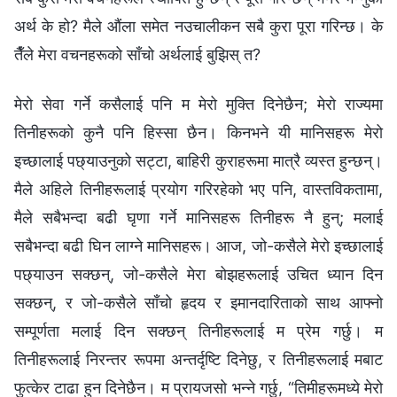
अर्थ के हो? मैले औंला समेत नउचालीकन सबै कुरा पूरा गरिन्छ। के
तैँले मेरा वचनहरूको साँचो अर्थलाई बुझिस् त?
मेरो सेवा गर्ने कसैलाई पनि म मेरो मुक्ति दिनेछैन; मेरो राज्यमा
तिनीहरूको कुनै पनि हिस्सा छैन। किनभने यी मानिसहरू मेरो
इच्छालाई पछ्याउनुको सट्टा, बाहिरी कुराहरूमा मात्रै व्यस्त हुन्छन्।
मैले अहिले तिनीहरूलाई प्रयोग गरिरहेको भए पनि, वास्तविकतामा,
मैले सबैभन्दा बढी घृणा गर्ने मानिसहरू तिनीहरू नै हुन्; मलाई
सबैभन्दा बढी घिन लाग्‍ने मानिसहरू। आज, जो-कसैले मेरो इच्छालाई
पछ्याउन सक्छन्, जो-कसैले मेरा बोझहरूलाई उचित ध्यान दिन
सक्छन्, र जो-कसैले साँचो हृदय र इमानदारिताको साथ आफ्‍नो
सम्पूर्णता मलाई दिन सक्छन् तिनीहरूलाई म प्रेम गर्छु। म
तिनीहरूलाई निरन्तर रूपमा अन्तर्दृष्टि दिनेछु, र तिनीहरूलाई मबाट
फुत्केर टाढा हुन दिनेछैन। म प्रायजसो भन्‍ने गर्छु, “तिमीहरूमध्ये मेरो