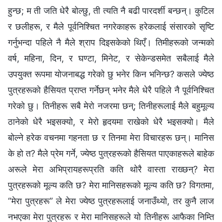
हुन्छ; म ती जति धेरै बोल्छु, ती त्यति नै बढी पारदर्शी बन्छन्। कुटिल
र छलीहरू, र मैले पूर्वनिश्चित नगरेकाहरू हरेकलाई संसारको सृष्टि
गर्नुभन्दा पहिले नै मैले श्राप दिइसकेको थिएँ। तिमीहरूको जन्‍मको
वर्ष, महिना, दिन, र घण्टा, मिनेट, र सेकेन्डसमेत सबैलाई मैले
उपयुक्त रूपमा योजनाबद्ध गरेको छु भनेर किन भनिन्छ? कसले ज्येष्ठ
पुत्रहरूको हैसियत प्राप्त गर्नेछन् भनेर मैले धेरै पहिले नै पूर्वनिश्चित
गरेको छु। तिनीहरू सबै मेरो नजरमा छन्; तिनीहरूलाई मैले बहुमूल्‍य
ठानेको धेरै भइसक्यो, र मेरो हृदयमा राखेको धेरै भइसक्यो। मैले
बोल्‍ने हरेक वचनमा गहनता छ र तिनमा मेरा विचारहरू छन्। मानिस
के हो त? मैले प्रेम गर्ने, ज्येष्ठ पुत्रहरूको हैसियत पाएकाहरूले बाहेक
अरूले मेरा अभिप्रायहरूप्रति कति थोरै वास्ता राख्छन्? मेरा
पुत्रहरूको मूल्य कति छ? मेरा मानिसहरूको मूल्य कति छ? विगतमा,
“मेरा पुत्रहरू” ले मेरा ज्येष्ठ पुत्रहरूलाई जनाउँथ्यो, तर कुनै लाज
नभएका मेरा पुत्रहरू र मेरा मानिसहरूले यो तिनीहरू आफैका निम्ति