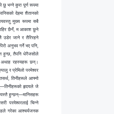
ु भन्‍ने कुरा पूर्ण रूपमा
मानिसको देहमा शैतानको
यवस्तु मुख्य रूपमा सबै
बाहिर छैनँ, म आकाश छुने
 उडेर जाने र तैरिरहने
िरो अनुभव गर्ने भए पनि,
ुन्छ, तैपनि धेरैजसोले
ल, अथाह रहस्यहरू छन्।
लु र प्रेमिलो परमेश्‍वर
सर्थ, तिनीहरूले आफ्‍नो
न्—तिनीहरूको हृदयले जे
ू यस्तै हुन्छन्—मानिसहरू
री परमेश्‍वरलाई चिन्‍ने
ेहले गरेका आश्‍चर्यजनक