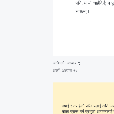
पनि, म यो चाहँदिनँ; म पू
सक्छन्।
अघिल्लो:
अध्याय ९
अर्को:
अध्याय १०
तपाई र तपाईको परिवारलाई अति आवश्
मौका प्राप्त गर्न प्रभुको आगमनलाई 