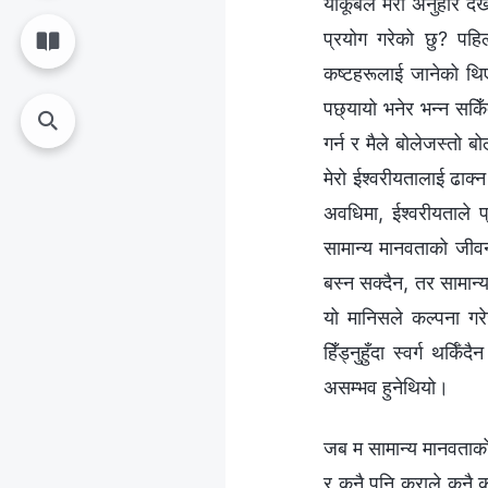
याकूबले मेरो अनुहार देख
प्रयोग गरेको छु? पह
कष्टहरूलाई जानेको थिए
पछ्यायो भनेर भन्‍न सकिँ
गर्न र मैले बोलेजस्तो ब
मेरो ईश्‍वरीयतालाई ढाक्
अवधिमा, ईश्‍वरीयताले प
सामान्य मानवताको जीवन
बस्‍न सक्दैन, तर सामान्य
यो मानिसले कल्‍पना गर
हिँड्नुहुँदा स्वर्ग थर्
असम्‍भव हुनेथियो।
जब म सामान्य मानवताको आव
र कुनै पनि कुराले कुनै 