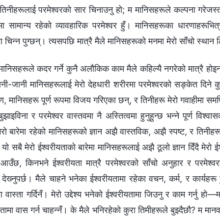
, तिनीहरूलाई परमेश्‍वरको सार चिनाउनु हो; म मानिसहरूले कल्‍पना गरे
ा सामान्य रहेको व्यावहारिक परमेश्‍वर हुँ। मानिसहरूका धारणाहरूभित्
 चिन्‍न पुग्छन्। त्यसपछि मात्रै मैले मानिसहरूको मनमा मेरो साँचो स्थान 
निसहरूले कदर गर्ने कुनै अलौकिक काम मैले कहिल्यै नगरेको मात्रै होइन,
नी-जानी मानिसहरूलाई मेरो देहधारी शरीरमा परमेश्‍वरको सङ्केत दिने कु
 मानिसहरू पूर्ण रूपमा विजय गरिएका छन्, र तिनीहरू मेरो गवाहीमा समर्पित
ाइविना र परमेश्‍वर वास्तवमा नै अस्तित्वमा हुनुहुन्छ भन्‍ने पूर्ण विश्‍
रो बारेमा रहेको मानिसहरूको ज्ञान अझै वास्तविक, अझै स्पष्ट, र तिनी
; यो सबै मेरो ईश्‍वरीयताको बारेमा मानिसहरूलाई अझै ठूलो ज्ञान दिँदै मेरो ईश्
उँछ, किनभने ईश्‍वरीयता मात्रै परमेश्‍वरको साँचो अनुहार र परमेश्‍वर
देख्‍नुपर्छ। मैले चाहने भनेका ईश्‍वरीयतामा रहेका वचन, कर्म, र कार्यहर
 वास्ता गर्दिनँ। मेरो उद्देश्य भनेको ईश्‍वरीयतामा जिउनु र काम गर्नु ह
वतामा वास गर्न चाहन्‍नँ। के मैले भनिरहेको कुरा तिमीहरूले बुझ्दैछौ? म म