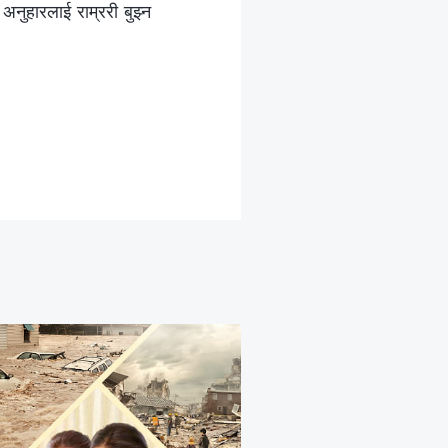
 अनुहारलाई राम्ररी बुझ्‍न