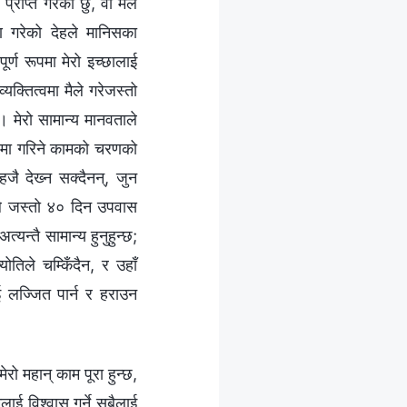
्राप्त गरेको छु, वा मैले
 गरेको देहले मानिसका
्ण रूपमा मेरो इच्छालाई
यक्तित्वमा मैले गरेजस्तो
छ। मेरो सामान्य मानवताले
 देहमा गरिने कामको चरणको
जै देख्‍न सक्दैनन्, जुन
णले जस्तो ४० दिन उपवास
्यन्तै सामान्य हुनुहुन्छ;
तिले चम्किँदैन, र उहाँ
लाई लज्जित पार्न र हराउन
ेरो महान् काम पूरा हुन्छ,
ाई विश्‍वास गर्ने सबैलाई