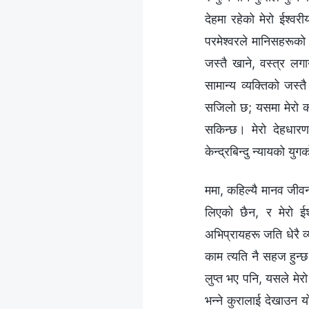
देहमा रहेको मेरो ईश्‍व
परमेश्‍वरले मानिसहरूको
जस्तै खाने, वस्‍त्र लगाउ
सामान्य व्यक्तिको जस्त
सजिलो छ; यसमा मेरो काम
सकिन्छ। मेरो देहधारणको
केन्द्रबिन्दु न्यायको यु
ममा, कहिल्यै मानव जीव
लिएको छैन, र मेरो ईश
अभिप्रायहरू जति धेरै व्
काम त्यति नै सहज हुन्
लुप्त भए पनि, यसले मेरो
भन्‍ने कुरालाई देखाउन 