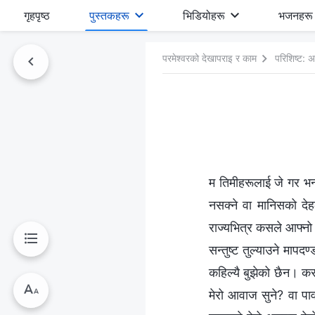
गृहपृष्ठ
पुस्तकहरू
भिडियोहरू
भजनहरू
परमेश्‍वरको देखापराइ र काम
परिशिष्ट: अ
म तिमीहरूलाई जे गर भन्छु
नसक्‍ने वा मानिसको देह
राज्यभित्र कसले आफ्‍नो
सन्तुष्ट तुल्याउने माप
कहिल्यै बुझेको छैन। कस
मेरो आवाज सुने? वा पाव