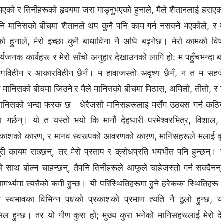
नुभएको र तिनीहरूको हृदयमा जरा गाड्नुभएको हुनाले, मैले शैतानलाई हराएको छ
 मानिसको बीचमा शैतानले थप कुनै पनि काम गर्न नसक्‍ने भएकोले, र 
को हुनाले, मेरो इच्छा कुनै बाधाविना नै अघि बढ्नेछ। मेरो कामको विष
र्यजनक कार्यहरू र मेरो साँचो अनुहार देखाउनको लागि हो: म पहुँचभन्दा 
वरूपविहीन र आकारविहीन छैनँ। म हावाजस्तो अदृश्य छैनँ, न त म सहजै
म मानिसको बीचमा जिउने र मैले मानिसको बीचमा मिठास, अमिलो, तीतो, र प
 मानिसको भन्दा फरक छ। धेरैजसो मानिसहरूलाई मसँग उठबस गर्न कठिन ह
ा गर्छन्। यो त यस्तो भयो कि मानौं देहधारी परमेश्‍वरभित्र, विशा
 प्रकाशको कारण, र मानव स्वरूपको आवरणको कारण, मानिसहरूले मलाई कृपा
री कायम राख्छन्, तर मेरो प्रताप र क्रोधप्रति भयभीत पनि हुन्छन्। त
ो साथ बोल्‍न चाहन्छन्, तैपनि तिनीहरूले आफूले चाहेजस्तो गर्न सक्दैन
ामर्थ्यमा त्यसैको कमी हुन्छ। यी परिस्‍थितिहरूमा हुने हरेकका स्थितिहर
ो स्वभावका विभिन्‍न पक्षको प्रकाशको प्रमाण त्यति नै ठूलो हुन्छ, यस
ासिल हुन्छ। तर यो गौण कुरा हो; मुख्य कुरा भनेको मानिसहरूलाई मेरो द