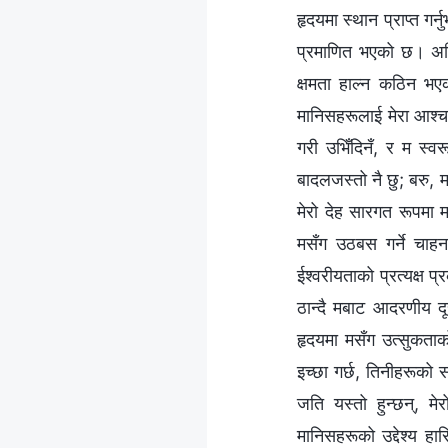
हृदयमा स्थान प्राप्त गर्
प्रमाणित भएको छ। अनि
क्षमता हाल्‍न कठिन भए
मानिसहरूलाई मेरा आश्‍च
गरी उभिँदिनँ, र म स्
बादलजस्तो नै छु; बरु, 
मेरो देह सारगत रूपमा
मसँग उठबस गर्ने चाहन
ईश्‍वरीयताको प्रत्यक्ष
ठान्दै मबाट आदरणीय दू
हृदयमा मसँग उत्सुकताक
इच्छा गर्छ, तिनीहरूको स
जति यस्तो हुन्छन्, मेर
मानिसहरूको उद्देश्य ह