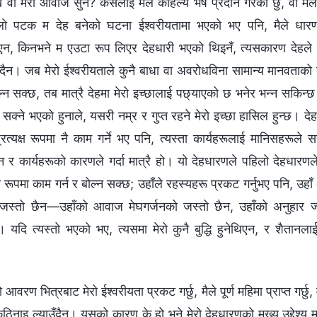
े वा मेरो आवाज सुने? कसलाई मैले कहिल्यै भेष प्रदान गरेको छु, वा मैले प
िलो पटक म देह बनेको घटना ईश्‍वरीयतामा भएको भए पनि, मैले धारण
न, किनभने म एउटा रूप लिएर देहधारी भएको थिइनँ, त्यसकारण देहले पूर
दैन। जब मेरो ईश्‍वरीयताले कुनै बाधा वा अवरोधविना सामान्य मानवताको व्
ोल्न सक्छ, तब मात्रै देहमा मेरो इच्छालाई पछ्याएको छ भनेर भन्‍न सकिन्
‍न सक्‍ने भएको हुनाले, यसरी नम्र र गुप्त रहने मेरो इच्छा हासिल हुन्छ।
्रत्यक्ष रूपमा नै काम गर्ने भए पनि, त्यस्ता कार्यहरूलाई मानिसहरूले सह
 र कार्यहरूको कारणले गर्दा मात्रै हो। यो देहधारणले पहिलो देहधार
 रूपमा काम गर्न र बोल्‍न सक्छ; उहाँले रहस्यहरू प्रकट गर्नुभए पनि, उहाँ अत
ेजस्तो छैन—उहाँको आवाज मेघगर्जनको जस्तो छैन, उहाँको अनुहार ज्यो
किँदैन। यदि त्यस्तो भएको भए, त्यसमा मेरो कुनै बुद्धि हुनेथिएन, र शैतान
रण भित्रबाट मेरो ईश्‍वरीयता प्रकट गर्छु, मैले पूर्ण महिमा प्राप्त गर्छु, म
कठिनाइ ल्याउँदैन। यसको कारण के हो भने मेरो देहधारणको मुख्य उद्देश्य मल