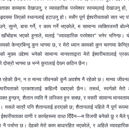
रीयताका कामहरू देखाउनु, र व्यावहारिक परमेश्‍वर स्वयम्‌लाई देखाउनु हो,
 हृदयमा लिएको स्थानलाई हटाउनु हो। मसँग पूर्ण ईश्‍वरीयताको सार भए पनि,
ने, सुत्‍ने, बास गर्ने, र काम गर्ने भएकोले, म सामान्य व्यक्तिजस्तै बोल्‍न
ै खाँचोहरू भएको हुनाले, मलाई “व्यावहारिक परमेश्‍वर” भनेर भनिन्छ। यो 
को केन्द्रबिन्दु कुन भागमा छ, र मेरो ध्यान कामको कुन चरणमा केन्द्रित 
 मुख्य उद्देश्य भनेको सामान्य मानवताद्वारा मेरो ईश्‍वरीयतालाई प्र
गको दोस्रो भागमा छ भन्‍ने कुरालाई देख्‍न कठिन छैन।
न रहेको छैन, न त मानव जीवनको कुनै अवशेष नै रहेको छ। मानव जीवनले 
्‍वरीयताको प्रकाशलाई कहिल्यै दबाएको छैन। तसर्थ, स्वर्गको मेर
यक्त हुन्छन्, शैतान त्यति नै लज्‍जित हुन सक्छ, र यसरी सामान्य मानवताम
छ। यसले मात्रै पनि शैतानलाई हराएको छ; शैतानलाई पहिले नै पूर्ण रूप
 ईश्‍वरीयताका वाणी र कार्यहरूमा वाधा दिँदैन—म विजयी बनेको छु र मैले पूर्
यो नै पर्याप्त छ। देहको मेरो काम बाधारहित भएकोले, र अहिले व्यावहारिक