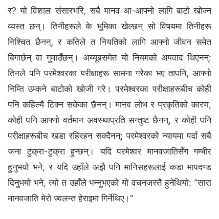
र? यो विशाल संसारभरि, सबै मानव आ-आफ्नो लागि बाटो खोज्न
व्यस्त छन्। तिनीहरूले के भूमिका खेल्छन् सो विषयमा तिनीहरू
निश्‍चित छैनन्, र कतिले त नियतिको लागि आफ्नो जीवन समेत
बिगार्छन् वा गुमाउँछन्। अय्यूबसमेत यो नियमको अपवाद थिएनन्:
तिनले पनि परमेश्‍वरका परीक्षाहरू सामना गरेका भए तापनि, आफ्नो
निम्ति उम्कने बाटोको खोजी गरे। परमेश्‍वरका परीक्षाहरूबीच कोही
पनि कहिल्यै टिक्‍न सकेका छैनन्। मानव लोभ र प्रकृतिको कारण,
कोही पनि आफ्नो वर्तमान अवस्थाप्रति सन्तुष्ट छैनन्, र कोही पनि
परीक्षाहरूबीच खडा रहिरहन सक्दैनन्; परमेश्‍वरको न्यायमा पर्दा सबै
जना टुक्रा-टुक्रा हुन्छन्। यदि परमेश्‍वर मानवजातिसँग गम्भीर
हुनुभयो भने, र यदि उहाँले अझै पनि मानिसहरूलाई कडा मापदण्ड
दिनुभयो भने, त्यो त उहाँले भन्‍नुभएको यो वचनजस्तै हुनेथियो: “सारा
मानवजाति मेरो ज्वलन्त हेराइमा गिर्नेथिए।”