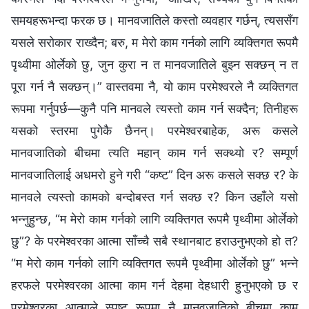
समयहरूभन्दा फरक छ। मानवजातिले कस्तो व्यवहार गर्छन्, त्यससँग
यसले सरोकार राख्दैन; बरु, म मेरो काम गर्नको लागि व्यक्तिगत रूपमै
पृथ्वीमा ओर्लेको छु, जुन कुरा न त मानवजातिले बुझ्‍न सक्छन् न त
पूरा गर्न नै सक्छन्।” वास्तवमा नै, यो काम परमेश्‍वरले नै व्यक्तिगत
रूपमा गर्नुपर्छ—कुनै पनि मानवले त्यस्तो काम गर्न सक्दैन; तिनीहरू
यसको स्तरमा पुगेकै छैनन्। परमेश्‍वरबाहेक, अरू कसले
मानवजातिको बीचमा त्यति महान् काम गर्न सक्थ्यो र? सम्पूर्ण
मानवजातिलाई अधमरो हुने गरी “कष्ट” दिन अरू कसले सक्छ र? के
मानवले त्यस्तो कामको बन्दोबस्त गर्न सक्छ र? किन उहाँले यसो
भन्‍नुहुन्छ, “म मेरो काम गर्नको लागि व्यक्तिगत रूपमै पृथ्वीमा ओर्लेको
छु”? के परमेश्‍वरका आत्मा साँच्‍चै सबै स्थानबाट हराउनुभएको हो त?
“म मेरो काम गर्नको लागि व्यक्तिगत रूपमै पृथ्वीमा ओर्लेको छु” भन्‍ने
हरफले परमेश्‍वरका आत्मा काम गर्न देहमा देहधारी हुनुभएको छ र
परमेश्‍वरका आत्माले स्पष्ट रूपमा नै मानवजातिको बीचमा काम