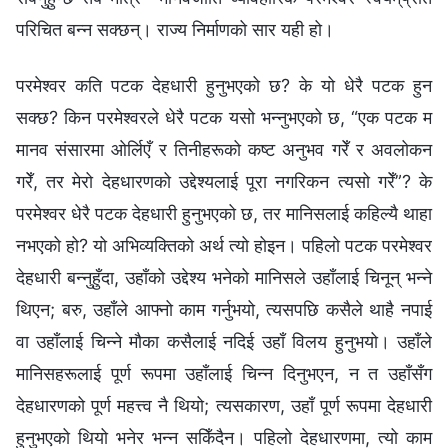
परिचित बन्‍न सक्छन्। राज्य निर्माणको सार यही हो।
परमेश्‍वर कति पटक देहधारी हुनुभएको छ? के यो धेरै पटक हुन
सक्छ? किन परमेश्‍वरले धेरै पटक यसो भन्नुभएको छ, “एक पटक म
मानव संसारमा ओर्लिएँ र तिनीहरूको कष्ट अनुभव गरेँ र अवलोकन
गरेँ, तर मेरो देहधारणको उद्देश्यलाई पूरा नगरिकन त्यसो गरेँ”? के
परमेश्‍वर धेरै पटक देहधारी हुनुभएको छ, तर मानिसलाई कहिल्यै थाहा
नभएको हो? यो अभिव्यक्तिको अर्थ त्यो होइन। पहिलो पटक परमेश्‍वर
देहधारी बन्‍नुहुँदा, उहाँको उद्देश्य भनेको मानिसले उहाँलाई चिनून् भन्‍ने
थिएन; बरु, उहाँले आफ्‍नो काम गर्नुभयो, त्यसपछि कसैले थाहै नपाई
वा उहाँलाई चिन्‍ने मौका कसैलाई नदिई उहाँ विलय हुनुभयो। उहाँले
मानिसहरूलाई पूर्ण रूपमा उहाँलाई चिन्‍न दिनुभएन, न त उहाँसँग
देहधारणको पूर्ण महत्त्व नै थियो; त्यसकारण, उहाँ पूर्ण रूपमा देहधारी
हुनुभएको थियो भनेर भन्‍न सकिँदैन। पहिलो देहधारणमा, त्यो काम