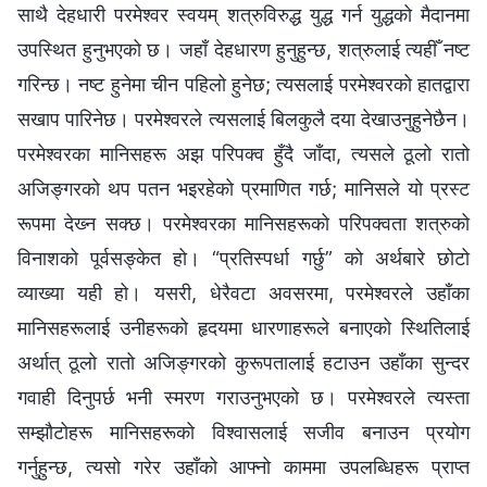
साथै देहधारी परमेश्‍वर स्वयम् शत्रुविरुद्ध युद्ध गर्न युद्धको मैदानमा
उपस्थित हुनुभएको छ। जहाँ देहधारण हुनुहुन्छ, शत्रुलाई त्यहीँ नष्ट
गरिन्छ। नष्ट हुनेमा चीन पहिलो हुनेछ; त्यसलाई परमेश्‍वरको हातद्वारा
सखाप पारिनेछ। परमेश्‍वरले त्यसलाई बिलकुलै दया देखाउनुहुनेछैन।
परमेश्‍वरका मानिसहरू अझ परिपक्व हुँदै जाँदा, त्यसले ठूलो रातो
अजिङ्गरको थप पतन भइरहेको प्रमाणित गर्छ; मानिसले यो प्रस्ट
रूपमा देख्‍न सक्छ। परमेश्‍वरका मानिसहरूको परिपक्‍वता शत्रुको
विनाशको पूर्वसङ्केत हो। “प्रतिस्पर्धा गर्छु” को अर्थबारे छोटो
व्याख्या यही हो। यसरी, धेरैवटा अवसरमा, परमेश्‍वरले उहाँका
मानिसहरूलाई उनीहरूको हृदयमा धारणाहरूले बनाएको स्थितिलाई
अर्थात् ठूलो रातो अजिङ्गरको कुरूपतालाई हटाउन उहाँका सुन्दर
गवाही दिनुपर्छ भनी स्मरण गराउनुभएको छ। परमेश्‍वरले त्यस्ता
सम्झौटोहरू मानिसहरूको विश्‍वासलाई सजीव बनाउन प्रयोग
गर्नुहुन्छ, त्यसो गरेर उहाँको आफ्नो काममा उपलब्धिहरू प्राप्त