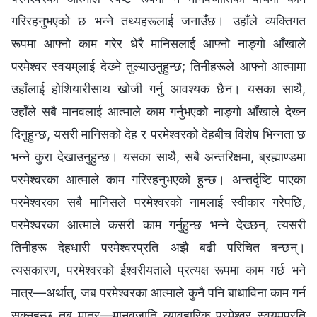
गरिरहनुभएको छ भन्‍ने तथ्यहरूलाई जनाउँछ। उहाँले व्यक्तिगत
रूपमा आफ्नो काम गरेर धेरै मानिसलाई आफ्नो नाङ्गो आँखाले
परमेश्‍वर स्‍वयम्‌लाई देख्‍ने तुल्याउनुहुन्छ; तिनीहरूले आफ्‍नो आत्मामा
उहाँलाई होशियारीसाथ खोजी गर्नु आवश्यक छैन। यसका साथै,
उहाँले सबै मानवलाई आत्माले काम गर्नुभएको नाङ्गो आँखाले देख्‍न
दिनुहुन्छ, यसरी मानिसको देह र परमेश्‍वरको देहबीच विशेष भिन्‍नता छ
भन्‍ने कुरा देखाउनुहुन्छ। यसका साथै, सबै अन्तरिक्षमा, ब्रह्माण्डमा
परमेश्‍वरका आत्माले काम गरिरहनुभएको हुन्छ। अन्तर्दृष्टि पाएका
परमेश्‍वरका सबै मानिसले परमेश्‍वरको नामलाई स्वीकार गरेपछि,
परमेश्‍वरका आत्माले कसरी काम गर्नुहुन्छ भन्‍ने देख्छन्, त्यसरी
तिनीहरू देहधारी परमेश्‍वरप्रति अझै बढी परिचित बन्छन्।
त्यसकारण, परमेश्‍वरको ईश्‍वरीयताले प्रत्यक्ष रूपमा काम गर्छ भने
मात्र—अर्थात्, जब परमेश्‍वरका आत्माले कुनै पनि बाधाविना काम गर्न
सक्‍नुहुन्छ तब मात्र—मानवजाति व्यावहारिक परमेश्‍वर स्वयम्‌प्रति