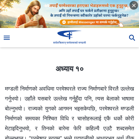
अध्याय १०
अध्याय १०
मण्डली निर्माणको अवधिमा परमेश्‍वरले राज्य निर्माणबारे विरलै उल्लेख
गर्नुभयो। उहाँले यसबारे उल्लेख गर्नुहुँदा पनि, त्यस बेलाको भाषामा
बोल्नुभयो। राज्यको युगको आगमन भइसकेपछि, परमेश्‍वरले मण्डली
निर्माणको समयका निश्‍चित विधि र चासोहरूलाई एकै धर्को कोरी
मेटाइदिनुभयो, र तिनको बारेमा फेरि कहिल्यै एउटै शब्दसमेत
बोल्नुभएन। “परमेश्‍वर स्‍वयम्” भन्‍ने पदावलीको आधारभूत अर्थ ठीक