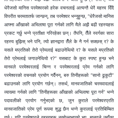
धेरैजसो मानिस परमेश्‍वरको हरेक वचनलाई अत्यन्तै धेरै महत्त्व दिँदै
विपरीत चरमतातर्फ जान्छन्, तब परमेश्‍वर भन्‍नुहुन्छ, “धेरैजसो मानिस
आफ्ना आँखाको अभिलाषा पूरा गर्नको लागि मैले अझै बढी रहस्यहरू
प्रकट गर्छु भन्‍ने प्रतीक्षा गरिरहेका छन्। तैपनि, तैँले स्वर्गका सारा
रहस्य बुझिस् भने पनि, त्यो ज्ञानद्वारा तैँले के नै गर्न सक्छस् र? के
यसले मप्रतिको तेरो प्रेमलाई बढाउनेथियो र? के यसले मप्रतिको
तेरो प्रेमलाई जगाउनेथियो र?” यसबाट के कुरा स्पष्ट हुन्छ भने
मानवले परमेश्‍वरलाई चिन्‍न र परमेश्‍वरलाई प्रेम गर्नको लागि
परमेश्‍वरको वचनको प्रयोग गर्दैनन्, बरु तिनीहरूको “सानो ढुकुटी”
बढाउनको लागि प्रयोग गर्छन्। तसर्थ, मानवजातिको चरमवादलाई
व्याख्या गर्नको लागि “तिनीहरूका आँखाको अभिलाषा पूरा गर्न” भन्‍ने
पदावलीको प्रयोग गर्नुभएको छ, जुन कुराले परमेश्‍वरप्रति
मानवजातिको प्रेम पूर्ण रूपमा शुद्ध छैन भन्‍ने कुरालाई प्रतिबिम्‍बित
गर्छ। यदि परमेश्‍वरले रहस्यहरू नखोल्‍नुभएको भए, मानवले उहाँका