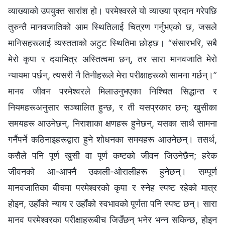
व्याख्याको उपयुक्त सारांश हो। परमेश्‍वरले यो व्याख्या प्रदान गरेपछि
तुरुन्तै मानवजातिको आम स्थितिलाई चित्रण गर्नुभएको छ, जसले
मानिसहरूलाई व्यस्तताको अटुट स्थितिमा छोड्छ। “संसारभरि, सबै
मेरो कृपा र दयाभित्र अस्तित्वमा छन्, तर सारा मानवजाति मेरो
न्यायमा पर्छन्, त्यसरी नै तिनीहरूले मेरा परीक्षाहरूको सामना गर्छन्।”
मानव जीवन परमेश्‍वरले मिलाउनुभएका निश्‍चित सिद्धान्त र
नियमहरूअनुसार सञ्‍चालित हुन्छ, र ती यसप्रकार छन्: खुसीका
समयहरू आउनेछन्, निराशाका क्षणहरू हुनेछन्, यसका साथै सामना
गर्नैपर्ने कठिनाइहरूद्वारा हुने शोधनका समयहरू आउनेछन्। तसर्थ,
कसैले पनि पूर्ण खुसी वा पूर्ण कष्टको जीवन जिउनेछैन; हरेक
जीवनको आ-आफ्नै उकाली-ओरालीहरू हुनेछन्। सम्पूर्ण
मानवजातिका बीचमा परमेश्‍वरको कृपा र स्नेह स्पष्ट रहेको मात्र
होइन, उहाँको न्याय र उहाँको स्वभावको पूर्णता पनि स्पष्ट छन्। सारा
मानव परमेश्‍वरका परीक्षाहरूबीच जिउँछन् भनेर भन्‍न सकिन्छ, होइन