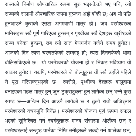
राज्यको निर्माण औपचारिक रूपमा सुरु भइसकेको भए पनि, त्यो
राज्यको सलामी औपचारिक रूपमा गुञ्जन अझै बाँकी छ; अब यो पछि
हुनआउने कुराको एउटा अगमवाणी मात्र हो। जब परमेश्‍वरका
मानिसहरू सबै पूर्ण पारिएका हुन्छन् र पृथ्वीका सबै देशहरू ख्रीष्टको
राज्य बनेका हुन्छन्, तब त्यो सात मेघगर्जन गर्जने समय हुनेछ।
आजको दिन त्यस चरणतर्फको लम्काइ हो; त्यस दिनतर्फको धावा
बोलिसकिएको छ। यो परमेश्‍वरको योजना हो र निकट भविष्यमा यो
साकार हुनेछ। यद्यपि, परमेश्‍वरले जे बोल्नुहुन्छ ती सबै उहाँले पहिले
नै पूरा गरिसक्‍नुभएको छ। त्यसैले, पृथ्वीका देशहरू बालुवामा
बनाइएका महल मात्र हुन् जुन टुक्राटुक्रा हुन लागेका छन् भन्ने कुरा
स्पष्ट छ—अन्तिम दिन आउनै लागेको छ र ठूलो रातो अजिङ्गर
परमेश्‍वरको वचनमुनि गिर्नेछ। परमेश्‍वरको योजना पूर्ण रूपमा सफल
भएको सुनिश्‍चित गर्न स्वर्गदूतहरू मानव संसारमा ओर्लेका छन् र
परमेश्‍वरलाई सन्तुष्ट पार्नका निम्ति उनीहरूले सक्दो गर्न थालेका छन्,