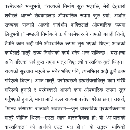
परमेश्‍वरले भन्‍नुभयो, “राज्यको निर्माण सुरु भएपछि, मेरो देहधारी
शरीरले आफ्नो सेवकाइलाई औपचारिक रूपमा सुरु गर्‍यो; अर्थात्
राज्यका राजाले आफ्‍नो सार्वभौम शक्तिलाई औपचारिक रूपमा
लिनुभयो।” मण्डली निर्माणको कार्य परमेश्‍वरको नामको गवाही थियो,
तैपनि काम अझै पनि औपचारिक रूपमा सुरु भएको थिएन; आजको
कार्यलाई मात्रै राज्य निर्माणको कार्य भनेर भन्‍न सकिन्छ। यसभन्दा
अघि गरिएका सबै कुरा नमुना मात्र थिए; त्यो वास्तविक कुरो थिएन।
राज्यको सुरुवात भएको छ भनेर भनिए पनि, त्यसभित्र अझै कुनै काम
गरिएको थिएन। आज मात्रै, परमेश्‍वरको ईश्‍वरीयताभित्र काम गरिँदै
गरिएको हुनाले र परमेश्‍वरले आफ्नो काम औपचारिक रूपमा सुरु
गर्नुभएको हुनाले, मानवजाति बल्ल राज्यमा प्रवेश गरेका छन्। तसर्थ,
“मानव संसारमा राज्यको अवतरण—जुन वास्तविक प्रकटीकरणमा
मात्रै सीमित थिएन—एउटा खास वास्तविकता हो; यो ‘अभ्यासको
वास्तविकता’ को अर्थको एउटा पक्ष हो।” यो उद्धरण माथिको