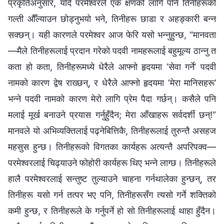
प्रकृतिअनुसार, यदि परमेश्‍वरले एक क्षणको लागि पनि तिनीहरूको
गल्ती औँल्याउन छोड्नुभयो भने, तिनीहरू छाडा र अहङ्कारी बन्‍न
सक्छन्। यही कारणले परमेश्‍वर आज फेरि यसो भन्‍नुहुन्छ, “मानवता
—मैले तिनीहरूलाई प्रदान गरेको पदवी नामहरूलाई बहुमूल्य ठान्‍नु त
कता हो कता, तिनीहरूमध्ये धेरैले आफ्‍नो हृदयमा ‘सेवा गर्ने’ पदवी
नामको कारण द्वेष राख्छन्, र धेरैले आफ्‍नो हृदयमा ‘मेरा मानिसहरू’
भन्‍ने पदवी नामको कारण मेरो लागि प्रेम पैदा गर्छन्। कसैले पनि
मलाई मूर्ख बनाउने प्रयास गर्नुहुँदैन; मेरा आँखाहरू सर्वदर्शी छन्!”
मानवले यो अभिव्यक्तिलाई पढ्नेबित्तिकै, तिनीहरूलाई तुरुन्तै असहज
महसुस हुन्छ। तिनीहरूको विगतका कार्यहरू अत्यन्तै अपरिपक्‍व—
परमेश्‍वरलाई चिढ्याउने फोहोरी कार्यहरू थिए भन्‍ने लाग्छ। तिनीहरूले
हालै परमेश्‍वरलाई सन्तुष्ट तुल्याउने चाहना गर्नथालेका हुन्छन्, तर
तिनीहरू यसो गर्न तत्पर भए पनि, तिनीहरूसँग त्यसो गर्ने शक्तिको
कमी हुन्छ, र तिनीहरूले के गर्नुपर्ने हो सो तिनीहरूलाई थाहा हुँदैन।