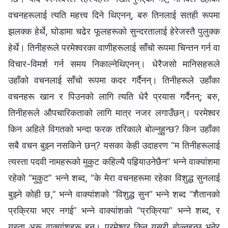
वचनहरूलाई त्यति महत्त्व दिने थिएनन्, बरु तिनलाई सतही रूपमा
झलक्‍क हेर्थे, घोडामा चढेर फूलहरूको सुन्दरतालाई हेरेजस्तै पुलुक्क
हेर्थे। तिनीहरूले परमेश्‍वरका वाणीहरूलाई साँचो रूपमा चिन्तन गर्न वा
विचार-विमर्श गर्न समय निकाल्नेथिएनन्। धेरैजसो मानिसहरूले
उहाँको वचनलाई साँचो रूपमा कदर गर्दैनन्। तिनीहरूले उहाँका
वचनहरू खान र पिउनको लागि त्यति धेरै प्रयास गर्दैनन्; बरु,
तिनीहरूले औपचारिकताको लागि मात्र नजर लगाउँछन्। परमेश्‍वर
किन अहिले विगतको भन्दा फरक तरिकाले बोल्‍नुहुन्छ? किन उहाँका
सबै वचन बुझ्‍न नसकिने छन्? यसका केही उदाहरण “म तिनीहरूलाई
त्यस्ता पदवी नामहरूको मुकुट कहिल्यै पहिर्‍याउनेछैन” भन्‍ने वाक्यांशमा
रहेको “मुकुट” भन्‍ने शब्‍द, “के मेरा वचनहरूमा रहेका विशुद्ध सुनलाई
बुझ्‍ने कोही छ,” भन्‍ने वाक्यांशको “विशुद्ध सुन” भन्‍ने शब्‍द “शैतानको
प्रक्रिया भएर नगई” भन्‍ने वाक्यांशको “प्रक्रिया” भन्‍ने शब्‍द, र
यस्ता अरू वाक्यांशहरू हुन्। परमेश्‍वर किन यसरी बोल्‍नुहुन्छ भनेर