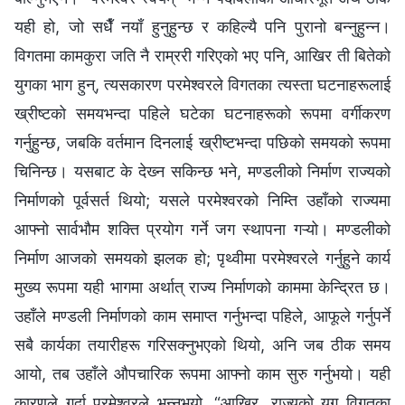
यही हो, जो सधैँ नयाँ हुनुहुन्छ र कहिल्यै पनि पुरानो बन्‍नुहुन्‍न।
विगतमा कामकुरा जति नै राम्ररी गरिएको भए पनि, आखिर ती बितेको
युगका भाग हुन्, त्यसकारण परमेश्‍वरले विगतका त्यस्ता घटनाहरूलाई
ख्रीष्‍टको समयभन्दा पहिले घटेका घटनाहरूको रूपमा वर्गीकरण
गर्नुहुन्छ, जबकि वर्तमान दिनलाई ख्रीष्‍टभन्दा पछिको समयको रूपमा
चिनिन्छ। यसबाट के देख्‍न सकिन्छ भने, मण्डलीको निर्माण राज्यको
निर्माणको पूर्वसर्त थियो; यसले परमेश्‍वरको निम्ति उहाँको राज्यमा
आफ्‍नो सार्वभौम शक्ति प्रयोग गर्ने जग स्थापना गऱ्यो। मण्डलीको
निर्माण आजको समयको झलक हो; पृथ्वीमा परमेश्‍वरले गर्नुहुने कार्य
मुख्य रूपमा यही भागमा अर्थात् राज्य निर्माणको काममा केन्द्रित छ।
उहाँले मण्डली निर्माणको काम समाप्त गर्नुभन्दा पहिले, आफूले गर्नुपर्ने
सबै कार्यका तयारीहरू गरिसक्‍नुभएको थियो, अनि जब ठीक समय
आयो, तब उहाँले औपचारिक रूपमा आफ्‍नो काम सुरु गर्नुभयो। यही
कारणले गर्दा परमेश्‍वरले भन्‍नुभयो, “आखिर, राज्यको युग विगतका