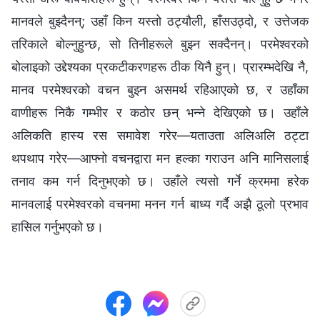
मानवले बुझ्दैनन्; उहाँ किन यस्तो ठट्यौली, हाँसउठ्दो, र उत्तेजक
तरिकाले बोल्‍नुहुन्छ, सो तिनीहरूले बुझ्न सक्दैनन्। परमेश्‍वरको
बोलाइको उद्देश्यका प्रकटीकरणहरू ठीक यिनै हुन्। प्रारम्‍भदेखि नै,
मानव परमेश्‍वरको वचन बुझ्‍न असमर्थ रहिआएको छ, र उहाँका
वाणीहरू निकै गम्भीर र कठोर छन् भन्‍ने देखिएको छ। उहाँले
अलिकति हास्य रस समावेश गरेर—यताउता अलिअलि ठट्टा
थपथाप गरेर—आफ्‍नो वचनद्वारा मन हल्‍का गराउन अनि मानिसलाई
तनाव कम गर्न दिनुभएको छ। उहाँले त्यसो गर्ने क्रममा हरेक
मानवलाई परमेश्‍वरको वचनमा मनन गर्न बाध्य गर्दै अझै ठूलो प्रभाव
हासिल गर्नुभएको छ।