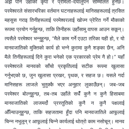
अझै पनि उहाँको कृपा र प्रेमिलो-दयालुपन सम्मिलित हुनेछ।
परमेश्‍वरले संसारभरिका वर्तमान घटनाहरूलाई मानिसहरूलाई त्रसित
महसुस गराइ तिनीहरूलाई परमेश्‍वरलाई खोज्न प्रेरित गर्ने मौकाको
रूपमा प्रयोग गर्नुहुन्छ, ताकि तिनीहरू उहाँसामु वापस आउन सकून्।
त्यसैले परमेश्‍वर भन्नुहुन्छ, “मैले काम गर्ने एउटा तरिका यही हो, र यो
मानवजातिको मुक्तिको कार्य हो भन्‍ने कुरामा कुनै शङ्का छैन, अनि
मैले तिनीहरूलाई दिने कुरा भनेको एक प्रकारको प्रेम नै हो।” यहाँ
परमेश्‍वरले मानवको साँचो प्रकृतिलाई सटीक रूपमा खुलासा
गर्नुभएको छ, जुन खुलासा प्रखर, पृथक, र सहज छ। यसले गर्दा
मानिसहरू लाजले भुतुक्‍कै भएर अनुहार लुकाउँछन्। जब-जब
परमेश्‍वर बोल्‍नुहुन्छ, तब-तब उहाँले सधैँ कुनै न कुनै हिसाबमा
मानवजातिको लाजमर्दो प्रस्तुतिको कुनै न कुनै पक्षलाई
औँल्याउनुहुन्छ, ताकि सहजतामा हुँदा पनि मानवजातिले आफूलाई
चिन्‍न नभुलून् र आफूलाई चिन्‍ने कार्यलाई थोत्रो काम नसोचून्। मानव