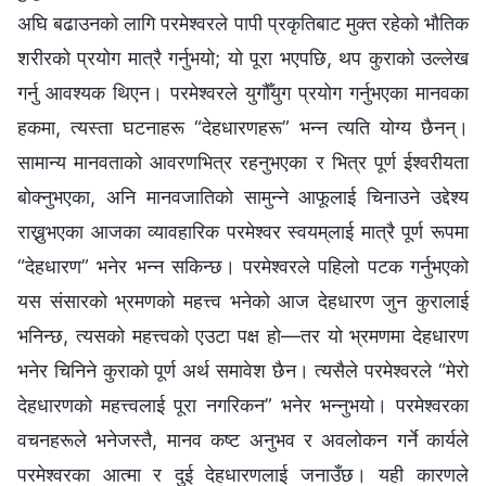
अघि बढाउनको लागि परमेश्‍वरले पापी प्रकृतिबाट मुक्त रहेको भौतिक
शरीरको प्रयोग मात्रै गर्नुभयो; यो पूरा भएपछि, थप कुराको उल्‍लेख
गर्नु आवश्यक थिएन। परमेश्‍वरले युगौँयुग प्रयोग गर्नुभएका मानवका
हकमा, त्यस्ता घटनाहरू “देहधारणहरू” भन्‍न त्यति योग्य छैनन्।
सामान्य मानवताको आवरणभित्र रहनुभएका र भित्र पूर्ण ईश्‍वरीयता
बोक्‍नुभएका, अनि मानवजातिको सामुन्ने आफूलाई चिनाउने उद्देश्य
राख्नुभएका आजका व्यावहारिक परमेश्‍वर स्‍वयम्‌लाई मात्रै पूर्ण रूपमा
“देहधारण” भनेर भन्‍न सकिन्छ। परमेश्‍वरले पहिलो पटक गर्नुभएको
यस संसारको भ्रमणको महत्त्व भनेको आज देहधारण जुन कुरालाई
भनिन्छ, त्यसको महत्त्वको एउटा पक्ष हो—तर यो भ्रमणमा देहधारण
भनेर चिनिने कुराको पूर्ण अर्थ समावेश छैन। त्यसैले परमेश्‍वरले “मेरो
देहधारणको महत्त्वलाई पूरा नगरिकन” भनेर भन्नुभयो। परमेश्‍वरका
वचनहरूले भनेजस्तै, मानव कष्ट अनुभव र अवलोकन गर्ने कार्यले
परमेश्‍वरका आत्मा र दुई देहधारणलाई जनाउँछ। यही कारणले