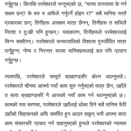
गर्नुहुन्छ। किनकि परमेश्‍वरले भन्नुभएको छ, “मानव वास्तवमा के गर्न
सक्षम छन्? के बरु म आफैले गर्नुपर्ने होइन र?” सबै मानिस यस्तै
प्रकारका छन्; तिनीहरू असक्षम मात्र छैनन्, तिनीहरू त सजिलै
निराश र दुःखी पनि हुन्छन्। यसकारण, तिनीहरूले परमेश्‍वरलाई
चिन्न सक्दैनन्। परमेश्‍वरले मानवजातिको विश्‍वास पुनर्जीवित मात्र
पार्नुहुन्न; गोप्य र निरन्तर रूपमा मानिसहरूलाई बल पनि प्रदान
गर्नुहुन्छ।
त्यसपछि, परमेश्‍वरले सम्पूर्ण ब्रह्माण्डसँग बोल्न थाल्नुभयो।
परमेश्‍वरले चीनमा आफ्नो नयाँ काम सुरु गर्नुभएको मात्र छैन, उहाँले
त सारा ब्रह्माण्डभरि नै आजको नयाँ काम गर्न थाल्नुभएको छ।
कामको यस चरणमा, परमेश्‍वरले उहाँलाई धोका दिने सबै मानिस फेरि
उहाँको सिंहासनको अघि समर्पित हुन आउन सकून् भनी आफ्ना सारा
काम संसारभरि प्रकट गर्न चाहनुभएको हुनाले परमेश्‍वरको न्यायमा