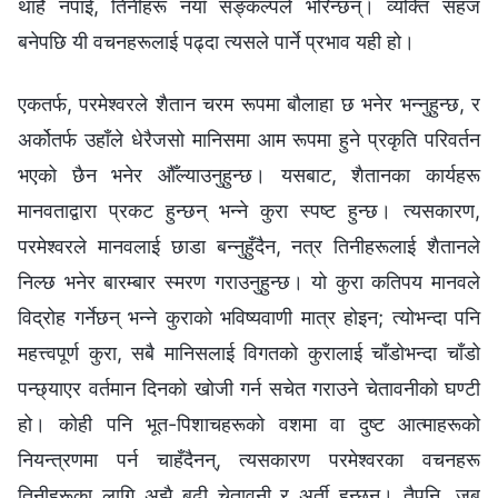
थाहै नपाई, तिनीहरू नयाँ सङ्कल्पले भरिन्छन्। व्यक्ति सहज
बनेपछि यी वचनहरूलाई पढ्दा त्यसले पार्ने प्रभाव यही हो।
एकतर्फ, परमेश्‍वरले शैतान चरम रूपमा बौलाहा छ भनेर भन्‍नुहुन्छ, र
अर्कोतर्फ उहाँले धेरैजसो मानिसमा आम रूपमा हुने प्रकृति परिवर्तन
भएको छैन भनेर औँल्याउनुहुन्छ। यसबाट, शैतानका कार्यहरू
मानवताद्वारा प्रकट हुन्छन् भन्‍ने कुरा स्पष्ट हुन्छ। त्यसकारण,
परमेश्‍वरले मानवलाई छाडा बन्‍नुहुँदैन, नत्र तिनीहरूलाई शैतानले
निल्छ भनेर बारम्‍बार स्मरण गराउनुहुन्छ। यो कुरा कतिपय मानवले
विद्रोह गर्नेछन् भन्‍ने कुराको भविष्यवाणी मात्र होइन; त्योभन्दा पनि
महत्त्वपूर्ण कुरा, सबै मानिसलाई विगतको कुरालाई चाँडोभन्दा चाँडो
पन्छ्याएर वर्तमान दिनको खोजी गर्न सचेत गराउने चेतावनीको घण्टी
हो। कोही पनि भूत-पिशाचहरूको वशमा वा दुष्ट आत्‍माहरूको
नियन्त्रणमा पर्न चाहँदैनन्, त्यसकारण परमेश्‍वरका वचनहरू
तिनीहरूका लागि अझै बढी चेतावनी र अर्ती हुन्छन्। तैपनि, जब