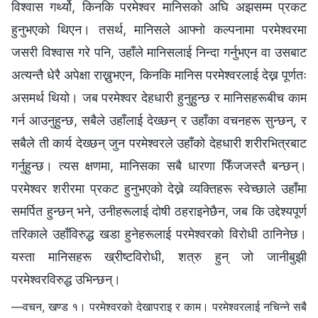
विश्‍वास गर्थ्यो, किनकि परमेश्‍वर मानिसको अघि अझसम्म प्रकट
हुनुभएको थिएन। तसर्थ, मानिसले आफ्नो कल्पनामा परमेश्‍वरमा
जसरी विश्‍वास गरे पनि, उहाँले मानिसलाई निन्दा गर्नुभएन वा उसबाट
अत्यन्तै धेरै अपेक्षा राख्नुभएन, किनकि मानिस परमेश्‍वरलाई देख्न पूर्णतः
असमर्थ थियो। जब परमेश्‍वर देहधारी हुनुहुन्छ र मानिसहरूबीच काम
गर्न आउनुहुन्छ, सबैले उहाँलाई देख्छन् र उहाँका वचनहरू सुन्छन्, र
सबैले ती कार्य देख्छन् जुन परमेश्‍वरले उहाँको देहधारी शरीरभित्रबाट
गर्नुहुन्छ। त्यस क्षणमा, मानिसका सबै धारणा फिँजजस्तै बन्छन्।
परमेश्‍वर शरीरमा प्रकट हुनुभएको देख्ने व्यक्तिहरू स्वेच्छाले उहाँमा
समर्पित हुन्छन् भने, उनीहरूलाई दोषी ठहराइनेछैन, जब कि उद्देश्यपूर्ण
तरिकाले उहाँविरुद्ध खडा हुनेहरूलाई परमेश्‍वरको विरोधी ठानिनेछ।
यस्ता मानिसहरू ख्रीष्टविरोधी, शत्रु हुन् जो जानीबुझी
परमेश्‍वरविरुद्ध उभिन्छन्।
—वचन, खण्ड १। परमेश्‍वरको देखापराइ र काम। परमेश्‍वरलाई नचिन्‍ने सबै