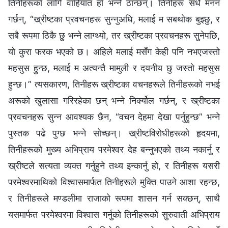
तिनीहरूको लागि वाहियात हो भन्‍ने ठान्छन्। तिनीहरू सधैँ मनन
गर्छन्, “ख्रीष्टका प्रवचनहरू सुन्नुअघि, मलाई म सबथोक बुझ्छु, र
सबै रूपमा ठिकै छु भन्‍ने लाग्थ्यो, तर ख्रीष्टका प्रवचनहरू सुनेपछि,
यो कुरा फरक भएको छ। अहिले मलाई मसँग केही पनि नभएजस्तो
महसुस हुन्छ, मलाई म अत्यन्तै मामुली र दयनीय छु जस्तो महसुस
हुन्छ।” त्यसकारण, तिनीहरू ख्रीष्टका वचनहरूले तिनीहरूको नभई
अरूको खुलासा गरिरहेका छन् भन्‍ने निर्क्योल गर्छन्, र ख्रीष्टका
प्रवचनहरू सुन्‍न आवश्यक छैन, “वचन देहमा देखा पर्नुहुन्छ” भन्‍ने
पुस्तक पढे पुग्छ भन्‍ने सोच्छन्। ख्रीष्टविरोधीहरूको हृदयमा,
तिनीहरूको मुख्य अभिप्राय परमेश्‍वर देह बन्‍नुभएको तथ्य नकार्नु र
ख्रीष्टले सत्यता व्यक्त गर्नुहुने तथ्य इन्‍कार्नु हो, र तिनीहरू यसरी
परमेश्‍वरमाथिको विश्‍वासमार्फत तिनीहरूले मुक्ति पाउने आशा रहन्छ,
र तिनीहरूले मण्डलीमा राजाको रूपमा शासन गर्न सक्छन्, साथै
यसमार्फत परमेश्‍वरमा विश्‍वास गर्नुको तिनीहरूको सुरुवाती अभिप्राय