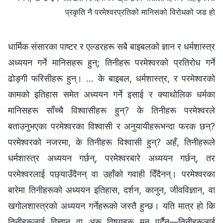
प्रकृति नै परमेश्‍वरप्रतिको मानिसको विरोधको जड हो
धार्मिक संसारका पाष्टर र एल्डरहरू सबै बाइबलको ज्ञान र धर्मशास्त्र
अध्ययन गर्ने मानिसहरू हुन्; तिनीहरू परमेश्‍वरको प्रतिरोध गर्ने
ढोङ्गी फरिसीहरू हुन्। … के बाइबल, धर्मशास्त्र, र परमेश्‍वरको
कामको इतिहास समेत अध्ययन गर्ने इसाई र क्याथोलिक धर्मका
मानिसहरू साँच्‍चै विश्‍वासीहरू हुन्? के तिनीहरू परमेश्‍वरले
बताउनुभएका परमेश्वरका विश्‍वासी र अनुयायीहरूभन्दा फरक छन्?
परमेश्‍वरको नजरमा, के तिनीहरू विश्‍वासी हुन्? अहँ, तिनीहरूले
धर्मशास्त्र अध्ययन गर्छन्, परमेश्‍वरबारे अध्ययन गर्छन्, तर
परमेश्‍वरलाई पछ्याउँदैनन् वा उहाँको गवाही दिँदैनन्। परमेश्‍वरका
बारेमा तिनीहरूको अध्ययन इतिहास, दर्शन, कानुन, जीवविज्ञान, वा
खगोलशास्त्रको अध्ययन गर्नेहरूको जस्तै हुन्छ। यति मात्र हो कि
तिनीहरूलाई विज्ञान वा अरू विषयहरू मन पर्दैन—तिनीहरूलाई