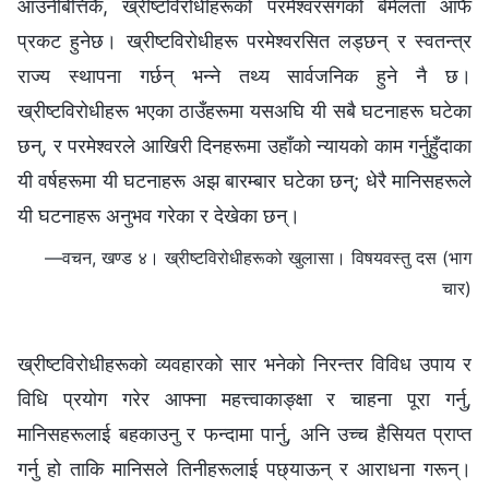
आउनेबित्तिकै, ख्रीष्टविरोधीहरूको परमेश्‍वरसँगको बेमेलता आफै
प्रकट हुनेछ। ख्रीष्टविरोधीहरू परमेश्‍वरसित लड्छन् र स्वतन्त्र
राज्य स्थापना गर्छन् भन्‍ने तथ्य सार्वजनिक हुने नै छ।
ख्रीष्टविरोधीहरू भएका ठाउँहरूमा यसअघि यी सबै घटनाहरू घटेका
छन्, र परमेश्‍वरले आखिरी दिनहरूमा उहाँको न्यायको काम गर्नुहुँदाका
यी वर्षहरूमा यी घटनाहरू अझ बारम्बार घटेका छन्; धेरै मानिसहरूले
यी घटनाहरू अनुभव गरेका र देखेका छन्।
—वचन, खण्ड ४। ख्रीष्टविरोधीहरूको खुलासा। विषयवस्तु दस (भाग
चार)
ख्रीष्टविरोधीहरूको व्यवहारको सार भनेको निरन्तर विविध उपाय र
विधि प्रयोग गरेर आफ्ना महत्त्वाकाङ्क्षा र चाहना पूरा गर्नु,
मानिसहरूलाई बहकाउनु र फन्दामा पार्नु, अनि उच्च हैसियत प्राप्त
गर्नु हो ताकि मानिसले तिनीहरूलाई पछ्याऊन् र आराधना गरून्।