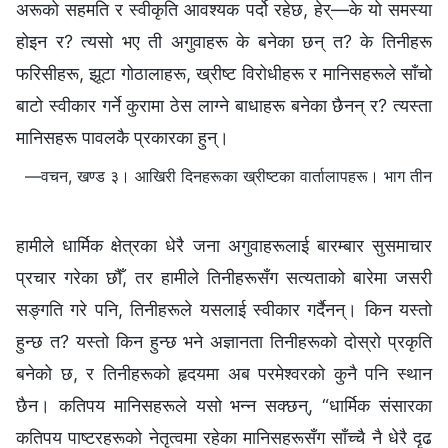
अरूको सहमति र स्वीकृति आवश्यक पर्दो रहेछ, हेर्—के यो समस्या
होइन र? त्यसो भए ती अगुवाहरू के बनेका छन् त? के तिनीहरू
फरिसीहरू, झूटा गोठालाहरू, ख्रीष्ट विरोधीहरू र मानिसहरूले साँचो
बाटो स्वीकार गर्ने कुरामा ठेस लाग्‍ने बाधाहरू बनेका छैनन् र? त्यस्ता
मानिसहरू पावलकै प्रकारका हुन्।
—वचन, खण्ड ३। आखिरी दिनहरूका ख्रीष्टका वार्तालापहरू। भाग तीन
हामीले धार्मिक क्षेत्रका धेरै जना अगुवाहरूलाई बारम्‍बार सुसमाचार
प्रचार गरेका छौँ, तर हामीले तिनीहरूसँग सत्यताको बारेमा जसरी
सङ्गति गरे पनि, तिनीहरूले यसलाई स्वीकार गर्दैनन्। किन यस्तो
हुन्छ त? यस्तो किन हुन्छ भने अज्ञानता तिनीहरूको दोस्रो प्रकृति
बनेको छ, र तिनीहरूको हृदयमा अब परमेश्‍वरको कुनै पनि स्थान
छैन। कतिपय मानिसहरूले यसो भन्‍न सक्छन्, “धार्मिक संसारका
कतिपय पाष्टरहरूको नेतृत्वमा रहेका मानिसहरूसँग साँच्‍चै नै धेरै दृढ