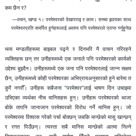
कम छैन र?
—वचन, खण्ड १। परमेश्‍वरको देखापराइ र काम। सच्चा हृदयका साथ
परमेश्‍वरप्रति समर्पित हुनेहरूलाई अवश्य पनि परमेश्‍वरले प्राप्त गर्नुहुनेछ
भव्य मण्डलीहरूमा बाइबल पढ्ने र दिनभरि नै वाचन गरिरहने
व्यक्तिहरू छन् तर उनीहरूमध्ये एक जनाले पनि परमेश्‍वरको कार्यको
उद्देश्य बुझ्दैन। उनीहरूमध्ये एक जना पनि परमेश्‍वरलाई जान्न सक्षम
छैन, उनीहरूमध्ये कोही परमेश्‍वरका अभिप्रायअनुसारको हुने बारेमा त
कुरै नगरौँ। उनीहरू सबैजना “परमेश्‍वर”लाई भाषण दिन उचाइमा
उभिएका व्यर्थका नीच मानिसहरू हुन्। उनीहरू परमेश्‍वरको ध्वजा
बोके तापनि जानाजान परमेश्‍वरको विरोध गर्ने मानिस हुन्। जो
परमेश्‍वरमा विश्‍वास गरेको पर्चा बोक्छन् जबकि मान्छेको मासु खान्छन्
र रगत पिउँछन्। त्यस्ता सबै मानिस मान्छेको आत्मा निल्ने