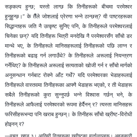
सङ्कल्‍प हुन्छ; यस्तो लाग्छ कि तिनीहरूको बीचमा परमेश्‍वर
हुनुहुन्छ।” के तैँले जोशलाई प्रेरणा भन्‍ने ठान्छस्? यी पाष्टरहरूका
सिद्धान्तहरू जति नै उत्कृष्ट सुनिए पनि, के तिनीहरूले परमेश्‍वरलाई
चिनेका छन्? यदि तिनीहरू भित्री मनदेखि नै परमेश्‍वरसँग साँचो डर
मान्थे भए, के तिनीहरूले मानिसहरूलाई तिनीहरूको पछि लाग्‍न र
तिनीहरूको बढाइ गर्न लगाउँथे? के तिनीहरूले अरूलाई नियन्त्रण
गर्नेथिए? के तिनीहरूले अरूलाई सत्यताको खोजी गर्न र साँचो मार्गको
अनुसन्धान गर्नबाट रोक्ने आँट गर्थे? यदि परमेश्‍वरका भेडाहरूलाई
तिनीहरूले वास्तवमा तिनीहरूका आफ्नै भेडाहरू भएको, र ती भेडाहरू
सबैले तिनीहरूको कुरा सुन्‍नुपर्छ भन्‍ने विश्‍वास गर्छन् भने, के
तिनीहरूले आफैलाई परमेश्‍वरको रूपमा हेर्दैनन् र? त्यस्ता मानिसहरू
फरिसीहरूभन्दा पनि खराब हुन्छन्। के तिनीहरू साँचो ख्रीष्ट-विरोधी
होइनन् र?
—वचन, खण्ड ३। आखिरी दिनहरूका ख्रीष्टका वार्तालापहरू। अहङ्कारी