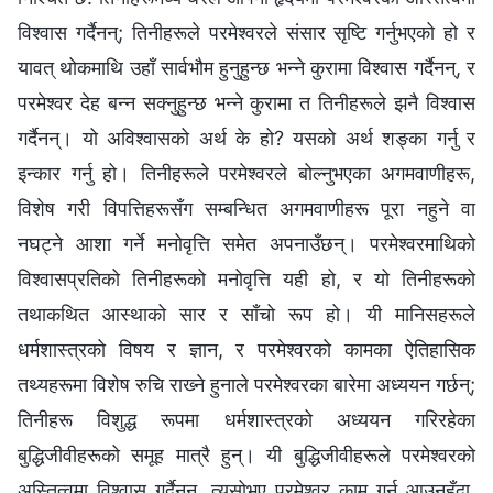
विश्‍वास गर्दैनन्; तिनीहरूले परमेश्‍वरले संसार सृष्टि गर्नुभएको हो र
यावत् थोकमाथि उहाँ सार्वभौम हुनुहुन्छ भन्‍ने कुरामा विश्‍वास गर्दैनन्, र
परमेश्‍वर देह बन्‍न सक्नुहुन्छ भन्‍ने कुरामा त तिनीहरूले झनै विश्‍वास
गर्दैनन्। यो अविश्‍वासको अर्थ के हो? यसको अर्थ शङ्का गर्नु र
इन्कार गर्नु हो। तिनीहरूले परमेश्‍वरले बोल्नुभएका अगमवाणीहरू,
विशेष गरी विपत्तिहरूसँग सम्बन्धित अगमवाणीहरू पूरा नहुने वा
नघट्ने आशा गर्ने मनोवृत्ति समेत अपनाउँछन्। परमेश्‍वरमाथिको
विश्‍वासप्रतिको तिनीहरूको मनोवृत्ति यही हो, र यो तिनीहरूको
तथाकथित आस्थाको सार र साँचो रूप हो। यी मानिसहरूले
धर्मशास्त्रको विषय र ज्ञान, र परमेश्‍वरको कामका ऐतिहासिक
तथ्यहरूमा विशेष रुचि राख्‍ने हुनाले परमेश्‍वरका बारेमा अध्ययन गर्छन्;
तिनीहरू विशुद्ध रूपमा धर्मशास्त्रको अध्ययन गरिरहेका
बुद्धिजीवीहरूको समूह मात्रै हुन्। यी बुद्धिजीवीहरूले परमेश्‍वरको
अस्तित्वमा विश्‍वास गर्दैनन्, त्यसोभए परमेश्‍वर काम गर्न आउनुहुँदा,