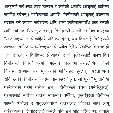
आफूलाई सबैभन्दा उच्‍च ठान्छन् र कसैको अगाडि आफूलाई कहिल्यै
समर्पित गर्दैनन्। परमेश्‍वरको अगाडि, तिनीहरूले आफूलाई वचनहरू
प्रचार गर्ने काममा सर्वश्रेष्ठ अनि अन्य व्यक्तिहरूमाथि काम गर्नको
लागि सबैभन्दा सिपालु ठान्छन्। तिनीहरूले आफ्नो स्वामित्वमा रहेका
“खजानाहरू” लाई कहिल्यै पनि त्याग्दैनन्, बरु तिनलाई तिनीहरूले
आराधना गर्ने, अन्य व्यक्तिहरूलाई उपदेश दिने पारिवारिक विरासत हो
भन्‍ने ठान्छन् र तिनीहरूलाई आदर्श ठान्ने मूर्खहरूलाई भाषण दिन
तिनीहरूले तिनको प्रयोग गर्छन्। वास्तवमा मण्डलीभित्र केही
निश्चित संख्यामा यस प्रकारका मानिसहरू हुन्छन्। यस्तो भन्न
सकिन्छ कि तिनीहरू “अदम्य नायकहरू” हुन्, जो पुस्तौँ पुस्तादेखि
परमेश्‍वरको घरमा बसेका छन्। तिनीहरूले वचन (धर्मसिद्धान्त)
प्रचारलाई सर्वोच्च कर्तव्य मान्छन्। वर्षौंवर्ष, पुस्तौंपुस्ता तिनीहरू
आफ्नो “पवित्र र अनुल्लंघनीय” कर्तव्यलाई जोशका साथ लागू
गरिरहन्छन्। तिनीहरूलाई कसैले पनि छुने आँट गर्दैन; एक जनाले