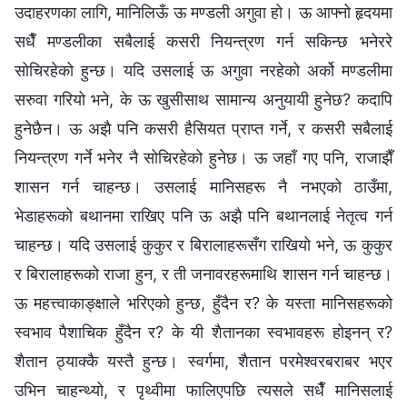
उदाहरणका लागि, मानिलिऊँ ऊ मण्डली अगुवा हो। ऊ आफ्नो हृदयमा
सधैँ मण्डलीका सबैलाई कसरी नियन्त्रण गर्न सकिन्छ भनेररे
सोचिरहेको हुन्छ। यदि उसलाई ऊ अगुवा नरहेको अर्को मण्डलीमा
सरुवा गरियो भने, के ऊ खुसीसाथ सामान्य अनुयायी हुनेछ? कदापि
हुनेछैन। ऊ अझै पनि कसरी हैसियत प्राप्त गर्ने, र कसरी सबैलाई
नियन्त्रण गर्ने भनेर नै सोचिरहेको हुनेछ। ऊ जहाँ गए पनि, राजाझैँ
शासन गर्न चाहन्छ। उसलाई मानिसहरू नै नभएको ठाउँमा,
भेडाहरूको बथानमा राखिए पनि ऊ अझै पनि बथानलाई नेतृत्व गर्न
चाहन्छ। यदि उसलाई कुकुर र बिरालाहरूसँग राखियो भने, ऊ कुकुर
र बिरालाहरूको राजा हुन, र ती जनावरहरूमाथि शासन गर्न चाहन्छ।
ऊ महत्त्वाकाङ्क्षाले भरिएको हुन्छ, हुँदैन र? के यस्ता मानिसहरूको
स्वभाव पैशाचिक हुँदैन र? के यी शैतानका स्वभावहरू होइनन् र?
शैतान ठ्याक्कै यस्तै हुन्छ। स्वर्गमा, शैतान परमेश्वरबराबर भएर
उभिन चाहन्थ्यो, र पृथ्वीमा फालिएपछि त्यसले सधैँ मानिसलाई