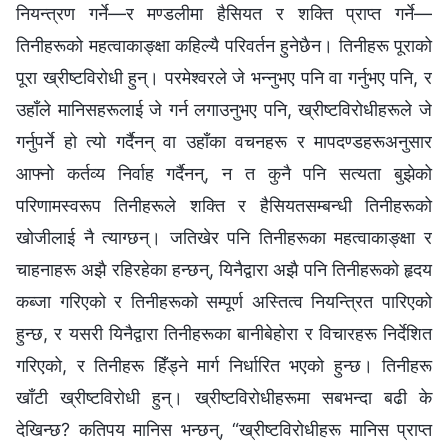
नियन्त्रण गर्ने—र मण्डलीमा हैसियत र शक्ति प्राप्त गर्ने—
तिनीहरूको महत्वाकाङ्क्षा कहिल्यै परिवर्तन हुनेछैन। तिनीहरू पूराको
पूरा ख्रीष्टविरोधी हुन्। परमेश्‍वरले जे भन्‍नुभए पनि वा गर्नुभए पनि, र
उहाँले मानिसहरूलाई जे गर्न लगाउनुभए पनि, ख्रीष्टविरोधीहरूले जे
गर्नुपर्ने हो त्यो गर्दैनन् वा उहाँका वचनहरू र मापदण्डहरूअनुसार
आफ्‍नो कर्तव्य निर्वाह गर्दैनन्, न त कुनै पनि सत्यता बुझेको
परिणामस्वरूप तिनीहरूले शक्ति र हैसियतसम्‍बन्धी तिनीहरूको
खोजीलाई नै त्याग्छन्। जतिखेर पनि तिनीहरूका महत्वाकाङ्क्षा र
चाहनाहरू अझै रहिरहेका हन्छन्, यिनैद्वारा अझै पनि तिनीहरूको हृदय
कब्जा गरिएको र तिनीहरूको सम्पूर्ण अस्तित्व नियन्त्रित पारिएको
हुन्छ, र यसरी यिनैद्वारा तिनीहरूका बानीबेहोरा र विचारहरू निर्देशित
गरिएको, र तिनीहरू हिँड्ने मार्ग निर्धारित भएको हुन्छ। तिनीहरू
खाँटी ख्रीष्टविरोधी हुन्। ख्रीष्टविरोधीहरूमा सबभन्दा बढी के
देखिन्छ? कतिपय मानिस भन्छन्, “ख्रीष्टविरोधीहरू मानिस प्राप्त