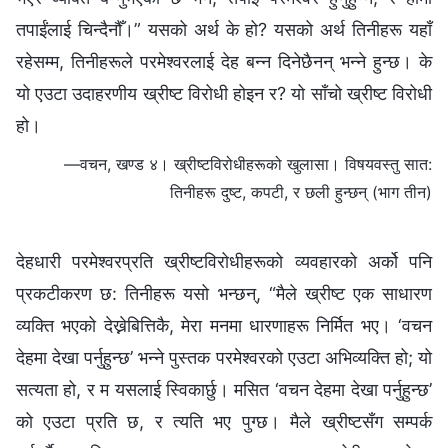
तपाईंलाई चिन्दैनौँ।” यसको अर्थ के हो? यसको अर्थ तिनीहरू यहाँ
रहेसम्‍म, तिनीहरूले परमेश्‍वरलाई देह बन्‍न दिनेछैनन् भन्‍ने हुन्छ। के
यो एउटा उदाहरणीय ख्रीष्ट विरोधी होइन र? यो साँचो ख्रीष्ट विरोधी
हो।
—वचन, खण्ड ४। ख्रीष्टविरोधीहरूको खुलासा। विषयवस्तु सात:
तिनीहरू दुष्ट, कपटी, र छली हुन्छन् (भाग तीन)
देहधारी परमेश्‍वरप्रति ख्रीष्टविरोधीहरूको व्यवहारको अर्को पनि
प्रकटीकरण छ: तिनीहरू यसो भन्छन्, “मैले ख्रीष्ट एक साधारण
व्यक्ति भएको देख्नेबित्तिकै, मेरा मनमा धारणाहरू निर्मित भए। ‘वचन
देहमा देखा पर्नुहुन्छ’ भन्‍ने पुस्तक परमेश्‍वरको एउटा अभिव्यक्ति हो; यो
सत्यता हो, र म यसलाई स्विकार्छु। मसित ‘वचन देहमा देखा पर्नुहुन्छ’
को एउटा प्रति छ, र त्यति भए पुग्छ। मैले ख्रीष्टसँग सम्पर्क