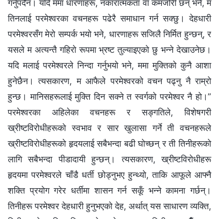
गर्नुपर्दैन। यदि ममा धारणाहरू, नकारात्मकता वा कमजोरी छन् भने, म
तिनलाई परमेश्‍वरका वचनहरू पढेरै समाधान गर्न सक्छु। देहधारी
परमेश्‍वरसँग मेरो सम्पर्क भयो भने, धारणाहरू सजिलै निर्मित हुन्छन्, र
यसले म अत्यन्तै गहिरो रूपमा भ्रष्ट तुल्याइएको छु भन्‍ने देखाउनेछ।
यदि मलाई परमेश्‍वरले निन्दा गर्नुभयो भने, ममा मुक्तिको कुनै आशा
हुनेछैन। त्यसकारण, म आफैले परमेश्‍वरको वचन पढ्नु नै राम्रो
हुन्छ। मानिसहरूलाई मुक्ति दिन सक्ने त स्वर्गको परमेश्‍वर नै हो।”
परमेश्‍वरका अहिलेका वचनहरू र सङ्गतिले, विशेषगरी
ख्रीष्टविरोधीहरूको स्वभाव र सार खुलासा गर्ने ती वचनहरूले
ख्रीष्टविरोधीहरूको हृदयलाई सबैभन्दा बढी घोच्छन् र ती तिनीहरूको
लागि सबैभन्दा पीडादायी हुन्छन्। त्यसकारण, ख्रीष्टविरोधीहरू
हृदयमा परमेश्‍वरले चाँडै धर्ती छोड्नुभए हुन्थ्यो, ताकि आफूले आफ्नै
शक्ति प्रयोग गरेर धर्तीमा शासन गर्न सकूँ भन्‍ने कामना गर्छन्।
तिनीहरू परमेश्‍वर देहधारी हुनुभएको देह, अर्थात् यस साधारण व्यक्ति,