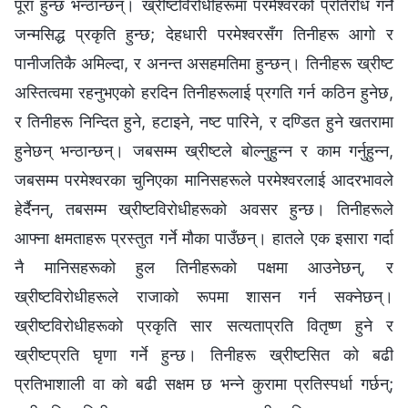
पूरा हुन्छ भन्ठान्छन्। ख्रीष्टविरोधीहरूमा परमेश्‍वरको प्रतिरोध गर्ने
जन्मसिद्ध प्रकृति हुन्छ; देहधारी परमेश्‍वरसँग तिनीहरू आगो र
पानीजतिकै अमिल्दा, र अनन्त असहमतिमा हुन्छन्। तिनीहरू ख्रीष्ट
अस्तित्वमा रहनुभएको हरदिन तिनीहरूलाई प्रगति गर्न कठिन हुनेछ,
र तिनीहरू निन्दित हुने, हटाइने, नष्ट पारिने, र दण्डित हुने खतरामा
हुनेछन् भन्ठान्छन्। जबसम्म ख्रीष्टले बोल्नुहुन्‍न र काम गर्नुहुन्‍न,
जबसम्म परमेश्‍वरका चुनिएका मानिसहरूले परमेश्‍वरलाई आदरभावले
हेर्दैनन्, तबसम्‍म ख्रीष्टविरोधीहरूको अवसर हुन्छ। तिनीहरूले
आफ्ना क्षमताहरू प्रस्तुत गर्ने मौका पाउँछन्। हातले एक इसारा गर्दा
नै मानिसहरूको हुल तिनीहरूको पक्षमा आउनेछन्, र
ख्रीष्टविरोधीहरूले राजाको रूपमा शासन गर्न सक्‍नेछन्।
ख्रीष्टविरोधीहरूको प्रकृति सार सत्यताप्रति वितृष्ण हुने र
ख्रीष्टप्रति घृणा गर्ने हुन्छ। तिनीहरू ख्रीष्टसित को बढी
प्रतिभाशाली वा को बढी सक्षम छ भन्‍ने कुरामा प्रतिस्पर्धा गर्छन्;