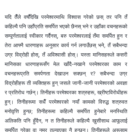
यदि तैँले वर्षौंदेखि परमेश्‍वरमाथि विश्‍वास गरेको छस् तर पनि तँ
कहिल्यै पनि उहाँप्रति समर्पित भएको छैनस् भने र उहाँका वचनहरूको
सम्पूर्णतालाई स्वीकार गर्दैनस्, बरु परमेश्‍वरलाई तँमा समर्पित हुन र
तेरा आफ्नै धारणाहरू अनुसार कार्य गर्न लगाउँछस् भने, तँ सबैभन्दा
उग्र विद्रोही होस्, तँ अविश्‍वासी होस्। यस्ता मानिसहरूले कसरी
मानिसका धारणाहरूसँग मेल खाँदै-नखाने परमेश्‍वरका काम र
वचनहरूप्रति समर्पणता देखाउन सक्छन् र? सबैभन्दा उग्र
विद्रोहीहरू ती व्यक्तिहरू हुन् जसले जानी-जानी परमेश्‍वरको अवज्ञा
र प्रतिरोध गर्छन्। तिनीहरू परमेश्‍वरका शत्रुहरू, ख्रीष्टविरोधीहरू
हुन्। तिनीहरूमा सधैँ परमेश्‍वरको नयाँ कामको विरुद्ध शत्रुवत
मनोवृत्ति हुन्छ; तिनीहरूमा कहिल्यै समर्पित हुनेबारे मनस्थिति
अलिकति पनि हुँदैन, न त तिनीहरूले कहिल्यै खुसीसाथ आफूलाई
समर्पित गरेका वा नम्र तुल्याएका नै हुन्छन्। तिनीहरूले अरूसामु