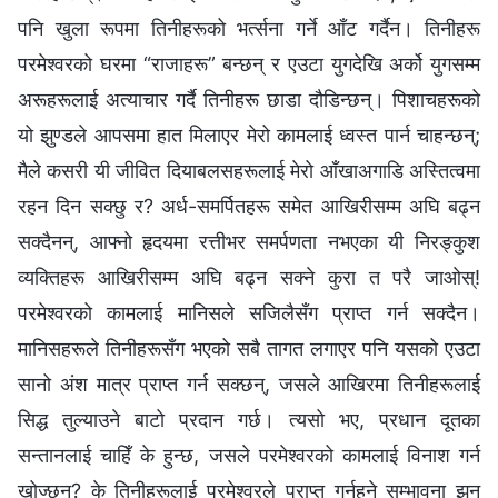
पनि खुला रूपमा तिनीहरूको भर्त्सना गर्ने आँट गर्दैन। तिनीहरू
परमेश्‍वरको घरमा “राजाहरू” बन्छन् र एउटा युगदेखि अर्को युगसम्म
अरूहरूलाई अत्याचार गर्दै तिनीहरू छाडा दौडिन्छन्। पिशाचहरूको
यो झुण्डले आपसमा हात मिलाएर मेरो कामलाई ध्वस्त पार्न चाहन्छन्;
मैले कसरी यी जीवित दियाबलसहरूलाई मेरो आँखाअगाडि अस्तित्वमा
रहन दिन सक्छु र? अर्ध-समर्पितहरू समेत आखिरीसम्म अघि बढ्न
सक्दैनन्, आफ्नो हृदयमा रत्तीभर समर्पणता नभएका यी निरङ्कुश
व्यक्तिहरू आखिरीसम्म अघि बढ्न सक्‍ने कुरा त परै जाओस्!
परमेश्‍वरको कामलाई मानिसले सजिलैसँग प्राप्त गर्न सक्दैन।
मानिसहरूले तिनीहरूसँग भएको सबै तागत लगाएर पनि यसको एउटा
सानो अंश मात्र प्राप्त गर्न सक्छन्, जसले आखिरमा तिनीहरूलाई
सिद्ध तुल्याउने बाटो प्रदान गर्छ। त्यसो भए, प्रधान दूतका
सन्तानलाई चाहिँ के हुन्छ, जसले परमेश्‍वरको कामलाई विनाश गर्न
खोज्छन्? के तिनीहरूलाई परमेश्‍वरले प्राप्त गर्नुहुने सम्भावना झन्