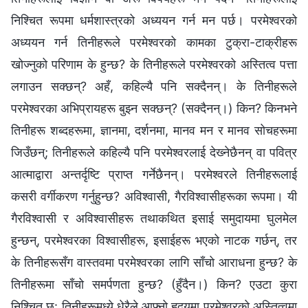
निश्‍चित रूपमा धर्मशास्त्रको अध्ययन गर्न मन पर्छ। परमेश्‍वरको
अध्ययन गर्न तिनीहरूले परमेश्‍वरको कामका टुक्रा-टाक्रीहरू
खोज्नुको परिणाम के हुन्छ? के तिनीहरूले परमेश्‍वरको अस्तित्व पत्ता
लगाउन सक्छन्? अहँ, कहिल्यै पनि सक्दैनन्। के तिनीहरूले
परमेश्‍वरका अभिप्रायहरू बुझ्न सक्छन्? (सक्दैनन्।) किन? किनभने
तिनीहरू शब्दहरूमा, ज्ञानमा, दर्शनमा, मानव मन र मानव सोचहरूमा
जिउँछन्; तिनीहरूले कहिल्यै पनि परमेश्‍वरलाई देख्‍नेछैनन् वा पवित्र
आत्माद्वारा अन्तर्दृष्टि प्राप्त गर्नेछैनन्। परमेश्‍वरले तिनीहरूलाई
कसरी वर्गीकरण गर्नुहुन्छ? अविश्‍वासी, गैरविश्‍वासीहरूका रूपमा। यी
गैरविश्‍वासी र अविश्‍वासीहरू तथाकथित इसाई समुदायमा घुलमेल
हुन्छन्, परमेश्‍वरका विश्‍वासीहरू, इसाईहरू भएको नाटक गर्छन्, तर
के तिनीहरूसँग वास्तवमा परमेश्‍वरका लागि साँचो आराधना हुन्छ? के
तिनीहरूमा साँचो समर्पणता हुन्छ? (हुँदैन।) किन? एउटा कुरा
निश्‍चित छ: तिनीहरूमध्ये धेरैले आफ्नो हृदयमा परमेश्‍वरको अस्तित्वमा