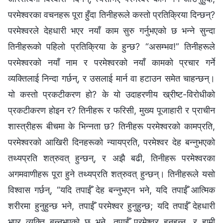
परमेश्‍वरका वचनहरू पूरा हुँदा तिनीहरूले कस्तो प्रतिक्रिया दिन्छन्?
परमेश्‍वरले देहधारी भएर नयाँ काम सुरु गर्नुभएको छ भन्‍ने सुन्दा
तिनीहरूको पहिलो प्रतिक्रिया के हुन्छ? “असम्भव!” तिनीहरूले
परमेश्‍वरको नयाँ नाम र परमेश्‍वरको नयाँ कामको प्रचार गर्ने
व्यक्तिलाई निन्दा गर्छन्, र उसलाई मार्न वा हटाउन समेत चाहन्छन्।
यो कस्तो प्रकटीकरण हो? के यो उदाहरणीय ख्रीष्ट-विरोधीको
प्रकटीकरण होइन र? तिनीहरू र फरिसी, मुख्य पूजाहारी र प्राचीन
शास्त्रीहरू बीचमा के भिन्‍नता छ? तिनीहरू परमेश्‍वरको कामप्रति,
परमेश्‍वरको आखिरी दिनहरूको न्यायप्रति, परमेश्‍वर देह बन्‍नुभएको
तथ्यप्रति शत्रुवत् हुन्छन्, र अझै बढी, तिनीहरू परमेश्‍वरका
अगमवाणीहरू पूरा हुने तथ्यप्रति शत्रुवत् हुन्छन्। तिनीहरूले यसो
विश्‍वास गर्छन्, “यदि तपाईँ देह बन्‍नुभएन भने, यदि तपाईँ आत्मिक
शरीरमा हुनुहुन्छ भने, तपाईँ परमेश्‍वर हुनुहुन्छ; यदि तपाईँ देहधारी
भएर व्यक्ति बन्‍नुभएको छ भने, तपाईँ परमेश्‍वर हुनुहुन्‍न, र हामी