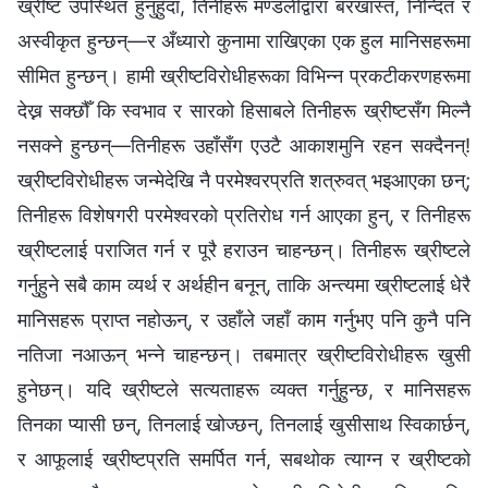
ख्रीष्ट उपस्थित हुनुहुँदा, तिनीहरू मण्डलीद्वारा बरखास्त, निन्दित र
अस्वीकृत हुन्छन्—र अँध्यारो कुनामा राखिएका एक हुल मानिसहरूमा
सीमित हुन्छन्। हामी ख्रीष्टविरोधीहरूका विभिन्‍न प्रकटीकरणहरूमा
देख्न सक्छौँ कि स्वभाव र सारको हिसाबले तिनीहरू ख्रीष्टसँग मिल्नै
नसक्‍ने हुन्छन्—तिनीहरू उहाँसँग एउटै आकाशमुनि रहन सक्दैनन्!
ख्रीष्टविरोधीहरू जन्मेदेखि नै परमेश्‍वरप्रति शत्रुवत्‌ भइआएका छन्;
तिनीहरू विशेषगरी परमेश्‍वरको प्रतिरोध गर्न आएका हुन्, र तिनीहरू
ख्रीष्टलाई पराजित गर्न र पूरै हराउन चाहन्छन्। तिनीहरू ख्रीष्टले
गर्नुहुने सबै काम व्यर्थ र अर्थहीन बनून्, ताकि अन्त्यमा ख्रीष्टलाई धेरै
मानिसहरू प्राप्त नहोऊन्, र उहाँले जहाँ काम गर्नुभए पनि कुनै पनि
नतिजा नआऊन् भन्‍ने चाहन्छन्। तबमात्र ख्रीष्टविरोधीहरू खुसी
हुनेछन्। यदि ख्रीष्टले सत्यताहरू व्यक्त गर्नुहुन्छ, र मानिसहरू
तिनका प्यासी छन्, तिनलाई खोज्छन्, तिनलाई खुसीसाथ स्विकार्छन्,
र आफूलाई ख्रीष्टप्रति समर्पित गर्न, सबथोक त्याग्न र ख्रीष्टको