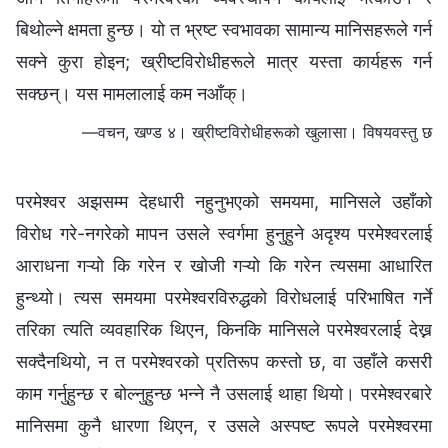
बिथोल्ने क्षमता हुन्छ। यो त भ्रष्ट स्वभावका सामान्य मानिसहरूले गर्न
सक्ने कुरा होइन; ख्रीष्टविरोधीहरूले मात्र यस्ता कार्यहरू गर्न
सक्छन्। यस मामलालाई कम नआँक्।
—वचन, खण्ड ४। ख्रीष्टविरोधीहरूको खुलासा। विषयवस्तु छ
परमेश्‍वर अझसम्म देहधारी नहुनुभएको समयमा, मानिसले उहाँको
विरोध गरे-नगरेको मापन उसले स्वर्गमा हुनुहुने अदृश्य परमेश्‍वरलाई
आराधना गऱ्यो कि गरेन र खोजी गऱ्यो कि गरेन त्यसमा आधारित
हुन्थ्यो। त्यस समयमा परमेश्‍वरविरुद्धको विरोधलाई परिभाषित गर्ने
तरिका त्यति व्यवहारिक थिएन, किनकि मानिसले परमेश्‍वरलाई देख्न
सक्दैनथियो, न त परमेश्‍वरको प्रतिरूप कस्तो छ, वा उहाँले कसरी
काम गर्नुहुन्छ र बोल्नुहुन्छ भन्‍ने नै उसलाई थाहा थियो। परमेश्‍वरबारे
मानिसमा कुनै धारणा थिएन, र उसले अस्पष्ट रूपले परमेश्‍वरमा