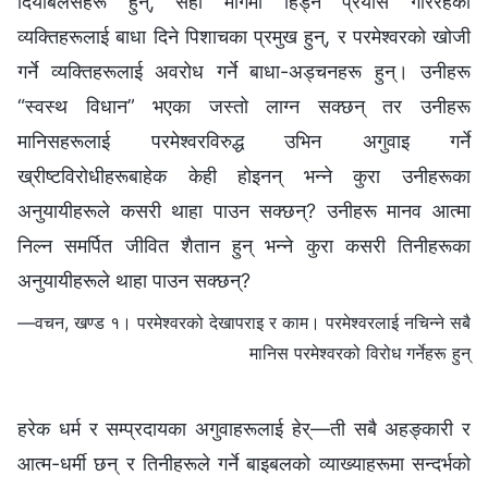
दियाबलसहरू हुन्, सही मार्गमा हिँड्ने प्रयास गरिरहेका
व्यक्तिहरूलाई बाधा दिने पिशाचका प्रमुख हुन्, र परमेश्‍वरको खोजी
गर्ने व्यक्तिहरूलाई अवरोध गर्ने बाधा-अड्चनहरू हुन्। उनीहरू
“स्वस्थ विधान” भएका जस्तो लाग्न सक्छन् तर उनीहरू
मानिसहरूलाई परमेश्‍वरविरुद्ध उभिन अगुवाइ गर्ने
ख्रीष्टविरोधीहरूबाहेक केही होइनन् भन्‍ने कुरा उनीहरूका
अनुयायीहरूले कसरी थाहा पाउन सक्छन्? उनीहरू मानव आत्मा
निल्न समर्पित जीवित शैतान हुन् भन्‍ने कुरा कसरी तिनीहरूका
अनुयायीहरूले थाहा पाउन सक्छन्?
—वचन, खण्ड १। परमेश्‍वरको देखापराइ र काम। परमेश्‍वरलाई नचिन्‍ने सबै
मानिस परमेश्‍वरको विरोध गर्नेहरू हुन्
हरेक धर्म र सम्प्रदायका अगुवाहरूलाई हेर्—ती सबै अहङ्कारी र
आत्म-धर्मी छन् र तिनीहरूले गर्ने बाइबलको व्याख्याहरूमा सन्दर्भको