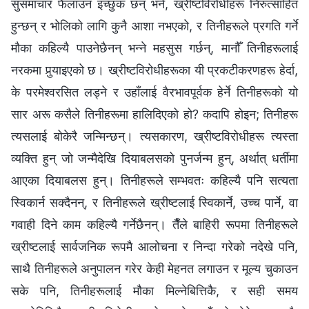
सुसमाचार फैलाउन इच्छुक छन् भने, ख्रीष्टविरोधीहरू निरुत्साहित
हुन्छन् र भोलिको लागि कुनै आशा नभएको, र तिनीहरूले प्रगति गर्ने
मौका कहिल्यै पाउनेछैनन् भन्‍ने महसुस गर्छन्, मानौँ तिनीहरूलाई
नरकमा पुर्‍याइएको छ। ख्रीष्टविरोधीहरूका यी प्रकटीकरणहरू हेर्दा,
के परमेश्‍वरसित लड्ने र उहाँलाई वैरभावपूर्वक हेर्ने तिनीहरूको यो
सार अरू कसैले तिनीहरूमा हालिदिएको हो? कदापि होइन; तिनीहरू
त्यसलाई बोकेरै जन्मिन्छन्। त्यसकारण, ख्रीष्टविरोधीहरू त्यस्ता
व्यक्ति हुन् जो जन्मैदेखि दियाबलसको पुनर्जन्म हुन्, अर्थात् धर्तीमा
आएका दियाबलस हुन्। तिनीहरूले सम्भवतः कहिल्यै पनि सत्यता
स्विकार्न सक्दैनन्, र तिनीहरूले ख्रीष्टलाई स्विकार्ने, उच्च पार्ने, वा
गवाही दिने काम कहिल्यै गर्नेछैनन्। तैँले बाहिरी रूपमा तिनीहरूले
ख्रीष्टलाई सार्वजनिक रूपमै आलोचना र निन्दा गरेको नदेखे पनि,
साथै तिनीहरूले अनुपालन गरेर केही मेहनत लगाउन र मूल्य चुकाउन
सके पनि, तिनीहरूलाई मौका मिल्नेबित्तिकै, र सही समय