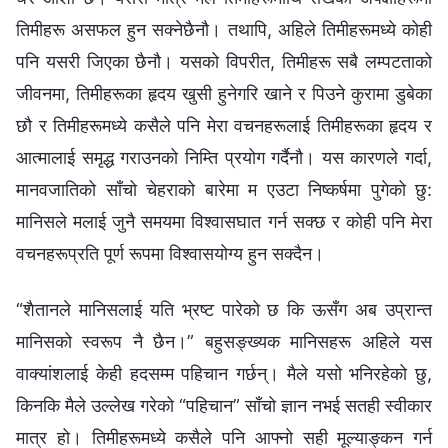
तिमीहरू असफल हुन सक्‍नेछैनौ। तथापि, अहिले तिमीहरूमध्ये कोही
पनि यसरी जिएका छैनौ। यसको विपरीत, तिमीहरू सबै लम्पटताको
जीवनमा, तिमीहरूका हृदय खुसी हुनेगरि खाने र पिउने कुरामा डुबेका
छौ र तिमीहरूमध्ये कसैले पनि मेरा वचनहरूलाई तिमीहरूका हृदय र
आत्मालाई समृद्ध गराउनको निम्ति प्रयोग गर्दैनौ। यस कारणले गर्दा,
मानवजातिको साँचो चेहराको बारेमा म एउटा निष्कर्षमा पुगेको छु:
मानिसले मलाई जुनै समयमा विश्‍वासघात गर्न सक्छ र कोही पनि मेरा
वचनहरूप्रति पूर्ण रूपमा विश्‍वासयोग्‍य हुन सक्दैन।
“शैतानले मानिसलाई यति भ्रष्ट पारेको छ कि ऊसँग अब उप्रान्त
मानिसको स्वरूप नै छैन।” बहुसङ्ख्यक मानिसहरू अहिले यस
वाक्यांशलाई केही हदसम्म पहिचान गर्छन्। मैले यसो भनिरहेको छु,
किनकि मैले उल्‍लेख गरेको “पहिचान” साँचो ज्ञान नभई सतही स्वीकार
मात्र हो। तिमीहरूमध्ये कसैले पनि आफ्नो सही मूल्याङ्कन गर्न