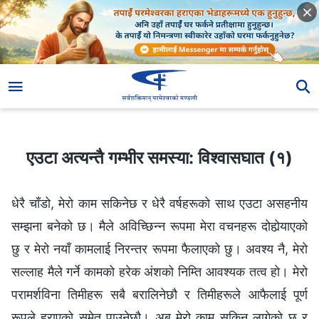
एउटा अत्यन्तै गम्भीर समस्या: विश्‍वासघात (१)
एउटा अत्यन्तै गम्भीर समस्या: विश्‍वासघात (१)
धेरै चाँडो, मेरो काम सकिनेछ र धेरै वर्षहरूको साथ एउटा असहनीय
सम्झना बनेको छ। मैले अविच्छिन्‍न रूपमा मेरा वचनहरू दोहोर्‍याएको
छु र मेरो नयाँ कामलाई निरन्तर रूपमा फैलाएको छु। अवश्य नै, मेरो
सल्लाह मैले गर्ने कामको हरेक अंशको निम्ति आवश्यक तत्व हो। मेरो
परामर्शविना तिमीहरू सबै बरालिनेछौ र तिमीहरूले आफैलाई पूर्ण
रूपले हराएको समेत पाउनेछौ। अब मेरो काम सकिन लागेको छ र