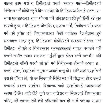
माझमा काम गर्दा त तिमीहरूले यस्तो व्यवहार गर्छौ—तिमीहरूको
निरीक्षण गर्ने कोही नहुने दिन आउँदा, के तिमीहरू आफैलाई आफ्‍ना स-
साना पहाडहरूका राजा घोषणा गर्ने डाँकाहरूजस्तै हुने छैनौ र? जब
त्यस्तो हुन्छ र तिमीहरूले घोर विपद् सृजना गर्छौ, तिमीहरू पछि सफा
गर्ने को हुनेछ र? विश्‍वासघातका केही कार्यहरू बेलाबेलामा हुने
घटनाहरू मात्र हुन्, तिमीहरूका दोहोरिरहने व्यवहार होइनन् भन्‍ने
तिमीहरू सोच्छौ र तिमीहरूका घमण्डहरूलाई घायल बनाउने गरी
यसरी गम्भीर रूपमा छलफल गर्नुपर्ने कुरा होइन भन्‍ने ठान्छौ। यदि
तिमीहरूले साँच्चै यस्तो सोच्छौ भने तिमीहरूमा होसको अभाव छ।
यस्तो सोच्‍नु विद्रोहको नमुना र आदर्श बन्‍नु हो। मानिसको प्रकृति नै
उसको जीवन हो; यो ऊ जिउनको निम्ति भर पर्ने सिद्धान्त हो र उसले
यसलाई बदल्न सक्दैन। विश्‍वासघातको प्रकृतिलाई उदाहरणको
रूपमा लिऊँ। यदि तैँले कुनै एक नातेदार वा मित्रलाई विश्‍वासघात
गरिस् भने त्यसले त्यो तेरो जीवनको भाग हो र तँ जन्मदा साथमा