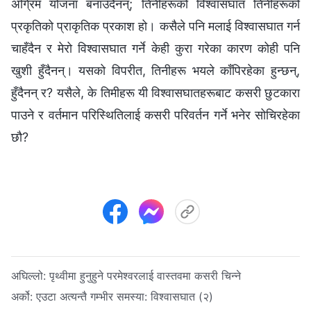
अग्रिम योजना बनाउँदैनन्; तिनीहरूको विश्‍वासघात तिनीहरूको
प्रकृतिको प्राकृतिक प्रकाश हो। कसैले पनि मलाई विश्‍वासघात गर्न
चाहँदैन र मेरो विश्‍वासघात गर्ने केही कुरा गरेका कारण कोही पनि
खुशी हुँदैनन्। यसको विपरीत, तिनीहरू भयले काँपिरहेका हुन्छन्,
हुँदैनन् र? यसैले, के तिमीहरू यी विश्‍वासघातहरूबाट कसरी छुटकारा
पाउने र वर्तमान परिस्थितिलाई कसरी परिवर्तन गर्ने भनेर सोचिरहेका
छौ?
अघिल्लो:
पृथ्वीमा हुनुहुने परमेश्‍वरलाई वास्तवमा कसरी चिन्ने
अर्को:
एउटा अत्यन्तै गम्भीर समस्या: विश्‍वासघात (२)