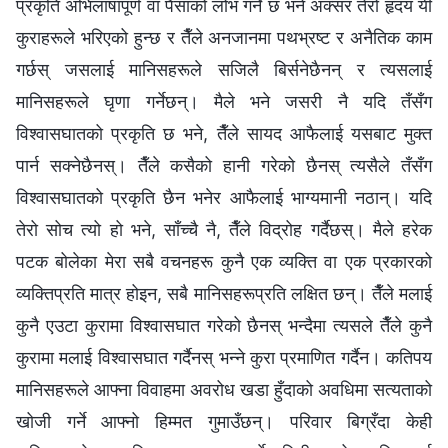
प्रकृति अभिलाषापूर्ण वा पैसाको लोभ गर्ने छ भने अक्सर तेरो हृदय यी
कुराहरूले भरिएको हुन्छ र तैँले अनजानमा पथभ्रष्ट र अनैतिक काम
गर्छस् जसलाई मानिसहरूले सजिलै बिर्सनेछैनन् र त्यसलाई
मानिसहरूले घृणा गर्नेछन्। मैले भने जसरी नै यदि तँसँग
विश्‍वासघातको प्रकृति छ भने, तैँले सायद आफैलाई यसबाट मुक्त
पार्न सक्नेछैनस्। तैँले कसैको हानी गरेको छैनस् त्यसैले तँसँग
विश्‍वासघातको प्रकृति छैन भनेर आफैलाई भाग्यमानी नठान्। यदि
तेरो सोच त्यो हो भने, साँच्चै नै, तैँले विद्रोह गर्दैछस्। मैले हरेक
पटक बोलेका मेरा सबै वचनहरू कुनै एक व्यक्ति वा एक प्रकारको
व्यक्तिप्रति मात्र होइन, सबै मानिसहरूप्रति लक्षित छन्। तैँले मलाई
कुनै एउटा कुरामा विश्‍वासघात गरेको छैनस् भन्दैमा त्यसले तैँले कुनै
कुरामा मलाई विश्‍वासघात गर्दैनस् भन्‍ने कुरा प्रमाणित गर्दैन। कतिपय
मानिसहरूले आफ्ना विवाहमा अवरोध खडा हुँदाको अवधिमा सत्यताको
खोजी गर्ने आफ्नो हिम्मत गुमाउँछन्। परिवार बिग्रँदा केही