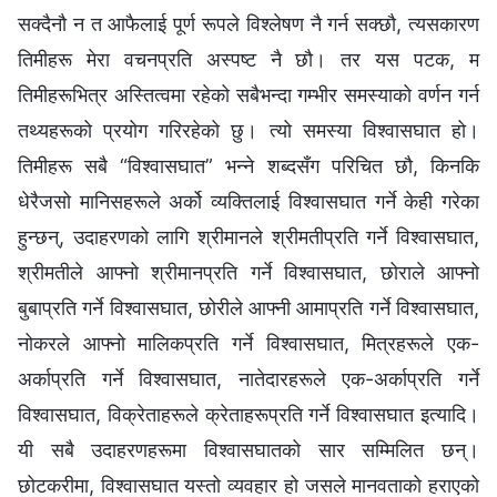
सक्दैनौ न त आफैलाई पूर्ण रूपले विश्‍लेषण नै गर्न सक्छौ, त्यसकारण
तिमीहरू मेरा वचनप्रति अस्पष्ट नै छौ। तर यस पटक, म
तिमीहरूभित्र अस्तित्वमा रहेको सबैभन्दा गम्भीर समस्याको वर्णन गर्न
तथ्यहरूको प्रयोग गरिरहेको छु। त्यो समस्या विश्‍वासघात हो।
तिमीहरू सबै “विश्‍वासघात” भन्‍ने शब्दसँग परिचित छौ, किनकि
धेरैजसो मानिसहरूले अर्को व्यक्तिलाई विश्‍वासघात गर्ने केही गरेका
हुन्छन्, उदाहरणको लागि श्रीमानले श्रीमतीप्रति गर्ने विश्‍वासघात,
श्रीमतीले आफ्नो श्रीमानप्रति गर्ने विश्‍वासघात, छोराले आफ्नो
बुबाप्रति गर्ने विश्‍वासघात, छोरीले आफ्नी आमाप्रति गर्ने विश्‍वासघात,
नोकरले आफ्नो मालिकप्रति गर्ने विश्‍वासघात, मित्रहरूले एक-
अर्काप्रति गर्ने विश्‍वासघात, नातेदारहरूले एक-अर्काप्रति गर्ने
विश्‍वासघात, विक्रेताहरूले क्रेताहरूप्रति गर्ने विश्‍वासघात इत्यादि।
यी सबै उदाहरणहरूमा विश्‍वासघातको सार सम्मिलित छन्।
छोटकरीमा, विश्‍वासघात यस्तो व्यवहार हो जसले मानवताको हराएको