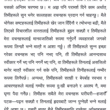
यसको अन्तिम चरणमा छ। म अझ पनि परामर्श दिने काम अर्थात्
तिमीहरूले सुन भनेर सल्लाहका वचनहरू प्रदान गर्न चाहन्छु। मैले
भोगेका कष्टहरूलाई तिमीहरूले खेर जान दिँदैनौ र त्योभन्दा बढी, मैले
लिएको विचारशील वास्तालाई तिमीहरूले बुझ्‍न सक्छौ र तिमीहरूले
मेरा वचनहरूलाई मानवजातिको रूपमा गर्नुपर्ने व्यवहारको जगको
रूपमा लिन्छौ भन्‍ने मात्रै म आशा गर्छु। ती तिमीहरूले सुन्‍न इच्छा
गरेका वचनहरू भए पनि नभए पनि, ती तिमीहरूले आनन्दसाथ
स्वीकार गर्ने भए पनि नगर्ने भए पनि, वा तिमीहरूले तिनलाई असजिलो
मानेर मात्रै स्वीकार गर्न सके पनि, तिमीहरूले तिनीहरूलाई गम्भीर
रूपमा लिनैपर्छ। अन्यथा, तिमीहरूको सतही र बेपर्बाह स्वभाव र
आचरणहरूले मलाई गम्भीर रूपमा दुःखी बनाउने र अवश्य नै, ममा
घृणा पैदा गर्नेछ। तिमीहरू सबैले मेरा वचनहरू घरीघरी—हजारौँ
पटक—पढ्न सक्छौ र तिनलाई हृदयबाटै जान्‍न पुग्‍नेछौ भन्‍ने मलाई
धेरै आशा छ। यसरी मात्र मैले तिमीहरूमाथि राखेका अपेक्षाहरूमा