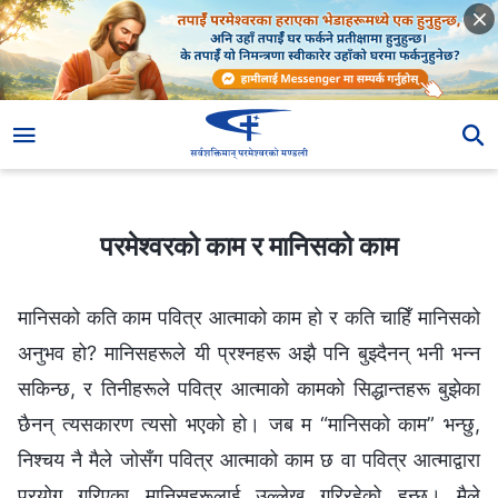
परमेश्‍वरको काम र मानिसको काम
परमेश्‍वरको काम र मानिसको काम
मानिसको कति काम पवित्र आत्माको काम हो र कति चाहिँ मानिसको
अनुभव हो? मानिसहरूले यी प्रश्‍नहरू अझै पनि बुझ्दैनन् भनी भन्‍न
सकिन्छ, र तिनीहरूले पवित्र आत्माको कामको सिद्धान्तहरू बुझेका
छैनन् त्यसकारण त्यसो भएको हो। जब म “मानिसको काम” भन्‍छु,
निश्‍चय नै मैले जोसँग पवित्र आत्माको काम छ वा पवित्र आत्माद्वारा
प्रयोग गरिएका मानिसहरूलाई उल्लेख गरिरहेको हुन्छु। मैले