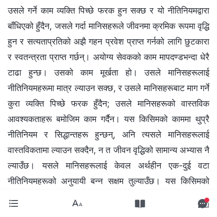
उसले गर्ने काम व्यक्ति पिच्छे फरक हुन सक्छ र यो नीतिनियमद्वारा
बाँधिएको हुँदैन, जसले गर्दा मानिसहरूले जीवनमा क्रमिक रूपमा वृद्धि
हुन र सत्यताप्रतिको अझै गहन प्रवेश प्राप्त गर्नको लागि छुटकारा
र स्वतन्‍त्रता प्राप्त गर्छन्। अयोग्य सेवकको काम मापदण्डभन्दा धेरै
टाढा हुन्छ। उसको काम मूर्खता हो। उसले मानिसहरूलाई
नीतिनियमहरूमा मात्र ल्याउन सक्छ, र उसले मानिसहरूबाट माग गर्ने
कुरा व्यक्ति पिच्छे फरक हुँदैन; उसले मानिसहरूको वास्तविक
आवश्‍यकताहरू बमोजिम काम गर्दैन। यस किसिमको काममा थुप्रै
नीतिनियम र सिद्धान्तहरू हुन्छन्, अनि त्यसले मानिसहरूलाई
वास्तविकतामा ल्याउन सक्दैन, न त जीवन वृद्धिको सामान्य अभ्यास नै
ल्याउँछ। यसले मानिसहरूलाई केवल अर्थहीन एक-दुई वटा
नीतिनियमहरूको अनुयायी बन्‍न सक्षम तुल्याउँछ। यस किसिमको
अगुवाइले मानिसहरूलाई अन्यत्रै डोर्‍याउन सक्छ। उसले तँलाई
आफूजस्तै बनाउँछ; उसले तँलाई उसँग जे छ र ऊ जो हो त्यस्तै