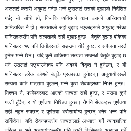
अरूलाई कसरी अगुवाइ गर्नेछ भन्‍ने कुरालाई उसको बुझाइले निर्देशित
गर्छ; यो साँचो हो, किनकि व्यक्तिको काम उसको अस्तित्वको
अभिव्यक्ति नै हो। सत्यताको सही बुझाइ भएकाहरूले अगुवाइ गरेका
मानिसहरूसँग पनि सत्यताको सही बुझाइ हुन्छ। बेतुके बुझाइ बोकेका
मानिसहरू भए पनि तिनीहरूको सङ्ख्या थोरै हुन्छ, र सबैजना यस्तै
हुनेछ भन्‍ने छैन। यदि कुनै व्यक्तिमा सत्यता सम्‍बन्धी बेतुके बुझाइ छ
भने उसलाई पछ्याउनेहरू पनि अवश्यै विकृत नै हुनेछन्, र यी
मानिसहरू हरेक कोणले बेतुके प्रकारका हुनेछन्। अनुयायीहरूले
सत्यता कति मात्रामा बुझ्छन् भन्‍ने कुरा सेवकहरूमा निर्भर हुन्छ।
निश्‍चय नै, परमेश्‍वरबाट आएको सत्यता सही हुन्छ, र यसमा कुनै
गल्ती हुँदैन, र यो पूर्णतया निश्‍चित हुन्छ। तैपनि सेवकहरू पूर्णतया
सही नहुन सक्छन् र पूर्णतया भरोसायोग्य हुन्छन् भनेर भन्‍न पनि
सकिँदैन। यदि सेवकहरूसँग सत्यतालाई अभ्यास गर्ने व्यावहारिक
तरिका छ भने अनुयायीहरूसँग पनि त्यही किसिमको अभ्यास गर्ने