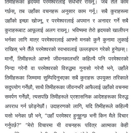
तिमीहरूका हृदयमा परमेश्‍वरलाई सधैँभरि राख्‍नू। जब तैँले काम
गर्छस्, तब उहाँका वचनहरू अनुसार काम गर्नू। सबै कुराहरूमा
उहाँको इच्छा खोज्‍नू, र परमेश्‍वरलाई अपमान र अनादर गर्ने सबै
कुराहरूबाट आफूलाई अलग राख्‍नू। भविष्यमा तेरो हृदयको खालीपन
भर्नका लागि मात्र परमेश्‍वरलाई आफ्नो मनको कुनै कुनामा लुकाई
राखिस् भने तैँले परमेश्‍वरको स्वभावलाई उल्‍लङ्घन गरेको हुनेछस्।
मानौं, तिमीहरूले आफ्नो जीवनकालभरि कहिल्यै पनि परमेश्‍वरको
निन्दा गरेनौ वा परमेश्‍वरको विरुद्धमा गुनासो गरेनौ भने, उहाँले
तिमीहरूका जिम्मामा सुम्पिदिनुभएका सबै कुराहरू उपयुक्त तरिकाले
सदुपयोग गर्नेछौ, साथै तिमीहरूका जीवनभरि आफैलाई उहाँको वचनमा
समर्पण गर्नेछौ, त्यसपछि तिमीहरूले प्रशासनिक आदेशहरूका विरुद्ध
अपराध गर्न छोड्नेछौं। उदाहरणको लागि, यदि तिमीहरूले कहिल्यै
यसो भनेका छौ भने, “उहाँ परमेश्‍वर हुनुहुन्छ भनी किन मैले विचार
गर्नुपर्छ?” “मेरो विचारमा यी वचनहरू पवित्र आत्माका केही