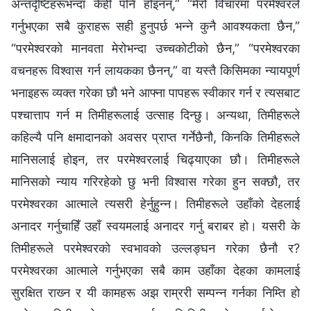
अन्तर्दृष्टिहरूभन्दा केही पनि होइनन्,” “मेरो विचारमा परमेश्‍वरले
गर्नुभएका सबै कुराहरू सही हुनुपर्छ भन्‍ने कुनै आवश्यकता छैन,”
“परमेश्‍वरको मानवता मेरोभन्दा उच्‍चकोटीको छैन,” “परमेश्‍वरका
वचनहरू विश्‍वास गर्न लायकका छैनन्,” वा यस्तै किसिमका न्यायपूर्ण
भनाइहरू व्यक्त गरेका छौ भने आफ्ना पापहरू स्वीकार गर्न र त्यसबाट
पश्‍चात्ताप गर्न म तिमीहरूलाई उत्साह दिन्छु। अन्यथा, तिमीहरूले
कहिल्यै पनि क्षमादानको अवसर प्राप्‍त गर्नेछैनौ, किनकि तिमीहरूले
मानिसलाई होइन, तर परमेश्‍वरलाई चिढ्याएका छौ। तिमीहरूले
मानिसको न्याय गरिरहेको छु भनी विश्‍वास गरेका हुन सक्छौ, तर
परमेश्‍वरका आत्माले त्यसरी हेर्नुहुन्‍न। तिमीहरूले उहाँको देहलाई
अनादर गर्नुचाहिँ उहाँ स्वयमलाई अनादर गर्नु बराबर हो। यसरी के
तिमीहरूले परमेश्‍वरको स्वभावको उल्‍लङ्घन गरेका छैनौ र?
परमेश्‍वरका आत्माले गर्नुभएका सबै काम उहाँका देहका कामलाई
सुरक्षित राख्‍न र यी कामहरू अझ राम्ररी सम्‍पन्‍न गर्नका निम्‍ति हो