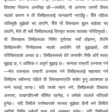
विषयमा नितान्त अनभिज्ञ छौ—त्यसैले, यो अत्यन्त जरुरी विषय
भएको कारण म ती तिमीहरूलाई जानकारी गराउँछु। तैँले पहिला
जतिसुकै बुझेको भए तापनि, तैँले यी विषयहरू बुझ्‍न चाहेका भए
तापनि, मैले ती सबै तिमीहरूलाई विस्तृत रूपमा व्याख्या गरिदिनुपर्छ।
यी विषयहरू तिमीहरूका निम्ति पूर्णतया नयाँ होइनन्, तैपनि
तिमीहरूसँग यिनीहरूमा भएको अर्थसँग धेरै बुझाइको, धेरै
परिचितताको अभाव छ। तिमीहरूमध्ये धेरै जनासँग निकै थोरै मात्र
बुझाइ छ, र आंशिक र अपूर्ण बुझाइ छ। सत्यता राम्ररी अभ्यास गर्न
—मेरा वचनहरू राम्ररी अभ्यास गर्न तिमीहरूलाई सहायता गर्न
तिमीहरू सबैभन्दा पहिले यी विषयहरूप्रति सचेत हुनु आवश्यक छ
भन्‍ने मलाई लाग्छ। यदि त्यसो भएन भने, तिमीहरूको विश्‍वास
अस्पष्ट, पाखण्डीपनमै सीमित रहनेछ, र धर्मको जालले भरिएको
हुनेछ। यदि तिमीले परमेश्‍वरको स्वभाव बुझेका छैनौ भने तिमीले
उहाँको निम्ति गर्नुपर्ने काम गर्न असम्भव हुनेछ। यदि तिमीलाई