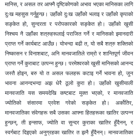
मानिस, र असल तर आफ्नै दृष्टिकोणको अभाव भएका मानिसका लागि
दुःख महसुस गर्नुहुन्छ। उहाँको दुःख उहाँको भलाइ र उहाँको कृपाको
सङ्केत हो, सुन्दरता र परोपकारको सङ्केत हो। उहाँको खुसी
निश्‍चय नै उहाँका शत्रुहरूलाई पराजित गर्ने र मानिसको इमानदारी
प्राप्त गर्ने कार्यबाट आउँछ। योभन्दा बढी त, यो सबै शत्रु शक्तिको
निष्कासन र विनाशबाट, अनि मानवजातिले राम्रो र शान्तिपूर्ण जीवन
प्राप्‍त गर्ने कुराबाट उत्पन्न हुन्छ। परमेश्‍वरको खुसी मानिसको आनन्द
जस्तै होइन, बरु यो त असल फलहरू कटाइ गर्ने भावना हो, जुन
भावना आनन्दभन्दा अझ धेरै ठूलो कुरा हो। उहाँको खुसीयाली
मानवजाति यस समयदेखि कष्टबाट मुक्त भएको, र मानवजाति
ज्योतिको संसारमा प्रवेश गरेको सङ्केत हो। अर्कोतिर,
मानवजातिका संवेगहरू सबै उसका आफ्ना हितहरूका खातिर उत्पन्‍न
हुन्छन्, ती इन्साफ, ज्योति वा सुन्दर कुराका खातिर हुँदैनन्, र
स्वर्गबाट दिइएको अनुग्रहका खातिर त झनै हुँदैनन्। मानवजातिका