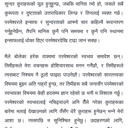
सुन्दर कुराहरूको मूल हुनुहुन्छ, जबकि मानिस त्यो हो, जसले सबै
कुरूपता र दुष्टताको उत्तराधिकार लिन्छ र तिनलाई व्यक्त गर्छ।
परमेश्‍वरले इन्साफ र सुन्दरताको आफ्नो सार कहिल्यै रूपान्तरण
गर्नुहुनेछैन, तैपनि मानिस कुनै पनि समयमा र कुनै पनि स्थानमा
इन्साफलाई धोका दिएर परमेश्‍वरदेखि टाढा जान सक्छ।
मैले बोलेका हरेक वाक्यमा परमेश्‍वरको स्वभाव समावेश छन्।
तिमीहरूले मेरा वचनहरू होशियारसाथ मनन गर्नेछौ, र तिमीहरूले
त्यसबाट निश्‍चय नै ठूलो फाइदा पाउनेछौ। परमेश्‍वरको सारतत्त्वका
विषयमा बुझ्‍न अति गाह्रो हुन्छ, तर तिमीहरू सबै जनासँग परमेश्‍वरको
स्वभावका विषयमा केही हदसम्म ज्ञान रहेको छ भनी म विश्‍वास गर्छु।
परमेश्‍वरको स्वभावलाई नचिढ्याउने अनि तैँले गरेका कुराहरूका
बारेमा मलाई देखाउनको लागि तँसँग धेरै कुराहरू हुनेछन् भन्‍ने मेरो
आशा छ। त्यसपछि म सुनिश्‍चित हुनेछु। उदाहरणको लागि,