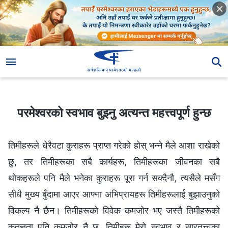
परमेश्‍वरको स्वभाव बुझ्‍नु अत्यन्त महत्त्वपूर्ण हुन्छ
परमेश्‍वरको स्वभाव बुझ्‍नु अत्यन्त महत्त्वपूर्ण हुन्छ
तिमीहरूले धेरैवटा कुराहरू प्राप्‍त गरेको होस् भन्‍ने मैले आशा राखेको
छु, तर तिमीहरूका सबै कार्यहरू, तिमीहरूका जीवनका सबै
थोकहरूले पनि मैले भनेका कुराहरू पूरा गर्न सक्दैनौ, त्यसैले मसँग
सीधै मुख्य बुँदामा आएर आफ्ना अभिप्रायहरू तिमीहरूलाई बुझाउनुको
विकल्प नै छैन। तिमीहरूको विवेक कमजोर भए जस्तै तिमीहरूको
कृतज्ञता पनि कमजोर नै छ, तिमीहरू मेरो स्वभाव र सारतत्त्वका