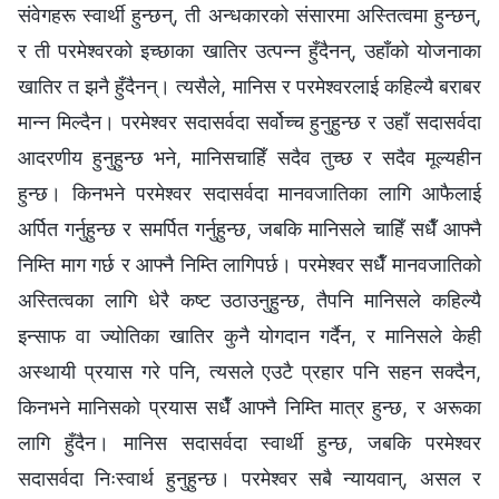
संवेगहरू स्वार्थी हुन्छन्, ती अन्धकारको संसारमा अस्तित्वमा हुन्छन्,
र ती परमेश्‍वरको इच्छाका खातिर उत्पन्न हुँदैनन्, उहाँको योजनाका
खातिर त झनै हुँदैनन्। त्यसैले, मानिस र परमेश्‍वरलाई कहिल्यै बराबर
मान्न मिल्दैन। परमेश्‍वर सदासर्वदा सर्वोच्‍च हुनुहुन्छ र उहाँ सदासर्वदा
आदरणीय हुनुहुन्छ भने, मानिसचाहिँ सदैव तुच्छ र सदैव मूल्यहीन
हुन्छ। किनभने परमेश्‍वर सदासर्वदा मानवजातिका लागि आफैलाई
अर्पित गर्नुहुन्छ र समर्पित गर्नुहुन्छ, जबकि मानिसले चाहिँ सधैँ आफ्नै
निम्ति माग गर्छ र आफ्नै निम्ति लागिपर्छ। परमेश्‍वर सधैँ मानवजातिको
अस्तित्वका लागि धेरै कष्ट उठाउनुहुन्छ, तैपनि मानिसले कहिल्यै
इन्साफ वा ज्योतिका खातिर कुनै योगदान गर्दैन, र मानिसले केही
अस्थायी प्रयास गरे पनि, त्यसले एउटै प्रहार पनि सहन सक्दैन,
किनभने मानिसको प्रयास सधैँ आफ्नै निम्ति मात्र हुन्छ, र अरूका
लागि हुँदैन। मानिस सदासर्वदा स्वार्थी हुन्छ, जबकि परमेश्‍वर
सदासर्वदा निःस्वार्थ हुनुहुन्छ। परमेश्‍वर सबै न्यायवान्, असल र