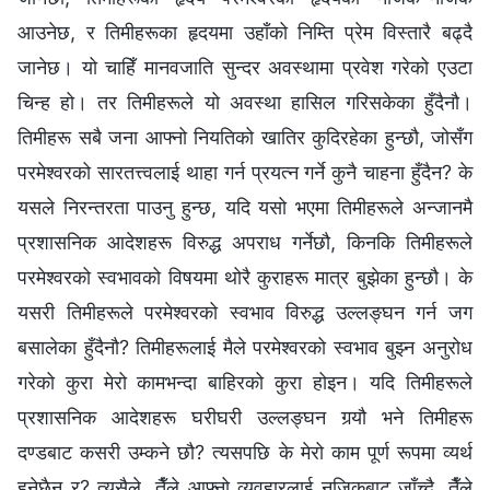
आउनेछ, र तिमीहरूका हृदयमा उहाँको निम्ति प्रेम विस्तारै बढ्दै
जानेछ। यो चाहिँ मानवजाति सुन्दर अवस्थामा प्रवेश गरेको एउटा
चिन्ह हो। तर तिमीहरूले यो अवस्था हासिल गरिसकेका हुँदैनौ।
तिमीहरू सबै जना आफ्नो नियतिको खातिर कुदिरहेका हुन्छौ, जोसँग
परमेश्‍वरको सारतत्त्वलाई थाहा गर्न प्रयत्‍न गर्ने कुनै चाहना हुँदैन? के
यसले निरन्तरता पाउनु हुन्छ, यदि यसो भएमा तिमीहरूले अन्जानमै
प्रशासनिक आदेशहरू विरुद्ध अपराध गर्नेछौ, किनकि तिमीहरूले
परमेश्‍वरको स्वभावको विषयमा थोरै कुराहरू मात्र बुझेका हुन्छौ। के
यसरी तिमीहरूले परमेश्‍वरको स्वभाव विरुद्ध उल्‍लङ्घन गर्न जग
बसालेका हुँदैनौ? तिमीहरूलाई मैले परमेश्‍वरको स्वभाव बुझ्‍न अनुरोध
गरेको कुरा मेरो कामभन्दा बाहिरको कुरा होइन। यदि तिमीहरूले
प्रशासनिक आदेशहरू घरीघरी उल्लङ्‍घन गर्‍यौ भने तिमीहरू
दण्डबाट कसरी उम्कने छौ? त्यसपछि के मेरो काम पूर्ण रूपमा व्यर्थ
हुनेछैन र? त्यसैले, तैँले आफ्नो व्यवहारलाई नजिकबाट जाँच्‍दै, तैँले