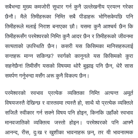
सबैभन्दा मुख्य कमजोरी सुधार गर्न कुनै उल्लेखनीय प्रयत्‍न गरेका
छैनौ। मैले तिमीहरूका निम्ति सबै पीडाहरू भोगिसकेपछि पनि
तिमीहरूले मलाई निराश बनाएका छौ। यसमा कुनै आश्‍चर्य छैन कि
तिमीहरूसँग परमेश्‍वरको निम्ति कुनै आदर छैन र तिमीहरूको जीवनमा
सत्यताको उपस्थिति छैन। कसरी यस किसिमका मानिसहरूलाई
सन्तहरू मान्‍न सकिन्छ? स्वर्गको कानुनले यस किसिमको कुरा
सहनेछैन! तिमीसँग यसको विषयमा थोरै बुझाइ पनि छैन, धेरै सास
समर्पण गर्नुभन्दा मसँग अरू कुनै विकल्प छैन।
परमेश्‍वरको स्वभाव प्रत्येक व्यक्तिका निम्ति अत्यन्त अमूर्त
विषयजस्तै देखिन्छ र वास्तवमा त्यस्तै हो, साथै यो प्रत्येक व्यक्तिले
सजिलै स्वीकार गर्न सक्‍ने विषय पनि होइन, किनकि उहाँको स्वभाव
मानवजातिको व्यक्तित्व जस्तो होइन। परमेश्‍वरको पनि आफ्नै
आनन्द, रीस, दुःख र खुशीका भावनाहरू छन्, तर यी भावनात्मक