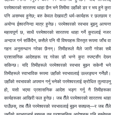
परमेश्‍वरको सारतत्त्व थाहा छैन भने तिमीमा उहाँको डर र भय हुने कुरा
पनि असम्भव हुनेछ; बरु केवल देखावटी धर्म-कार्यहरू र छलछाम र
अयोग्य ईश्‍वरनिन्दा मात्र हुनेछ। परमेश्‍वरको स्वभाव बुझ्‍नु अत्यन्त
महत्वपूर्ण छ, साथै परमेश्‍वरको सारतत्त्व थाहा गर्ने कुरालाई नजर
अन्दाज गर्न सकिँदैन, कसैले पनि यी विषयहरू विस्तृत रूपमा जाँच वा
गहन अनुसन्धान गरेका छैनन्। तिमीहरूले मैले जारी गरेका सबै
प्रशासनिक आदेशहरू रद्द गरेका छौ भन्‍ने कुरा स्पष्‍टसँग देख्‍न
सकिन्छ। यदि तिमीहरूले परमेश्‍वरको स्वभाव बुझ्‍न सकेनौ भने
तिमीहरूले स्वाभाविक रूपमा उहाँको स्वभावलाई उल्‍लङ्घन गर्नेछौ।
उहाँको स्वभावको अपमान गर्नु भनेको परमेश्‍वरलाई क्रोधित तुल्याउनु
हो, यसो भएमा प्रशासनिक आदेश भङ्ग गर्नु नै तिमीहरूका
कार्यहरूका आखिरी फल हुनेछ। जब तैँले परमेश्‍वरको सारतत्त्व थाहा
पाउँछस्, तब तैँले परमेश्‍वरको स्वभावलाई बुझ्‍न सक्छस्—र जब तैँले
उहाँको स्वभावलाई बुझ्छस् तब प्रशासनिक आदेशहरू पनि बुझ्नेछस्