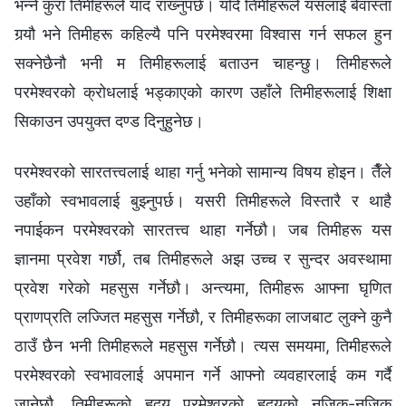
भन्‍ने कुरा तिमीहरूले याद राख्‍नुपर्छ। यदि तिमीहरूले यसलाई बेवास्ता
गर्‍यौ भने तिमीहरू कहिल्यै पनि परमेश्‍वरमा विश्‍वास गर्न सफल हुन
सक्‍नेछैनौ भनी म तिमीहरूलाई बताउन चाहन्छु। तिमीहरूले
परमेश्‍वरको क्रोधलाई भड्काएको कारण उहाँले तिमीहरूलाई शिक्षा
सिकाउन उपयुक्त दण्ड दिनुहुनेछ।
परमेश्‍वरको सारतत्त्वलाई थाहा गर्नु भनेको सामान्य विषय होइन। तैँले
उहाँको स्वभावलाई बुझ्‍नुपर्छ। यसरी तिमीहरूले विस्तारै र थाहै
नपाईकन परमेश्‍वरको सारतत्त्व थाहा गर्नेछौ। जब तिमीहरू यस
ज्ञानमा प्रवेश गर्छौ, तब तिमीहरूले अझ उच्‍च र सुन्दर अवस्थामा
प्रवेश गरेको महसुस गर्नेछौ। अन्त्यमा, तिमीहरू आफ्ना घृणित
प्राणप्रति लज्‍जित महसुस गर्नेछौ, र तिमीहरूका लाजबाट लुक्‍ने कुनै
ठाउँ छैन भनी तिमीहरूले महसुस गर्नेछौ। त्यस समयमा, तिमीहरूले
परमेश्‍वरको स्वभावलाई अपमान गर्ने आफ्नो व्यवहारलाई कम गर्दै
जानेछौ, तिमीहरूको हृदय परमेश्‍वरको हृदयको नजिक-नजिक