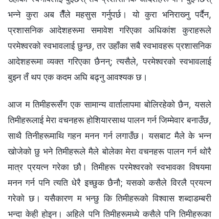
भन्‍ने कुरा अब तैँले महसुस गर्नुपर्छ। यो कुरा भनिराख्‍नु पर्दैन,
प्रशासनिक आदेशहरूमा समावेश गरिएका अधिकांश कुराहरूले
परमेश्‍वरको स्वभावलाई छुन्छ, तर उहाँका सबै स्वभावहरू प्रशासनिक
आदेशहरूमा व्यक्त गरिएका छैनन्; त्यसैले, परमेश्‍वरको स्वभावलाई
बुझ्‍न तँ थप एक कदम अघि बढ्नु आवश्‍यक छ।
आज म तिमीहरूसँग एक सामान्य वार्तालापमा बोलिरहेको छैन, यसले
तिमीहरूलाई मेरा वचनहरू होशियारसाथ पालन गर्न जिम्मेवार बनाउँछ,
साथै तिनीहरूमाथि गहन मनन गर्न लगाउँछ। यसबाट मैले के भन्‍न
खोजेको छु भने तिमीहरूले मैले बोलेका मेरा वचनहरू पालन गर्न थोरै
मात्र प्रयत्‍न गरेका छौ। तिमीहरू परमेश्‍वरको स्वभावका विषयमा
मनन गर्न पनि त्यति धेरै इच्छुक छैनौ; यसको कसैले विरलै प्रयत्‍न
गरेको छ। यसैकारण म भन्छु कि तिमीहरूको विश्‍वास शब्दाडम्बरी
भन्दा केही होइन। अहिले पनि तिमीहरूमध्ये कसैले पनि तिमीहरूका