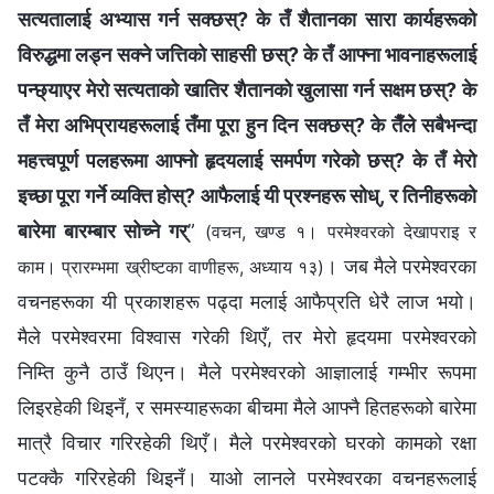
सत्यतालाई अभ्यास गर्न सक्छस्? के तँ शैतानका सारा कार्यहरूको
विरुद्धमा लड्न सक्‍ने जत्तिको साहसी छस्? के तँ आफ्‍ना भावनाहरूलाई
पन्छ्याएर मेरो सत्यताको खातिर शैतानको खुलासा गर्न सक्षम छस्? के
तँ मेरा अभिप्रायहरूलाई तँमा पूरा हुन दिन सक्छस्? के तैँले सबैभन्दा
महत्त्वपूर्ण पलहरूमा आफ्‍नो हृदयलाई समर्पण गरेको छस्? के तँ मेरो
इच्‍छा पूरा गर्ने व्यक्ति होस्? आफैलाई यी प्रश्‍नहरू सोध्, र तिनीहरूको
बारेमा बारम्‍बार सोच्‍ने गर्
”
(वचन, खण्ड १। परमेश्‍वरको देखापराइ र
। जब मैले परमेश्‍वरका
काम। प्रारम्‍भमा ख्रीष्‍टका वाणीहरू, अध्याय १३)
वचनहरूका यी प्रकाशहरू पढ्दा मलाई आफैप्रति धेरै लाज भयो।
मैले परमेश्‍वरमा विश्‍वास गरेकी थिएँ, तर मेरो हृदयमा परमेश्‍वरको
निम्ति कुनै ठाउँ थिएन। मैले परमेश्‍वरको आज्ञालाई गम्‍भीर रूपमा
लिइरहेकी थिइनँ, र समस्याहरूका बीचमा मैले आफ्‍नै हितहरूको बारेमा
मात्रै विचार गरिरहेकी थिएँ। मैले परमेश्‍वरको घरको कामको रक्षा
पटक्‍कै गरिरहेकी थिइनँ। याओ लानले परमेश्‍वरका वचनहरूलाई