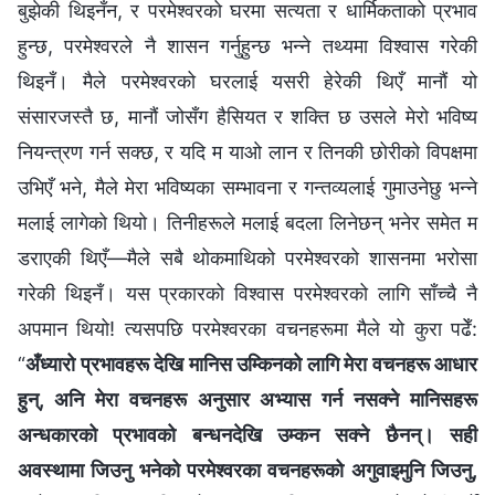
बुझेकी थिइनँन, र परमेश्‍वरको घरमा सत्यता र धार्मिकताको प्रभाव
हुन्छ, परमेश्‍वरले नै शासन गर्नुहुन्छ भन्‍ने तथ्यमा विश्‍वास गरेकी
थिइनँ। मैले परमेश्‍वरको घरलाई यसरी हेरेकी थिएँ मानौं यो
संसारजस्तै छ, मानौं जोसँग हैसियत र शक्ति छ उसले मेरो भविष्य
नियन्त्रण गर्न सक्छ, र यदि म याओ लान र तिनकी छोरीको विपक्षमा
उभिएँ भने, मैले मेरा भविष्यका सम्‍भावना र गन्तव्यलाई गुमाउनेछु भन्‍ने
मलाई लागेको थियो। तिनीहरूले मलाई बदला लिनेछन् भनेर समेत म
डराएकी थिएँ—मैले सबै थोकमाथिको परमेश्‍वरको शासनमा भरोसा
गरेकी थिइनँ। यस प्रकारको विश्‍वास परमेश्‍वरको लागि साँच्‍चै नै
अपमान थियो! त्यसपछि परमेश्‍वरका वचनहरूमा मैले यो कुरा पढेँ:
“
अँध्यारो प्रभावहरू देखि मानिस उम्किनको लागि मेरा वचनहरू आधार
हुन्, अनि मेरा वचनहरू अनुसार अभ्यास गर्न नसक्ने मानिसहरू
अन्धकारको प्रभावको बन्धनदेखि उम्कन सक्ने छैनन्। सही
अवस्थामा जिउनु भनेको परमेश्‍वरका वचनहरूको अगुवाइमुनि जिउनु,