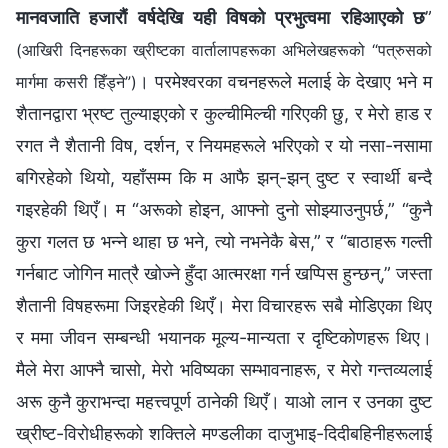
मानवजाति हजारौं वर्षदेखि यही विषको प्रभुत्वमा रहिआएको छ
”
(आखिरी दिनहरूका ख्रीष्टका वार्तालापहरूका अभिलेखहरूको “पत्रुसको
। परमेश्‍वरका वचनहरूले मलाई के देखाए भने म
मार्गमा कसरी हिँड्ने”)
शैतानद्वारा भ्रष्ट तुल्याइएको र कुल्चीमिल्ची गरिएकी छु, र मेरो हाड र
रगत नै शैतानी विष, दर्शन, र नियमहरूले भरिएको र यो नसा-नसामा
बगिरहेको थियो, यहाँसम्‍म कि म आफै झन्-झन् दुष्ट र स्वार्थी बन्दै
गइरहेकी थिएँ। म “अरूको होइन, आफ्नो दुनो सोझ्याउनुपर्छ,” “कुनै
कुरा गलत छ भन्‍ने थाहा छ भने, त्यो नभनेकै बेस,” र “बाठाहरू गल्ती
गर्नबाट जोगिन मात्रै खोज्ने हुँदा आत्मरक्षा गर्न खप्‍पिस हुन्छन्,” जस्ता
शैतानी विषहरूमा जिइरहेकी थिएँ। मेरा विचारहरू सबै मोडिएका थिए
र ममा जीवन सम्‍बन्धी भयानक मूल्य-मान्यता र दृष्टिकोणहरू थिए।
मैले मेरा आफ्‍नै चासो, मेरो भविष्यका सम्‍भावनाहरू, र मेरो गन्तव्यलाई
अरू कुनै कुराभन्दा महत्त्वपूर्ण ठानेकी थिएँ। याओ लान र उनका दुष्ट
ख्रीष्ट-विरोधीहरूको शक्तिले मण्डलीका दाजुभाइ-दिदीबहिनीहरूलाई