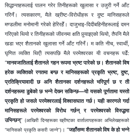
सिद्धान्तहरूलाई पालन गरेर तिनीहरूको खुलासा र उजुरी गर्ने आँट
गरिनँ। त्यसकारण, मैले ख्रीष्ट-विरोधीहरू र दुष्ट मानिसहरूले
मण्डलीमा मनोमानी गरेको हेरिरहेँ। दाजुभाइ-दिदीबहिनीहरूलाई दमन
गरिएको थियो र तिनीहरूको जीवनमा क्षति पुर्‍याइएको थियो, तैपनि मैले
खडा भएर शैतानको खुलासा गर्ने आँट गरिनँ। म कति नीच, स्वार्थी,
घृणित व्यक्ति थिएँ! त्यसपछि मैले परमेश्‍वरका यी वचनहरू पढेँ:
“
मानवजातिलाई शैतानले गहन रूपमा भ्रष्ट पारेको छ। शैतानको विष
हरेक व्यक्तिको रगतमा बग्छ र मानिसहरूको प्रकृति भ्रष्ट, दुष्ट,
प्रतिक्रियावादी छ अनि शैतानका दर्शनहरूले भरिपूर्ण छ र ती
दर्शनहरूमा डुबेको छ भन्‍ने देख्‍न सकिन्छ—यो यसको पूर्णतामा यस्तो
प्रकृति हो जसले परमेश्‍वरलाई विश्‍वासघात गर्छ। यही कारणले गर्दा
मानिसहरूले परमेश्‍वरको विरोध गर्छन् र परमेश्‍वरको विरुद्धमा
उभिन्छन्
”
(आखिरी दिनहरूका ख्रीष्टका वार्तालापहरूका अभिलेखहरूको
। “
जहाँसम्म शैतानको विष के हो भन्ने
“मानिसको प्रकृति कसरी जान्ने”)