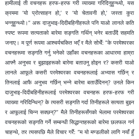
हामीलाई ती वचनहरू हरफ-हरफ गरी व्याख्या गरिदिनुहुन्थ्यो, यस
क्रममा ‘यो प्रोत्साहन हो,’ र ‘यो चेतावनी हो,’ जस्ता कुरा
भन्‍नुहुन्थ्यो।” अरू दाजुभाइ-दिदीबहिनीहरूले पनि याओ लानले कति
स्पष्ट रूपमा सत्यताको बारेमा सङ्गति गर्थिन् भनेर बताउँदै सहमति
जनाए। म पूर्ण रूपमा आश्‍चर्यचकित भएँ र मैले सोचेँ: “के परमेश्‍वरका
वचनहरूमा सङ्गति गर्नु भनेको उहाँका वचनहरूका आधारमा हाम्रा
आफ्‍नै अनुभव र बुझाइहरूको बारेमा बताउनु होइन र? कसरी याओ
लानले आफूले कसरी परमेश्‍वरका वचनहरूलाई अभ्यास गर्छिन् र
तिनलाई आफै अनुभव गर्छिन् भन्‍ने बारेमा बताउँदिनन्? उनले किन
दाजुभाइ-दिदीबहिनीहरूलाई परमेश्‍वरका वचनहरू हरफ-हरफ गरी
व्याख्या गरिदिन्थिन्? के त्यसरी सङ्गति गर्दा तिनीहरूले सत्यता बुझ्‍न
र आफूलाई चिन्‍न सक्छन्?” मैले तिनीहरूसँगको भेलामा परमेश्‍वरका
वचनहरूको सङ्गति गर्ने सम्‍बन्धी सिद्धान्तहरूको बारेमा छलफल गर्न
चाहन्थे, तर त्यसपछि मैले विचार गरेँ: “म यो मण्डलीको लागि नयाँ हुँ