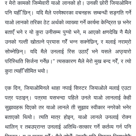
र मेरो कामको जिम्मेवारी याओ लानको हो। उनकी छोरी जियाओमिन
पनि यहीँ छिन्। यदि मैले परमेश्‍वरका वचनहरू सम्‍बन्धी सङ्गति गर्ने
याओ लानको तरिका ठेट अर्थको व्याख्या गर्ने कार्यमा केन्द्रित छ भनेर
बताएँ भने र यो कुरा उनीसम्म पुग्यो भने, म आएको क्षणदेखि नै मैले
उनको गल्ती खोतल्ने प्रयास गरेँ भन्न सक्नेछिन्, र मलाई नराम्रो
सोच्‍नेछिन्। यदि मैले उनलाई रिस उठाएँ भने यसले अप्ठ्यारो
परिस्थिति सिर्जना गर्नेछ।” त्यसकारण मैले मेरो मुख बन्द गरेँ, र त्यो
कुरा त्यहीँ सीमित भयो।
एक दिन, जियाओमिनले थाहा नपाई सिस्टर जियाओले मलाई एउटा
पत्र पठाइन्। पत्रमा यसभन्दा पहिले उनले याओ लानलाई केही
सुझावहरू दिएको तर याओ लानले ती सुझाव स्वीकार नगरेको भनेर
बताएको थियो। त्यति मात्र होइन, याओ लानले उनलाई रोक्न
थालिन् र तबउप्रान्त उनलाई अतिथि-सत्कार गर्ने कर्तव्य गर्न पनि