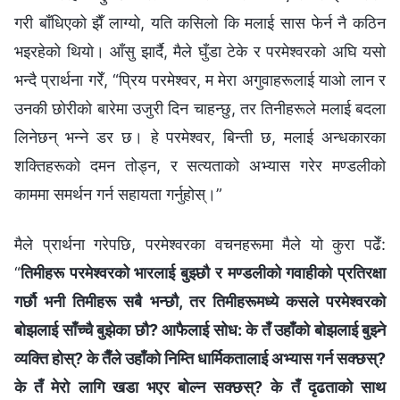
गरी बाँधिएको झैँ लाग्यो, यति कसिलो कि मलाई सास फेर्न नै कठिन
भइरहेको थियो। आँसु झार्दै, मैले घुँडा टेके र परमेश्‍वरको अघि यसो
भन्दै प्रार्थना गरेँ, “प्रिय परमेश्‍वर, म मेरा अगुवाहरूलाई याओ लान र
उनकी छोरीको बारेमा उजुरी दिन चाहन्छु, तर तिनीहरूले मलाई बदला
लिनेछन् भन्‍ने डर छ। हे परमेश्‍वर, बिन्ती छ, मलाई अन्धकारका
शक्तिहरूको दमन तोड्न, र सत्यताको अभ्यास गरेर मण्डलीको
काममा समर्थन गर्न सहायता गर्नुहोस्।”
मैले प्रार्थना गरेपछि, परमेश्‍वरका वचनहरूमा मैले यो कुरा पढेँ:
“
तिमीहरू परमेश्‍वरको भारलाई बुझ्छौ र मण्डलीको गवाहीको प्रतिरक्षा
गर्छौ भनी तिमीहरू सबै भन्छौ, तर तिमीहरूमध्ये कसले परमेश्‍वरको
बोझलाई साँच्‍चै बुझेका छौ? आफैलाई सोध: के तँ उहाँको बोझलाई बुझ्‍ने
व्यक्ति होस्? के तैँले उहाँको निम्ति धार्मिकतालाई अभ्यास गर्न सक्छस्?
के तँ मेरो लागि खडा भएर बोल्‍न सक्छस्? के तँ दृढताको साथ