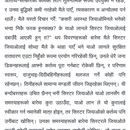
अतिथि-सत्कारको कामको लागि तुलनात्मक रूपमा उपयुक्त नै रहेछ,
र उनमा बुद्धिको कमी नरहेको मैले पाएँ, त्यसकारण म अन्योलमा पर्न
थालेँ। मैले यस्तो विचार गरेँ: “कसरी अवस्था जियाओमिनले भनेको
भन्दा निकै फरक हुनसक्छ? के याओ लानले सिस्टर जियाओलाई
दबाउँदै आएकी हुन् त?” थप विवरणहरूको बारेमा मैले सिस्टर
जियाओलाई सोध्दा मैले के थाहा पाएँ भने याओ लानले सुरक्षित
वातावरण एउटा निहुँको रूपमा प्रयोग गरिरहेकी छिन्, उनले धेरै जना
डिकनहरूलाई आफ्‍नो कर्तव्य पूरा गर्नबाट रोकेकी छिन्, र परिणाम
स्वरूप, दाजुभाइ-दिदीबहिनीहरूलाई मलजल गर्ने कोही पनि
रहेनछन्। तिनीहरूले सामान्य मण्डली जीवन जिइरहेका थिएनन्। यी
बन्दोबस्तहरू उचित छैनन् भनी सिस्टर जियाओले याओ लानसँग यी
समस्याहरूको बारेमा कुरा उठाउँदा, याओ लान ले यो कुरालाई
स्वीकार गर्न नमानेकी मात्र होइन, तर सिस्टर जियाओको कर्तव्य पनि
उनीबाट खोसिन्। उनका समस्याहरूको बारेमा सिस्टरले जियाओले