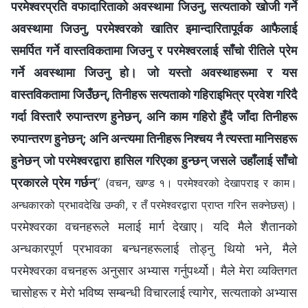
परमेश्‍वरप्रति वफादारिताको अवस्थामा जिउनु, सत्यताको खोजी गर्ने
अवस्थामा जिउनु, परमेश्‍वरको खातिर इमान्दारितापूर्वक आफैलाई
समर्पित गर्ने वास्तविकतामा जिउनु र परमेश्‍वरलाई साँचो रीतिले प्रेम
गर्ने अवस्थामा जिउनु हो। जो यस्तो अवस्थाहरूमा र यस
वास्तविकतामा जिउँछन्, तिनीहरू सत्यताको गहिराइभित्र प्रवेश गरिदै
गर्दा विस्तारै रुपान्तरण हुनेछन्, अनि काम गहिरो हुँदै जाँदा तिनीहरू
रुपान्तरण हुनेछन्; अनि अन्त्यमा तिनीहरू निश्चय नै त्यस्ता मानिसहरू
हुनेछन् जो परमेश्‍वरद्वारा हासिल गरिएका हुन्छन् जसले उहाँलाई साँचो
प्रकारले प्रेम गर्छन्
”
(वचन, खण्ड १। परमेश्‍वरको देखापराइ र काम।
।
अन्धकारको प्रभावदेखि उम्की, र तँ परमेश्‍वरद्वारा प्राप्त गरिन सक्नेछस्)
परमेश्‍वरका वचनहरूले मलाई मार्ग देखाए। यदि मैले शैतानको
अन्धकारपूर्ण प्रभावका बन्धनहरूलाई तोड्नु थियो भने, मैले
परमेश्‍वरका वचनहरू अनुसार अभ्यास गर्नुपर्थ्यो। मैले मेरा व्यक्तिगत
चासोहरू र मेरो भविष्य सम्‍बन्धी विचारलाई त्यागेर, सत्यताको अभ्यास