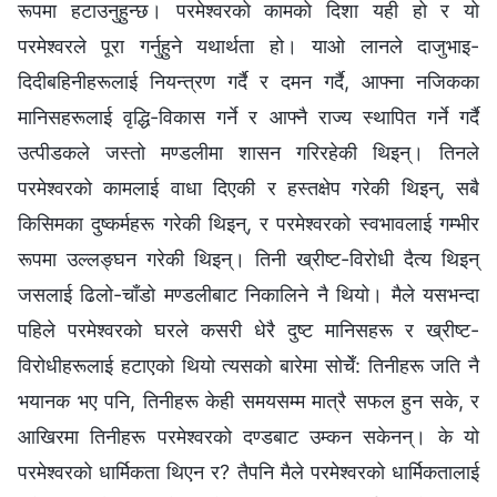
रूपमा हटाउनुहुन्छ। परमेश्‍वरको कामको दिशा यही हो र यो
परमेश्‍वरले पूरा गर्नुहुने यथार्थता हो। याओ लानले दाजुभाइ-
दिदीबहिनीहरूलाई नियन्त्रण गर्दै र दमन गर्दै, आफ्‍ना नजिकका
मानिसहरूलाई वृद्धि-विकास गर्ने र आफ्‍नै राज्य स्थापित गर्ने गर्दै
उत्पीडकले जस्तो मण्डलीमा शासन गरिरहेकी थिइन्। तिनले
परमेश्‍वरको कामलाई वाधा दिएकी र हस्तक्षेप गरेकी थिइन्, सबै
किसिमका दुष्कर्महरू गरेकी थिइन्, र परमेश्‍वरको स्वभावलाई गम्‍भीर
रूपमा उल्‍लङ्घन गरेकी थिइन्। तिनी ख्रीष्ट-विरोधी दैत्य थिइन्
जसलाई ढिलो-चाँडो मण्डलीबाट निकालिने नै थियो। मैले यसभन्दा
पहिले परमेश्‍वरको घरले कसरी धेरै दुष्ट मानिसहरू र ख्रीष्ट-
विरोधीहरूलाई हटाएको थियो त्यसको बारेमा सोचेँ: तिनीहरू जति नै
भयानक भए पनि, तिनीहरू केही समयसम्‍म मात्रै सफल हुन सके, र
आखिरमा तिनीहरू परमेश्‍वरको दण्डबाट उम्कन सकेनन्। के यो
परमेश्‍वरको धार्मिकता थिएन र? तैपनि मैले परमेश्‍वरको धार्मिकतालाई