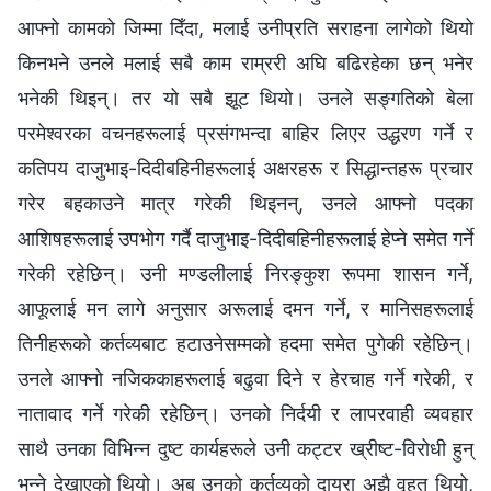
आफ्‍नो कामको जिम्‍मा दिँदा, मलाई उनीप्रति सराहना लागेको थियो
किनभने उनले मलाई सबै काम राम्ररी अघि बढिरहेका छन् भनेर
भनेकी थिइन्। तर यो सबै झूट थियो। उनले सङ्गतिको बेला
परमेश्‍वरका वचनहरूलाई प्रसंगभन्दा बाहिर लिएर उद्धरण गर्ने र
कतिपय दाजुभाइ-दिदीबहिनीहरूलाई अक्षरहरू र सिद्धान्तहरू प्रचार
गरेर बहकाउने मात्र गरेकी थिइनन्, उनले आफ्‍नो पदका
आशिषहरूलाई उपभोग गर्दै दाजुभाइ-दिदीबहिनीहरूलाई हेप्‍ने समेत गर्ने
गरेकी रहेछिन्। उनी मण्डलीलाई निरङ्कुश रूपमा शासन गर्ने,
आफूलाई मन लागे अनुसार अरूलाई दमन गर्ने, र मानिसहरूलाई
तिनीहरूको कर्तव्यबाट हटाउनेसम्‍मको हदमा समेत पुगेकी रहेछिन्।
उनले आफ्‍नो नजिककाहरूलाई बढुवा दिने र हेरचाह गर्ने गरेकी, र
नातावाद गर्ने गरेकी रहेछिन्। उनको निर्दयी र लापरवाही व्यवहार
साथै उनका विभिन्‍न दुष्ट कार्यहरूले उनी कट्टर ख्रीष्ट-विरोधी हुन्
भन्‍ने देखाएको थियो। अब उनको कर्तव्यको दायरा अझै वृहत् थियो,