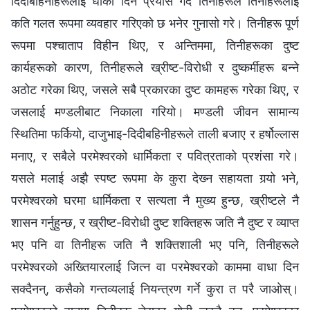
दिदीबहिनीहरूलाई धोका दिने प्रयास गर्दै तिनीहरूले तिनीहरूलाई
कति गलत रूपमा व्यवहार गरिएको छ भनेर गुनासो गरे। तिनीहरू पूर्ण
रूपमा पश्‍चाताप विहीन थिए, र अन्तिममा, तिनीहरूका दुष्ट
कार्यहरूको कारण, तिनीहरूले ख्रीष्ट-विरोधी र दुष्कर्मीहरू बन्‍ने
अठोट गरेका थिए, जसले सबै प्रकारका दुष्ट कामहरू गरेका थिए, र
जसलाई मण्डलीबाट निकाला गरियो। मण्डली जीवन सामान्य
स्थितिमा फर्कियो, दाजुभाइ-दिदीबहिनीहरूले ताली बजाए र हर्षोल्‍लास
मनाए, र सबैले परमेश्‍वरको धार्मिकता र पवित्रताको प्रशंसा गरे।
यसले मलाई अझै स्पष्ट रूपमा के कुरा देख्‍न सहायता गर्‍यो भने,
परमेश्‍वरको घरमा धार्मिकता र सत्यता नै मुख्य हुन्छ, ख्रीष्‍टले नै
शासन गर्नुहुन्छ, र ख्रीष्ट-विरोधी दुष्ट शक्तिहरू जति नै दुष्ट र व्याप्त
भए पनि वा तिनीहरू जति नै शक्तिशाली भए पनि, तिनीहरूले
परमेश्‍वरको अख्तियारलाई जित्‍न वा परमेश्‍वरको काममा वाधा दिन
सक्दैनन्, कसैको गन्तव्यलाई नियन्त्रण गर्ने कुरा त परै जाओस्।