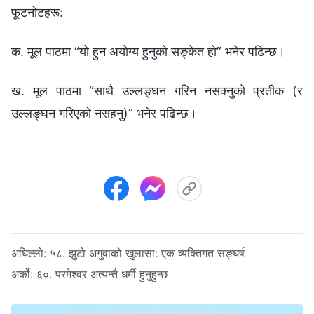
फूटनोटहरू:
क. मूल पाठमा “यो हुन अयोग्य हुनुको सङ्केत हो” भनेर पढिन्छ।
ख. मूल पाठमा “साथै उल्‍लङ्घन गरिन नसक्‍नुको प्रतीक (र
उल्‍लङ्घन गरिएको नसहनु)” भनेर पढिन्छ।
अघिल्लो:
५८. झुटो अगुवाको खुलासा: एक व्यक्तिगत सङ्घर्ष
अर्को:
६०. परमेश्‍वर अत्यन्तै धर्मी हुनुहुन्छ