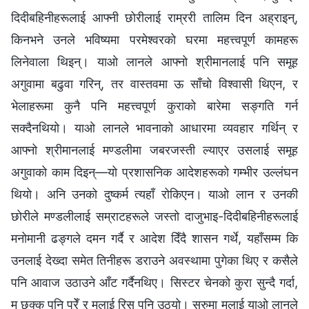
दिदीबहिनीहरूलाई आफ्‍नी छोरीलाई राम्ररी तालिम दिन अह्राइन्,
किनभने उनले भविष्यमा परमेश्‍वरको घरमा महत्त्वपूर्ण कामहरू
लिनेवाला थिइन्। याओ लानले आफ्‍नो श्रीमानलाई पनि समूह
अगुवामा बढुवा गरिन्, तर वास्तवमा ऊ साँचो विश्‍वासी थिएन, र
भेलाहरूमा कुनै पनि महत्त्वपूर्ण कुराको बारेमा सङ्गति गर्न
सक्दैनथियो। याओ लानले भावनाको आधारमा व्यवहार गर्थिन् र
आफ्‍नो श्रीमानलाई मण्डलीमा जबरजस्ती ल्याएर उसलाई समूह
अगुवाको काम दिइन्—यो प्रशासनिक आदेशहरूको गम्‍भीर उल्लंघन
थियो। अनि उनको दुष्कर्म त्यहाँ रोकिएन। याओ लान र उनकी
छोरीले मण्डलीलाई सम्राटहरूले जस्तो दाजुभाइ-दिदीबहिनीहरूलाई
मनोमानी ढङ्गले दमन गर्दै र आदेश दिँदै शासन गर्थे, यहाँसम्‍म कि
उनलाई देख्दा समेत तिनीहरू डराउने अवस्थामा पुगेका थिए र कसैले
पनि आवाज उठाउने आँट गर्दैनथिए। सिस्टर चेनको कुरा सुन्दै गर्दा,
म छक्‍क पनि परेँ र मलाई रिस पनि उठ्यो। सुरुमा मलाई याओ लानले