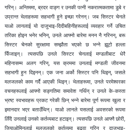
गरिन्। अन्तिममा, ब्रदर वाङ्ग र उनकी पत्‍नी नकरात्मकतामा डुबे र
उप्रान्त भेलाहरूमा सहभागी हुने इच्‍छा गरेनन्। जब सिस्टर चेनले
याओ लानलाई यो दाजुभाइ-दिदीबहिनीहरूलाई व्यवहार गर्ने उचित
तरिका होइन भनेर भनिन्, उनले आफ्‍नो बारेमा मनन नै गरिनन्, बरू
सिस्टर चेनको सुरक्षामा सम्झौता भएको छ भन्‍ने झूटो हल्‍ला
फिँजाइन्। त्यसपछि उनले सिस्टर चेनलाई मण्डलीबाट धेरै
महिनासम्‍म अलग गरिन्, यस क्रममा उनलाई मण्डली जीवनमा
सहभागी हुन दिइनन्। एक जना अर्को सिस्टर पनि थिइन्, जसले
मलजलको काम गर्दै आएकी थिइन्। भेलाहरूमा, उनले परमेश्‍वरका
वचनहरूलाई आफ्‍नो सङ्गतिमा समावेश गर्थिन् र उनले के-कस्ता
भ्रष्ट स्वभावहरू प्रकट गरेकी छिन् भन्‍ने बारेमा पूर्ण रूपमा खुला र
इमानदार भएर बताउँथिन्। याओ लानले यसलाई अवसरको रूपमा
लिँदै उनलाई उनको कर्तव्यबाट हटाइन्। त्यसपछि उनले आफ्‍नै छोरी,
जियाओमिनलाई मलजलको कर्तव्यमा बढुवा गरिन् र दाजुभाइ-