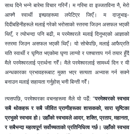
साथ दिने भन्ने बारेमा विचार गरिनँ। म गरिमा वा इज्‍जतविना नै, मेरो
आफ्‍नै स्वार्थी इच्‍छाहरूमा लपेटिएर जिएँ। म दाजुभाइ-
दिदीबहिनीहरूले मलाई गरेको भरोसाको स्तरमा जिउन असफल भएकी
थिएँ, र त्योभन्दा पनि बढी, म परमेश्‍वरले मलाई दिनुभएको आज्ञाको
स्तरमा जिउन असफल भएकी थिएँ। यो सोचेपछि, मलाई आफैप्रति
यति स्वार्थी र घृणित भएकोमा घृणा लाग्यो र पश्‍चात्ताप गर्न तयार हुँदै
मैले परमेश्‍वरलाई प्रार्थना गरेँ। मैले परमेश्‍वरलाई सामर्थ्य दिन र यी
अन्धकारका प्रभावहरूबाट मुक्त भएर सत्यता अभ्यास गर्न सक्‍ने
बनाउन मलाई सहायता गर्नुहोस् भनी बिन्ती गरेँ।
त्यसपछि, परमेश्‍वरका वचनहरूमा मैले यो पढेँ: “
परमेश्‍वरको स्वभाव
सबै थोकहरू र सबै जीवित प्राणीहरूका शासकको, सारा सृष्‍टिका
प्रभुको स्वभाव हो। उहाँको स्वभावले आदर, शक्ति, प्रताप, महानता,
र सबैभन्दा महत्वपूर्ण सर्वोच्‍चताको प्रतिनिधित्व गर्छ। उहाँको स्वभाव