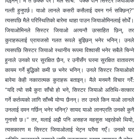
दिइनन्। म त छक्‍क परेँ। मैले सोचेँ: “पक्‍कै पनि सिस्टर जियाओकै
गल्ती हुनुपर्छ। याओ लानले कसरी कसैलाई दमन गर्न सक्छिन्?”
त्यसपछि मैले परिस्थितिको बारेमा थाहा पाउन जियाओमिनलाई सोधेँ।
जियाओमिनले सिस्टर जियाओ अत्यन्तै उत्साहित छिन्, तर
कुराहरूलाई प्रायजसो गलत रूपले बुझ्छिन् भनेर भनिन्। उनले
त्यसपछि सिस्टर जियाओ स्थानीय रूपमा विश्‍वासी भनेर सबैले चिन्‍ने
हुनाले उनको घर सुरक्षित छैन, र उनीसँग घरमा सुरक्षित वातावरण
कायम गर्ने बुद्धिको कमी छ भनेर भनिन्। उनले सिस्टर जियाओको
बारेमा केही नकारात्मक कुराहरू बताइन्। मैले मनमनै विचार गरेँ:
“यदि त्यो सबै कुरा साँचो हो भने, सिस्टर जियाओ अतिथि-सत्कार
गर्ने कर्तव्यको लागि साँच्‍चै योग्य छैनन्। तर उनले किन याओ लानले
उनलाई दमन गर्छिन् भनेर भनिन्? सायद याओ लानप्रति उनको कुनै
गुनासो छ।” तर, मलाई अझै पनि असहज महसुस भइरहेको थियो,
त्यसकारण म सिस्टर जियाओलाई भेट्न घरैमा गएँ। उनको घर