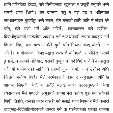
हानि गरिरहेको देख्दा, मैले तिनीहरूको खुलासा र उजुरी गर्नुपर्छ भन्‍ने
मलाई थाहा थियो। तर दमनमा पर्छु र मेरो पद र भविष्यका
सम्‍भावनाहरू गुमाउँछु भन्‍ने डरले, मैले यसको लागि जति नै संघर्ष गरे
पनि, मैले यसो गर्ने आँट गरिनँ। त्यसकारण मैले ख्रीष्ट-
विरोधीहरूलाई मण्डलीमा अवरोध गर्न र जथाभाबी रूपमा व्यवहार गर्न
दिएको थिएँ, यस क्रममा मैले कुनै पनि निष्पक्ष शब्‍द बोल्‍ने आँट
गरिनँ। म शैतानका विषहरूद्वारा अत्यन्तै बाँधिएकी र पीडित भएकी
हुनाले, म यसको मतियार, यसको कुकुर बनेकी थिएँ भन्‍ने मैले महसुस
गरेँ; यो परमेश्‍वरको लागि घिनलाग्दो कुरा थियो, र म उहाँको अघि
जिउन अयोग्य थिएँ। मैले परमेश्‍वरको काम र अगुवाइमा वर्षौंदेखि
आनन्द लिएकी थिएँ, र उहाँले मलाई माथि उठाउनुभएको थियो
त्यसकारण मैले मण्डली अगुवाको रूपमा मेरो कर्तव्य पूरा गर्न सकेकी
थिएँ। तैपनि, यसको कदर कसरी गर्ने मलाई थाहा थिएन र मैले कसरी
दाजुभाइ-दिदीबहिनीहरूको वास्ता गर्ने वा परमेश्‍वरको घरको काममा