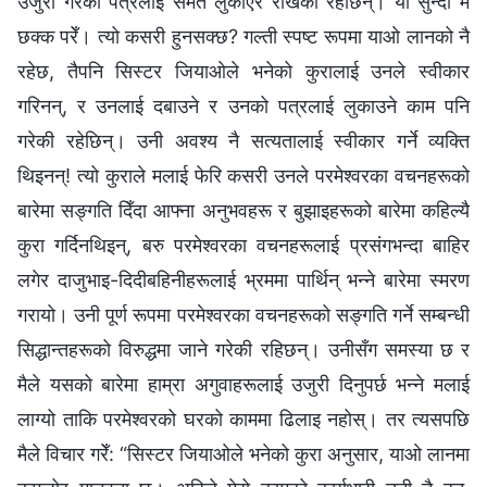
उजुरी गरेकी पत्रलाई समेत लुकाएर राखेकी रहेछिन्। यो सुन्दा म
छक्‍क परेँ। त्यो कसरी हुनसक्छ? गल्ती स्पष्ट रूपमा याओ लानको नै
रहेछ, तैपनि सिस्टर जियाओले भनेको कुरालाई उनले स्वीकार
गरिनन्, र उनलाई दबाउने र उनको पत्रलाई लुकाउने काम पनि
गरेकी रहेछिन्। उनी अवश्य नै सत्यतालाई स्वीकार गर्ने व्यक्ति
थिइनन्! त्यो कुराले मलाई फेरि कसरी उनले परमेश्‍वरका वचनहरूको
बारेमा सङ्गति दिँदा आफ्‍ना अनुभवहरू र बुझाइहरूको बारेमा कहिल्यै
कुरा गर्दिनथिइन्, बरु परमेश्‍वरका वचनहरूलाई प्रसंगभन्दा बाहिर
लगेर दाजुभाइ-दिदीबहिनीहरूलाई भ्रममा पार्थिन् भन्‍ने बारेमा स्मरण
गरायो। उनी पूर्ण रूपमा परमेश्‍वरका वचनहरूको सङ्गति गर्ने सम्‍बन्धी
सिद्धान्तहरूको विरुद्धमा जाने गरेकी रहिछन्। उनीसँग समस्या छ र
मैले यसको बारेमा हाम्रा अगुवाहरूलाई उजुरी दिनुपर्छ भन्‍ने मलाई
लाग्यो ताकि परमेश्‍वरको घरको काममा ढिलाइ नहोस्। तर त्यसपछि
मैले विचार गरेँ: “सिस्टर जियाओले भनेको कुरा अनुसार, याओ लानमा