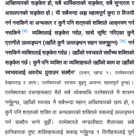
अख्तियारको सङ्केत हो, सबै धार्मिकताको सङ्केत, सबै सुन्दरता र
असलपनको सङ्केत हो। यी सबैभन्दा अझ महत्वपूर्ण कुरा त विजयी
गर्न नसकिने वा अन्धकार र कुनै पनि शत्रुको शक्तिले आक्रमण गर्न
[क]
नसकिने
व्यक्तिलाई सङ्केत गर्दछ, साथै सृष्‍टि गरिएका कुनै
[ख]
प्राणीले उल्‍लङ्घन (उहाँले कुनै उल्‍लङ्घन सहन सक्‍नुहुन्‍न)
गर्न
नसकिने व्यक्तिलाई सङ्केत गर्दछ। उहाँको स्वभावले सर्वोच्‍च शक्तिको
सङ्केत गर्छ। कुनै पनि व्यक्ति वा व्यक्तिहरूले उहाँको काम वा उहाँको
स्वभावलाई अवरोध पुर्‍याउन सक्दैन
”
(वचन, खण्ड १। परमेश्‍वरको
।
देखापराइ र काम। परमेश्‍वरको स्वभाव बुझ्‍नु अत्यन्त महत्वपूर्ण हुन्छ)
परमेश्‍वरका वचनहरूबाट मैले सबै थोकमाथि परमेश्‍वरले नै शासन
गर्नुहुन्छ, उहाँको स्वभाव नै सबैभन्दा महान् अख्‍तियारको छाप हो, र
कुनै पनि शत्रुको शक्ति वा अन्धकारको शक्तिले यसलाई उल्‍लङ्घन
गर्न सक्दैन भन्‍ने बुझेँ। परमेश्‍वरले मण्डलीबाट शैतानका सबै
हानिकारक दुष्ट शक्तिहरूलाई सफाइ गर्नुहुन्छ र तिनीहरूलाई पूर्ण