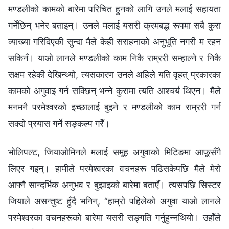
मण्डलीको कामको बारेमा परिचित हुनको लागि उनले मलाई सहायता
गर्नेछिन् भनेर बताइन्। उनले मलाई यसरी क्रमबद्ध रूपमा सबै कुरा
व्याख्या गरिदिएकी सुन्दा मैले केही सराहनाको अनुभूति नगरी म रहन
सकिनँ। याओ लानले मण्डलीको काम निकै राम्ररी सम्हाल्ने र निकै
सक्षम रहेकी देखिन्थ्यो, त्यसकारण उनले अहिले यति वृहत् प्रकारका
कामको अगुवाइ गर्न सक्छिन् भन्‍ने कुरामा त्यति आश्‍चर्य थिएन। मैले
मनमनै परमेश्‍वरको इच्‍छालाई बुझ्‍ने र मण्डलीको काम राम्ररी गर्न
सक्दो प्रयास गर्ने सङ्कल्‍प गरेँ।
भोलिपल्‍ट, जियाओमिनले मलाई समूह अगुवाको मिटिङमा आफूसँगै
लिएर गइन्। हामीले परमेश्‍वरका वचनहरू पढिसकेपछि मैले मेरो
आफ्‍नै सान्दर्भिक अनुभव र बुझाइको बारेमा बताएँ। त्यसपछि सिस्टर
जियाले असन्तुष्ट हुँदै भनिन्, “हाम्रो पहिलेको अगुवा याओ लानले
परमेश्‍वरका वचनहरूको बारेमा यसरी सङ्गति गर्नुहुन्‍नथियो। उहाँले