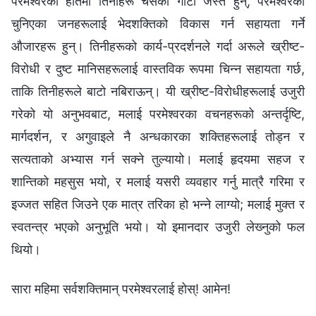
परमेश्‍वरको हातमा तिनीहरू चेसका गोटी जस्तै हुन्, परमेश्‍वरका
चुनिएका जनहरूलाई भेदशक्तिको विकास गर्न सहायता गर्ने
औजारहरू हुन्। तिनीहरूको कार्य-प्रदर्शनले गर्दा अरूले ख्रीष्ट-
विरोधी र दुष्ट मानिसहरूलाई वास्तविक रूपमा चिन्‍न सहायता गर्छ,
ताकि तिनीहरूले बाटो नबिराऊन्। यी ख्रीष्ट-विरोधीहरूलाई उजुरी
गरेको यो अनुभवबाट, मलाई परमेश्‍वरका वचनहरूको अन्तर्दृष्टि,
मार्गदर्शन, र अगुवाइले नै अन्धकारका शक्तिहरूलाई तोड्न र
सत्यताको अभ्यास गर्न सक्‍ने तुल्यायो। मलाई हृदयमा सहज र
शान्तिको महसुस भयो, र मलाई यसरी व्यवहार गर्नु मात्रै गरिमा र
इज्‍जत सहित जिउने एक मात्र तरिका हो भन्‍ने लाग्यो; मलाई मुक्त र
स्वतन्त्र भएको अनुभूति भयो। यो इमानदार उजुरी लेख्‍नुको फल
थियो।
सारा महिमा सर्वशक्तिमान्‌ परमेश्‍वरलाई होस्! आमेन!