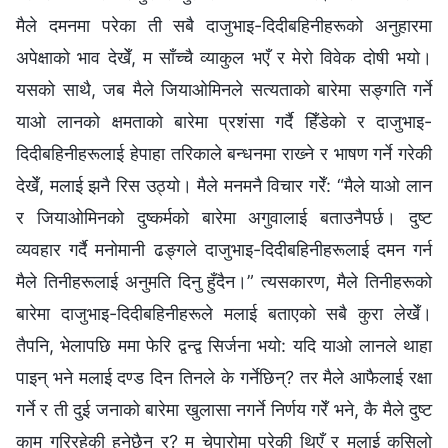
मैले दमनमा परेका ती सबै दाजुभाइ-दिदीबहिनीहरूको अनुहारमा
अपेक्षाको भाव देखेँ, म साँच्‍चै व्याकुल भएँ र मेरो विवेक दोषी भयो।
यसको साथै, जब मैले जियाओमिनले सत्यताको बारेमा सङ्गति गर्ने
याओ लानको क्षमताको बारेमा प्रशंसा गर्दै हिँडेको र दाजुभाइ-
दिदीबहिनीहरूलाई हेपाहा तरिकाले बन्धनमा राख्‍ने र भाषण गर्ने गरेकी
देखेँ, मलाई झनै रिस उठ्यो। मैले मनमनै विचार गरेँ: “मैले याओ लान
र जियाओमिनको दुष्कर्मको बारेमा अगुवालाई बताउनैपर्छ। दुष्ट
व्यवहार गर्दै मनोमानी ढङ्गले दाजुभाइ-दिदीबहिनीहरूलाई दमन गर्न
मैले तिनीहरूलाई अनुमति दिनु हुँदैन।” त्यसकारण, मैले तिनीहरूको
बारेमा दाजुभाइ-दिदीबहिनीहरूले मलाई बताएको सबै कुरा लेखेँ।
तैपनि, भेलापछि ममा फेरि द्वन्द्व सिर्जना भयो: यदि याओ लानले थाहा
पाइन् भने मलाई दण्ड दिन तिनले के गर्नेछिन्? तर मैले आफैलाई रक्षा
गर्ने र ती दुई जनाको बारेमा खुलासा नगर्ने निर्णय गरेँ भने, कै मैले दुष्ट
काम गरिरहेकी हुनेछैन र? म चेपारोमा परेकी थिएँ र मलाई कसिलो