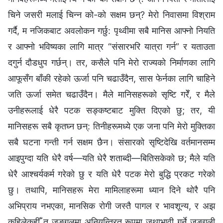
चिने जसरी मलाई चिन्न को-को सक्षम छन्? मेरो निवासमा विश्राम
गर्दै, म नजिकबाट अवलोकन गर्छु: पृथ्वीमा सबै मानिस आफ्‍नो नियति
र आफ्‍नो भविष्यका लागि मात्र “संसारभरि यात्रा गर्न” र यताउता
दगुर्न दौडधुप गर्छन्। तर, कसैले पनि मेरो राज्यको निर्माणका लागि
आफूसँग बाँकी रहेको ऊर्जा पनि चढाउँदैन, सास फेर्नका लागि चाहिने
जति ऊर्जा समेत चढाउँदैन। मैले मानिसहरूको सृष्टि गरेँ, र मैले
उनीहरूलाई धेरै पटक सङ्कष्टबाट मुक्ति दिएको छु; तर, यी
मानिसहरू सबै कृतघ्न छन्: तिनीहरूमध्ये एक जना पनि मेरो मुक्तिका
सबै घटना गन्ती गर्न सक्षम छैन। संसारको सृष्टिदेखि वर्तमानसम्म
आइपुग्दा यति धेरै वर्ष—यति धेरै शताब्दी—बितिसकेको छ; मैले यति
धेरै आश्‍चर्यकर्म गरेको छु र यति धेरै पटक मेरो बुद्धि प्रकट गरेको
छु। तथापि, मानिसहरू मेरा मामिलाहरूमा ध्यान दिने थोरै पनि
अभिप्राय नभएका, मानसिक रोगी जस्तै पागल र भावशून्य, र अझ
कहिलेकहीँ त जङ्गलमा अनियन्त्रित रूपमा जथाभावी गर्ने जङ्गली