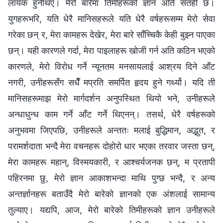
लायक हुनेथिए। मेरो बारेमा तिमीहरूको ज्ञान अति सतही छ।
युगहरूभरि, यति धेरै मानिसहरूले यति धेरै वर्षहरूसम्‍म मेरो सेवा
गरेका छन् र, मेरा कामहरू देखेर, मेरा बारे साँच्चिकै केही बुझ्न पाएका
छन्। यही कारणले गर्दा, मेरा पाइलाहरू खोजी गर्न अति कठिन भएको
कारणले, मेरो विरोध गर्ने न्यूनतम मनसायलाई आश्रय दिने आँट
नगरी, उनीहरूसँग सधैँ मप्रति समर्पित हृदय हुने गर्थ्यो। यदि ती
मानिसहरूमाझ मेरो मार्गदर्शन अनुपस्थित थियो भने, उनीहरूले
अन्धाधुन्ध काम गर्ने आँट गर्ने थिएनन्। तसर्थ, धेरै वर्षहरूको
अनुभवमा जिएपछि, उनीहरूले अन्ततः मलाई बुद्धिमान, अद्भुत, र
परामर्शदाता भन्दै मेरा वचनहरू दोहोरो धार भएका तरवार जस्ता छन्,
मेरा कामहरू महान्, विस्मयकारी, र आश्‍चर्यजनक छन्, म प्रतापी
पहिरनमा छु, मेरो ज्ञान आकाशभन्दा माथि पुग्छ भन्दै, र अन्य
अन्तर्ज्ञानहरू बताउँदै मेरो बारेको ज्ञानको एक अंशलाई सामान्य
तुल्याए। यद्यपि, आज, मेरो बारेको तिमीहरूको ज्ञान उनीहरूले