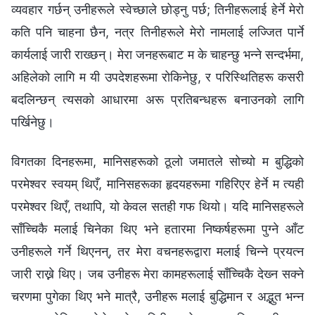
व्यवहार गर्छन् उनीहरूले स्वेच्छाले छोड्नु पर्छ; तिनीहरूलाई हेर्ने मेरो
कति पनि चाहना छैन, नत्र तिनीहरूले मेरो नामलाई लज्जित पार्ने
कार्यलाई जारी राख्छन्। मेरा जनहरूबाट म के चाहन्छु भन्‍ने सन्दर्भमा,
अहिलेको लागि म यी उपदेशहरूमा रोकिनेछु, र परिस्थितिहरू कसरी
बदलिन्छन् त्यसको आधारमा अरू प्रतिबन्धहरू बनाउनको लागि
पर्खिनेछु।
विगतका दिनहरूमा, मानिसहरूको ठूलो जमातले सोच्यो म बुद्धिको
परमेश्‍वर स्वयम् थिएँ, मानिसहरूका हृदयहरूमा गहिरिएर हेर्ने म त्यही
परमेश्‍वर थिएँ, तथापि, यो केवल सतही गफ थियो। यदि मानिसहरूले
साँच्चिकै मलाई चिनेका थिए भने हतारमा निष्कर्षहरूमा पुग्ने आँट
उनीहरूले गर्ने थिएनन्, तर मेरा वचनहरूद्वारा मलाई चिन्ने प्रयत्न
जारी राख्ने थिए। जब उनीहरू मेरा कामहरूलाई साँच्चिकै देख्‍न सक्‍ने
चरणमा पुगेका थिए भने मात्रै, उनीहरू मलाई बुद्धिमान र अद्भुत भन्न