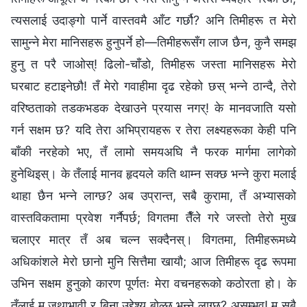
त्यसलाई उदाङ्गो पार्ने वास्तवमै आँट गर्छौ? अनि तिमीहरू त मेरो
सामुन्ने मेरा मानिसहरू हुनुपर्ने हो—तिमीहरूसँग लाज छैन, कुनै समझ
हुनु त परै जाओस्! ढिलो-चाँडो, तिमीहरू जस्ता मानिसहरू मेरो
घरबाट हटाइनेछौ! तँ मेरो गवाहीमा दृढ रहेको छस् भन्‍ने ठान्दै, तेरो
वरिष्ठताको तडकभडक देखाउने प्रयास नगर्! के मानवजाति यसो
गर्न सक्षम छ? यदि तेरा अभिप्रायहरू र तेरा लक्ष्यहरूका केही पनि
बाँकी नरहेको भए, तँ लामो समयअघि नै फरक मार्गमा लागेको
हुनेथिइस्। के तँलाई मानव हृदयले कति थाम्न सक्छ भन्ने कुरा मलाई
थाहा छैन भन्‍ने लाग्छ? अब उप्रान्त, सबै कुरामा, तँ अभ्यासको
वास्तविकतामा प्रवेश गर्नैपर्छ; विगतमा तैँले गरे जस्तो तेरो मुख
चलाएर मात्र तँ अब चल्न सक्दैनस्। विगतमा, तिमीहरूमध्ये
अधिकांशले मेरो छानो मुनि सित्तैमा खायौ; आज तिमीहरू दृढ रूपमा
उभिन सक्षम हुनुको कारण पूर्णतः मेरा वचनहरूको कठोरता हो। के
तँलाई म जथाभावी र बिना उद्देश्य बोल्छु भन्‍ने लाग्छ? असम्भव! म सबै