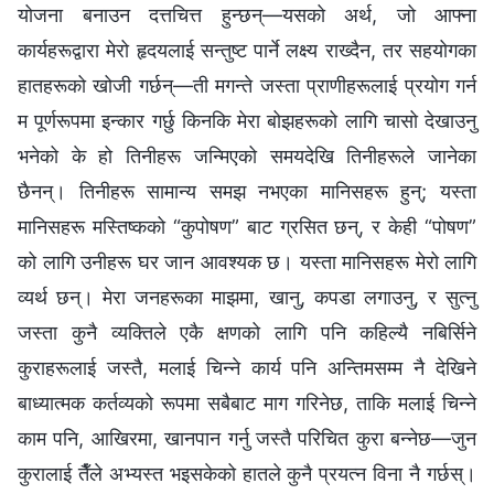
योजना बनाउन दत्तचित्त हुन्छन्—यसको अर्थ, जो आफ्ना
कार्यहरूद्वारा मेरो हृदयलाई सन्तुष्ट पार्ने लक्ष्य राख्दैन, तर सहयोगका
हातहरूको खोजी गर्छन्—ती मगन्ते जस्ता प्राणीहरूलाई प्रयोग गर्न
म पूर्णरूपमा इन्कार गर्छु किनकि मेरा बोझहरूको लागि चासो देखाउनु
भनेको के हो तिनीहरू जन्मिएको समयदेखि तिनीहरूले जानेका
छैनन्। तिनीहरू सामान्य समझ नभएका मानिसहरू हुन्; यस्ता
मानिसहरू मस्तिष्कको “कुपोषण” बाट ग्रसित छन्, र केही “पोषण”
को लागि उनीहरू घर जान आवश्यक छ। यस्ता मानिसहरू मेरो लागि
व्यर्थ छन्। मेरा जनहरूका माझमा, खानु, कपडा लगाउनु, र सुत्नु
जस्ता कुनै व्यक्तिले एकै क्षणको लागि पनि कहिल्यै नबिर्सिने
कुराहरूलाई जस्तै, मलाई चिन्‍ने कार्य पनि अन्तिमसम्म नै देखिने
बाध्यात्‍मक कर्तव्यको रूपमा सबैबाट माग गरिनेछ, ताकि मलाई चिन्ने
काम पनि, आखिरमा, खानपान गर्नु जस्तै परिचित कुरा बन्नेछ—जुन
कुरालाई तैँले अभ्यस्त भइसकेको हातले कुनै प्रयत्न विना नै गर्छस्।