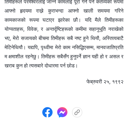
तिमीहरूले परमेश्‍वरलाई जान्‍ने कामलाई पूरा गर्नै पर्ने कर्तव्यको रूपमा
आफ्‍नो हृदयमा राख्ने कुराभन्दा आफ्‍नो खाली समयमा गरिने
कामकाजको रूपमा घटाएर झारेका छौ। यदि मैले तिमीहरूका
योग्यताहरू, विवेक, र अन्तर्दृष्टिहरूको कमीमा सहानुभूति नराखेको
भए, मेरो सजायको बीचमा तिमीहरू सबै नष्ट हुने थियौ, अस्तित्वबाटै
मेटिनेथियौ। यद्यपि, पृथ्वीमा मेरो काम नसिद्धिएसम्म, मानवजातिप्रति
म क्षमाशील रहनेछु। तिमीहरू सबैसँग हुनुपर्ने ज्ञान यही हो र असल र
खराब कुन हो त्यसबारे दोधारमा पर्न छोड।
फेब्रुवरी २५, १९९२