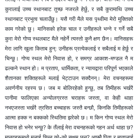
कुरालाई उच्‍च स्थानबाट तुच्छ नजरले हेर्छु, र सबै कुरामाथि उच्‍च
स्थानबाट प्रभुत्व चलाउँछु। यसै गरी मैले यस पृथ्वीमा मेरो मुक्तिको
काम गरेको छु। मानिसको हरेक चाल र उनीहरूले भन्‍ने र गर्ने सबै
कुरा मेरो गोप्य स्थलबाट मैले नहेर्ने त्यस्तो कुनै क्षण छैन। मानिसहरू
मेरा लागि खुला किताब हुन्: उनीहरू प्रत्येकलाई र सबैलाई म हेर्छु र
चिन्छु। गोप्य स्थल मेरो निवास हो, र समग्र आकाश-मण्डल नै म
ढल्कने स्थान हो। म प्रताप, धार्मिकता, र न्यायद्वारा परिपूर्ण भएकाले
शैतानका शक्तिहरूले मलाई भेट्टाउन सक्दैनन्। मेरा वचनहरूमा
अवर्णनीय रहस्य छ। जब म बोलिरहेको हुन्छु, तब तिमीहरू भर्खरै
पानीमा फालिएका अन्योलग्रस्त चराहरू जस्ता, वा केही थाहा
नभएजस्ता भर्खरै त्रसित बच्चाहरू जस्तै बन्छौ, किनकि तिमीहरूको
आत्मा हक्‍क न बक्‍कको स्थितिमा झरेको छ। म किन गोप्य स्थल मेरो
निवास हो भनेर भन्छु? के तँलाई मेरा वचनहरूको गहन अर्थ थाहा छ?
मानवहरूमध्ये मलाई चिन्न को-को सक्षम छन्? आफ्नै पिता र मातालाई