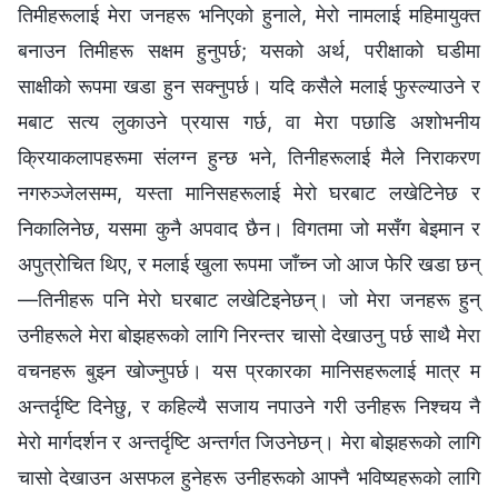
तिमीहरूलाई मेरा जनहरू भनिएको हुनाले, मेरो नामलाई महिमायुक्त
बनाउन तिमीहरू सक्षम हुनुपर्छ; यसको अर्थ, परीक्षाको घडीमा
साक्षीको रूपमा खडा हुन सक्‍नुपर्छ। यदि कसैले मलाई फुस्ल्याउने र
मबाट सत्य लुकाउने प्रयास गर्छ, वा मेरा पछाडि अशोभनीय
क्रियाकलापहरूमा संलग्न हुन्छ भने, तिनीहरूलाई मैले निराकरण
नगरुञ्‍जेलसम्‍म, यस्ता मानिसहरूलाई मेरो घरबाट लखेटिनेछ र
निकालिनेछ, यसमा कुनै अपवाद छैन। विगतमा जो मसँग बेइमान र
अपुत्रोचित थिए, र मलाई खुला रूपमा जाँच्न जो आज फेरि खडा छन्
—तिनीहरू पनि मेरो घरबाट लखेटिइनेछन्। जो मेरा जनहरू हुन्
उनीहरूले मेरा बोझहरूको लागि निरन्तर चासो देखाउनु पर्छ साथै मेरा
वचनहरू बुझ्न खोज्नुपर्छ। यस प्रकारका मानिसहरूलाई मात्र म
अन्तर्दृष्टि दिनेछु, र कहिल्यै सजाय नपाउने गरी उनीहरू निश्‍चय नै
मेरो मार्गदर्शन र अन्तर्दृष्टि अन्तर्गत जिउनेछन्। मेरा बोझहरूको लागि
चासो देखाउन असफल हुनेहरू उनीहरूको आफ्नै भविष्यहरूको लागि