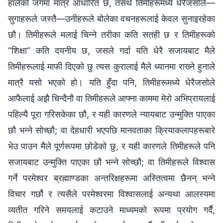
हालेको जगमा मात्र आधारित छ, तसर्थ तिमीहरूमध्ये धेरैजसोले—
सुगाहरूले जस्तै—उनीहरूले बोलेका वचनहरूलाई केवल सुनाइरहेका
छौ। तिमीहरूले मलाई चिन्ने तरीका कति सतही छ र तिमीहरूको
“शिक्षा” कति दयनीय छ, जसले गर्दा यति धेरै सजायबाट मैले
तिमीहरूलाई माफी दिएको छु त्यस कुरालाई मैले ध्यानमा राख्‍ने हुनाले
मात्रै यसो भएको हो। यति हुँदा पनि, तिमीहरूमध्ये धेरैजसोले
आफैलाई अझै चिन्दैनौ वा तिमीहरूले आफ्‍ना काममा मेरो अभिप्रायलाई
पहिल्यै पूरा गरिसकेका छौ, र यही कारणले न्यायबाट उन्मुक्ति पाएका
छौ भन्‍ने सोच्छौ; वा देहधारी भएपछि मानवताका क्रियाकलापहरूबारे
भेउ पाउन मैले पूर्णरूपमा छोडेको छु, र यही कारणले तिमीहरूले पनि
सजायबाट उन्मुक्ति पाएका छौ भन्‍ने सोच्छौ; वा तिमीहरूले विश्‍वास
गर्ने परमेश्‍वर ब्रह्माण्डका अन्तरिक्षहरूमा अस्तित्वमा छैनन् भन्‍ने
विचार गर्छौ र त्यसैले परमेश्‍वरमा विश्‍वासलाई अन्यथा आलस्यमा
व्यतीत गरिने समयलाई कटाउने माध्यमको रूपमा प्रयोग गर्दै,