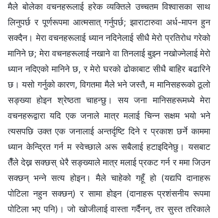
मैले बोलेका वचनहरूलाई हरेक व्यक्तिले उच्चतम विश्‍वासका साथ
लिनुपर्छ र पूर्णरूपमा आत्मसात् गर्नुपर्छ; झाराटारुवा अर्ध-मापन हुन
सक्दैन। मेरा वचनहरूलाई ध्यान नदिनेलाई सीधै मेरो प्रतिरोध गरेको
मानिने छ; मेरा वचनहरूलाई नखाने वा तिनलाई बुझ्न नखोज्नेलाई मेरो
ध्यान नदिएको मानिने छ, र मेरो घरको ढोकाबाट सीधै बाहिर बढारिने
छ। यसो गर्नुको कारण, विगतमा मैले भने जस्तै, म मानिसहरूको ठूलो
सङ्ख्या होइन श्रेष्ठता चाहन्छु। सय जना मानिसहरूमध्ये मेरा
वचनहरूद्वारा यदि एक जनाले मात्र मलाई चिन्न सक्षम भयो भने
त्यसपछि उक्त एक जनालाई अन्तर्दृष्टि दिने र प्रकाश छर्ने काममा
ध्यान केन्द्रित गर्न म स्वेच्छाले अरू सबैलाई हटाइदिनेछु। यसबाट
तैँले देख्न सक्छस् धेरै सङ्ख्याले मात्र मलाई प्रकट गर्न र ममा जिउन
सक्छन् भन्‍ने सत्य होइन। मैले चाहेको गहूँ हो (यद्यपि दानाहरू
पोटिला नहुन सक्छन्) र सामा होइन (दानाहरू प्रशंसनीय रूपमा
पोटिला भए पनि)। जो खोजीलाई वास्ता गर्दैनन्, तर सुस्त तरिकाले