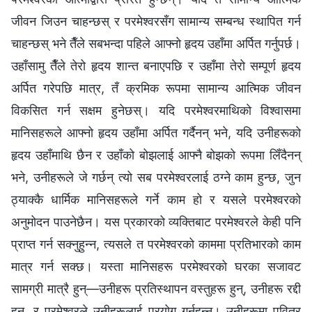
जीवन जिउन चाहन्छस् र परमेश्‍वरसँग सामान्य सम्बन्ध स्थापित गर्न
चाहन्छस् भने तैँले सबभन्दा पहिले आफ्‍नो हृदय उहाँमा अर्पित गर्नुपर्छ।
उहाँसामु तैँले तेरो हृदय शान्त बनाएपछि र उहाँमा तेरो सम्पूर्ण हृदय
अर्पित गरेपछि मात्र, तँ क्रमिक रूपमा सामान्य आत्मिक जीवन
विकसित गर्न सक्षम हुनेछस्। यदि परमेश्‍वरमाथिको विश्‍वासमा
मानिसहरूले आफ्नो हृदय उहाँमा अर्पित गर्दैनन् भने, यदि उनीहरूको
हृदय उहाँमाथि छैन र उहाँको बोझलाई आफ्नै बोझको रूपमा लिँदैनन्
भने, उनीहरूले जे गर्छन् त्यो सब परमेश्‍वरलाई ठग्‍ने काम हुन्छ, जुन
ठ्याक्‍कै धार्मिक मानिसहरूले गर्ने काम हो र यसले परमेश्‍वरको
अनुमोदन पाउनेछैन। यस प्रकारको व्यक्तिबाट परमेश्‍वरले केही पनि
प्राप्त गर्न सक्‍नुहुन्‍न, त्यसले त परमेश्‍वरको काममा प्रतिभारको काम
मात्र गर्न सक्छ। यस्ता मानिसहरू परमेश्‍वरको घरका सजावट
सामग्री मात्रै हुन्—उनीहरू प्रतिस्थापन वस्तुहरू हुन्, उनीहरू रद्दी
हुन्, र परमेश्‍वरले उनीहरूलाई प्रयोग गर्नुहुन्‍न। उनीहरूमा पवित्र