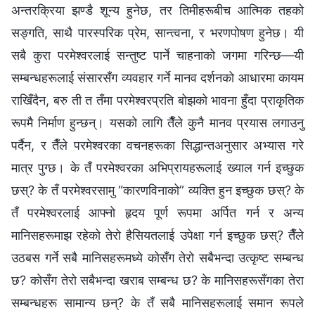
अन्तरक्रिया झण्डै शून्य हुनेछ, तर तिमीहरूबीच आत्मिक तहको
सङ्गति, साथै पारस्परिक प्रेम, सान्त्वना, र भरणपोषण हुनेछ। यी
सबै कुरा परमेश्‍वरलाई सन्तुष्ट पार्ने चाहनाको जगमा गरिन्छ—यी
सम्बन्धहरूलाई संसारसँग व्यवहार गर्ने मानव दर्शनको आधारमा कायम
राखिँदैन, बरु ती त तँमा परमेश्‍वरप्रति बोझको भावना हुँदा प्राकृतिक
रूपमै निर्माण हुन्छन्। यसको लागि तैँले कुनै मानव प्रयास लगाउनु
पर्दैन, र तैँले परमेश्‍वरका वचनहरूका सिद्धान्तअनुसार अभ्यास गरे
मात्र पुग्छ। के तँ परमेश्‍वरका अभिप्रायहरूलाई ख्याल गर्न इच्छुक
छस्? के तँ परमेश्‍वरसामु “कारणविनाको” व्यक्ति हुन इच्छुक छस्? के
तँ परमेश्‍वरलाई आफ्‍नो हृदय पूर्ण रूपमा अर्पित गर्न र अन्य
मानिसहरूमाझ रहेको तेरो हैसियतलाई उपेक्षा गर्न इच्छुक छस्? तैँले
उठबस गर्ने सबै मानिसहरूमध्ये कोसँग तेरो सबैभन्दा उत्कृष्ट सम्बन्ध
छ? कोसँग तेरो सबैभन्दा खराब सम्बन्ध छ? के मानिसहरूसँगका तेरा
सम्बन्धहरू सामान्य छन्? के तँ सबै मानिसहरूलाई समान रूपले