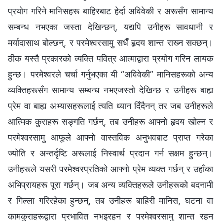
प्रयोग गरिने मानिसहरू बाहिरबाट हेर्दा अविवेकी र अरूसँग सामान्य
सम्‍बन्ध नभएका जस्ता देखिन्छन्, यद्यपि उनीहरू सावधानी र
मर्यादासाथ बोल्छन्, र परमेश्‍वरसामु सधैँ हृदय शान्त राख्‍न सक्छन्।
ठीक यस्तै प्रकारको व्यक्ति पवित्र आत्माद्वारा प्रयोग गरिन लायक
हुन्छ। परमेश्‍वरले चर्चा गर्नुभएका यी “अविवेकी” मानिसहरूको अन्य
व्यक्तिहरूसँग सामान्य सम्बन्ध नभएजस्तो देखिन्छ र उनीहरू बाह्य
प्रेम वा बाह्य अभ्यासहरूलाई त्यति ध्यान दिँदैनन् तर जब उनीहरूले
आत्मिक कुराहरू सङ्गति गर्छन्, तब उनीहरू आफ्नो हृदय खोल्न र
परमेश्‍वरसामु आफूले आफ्नो वास्तविक अनुभवबाट प्राप्त गरेका
ज्योति र अन्तर्दृष्टि अरूलाई निस्वार्थ प्रदान गर्न सक्षम हुन्छन्।
उनीहरूले यसरी परमेश्‍वरप्रतिको आफ्‍नो प्रेम व्यक्त गर्छन् र उहाँका
अभिप्रायहरू पूरा गर्छन्। जब अन्य व्यक्तिहरूले उनीहरूको बदनामी
र गिल्ला गरिरहेका हुन्छन्, तब उनीहरू बाहिरी मानिस, घटना वा
कामकुराहरूद्वारा प्रभावित नभइरहन र परमेश्‍वरसामु शान्त रहन