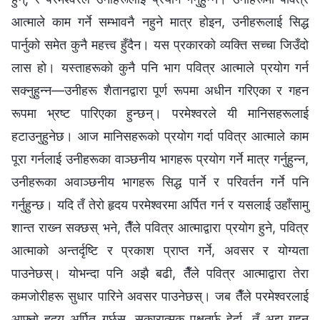
आत्माले काम गर्ने सम्भावनै नहुने मात्र होइन, उनीहरूलाई सिद्ध
पार्नुको समेत कुनै महत्त्व हुँदैन। यस प्रकारको व्यक्ति सच्‍चा जिउँदो
लास हो। यस्ताहरूको कुनै पनि भाग पवित्र आत्माले प्रयोग गर्न
सक्‍नुहुन्‍न—उनीहरू शैतानद्वारा पूर्ण रूपमा अधीन गरिएका र गहन
रूपमा भ्रष्ट पारिएका हुन्छन्। परमेश्‍वरले यी मानिसहरूलाई
हटाउनुहुनेछ। आज मानिसहरूको प्रयोग गर्दा पवित्र आत्माले काम
पूरा गर्नलाई उनीहरूका वाञ्छनीय भागहरू प्रयोग गर्ने मात्र गर्नुहुन्‍न,
उनीहरूका अवाञ्छनीय भागहरू सिद्ध पार्ने र परिवर्तन गर्ने पनि
गर्नुहुन्छ। यदि तँ तेरो हृदय परमेश्‍वरमा अर्पित गर्न र यसलाई उहाँसामु
शान्त राख्‍न सक्छस् भने, तैँले पवित्र आत्माद्वारा प्रयोग हुने, पवित्र
आत्माको अन्तर्दृष्टि र प्रकाश प्राप्त गर्ने, अवसर र योग्यता
पाउनेछस्। योभन्दा पनि अझै बढी, तैँले पवित्र आत्माद्वारा तेरा
कमजोरीहरू सुधार पारिने अवसर पाउनेछस्। जब तैँले परमेश्‍वरलाई
आफ्‍नो हृदय अर्पित गर्छस्, सकारात्मक पक्षतर्फ हेर्दा, तँ अझ गहन