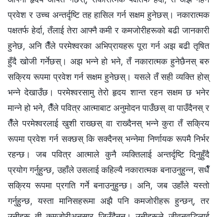
प्रवेश र उच्‍च अन्तर्दृष्टि तह हासिल गर्न सक्षम हुनेछस्। नकारात्मक
पक्षतर्फ हेर्दा, तँलाई तेरा आफ्नै कमी र कमजोरीहरूको बढी जानकारी
हुनेछ, अनि तैँले परमेश्‍वरका अभिप्रायहरू पूरा गर्न अझ बढी तृषित
हुँदै खोजी गर्नेछस्। अझ भन्‍ने हो भने, तँ नकारात्मक हुनेछैनस् बरु
सक्रिय रूपमा प्रवेश गर्न सक्षम हुनेछस्। यसले तँ सही व्यक्ति होस्
भन्‍ने देखाउँछ। परमेश्‍वरसामु तेरो हृदय शान्त रहन सक्षम छ भनेर
मान्‍ने हो भने, तैँले पवित्र आत्माबाट अनुमोदन पाउँछस् वा पाउँदैनस् र
तैँले परमेश्‍वरलाई खुशी राख्छस् वा राख्दैनस् भन्‍ने कुरा तँ सक्रिय
रूपमा प्रवेश गर्न सक्छस् कि सक्दैनस् भन्‍नेमा निर्णायक रूपमै निर्भर
रहन्छ। जब पवित्र आत्माले कुनै व्यक्तिलाई अन्तर्दृष्टि दिनुहुँदै
प्रयोग गर्नुहुन्छ, उहाँले उसलाई कहिल्यै नकारात्मक बनाउनुहुन्‍न, सधैँ
सक्रिय रूपमा प्रगति गर्ने बनाउनुहुन्छ। अनि, जब उहाँले यस्तो
गर्नुहुन्छ, यस्ता मानिसहरूमा अझै पनि कमजोरीहरू हुन्छन्, तर
उनीहरू ती कमजोरीअनुसार जिउँदैनन्। उनीहरूले जीवनवृद्धिलाई