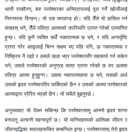
थाती राख्‍दैनन्, बरु परमेश्‍वरका अभिप्रायलाई पूरा गर्ने खोजीलाई
निरन्तरता दिन्छन्। यो एक मापदण्ड हो। यदि तैँले यो हासिल गर्न
सक्छस् भने, तैँले पवित्र आत्माको उपस्थिति प्राप्त गरेको प्रमाणित
हुन्छ। यदि कुनै व्यक्ति सधैँ नकारात्मक छ भने, र यदि अन्तर्दृष्टि
प्राप्त गरेर आफूलाई चिन्‍न सक्षम भए पछि पनि, ऊ नकारात्मक र
निष्क्रिय नै रह्यो र उसले खडा भएर परमेश्‍वरसँग सहकार्य गर्न सकेन
भने, उसले परमेश्‍वरको अनुग्रह मात्र प्राप्त गरेको छ तर ऊसमा
पवित्र आत्मा हुनुहुन्‍न। उसमा नकारात्मकता छ भने, यसको अर्थ
उसको हृदय परमेश्‍वरतिर फर्किएको छैन र उसको आत्मा परमेश्‍वरको
आत्माद्वारा प्रेरित भएको छैन। यो सबैले बुझ्नुपर्छ।
अनुभवबाट यो देख्‍न सकिन्छ कि परमेश्‍वरसामु आफ्नो हृदय शान्त
बनाउनु अत्यन्तै महत्त्वपूर्ण छ। यो मानिसहरूको आत्मिक जीवन र
जीवनवृद्धिका सवालहरूसित सम्बन्धित हुन्छ। परमेश्‍वरसामु तेरो हृदय