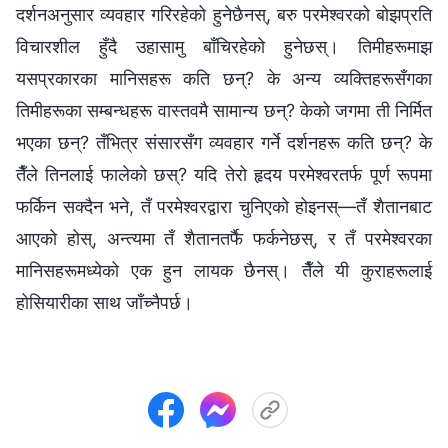
दर्शनअनुसार व्यवहार गरिरहेको हुनेछैनस्, बरु परमेश्‍वरको बोझप्रति
विचारशील हुँदै उहासामु बाँचिरहेको हुनेछस्। तिमीहरूमाझ
यसप्रकारका मानिसहरू कति छन्? के अन्य व्यक्तिहरूसँगका
तिमीहरूका सम्बन्धहरू वास्तवमै सामान्य छन्? केको जगमा ती निर्मित
भएका छन्? तँभित्र संसारसँग व्यवहार गर्ने दर्शनहरू कति छन्? के
तैँले तिनलाई फालेको छस्? यदि तेरो हृदय परमेश्‍वरतर्फ पूर्ण रूपमा
फर्किन सक्दैन भने, तँ परमेश्‍वरद्वारा चुनिएको होइनस्—तँ शैतानबाट
आएको होस्, अन्त्यमा तँ शैतानतर्फै फर्कनेछस्, र तँ परमेश्‍वरका
मानिसहरूमध्येको एक हुन लायक छैनस्। तैँले यी कुराहरूलाई
होसियारीका साथ जाँच्नैपर्छ।