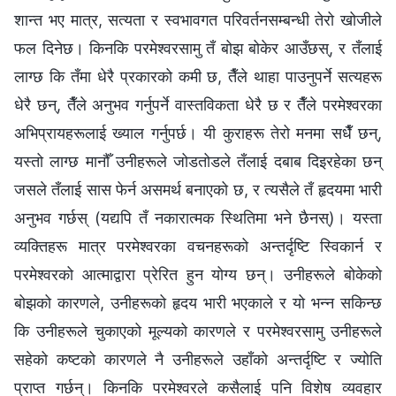
शान्त भए मात्र, सत्यता र स्वभावगत परिवर्तनसम्बन्धी तेरो खोजीले
फल दिनेछ। किनकि परमेश्‍वरसामु तँ बोझ बोकेर आउँछस्, र तँलाई
लाग्छ कि तँमा धेरै प्रकारको कमी छ, तैँले थाहा पाउनुपर्ने सत्यहरू
धेरै छन्, तैँले अनुभव गर्नुपर्ने वास्तविकता धेरै छ र तैँले परमेश्‍वरका
अभिप्रायहरूलाई ख्याल गर्नुपर्छ। यी कुराहरू तेरो मनमा सधैँ छन्,
यस्तो लाग्छ मानौँ उनीहरूले जोडतोडले तँलाई दबाब दिइरहेका छन्
जसले तँलाई सास फेर्न असमर्थ बनाएको छ, र त्यसैले तँ हृदयमा भारी
अनुभव गर्छस् (यद्यपि तँ नकारात्मक स्थितिमा भने छैनस्)। यस्ता
व्यक्तिहरू मात्र परमेश्‍वरका वचनहरूको अन्तर्दृष्टि स्विकार्न र
परमेश्‍वरको आत्माद्वारा प्रेरित हुन योग्य छन्। उनीहरूले बोकेको
बोझको कारणले, उनीहरूको हृदय भारी भएकाले र यो भन्‍न सकिन्छ
कि उनीहरूले चुकाएको मूल्यको कारणले र परमेश्‍वरसामु उनीहरूले
सहेको कष्टको कारणले नै उनीहरूले उहाँको अन्तर्दृष्टि र ज्योति
प्राप्त गर्छन्। किनकि परमेश्‍वरले कसैलाई पनि विशेष व्यवहार