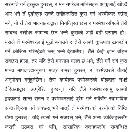
सङ्गति गर्न इच्छुक हुन्छस्, र मन नपरेका मानिसहरू आफूलाई खोज्‍दै
आए भने तँ पूर्वाग्रह राख्दै उनीहरूसित कुरा गर्न अस्वीकार गर्छस्
भने, यो तँ तेरा भावनाहरूद्वारा नियन्त्रित छस् र परमेश्‍वरसँगको तेरो
सम्बन्ध रत्तीभर सामान्य छैन भन्‍ने कुराको अझै बढी प्रमाण हो।
यसले तँ परमेश्‍वरलाई मूर्ख बनाउने र तेरो आफ्नै कुरूपता ढाकछोप
गर्ने कोसिस गरिरहेको छस् भन्‍ने देखाउँछ। तैँले केही ज्ञान बाँड्न
सक्‍छस् होला, तर यदि तेरो मनसाय गलत छ भने, तैँले गर्ने सबै कुरा
मानव मापदण्डअनुरूप मात्र राम्रा हुन्छन्, र परमेश्‍वरले तँलाई
अनुमोदन गर्नुहुनेछैन। तेरा कार्यहरू परमेश्‍वरको बोझद्वारा नभई
दैहिकताद्वारा उत्प्रेरित हुन्छन्। यदि तैँले परमेश्‍वरसामु आफ्‍नो
हृदयलाई शान्त राख्‍न र परमेश्‍वरलाई प्रेम गर्ने सबैसँग स्वाभाविक
अन्तरक्रिया गर्न सक्छस् भने मात्रै तँ परमेश्‍वरको प्रयोगको निम्ति
योग्य हुन्छस्। यदि त्यसो गर्न सक्छस् भने, तैँले अन्य व्यक्तिहरूसँग
जसरी उठबस गरे पनि, सांसारिक कुराहरूसँग सम्‍बन्धित