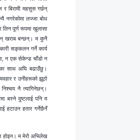
ल र बिरामी महसुस गर्छन्
्यै नगरेकोमा लज्जा बोध
ा लिन पूर्ण रूपमा खुलासा
झन् खराब बन्छन्। म कुनै
ानकारी सङ्कलन गर्ने कार्य
यमा, न एक सेकेन्ड चाँडो न
ाका साथ अघि बढाउँछु।
व्यवहार र उनीहरूको झूठो
िश्चय नै त्यागिनेछन्।
रमा बस्ने दुष्टलाई पनि म
ई हटाउन हतार गर्नेछैनँ
 चरण होइन। म मेरो अभिलेख