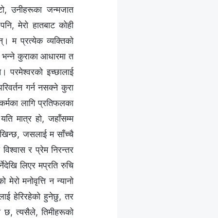
ाटो, उनीहरूका जन्मजात
पनि, मेरो हातबाट कोही
 म प्रत्येक व्यक्तिको
छ भन्ने कुराका आधारमा त
न। परमेश्‍वरको इच्छालाई
रिवर्तन गर्न नसक्ने कुरा
ष्कर्मका लागि प्रतिफलका
यति मात्र हो, जहाँसम्म
खिन्छ, जसलाई म साँच्चै
िश्‍वास र प्रेम निरन्तर
र्नेदेखि लिएर मप्रति रुचि
ेरो मनोवृत्ति न न्यानो
ाई हेरिरहेको हुनेछु, तर
छ, त्यसैले, तिमीहरूको