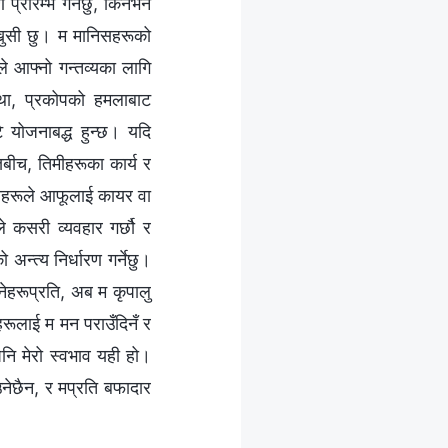
्रारम्भ गर्नेछु, किनभने
खुसी छु। म मानिसहरूको
ले आफ्नो गन्तव्यका लागि
्यथा, प्रकोपको हमलाबाट
टै योजनाबद्ध हुन्छ। यदि
िबीच, तिमीहरूका कार्य र
िमीहरूले आफूलाई कायर वा
े कसरी व्यवहार गर्छौ र
न्त्य निर्धारण गर्नेछु।
नेहरूप्रति, अब म कृपालु
ाहरूलाई म मन पराउँदिनँ र
नि मेरो स्वभाव यही हो।
ाउनेछैन, र मप्रति बफादार