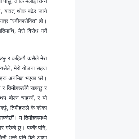
 पार्छु, ताकि मलाई चिन्ने
, यावत् थोक बढेर जाने
मात्र “स्वीकारोक्ति” हो।
माथि, मेरो विरोध गर्ने
ाल्छु र कहिल्यै कसैले मेरा
त्यसैले, मेरो योजना सहज
मीहरू अनभिज्ञ भएका छौ।
 र तिमीहरूसँगै सहन्छु र
प बोल्न चाहन्नँ, र यो
छु, तिमीहरूले के गरेका
क्नेछौं। म तिमीहरूमध्ये
ार गरेको छु। पक्कै पनि,
छैनौ भन्‍ने पनि मैले आशा