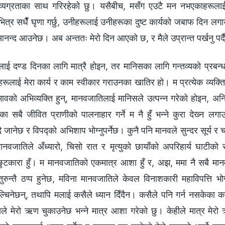
ा व्यग्रताका साथ गरिरहेको छु। यसैबीच, मसँग एउटै मन नभएकाहरूलाई, म
त्र सधैँ घृणा गर्छु, उनीहरूलाई उनीहरूका दुष्ट कार्यको जबाफ दिन लग
 आनन्द आउनेछ। अब अन्ततः मेरो दिन आएको छ, र मैले उप्रान्त पर्खनु पर्द
ाई दण्ड दिनका लागि मात्रै होइन, तर मानिसका लागि गन्तव्यको प्रबन्ध 
रूलाई मेरा कार्य र काम स्वीकार गराउनका खातिर हो। म प्रत्येक व्यक्त
भावको अभिव्यक्ति हुन्, मानवजातिलाई मानिसले उत्पन्‍न गरेको होइन, अन
सबै जीवित प्राणीको पालनाहार गर्ने म नै हुँ भन्‍ने कुरा देख्‍न लगाउ
दै जानेछ र विपद्को अभिशाप भोग्नुपर्नेछ। कुनै पनि मानवले सुन्दर सूर्य र च
; मानवजातिले अँध्यारो, चिसो रात र मृत्युको छायाँको अपरिहार्य घाटीको 
टकारा हुँ। म मानवजातिको एकमात्र आशा हुँ र, अझ, ममा नै सबै मानव
ुन्तै ठप्प हुनेछ, मविना मानवजातिले केवल विनाशकारी महाविपत्ति भोग
ुल्चिनेछन्, तथापि मलाई कसैले ध्यान दिँदैन। कसैले पनि गर्न नसकेका कार
सले मेरो ऋण चुकाउनेछ भन्‍ने मात्र आशा गरेको छु। केहीले मात्र मे