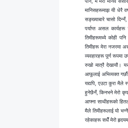
पनि, म मेरो मानव संसार
मानिसहरूमाझ यी धेरै 
सङ्ख्याबारे चासो दिन्न
पर्याप्त असल कार्यहरू
तिमीहरूमध्ये कोही पनि 
तिमीहरू मेरा नजरमा असल
व्यवहारहरू पूर्ण रूपमा
रुखो मात्रै देखायौ। य
आफूलाई अभिव्यक्त गर्छौ
यद्यपि, एउटा कुरा मैले
हुनेछैनँ, किनभने मेरो क
आफ्ना साथीहरूको हितला
मैले तिमीहरूलाई यो भन्न
रहेकाहरू सधैँ मेरो हृदय