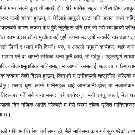
ैले माग्न सक्ने कुरा यो मात्रै हो। धेरै मानिस सहज परिस्थितिमा व्याकु
क्रूर गल्ती गरेका हुन्छन्, र धेरैलाई आफूले एउटा पनि असल कार्य कहिल
पहरूको कारण लज्जा बोध हुँदै नहुनेहरू पनि छन् जो मेरो स्वभावको परीक्ष
ित स्वभावहरू छोप्ने मुखौटालाई पूर्ण रूपमा उदाङ्गो बनाउँदै खराबबाट 
ासो लिन्नँ र ध्यान पनि दिन्नँ। बरु, म आफूले गर्नुपर्ने कार्यहरू, चाहे ज
भ्रमण गर्ने वा आफ्नो रुचिका अन्य कुनै कार्य, ती गर्दछु। महत्त्वपूर्ण सम
स्तविक योजनामुताबिक मानिसमाझ म आफ्नो कामलाई सहजता र स्थिरत
त्येक कदममा केही विलय हुन्छन्, किनभने म उनीहरूको चाप्लुसीले भरिएको 
्दछु। मलाई घृणा लाग्ने मानिसहरू चाहे जानाजानी होस् या नजानीकन न
मैले तिरस्कार गर्ने सबै जना मभन्दा परै रहनेछन्। भनी रहनु नपर्ला, मेरो घ
ण्डको दिन नजिक आउँदै गरेकाले म मेरो घरमा रहेका घृणित मानिसहरूला
जना छ।
क्तिको परिणाम निर्धारण गर्ने समय हो, मैले मानिसमा काम गर्न सुरु गरेको