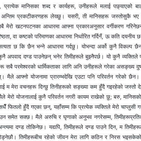
 प्रत्येक मानिसका शब्द र कार्यहरू, उनीहरूले मलाई पछ्याएको ब
 अन्तिम प्रकटीकरणहरू लेख्छु। यसरी, ती मानिसहरू जस्तोसुकै भए 
सबै मेरो खटनपटनका आधारमा आफ्ना प्रकारअनुसार वर्गीकरण गरिनेछन्।
िष्ठता, वा कष्टको परिमाणका आधारमा निर्धारित गर्दिनँ, ऊ कति दयनीय 
सत्यता छ कि छैन भन्‍ने आधारमा गर्दछु। योभन्दा अर्को कुनै विकल्प छै
नै अपवाद दण्ड पाउनेछन् भनेर तिमीहरूले बुझ्नैपर्छ। यो कुनै व्यक्तिले प
हरू सबै परमेश्‍वरको धार्मिकताका लागि अनि उनीहरूले गरेका असङ्ख्य दु
्। मैले आफ्नो योजनामा प्रारम्भदेखि एउटा पनि परिवर्तन गरेको छैन। 
 म मेरा वचनहरू दिन्छु तिनीहरूको सङ्ख्या कम हुँदै गइरहेको जस्तो दे
 मैले मेरो योजनालाई कुनै परिवर्तन नगरी कायम राखेको छु; बरु, मानिसको व
ैँ फितलो हुँदै गएका छन्, यहाँसम्म कि प्रत्येक व्यक्तिले मेरो चाप्लुसी ग
उन समेत सक्छ। मैले अरुचि र घृणाको अनुभव नगरेसम्म, तिमीहरूप्रतिको म
न्त्यमा दण्ड तोकिनेछ। यद्यपि, तिमीहरूले दण्ड पाउने दिन, म तिमीहरूल
 छोड्नेछौ। तिमीहरूबीच रहेको जीवन मेरा लागि कठिन र निरस भइसकेको 