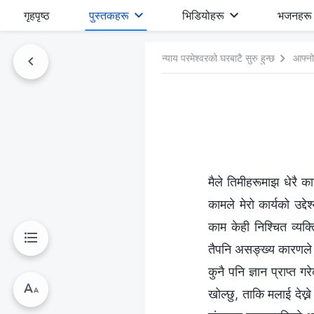
गृहपृष्ठ
पुस्तकहरू
भिडियोहरू
भजनहरू
न्याय परमेश्‍वरको घरबाटै सुरु हुन्छ
आफ्नो
मैले तिमीहरूमाझ धेरै 
कामले मेरो कार्यको उद्द
काम केही निश्चित व्यक्
तैपनि असङ्ख्य कारणले 
कुनै पनि ज्ञान प्राप्त 
खोल्छु, ताकि मलाई देख्