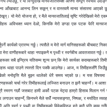
य ल्याउँछु, र यो विन्दुदेखि मानवजातिसमक्ष आफ्नो सम्पूर्ण स्वभाव उदाङ्गो
्ना आँखाबाट आनन्द लिन सकून् र म वास्तवमै मानव संसारमा आएको छु
ेखून्। यो मेरो योजना हो, र मैले मानवजातिलाई सृष्टि गरेदेखिको मेरो एक
िमीहरू अविभक्त ध्यान देओ, किनकि मेरो डण्डा एक पटक फेरि मानवजाति
नुपर्ने कार्यको प्रारम्भ गर्छु। त्यसैले म मेरो मार्ग मानिसहरूको बीचबाट निक
ा मेरा वाणीहरूबारे थाहा नपाइकनै म पृथ्वी र स्वर्गबीच आवतजावत गर्छु। 
रूका सबै इन्द्रिय यतिसम्म शून्य छन् कि मेरो कार्यका कदमहरूबारे ति
ेश्यहरू थाहा पाउने त्यस्तो दिन पक्कै आउनेछ। आज, म तिमीहरूसँगै जिउँछु
खेको मनोवृत्ति मैले बुझ्न थालेको धेरै समय भएको छ। म यस विषयमा थ
णहरूको चर्चा गरेर तिमीहरूलाई लज्जित बनाउन त झनै चाहन्नँ। म आशा गर्
रै स्मरण गर्छौ जसबाट हामी अर्को पटक भेट्दा हाम्रो हिसाब मिलान गर्न स
ाउन चाहन्नँ, किनभने मैले सधैँ न्यायसङ्गत, निष्पक्ष, र मर्यादित व्यवह
अनि स्वर्ग र पृथ्वी वा तिमीहरूको विवेकविरुद्ध हुने कुनै पनि काम गर्ने