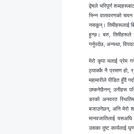
द्वेषले भरिपूर्ण शब्दह
भिन्न वातावरणको चयन ग
नसकून्। तिमीहरूलाई बिद
हुन्छ। बरु, तिमीहरूले
गर्नुपर्दछ, अन्यथा, विप
मेरो कृपा मलाई प्रेम गर
ठ्याक्कै नै प्रमाण हो,
महामारीले पीडित हुँदै ग
उम्कनेछैनन्; उनीहरू पन
डरको अनवरत स्थितिमा ब
बजाउनेछन्, अनि मेरो शक
मानवजातिलाई यसअघि क
उसका दुष्ट कार्यलाई घृण