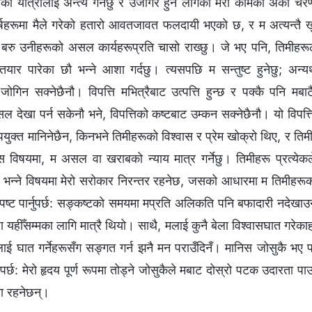
को यात्रालाई अन्त्य गर्नेछु र उजागर हुन लागेको मेरो कामको अर्को चरण प
वर्षहरूमा मैले गरेको हतारो आवतजावत फलदायी भएको छ, र म अत्यन्तै 
ँ, बरु उनीहरूको असल कार्यहरूप्रति चासो राख्छु। जे भए पनि, तिमीहरू
 तयार पारेका छौ भन्‍ने आशा गर्दछु। त्यसपछि म सन्तुष्ट हुनेछु; अन
जोगिन सक्‍नेछैनौ। विपत्ति मभित्रैबाट उत्पत्ति हुन्छ र पक्कै पनि मबा
 देखा पर्न सकेनौ भने, विपत्तिको कष्टबाट उम्कन सक्नेछैनौ। यो विपत्त
 उपयुक्त मानिनेछैन, किनभने तिमीहरूको विश्‍वास र प्रेम खोक्रो थिए, र त
स विषयमा, म असल वा खराबको न्याय मात्र गर्नेछु। तिमीहरू प्रत्येकल
 भन्‍ने विषयमा मेरो सरोकार निरन्तर रहनेछ, जसको आधारमा म तिमीहरूको अ
 स्पष्ट पार्नुपर्छ: सङ्कष्टको समयमा मप्रति अलिकति पनि बफादारी नदेखाउ
ृपा यहीँसम्मका लागि मात्रै थियो। साथै, मलाई कुनै बेला विश्‍वासघात गरेक
ई घात गर्नेहरूसँग सङ्गत गर्न झनै मन पराउँदिनँ। मानिस जोसुकै भए प
ैपर्छ: मेरो हृदय पूर्ण रूपमा तोड्ने जोसुकैले मबाट दोस्रो पटक उदारता प
मा रहनेछन्।