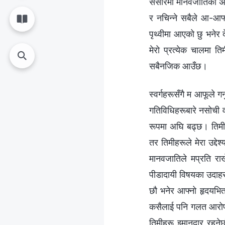
संसारमा मानवजातिको अन्त्
र नचिन्ने सबैले आ-आफ
पृथ्वीमा आएको छु भनेर द
मेरो प्रत्येक चालमा त
सबैनजिक आउँछ।
स्वर्गहरूसँगै म आफूले गर्
गतिविधिहरूबारे नसोची व
रूपमा अघि बढ्छ। तिमीह
तर तिमीहरूले मेरा उद्द
मानवजातिले मप्रति रा
पीडादायी विषयका उदाहर
छौ भनेर आफ्नो हृदयभित्
कसैलाई पनि गलत आरोप लग
तिमीहरू इमानदार रहनेछौ 