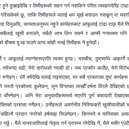
रूबाट हुने दुखाइदेखि र तिमीहरूको सहन गर्न नसकिने पतित व्यवहारदेखि टा
रिसकेको छु, ताकि तिमीहरूले मलाई थप मूर्ख बनाउन नसकून् वा मप्रति
ा दिनुअघि, सत्यताअनुरूप नहुने कार्यहरूबाट आफूलाई टाढा राख्न मैले तिम
 सबैलाई खुसी बनाउने, सबैले लाभ लिन सक्ने र आफ्नै गन्तव्यमा पनि 
दको बीचमा दुःख पाउने अन्य कोही नभई तिमीहरू नै हुनेछौ।
्ने र आफूलाई त्याग्नेहरूप्रति व्यक्त हुन्छ। यसबीच, दुष्टमाथि आइपर्ने द
 र, त्योभन्दा बढी, मेरो क्रोधको गवाही हो। जब प्रकोप आउँछ, मेरो विरोध
र्दा रुनेछन्। धेरै वर्षदेखि मलाई पछ्याएका, तर सबै प्रकारका दुष्ट कार्यह
ि यस्तो प्रकोपमा डुब्नेछन्, जुन विगतका लाखौँ वर्षमा विरलै देखिएको
ाँच्नेछन्। अनि मेरा अनुयायीहरूमध्ये मप्रति पूर्ण बफादारी देखाए
्तिको प्रशंसा गर्नेछन्। उनीहरूले अवर्णनीय निस्फिक्री खुसीयालीको भा
हिल्यै प्रदान नगरेको हर्षमाझ जिउनेछन्। किनभने म मानिसका असल 
ा गर्छु। मैले मानवजातिलाई नेतृत्व गर्न प्रारम्भ गरेदेखि नै, मैले मसँग