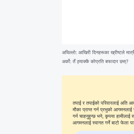
अघिल्लो:
आखिरी दिनहरूका ख्रीष्‍टले मात्र
अर्को:
तँ ठ्याक्कै कोप्रति बफादार छस्?
तपाई र तपाईको परिवारलाई अति आवश्
मौका प्राप्त गर्न प्रभुको आगमनलाई 
गर्न चाहनुहुन्छ भने, कृपया हामीलाई सम्पर्क गर्न
आगमनलाई स्वागत गर्ने बाटो फेला पार्न