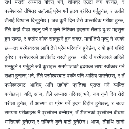
सधैँ यसरी अभ्यास गरिस् भने, तँभित्र एउटा जग बस्नेछ, र
परमेश्‍वरले तँभित्र उहाँलाई प्रेम गर्ने हृदय प्रेरित गर्नुहुनेछ, र उहाँले
तँलाई विश्‍वास दिनुहुनेछ। जब कुनै दिन तेरो वास्तविक परीक्षा हुन्छ,
तैँले केही पीडा सहनु पर्ने र कुनै निश्‍चित हदसम्म तँलाई दुःख महसुस
हुन सक्छ, र कठोर शोक सहनुपर्ने हुन सक्छ, मानौँ तेरो मृत्यु नै भएको
छ—तर परमेश्‍वरका लागि तेरो प्रेम परिवर्तन हुनेछैन, र यो झनै गहिरो
हुनेछ। परमेश्‍वरको आशीर्वाद यस्तो हुन्छ। यदि तँ परमेश्‍वरले अहिले
भन्नुहुने र गर्नुहुने सबै कुराहरू समर्पणताको हृदयका साथ स्वीकार गर्न
सक्षम हुन्छस् भने, तैँले परमेश्‍वरबाट पक्कै पनि आशिष् पाउनेछस्, र तँ
परमेश्‍वरबाट आशिष् अनि उहाँको प्रतिज्ञा प्राप्त गर्ने व्यक्ति
बन्‍नेछस्। यदि, आज, तैँले अभ्यास गरिनस् भने, जब कुनै दिन तेरो
परीक्षा हुनेछ, तँ आस्था वा प्रेम गर्ने हृदय विहीन हुनेछस्, र उक्त
समयमा परीक्षाहरू नै प्रलोभन बन्नेछन्, तँ शैतानको प्रलोभन बीचमा
भासिएको हुनेछस् र उम्किने कुनै बाटो हुनेछैन। आज, तँमाथि सानो