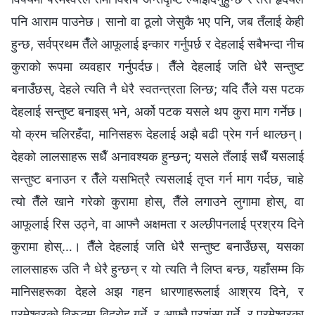
पनि आराम पाउनेछ। सानो वा ठूलो जेसुकै भए पनि, जब तँलाई केही
हुन्छ, सर्वप्रथम तैँले आफूलाई इन्कार गर्नुपर्छ र देहलाई सबैभन्दा नीच
कुराको रूपमा व्यवहार गर्नुपर्दछ। तैँले देहलाई जति धेरै सन्तुष्ट
बनाउँछस्, देहले त्यति नै धेरै स्वतन्त्रता लिन्छ; यदि तैँले यस पटक
देहलाई सन्तुष्ट बनाइस् भने, अर्को पटक यसले थप कुरा माग गर्नेछ।
यो क्रम चलिरहँदा, मानिसहरू देहलाई अझै बढी प्रेम गर्न थाल्छन्।
देहको लालसाहरू सधैँ अनावश्यक हुन्छन्; यसले तँलाई सधैँ यसलाई
सन्तुष्ट बनाउन र तैँले यसभित्रै त्यसलाई तृप्त गर्न माग गर्दछ, चाहे
त्यो तैँले खाने गरेको कुरामा होस्, तैँले लगाउने लुगामा होस्, वा
आफूलाई रिस उठ्ने, वा आफ्नै अक्षमता र अल्छीपनलाई प्रश्रय दिने
कुरामा होस्…। तैँले देहलाई जति धेरै सन्तुष्ट बनाउँछस्, यसका
लालसाहरू उति नै धेरै हुन्छन् र यो त्यति नै लिप्त बन्छ, यहाँसम्‍म कि
मानिसहरूका देहले अझ गहन धारणाहरूलाई आश्रय दिने, र
परमेश्‍वरको विरुद्धमा विद्रोह गर्ने, र आफ्नै प्रशंसा गर्ने, र परमेश्‍वरका