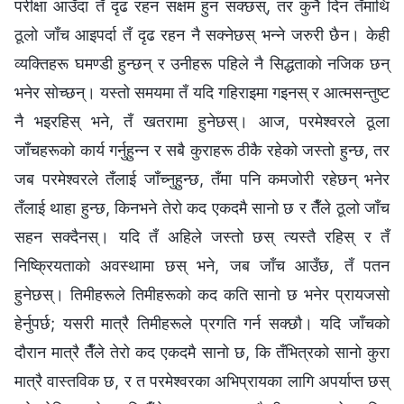
परीक्षा आउँदा तँ दृढ रहन सक्षम हुन सक्छस्, तर कुनै दिन तँमाथि
ठूलो जाँच आइपर्दा तँ दृढ रहन नै सक्नेछस् भन्‍ने जरुरी छैन। केही
व्यक्तिहरू घमण्डी हुन्छन् र उनीहरू पहिले नै सिद्धताको नजिक छन्
भनेर सोच्छन्। यस्तो समयमा तँ यदि गहिराइमा गइनस् र आत्मसन्तुष्ट
नै भइरहिस् भने, तँ खतरामा हुनेछस्। आज, परमेश्‍वरले ठूला
जाँचहरूको कार्य गर्नुहुन्न र सबै कुराहरू ठीकै रहेको जस्तो हुन्छ, तर
जब परमेश्‍वरले तँलाई जाँच्नुहुन्छ, तँमा पनि कमजोरी रहेछन् भनेर
तँलाई थाहा हुन्छ, किनभने तेरो कद एकदमै सानो छ र तैँले ठूलो जाँच
सहन सक्दैनस्। यदि तँ अहिले जस्तो छस् त्यस्तै रहिस् र तँ
निष्क्रियताको अवस्थामा छस् भने, जब जाँच आउँछ, तँ पतन
हुनेछस्। तिमीहरूले तिमीहरूको कद कति सानो छ भनेर प्रायजसो
हेर्नुपर्छ; यसरी मात्रै तिमीहरूले प्रगति गर्न सक्छौ। यदि जाँचको
दौरान मात्रै तैँले तेरो कद एकदमै सानो छ, कि तँभित्रको सानो कुरा
मात्रै वास्तविक छ, र त परमेश्‍वरका अभिप्रायका लागि अपर्याप्त छस्