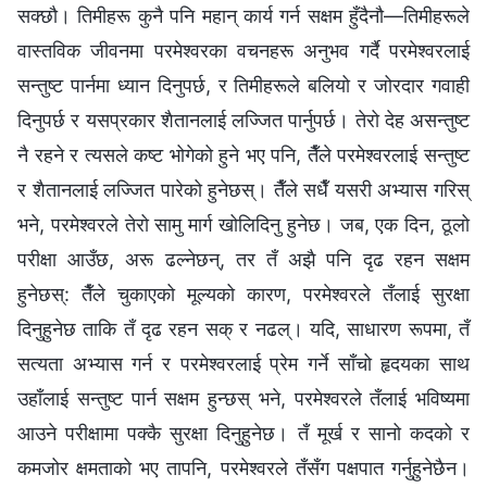
सक्छौ। तिमीहरू कुनै पनि महान् कार्य गर्न सक्षम हुँदैनौ—तिमीहरूले
वास्तविक जीवनमा परमेश्‍वरका वचनहरू अनुभव गर्दै परमेश्‍वरलाई
सन्तुष्ट पार्नमा ध्यान दिनुपर्छ, र तिमीहरूले बलियो र जोरदार गवाही
दिनुपर्छ र यसप्रकार शैतानलाई लज्जित पार्नुपर्छ। तेरो देह असन्तुष्ट
नै रहने र त्यसले कष्ट भोगेको हुने भए पनि, तैँले परमेश्‍वरलाई सन्तुष्ट
र शैतानलाई लज्जित पारेको हुनेछस्। तैँले सधैँ यसरी अभ्यास गरिस्
भने, परमेश्‍वरले तेरो सामु मार्ग खोलिदिनु हुनेछ। जब, एक दिन, ठूलो
परीक्षा आउँछ, अरू ढल्नेछन्, तर तँ अझै पनि दृढ रहन सक्षम
हुनेछस्: तैँले चुकाएको मूल्यको कारण, परमेश्‍वरले तँलाई सुरक्षा
दिनुहुनेछ ताकि तँ दृढ रहन सक् र नढल्। यदि, साधारण रूपमा, तँ
सत्यता अभ्यास गर्न र परमेश्‍वरलाई प्रेम गर्ने साँचो हृदयका साथ
उहाँलाई सन्तुष्ट पार्न सक्षम हुन्छस् भने, परमेश्‍वरले तँलाई भविष्यमा
आउने परीक्षामा पक्कै सुरक्षा दिनुहुनेछ। तँ मूर्ख र सानो कदको र
कमजोर क्षमताको भए तापनि, परमेश्‍वरले तँसँग पक्षपात गर्नुहुनेछैन।