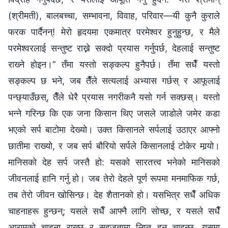
(श्रीमती), बालबच्चा, सम्भावना, विवाह, परिवार—यी कुनै कुराले
फरक पार्दैनन्! मेरो हृदयमा एकमात्र परमेश्‍वर हुनुहुन्छ, र मैले
परमेश्‍वरलाई सन्तुष्ट राख्ने सक्दो प्रयास गर्नुपर्छ, देहलाई सन्तुष्ट
राख्‍ने होइन।” तँमा यस्तो सङ्कल्प हुनैपर्छ। तँमा सधैँ यस्तो
सङ्कल्प छ भने, जब तैँले सत्यलाई अभ्यास गर्छस् र आफूलाई
पन्छ्याउँछस्, तैँले धेरै प्रयास नगरीकनै यसो गर्न सक्छस्। यस्तो
भन्‍ने गरिन्छ कि एक जना किसान थिए जसले जाडोले जमेर कडा
भएको सर्प बाटोमा देख्यो। उक्त किसानले सर्पलाई उठाएर आफ्नो
छातीमा राख्यो, र जब सर्प बौरियो सर्पले किसानलाई टोकेर मार्‍यो।
मानिसको देह सर्प जस्तै हो: यसको सारतत्त्व भनेको मानिसको
जीवनलाई हानि गर्नु हो। जब तेरो देहले पूर्ण रूपमा मनमाफिक गर्छ,
तब तेरो जीवन खोसिन्छ। देह शैतानको हो। यसभित्र सधैँ अधिक
चाहनाहरू हुन्छन्; यसले सधैँ आफ्नै लागि सोच्छ, र यसले सधैँ
आरामको चाहना राख्छ र सहजतामा लिप्त हुन चाहन्छ, यसमा