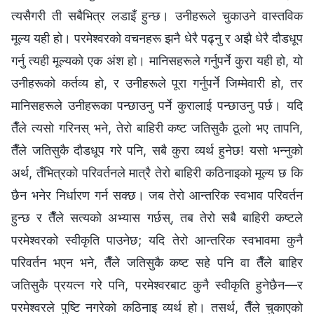
त्यसैगरी ती सबैभित्र लडाइँ हुन्छ। उनीहरूले चुकाउने वास्तविक
मूल्य यही हो। परमेश्‍वरको वचनहरू झनै धेरै पढ्नु र अझै धेरै दौडधूप
गर्नु त्यही मूल्यको एक अंश हो। मानिसहरूले गर्नुपर्ने कुरा यही हो, यो
उनीहरूको कर्तव्य हो, र उनीहरूले पूरा गर्नुपर्ने जिम्मेवारी हो, तर
मानिसहरूले उनीहरूका पन्छाउनु पर्ने कुरालाई पन्छाउनु पर्छ। यदि
तैँले त्यसो गरिनस् भने, तेरो बाहिरी कष्ट जतिसुकै ठूलो भए तापनि,
तैँले जतिसुकै दौडधूप गरे पनि, सबै कुरा व्यर्थ हुनेछ! यसो भन्नुको
अर्थ, तँभित्रको परिवर्तनले मात्रै तेरो बाहिरी कठिनाइको मूल्य छ कि
छैन भनेर निर्धारण गर्न सक्छ। जब तेरो आन्तरिक स्वभाव परिवर्तन
हुन्छ र तैँले सत्यको अभ्यास गर्छस्, तब तेरो सबै बाहिरी कष्टले
परमेश्‍वरको स्वीकृति पाउनेछ; यदि तेरो आन्तरिक स्वभावमा कुनै
परिवर्तन भएन भने, तैँले जतिसुकै कष्ट सहे पनि वा तैँले बाहिर
जतिसुकै प्रयत्न गरे पनि, परमेश्‍वरबाट कुनै स्वीकृति हुनेछैन—र
परमेश्‍वरले पुष्टि नगरेको कठिनाइ व्यर्थ हो। तसर्थ, तैँले चुकाएको