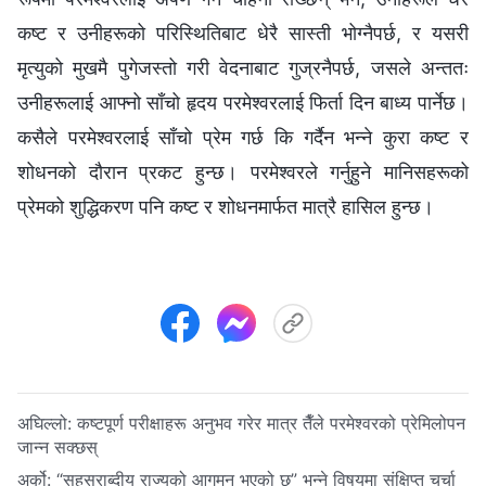
कष्ट र उनीहरूको परिस्थितिबाट धेरै सास्ती भोग्नैपर्छ, र यसरी
मृत्युको मुखमै पुगेजस्तो गरी वेदनाबाट गुज्रनैपर्छ, जसले अन्ततः
उनीहरूलाई आफ्नो साँचो हृदय परमेश्‍वरलाई फिर्ता दिन बाध्य पार्नेछ।
कसैले परमेश्‍वरलाई साँचो प्रेम गर्छ कि गर्दैन भन्‍ने कुरा कष्ट र
शोधनको दौरान प्रकट हुन्छ। परमेश्‍वरले गर्नुहुने मानिसहरूको
प्रेमको शुद्धिकरण पनि कष्ट र शोधनमार्फत मात्रै हासिल हुन्छ।
अघिल्लो:
कष्टपूर्ण परीक्षाहरू अनुभव गरेर मात्र तैँले परमेश्‍वरको प्रेमिलोपन
जान्न सक्छस्
अर्को:
“सहस्राब्दीय राज्यको आगमन भएको छ” भन्‍ने विषयमा संक्षिप्त चर्चा