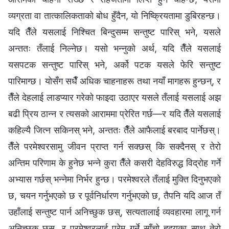
व्यग्रता वा तात्कालिकताको बोध हुँदैन, यो निष्क्रियतामा डुबिरहन्छ।
यदि तैँले यसलाई निश्चित बिन्दुसम्म सन्तुष्ट पारिस् भने, यसले
अन्ततः तँलाई निल्नेछ। यसो भन्नुको अर्थ, यदि तैँले यसलाई
यसपटक सन्तुष्ट पारिस् भने, अर्को पटक यसले फेरि सन्तुष्ट
पारिमाग्छ। योसँग सधैँ अधिक चाहनाहरू तथा नयाँ मागहरू हुन्छन्, र
तैँले देहलाई लाडप्यार गरेको फाइदा उठाएर यसले तँलाई यसलाई अझ
बढी प्रिय ठान्न र त्यसको आराममा प्रेरित गर्छ—र यदि तैँले यसलाई
कहिल्यै जित्न सकिनस् भने, अन्ततः तैँले आफैलाई बरबाद पार्नेछस्।
तैँले परमेश्‍वरसामु जीवन प्राप्त गर्न सक्छस् कि सक्दैनस् र तेरो
अन्तिम परिणाम के हुनेछ भन्‍ने कुरा तैँले कसरी देहविरुद्ध विद्रोह गर्ने
अभ्यास गर्छस् भन्‍नेमा निर्भर हुन्छ। परमेश्‍वरले तँलाई मुक्ति दिनुभएको
छ, चयन गर्नुभएको छ र पूर्वनिर्धारण गर्नुभएको छ, तैपनि यदि आज तँ
उहाँलाई सन्तुष्ट पार्न अनिच्छुक छस्, सत्यतालाई व्यवहारमा लागू गर्न
अनिच्छुक छस्, र परमेश्‍वरलाई प्रेम गर्ने साँचो हृदयका साथ तेरो