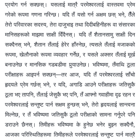
प्रयोग गर्न सक्छस्। यसलाई मात्रै परमेश्‍वरलाई वास्तवमा प्रेम
गरेको रूपमा गणना गरिन्छ। यदि तँ यसो गर्न अक्षम छस् भने, तैँले
तेरो परिवारका सदस्य, तेरा दाजुभाइ तथा दिदीबहिनीहरू वा संसारका
मानिसहरूको माझमा साक्षी दिँदैनस्। यदि तँ शैतानसामु साक्षी दिन
सक्दैनस् भने, शैतान तँलाई हेरेर हाँस्नेछ, त्यसले तँलाई मजाकको
रूपमा, खेलौनाको रूपमा व्यवहार गर्नेछ, र यसले अक्सर तँलाई मूर्ख
बनाउनेछ र मानसिक गडबडीमा पुर्‍याउनेछ। भविष्यमा, तँमाथि ठूला
परीक्षाहरू आइपर्न सक्छन्—तर आज, यदि तँ परमेश्‍वरलाई साँचो
हृदयले प्रेम गर्छस् भने, र यदि, अगाडि आउने परीक्षाहरू जतिसुकै
ठूला भए तापनि, तँलाई जेसुकै भए पनि, तँ आफ्नो गवाहीमा दृढ रहन र
परमेश्‍वरलाई सन्तुष्ट पार्न सक्षम हुन्छस् भने, तेरो हृदयलाई सान्त्वना
मिल्नेछ, र तँ भविष्यमा जतिसुकै ठूलो परीक्षाको सामना गर्नुपरे पनि
डराउने छैनस्। तिमीहरू भविष्यमा के हुनेछ भनेर बुझ्न सक्दैनौ,
आजका परिस्थितिहरूमा तिमीहरूले परमेश्‍वरलाई सन्तुष्ट पार्न मात्रै