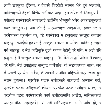
लागि उपयुक्त हुँदैनन्, र देहको विद्रोही स्वभाव धेरै हुने भएकाले,
मानिसहरूले देहको विरोध गर्ने पाठ अझ गहन तरिकाले सिक्नु पर्छ।
यसैलाई परमेश्‍वरले मानवलाई उहाँसँग भोग्नुपर्ने भनेर अह्राउनुभएको
कष्ट भन्नुहुन्छ। जब तँलाई अप्ठ्याराहरू आइपर्छन्, हतार गर् र
परमेश्‍वरमा प्रार्थना गर्: “हे परमेश्‍वर! म हजुरलाई सन्तुष्ट बनाउन
चाहन्छु, तपाईंको हृदयलाई सन्तुष्ट बनाउन म अन्तिम कठिनाइ सहन
गर्न चाहन्छु, र मैले जतिसुकै ठूलो धक्का बेहोर्नु परे पनि, म अझै पनि
हजुरलाई नै सन्तुष्ट बनाउन चाहन्छु। मैले मेरो सम्पूर्ण जीवन नै त्याग्‍नु
परे पनि, मैले तपाईंलाई सन्तुष्ट पार्नैपर्छ!” यो सङ्कल्पका साथ, जब
तँ यसरी प्रार्थना गर्छस्, तँ आफ्नो साक्षीमा दह्रिलो भएर खडा हुन
सक्षम हुन्छस्। प्रत्येक पटक उनीहरूले सत्यलाई अभ्यास गर्दा,
प्रत्येक पटक उनीहरूको शोधन, प्रत्येक पटक उनीहरू थाक्दा, र
प्रत्येक पटक परमेश्‍वरको कार्य उनीहरूमाथि आउँदा, मानिसहरूले
असह्य पीडा सहनुपर्छ। यो सबै मानिसहरूका लागि जाँच हो, र