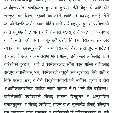
कार्यहरूप्रति सशङ्कित हुनेसम्‍म हुन्छ। तैँले देहलाई जति धेरै
सन्तुष्ट बनाउँछस्, देहको कमजोरी त्यति नै बढ्छ; तँलाई तेरो
कमजोरीप्रति कसैले ध्यान दिँदैन भन्‍ने सधैँ महसुस हुनेछ, परमेश्‍वरले
अति गर्नुभएको छ भन्‍ने सधैँ विश्‍वास गर्छस् र तँ भन्छस्: “परमेश्‍वर
कसरी यति कठोर बन्न सक्नुहुन्छ? उहाँले किन मानिसहरूलाई कठोर
व्यवहार गर्न छोड्नुहुन्न?” जब मानिसहरूले देहलाई सन्तुष्ट बनाउँछन्
र यसलाई अत्यधिक मात्रामा माया गर्छन्, उनीहरूले आफैलाई पतन
गरिरहेका हुन्छन्। यदि तँ परमेश्‍वरलाई साँचो प्रेम गर्छस् र देहलाई
सन्तुष्ट बनाउँदैनस् भने, परमेश्‍वरले गर्नुहुने सबै कुराहरू निकै सही र
निकै असल छन् र तेरो विद्रोहीपनप्रतिको उहाँको श्राप र तेरो
अधार्मिकताप्रतिको उहाँको न्याय जायज नै छ भन्ने तैँले देख्नेछस्।
कहिलेकाहीँ परमेश्‍वरले तँलाई ताडना दिनुहुन्छ र अनुशासित
बनाउनुहुन्छ, र तँलाई उहाँसामु आउन बाध्य तुल्याउँदै तँलाई परिष्कृत
गर्न वातावरण खडा गर्नुहुन्छ, र परमेश्‍वरले जे गरिरहनुभएको छ, त्यो