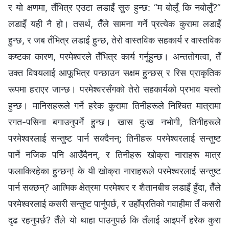
र यो क्षणमा, तँभित्र एउटा लडाइँ सुरु हुन्छ: “म बोलूँ कि नबोलुँ?”
लडाइँ यही नै हो। तसर्थ, तैँले सामना गर्ने प्रत्येक कुरामा लडाइँ
हुन्छ, र जब तँभित्र लडाइँ हुन्छ, तेरो वास्तविक सहकार्य र वास्तविक
कष्टका कारण, परमेश्‍वरले तँभित्र कार्य गर्नुहुन्छ। अन्ततोगत्वा, तँ
उक्त विषयलाई आफूभित्र पन्छाउन सक्षम हुन्छस् र रिस प्राकृतिक
रूपमा हराएर जान्छ। परमेश्‍वरसँगको तेरो सहकार्यको प्रभाव यस्तो
हुन्छ। मानिसहरूले गर्ने हरेक कुरामा तिनीहरूले निश्चित मात्रामा
रगत-पसिना बगाउनुपर्ने हुन्छ। खास दुःख नभोगी, तिनीहरूले
परमेश्‍वरलाई सन्तुष्ट पार्न सक्दैनन्; तिनीहरू परमेश्‍वरलाई सन्तुष्ट
पार्ने नजिक पनि आउँदैनन्, र तिनीहरू खोक्रा नाराहरू मात्र
फलाकिरहेका हुन्छन्! के यी खोक्रा नाराहरूले परमेश्‍वरलाई सन्तुष्ट
पार्न सक्छन्? आत्मिक क्षेत्रमा परमेश्‍वर र शैतानबीच लडाइँ हुँदा, तैँले
परमेश्‍वरलाई कसरी सन्तुष्ट पार्नुपर्छ, र उहाँप्रतिको गवाहीमा तँ कसरी
दृढ रहनुपर्छ? तैँले यो थाहा पाउनुपर्छ कि तँलाई आइपर्ने हरेक कुरा