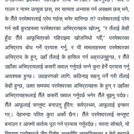
गाउन र नाच्न उत्सुक छस्, तर सत्यता अभ्यास गर्न असक्षम छस् भने,
के तैँले परमेश्‍वरलाई प्रेम गर्छस् भनेर मानिन्छ त? परमेश्‍वरलाई प्रेम
गर्न सबै कुराहरूमा परमेश्‍वरका अभिप्रायहरू खोज्नु, “र तँलाई केही
हुँदा तैँले आफूभित्रको गहिराइमा खोजनिधो गर्दै,” परमेश्‍वरका
अभिप्राय बोध गर्ने प्रयास गर्नु, र यी मामलाहरूमा परमेश्‍वरका
अभिप्राय के हुन्, उहाँ तँलाई के हासिल गर्न अह्राउनुहुन्छ, र तैँले
उहाँका अभिप्रायलाई कसरी ख्याल गर्नुपर्छ भन्‍ने कुरा हेर्ने प्रयास गर्नु
आवश्यक हुन्छ। उदाहरणको लागि: कठिनाइ सहनु पर्ने गरी तँलाई
केही हुन्छ, उक्त समयमा परमेश्‍वरका अभिप्रायहरू के हुन् र उहाँका
अभिप्रायहरूलाई तैँले कसरी ख्याल गर्नुपर्छ भनेर तैँले बुझ्नु पर्दछ।
तैँले आफूलाई सन्तुष्ट बनाउनु हुँदैन: सर्वप्रथम, आफूलाई इन्कार
गर्। देहभन्दा पतित कुरा अर्को छैन। तैँले परमेश्‍वरलाई सन्तुष्ट
बनाउन र आफ्नो कर्तव्य पूरा गर्न प्रयास गर्नुपर्दछ। यस्ता सोचले, यो
विषयमा परमेश्‍वरले तँमा विशेष अन्तर्दृष्टि ल्याइदिनुहुन्छ र तेरो हृदयले