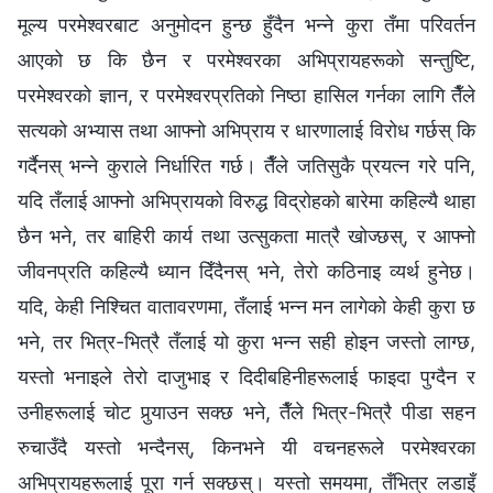
मूल्य परमेश्‍वरबाट अनुमोदन हुन्छ हुँदैन भन्‍ने कुरा तँमा परिवर्तन
आएको छ कि छैन र परमेश्‍वरका अभिप्रायहरूको सन्तुष्टि,
परमेश्‍वरको ज्ञान, र परमेश्‍वरप्रतिको निष्ठा हासिल गर्नका लागि तैँले
सत्यको अभ्यास तथा आफ्नो अभिप्राय र धारणालाई विरोध गर्छस् कि
गर्दैनस् भन्‍ने कुराले निर्धारित गर्छ। तैँले जतिसुकै प्रयत्न गरे पनि,
यदि तँलाई आफ्नो अभिप्रायको विरुद्ध विद्रोहको बारेमा कहिल्यै थाहा
छैन भने, तर बाहिरी कार्य तथा उत्सुकता मात्रै खोज्छस्, र आफ्नो
जीवनप्रति कहिल्यै ध्यान दिँदैनस् भने, तेरो कठिनाइ व्यर्थ हुनेछ।
यदि, केही निश्चित वातावरणमा, तँलाई भन्न मन लागेको केही कुरा छ
भने, तर भित्र-भित्रै तँलाई यो कुरा भन्न सही होइन जस्तो लाग्छ,
यस्तो भनाइले तेरो दाजुभाइ र दिदीबहिनीहरूलाई फाइदा पुग्दैन र
उनीहरूलाई चोट पुर्‍याउन सक्छ भने, तैँले भित्र-भित्रै पीडा सहन
रुचाउँदै यस्तो भन्दैनस्, किनभने यी वचनहरूले परमेश्‍वरका
अभिप्रायहरूलाई पूरा गर्न सक्छस्। यस्तो समयमा, तँभित्र लडाइँ