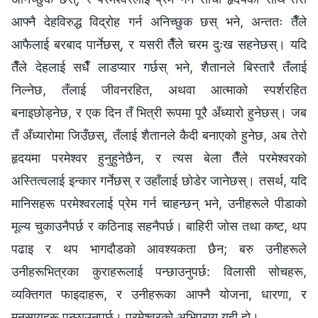
आफ्नै देहविरुद्ध विद्रोह गर्न अनिच्छुक छस् भने, अन्ततः तैँले
आफैलाई बरबाद पार्नेछस्, र यसरी तैँले चरम दुःख सहनेछस्। यदि
तैँले देहलाई सधैँ लाडप्यार गर्छस् भने, शैतानले बिस्तारै तँलाई
निल्नेछ, तँलाई जीवनरहित, अथवा आत्माको स्पर्शरहित
बनाइछोड्नेछ, र एक दिन तँ भित्री रूपमा पूरै अँध्यारो हुनेछस्। जब
तँ अँध्यारोमा जिउँछस्, तँलाई शैतानले कैदी बनाएको हुनेछ, अब तेरो
हृदयमा परमेश्‍वर हुनुहुनेछैन, र त्यस बेला तैँले परमेश्‍वरको
अस्तित्वलाई इन्कार गर्नेछस् र उहाँलाई छोडेर जानेछस्। तसर्थ, यदि
मानिसहरू परमेश्‍वरलाई प्रेम गर्न चाहन्छन् भने, उनीहरूले पीडाको
मूल्य चुकाउनैपर्छ र कठिनाइ सहनैपर्छ। बाहिरी जोस तथा कष्ट, थप
पढाइ र थप भागदौडको आवश्यकता छैन; बरु उनीहरूले
उनीहरूभित्रका कुराहरूलाई पन्छाउनुपर्छ: विलासी सोचहरू,
व्यक्तिगत फाइदाहरू, र उनीहरूका आफ्नै योजना, धारणा, र
मनसायहरू पन्छाउनुपर्छ। परमेश्‍वरको अभिप्राय यही हो।