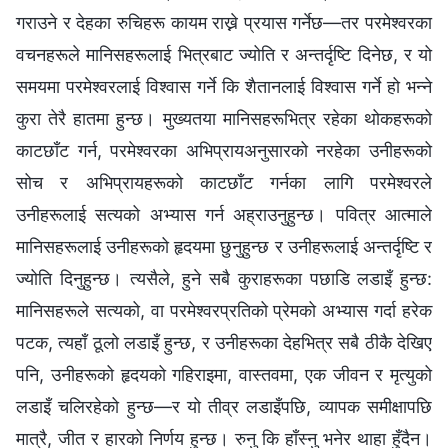
गराउने र देहका रुचिहरू कायम राख्ने प्रयास गर्नेछ—तर परमेश्‍वरका
वचनहरूले मानिसहरूलाई भित्रबाट ज्योति र अन्तर्दृष्टि दिनेछ, र यो
समयमा परमेश्‍वरलाई विश्‍वास गर्ने कि शैतानलाई विश्‍वास गर्ने हो भन्‍ने
कुरा तेरै हातमा हुन्छ। मुख्यतया मानिसहरूभित्र रहेका थोकहरूको
काटछाँट गर्न, परमेश्‍वरका अभिप्रायअनुसारको नरहेका उनीहरूको
सोच र अभिप्रायहरूको काटछाँट गर्नका लागि परमेश्‍वरले
उनीहरूलाई सत्यको अभ्यास गर्न अह्राउनुहुन्छ। पवित्र आत्माले
मानिसहरूलाई उनीहरूको हृदयमा छुनुहुन्छ र उनीहरूलाई अन्तर्दृष्टि र
ज्योति दिनुहुन्छ। त्यसैले, हुने सबै कुराहरूका पछाडि लडाइँ हुन्छ:
मानिसहरूले सत्यको, वा परमेश्‍वरप्रतिको प्रेमको अभ्यास गर्दा हरेक
पटक, त्यहाँ ठूलो लडाइँ हुन्छ, र उनीहरूका देहभित्र सबै ठीकै देखिए
पनि, उनीहरूको हृदयको गहिराइमा, वास्तवमा, एक जीवन र मृत्युको
लडाइँ चलिरहेको हुन्छ—र यो तीव्र लडाइँपछि, व्यापक समीक्षापछि
मात्रै, जीत र हारको निर्णय हुन्छ। रुनु कि हाँस्नु भनेर थाहा हुँदैन।