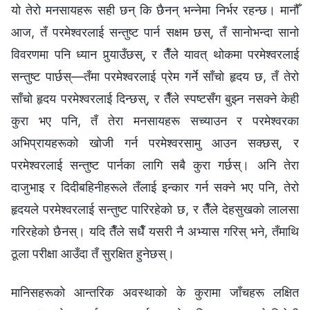
यो तेरो मनसायहरू सही छन् कि छैनन् भन्‍नेमा निर्भर रहन्छ। मानौँ
आज, तँ परमेश्‍वरलाई सन्तुष्ट पार्न सक्षम छस्, तँ सानोभन्दा सानो
विवरणमा पनि ध्यान पुर्‍याउँछस्, र तैँले यावत् थोकमा परमेश्‍वरलाई
सन्तुष्ट पार्छस्—तँमा परमेश्‍वरलाई प्रेम गर्ने साँचो हृदय छ, तँ तेरो
साँचो हृदय परमेश्‍वरलाई दिन्छस्, र तैँले स्पष्टसँग बुझ्न नसक्ने केही
कुरा भए पनि, तँ तेरा मनसायहरू सच्याउन र परमेश्‍वरका
अभिप्रायहरूको खोजी गर्न परमेश्‍वरसामु आउन सक्छस्, र
परमेश्‍वरलाई सन्तुष्ट पार्नका लागि सबै कुरा गर्छस्। अनि तेरा
दाजुभाइ र दिदीबहिनीहरूले तँलाई इन्कार गर्न सक्‍ने भए पनि, तेरो
हृदयले परमेश्‍वरलाई सन्तुष्ट पारिरहेको छ, र तैँले देहसुखको लालसा
गरिरहेको छैनस्। यदि तैँले सधैँ यसरी नै अभ्यास गरिस् भने, तँमाथि
ठूला परीक्षा आउँदा तँ सुरक्षित हुनेछस्।
मानिसहरूको आन्तरिक अवस्थाको के कुरामा जाँचहरू लक्षित