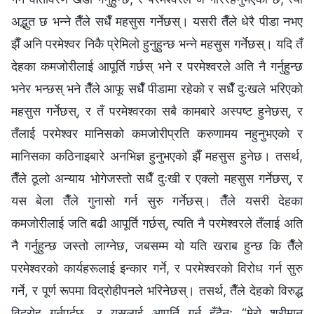
अद्भुत छ भन्ने तैँले सधैँ महसुस गर्नेछस्। यसरी तैँले धेरै पीडा नभए
झैँ अनि परमेश्‍वर निकै प्रेमिलो हुनुहुन्छ भन्ने महसुस गर्नेछस्। यदि तँ
देहका कमजोरीलाई आपूर्ति गर्छस् भने र परमेश्‍वरले अति नै गर्नुहुन्छ
भनेर भन्छस् भने तैँले आफू सधैँ पीडामा रहेको र सधैँ दुःखले भरिएको
महसुस गर्नेछस्, र तँ परमेश्‍वरका सबै कामबारे अस्पष्ट हुनेछस्, र
तँलाई परमेश्‍वर मानिसको कमजोरीप्रति करुणामय नहुनुभएको र
मानिसका कठिनाइबारे अनभिज्ञ हुनुभएको झैँ महसुस हुनेछ। तसर्थ,
तैँले ठूलो अन्याय भोगेजस्तो सधैँ दुःखी र एक्लो महसुस गर्नेछस्, र
यस बेला तैँले गुनासो गर्न सुरु गर्नेछस्। तैँले यसरी देहका
कमजोरीलाई जति बढी आपूर्ति गर्छस्, त्यति नै परमेश्‍वरले तँलाई अति
नै गर्नुहुन्छ जस्तो लाग्नेछ, जबसम्म यो यति खराब हुन्छ कि तैँले
परमेश्‍वरको कार्यहरूलाई इन्कार गर्ने, र परमेश्‍वरको विरोध गर्न सुरु
गर्ने, र पूर्ण रूपमा विद्रोहीपनले भरिनेछस्। तसर्थ, तैँले देहको विरुद्ध
विद्रोह गर्नुपर्दछ, र यसलाई आपूर्ति गर्नु हुँदैन: “मेरो श्रीमान्