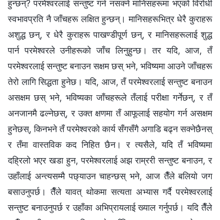
हुन्छन्? परमेश्‍वरलाई सन्तुष्ट गर्न नसक्ने मानिसहरूमा भएको विरोधी
स्वभावप्रति नै जाँचहरू लक्षित हुन्छन्। मानिसहरूभित्र धेरै कुराहरू
अशुद्ध छन्, र धेरै कुराहरू पाखण्डीपूर्ण छन्, र मानिसहरूलाई शुद्ध
पार्न परमेश्‍वरले उनीहरूको जाँच लिनुहुन्छ। तर यदि, आज, तँ
परमेश्‍वरलाई सन्तुष्ट बनाउन सक्षम छस् भने, भविष्यमा आउने जाँचहरू
तेरो लागि सिद्धता हुनेछ। यदि, आज, तँ परमेश्‍वरलाई सन्तुष्ट बनाउन
असक्षम छस् भने, भविष्यका जाँचहरूले तँलाई परीक्षा गर्नेछन्, र तँ
अनजानमै ढल्नेछस्, र उक्त क्षणमा तँ आफूलाई सहयोग गर्न असक्षम
हुनेछस्, किनभने तँ परमेश्‍वरको कार्य सँगसँगै अगाडि बढ्न सक्नेछैनस्
र तँमा वास्तविक कद निहित छैन। र त्यसैले, यदि तँ भविष्यमा
दह्रिलो भएर खडा हुन, परमेश्‍वरलाई अझ राम्ररी सन्तुष्ट बनाउन, र
उहाँलाई अन्त्यसम्मै पछ्याउन चाहन्छस् भने, आज तैँले बलियो जग
बसाउनुपर्छ। तैँले यावत् थोकमा सत्यता अभ्यास गर्दै परमेश्‍वरलाई
सन्तुष्ट बनाउनुपर्छ र उहाँका अभिप्रायलाई ख्याल गर्नुपर्छ। यदि तैँले