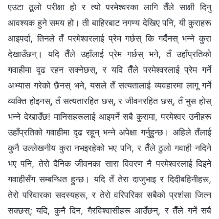
एउटा ठूलो परीक्षा हो र त्यो परमेश्‍वरका लागि तैँले साक्षी दिनु
आवश्यक हुने समय हो। ती बाहिरबाट नगण्य देखिए पनि, यी कुराहरू
आइपर्दा, तिनले तँ परमेश्‍वरलाई प्रेम गर्छस् कि गर्दैनस् भन्‍ने कुरा
देखाउँछन्। यदि तैँले उहाँलाई प्रेम गर्छस् भने, तँ उहाँप्रतिको
गवाहीमा दृढ रहन सक्नेछस्, र यदि तैँले परमेश्‍वरलाई प्रेम गर्ने
अभ्यास गरेको छैनस् भने, यसले तँ सत्यतालाई व्यवहारमा लागू गर्ने
व्यक्ति होइनस्, तँ सत्यतारहित छस्, र जीवनरहित छस्, तँ भुस होस्
भन्‍ने देखाउँछ! मानिसहरूलाई आइपर्ने सबै कुरामा, परमेश्‍वर उनीहरू
उहाँप्रतिको गवाहीमा दृढ रहून् भन्ने अपेक्षा गर्नुहुन्छ। अहिले तँलाई
कुनै उल्लेखनीय कुरा नभइरहेको भए पनि, र तैँले ठुलो गवाही नदिने
भए पनि, तेरो दैनिक जीवनका सारा विवरण नै परमेश्‍वरलाई दिइने
गवाहीसँग सम्बन्धित हुन्छ। यदि तँ तेरा दाजुभाइ र दिदीबहिनीहरू,
तेरो परिवारका सदस्यहरू, र तेरो वरिपरिका सबैको प्रशंसा जित्न
सक्छस्; यदि, कुनै दिन, गैरविश्‍वासीहरू आउँछन्, र तैँले गर्ने सबै