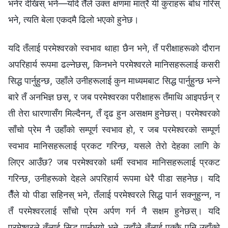
भनेर देखिस् भने—यदि तैँले उक्त क्षणमा मात्रै यी कुराहरू बोध गरिस्
भने, त्यति बेला एकदमै ढिलो भएको हुनेछ।
यदि तँलाई परमेश्‍वरको स्वभाव थाहा छैन भने, तँ परीक्षाहरूको दौरान
अपरिहार्य रूपमा ढल्नेछस्, किनभने परमेश्‍वरले मानिसहरूलाई कसरी
सिद्ध पार्नुहुन्छ, उहाँले उनीहरूलाई कुन माध्यमबाट सिद्ध पार्नुहुन्छ भन्‍ने
बारे तँ अनभिज्ञ छस्, र जब परमेश्‍वरका परीक्षाहरू तँमाथि आइपर्छन् र
ती तेरा धारणासँग मिल्दैनन्, तँ दृढ हुन असक्षम हुनेछस्। परमेश्‍वरको
साँचो प्रेम नै उहाँको सम्पूर्ण स्वभाव हो, र जब परमेश्‍वरको सम्पूर्ण
स्वभाव मानिसहरूलाई प्रकट गरिन्छ, यसले तेरो देहका लागि के
लिएर आउँछ? जब परमेश्‍वरको धर्मी स्वभाव मानिसहरूलाई प्रकट
गरिन्छ, उनीहरूको देहले अपरिहार्य रूपमा धेरै पीडा सहनेछ। यदि
तैँले यो पीडा सहिनस् भने, तँलाई परमेश्‍वरले सिद्ध पार्न सक्‍नुहुन्‍न, न
तँ परमेश्‍वरलाई साँचो प्रेम अर्पण गर्न नै सक्षम हुनेछस्। यदि
परमेश्‍वरले तँलाई सिद्ध पार्नुभयो भने, उहाँले तँलाई पक्कै पनि उहाँको