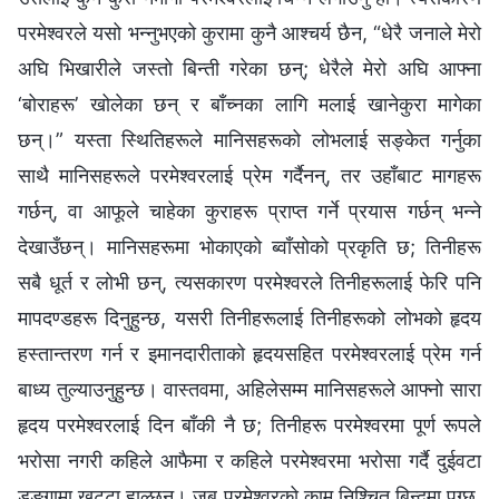
परमेश्‍वरले यसो भन्‍नुभएको कुरामा कुनै आश्‍चर्य छैन, “धेरै जनाले मेरो
अघि भिखारीले जस्तो बिन्ती गरेका छन्; धेरैले मेरो अघि आफ्ना
‘बोराहरू’ खोलेका छन् र बाँच्‍नका लागि मलाई खानेकुरा मागेका
छन्।” यस्ता स्थितिहरूले मानिसहरूको लोभलाई सङ्केत गर्नुका
साथै मानिसहरूले परमेश्‍वरलाई प्रेम गर्दैनन्, तर उहाँबाट मागहरू
गर्छन्, वा आफूले चाहेका कुराहरू प्राप्त गर्ने प्रयास गर्छन् भन्‍ने
देखाउँछन्। मानिसहरूमा भोकाएको ब्‍वाँसोको प्रकृति छ; तिनीहरू
सबै धूर्त र लोभी छन्, त्यसकारण परमेश्‍वरले तिनीहरूलाई फेरि पनि
मापदण्डहरू दिनुहुन्छ, यसरी तिनीहरूलाई तिनीहरूको लोभको हृदय
हस्तान्तरण गर्न र इमानदारीताको हृदयसहित परमेश्‍वरलाई प्रेम गर्न
बाध्य तुल्याउनुहुन्छ। वास्तवमा, अहिलेसम्‍म मानिसहरूले आफ्‍नो सारा
हृदय परमेश्‍वरलाई दिन बाँकी नै छ; तिनीहरू परमेश्‍वरमा पूर्ण रूपले
भरोसा नगरी कहिले आफैमा र कहिले परमेश्‍वरमा भरोसा गर्दै दुईवटा
डुङ्गामा खुट्टा हाल्छन्। जब परमेश्‍वरको काम निश्‍चित बिन्दुमा पुग्छ,