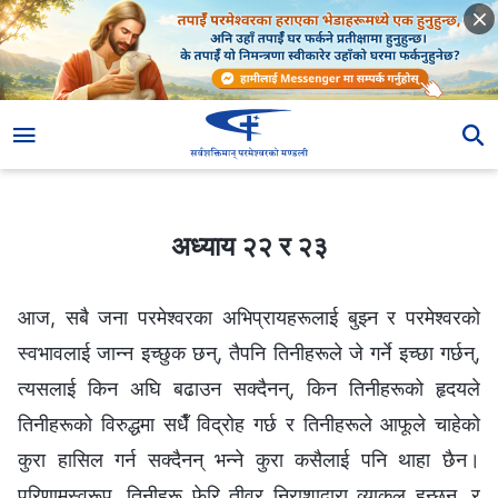
अध्याय २२ र २३
अध्याय २२ र २३
आज, सबै जना परमेश्‍वरका अभिप्रायहरूलाई बुझ्‍न र परमेश्‍वरको
स्वभावलाई जान्‍न इच्‍छुक छन्, तैपनि तिनीहरूले जे गर्ने इच्छा गर्छन्,
त्यसलाई किन अघि बढाउन सक्दैनन्, किन तिनीहरूको हृदयले
तिनीहरूको विरुद्धमा सधैँ विद्रोह गर्छ र तिनीहरूले आफूले चाहेको
कुरा हासिल गर्न सक्दैनन् भन्‍ने कुरा कसैलाई पनि थाहा छैन।
परिणामस्वरूप, तिनीहरू फेरि तीव्र निराशाद्वारा व्याकुल हुन्छन्, र