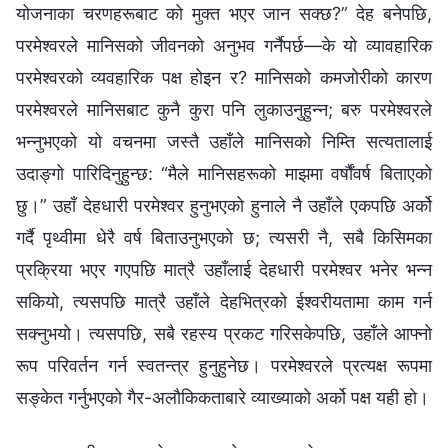
योजनाका चरणहरूबाट को मुक्त भएर जान सक्छ?” देह बनेपछि,
परमेश्‍वरले मानिसको जीवनको अनुभव गर्नैपर्छ—के यो व्यावहारिक
परमेश्‍वरको व्यवहारिक पक्ष होइन र? मानिसको कमजोरीको कारण
परमेश्‍वरले मानिसबाट कुनै कुरा पनि लुकाउनुहुन्‍न; बरु परमेश्‍वरले
भन्‍नुभएको यो वचनमा जस्तै उहाँले मानिसको निम्ति सत्यतालाई
उदाङ्गो पारिदिनुहुन्छ: “मैले मानिसहरूको माझमा वर्षौंवर्ष बिताएको
छु।” उहाँ देहधारी परमेश्‍वर हुनुभएको हुनाले नै उहाँले एकपछि अर्को
गर्दै पृथ्वीमा धेरै वर्ष बिताउनुभएको छ; त्यसरी नै, सबै किसिमका
प्रक्रिया भएर गएपछि मात्रै उहाँलाई देहधारी परमेश्‍वर भनेर भन्‍न
सकियो, त्यसपछि मात्रै उहाँले देहभित्रको ईश्‍वरीयतामा काम गर्न
सक्‍नुभयो। त्यसपछि, सबै रहस्य प्रकट गरिसकेपछि, उहाँले आफ्‍नो
रूप परिवर्तन गर्न स्वतन्त्र हुनुहुनेछ। परमेश्‍वरले प्रत्यक्ष रूपमा
सङ्केत गर्नुभएको गैर-अलौकिकताबारे व्याख्याको अर्को पक्ष यही हो।