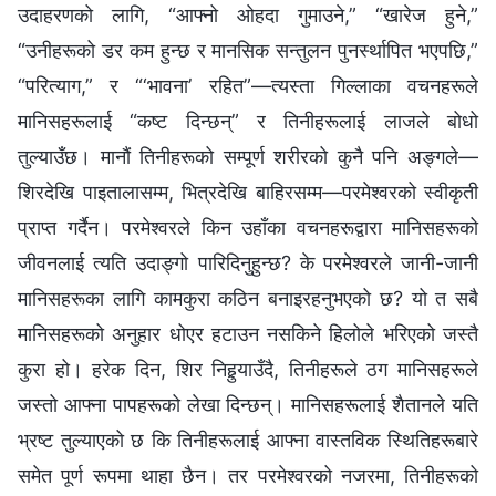
उदाहरणको लागि, “आफ्नो ओहदा गुमाउने,” “खारेज हुने,”
“उनीहरूको डर कम हुन्छ र मानसिक सन्तुलन पुनर्स्थापित भएपछि,”
“परित्याग,” र “‘भावना’ रहित”—त्यस्ता गिल्‍लाका वचनहरूले
मानिसहरूलाई “कष्ट दिन्छन्” र तिनीहरूलाई लाजले बोधो
तुल्याउँछ। मानौं तिनीहरूको सम्पूर्ण शरीरको कुनै पनि अङ्गले—
शिरदेखि पाइतालासम्‍म, भित्रदेखि बाहिरसम्‍म—परमेश्‍वरको स्वीकृती
प्राप्त गर्दैन। परमेश्‍वरले किन उहाँका वचनहरूद्वारा मानिसहरूको
जीवनलाई त्यति उदाङ्गो पारिदिनुहुन्छ? के परमेश्‍वरले जानी-जानी
मानिसहरूका लागि कामकुरा कठिन बनाइरहनुभएको छ? यो त सबै
मानिसहरूको अनुहार धोएर हटाउन नसकिने हिलोले भरिएको जस्तै
कुरा हो। हरेक दिन, शिर निहुर्‍याउँदै, तिनीहरूले ठग मानिसहरूले
जस्तो आफ्‍ना पापहरूको लेखा दिन्छन्। मानिसहरूलाई शैतानले यति
भ्रष्ट तुल्याएको छ कि तिनीहरूलाई आफ्ना वास्तविक स्थितिहरूबारे
समेत पूर्ण रूपमा थाहा छैन। तर परमेश्‍वरको नजरमा, तिनीहरूको