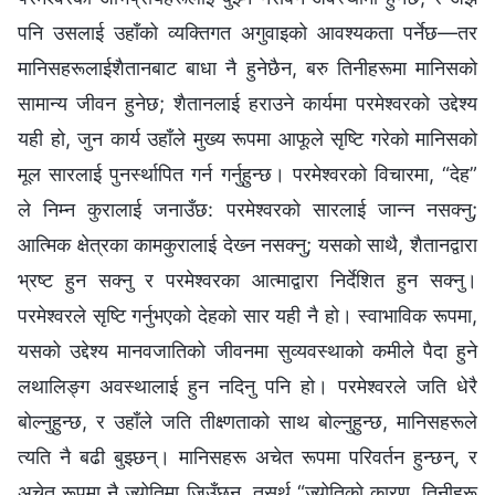
पनि उसलाई उहाँको व्यक्तिगत अगुवाइको आवश्यकता पर्नेछ—तर
मानिसहरूलाईशैतानबाट बाधा नै हुनेछैन, बरु तिनीहरूमा मानिसको
सामान्य जीवन हुनेछ; शैतानलाई हराउने कार्यमा परमेश्‍वरको उद्देश्य
यही हो, जुन कार्य उहाँले मुख्य रूपमा आफूले सृष्टि गरेको मानिसको
मूल सारलाई पुनर्स्थापित गर्न गर्नुहुन्छ। परमेश्‍वरको विचारमा, “देह”
ले निम्‍न कुरालाई जनाउँछ: परमेश्‍वरको सारलाई जान्‍न नसक्‍नु;
आत्मिक क्षेत्रका कामकुरालाई देख्‍न नसक्‍नु; यसको साथै, शैतानद्वारा
भ्रष्ट हुन सक्‍नु र परमेश्‍वरका आत्माद्वारा निर्देशित हुन सक्‍नु।
परमेश्‍वरले सृष्टि गर्नुभएको देहको सार यही नै हो। स्वाभाविक रूपमा,
यसको उद्देश्य मानवजातिको जीवनमा सुव्यवस्थाको कमीले पैदा हुने
लथालिङ्ग अवस्थालाई हुन नदिनु पनि हो। परमेश्‍वरले जति धेरै
बोल्‍नुहुन्छ, र उहाँले जति तीक्ष्‍णताको साथ बोल्‍नुहुन्छ, मानिसहरूले
त्यति नै बढी बुझ्छन्। मानिसहरू अचेत रूपमा परिवर्तन हुन्छन्, र
अचेत रूपमा नै ज्योतिमा जिउँछन्, तसर्थ “ज्योतिको कारण, तिनीहरू