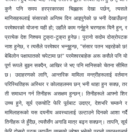
कुनै पनि समय हरप्रकारका चिह्नहरू देखा पर्छन्, त्यसले
मानिसहरूलाई संसारको अन्तिम दिन आइपुगेको छ भनी देखाउँछन्!
परमेश्‍वरको योजना यही हो; उहाँले काम गर्नुहुने चरणहरू यिनै हुन्, र
प्रत्येक देश निश्चय टुक्रा-टुक्रा हुनेछ। पुरानो सदोम दोस्रोपटक
नाश हुनेछ, र त्यसैले परमेश्‍वर भन्नुहुन्छ, “संसार पतन भइरहेको छ!
बेबिलोन पक्षाघातको चपेटामा छ!” परमेश्‍वरबाहेक अरू कसैले पनि यो
पूर्ण रूपले बुझ्न सक्दैन, आखिर जे भए पनि मानिसको चेतना सीमित
छ। उदाहरणको लागि, आन्तरिक मामिला मन्त्रीहरूलाई वर्तमान
परिस्थितिहरू अस्थिर र कोलाहलमय छन् भनी थाहा हुन सक्छ, तर
ती समाधान गर्न तिनीहरू असक्षम हुन्छन्। तिनीहरूले आफ्नो शिर
उच्च हुने, सूर्य एकचोटि फेरि पूर्वबाट उदाएर, देशभरि चम्कने र
मामिलाहरूको यस दयनीय अवस्थालाई उल्टाउने दिनको आशा गर्दै
तिनीहरू जे हुँदैछ, त्यसैसँग अगाडि मात्र बढ्न सक्छन्। तापनि, सूर्य
फेरि दोस्रो पटक उदाउँदा त्यसको उद्देश्य भनेको पुरानो व्यवस्थालाई