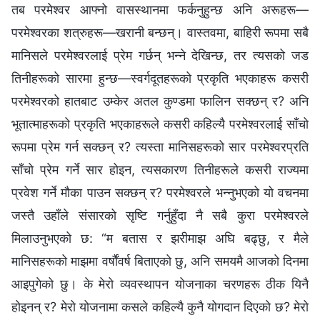
तब परमेश्‍वर आफ्‍नो वासस्थानमा फर्कनुहुन्छ अनि अरूहरू—
परमेश्‍वरका शत्रुहरू—खरानी बन्छन्। वास्तवमा, बाहिरी रूपमा सबै
मानिसले परमेश्‍वरलाई प्रेम गर्छन् भन्‍ने देखिन्छ, तर त्यसको जड
तिनीहरूको सारमा हुन्छ—स्वर्गदूतहरूको प्रकृति भएकाहरू कसरी
परमेश्‍वरको हातबाट उम्केर अतल कुण्‍डमा फालिन सक्छन् र? अनि
भूतात्माहरूको प्रकृति भएकाहरूले कसरी कहिल्यै परमेश्‍वरलाई साँचो
रूपमा प्रेम गर्न सक्छन् र? त्यस्ता मानिसहरूको सार परमेश्‍वरप्रति
साँचो प्रेम गर्ने सार होइन, त्यसकारण तिनीहरूले कसरी राज्यमा
प्रवेश गर्ने मौका पाउन सक्छन् र? परमेश्‍वरले भन्‍नुभएको यो वचनमा
जस्तै उहाँले संसारको सृष्टि गर्नुहुँदा नै सबै कुरा परमेश्‍वरले
मिलाउनुभएको छ: “म बतास र झरीमाझ अघि बढ्छु, र मैले
मानिसहरूको माझमा वर्षौंवर्ष बिताएको छु, अनि समयमै आजको दिनमा
आइपुगेको छु। के मेरो व्यवस्थापन योजनाका चरणहरू ठीक यिनै
होइनन् र? मेरो योजनामा कसले कहिल्यै कुनै योगदान दिएको छ? मेरो