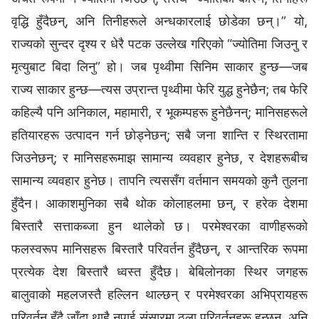
वृद्धि हुँदैछन्, अनि तिनीहरूले अन्धकारलाई छोडेका छन्।” यो,
राज्यको सुन्दर दृश्य र धेरै पटक उल्‍लेख गरिएको “ज्योतिमा जिउनु र
मृत्युबाट बिदा लिनु” हो। जब पृथ्वीमा सिनिम साकार हुन्छ—जब
राज्य साकार हुन्छ—त्यस उप्रान्त पृथ्वीमा फेरि युद्ध हुनेछैन; तब फेरि
कहिल्यै पनि अनिकाल, महामारी, र भूकम्पहरू हुनेछैनन्; मानिसहरूले
हतियारहरू उत्पादन गर्न छोड्नेछन्; सबै जना शान्ति र स्थिरतामा
जिउनेछन्; र मानिसहरूमाझ सामान्य व्यवहार हुनेछ, र देशहरूबीच
सामान्य व्यवहार हुनेछ। तापनि त्यससँग वर्तमान समयको कुनै तुलना
हुँदैन। आकाशमुनिका सबै थोक कोलाहलमा छन्, र हरेक देशमा
बिस्तारै सत्ताकब्जा हुन थालेको छ। परमेश्‍वरका वाणीहरूको
फलस्वरूप मानिसहरू बिस्तारै परिवर्तन हुँदैछन्, र आन्तरिक रूपमा
प्रत्येक देश बिस्तारै ध्वस्त हुँदैछ। बेबिलोनका स्थिर जगहरू
बालुवाको महलजस्तै हल्लिन थाल्छन् र परमेश्‍वरका अभिप्रायहरू
परिवर्तन हुँदै जाँदा थाहै नपाई संसारमा ठूला परिवर्तनहरू हुन्छन्, अनि