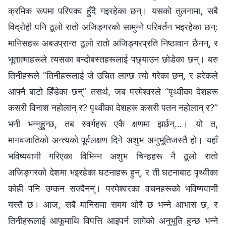
क्रमिक रूपमा परिपक्‍व हुँदै गइरहेका छन्। यसको तुलनामा, सबै
विद्रोही पनि ठूलो रातो अजिङ्गरको सामुन्ने परिवर्तन भइरहेका छन्:
मानिसहरू अबउप्रान्त ठूलो रातो अजिङ्गरप्रति निष्ठावान छैनन्, र
भूतात्माहरूले त्यसका बन्दोबस्तहरूलाई पछ्याउन छोडेका छन्। बरु
तिनीहरूले “तिनीहरूलाई जे उचित लाग्छ त्यो गरेका छन्, र हरेकले
आफ्नै बाटो हिँडेका छन्” तसर्थ, जब परमेश्‍वरले “पृथ्वीका देशहरू
कसरी विनाश नहोलान् र? पृथ्वीका देशहरू कसरी पतन नहोलान् र?”
भनी भन्‍नुहुन्छ, तब स्वर्गहरू एकै क्षणमा झर्छन्…। यो त,
मानवजातिको अन्त्यको पूर्वलक्षण दिने अशुभ अनुभूतिजस्तै हो। यहाँ
भविष्यवाणी गरिएका विभिन्‍न अशुभ चिन्‍हहरू नै ठूलो रातो
अजिङ्गरको देशमा भइरहेका घटनाहरू हुन्, र ती घटनाबाट पृथ्वीका
कोही पनि उम्कन सक्दैनन्। परमेश्‍वरका वचनहरूको भविष्यवाणी
यस्तै छ। आज, सबै मानिसमा समय थोरै छ भन्‍ने आभास छ, र
तिनीहरूलाई आफूमाथि विपत्ति आइपर्न लागेको अनुभूति हुन्छ भन्‍ने