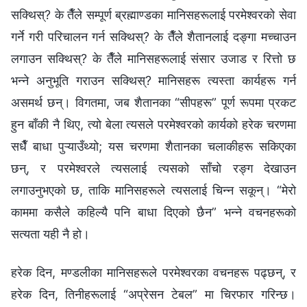
सक्थिस्? के तैँले सम्पूर्ण ब्रह्माण्डका मानिसहरूलाई परमेश्‍वरको सेवा
गर्ने गरी परिचालन गर्न सक्थिस्? के तैँले शैतानलाई दङ्गा मच्चाउन
लगाउन सक्थिस्? के तैँले मानिसहरूलाई संसार उजाड र रित्तो छ
भन्‍ने अनुभूति गराउन सक्थिस्? मानिसहरू त्यस्ता कार्यहरू गर्न
असमर्थ छन्। विगतमा, जब शैतानका “सीपहरू” पूर्ण रूपमा प्रकट
हुन बाँकी नै थिए, त्यो बेला त्यसले परमेश्‍वरको कार्यको हरेक चरणमा
सधैँ बाधा पुऱ्याउँथ्यो; यस चरणमा शैतानका चलाकीहरू सकिएका
छन्, र परमेश्‍वरले त्यसलाई त्यसको साँचो रङ्ग देखाउन
लगाउनुभएको छ, ताकि मानिसहरूले त्यसलाई चिन्‍न सकून्। “मेरो
काममा कसैले कहिल्यै पनि बाधा दिएको छैन” भन्‍ने वचनहरूको
सत्यता यही नै हो।
हरेक दिन, मण्डलीका मानिसहरूले परमेश्‍वरका वचनहरू पढ्छन्, र
हरेक दिन, तिनीहरूलाई “अप्रेसन टेबल” मा चिरफार गरिन्छ।