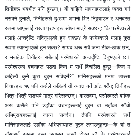
तिनीहरू भयभीत पनि हुन्छन्। यी बाझिने भावनाहरूलाई व्यक्त गर्न
नसक्‍ने हुनाले, तिनीहरूले दुःखमा आफ्‍नो शिर निहुर्‍याउन र अनवरत
रूपमा आफूलाई यस्ता प्रश्‍नहरू सोध्न मात्रै सक्छन्: “के परमेश्‍वरले
मलाई अन्तर्दृष्टि नदिनुभएको हुन सक्छ? के परमेश्‍वरले मलाई गुप्त
रूपमा त्याग्‍नुभएको हुन सक्छ? सायद अरू सबै जना ठीक-ठाक छन्,
र मबाहेक तिनीहरू सबैलाई परमेश्‍वरले अन्तर्दृष्टि दिनुभएको छ।
परमेश्‍वरका वचनहरू पढ्दा किन म सधैँ विचलित हुन्छु—किन म
कहिल्यै कुनै कुरा बुझ्‍न सक्दिनँ?” मानिसहरूको मनमा त्यस्ता
विचारहरू भए पनि कसैले कहिल्यै ती व्यक्त गर्ने आँट गर्दैन; तिनीहरू
भित्र-भित्रै सङ्घर्ष मात्र गरिरहन्छन्। वास्तवमा, परमेश्‍वरले बाहेक
अरू कसैले पनि उहाँका वचनहरूलाई बुझ्‍न वा उहाँका साँचो
अभिप्रायहरूलाई जान्‍न सक्दैन। तैपनि परमेश्‍वरले सधैँ
मानिसहरूलाई उहाँका अभिप्रायहरू बुझ्‍न लगाउनुहुन्छ—के यो त
हाँसलाई रुखमा बस्‍न लगाउनु जस्तै होइन र? के परमेश्‍वरलाई