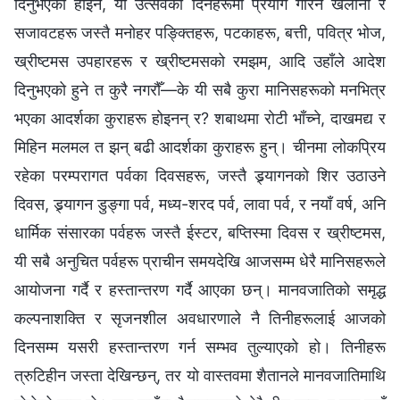
दिनुभएको होइन, यी उत्सवका दिनहरूमा प्रयोग गरिने खेलौना र
सजावटहरू जस्तै मनोहर पङ्क्तिहरू, पटकाहरू, बत्ती, पवित्र भोज,
ख्रीष्टमस उपहारहरू र ख्रीष्टमसको रमझम, आदि उहाँले आदेश
दिनुभएको हुने त कुरै नगरौँ—के यी सबै कुरा मानिसहरूको मनभित्र
भएका आदर्शका कुराहरू होइनन् र? शबाथमा रोटी भाँच्ने, दाखमद्य र
मिहिन मलमल त झन् बढी आदर्शका कुराहरू हुन्। चीनमा लोकप्रिय
रहेका परम्परागत पर्वका दिवसहरू, जस्तै ड्र्यागनको शिर उठाउने
दिवस, ड्र्यागन डुङ्गा पर्व, मध्य-शरद पर्व, लावा पर्व, र नयाँ वर्ष, अनि
धार्मिक संसारका पर्वहरू जस्तै ईस्टर, बप्तिस्मा दिवस र ख्रीष्टमस,
यी सबै अनुचित पर्वहरू प्राचीन समयदेखि आजसम्म धेरै मानिसहरूले
आयोजना गर्दै र हस्तान्तरण गर्दै आएका छन्। मानवजातिको समृद्ध
कल्पनाशक्ति र सृजनशील अवधारणाले नै तिनीहरूलाई आजको
दिनसम्म यसरी हस्तान्तरण गर्न सम्भव तुल्याएको हो। तिनीहरू
त्रुटिहीन जस्ता देखिन्छन्, तर यो वास्तवमा शैतानले मानवजातिमाथि