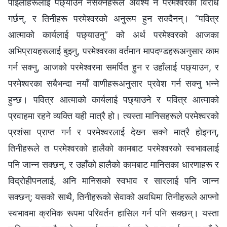
पाइलाहरूलाई पछ्याउन नसक्‍नेहरूले अवश्य नै परमेश्‍वरको विरोध
गर्छन्, र तिनीहरू परमेश्‍वरको अनुरूप हुन सक्दैनन्। “पवित्र
आत्माको कार्यलाई पछ्याउनु” को अर्थ परमेश्‍वरको आजका
अभिप्रायहरूलाई बुझ्‍नु, परमेश्‍वरका वर्तमान मापदण्डहरूअनुसार काम
गर्न सक्‍नु, आजको परमेश्‍वरमा समर्पित हुन र उहाँलाई पछ्याउन, र
परमेश्‍वरका सबैभन्दा नयाँ वाणीहरूअनुसार प्रवेश गर्न सक्‍नु भन्‍ने
हुन्छ। पवित्र आत्‍माको कार्यलाई पछ्याउने र पवित्र आत्माको
प्रवाहमा रहने व्यक्ति यही मात्रै हो। त्यस्ता मानिसहरूले परमेश्‍वरको
प्रशंसा प्राप्त गर्न र परमेश्‍वरलाई देख्‍न सक्‍ने मात्रै होइनन्,
तिनीहरूले त परमेश्‍वरको हालैको कामबाट परमेश्‍वरको स्वभावलाई
पनि जान्‍न सक्छन्, र उहाँको हालैको कामबाट मानिसका धारणाहरू र
विद्रोहीपनलाई, अनि मानिसको स्वभाव र सारलाई पनि जान्‍न
सक्छन्; यसको साथै, तिनीहरूको सेवाको अवधिमा तिनीहरूले आफ्‍नो
स्वभावमा क्रमिक रूपमा परिवर्तन हासिल गर्न पनि सक्छन्। यस्ता