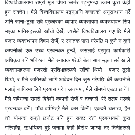
विश्वविद्यालयमा राम्रो मूल विषय छानेर पढ्नुभन्दा उत्तम कुरा केही
हुन सक्दैन। मैले विश्वविद्यालय पढ्नुअघि बजारको अनुसन्धान गरेँ
अनि साना-ठूला सबै प्रकारका व्यापार व्यवसायमा व्यवस्थापन सिप
भएका मानिसहरूको खाँचो देखेँ, त्यसैले विश्वविद्यालय गएपछि मैले
बजार व्यवस्थापन विषय रोजेँ, र स्नातक पास गरेपछि म कुनै न कुनै
कम्पनीको एक उच्‍च प्रबन्धक हुन्थेँ, जसलाई प्रमुख कार्यकारी
अधिकृत पनि भनिन्छ। मैले स्नातक गरेको बेला साना-ठूला सबै खाले
व्यवसायहरूमा मजस्तो प्रतिभाहरूको खाँचो थियो। बजार ठूलो
थियो, र मैले जागिरको लागि आवेदन दिन सुरु गरेपछि धेरै कम्पनीले
मलाई जागिरमा लिने प्रयास गरे। अन्त्यमा, मैले तीमध्ये एउटा छानेँ।
मैले सबैभन्दा राम्रो विदेशी कम्पनी रोजेँ र तत्कालै धेरै तलब भएको
प्रबन्धक बनेँ। पाँच वर्षभित्रै मैले कार किनेँ। एकदमै चलाख, हैन
त? योभन्दा राम्रो छनौट पनि हुन सक्छ र?” प्रबन्धकले कुरा
गरिरहँदा, ऊअघिका दुई जनामा केही विरोध जाग्यो तर तिनीहरूले