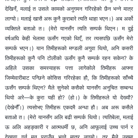
देखिनँ, मलाई त उसले कामको अनुगमन गरिरहेको छैन भन्ने मात्र
लाग्यो। मलाई खासै अरू कुनै कुराबारे त्यति थाहा भएन।) अब अर्को
व्यक्तिले बताओ त। (मेरो यानसँग त्यति सम्पर्क थिएन। म दुई
वर्षअघि केही भेलामा ऊसँग गएको थिएँ, तर त्यसपछि ऊसँग मेरो
सम्पर्क भएन।) यान तिमीहरूको मण्डली अगुवा थियो, अनि कसरी
तिमीहरूको कुनै पनि टोलीको ऊसँग कुनै सम्पर्क रहन सकेन? के
अहिले उसका समस्याहरू पत्ता लागेकोले तिमीहरू आफ्ना
जिम्मेवारीबाट पन्छिने कोसिस गरिरहेका हौ, कि तिमीहरूको साँच्चै
ऊसँग सम्पर्क थिएन? मैले सुनेको कसैको यानसँग अनुचित सम्बन्ध
थियो अरे—के कुरा यही हो? (हो।) के तिमीहरूले यो देख्यौ?
(देखेनौँ।) त्यसोभए तिमीहरू एकदमै अन्धा हौ। अब अरू कसैले
बताओ त। (मेरो यानसँग अलि बढी सम्पर्क थियो। त्यतिबेला, मलाई
ऊ अलि अहङ्कारी र आत्मधर्मी छ, अनि आफूलाई उच्च पार्न र
देखावा गर्न मन पराउँछ भन्ने मात्र लाग्यो। तर मैले उसमा