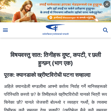
विषयवस्तु सात: तिनीहरू दुष्ट, कपटी, र छली हुन्छन् (भाग एक)
विषयवस्तु सात: तिनीहरू दुष्ट, कपटी, र छली
हुन्छन् (भाग एक)
पूरक: क्यानडाको ख्रीष्टविरोधी घटना सम्हाल्दा
अहिले क्यानडेली मण्डलीमा आफ्नो कर्तव्य निर्वाह गर्ने मानिसहरूको
परिस्थिति कस्तो छ? के तिमीहरूले ख्रीष्टविरोधी यानको भित्री रूप
चिनेका छौ? यानले जेजसरी बोल्थ्यो र व्यवहार गर्थ्यो, के त्यसमा
तिमीहरू कुनै समस्या देख्न सक्छौ? (त्यतिबेला मैले कुनै समस्या