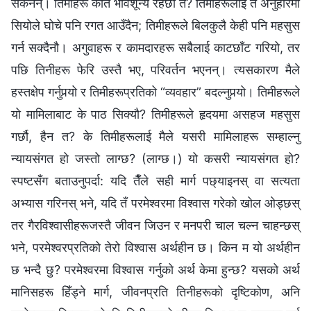
सकेनन्। तिमीहरू कति भावशून्य रहेछौ त? तिमीहरूलाई त अनुहारमा
सियोले घोचे पनि रगत आउँदैन; तिमीहरूले बिलकुलै केही पनि महसुस
गर्न सक्दैनौ। अगुवाहरू र कामदारहरू सबैलाई काटछाँट गरियो, तर
पछि तिनीहरू फेरि उस्तै भए, परिवर्तन भएनन्। त्यसकारण मैले
हस्तक्षेप गर्नुपर्‍यो र तिमीहरूप्रतिको “व्यवहार” बदल्नुपर्‍यो। तिमीहरूले
यो मामिलाबाट के पाठ सिक्यौ? तिमीहरूले हृदयमा असहज महसुस
गर्छौ, हैन त? के तिमीहरूलाई मैले यसरी मामिलाहरू सम्हाल्नु
न्यायसंगत हो जस्तो लाग्छ? (लाग्छ।) यो कसरी न्यायसंगत हो?
स्पष्टसँग बताउनुपर्दा: यदि तैँले सही मार्ग पछ्याइनस् वा सत्यता
अभ्यास गरिनस् भने, यदि तँ परमेश्‍वरमा विश्‍वास गरेको खोल ओड्छस्
तर गैरविश्‍वासीहरूजस्तै जीवन जिउन र मनपरी चाल चल्न चाहन्छस्
भने, परमेश्‍वरप्रतिको तेरो विश्‍वास अर्थहीन छ। किन म यो अर्थहीन
छ भन्दै छु? परमेश्‍वरमा विश्‍वास गर्नुको अर्थ केमा हुन्छ? यसको अर्थ
मानिसहरू हिँड्ने मार्ग, जीवनप्रति तिनीहरूको दृष्टिकोण, अनि