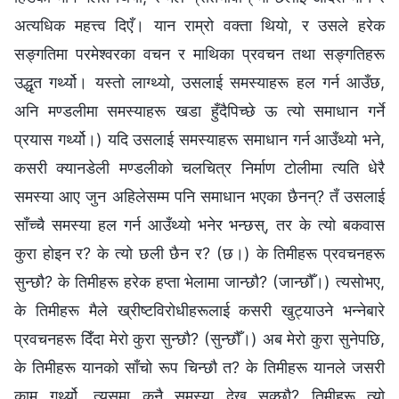
अत्यधिक महत्त्व दिएँ। यान राम्रो वक्ता थियो, र उसले हरेक
सङ्गतिमा परमेश्‍वरका वचन र माथिका प्रवचन तथा सङ्गतिहरू
उद्धृत गर्थ्यो। यस्तो लाग्थ्यो, उसलाई समस्याहरू हल गर्न आउँछ,
अनि मण्डलीमा समस्याहरू खडा हुँदैपिच्छे ऊ त्यो समाधान गर्ने
प्रयास गर्थ्यो।) यदि उसलाई समस्याहरू समाधान गर्न आउँथ्यो भने,
कसरी क्यानडेली मण्डलीको चलचित्र निर्माण टोलीमा त्यति धेरै
समस्या आए जुन अहिलेसम्म पनि समाधान भएका छैनन्? तँ उसलाई
साँच्चै समस्या हल गर्न आउँथ्यो भनेर भन्छस्, तर के त्यो बकवास
कुरा होइन र? के त्यो छली छैन र? (छ।) के तिमीहरू प्रवचनहरू
सुन्छौ? के तिमीहरू हरेक हप्ता भेलामा जान्छौ? (जान्छौँ।) त्यसोभए,
के तिमीहरू मैले ख्रीष्टविरोधीहरूलाई कसरी खुट्याउने भन्नेबारे
प्रवचनहरू दिँदा मेरो कुरा सुन्छौ? (सुन्छौँ।) अब मेरो कुरा सुनेपछि,
के तिमीहरू यानको साँचो रूप चिन्छौ त? के तिमीहरू यानले जसरी
काम गर्थ्यो, त्यसमा कुनै समस्या देख्न सक्छौ? तिमीहरू त्यो