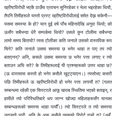
ख्रीष्टविरोधी भएकै ठाउँमा प्रवचन सुनिरहेका र भेला भइरहेका थियौ,
तैपनि तिमीहरूले यस्तो प्रस्ट ख्रीष्टविरोधीलाई समेत देख्न सकेनौ—
यसमा समस्या के हो? यान दुई वर्ष पाँच महिनादेखि अगुवा थियो; को
ऊसँग सबैभन्दा धेरै सम्पर्कमा थियो? उसले कुन टोलीमा सबैभन्दा
लामो समय बितायो? त्यस टोलीका कति जनाले उसको वास्तविक रूप
चिने? कति जनाले उसमा समस्या छ भनेर थाहा त पाए तर त्यो
बताएनन्? अनि, कसले उसमा समस्या छ भनेर पत्ता लगाए र त्यो
बताउन अघि सरे? के तिमीहरूलाई यी प्रश्‍नहरूको उत्तर थाहा छ?
(ऊ वास्तवमा कस्तो हो भनेर कसैले खुट्ट्याएन।) त्यसोभए कसरी
पछि तिमीहरूले ऊ ख्रीष्टविरोधी हो भनेर पत्ता लगायौ त? (गलत
सम्बन्धमा रहेकी एक सिस्टरले आफू खराब स्थितिमा भएको बताइन्, र
हामीले त्यो परिस्थितिबारे थप जान्न खोज्दा महिलाहरूसँग यानका
सम्बन्धहरूको समस्या थाहा पायौँ।) त्यो सिस्टरले त त्यो समस्या
उदाङ्गो पारी, अनि के अरू कसैले त्यसको रिपोर्ट गऱ्यो त? (अहँ,