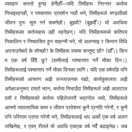
व्यवहार कस्तो हुन्छ हेर्नेछौँ—यदि तिमीहरू निरन्तर कर्तव्य
निभाइरहन्छौ, र पश्‍चात्ताप प्रदर्शन गर्छौ भने, तिमीहरूले मण्डलीको
जीवन पुनः सुरु गर्न सक्‍नेछौ। बुझ्यौ? (बुझ्यौँ।) यो अवधिमा
तिमीहरूका कर्तव्यहरू उही रहनेछन्। यदि तिमीहरूमध्ये कतिपय
निकालिन र निष्कासित हुन चाहन्नौ भने, यो अलग्याइ र चिन्तन विधि
अपनाउनेबारे के सोच्छौ? के तिमीहरू यसमा सन्तुष्ट छौ? (छौँ।) किन
म एक वर्ष दिँदै छु? (हामीलाई पश्‍चात्ताप गर्ने मौका दिन।)
तिमीहरूलाई पश्‍चात्ताप गर्ने मौका दिनका लागि। यदि एक वर्षपछि पनि
तिमीहरूको आचरण अझै लज्जाजनक रह्यो, कार्यकुशलता अझै
अपेक्षाअनुरूप राम्रो भएन, कर्तव्य निभाउँदा तिमीहरूले अझै आलटाल
गर्‍यौ र तिमीहरूको कर्तव्य पहिलेजस्तै भद्रगोल भयो, तिमीहरूले
आफ्नो व्यावसायिक काम र जीवन प्रवेशमा कुनै प्रगति गरेनौ, र कुनै
पनि परिणाम प्राप्त गरेनौ भने, तिमीहरूलाई थप अर्को एक वर्ष अलग
राखिनेछ, र एवम् रीतले यो अवधि एकएक वर्ष गर्दै बढाइनेछ। जब