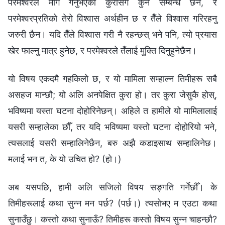
परमेश्‍वरले माग गर्नुभएको कुरासँग कुनै सम्बन्ध छैन, र
परमेश्‍वरप्रतिको तेरो विश्‍वास अर्थहीन छ र तैँले विश्‍वास गरिरहनु
जरुरी छैन। यदि तैँले विश्‍वास गरी नै रहन्छस् भने पनि, त्यो प्रयास
खेर फाल्नु मात्र हुनेछ, र परमेश्‍वरले तँलाई मुक्ति दिनुहुनेछैन।
यो विषय एकदमै गहकिलो छ, र यो मामिला सम्हाल्न तिमीहरू सबै
असहज मान्छौ; यो अलि अनपेक्षित कुरा हो। तर कुरा जेसुकै होस्,
भविष्यमा यस्ता घटना दोहोरिनेछन्। अहिले त हामीले यो मामिलालाई
यसरी सम्हालेका छौँ, तर यदि भविष्यमा यस्तो घटना दोहोरियो भने,
त्यसलाई यसरी सम्हालिनेछैन, बरु अझै कडाइसाथ सम्हालिनेछ।
मलाई भन त, के यो उचित हो? (हो।)
अब यसपछि, हामी अलि सजिलो विषय सङ्गति गर्नेछौँ। के
तिमीहरूलाई कथा सुन्न मन पर्छ? (पर्छ।) त्यसोभए म एउटा कथा
सुनाउँछु। कस्तो कथा सुनाऊँ? तिमीहरू कस्तो विषय सुन्न चाहन्छौ?