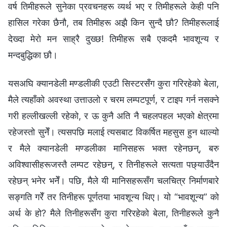
वर्ष तिमीहरूले सुनेका प्रवचनहरू व्यर्थ भए र तिमीहरूले केही पनि
हासिल गरेका छैनौ, तब तिमीहरू अझै किन सुन्दै छौ? तिमीहरूलाई
देख्दा मेरो मन साह्रै दुख्छ! तिमीहरू सबै एकदमै भावशून्य र
मन्दबुद्धिका छौ।
यसअघि क्यानडेली मण्डलीकी एउटी सिस्टरसँग कुरा गरिरहेको बेला,
मैले त्यहाँको अवस्था उत्ताउलो र चरम लम्पटपूर्ण, र टाइप गर्न नसक्ने
गरी हल्लीखल्ली रहेको, र ऊ कुनै अति नै चहलपहल भएको क्षेत्रमा
रहेजस्तो सुनेँ। त्यसपछि मलाई त्यसबाट विकर्षित महसुस हुन थाल्यो
र मैले क्यानडेली मण्डलीका मानिसहरू भक्त रहेनछन्, बरु
अविश्‍वासीहरूजस्तै लम्पट रहेछन्, र तिनीहरूले सत्यता पछ्याउँदैन
रहेछन् भनेर भनेँ। पछि, मैले यी मानिसहरूसँग चलचित्र निर्माणबारे
सङ्गति गरेँ तर तिनीहरू पूर्णतया भावशून्य थिए। यो “भावशून्य” को
अर्थ के हो? मैले तिनीहरूसँग कुरा गरिरहेको बेला, तिनीहरूले कुनै