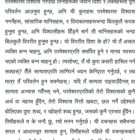
परमेश्‍वरमा विश्‍वास गरेपछि तिनीहरूको जीवन दिशा र लक्ष्यहरूमा पूर्ण
परिवर्तन आउनुमा हुन्छ, अनि यी कुराहरू परमेश्‍वरमा विश्‍वास
नगर्नेहरू, सांसारिक मानिसहरू, र दियाबलसहरूभन्दा बिलकुलै फरक
हुनुमा हुन्छ, अनि विश्‍वासीहरू हिँड्ने मार्ग ती मानिसहरूको भन्दा
बिलकुलै विपरीत हुनुमा हुन्छ। यो विपरीत दिशा के हो? यो तँ असल
व्यक्ति बन्न चाहनु, अनि परमेश्‍वरप्रति समर्पित हुने र मानव स्वरूप
भएको व्यक्ति बन्न चाहनु हो। त्यसोभए, तँ यो कुरा कसरी हासिल गर्न
सक्छस्? तैँले सत्यताप्रति लागिपर्न ध्यान केन्द्रित गर्नुपर्छ, र तब
मात्र तँ परिवर्तन हुन सक्नेछस्। यदि तँ सत्यता पछ्याउँदैनस् वा
सत्यता अभ्यास गर्दैनस् भने, परमेश्‍वरप्रतिको तेरो विश्‍वासको कुनै
अर्थ वा महत्त्व हुँदैन, तेरो विश्‍वास रित्तो खबटा, छल गर्ने उद्देश्यले
बोलिएका दुष्ट शब्द, र खोक्रो शब्द हुन्छ, जसको कुनै प्रभाव हुँदैन।
तिमीहरूले म के भन्दै छु, त्यो मनन गर्नुपर्छ। यी वचनहरू सबैभन्दा
सरल र आधारभूत सत्यता हुन्, तिमीहरूले पहिले यी वचनहरूबारे