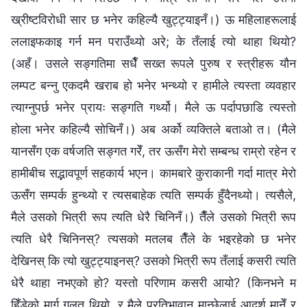
ख्रीष्टविरोधी सार छ भनेर कहिल्यै खुट्ट्याइनँ।) ऊ महिलाहरूलाई
ललाइफकाइ गर्न मन पराउँथ्यो अरे; के तँलाई त्यो थाहा थियो?
(अहँ। उसले सङ्गतिमा सधैँ सख्त रूपले पुरुष र स्‍त्रीहरू यौन
लम्पट बन्नु एकदमै खराब हो भनेर भन्थ्यो र हामीले त्यस्ता व्यवहार
त्याग्नुपर्छ भनेर प्रायः सङ्गति गर्थ्यो। मैले ऊ पर्दापछाडि त्यस्तो
होला भनेर कहिल्यै सोचिनँ।) अब अर्को व्यक्तिले बताओ त। (मैले
यानसँग एक वर्षजति सङ्गत गरेँ, तर ऊसँग मेरो सम्बन्ध राम्रो रहेन र
हामीबीच सद्भावपूर्ण सहकार्य भएन। कामबारे कुराकानी गर्दा मात्र मेरो
ऊसँग सम्पर्क हुन्थ्यो र त्यसबाहेक त्यति सम्पर्क हुँदैनथ्यो। त्यसैले,
मैले उसको भित्री रूप त्यति धेरै चिनिनँ।) तैँले उसको भित्री रूप
त्यति धेरै चिनिनस्? त्यसको मतलब तैँले के भइरहेको छ भनेर
देखिनस् कि त्यो खुट्ट्याइनस्? उसको भित्री रूप तँलाई कसरी त्यति
धेरै थाहा नभएको हो? यस्तो परिणाम कसरी आयो? (किनभने म
हिँडेको मार्ग गलत थियो, र मैले प्रतिभावान्‌ मान्छेलाई आदर्श मानेँ र