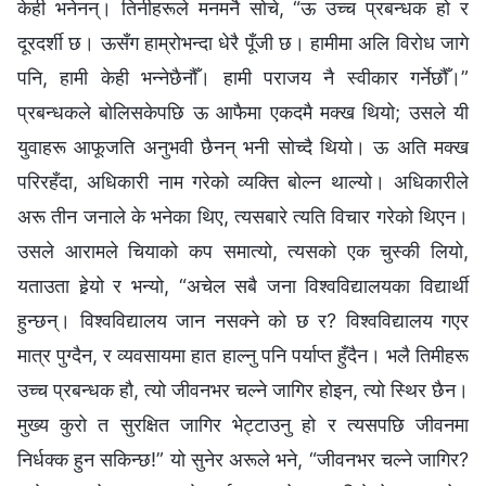
केही भनेनन्। तिनीहरूले मनमनै सोचे, “ऊ उच्‍च प्रबन्धक हो र
दूरदर्शी छ। ऊसँग हाम्रोभन्दा धेरै पूँजी छ। हामीमा अलि विरोध जागे
पनि, हामी केही भन्नेछैनौँ। हामी पराजय नै स्वीकार गर्नेछौँ।”
प्रबन्धकले बोलिसकेपछि ऊ आफैमा एकदमै मक्ख थियो; उसले यी
युवाहरू आफूजति अनुभवी छैनन् भनी सोच्दै थियो। ऊ अति मक्ख
परिरहँदा, अधिकारी नाम गरेको व्यक्ति बोल्न थाल्यो। अधिकारीले
अरू तीन जनाले के भनेका थिए, त्यसबारे त्यति विचार गरेको थिएन।
उसले आरामले चियाको कप समात्यो, त्यसको एक चुस्की लियो,
यताउता हेर्‍यो र भन्यो, “अचेल सबै जना विश्वविद्यालयका विद्यार्थी
हुन्छन्। विश्वविद्यालय जान नसक्ने को छ र? विश्वविद्यालय गएर
मात्र पुग्दैन, र व्यवसायमा हात हाल्नु पनि पर्याप्त हुँदैन। भलै तिमीहरू
उच्‍च प्रबन्धक हौ, त्यो जीवनभर चल्ने जागिर होइन, त्यो स्थिर छैन।
मुख्य कुरो त सुरक्षित जागिर भेट्टाउनु हो र त्यसपछि जीवनमा
निर्धक्क हुन सकिन्छ!” यो सुनेर अरूले भने, “जीवनभर चल्ने जागिर?