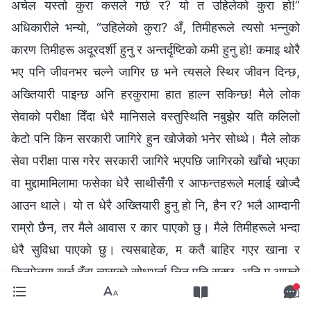
अचेल यस्तो कुरा कसले गर्छ र? यो त उहिलेको कुरा हो!”
अधिकारीले भन्यो, “उहिलेको कुरा? अँ, तिमीहरूले त्यसो भन्नुको
कारण तिमीहरू अदूरदर्शी हुनु र अन्तर्दृष्टिको कमी हुनु हो! कमाइ थोरै
भए पनि जीवनभर चल्ने जागिर छ भने त्यसले स्थिर जीवन दिन्छ,
अख्तियारी पाइन्छ अनि हरकुरामा हात हाल्न सकिन्छ! मैले लोक
सेवाको परीक्षा दिँदा धेरै मानिसले वस्तुस्थिति नबुझेर यति कलिलो
केटो पनि किन सरकारी जागिरे हुन खोजेको भनेर सोध्थे। मैले लोक
सेवा परीक्षा पास गरेर सरकारी जागिरे भएपछि जागिरको खाँचो भएका
वा मुद्दामामिलामा फसेका धेरै साथीसँगी र आफन्तहरूले मलाई खोज्दै
आउन थाले। यो त धेरै अख्तियारी हुनु हो नि, हैन र? भलै आम्दानी
राम्रो छैन, तर मैले आवास र कार पाएको छु। मैले तिमीहरूले भन्दा
धेरै सुविधा पाएको छु। त्यसबाहेक, म कतै बाहिर गएर खाना र
किनमेलमा खर्च हुँदा त्यसको सोधभर्ना लिन पनि सक्छु, अनि म आफ्नो
पैसा खर्च नगरी ट्याक्सी वा हवाइजहाजबाट यात्रा गर्न सक्छु।