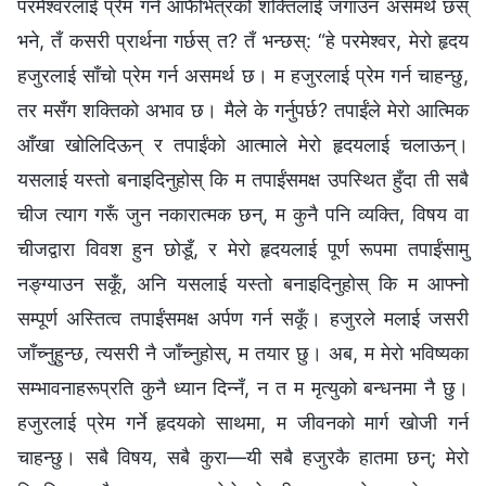
परमेश्‍वरलाई प्रेम गर्न आफैभित्रको शक्तिलाई जगाउन असमर्थ छस्
भने, तँ कसरी प्रार्थना गर्छस् त? तँ भन्छस्: “हे परमेश्‍वर, मेरो हृदय
हजुरलाई साँचो प्रेम गर्न असमर्थ छ। म हजुरलाई प्रेम गर्न चाहन्छु,
तर मसँग शक्तिको अभाव छ। मैले के गर्नुपर्छ? तपाईंले मेरो आत्मिक
आँखा खोलिदिऊन् र तपाईंको आत्माले मेरो हृदयलाई चलाऊन्।
यसलाई यस्तो बनाइदिनुहोस् कि म तपाईंसमक्ष उपस्थित हुँदा ती सबै
चीज त्याग गरूँ जुन नकारात्मक छन्, म कुनै पनि व्यक्ति, विषय वा
चीजद्वारा विवश हुन छोडूँ, र मेरो हृदयलाई पूर्ण रूपमा तपाईंसामु
नङ्ग्याउन सकूँ, अनि यसलाई यस्तो बनाइदिनुहोस् कि म आफ्नो
सम्पूर्ण अस्तित्व तपाईंसमक्ष अर्पण गर्न सकूँ। हजुरले मलाई जसरी
जाँच्‍नुहुन्छ, त्यसरी नै जाँच्‍नुहोस्, म तयार छु। अब, म मेरो भविष्यका
सम्भावनाहरूप्रति कुनै ध्यान दिन्नँ, न त म मृत्युको बन्धनमा नै छु।
हजुरलाई प्रेम गर्ने हृदयको साथमा, म जीवनको मार्ग खोजी गर्न
चाहन्छु। सबै विषय, सबै कुरा—यी सबै हजुरकै हातमा छन्; मेरो