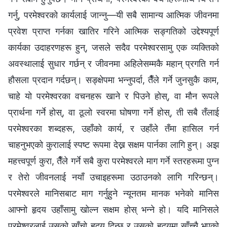
गर्नु, परमेश्‍वरको कार्यलाई जान्‍नु—यी सबै सामान्य आत्मिक जीवनमा
प्रवेश प्राप्त गर्नका खातिर गरिने आत्मिक सङ्गतिको उद्देश्यपूर्ण
कार्यका उदाहरणहरू हुन्, जसले सदैव परमेश्‍वरसामु एक व्यक्तिको
अवस्थालाई सुधार गर्छन् र जीवनमा अहिलेसम्मकै महान् प्रगति गर्न
हौसला प्रदान गर्दछन्। सङ्क्षेपमा भन्नुपर्दा, तैँले गर्ने जुनसुकै काम,
चाहे यो परमेश्‍वरका वचनहरू खाने र पिउने होस्, वा मौन रूपले
प्रार्थना गर्ने होस्, वा ठूलो स्वरमा घोषणा गर्ने होस्, ती सबै तँलाई
परमेश्‍वरका शब्दहरू, उहाँको कार्य, र उहाँले तँमा हासिल गर्न
चाहनुभएको कुरालाई स्पष्ट रूपमा देख्न सक्षम पार्नका लागि हुन्। अझ
महत्त्वपूर्ण कुरा, तैँले गर्ने सबै कुरा परमेश्‍वरले माग गर्ने स्तरहरूमा पुग्न
र तेरो जीवनलाई नयाँ उचाइहरूमा उठाउनको लागि गरिन्छन्।
परमेश्‍वरले मानिसबाट माग गर्नुहुने न्यूनतम मानक भनेको मानिस
आफ्नो हृदय उहाँसामु खोल्न सक्षम होस् भन्‍ने हो। यदि मानिसले
परमेश्‍वरलाई उसको साँचो हृदय दिन्छ र उसको हृदयमा साँच्चै भएको