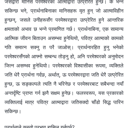
जसद्वारा मानिस परमेश्‍वरका आत्माद्वारा उत्प्रेरित हुन्छ। के भन्न
सकिन्छ भने, प्रार्थनाबिनाका मानिसहरू मृत हुन् जो आत्माविहीन
हुन्छन्, जसले उनीहरूसँग परमेश्‍वरद्वारा उत्प्रेरित हुने आन्तरिक
क्षमताको अभाव छ भन्‍ने प्रमाणित गर्छ। प्रार्थनाबिना, एक सामान्य
आत्मिक जीवन बिताउन असम्भव हुनेथियो, पवित्र आत्माको कामको
गति समात्न सक्‍नु त परै जाओस्। प्रार्थनारहित हुनु भनेको
परमेश्‍वरसँगको आफ्‍नो सम्बन्ध तोड्नु हो, अनि परमेश्‍वरको अनुमोदन
जित्न असम्भव हुनेथियो। परमेश्‍वरको विश्वासीका रूपमा, व्यक्तिले
जति धेरै प्रार्थना गर्दछ, अर्थात्, ऊ परमेश्‍वरद्वारा जति धेरै उत्प्रेरित
हुन्छ, ऊ सङ्कल्पले त्यति नै भरिनेछ र परमेश्‍वरबाट सबैभन्दा नयाँ
अन्तर्दृष्टि प्राप्त गर्न झनै सक्षम हुनेछ। फलस्वरूप, यस प्रकारको
व्यक्तिलाई मात्र पवित्र आत्माद्वारा जतिसक्दो चाँडो सिद्ध पारिन
सकिन्छ।
प्रार्थनाले कस्तो प्रभाव हासिल गर्नुपर्छ?