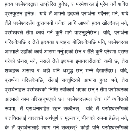
हृदय परमेश्‍वरद्वारा उत्प्रेरित हुनेछ, र परमेश्‍वरलाई प्रेम गर्ने शक्ति
प्रस्फुटन हुनेछ। यदि तँ आफ्नो हृदयले प्रार्थना गर्दैनस् भने, यदि
तैँले परमेश्‍वरसँग कुराकानी गर्नका लागि आफ्नो हृदय खोल्‍दैनस् भने,
परमेश्‍वरले तँमा कार्य गर्ने कुनै मार्ग पाउनुहुनेछैन। यदि, प्रार्थना
गरिसकेपछि र तेरो हृदयका शब्दहरू बोलिसकेपछि पनि, परमेश्‍वरका
आत्माले उहाँको कार्य आरम्भ गर्नुभएको छैन र तैँले कुनै प्रेरणा प्राप्त
गरेको छैनस् भने, यसले तेरो हृदयमा इमानदारीताको कमी छ, तेरा
शब्दहरू असत्य र अझै पनि अशुद्ध छन् भन्‍ने देखाउँदछ। यदि,
प्रार्थना गरिसकेपछि, तँलाई सन्तुष्टिको आभास हुन्छ भने, तेरा
प्रार्थनाहरू परमेश्‍वरको निम्ति स्वीकार्य भएका छन् र तँमा परमेश्‍वरका
आत्माले काम गरिरहनुभएको छ। परमेश्‍वरसमक्ष सेवा गर्ने व्यक्तिको
रूपमा, तँ प्रार्थनारहित रहन सक्‍दैनस्। यदि तँ परमेश्‍वरसँगको
बातचितलाई वास्तवमै अर्थपूर्ण र मूल्यवान् चीजको रूपमा हेर्छस् भने,
के तँ प्रार्थनालाई त्याग गर्न सक्छस्? कोही पनि परमेश्‍वरसँगको