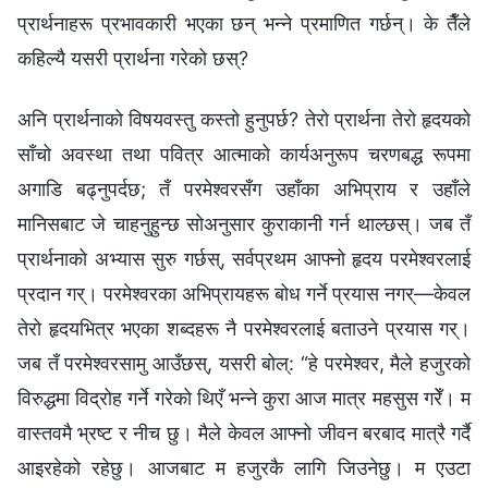
प्रार्थनाहरू प्रभावकारी भएका छन् भन्‍ने प्रमाणित गर्छन्। के तैँले
कहिल्यै यसरी प्रार्थना गरेको छस्?
अनि प्रार्थनाको विषयवस्तु कस्तो हुनुपर्छ? तेरो प्रार्थना तेरो हृदयको
साँचो अवस्था तथा पवित्र आत्माको कार्यअनुरूप चरणबद्ध रूपमा
अगाडि बढ्नुपर्दछ; तँ परमेश्‍वरसँग उहाँका अभिप्राय र उहाँले
मानिसबाट जे चाहनुहुन्छ सोअनुसार कुराकानी गर्न थाल्छस्। जब तँ
प्रार्थनाको अभ्यास सुरु गर्छस्, सर्वप्रथम आफ्नो हृदय परमेश्‍वरलाई
प्रदान गर्। परमेश्‍वरका अभिप्रायहरू बोध गर्ने प्रयास नगर्—केवल
तेरो हृदयभित्र भएका शब्दहरू नै परमेश्‍वरलाई बताउने प्रयास गर्।
जब तँ परमेश्‍वरसामु आउँछस्, यसरी बोल्: “हे परमेश्‍वर, मैले हजुरको
विरुद्धमा विद्रोह गर्ने गरेको थिएँ भन्‍ने कुरा आज मात्र महसुस गरेँ। म
वास्तवमै भ्रष्ट र नीच छु। मैले केवल आफ्नो जीवन बरबाद मात्रै गर्दै
आइरहेको रहेछु। आजबाट म हजुरकै लागि जिउनेछु। म एउटा