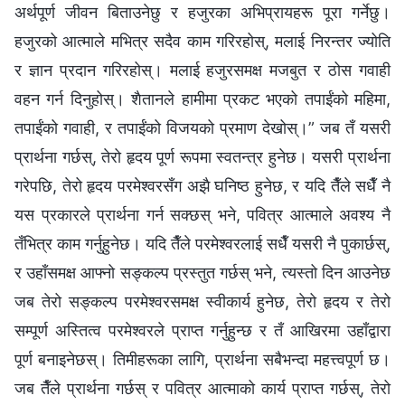
अर्थपूर्ण जीवन बिताउनेछु र हजुरका अभिप्रायहरू पूरा गर्नेछु।
हजुरको आत्माले मभित्र सदैव काम गरिरहोस्, मलाई निरन्तर ज्योति
र ज्ञान प्रदान गरिरहोस्। मलाई हजुरसमक्ष मजबुत र ठोस गवाही
वहन गर्न दिनुहोस्। शैतानले हामीमा प्रकट भएको तपाईंको महिमा,
तपाईंको गवाही, र तपाईंको विजयको प्रमाण देखोस्।” जब तँ यसरी
प्रार्थना गर्छस्, तेरो हृदय पूर्ण रूपमा स्वतन्त्र हुनेछ। यसरी प्रार्थना
गरेपछि, तेरो हृदय परमेश्‍वरसँग अझै घनिष्ठ हुनेछ, र यदि तैँले सधैँ नै
यस प्रकारले प्रार्थना गर्न सक्छस् भने, पवित्र आत्माले अवश्य नै
तँभित्र काम गर्नुहुनेछ। यदि तैँले परमेश्‍वरलाई सधैँ यसरी नै पुकार्छस्,
र उहाँसमक्ष आफ्नो सङ्कल्प प्रस्तुत गर्छस् भने, त्यस्तो दिन आउनेछ
जब तेरो सङ्कल्प परमेश्‍वरसमक्ष स्वीकार्य हुनेछ, तेरो हृदय र तेरो
सम्पूर्ण अस्तित्व परमेश्‍वरले प्राप्त गर्नुहुन्छ र तँ आखिरमा उहाँद्वारा
पूर्ण बनाइनेछस्। तिमीहरूका लागि, प्रार्थना सबैभन्दा महत्त्वपूर्ण छ।
जब तैँले प्रार्थना गर्छस् र पवित्र आत्माको कार्य प्राप्त गर्छस्, तेरो