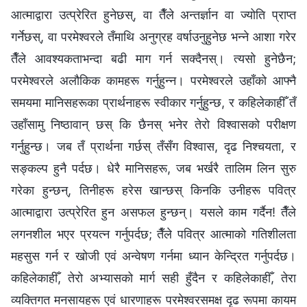
आत्माद्वारा उत्प्रेरित हुनेछस्, वा तैँले अन्तर्ज्ञान वा ज्योति प्राप्त
गर्नेछस्, वा परमेश्‍वरले तँमाथि अनुग्रह वर्षाउनुहुनेछ भन्‍ने आशा गरेर
तैँले आवश्यकताभन्दा बढी माग गर्न सक्दैनस्। त्यसो हुनेछैन;
परमेश्‍वरले अलौकिक कामहरू गर्नुहुन्न। परमेश्‍वरले उहाँको आफ्नै
समयमा मानिसहरूका प्रार्थनाहरू स्वीकार गर्नुहुन्छ, र कहिलेकाहीँ तँ
उहाँसामु निष्ठावान् छस् कि छैनस् भनेर तेरो विश्‍वासको परीक्षण
गर्नुहुन्छ। जब तँ प्रार्थना गर्छस् तँसँग विश्‍वास, दृढ निश्‍चयता, र
सङ्कल्प हुनै पर्दछ। धेरै मानिसहरू, जब भर्खरै तालिम लिन सुरु
गरेका हुन्छन्, तिनीहरू हरेस खान्छस् किनकि उनीहरू पवित्र
आत्माद्वारा उत्प्रेरित हुन असफल हुन्छन्। यसले काम गर्दैन! तैँले
लगनशील भएर प्रयत्न गर्नुपर्दछ; तैँले पवित्र आत्माको गतिशीलता
महसुस गर्न र खोजी एवं अन्वेषण गर्नमा ध्यान केन्द्रित गर्नुपर्दछ।
कहिलेकाहीँ, तेरो अभ्यासको मार्ग सही हुँदैन र कहिलेकाहीँ, तेरा
व्यक्तिगत मनसायहरू एवं धारणाहरू परमेश्‍वरसमक्ष दृढ रूपमा कायम