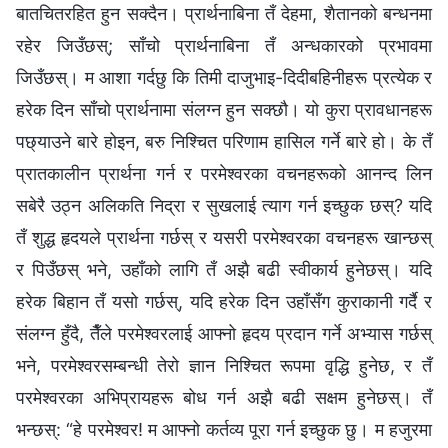
बातचितरहित हुन सक्दैन। प्रार्थनाबिना तँ देहमा, शैतानको बन्धनमा
रहेर जिउँछस्; साँचो प्रार्थनाबिना तँ अन्धकारको प्रभावमा
जिउँछस्। म आशा गर्दछु कि तिमी दाजुभाइ-दिदीबहिनीहरू प्रत्येक र
हरेक दिन साँचो प्रार्थनामा संलग्न हुन सक्छौ। यो कुरा प्रावधानहरू
पछ्याउने बारे होइन, बरु निश्चित परिणाम हासिल गर्ने बारे हो। के तँ
प्रातकालीन प्रार्थना गर्न र परमेश्‍वरका वचनहरूको आनन्द लिन
सबेरै उठ्न अलिकति निद्रा र सुखलाई त्याग गर्न इच्छुक छस्? यदि
तँ शुद्ध हृदयले प्रार्थना गर्छस् र यसरी परमेश्‍वरका वचनहरू खान्छस्
र पिउँछस् भने, उहाँको लागि तँ अझै बढी स्वीकार्य हुनेछस्। यदि
हरेक बिहान तँ यसो गर्छस्, यदि हरेक दिन उहाँसँग कुराकानी गर्दै र
संलग्न हुँदै, तैँले परमेश्‍वरलाई आफ्नो हृदय प्रदान गर्ने अभ्यास गर्छस्
भने, परमेश्‍वरसम्‍बन्धी तेरो ज्ञान निश्चित रूपमा वृद्धि हुनेछ, र तँ
परमेश्‍वरका अभिप्रायहरू बोध गर्न अझै बढी सक्षम हुनेछस्। तँ
भन्छस्: “हे परमेश्‍वर! म आफ्नो कर्तव्य पूरा गर्न इच्छुक छु। म हजुरमा