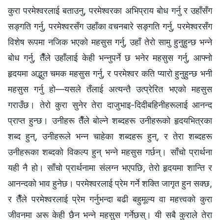
कुरा परमेश्‍वरलाई बताउनु, परमेश्‍वरका अभिप्राय बोध गर्नु र उहाँसँग
सङ्गति गर्नु, परमेश्‍वरसँग उहाँका वचनबारे सङ्गति गर्नु, परमेश्‍वरसँग
विशेष रूपमा नजिक भएको महसुस गर्नु, उहाँ तेरो सामु हुनुहुन्‍छ भन्‍ने
बोध गर्नु, तैँले उहाँलाई केही भन्नुपर्ने छ भनेर महसुस गर्नु, आफ्नो
हृदयमा अद्भुत चमक महसुस गर्नु, र परमेश्‍वर कति प्यारो हुनुहुन्छ भनी
महसुस गर्नु हो—यसले तँलाई अत्यन्तै उत्प्रेरित भएको महसुस
गराउँछ। तेरो कुरा सुनेर तेरा दाजुभाइ-दिदीबहिनीहरूलाई आनन्द
प्राप्त हुन्छ। उनीहरू तैँले बोल्‍ने शब्दहरू उनीहरूको हृदयभित्रका
शब्द हुन्, उनीहरूले भन्न चाहेका शब्‍दहरू हुन्, र तेरा शब्दहरू
उनीहरूका शब्दको विकल्प हुन् भन्ने महसुस गर्छन्। साँचो प्रार्थना
यही नै हो। साँचो प्रार्थनामा संलग्न भएपछि, तेरो हृदयमा शान्‍ति र
आनन्दको भाव हुनेछ। परमेश्‍वरलाई प्रेम गर्ने शक्ति जागृत हुन सक्छ,
र तैँले परमेश्‍वरलाई प्रेम गर्नुभन्दा बढी बहुमूल्य वा महत्त्वको कुरा
जीवनमा अरू केही छैन भन्‍ने महसुस गर्नेछस्। यी सबै कुराले तेरा