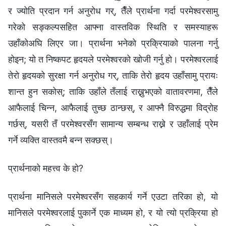
र ज्योति प्रदान गर्न अनुरोध गर्, तैँले प्रार्थना गर्दा परमेश्‍वरसामु
गरेको सङ्कल्पसहित आफ्ना वास्तविक स्थिति र समस्याहरू
उहाँकोअघि लिएर जा। प्रार्थना भनेको प्रक्रियाको पालना गर्नु
होइन; यो त निष्कपट हृदयले परमेश्‍वरको खोजी गर्नु हो। परमेश्‍वरलाई
तेरो हृदयको सुरक्षा गर्न अनुरोध गर्, ताकि तेरो हृदय उहाँसामु प्रायः
शान्त हुन सकोस्; ताकि उहाँले तँलाई राख्नुभएको वातावरणमा, तैँले
आफैलाई चिन्न, आफैलाई तुच्छ ठान्छस्, र आफ्‍नै विरुद्धमा विद्रोह
गर्छस्, यसरी तँ परमेश्‍वरसँग सामान्य सम्बन्ध राख्ने र उहाँलाई प्रेम
गर्ने व्यक्ति वास्तवमै बन्न सक्छस्।
प्रार्थनाको महत्त्व के हो?
प्रार्थना मानिसले परमेश्‍वरसँग सहकार्य गर्ने एउटा तरिका हो, यो
मानिसले परमेश्‍वरलाई पुकार्ने एक माध्यम हो, र यो त्यो प्रक्रिया हो