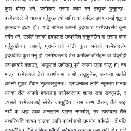
कुरा बोल्छ भने, परमेश्‍वर उसमा काम गर्न इच्छुक हुनुहुन्छ।
परमेश्‍वरले जे चाहना गर्नुहुन्छ त्यो मानिसको कुटिल हृदय नभई शुद्ध र
इमानदार हृदय हो। यदि मानिस आफ्नो हृदयबाट परमेश्‍वरसँग कुरा
गर्दैन भने, उहाँले उसको हृदयलाई उत्प्रेरित गर्नुहुनेछैन वा उसमा काम
गर्नुहुनेछैन। तसर्थ, प्रार्थनाको गाँठी कुरा भनेको परमेश्‍वरसँग
हृदयदेखि कुरा गर्नु हो, परमेश्‍वरलाई तेरा कमीकमजोरीहरू वा विद्रोही
स्वभावबारे बताउनु, आफूलाई उहाँसामु पूर्ण रूपमा खुला राख्नु हो; तब
मात्र परमेश्‍वरले तेरो प्रार्थनामा चासो राख्नुहुनेछ, अन्यथा उहाँले
आफ्नो मुहार तँबाट लुकाउनुहुनेछ। प्रार्थनाका लागि न्यूनतम मानक
भनेको तैँले आफ्नो हृदयलाई परमेश्‍वरसामु शान्त राख्न सक्नुपर्छ, र
त्यसले परमेश्‍वरलाई छोडेर जानुहुँदैन। यस चरण दौरान, तैँले अझ
नयाँ वा अझ उच्च अन्तर्ज्ञान प्राप्त नगर्लास्, तर त्यसबेला तैँले
यथास्थिति कायम राख्नका लागि प्रार्थनाको उपयोग गर्नैपर्छ—तँ पछि
हट्नुहुँदैन। तैँले हासिल गर्नैपर्ने सबैभन्दा न्यूनतम कुरा यही हो। यदि