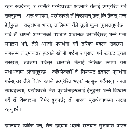
रहन सक्दैनन्, र त्यसैले परमेश्‍वरका आत्माले तँलाई उत्प्रेरित गर्न
सक्‍नुहुन्‍न। अरू समयमा, परमेश्‍वरले तँ निष्ठावान् छस् कि छैनस् भन्‍ने
हेर्नुहुन्छ। सङ्क्षेपमा भन्दा, तालिममा तैँले ठूलो मूल्य चुकाउनुपर्दछ।
यदि तँ आफ्नो अभ्यासको पथबाट अचानक बरालिँदैछस् भन्‍ने पत्ता
लगाइस् भने, तैँले आफ्नो प्रार्थना गर्ने तरिका बदल्न सक्‍छस्।
जबसम्म तँ इमानदार हृदयले खोजी गर्छस् र प्राप्त गर्न उत्कट इच्‍छा
राख्छस्, तबसम्‍म पवित्र आत्माले तँलाई निश्‍चित रूपमा यस
यथार्थतामा लैजानुहुन्छ। कहिलेकाहीँ तँ निष्कपट हृदयले प्रार्थना
गर्छस् तर तैँले विशेष रूपले उत्प्रेरित भएको महसुस गर्दैनस्। यस्ता
समयहरूमा, परमेश्‍वरले तेरा प्रार्थनाहरूलाई हेर्नुहुन्छ भन्‍ने विश्‍वास
गर्दै तँ विश्‍वासमा निर्भर हुनुपर्छ; तँ आफ्ना प्रार्थनाहरूमा अटल
रहनुपर्छ।
इमानदार व्यक्ति बन्; तेरो हृदयमा भएको छलबाट छुटकारा पाउन