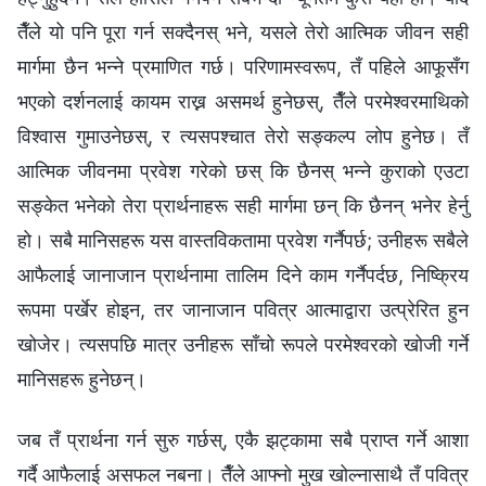
तैँले यो पनि पूरा गर्न सक्दैनस् भने, यसले तेरो आत्मिक जीवन सही
मार्गमा छैन भन्‍ने प्रमाणित गर्छ। परिणामस्वरूप, तँ पहिले आफूसँग
भएको दर्शनलाई कायम राख्न असमर्थ हुनेछस्, तैँले परमेश्‍वरमाथिको
विश्‍वास गुमाउनेछस्, र त्यसपश्‍चात तेरो सङ्कल्प लोप हुनेछ। तँ
आत्मिक जीवनमा प्रवेश गरेको छस् कि छैनस् भन्‍ने कुराको एउटा
सङ्केत भनेको तेरा प्रार्थनाहरू सही मार्गमा छन् कि छैनन् भनेर हेर्नु
हो। सबै मानिसहरू यस वास्तविकतामा प्रवेश गर्नैपर्छ; उनीहरू सबैले
आफैलाई जानाजान प्रार्थनामा तालिम दिने काम गर्नैपर्दछ, निष्क्रिय
रूपमा पर्खेर होइन, तर जानाजान पवित्र आत्माद्वारा उत्प्रेरित हुन
खोजेर। त्यसपछि मात्र उनीहरू साँचो रूपले परमेश्‍वरको खोजी गर्ने
मानिसहरू हुनेछन्।
जब तँ प्रार्थना गर्न सुरु गर्छस्, एकै झट्कामा सबै प्राप्त गर्ने आशा
गर्दै आफैलाई असफल नबना। तैँले आफ्नो मुख खोल्नासाथै तँ पवित्र