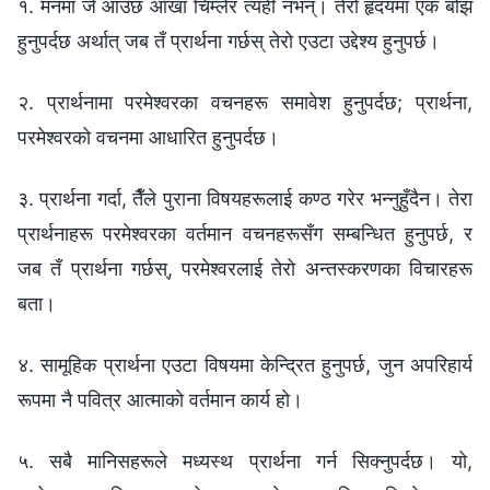
१. मनमा जे आउँछ आँखा चिम्लेर त्यही नभन्। तेरो हृदयमा एक बोझ
हुनुपर्दछ अर्थात् जब तँ प्रार्थना गर्छस् तेरो एउटा उद्देश्य हुनुपर्छ।
२. प्रार्थनामा परमेश्‍वरका वचनहरू समावेश हुनुपर्दछ; प्रार्थना,
परमेश्‍वरको वचनमा आधारित हुनुपर्दछ।
३. प्रार्थना गर्दा, तैँले पुराना विषयहरूलाई कण्ठ गरेर भन्‍नुहुँदैन। तेरा
प्रार्थनाहरू परमेश्‍वरका वर्तमान वचनहरूसँग सम्बन्धित हुनुपर्छ, र
जब तँ प्रार्थना गर्छस्, परमेश्‍वरलाई तेरो अन्तस्करणका विचारहरू
बता।
४. सामूहिक प्रार्थना एउटा विषयमा केन्द्रित हुनुपर्छ, जुन अपरिहार्य
रूपमा नै पवित्र आत्माको वर्तमान कार्य हो।
५. सबै मानिसहरूले मध्यस्थ प्रार्थना गर्न सिक्नुपर्दछ। यो,