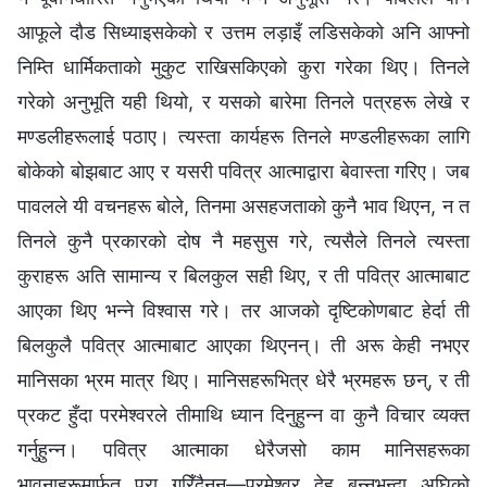
आफूले दौड सिध्याइसकेको र उत्तम लड़ाइँ लडिसकेको अनि आफ्नो
निम्‍ति धार्मिकताको मुकुट राखिसकिएको कुरा गरेका थिए। तिनले
गरेको अनुभूति यही थियो, र यसको बारेमा तिनले पत्रहरू लेखे र
मण्डलीहरूलाई पठाए। त्यस्ता कार्यहरू तिनले मण्डलीहरूका लागि
बोकेको बोझबाट आए र यसरी पवित्र आत्माद्वारा बेवास्ता गरिए। जब
पावलले यी वचनहरू बोले, तिनमा असहजताको कुनै भाव थिएन, न त
तिनले कुनै प्रकारको दोष नै महसुस गरे, त्यसैले तिनले त्यस्ता
कुराहरू अति सामान्य र बिलकुल सही थिए, र ती पवित्र आत्माबाट
आएका थिए भन्‍ने विश्‍वास गरे। तर आजको दृष्टिकोणबाट हेर्दा ती
बिलकुलै पवित्र आत्माबाट आएका थिएनन्। ती अरू केही नभएर
मानिसका भ्रम मात्र थिए। मानिसहरूभित्र धेरै भ्रमहरू छन्, र ती
प्रकट हुँदा परमेश्‍वरले तीमाथि ध्यान दिनुहुन्न वा कुनै विचार व्यक्त
गर्नुहुन्न। पवित्र आत्माका धेरैजसो काम मानिसहरूका
भावनाहरूमार्फत पूरा गरिँदैनन्—परमेश्‍वर देह बन्नुभन्दा अघिको