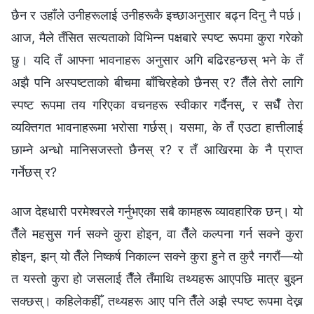
छैन र उहाँले उनीहरूलाई उनीहरूकै इच्छाअनुसार बढ्न दिनु नै पर्छ।
आज, मैले तँसित सत्यताको विभिन्न पक्षबारे स्पष्ट रूपमा कुरा गरेको
छु। यदि तँ आफ्ना भावनाहरू अनुसार अगि बढिरहन्छस् भने के तँ
अझै पनि अस्पष्टताको बीचमा बाँचिरहेको छैनस् र? तैँले तेरो लागि
स्पष्ट रूपमा तय गरिएका वचनहरू स्वीकार गर्दैनस्, र सधैँ तेरा
व्यक्तिगत भावनाहरूमा भरोसा गर्छस्। यसमा, के तँ एउटा हात्तीलाई
छाम्ने अन्धो मानिसजस्तो छैनस् र? र तँ आखिरमा के नै प्राप्त
गर्नेछस् र?
आज देहधारी परमेश्‍वरले गर्नुभएका सबै कामहरू व्यावहारिक छन्। यो
तैँले महसुस गर्न सक्ने कुरा होइन, वा तैँले कल्पना गर्न सक्ने कुरा
होइन, झन् यो तैँले निष्कर्ष निकाल्न सक्ने कुरा हुने त कुरै नगरौं—यो
त यस्तो कुरा हो जसलाई तैँले तँमाथि तथ्यहरू आएपछि मात्र बुझ्न
सक्छस्। कहिलेकहीँ, तथ्यहरू आए पनि तैँले अझै स्पष्ट रूपमा देख्न