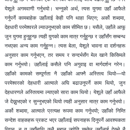
येशूले अगमवाणी गर्नुभयो। भन्‍नुको अर्थ, त्यस युगमा उहाँ आफैले
गर्नुपर्ने कामबाहेक उहाँलाई केही पनि थाहा थिएन; अर्को शब्दमा,
देहधारी परमेश्‍वरले ल्याउनुभएको काम सीमित छ। यसैले, उहाँले आफू
जुन युगमा हुनुहुन्छ त्यही युगको काम मात्र गर्नुहुन्छ र उहाँसँग सम्बन्ध
नभएका अन्य काम गर्नुहुन्‍न। त्यस बेला, येशूले भावना वा दर्शनहरू
अनुसार काम गर्नुभएन, तर समय र सन्दर्भसँग मेल खाने किसिमले
काम गर्नुभयो। उहाँलाई कसैले पनि अगुवाइ वा मार्गदर्शन गरेन।
उहाँको कामको सम्पूर्णता नै उहाँको आफ्नै अस्तित्व थियो—यो
परमेश्‍वरको देहधारी आत्माले अघि बढाउनुपर्ने काम थियो, जुन
देहधारणले अस्तित्वमा ल्याएको सारा काम थियो। येशूले उहाँ आफैले
जे देख्नुभएको र सुन्‍नुभएको थियो त्यही अनुसार मात्र काम गर्नुभयो।
अर्को शब्दमा, आत्माले प्रत्यक्ष रूपमा काम गर्नुभयो; उहाँको निम्ति
सन्देश वाहकहरू प्रकट भएर उहाँलाई सपनाहरू दिनुपर्ने आवश्यकता
थिएन, न त उहाँमाथि कुनै महान् ज्योति चम्केर उहाँलाई देख्‍ने नै