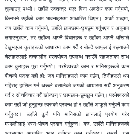
तुल्याउनु पर्थ्यो। उहाँले स्वतन्त्र भएर विना अवरोध काम गर्नुभयो,
किनभने उहाँको काम भावनाहरूमा आधारित थिएन। अर्को शब्दमा,
जब उहाँले काम गर्नुभयो, उहाँले छामछाम-छुमछुम गर्नुभएन र अनुमान
लगाउनुभएन, तर उहाँका आफ्नै विचारहरू र उहाँका आफ्नै आँखाले
देख्नुभएका कुराहरूको आधारमा काम गर्दै र बोल्दै आफूलाई पछ्याउने
चेलाहरूलाई तत्कालीन भरणपोषण उपलब्ध गराउँदै सहजताका साथ
काम कुराहरू पूरा गर्नुभयो। परमेश्‍वरको काम र मानिसहरूको काम
बीचको फरक यही हो: जब मानिसहरूले काम गर्छन्, तिनीहरूले थप
गहिराइ हासिल गर्न अरूले बसालेको जगको आधारमा सधैँ अनुकरण
गर्दै र सोचविचार गर्दै खोज्छन् र छामछाम-छुमछुम गर्छन्। परमेश्‍वरको
काम उहाँ जो हुनुहुन्छ त्यसको प्रबन्ध हो र उहाँले आफूले गर्नुपर्ने काम
गर्नुहुन्छ। उहाँले कुनै पनि मानिसको ज्ञानलाई प्रयोग गरेर
मण्डलीलाई भरण-पोषण प्रदान गर्नुहुन्‍न। बरु, उहाँले मानिसहरूको
अवस्थामा आधारित भएर वर्तमान काम गर्नुहुन्छ। तसर्थ, यस