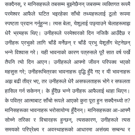
सक्दैनस्, र मानिसहरूले तबसम्म बुझ्नेछैनन् जबसम्म व्यक्तिगत रूपमै
परमेश्‍वर आफैले घटित भइरहेका साँचो तथ्यहरूलाई ठूलो रूपमा
स्पष्टता प्रदान गर्नुहुन्न। त्यस बेला, येशूलाई पछ्याउने चेलाहरूमाझ
धेरै भ्रमहरू थिए। उनीहरूले परमेश्‍वरको दिन नजिकै आउँदैछ र
उनीहरू प्रभुको लागि चाँडै मर्नेछन् र चाँडै प्रभु येशूसँग भेट्नेछन्
भन्‍ने विश्‍वास गरे। यही भावनाको कारण पत्रुसले पूरै सात वर्ष पर्खे
तैपनि त्यो दिन आएन। उनीहरूले आफ्नो जीवन परिपक्व भएको
महसुस गरे; उनीहरूभित्रका भावनाहरू वृद्धि हुँदै गए र यी भावनाहरू
अझ बढी तीव्र भए, तर उनीहरूले धेरै असफलताहरू भोगे र सफलता
हासिल गर्न सकेनन्। के हुँदैछ भन्‍ने उनीहरू आफैलाई थाहा थिएन।
के पवित्र आत्माबाट साँचो रूपले आएको कुरा पूरा हुन सक्दैनथ्यो त?
मानिसहरूका भावनाहरू भरोसायोग्य हुँदैनन्। मानिसहरूका आ-आफ्नै
सोच्ने तरिका र विचारहरू हुन्छन्, त्यसकारण, उनीहरूले त्यस
समयको परिप्रेक्ष्य र अवस्थाहरूको आधारमा असंख्य सम्बन्ध र