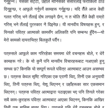
गर्नुहुन्न। यसको सट्टा, उहाँले मानिसको संसारलाई फराकिलो ठाउँ
दिनुहुन्छ, र आफूले गर्नुपर्ने कामहरू गर्नुहुन्छ। यदि तैँले आज केही
गलत गरिस् भने तँलाई दोष लगाइने छैन, न त भोलि तैँले केही राम्रो
गरिस् भने तँलाई पुरस्कार नै दिइनेछ। यी मानवीय विषयहरू हुन्, र
यिनको पवित्र आत्माको कामसँग अलिकति पनि सम्बन्ध हुँदैन—यो
मेरो कामको दायराभित्र बिलकुलै पर्दैन।
पत्रुसले आफूले काम गरिरहेका समयमा धेरै वचनहरू बोले, र धेरै
कामहरू गरे। के यो कुनै पनि मानवीय विचारहरूबाट नआएको हुनु
सम्भव छ? किनकि यो सम्पूर्ण रूपले पवित्र आत्माबाट आउन असम्भव
छ। पत्रुस केवल सृष्टि गरिएका एक प्राणी थिए, तिनी एक अनुयायी
थिए, तिनी पत्रुस थिए, येशू थिएनन् र उहाँहरूका सार एकसमान
थिएनन्। पत्रुस पवित्र आत्माद्वारा पठाइएका भए पनि तिनले गरेका
सबै काम-कुराहरू पवित्र आत्माबाट आएका थिएनन्, किनकि आखिर
तिनी एक मानिस मात्र थिए। पावलले पनि धेरै वचनहरू बोले र