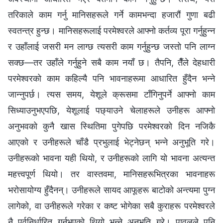
तरिकाले काम गर्नु मानिसहरूले गर्ने कामभन्दा हजारौं गुणा बढी
स्वतन्त्र हुन्छ। मानिसहरूलाई परमेश्‍वरले आफ्नो कर्तव्य पूरा गर्नुहुन्न
र उहाँलाई जसरी मन लाग्छ त्यसरी काम गर्नुहुन्छ जस्तो पनि लाग्न
सक्छ—तर उहाँले गर्नुहुने सबै काम नयाँ छ। तैपनि, तैँले देहधारी
परमेश्‍वरको काम कहिल्यै पनि भावनाहरूमा आधारित हुँदैन भन्‍ने
जान्नुपर्छ। त्यस समय, येशूले क्रूसमा टाँगिनुपर्ने आफ्नो काम
सिध्याउनुभएपछि, येशूलाई पछ्याउने चेलाहरूले उनीहरू आफ्नो
अनुभवको कुनै खास स्थितिमा पुगेपछि परमेश्‍वरको दिन नजिकै
आएको र उनीहरूले चाँडै प्रभुलाई भेट्नेछन् भन्‍ने अनुभूति गरे।
उनीहरूको भावना यही थियो, र उनीहरूको लागि यो भावना अत्यन्त
महत्त्वपूर्ण थियो। तर वास्तवमा, मानिसहरूभित्रका भावनाहरू
भरोसायोग्य हुँदैनन्। उनीहरूले सायद आफूहरू बाटोको अन्त्यमा पुग्न
लागेको, वा उनीहरूले गरेका र कष्ट भोगेका सबै कुराहरू परमेश्‍वरले
नै पूर्वनिर्धारित गर्नुभएको थियो भन्‍ने अनुभूति गरे। पावलले पनि