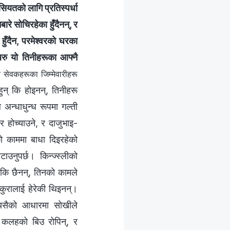
सियतको लागि प्रतिस्पर्धा
ारे सोचिरहेका हुँदैनन्, र
ुँदैन, परमेश्‍वरको घरका
बरु यो तिनीहरूका आफ्नै
सेवकहरूका जिम्‍मेवारीहरू
ुन् कि होइनन्, तिनीहरू
 अन्धाधुन्ध रूपमा गल्ती
र होच्याउने, र दाजुभाइ-
ो काममा बाधा दिइरहेको
ाउनुपर्छ। किन्ज्स्लीको
् कि छैनन्, तिनको कामले
े कुरालाई हेरेकी थिइनन्।
 यसैको आधारमा सोखीले
दै कलहको बिउ रोपिन्, र