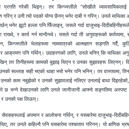
 प्रगति गरेकी थिइन्। तर किन्ज्स्लीले “सोखीले व्यावसायिकलाई 
रिन् र उनी त्यो पदको योग्य छैनन् भनेर दाबी ग गरिन्। उनले माथिका 
 गर्छन् भनेर झूटो हल्‍ला पनि फिँजाइन्, जसले गर्दा दाजुभाइ-दिदीबहिनीह
टिकोण राख्थे, र कार्य गर्न मान्दैनथे। यसले गर्दा ती अगुवाहरूको कर्तव्यम
इन, किन्ज्स्लीले भेलाहरूमा नाममात्रको आत्मज्ञान सङ्गति गर्दै, क
 आक्रमण पनि गर्थिन्। उदाहरणको लागि, उनले भनिन् कि माथिका अग
खिन् तर तिनीहरूमा कामको बुझाइ थिएन र उनका सुझावहरू लिएनन्। किन्
 उनको सल्लाह सही भएको थाहा भयो भनेर पनि भनिन्। तर वास्तवमा, तिनले
ले उनको काम नबुझेको र उनको सुझावलाई नलिएर उनलाई बाधा दिइरहेको
 छ भन्‍ने देखाउनको लागि उनले जानीजानी आफ्‍नो सङ्गतिमा अस्पष्ट कु
 र उनको पक्ष लिऊन्।
वा र सेवकहरूलाई अपमान र आलोचना गर्थिन्, र यसबारेमा दाजुभाइ-दिदीबह
 थिए, तर उनले कहिल्यै पनि यसबारेमा पश्‍चाताप गरिनन्। यो क्षणिक भ्रष