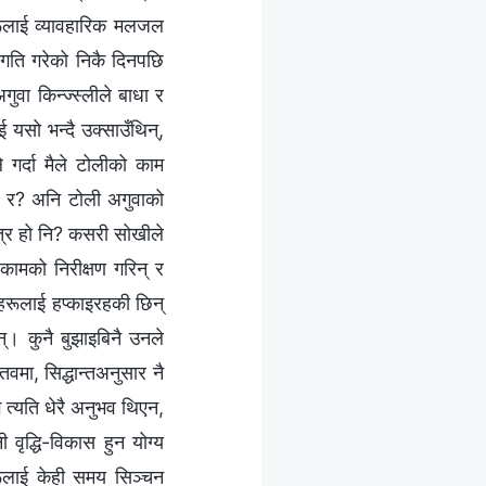
ीहरूलाई व्यावहारिक मलजल
ङ्गति गरेको निकै दिनपछि
ुवा किन्ज्स्लीले बाधा र
 यसो भन्दै उक्साउँथिन्,
 गर्दा मैले टोलीको काम
दैन र? अनि टोली अगुवाको
त्र हो नि? कसरी सोखीले
ामको निरीक्षण गरिन् र
ीहरूलाई हप्काइरहकी छिन्
्। कुनै बुझाइबिनै उनले
वमा, सिद्धान्तअनुसार नै
 त्यति धेरै अनुभव थिएन,
 वृद्धि-विकास हुन योग्य
रूलाई केही समय सिञ्‍चन