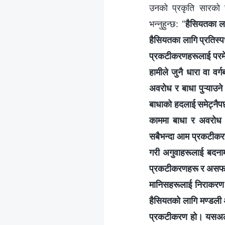
उनको प्रकृति सारको स
भन्‍नुहुन्छ: “
हैसियतका लाग
हैसियतका लागि प्रतिस्पर्
प्रकटीकरणहरूलाई परमेश
हामीले जुनै धारा वा वर्
अवरोध र बाधा पुऱ्याउन
बाधाको हदलाई समेट्नैपर्
काममा बाधा र अवरोध पु
सबैभन्दा आम प्रकटीकरणच
गरी अगुवाहरूलाई बदनाम
प्रकटीकरणहरू र असफलत
मानिसहरूलाई निराकरण ग
हैसियतको लागि मण्डली अग
प्रकटीकरण हो। यसअलावा,