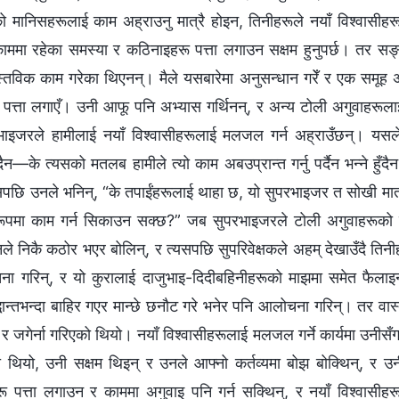
नेको मानिसहरूलाई काम अह्राउनु मात्रै होइन, तिनीहरूले नयाँ विश्‍वास
र काममा रहेका समस्या र कठिनाइहरू पत्ता लगाउन सक्षम हुनुपर्छ। तर स
स्तविक काम गरेका थिएनन्। मैले यसबारेमा अनुसन्धान गरेँ र एक समूह अग
ो पत्ता लगाएँ। उनी आफू पनि अभ्यास गर्थिनन्, र अन्य टोली अगुवाहरूलाई
ाइजरले हामीलाई नयाँ विश्‍वासीहरूलाई मलजल गर्न अह्राउँछन्। यसले
दैन—के त्यसको मतलब हामीले त्यो काम अबउप्रान्त गर्नु पर्दैन भन्‍ने हुँ
यसपछि उनले भनिन्, “के तपाईंहरूलाई थाहा छ, यो सुपरभाइजर त सोखी मा
ूपमा काम गर्न सिकाउन सक्छ?” जब सुपरभाइजरले टोली अगुवाहरूको क
नले निकै कठोर भएर बोलिन्, र त्यसपछि सुपरिवेक्षकले अहम्‌ देखाउँदै तिन
चना गरिन्, र यो कुरालाई दाजुभाइ-दिदीबहिनीहरूको माझमा समेत फैलाइन
धान्तभन्दा बाहिर गएर मान्छे छनौट गरे भनेर पनि आलोचना गरिन्। तर वास्त
र जगेर्ना गरिएको थियो। नयाँ विश्‍वासीहरूलाई मलजल गर्ने कार्यमा उनीसँग
ा थियो, उनी सक्षम थिइन् र उनले आफ्‍नो कर्तव्यमा बोझ बोक्थिन्, र उनी
 पत्ता लगाउन र काममा अगुवाइ पनि गर्न सक्थिन्, र नयाँ विश्‍वासीह