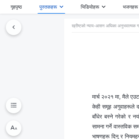
गृहपृष्ठ
पुस्तकहरू
भिडियोहरू
भजनहरू
ख्रीष्‍टको न्याय-आसन अघिका अनुभवात्मक ग
मार्च २०२१ मा, मैले एउ
केही समूह अगुवाहरूले दा
बाँधेर बस्‍ने गरेको र 
सामना गर्ने वास्तविक सम
भाषणहरू दिनु र नियमहरू 