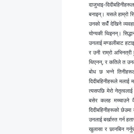
दाजुभाइ-दिदीबहिनीहरूलई
बनाइन्। यसले हाम्रो सि
उनको सधैँ देखिने व्यवहा
योग्यकी थिइनन्। सिद्धान
उनलाई मण्डलीबाट हटाइन्थ
र उनी राम्रो अभिनत्री 
थिएनन्, र कतिले त उनल
बोध छ भन्‍ने तिनीहरूल
दिदीबहिनीहरूले मलाई म न
त्यसपछि मेरो नेतृत्वलाई
बसेर कलह मच्‍चाउने 
दिदीबहिनीहरूको छेउमा मे
उनलाई बर्खास्त गर्न हता
खुलासा र छानबिन गर्नु