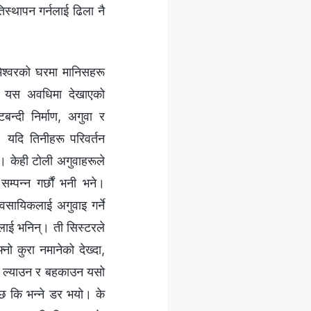
स्थापन गर्नलाई ढिला नै
मेश्‍वरको घरमा मानिसहरू
रूले यस अवधिमा देखाएको
बन्दी निर्माण, अगुवा र
यदि तिनीहरू परिवर्तन
। केही टोली अगुवाहरूले
‍पन्‍न गर्छौं भनी भने।
ावसायिकलाई अगुवाइ गर्ने
रलाई भनिन्। ती सिस्टरले
नो कुरा नमानेको देख्दा,
मा ल्याउन र बहकाउन यसो
्छ कि भन्‍ने डर भयो। के