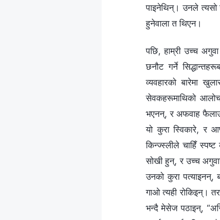
पाइनेथिन्। उनले त्यसो
हुनेवाला त थिएन।
पछि, हाम्री उच्‍च अगुव
छनौट गर्ने सिद्धान्तह
व्यवहारको बारेमा खुला
सेवकहरूमाथिको आलोचन
भएनन्, र अफवाह फैलाउन
यो कुरा स्विकारे, र आ
किन्ज्स्लीले चाहिँ स्प
सोखी हुन्, र उच्‍च अगु
उनको कुरा पत्याइनन्, ब
गाओ त्यही रोकिइन्। तर
भन्दै मेसेज पठाइन्, “अ