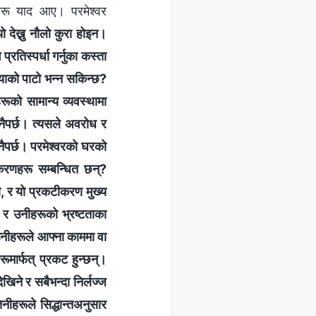
हरू याद आए। परमेश्‍वर
ो देख्नु नौलो कुरा होइन।
्रतिस्पर्धा गर्नुका कस्ता
याको पाटो भन्न सकिन्छ?
हरूको सामान्य व्यवस्थामा
ुनैपर्छ। त्यसले अवरोध र
नैपर्छ। परमेश्‍वरको घरको
ीकरणहरू सम्बन्धित छन्?
ो, र यो प्रकटीकरण मुख्य
 र उनीहरूको भ्रष्टताका
ीहरूले आफ्ना काममा वा
मार्फत् प्रकट हुन्छन्।
िने र सबैभन्दा निर्लज्‍ज
नीहरूले सिद्धान्तअनुसार