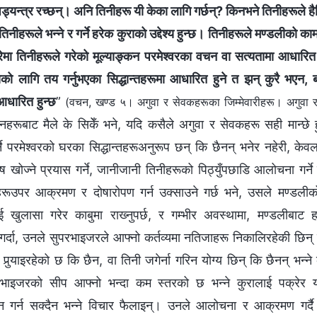
ड्यन्त्र रच्छन्। अनि तिनीहरू यी केका लागि गर्छन्? किनभने तिनीहरूले है
नीहरूले भन्‍ने र गर्ने हरेक कुराको उद्देश्य हुन्छ। तिनीहरूले मण्डलीको कामब
मा तिनीहरूले गरेको मूल्याङ्कन परमेश्‍वरका वचन वा सत्यतामा आधारित ह
िसको लागि तय गर्नुभएका सिद्धान्तहरूमा आधारित हुने त झन् कुरै भएन, 
आधारित हुन्छ
”
(वचन, खण्ड ५। अगुवा र सेवकहरूका जिम्‍मेवारीहरू। अगुवा र 
नहरूबाट मैले के सिकेँ भने, यदि कसैले अगुवा र सेवकहरू सही मान्छे ह
्ने परमेश्‍वरको घरका सिद्धान्तहरूअनुरूप छन् कि छैनन् भनेर नहेरी, केवल
 खोज्ने प्रयास गर्ने, जानीजानी तिनीहरूको पिठ्युँपछाडि आलोचना गर्ने 
हरूउपर आक्रमण र दोषारोपण गर्न उक्साउने गर्छ भने, उसले मण्डलीक
 खुलासा गरेर काबुमा राख्‍नुपर्छ, र गम्‍भीर अवस्थामा, मण्डलीबाट हट
 गर्दा, उनले सुपरभाइजरले आफ्‍नो कर्तव्यमा नतिजाहरू निकालिरहेकी छिन
र्‍याइरहेको छ कि छैन, वा तिनी जगेर्ना गरिन योग्य छिन् कि छैनन् भन्‍न
ुपरभाइजरको सीप आफ्नो भन्दा कम स्तरको छ भन्‍ने कुरालाई पक्रेर
्शन गर्न सक्दैन भन्‍ने विचार फैलाइन्। उनले आलोचना र आक्रमण गर्