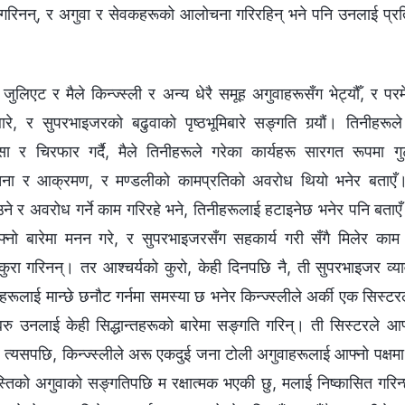
 गरिनन्, र अगुवा र सेवकहरूको आलोचना गरिरहिन् भने पनि उनलाई प्रति
ा जुलिएट र मैले किन्ज्स्ली र अन्य धेरै समूह अगुवाहरूसँग भेट्यौँ, र पर
रूबारे, र सुपरभाइजरको बढुवाको पृष्ठभूमिबारे सङ्गति गर्‍यौं। तिनीह
सा र चिरफार गर्दै, मैले तिनीहरूले गरेका कार्यहरू सारगत रूपमा गुट
ा र आक्रमण, र मण्डलीको कामप्रतिको अवरोध थियो भनेर बताएँ। 
े र अवरोध गर्ने काम गरिरहे भने, तिनीहरूलाई हटाइनेछ भनेर पनि बताएँ
फ्नो बारेमा मनन गरे, र सुपरभाइजरसँग सहकार्य गरी सँगै मिलेर काम सम्
ष्ट कुरा गरिनन्। तर आश्‍चर्यको कुरो, केही दिनपछि नै, ती सुपरभाइजर व्य
वाहरूलाई मान्छे छनौट गर्नमा समस्या छ भनेर किन्ज्स्लीले अर्की एक सिस्ट
रु उनलाई केही सिद्धान्तहरूको बारेमा सङ्गति गरिन्। ती सिस्टरले आफ्‍
 त्यसपछि, किन्ज्स्लीले अरू एकदुई जना टोली अगुवाहरूलाई आफ्नो पक्ष
स्तिको अगुवाको सङ्गतिपछि म रक्षात्मक भएकी छु, मलाई निष्कासित गरिन