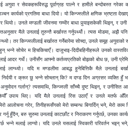
 अगुवा र सेवकहरूविरुद्ध पूर्वाग्रह पाल्‍ने र हामीले बन्दोबस्त गरेका
ञ्‍चन कार्यको प्रगतिमा बाधा दियो। यो किन्ज्स्लीले क्षणिक भ्रष्टता दे
र थियो। उनले मण्डली जीवनमा गम्‍भीर बाधा पुर्‍याइसकेकी थिइन्, र उनी कु
्तअनुसार मैले उनलाई तुरुन्तै बर्खास्त गर्नुपर्थ्यो। त्यस मोडमा, अझै पनि 
्यो। तर किन्ज्स्लीलाई बर्खास्त गर्नेबारेमा सोच्दा, उनले समूह अगुवाको 
हुन् भन्‍ने सोचेर म हिचकिचाएँ। दाजुभाइ-दिदीबहिनीहरूले उनको वास्तविक
ाई आदर गर्थे। उनीसँग आफ्‍नो कर्तव्यप्रतिको बोझको बोध छ, उनी प्रेमि
ाई लाग्थ्यो। यदि म मण्डलीमा आबद्ध हुनेबित्तिकै मैले उनलाई बर्खा
िर्दयी र क्रूर छु भन्‍ने सोच्लान् कि? म दण्ड दिन अग्रसर व्यक्ति हुँ 
 अनुमोदन गर्लान्? त्यसमाथि, किन्ज्स्ली साँच्‍चै दुष्ट थिइन्, र उनीसित 
कैयौँ उपाय थिए। यदि मैले उनलाई रिस उठाएँ र उनले मतर्फ औँला 
रो आलोचना गरेर, तिनीहरूसँगको मेरो सम्‍बन्ध बिगार्दिन् भने, मेरो काम 
र गर्नु हुँदैन, बरु सुरुमा उनलाई काटछाँट र निराकरण गर्नुपर्छ, उनका का
पर्छ भन्‍ने मलाई लाग्यो। यदि उनले यसलाई स्विकारी परिवर्तन भइन् भ