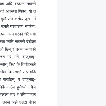
 काम अघि बढाउन नमान्‍ने
खाएको अवस्था थिएन, यो त
नै पनि कर्तव्य पूरा गर्न
उनले पश्‍चात्ताप नगरेमा,
रूपमा काम गरेको धेरै भयो
ता त्यति राम्ररी देखेका
लो छिन् र उनमा न्यायको
स्त गरेँ भने, दाजुभाइ-
भन्लान् कि? के तिनीहरूले
आगोमा घिउ थप्‍ने र पछाडि
फर्काइन्, र दाजुभाइ-
निकै कठिन हुनेथ्यो। मैले
र्यहरूका सार र परिणामहरू
ने, उनले अझै एउटा मौका