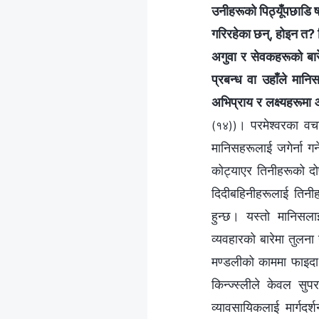
उनीहरूको पिठ्यूँपछाडि ष
गरिरहेका छन्, होइन त? ति
अगुवा र सेवकहरूको बारे
प्रबन्ध वा उहाँले मान
अभिप्राय र लक्ष्यहरूमा 
। परमेश्‍वरका वच
(१४))
मानिसहरूलाई जगेर्ना गर
कोट्याएर तिनीहरूको दोष
दिदीबहिनीहरूलाई तिनी
हुन्छ। यस्तो मानिसलाई
व्यवहारको बारेमा तुलना
मण्डलीको काममा फाइदा पु
किन्ज्स्लीले केवल स
व्यावसायिकलाई मार्गदर