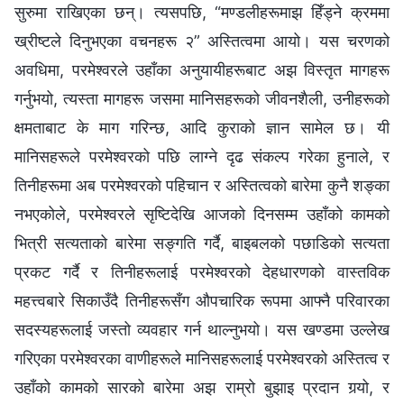
सुरुमा राखिएका छन्। त्यसपछि, “मण्डलीहरूमाझ हिँड्ने क्रममा
ख्रीष्‍टले दिनुभएका वचनहरू २” अस्तित्वमा आयो। यस चरणको
अवधिमा, परमेश्‍वरले उहाँका अनुयायीहरूबाट अझ विस्तृत मागहरू
गर्नुभयो, त्यस्ता मागहरू जसमा मानिसहरूको जीवनशैली, उनीहरूको
क्षमताबाट के माग गरिन्छ, आदि कुराको ज्ञान सामेल छ। यी
मानिसहरूले परमेश्‍वरको पछि लाग्ने दृढ संकल्‍प गरेका हुनाले, र
तिनीहरूमा अब परमेश्‍वरको पहिचान र अस्तित्वको बारेमा कुनै शङ्का
नभएकोले, परमेश्‍वरले सृष्टिदेखि आजको दिनसम्म उहाँको कामको
भित्री सत्यताको बारेमा सङ्गति गर्दै, बाइबलको पछाडिको सत्यता
प्रकट गर्दै र तिनीहरूलाई परमेश्‍वरको देहधारणको वास्तविक
महत्त्वबारे सिकाउँदै तिनीहरूसँग औपचारिक रूपमा आफ्नै परिवारका
सदस्यहरूलाई जस्तो व्यवहार गर्न थाल्नुभयो। यस खण्डमा उल्‍लेख
गरिएका परमेश्‍वरका वाणीहरूले मानिसहरूलाई परमेश्‍वरको अस्तित्व र
उहाँको कामको सारको बारेमा अझ राम्रो बुझाइ प्रदान गर्‍यो, र