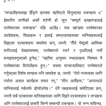
“मण्डलीहरूमाझ हिँड्ने क्रममा ख्रीष्‍टले दिनुभएका वचनहरू ४”
ईश्‍वरीय वाणीको अर्को श्रेणी हो जुन “सम्पूर्ण ब्रह्माण्डलाई
परमेश्‍वरका वचनहरू” पछि आउँछ। यस खण्डमा परमेश्‍वरका
उपदेशहरू, शिक्षाहरू र इसाई सम्प्रदायहरूका मानिसहरूलाई
दिइएका प्रकाशहरू समावेश छन्, जस्तै: “तैँले येशूको आत्मिक
शरीरलाई देख्दासम्ममा, परमेश्‍वरले स्वर्ग र पृथ्वीलाई नयाँ
बनाइसक्‍नुभएको हुनेछ,” “ख्रीष्ट अनुरूप नभएकाहरू निश्‍चय नै
परमेश्‍वरका विरोधीहरू हुन्।” यसमा मानवजातिबाट परमेश्‍वरले
गर्नुभएका विशेष मागहरू पनि समावेश छ, जस्तै: “तेरो गन्तव्यका लागि
पर्याप्त असल कार्यहरू तयार गर्,” “तीन अर्तीहरू,” “अपराधले
मानिसलाई नर्कतर्फ डोर्याउनेछ।” धेरै पक्षहरूलाई समेटिएका छन्,
जस्तै सबै प्रकारका मानिसहरूका लागि दिइने प्रकाशहरू र दण्डहरू
अनि परमेश्‍वरलाई कसरी चिन्‍ने सम्‍बन्धी वचनहरू। यो भन्न सकिन्छ,