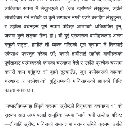
व्यक्तिगत रूपमा नै लेख्नुभएको हो (जब ख्रीष्टले लेख्नुहुन्छ, उहाँले
सोचविचार गर्न नरोकी वा कुनै सम्पादन नगरी एउटै बसाइँमा लेख्नुहुन्छ,
र उहाँका वचनहरू पूर्ण रूपमा पवित्र आत्माको अभिव्यक्ति हुन्,
जसमा कुनै शङ्का छैन) हो। यी दुई प्रकारका वाणीहरूलाई अलग
गर्नुको सट्टा, हामीले ती व्यक्त गरिएको मूल क्रममा नै तिनलाई
एकैसाथ प्रस्तुत गरेका छौं; यसले हामीलाई उहाँको वाणीहरूको
पूर्णताबाट परमेश्‍वरको कामका चरणहरू देख्ने र उहाँले प्रत्येक चरणमा
कसरी काम गर्नुहुन्छ सो बुझ्ने तुल्याउँछ, जुन परमेश्‍वरको कामका
चरणहरू र परमेश्‍वरको बुद्धिसम्बन्धी मानिसहरूको ज्ञानको निम्ति
फाइदाजनक छ।
“मण्डलीहरूमाझ हिँड्ने क्रममा ख्रीष्‍टले दिनुभएका वचनहरू १” को
सुरुका आठ अध्यायलाई सामूहिक रूपमा “मार्ग” भनी उल्‍लेख गरिन्छ
—तीचाहिँ ख्रीष्ट मानिसको समानतामा बराबर उभिने क्रममा उहाँले