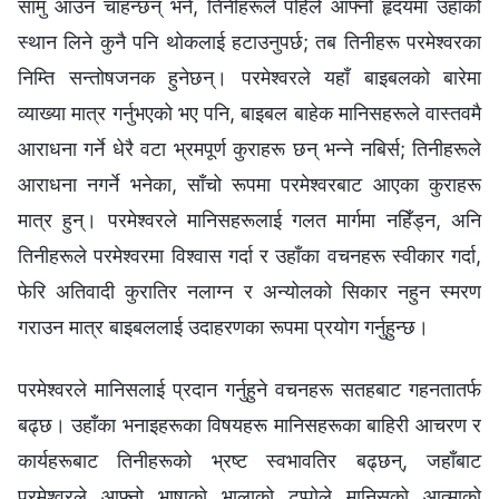
सामु आउन चाहन्छन् भने, तिनीहरूले पहिले आफ्नो हृदयमा उहाँको
स्थान लिने कुनै पनि थोकलाई हटाउनुपर्छ; तब तिनीहरू परमेश्‍वरका
निम्ति सन्तोषजनक हुनेछन्। परमेश्‍वरले यहाँ बाइबलको बारेमा
व्याख्या मात्र गर्नुभएको भए पनि, बाइबल बाहेक मानिसहरूले वास्तवमै
आराधना गर्ने धेरै वटा भ्रमपूर्ण कुराहरू छन् भन्‍ने नबिर्स; तिनीहरूले
आराधना नगर्ने भनेका, साँचो रूपमा परमेश्‍वरबाट आएका कुराहरू
मात्र हुन्। परमेश्‍वरले मानिसहरूलाई गलत मार्गमा नहिँड्न, अनि
तिनीहरूले परमेश्‍वरमा विश्‍वास गर्दा र उहाँका वचनहरू स्वीकार गर्दा,
फेरि अतिवादी कुरातिर नलाग्न र अन्योलको सिकार नहुन स्मरण
गराउन मात्र बाइबललाई उदाहरणका रूपमा प्रयोग गर्नुहुन्छ।
परमेश्‍वरले मानिसलाई प्रदान गर्नुहुने वचनहरू सतहबाट गहनतातर्फ
बढ्छ। उहाँका भनाइहरूका विषयहरू मानिसहरूका बाहिरी आचरण र
कार्यहरूबाट तिनीहरूको भ्रष्ट स्वभावतिर बढ्छन्, जहाँबाट
परमेश्‍वरले आफ्नो भाषाको भालाको टुप्पोले मानिसको आत्माको