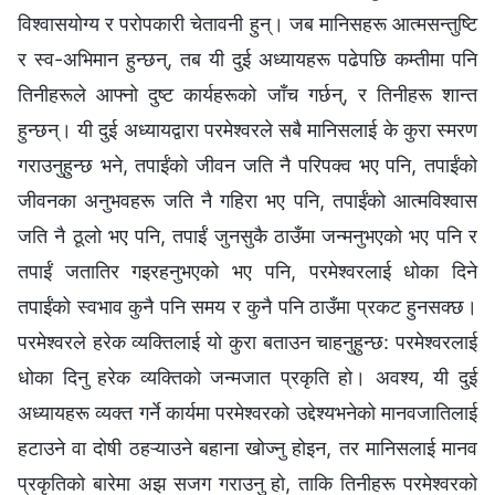
विश्‍वासयोग्य र परोपकारी चेतावनी हुन्। जब मानिसहरू आत्मसन्तुष्टि
र स्व-अभिमान हुन्छन्, तब यी दुई अध्यायहरू पढेपछि कम्तीमा पनि
तिनीहरूले आफ्नो दुष्ट कार्यहरूको जाँच गर्छन्, र तिनीहरू शान्त
हुन्छन्। यी दुई अध्यायद्वारा परमेश्‍वरले सबै मानिसलाई के कुरा स्मरण
गराउनुहुन्छ भने, तपाईंको जीवन जति नै परिपक्व भए पनि, तपाईंको
जीवनका अनुभवहरू जति नै गहिरा भए पनि, तपाईंको आत्मविश्‍वास
जति नै ठूलो भए पनि, तपाईं जुनसुकै ठाउँमा जन्‍मनुभएको भए पनि र
तपाईं जतातिर गइरहनुभएको भए पनि, परमेश्‍वरलाई धोका दिने
तपाईंको स्वभाव कुनै पनि समय र कुनै पनि ठाउँमा प्रकट हुनसक्छ।
परमेश्‍वरले हरेक व्यक्तिलाई यो कुरा बताउन चाहनुहुन्छ: परमेश्‍वरलाई
धोका दिनु हरेक व्यक्तिको जन्‍मजात प्रकृति हो। अवश्य, यी दुई
अध्यायहरू व्यक्त गर्ने कार्यमा परमेश्‍वरको उद्देश्यभनेको मानवजातिलाई
हटाउने वा दोषी ठहऱ्याउने बहाना खोज्नु होइन, तर मानिसलाई मानव
प्रकृतिको बारेमा अझ सजग गराउनु हो, ताकि तिनीहरू परमेश्‍वरको