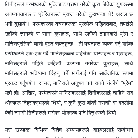
तिनीहरूले परमेश्‍वरको मुक्तिबाट प्राप्त गरेको कुरा बितेका युगहरूमा
अगमवक्ताहरू र प्रेरितहरूले प्राप्त गरेको कुराभन्दा धेरै असल छ
भनी बुझायो। परमेश्‍वरका वचनहरूको प्रत्येक पङ्क्तिबाट, तपाईंले
उहाँको ज्ञानको स-साना कुराहरू, साथै उहाँको इमानदारी प्रेम र
मानिसप्रतिको चासो बुझ्न सक्‍नुहुन्छ। ती वचनहरू व्यक्त गर्नु बाहेक
परमेश्‍वरले एक-एक गर्दै मानिसहरूका पहिलेका धारणहरू र भ्रमहरू,
मानिसहरूले पहिले कहिल्यै कल्‍पना नगरेका कुराहरू, साथै
मानिसहरूले भविष्यमा हिँड्नु पर्ने मार्गलाई पनि सार्वजनिक रूपमा
प्रकट गर्नुभयो। सायद, मानिसले अनुभव गर्न सक्ने संकीर्ण “प्रेम”
यही हो! आखिर, परमेश्‍वरले मानिसहरूलाई तिनीहरूलाई चाहिने सबै
थोकहरू दिइसक्नुभएको थियो, र कुनै कुरा बाँकी नराखी वा बदलीमा
केही नमागी तिनीहरूले मागेका थोकहरू पनि दिनुभएको थियो।
यस खण्डका विभिन्‍न विशेष अध्यायहरूले बाइबललाई सम्बोधन