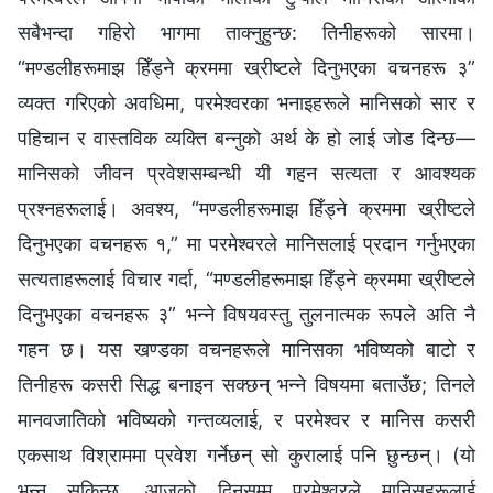
सबैभन्दा गहिरो भागमा ताक्नुहुन्छ: तिनीहरूको सारमा।
“मण्डलीहरूमाझ हिँड्ने क्रममा ख्रीष्‍टले दिनुभएका वचनहरू ३”
व्यक्त गरिएको अवधिमा, परमेश्‍वरका भनाइहरूले मानिसको सार र
पहिचान र वास्तविक व्यक्ति बन्‍नुको अर्थ के हो लाई जोड दिन्छ—
मानिसको जीवन प्रवेशसम्बन्धी यी गहन सत्यता र आवश्यक
प्रश्नहरूलाई। अवश्य, “मण्डलीहरूमाझ हिँड्ने क्रममा ख्रीष्‍टले
दिनुभएका वचनहरू १,” मा परमेश्‍वरले मानिसलाई प्रदान गर्नुभएका
सत्यताहरूलाई विचार गर्दा, “मण्डलीहरूमाझ हिँड्ने क्रममा ख्रीष्‍टले
दिनुभएका वचनहरू ३” भन्‍ने विषयवस्तु तुलनात्मक रूपले अति नै
गहन छ। यस खण्डका वचनहरूले मानिसका भविष्यको बाटो र
तिनीहरू कसरी सिद्ध बनाइन सक्छन् भन्‍ने विषयमा बताउँछ; तिनले
मानवजातिको भविष्यको गन्तव्यलाई, र परमेश्‍वर र मानिस कसरी
एकसाथ विश्राममा प्रवेश गर्नेछन् सो कुरालाई पनि छुन्छन्। (यो
भन्न सकिन्छ, आजको दिनसम्‍म परमेश्‍वरले मानिसहरूलाई