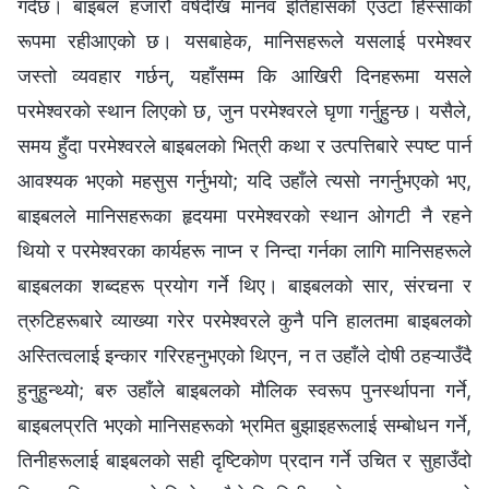
गर्दछ। बाइबल हजारौं वर्षदेखि मानव इतिहासको एउटा हिस्साको
रूपमा रहीआएको छ। यसबाहेक, मानिसहरूले यसलाई परमेश्‍वर
जस्तो व्यवहार गर्छन्, यहाँसम्म कि आखिरी दिनहरूमा यसले
परमेश्‍वरको स्थान लिएको छ, जुन परमेश्‍वरले घृणा गर्नुहुन्छ। यसैले,
समय हुँदा परमेश्‍वरले बाइबलको भित्री कथा र उत्पत्तिबारे स्पष्ट पार्न
आवश्यक भएको महसुस गर्नुभयो; यदि उहाँले त्यसो नगर्नुभएको भए,
बाइबलले मानिसहरूका हृदयमा परमेश्‍वरको स्थान ओगटी नै रहने
थियो र परमेश्‍वरका कार्यहरू नाप्न र निन्दा गर्नका लागि मानिसहरूले
बाइबलका शब्दहरू प्रयोग गर्ने थिए। बाइबलको सार, संरचना र
त्रुटिहरूबारे व्याख्या गरेर परमेश्‍वरले कुनै पनि हालतमा बाइबलको
अस्तित्वलाई इन्कार गरिरहनुभएको थिएन, न त उहाँले दोषी ठहऱ्याउँदै
हुनुहुन्थ्यो; बरु उहाँले बाइबलको मौलिक स्वरूप पुनर्स्थापना गर्ने,
बाइबलप्रति भएको मानिसहरूको भ्रमित बुझाइहरूलाई सम्‍बोधन गर्ने,
तिनीहरूलाई बाइबलको सही दृष्टिकोण प्रदान गर्ने उचित र सुहाउँदो