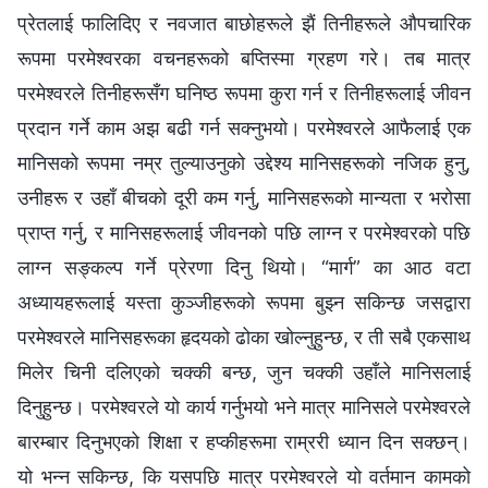
प्रेतलाई फालिदिए र नवजात बाछोहरूले झैं तिनीहरूले औपचारिक
रूपमा परमेश्‍वरका वचनहरूको बप्तिस्मा ग्रहण गरे। तब मात्र
परमेश्‍वरले तिनीहरूसँग घनिष्ठ रूपमा कुरा गर्न र तिनीहरूलाई जीवन
प्रदान गर्ने काम अझ बढी गर्न सक्‍नुभयो। परमेश्‍वरले आफैलाई एक
मानिसको रूपमा नम्र तुल्याउनुको उद्देश्य मानिसहरूको नजिक हुनु,
उनीहरू र उहाँ बीचको दूरी कम गर्नु, मानिसहरूको मान्यता र भरोसा
प्राप्त गर्नु, र मानिसहरूलाई जीवनको पछि लाग्न र परमेश्‍वरको पछि
लाग्‍न सङ्कल्‍प गर्ने प्रेरणा दिनु थियो। “मार्ग” का आठ वटा
अध्यायहरूलाई यस्ता कुञ्जीहरूको रूपमा बुझ्न सकिन्छ जसद्वारा
परमेश्‍वरले मानिसहरूका हृदयको ढोका खोल्नुहुन्छ, र ती सबै एकसाथ
मिलेर चिनी दलिएको चक्‍की बन्छ, जुन चक्‍की उहाँले मानिसलाई
दिनुहुन्छ। परमेश्‍वरले यो कार्य गर्नुभयो भने मात्र मानिसले परमेश्‍वरले
बारम्बार दिनुभएको शिक्षा र हप्कीहरूमा राम्ररी ध्यान दिन सक्छन्।
यो भन्न सकिन्छ, कि यसपछि मात्र परमेश्‍वरले यो वर्तमान कामको