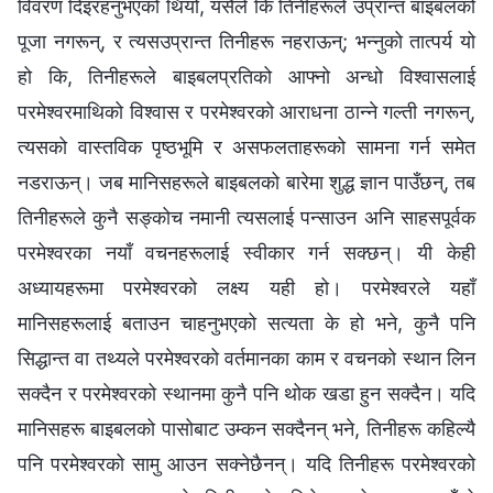
विवरण दिइरहनुभएको थियो, यसैले कि तिनीहरूले उप्रान्त बाइबलको
पूजा नगरून्, र त्यसउप्रान्त तिनीहरू नहराऊन्; भन्नुको तात्पर्य यो
हो कि, तिनीहरूले बाइबलप्रतिको आफ्‍नो अन्धो विश्‍वासलाई
परमेश्‍वरमाथिको विश्‍वास र परमेश्‍वरको आराधना ठान्ने गल्ती नगरून्,
त्यसको वास्तविक पृष्ठभूमि र असफलताहरूको सामना गर्न समेत
नडराऊन्। जब मानिसहरूले बाइबलको बारेमा शुद्ध ज्ञान पाउँछन्, तब
तिनीहरूले कुनै सङ्कोच नमानी त्यसलाई पन्साउन अनि साहसपूर्वक
परमेश्‍वरका नयाँ वचनहरूलाई स्वीकार गर्न सक्छन्। यी केही
अध्यायहरूमा परमेश्‍वरको लक्ष्य यही हो। परमेश्‍वरले यहाँ
मानिसहरूलाई बताउन चाहनुभएको सत्यता के हो भने, कुनै पनि
सिद्धान्त वा तथ्यले परमेश्‍वरको वर्तमानका काम र वचनको स्थान लिन
सक्दैन र परमेश्‍वरको स्थानमा कुनै पनि थोक खडा हुन सक्दैन। यदि
मानिसहरू बाइबलको पासोबाट उम्कन सक्दैनन् भने, तिनीहरू कहिल्यै
पनि परमेश्‍वरको सामु आउन सक्नेछैनन्। यदि तिनीहरू परमेश्‍वरको