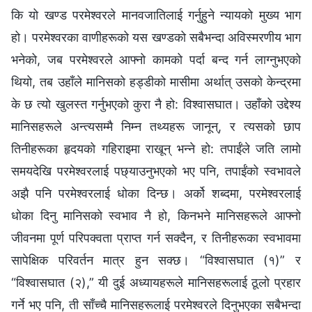
कि यो खण्ड परमेश्‍वरले मानवजातिलाई गर्नुहुने न्यायको मुख्य भाग
हो। परमेश्‍वरका वाणीहरूको यस खण्डको सबैभन्दा अविस्मरणीय भाग
भनेको, जब परमेश्‍वरले आफ्नो कामको पर्दा बन्द गर्न लाग्नुभएको
थियो, तब उहाँले मानिसको हड्डीको मासीमा अर्थात् उसको केन्द्रमा
के छ त्यो खुलस्त गर्नुभएको कुरा नै हो: विश्‍वासघात। उहाँको उद्देश्य
मानिसहरूले अन्त्यसम्‍मै निम्न तथ्यहरू जानून्, र त्यसको छाप
तिनीहरूका हृदयको गहिराइमा राखून् भन्‍ने हो: तपाईंले जति लामो
समयदेखि परमेश्‍वरलाई पछ्याउनुभएको भए पनि, तपाईंको स्वभावले
अझै पनि परमेश्‍वरलाई धोका दिन्छ। अर्को शब्दमा, परमेश्‍वरलाई
धोका दिनु मानिसको स्वभाव नै हो, किनभने मानिसहरूले आफ्नो
जीवनमा पूर्ण परिपक्वता प्राप्त गर्न सक्दैन, र तिनीहरूका स्वभावमा
सापेक्षिक परिवर्तन मात्र हुन सक्छ। “विश्‍वासघात (१)” र
“विश्‍वासघात (२),” यी दुई अध्यायहरूले मानिसहरूलाई ठूलो प्रहार
गर्ने भए पनि, ती साँच्चै मानिसहरूलाई परमेश्‍वरले दिनुभएका सबैभन्दा