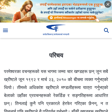
परिचय
परिचय
परमेश्‍वरका वचनहरूको यस भागमा जम्मा चार खण्डहरू छन् जुन सबै
ख्रीष्टले जून १९९२ र मार्च २३, २०१० को बीचमा व्यक्त गर्नुभएको
थियो। तीमध्ये अधिकांश ख्रीष्टले मण्डलीहरूमा यात्रा गर्नुभएको
बेलाको उहाँका प्रवचनहरूको रेकर्डिङ र सङ्गतिहरूमा आधारित
छन्। तिनलाई कुनै पनि प्रकारले हेरफेर गरिएका छैनन्, न त
तिनलाई पछि ख्रीष्टले नै परिवर्तन गर्नुभयो। बाँकी खण्डहरू ख्रीष्टले