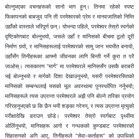
बोल्नुभएका वचनहरूको सानो भाग हुन्। तिनमा रहेको स्पष्ट
फिकापनको बाबजुद पनि ती परमेश्‍वरको प्रेम र मानवजातिको निम्ति
उहाँको वास्ताले भरिपूर्ण छन्। योभन्दा पहिले, परमेश्‍वर तेस्रो स्वर्गको
दृष्टिकोणबाट बोल्नुभयो, जसले उहाँ र मानिसको बीचमा ठूलो दूरी
निर्माण गर्‍यो, र मानिसहरूलाई परमेश्‍वरको सामु जान भयभीत बनायो,
उहाँसँग तिनीहरूका आफ्नो जीवनका लागि बिन्ती गर्ने कुरा त परै
जाओस्। त्यसकारण “मार्ग” मा परमेश्‍वरले मानिससँग उसकै बराबरी
भई बोल्नुभयो र मार्गको दिशा देखाउनुभयो, यसरी परमेश्‍वरसितको
मानिसको सम्बन्धलाई यसको मूल अवस्थामा पुनर्स्थापित गर्नुभयो;
मानिसहरूले त्यस उप्रान्त परमेश्‍वरले अझै पनि बोल्ने तरिका प्रयोग
गरिरहनुभएको छ कि छैन भनी शङ्का गरेनन्, र त्यस उप्रान्त मृत्युको
परीक्षादेखि डराउन छोडे। परमेश्‍वर तेस्रो स्वर्गबाट पृथ्वीमा
ओर्लिनुभयो, मानिसहरू आगो र गन्धकको कुण्डबाट परमेश्‍वरको
सिंहासनको अगि आए, तिनीहरूले “सेवा-कर्ताहरू” को उपाधिको