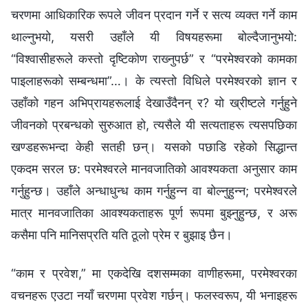
चरणमा आधिकारिक रूपले जीवन प्रदान गर्ने र सत्य व्यक्त गर्ने काम
थाल्नुभयो, यसरी उहाँले यी विषयहरूमा बोल्दैजानुभयो:
“विश्‍वासीहरूले कस्तो दृष्टिकोण राख्‍नुपर्छ” र “परमेश्‍वरको कामका
पाइलाहरूको सम्‍बन्धमा”…। के त्यस्तो विधिले परमेश्‍वरको ज्ञान र
उहाँको गहन अभिप्रायहरूलाई देखाउँदैनन् र? यो ख्रीष्टले गर्नुहुने
जीवनको प्रबन्धको सुरुआत हो, त्यसैले यी सत्यताहरू त्यसपछिका
खण्डहरूभन्दा केही सतही छन्। यसको पछाडि रहेको सिद्धान्त
एकदम सरल छ: परमेश्‍वरले मानवजातिको आवश्यकता अनुसार काम
गर्नुहुन्छ। उहाँले अन्धाधुन्ध काम गर्नुहुन्न वा बोल्नुहुन्न; परमेश्‍वरले
मात्र मानवजातिका आवश्यकताहरू पूर्ण रूपमा बुझ्नुहुन्छ, र अरू
कसैमा पनि मानिसप्रति यति ठूलो प्रेम र बुझाइ छैन।
“काम र प्रवेश,” मा एकदेखि दशसम्मका वाणीहरूमा, परमेश्‍वरका
वचनहरू एउटा नयाँ चरणमा प्रवेश गर्छन्। फलस्वरूप, यी भनाइहरू