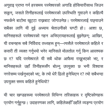
अगुवाइ प्राप्त गर्न हरसमय परमेश्‍वरको अगाडि होसियारीसाथ जिउन
सकून्, जसले तिनीहरूलाई परमेश्‍वरको उपस्थिति गुमाउने र कहिल्यै
नफर्कने बाटोमा खुट्टा राख्नबाट जोगाउनेछ। परमेश्‍वरलाई पछ्याउने
सबैका लागि यी दुई अध्याय चेताउनीको घण्टी हो। आशा छ,
मानिसहरूले परमेश्‍वरको गहन अभिप्रायहरूलाई बुझ्नेछन्; आखिर,
यी वचनहरू सबै निर्विवाद तथ्यहरू हुन्—त्यसैले परमेश्‍वरले कहिले र
कसरी ती व्यक्त गर्नुभयो भनेर मानिसले मोलतोल गर्नु किन आवश्यक
छ र? यदि परमेश्‍वरले यी सबै थोक आफैमा राख्नुभएको भए, र
मानिसहरूले उहाँ तिनीहरूसँग बोल्नु उपयुक्त छ भनी विश्‍वास
नगरेसम्म पर्खनुभएको भए, के त्यो धेरै ढिलो हुनेथिएन र? त्यो सबैभन्दा
उपयुक्त समय कहिले हुनेथियो?
यी चार खण्डहरूमा परमेश्‍वरले विभिन्‍न तरिकाहरू र दृष्टिकोणहरू
प्रयोग गर्नुहुन्छ। उदाहरणका लागि, कहिलेकहीँ उहाँले व्यङ्ग्य प्रयोग