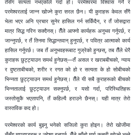
तँसँग सत्यता नभएकोले गर्दा हो। परमेश्‍वरमा विश्‍वास गर्ने र
परमेश्‍वरलाई जान्न खोज्ने कुरा सरल छैन। यी कुराहरू केवल सँगै
भेला भएर अनि प्रचार सुनेर हासिल गर्न सकिँदैन, र तँ जोसद्वारा
मात्र सिद्ध गरिन सक्दैनस्‌। तैँले आफ्नो कार्यहरू अनुभव गर्नुपर्छ, र
जान्नुपर्छ, र तँ तिनमा सिद्धान्तवान्‌ हुनुपर्छ, र पवित्र आत्माको कार्य
हासिल गर्नुपर्छ। जब तँ अनुभवहरूबाट गुज्रेको हुन्छस्‌, तब तैँले धेरै
कुराहरू छुट्ट्याउन समर्थ हुनेछस्‌—तँ असल र खराबबीच‌को, न्याय
र दुष्टताबीचको, शरीर र रगत को हो र सत्यता के हो सोबीचको
भिन्नता छुट्ट्याउन समर्थ हुनेछस्। तैँले यी सबै कुराहरूको बीचको
भिन्नतालाई छुट्ट्याउन सक्‍नुपर्छ, र यसो गर्दा, परिस्थितिहरू
जस्तोसुकै भएतापनि, तँ कहिल्यै हराउने छैनस्‌। यही मात्र तेरो
वास्तविक कद हो।
परमेश्‍वरको कार्य बुझ्नु भनेको सजिलो कुरा होइन। तेरो खोजीमा
तँसँग मापदण्डहरू र उद्देश्य हुनुपर्छ, तैँले साँचो मार्ग कसरी खोज्ने भन्‍ने