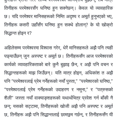
तिनीहरू परमेश्‍वरसँग घनिष्ठ हुन सक्‍नेछन्‌। केवल यो व्यावहारिक
छ। यदि परमेश्‍वर मानिसहरूको निम्ति अदृश्य र अमूर्त हुनुभएको भए,
तिनीहरू कसरी उहाँसँग घनिष्ठ हुन सक्थे होलान्‌? के यो खोक्रो
सिद्धान्त होइन र?
अहिलेसम्म परमेश्‍वरमा विश्‍वास गरेर, धेरै मानिसहरूले अझै पनि त्यही
पछ्याउँछन्‌ जुन अस्पष्ट र अमूर्त छ। तिनीहरूसँग आज परमेश्‍वरको
कार्यको व्यावहारिकताको बारे कुनै बुझाइ छैन, र अझै पनि वचन र
सिद्धान्तहरूको माझ जिउँछन्‌। यति मात्र होइन, अधिकांश त अझै
पनि “परमेश्‍वरलाई प्रेम गर्नेहरूको नयाँ पुस्ता,” “परमेश्‍वरको घनिष्ठ,”
“परमेश्‍वरलाई प्रेम गर्नेहरूको उदाहरण र नमुना,” र “पत्रुसको
शैली” जस्ता नयाँ वाक्याङ्शहरूको यथार्थभित्र प्रवेश गर्न बाँकी नै
छन्‌; यसको सट्टामा, तिनीहरूको खोजी अझै पनि अस्पष्ट र अमूर्त
छ, तिनीहरू अझै पनि सिद्धान्तलाई छामछुम गर्छन्‌, र तिनीहरूसँग यी