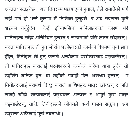
अन्ततः हटाइनेछ। यस दिनसम्म पछ्याएको हुनाले, तैँले समातेको मार्ग
सही मार्ग हो भन्‍ने कुरामा तँ निश्चित हुनुपर्छ, र अब उप्रान्त कुनै
शङ्का गर्नुहुँदैन। केही झीनामसिना मामिलाहरूको कारण धेरै
मानिसहरू सदैव अनिश्चित हुन्छन्‌ र सत्यताको पछि लाग्न छोड्छन्‌।
यस्ता मानिसहरू ती हुन्‌ जोसँग परमेश्‍वरको कार्यको विषयमा कुनै ज्ञान
हुँदैन; तिनीहरू ती हुन्‌ जसले अन्योलमा परमेश्‍वरलाई पछ्याउँछन्‌।
ती मानिसहरू जसलाई परमेश्‍वरको कार्यको बारेमा थाहा हुँदैन ती
उहाँसँग घनिष्ठ हुन, वा उहाँको गवाही दिन असक्षम हुन्छन्। म
तिनीहरूलाई परामर्श दिन्छु जसले आशिषहरू मात्र खोज्छन्‌ र जति
सक्दो चाँडो सत्यतालाई पछ्याउन अस्पष्ट र अमूर्त कुरा मात्र
पछ्याउँछन्‌, ताकि तिनीहरूको जीवनले अर्थ पाउन सकून्। अब
उप्रान्त आफैलाई मूर्ख नबनाओ।