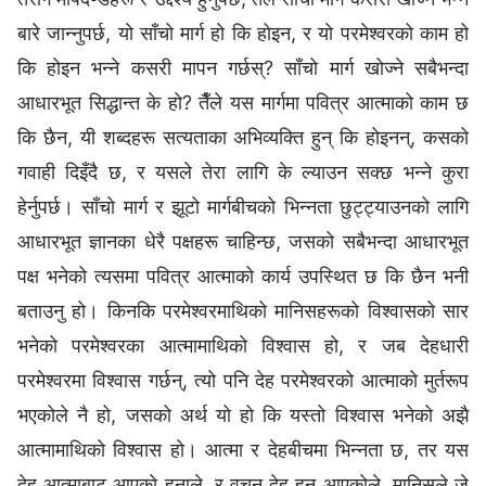
बारे जान्नुपर्छ, यो साँचो मार्ग हो कि होइन, र यो परमेश्‍वरको काम हो
कि होइन भन्‍ने कसरी मापन गर्छस्? साँचो मार्ग खोज्ने सबैभन्दा
आधारभूत सिद्धान्त के हो? तैँले यस मार्गमा पवित्र आत्माको काम छ
कि छैन, यी शब्दहरू सत्यताका अभिव्यक्ति हुन्‌ कि होइनन्‌, कसको
गवाही दिइँदै छ, र यसले तेरा लागि के ल्याउन सक्छ भन्ने कुरा
हेर्नुपर्छ। साँचो मार्ग र झूटो मार्गबीचको भिन्नता छुट्ट्याउनको लागि
आधारभूत ज्ञानका धेरै पक्षहरू चाहिन्छ, जसको सबैभन्दा आधारभूत
पक्ष भनेको त्यसमा पवित्र आत्माको कार्य उपस्थित छ कि छैन भनी
बताउनु हो। किनकि परमेश्‍वरमाथिको मानिसहरूको विश्‍वासको सार
भनेको परमेश्‍वरका आत्मामाथिको विश्‍वास हो, र जब देहधारी
परमेश्‍वरमा विश्‍वास गर्छन्, त्यो पनि देह परमेश्‍वरको आत्माको मुर्तरूप
भएकोले नै हो, जसको अर्थ यो हो कि यस्तो विश्‍वास भनेको अझै
आत्मामाथिको विश्‍वास हो। आत्मा र देहबीचमा भिन्नता छ, तर यस
देह आत्माबाट आएको हुनाले, र वचन देह हुन आएकोले, मानिसले जे