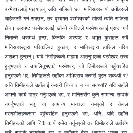
परमेश्‍वरलाई पछ्याउनु अति सजिलो छ। मानिसहरू यो उनीहरूले
चाहेजस्तै गर्न सक्छन्‌, तर दृश्यगत परमेश्‍वरको खोजी त्यति सजिलो
छैन। अस्पष्ट परमेश्‍वरलाई खोज्ने व्यक्तिले परमेश्‍वरलाई प्राप्त गर्न
नितान्तै असमर्थ हुन्छ, किनकि अस्पष्ट र अमूर्त कुराहरू सबै
मानिसहरूद्वारा परिकल्पित हुन्छन्‌, र मानिसद्वारा हासिल गरिन
असक्षम हुन्छन्‌। यदि तिमीहरूको माझमा आउनुभएको परमेश्‍वर उच्च
हुनुभएको र उचालिनुभएको परमेश्‍वर, जो तिमीहरूको पहुँचरहित
हुनुभएको भए, तिमीहरूले उहाँका अभिप्राय कसरी बुझ्न सक्थ्यौ र?
अनि तिमीहरूले उहाँलाई कसरी चिन्न र जान्न सक्थ्यौ? यदि उहाँले
आफ्नो कार्य मात्र गर्नुभएको भए, र मानिससँग कुनै सामान्य सम्पर्क
नगर्नुभएको भए, वा सामान्य मानवत्व नभएको र केवल
मरणशीलहरूसम्म पहुँचरहित हुनुभएको भए, अनि, यदि उहाँले
तिमीहरूको लागि निकै कार्य समेत गर्नुभएको तर तिमीहरूले उहाँसँग
कुनै सम्पर्क नराखेको भए, र उहाँलाई देख्न असमर्थ भएका भए,