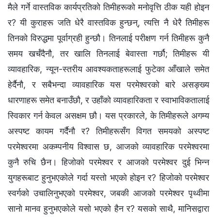
मैले गर्ने वास्तविक कार्यप्रतिको तिमीहरूको मनोवृत्ति ठीक यही होइन
र? यी कुराहरू जति धेरै वास्तविक हुन्छन्‌, त्यत्ति नै धेरै तिमीहरू
तिनको विरुद्धमा पूर्वाग्रही हुन्छौ। तिनलाई परीक्षण गर्न तिमीहरू कुनै
समय खर्चँदैनौ, तर खालि तिनलाई बेवास्ता गर्छौ; तिमीहरू यी
व्यावहारिक, न्यून-स्तरीय आवश्यकताहरूलाई फुटेका आँखाले समेत
हेर्दैनौ, र सबैभन्दा व्यावहारिक यस परमेश्‍वरको बारे असङ्ख्य
धारणाहरू समेत बनाउँछौ, र उहाँको व्यावहारिकता र स्वाभाविकतालाई
स्विकार गर्न केवल असक्षम छौ। यस प्रकारले, के तिमीहरूले अगम्य
अस्पष्ट कायम गर्दैनौ र? तिमीहरूसँग विगत समयको अस्पष्ट
परमेश्‍वरमा अकम्पनीय विश्‍वास छ, आजको व्यावहारिक परमेश्‍वरमा
कुनै रुचि छैन। हिजोको परमेश्‍वर र आजको परमेश्‍वर दुई भिन्न
युगहरूबाट हुनुभएकोले गर्दा यस्तो भएको होइन र? हिजोको परमेश्‍वर
स्वर्गको उचालिनुभएको परमेश्‍वर, जबकी आजको परमेश्‍वर पृथ्वीमा
सानो मानव हुनुभएकोले यसो भएको हैन र? यसको साथै, मानिसद्वारा