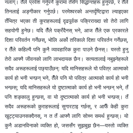
नलाग्। तैँले प्रवेश गर्नुपर्ने कुरामा तँसँग सिद्धान्तहरू हुनुपर्छ, र तैँले
तिनलाई अङ्गीकार गर्नुपर्छ। परमेश्‍वरको अन्तर्दृष्टिद्वारा ल्याइएका
तँभित्र भएका ती कुराहरूलाई दृढपूर्वक पक्रिराख्दा सो तेरो लागि
सहयोगी हुनेछ। यदि तैँले पक्रँदैनस्‌ भने, आज तैँले एक प्रकारले
दिशा परिवर्तन गर्नेछस्‌, भोलि अर्को तरिकाले दिशा परिवर्तन गर्नेछस्‌,
र तैँले कहिल्यै पनि कुनै व्यावहारिक कुरा पाउने छैनस्‌। यस्तो हुनु
तेरो आफ्नै जीवनको लागि लाभदायक छैन। सत्यतालाई नबुझ्नेहरूले
सदैव अरूहरूलाई पछ्याउँछन्‌: यदि मानिसहरूले यो पवित्र आत्माको
कार्य हो भनी भन्छन्‌ भने, तैँले पनि यो पवित्र आत्माको कार्य हो भनी
भन्छस्‌; यदि मानिसहरूले यो दुष्टात्माको कार्य हो भनी भन्छन्‌ भने, तँ
पनि शङ्कालु हुन्छस्‌, वा यो दुष्टात्माको कार्य हो भनी भन्छस्‌। तँ
सदैव अरूहरूको कुराहरूलाई सुगारटाइ गर्छस्‌, र आफैँ केही कुरा
खुट्ट्याउनसक्दैनस्, न त तँ आफ्नै लागि सोच्न समर्थ हुन्छस्‌। यो
कुनै अडानविनाको व्यक्ति हो, जससँग सुझबुझ छैन—यस्तो व्यक्ति