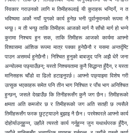
स्विकार गराउनको लागि म तिमीहरूलाई यी कुराहरू भन्दिनँ, न त
भविष्यमा अर्को नयाँ युगको कार्य हुनेछ भनी पूर्वानुमानको रूपमा नै
भन्छु। म ती भन्छु ताकि तिमीहरू आजको मार्ग नै साँचो मार्ग हो भन्‍ने
कुरामा निश्चय हुन सक, ताकि तिमीहरू आजको कार्यमा आफ्नो
विश्‍वासमा आंशिक रूपमा मात्र पक्का हुनेछैनौ र यसमा अन्तर्दृष्टि
पाउन असमर्थ हुनेछैनौ। निश्चित हुनुको बाबजुद पनि अझै धेरै जना
अन्योलमा पछ्याउँछन्‌; यस्तो निश्चयतामा कुनै सिद्धान्त हुँदैन, र यस्ता
मानिसहरू चाँडो वा ढिलो हटाइनुपर्छ। आफ्नो पछ्याइमा विशेष गरी
उत्सुक भएकाहरू समेत पनि तीन भाग निश्चित र पाँच भाग अनिश्चित
हुन्छन्‌, जसले देखाउँछ कि तिनीहरूसँग कुनै जग छैन। तिमीहरूको
क्षमता अति कमजोर छ र तिमीहरूको जग अति सतही छ त्यसैले
तिमीहरूसँग फरक छुट्ट्याउने बुझाइ नै छैन। परमेश्‍वरले आफ्नो कार्य
दोहोर्याउनुहुन्न, उहाँले त्यस्तो कार्य गर्नुहुन्न जुन यथार्थपरक हुँदैन,
उहाँले मानिससँग अत्याधिक मागहरू गर्नुहुन्न, र उहाँले यस्तो कार्य