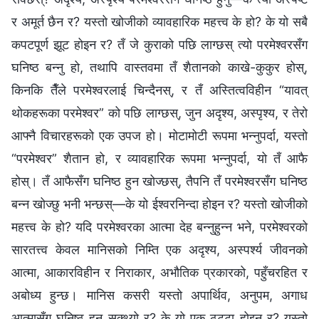
र अमूर्त छैन र? यस्तो खोजीको व्यावहारिक महत्त्व के हो? के यो सबै
कपटपूर्ण झूट होइन र? तँ जे कुराको पछि लाग्छस्‌ त्यो परमेश्‍वरसँग
घनिष्ठ बन्नु हो, तथापि वास्तवमा तँ शैतानको काखे-कुकुर होस्‌,
किनकि तैँले परमेश्‍वरलाई चिन्दैनस्‌, र तँ अस्तित्वविहीन “यावत्‌
थोकहरूका परमेश्‍वर” को पछि लाग्छस्‌, जुन अदृश्य, अस्पृश्य, र तेरो
आफ्नै विचारहरूको एक उपज हो। मोटामोटी रूपमा भन्नुपर्दा, यस्तो
“परमेश्‍वर” शैतान हो, र व्यावहारिक रूपमा भन्नुपर्दा, यो तँ आफै
होस्‌। तँ आफैसँग घनिष्ठ हुन खोज्छस्‌, तैपनि तँ परमेश्‍वरसँग घनिष्ठ
बन्न खोज्छु भनी भन्छस्‌—के यो ईश्‍वरनिन्दा होइन र? यस्तो खोजीको
महत्त्व के हो? यदि परमेश्‍वरका आत्मा देह बन्नुहुन्न भने, परमेश्‍वरको
सारतत्त्व केवल मानिसको निम्ति एक अदृश्य, अस्पर्श्य जीवनको
आत्मा, आकारविहीन र निराकार, अभौतिक प्रकारको, पहुँचरहित र
अबोध्य हुन्छ। मानिस कसरी यस्तो अपार्थिव, अनुपम, अगाध
आत्मासँग घनिष्ठ हुन सक्थ्यो र? के यो एक ठट्टा होइन र? यस्तो