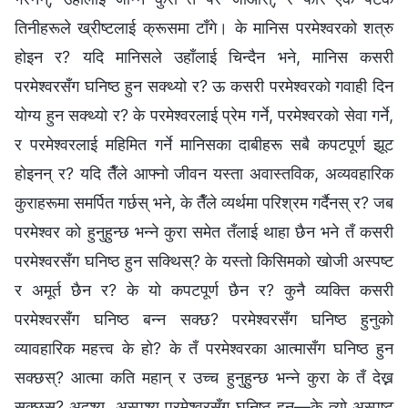
तिनीहरूले ख्रीष्टलाई क्रूसमा टाँगे। के मानिस परमेश्‍वरको शत्रु
होइन र? यदि मानिसले उहाँलाई चिन्दैन भने, मानिस कसरी
परमेश्‍वरसँग घनिष्ठ हुन सक्थ्यो र? ऊ कसरी परमेश्‍वरको गवाही दिन
योग्य हुन सक्थ्यो र? के परमेश्‍वरलाई प्रेम गर्ने, परमेश्‍वरको सेवा गर्ने,
र परमेश्‍वरलाई महिमित गर्ने मानिसका दाबीहरू सबै कपटपूर्ण झूट
होइनन्‌ र? यदि तैँले आफ्नो जीवन यस्ता अवास्तविक, अव्यवहारिक
कुराहरूमा समर्पित गर्छस्‌ भने, के तैँले व्यर्थमा परिश्रम गर्दैनस्‌ र? जब
परमेश्‍वर को हुनुहुन्छ भन्‍ने कुरा समेत तँलाई थाहा छैन भने तँ कसरी
परमेश्‍वरसँग घनिष्ठ हुन सक्थिस्‌? के यस्तो किसिमको खोजी अस्पष्ट
र अमूर्त छैन र? के यो कपटपूर्ण छैन र? कुनै व्यक्ति कसरी
परमेश्‍वरसँग घनिष्ठ बन्न सक्छ? परमेश्‍वरसँग घनिष्ठ हुनुको
व्यावहारिक महत्त्व के हो? के तँ परमेश्‍वरका आत्मासँग घनिष्ठ हुन
सक्छस्‌? आत्मा कति महान्‌ र उच्च हुनुहुन्छ भन्‍ने कुरा के तँ देख्न
सक्छस्‌? अदृश्य, अस्पृश्य परमेश्‍वरसँग घनिष्ठ हुनु—के त्यो अस्पष्ट