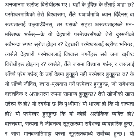
अनजानमा ख्रीष्ट विरोधीहरू भए। यहाँ के हुँदैछ के तँलाई थाहा छ?
परमेश्‍वरमाथिको तेरो विश्‍वासमा, तैँले यथार्थमाथि ध्यान दिँदैनस्‌ वा
सत्यतालाई पछ्याउँदैनस्‌, तर यसको सट्टा असत्यताहरूले मन-
मस्तिष्क भर्छस्‌—के यो देहधारी परमेश्‍वरसँगको तेरो दुस्मनीको
सबैभन्दा स्पष्ट स्रोत होइन र? देहधारी परमेश्‍वरलाई ख्रीष्ट भनिन्छ,
त्यसैले देहधारी परमेश्‍वरलाई विश्‍वास नगर्नेहरू सबै जना ख्रीष्ट
विरोधीहरू होइनन्‌ र? त्यसैले, तैँले जसमा विश्‍वास गर्छस् र जसलाई
साँच्चै प्रेम गर्छस्‌ के उहाँ देहमा हुनुहुने यही परमेश्‍वर हुनुहुन्छ त? के
यो साँच्चै जीवित, श्‍वास-प्रश्‍वास गर्ने परमेश्‍वर हुनुहुन्छ, जो सबैभन्दा
वास्तविक र असाधारण रूपमा सामान्य हुनुहुन्छ? तेरो खोजीको खास
उद्देश्य के हो? यो स्वर्गमा छ कि पृथ्वीमा? यो धारणा हो कि यो सत्यता
हो? यो परमेश्‍वर हुनुहुन्छ कि यो कोही अलौकिक व्यक्ति हो?
वास्तवमा, सत्यता नै जीवनका सूत्रहरूमा सबैभन्दा व्यावहारिक हुन्छ,
र सारा मानवजातिमाझ यस्ता सूत्रहरूमध्ये सर्वोच्च हुन्छ। यो