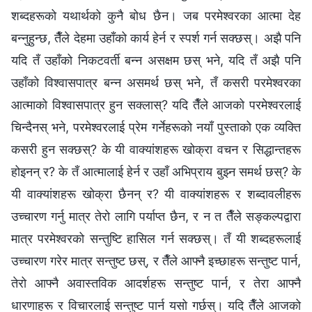
शब्दहरूको यथार्थको कुनै बोध छैन। जब परमेश्‍वरका आत्मा देह
बन्नुहुन्छ, तैँले देहमा उहाँको कार्य हेर्न र स्पर्श गर्न सक्छस्‌। अझै पनि
यदि तँ उहाँको निकटवर्ती बन्न असक्षम छस्‌ भने, यदि तँ अझै पनि
उहाँको विश्‍वासपात्र बन्न असमर्थ छस्‌ भने, तँ कसरी परमेश्‍वरका
आत्माको विश्‍वासपात्र हुन सक्लास्‌? यदि तैँले आजको परमेश्‍वरलाई
चिन्दैनस्‌ भने, परमेश्‍वरलाई प्रेम गर्नेहरूको नयाँ पुस्ताको एक व्यक्ति
कसरी हुन सक्छस्‌? के यी वाक्यांशहरू खोक्रा वचन र सिद्धान्तहरू
होइनन्‌ र? के तँ आत्मालाई हेर्न र उहाँ अभिप्राय बुझ्न समर्थ छस्‌? के
यी वाक्यांशहरू खोक्रा छैनन्‌ र? यी वाक्यांशहरू र शब्दावलीहरू
उच्चारण गर्नु मात्र तेरो लागि पर्याप्त छैन, र न त तैँले सङ्कल्पद्वारा
मात्र परमेश्‍वरको सन्तुष्टि हासिल गर्न सक्छस्‌। तँ यी शब्दहरूलाई
उच्चारण गरेर मात्र सन्तुष्ट छस्‌, र तैँले आफ्नै इच्छाहरू सन्तुष्ट पार्न,
तेरो आफ्नै अवास्तविक आदर्शहरू सन्तुष्ट पार्न, र तेरा आफ्नै
धारणाहरू र विचारलाई सन्तुष्ट पार्न यसो गर्छस्‌। यदि तैँले आजको