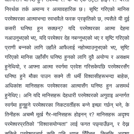
निरर्थक तर्क अमान्य र अव्यावहारिक छ। सृष्टि गरिएको मानिस
परमेश्‍वरका आत्माभन्दा स्वभावैले फरक प्रकृतिको छ, त्यसैले यी दुई
कसरी घनिष्ठ हुन सक्छन्‌? यदि परमेश्‍वरका आत्मा देहमा
नआउनुभएको भए, यदि परमेश्‍वर देह नबन्नुभएको भए र सृष्टि गरिएको
प्राणी बन्नको लागि उहाँले आफैलाई नहोच्याउनुभएको भए, सृष्टि
गरिएको मानिस उहाँसँग घनिष्ठ हुनको लागि दुवै अयोग्य र असक्षम
हुनेथियो, र आफ्ना आत्मा स्वर्गमा प्रवेश गरिसकेपछि परमेश्‍वरसँग
घनिष्ठ हुने मौका पाउन सक्ने ती धर्मी विश्‍वासीहरूभन्दा बाहेक,
अधिकांश मानिसहरू परमेश्‍वरका आत्मासँग घनिष्ठ हुन असमर्थ
हुनेथिए। अनि यदि मानिसहरू देहधारी परमेश्‍वरको अगुवाइ अन्तर्गत
स्वर्गमा हुनुहुने परमेश्‍वरका निकटवर्तीहरू बन्ने इच्छा गर्छन्‌ भने, के
तिनीहरू अचम्मै मूर्ख गैर-मानिसहरू होइनन्‌ र? मानिसहरू अदृश्य
परमेश्‍वरप्रतिको “विश्‍वासयोग्यता” लाई फगत पछ्याउँछन्‌, र देख्न
सकिने परमेश्‍वरलाई कति पनि ध्यान दिँदैनन्‌, किनकि अदृश्य