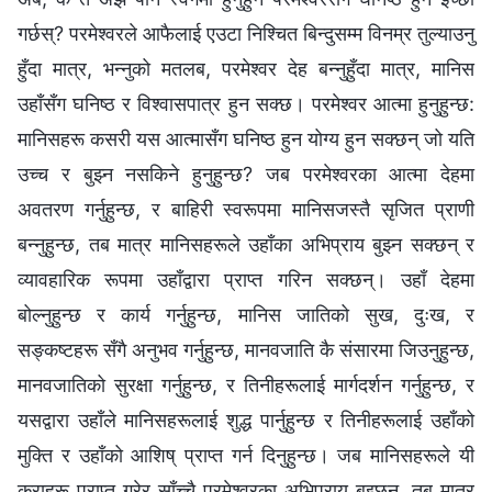
गर्छस्‌? परमेश्‍वरले आफैलाई एउटा निश्चित बिन्दुसम्म विनम्र तुल्याउनु
हुँदा मात्र, भन्नुको मतलब, परमेश्‍वर देह बन्नुहुँदा मात्र, मानिस
उहाँसँग घनिष्ठ र विश्‍वासपात्र हुन सक्छ। परमेश्‍वर आत्मा हुनुहुन्छ:
मानिसहरू कसरी यस आत्मासँग घनिष्ठ हुन योग्य हुन सक्छन् जो यति
उच्च र बुझ्न नसकिने हुनुहुन्छ? जब परमेश्‍वरका आत्मा देहमा
अवतरण गर्नुहुन्छ, र बाहिरी स्वरूपमा मानिसजस्तै सृजित प्राणी
बन्नुहुन्छ, तब मात्र मानिसहरूले उहाँका अभिप्राय बुझ्न सक्छन्‌ र
व्यावहारिक रूपमा उहाँद्वारा प्राप्त गरिन सक्छन्। उहाँ देहमा
बोल्नुहुन्छ र कार्य गर्नुहुन्छ, मानिस जातिको सुख, दुःख, र
सङ्कष्टहरू सँगै अनुभव गर्नुहुन्छ, मानवजाति कै संसारमा जिउनुहुन्छ,
मानवजातिको सुरक्षा गर्नुहुन्छ, र तिनीहरूलाई मार्गदर्शन गर्नुहुन्छ, र
यसद्वारा उहाँले मानिसहरूलाई शुद्ध पार्नुहुन्छ र तिनीहरूलाई उहाँको
मुक्ति र उहाँको आशिष् प्राप्त गर्न दिनुहुन्छ। जब मानिसहरूले यी
कुराहरू प्राप्त गरेर साँच्चै परमेश्‍वरका अभिप्राय बुझ्छन्‌, तब मात्र