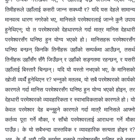
तिमीहरूले उहाँलाई कसरी जान्न सक्थ्यौ र? यदि यस देहले सामान्य
मानवत्व धारण नगरेको भए, मानिसले परमेश्‍वरलाई जान्ने कुनै उपाय
हुनेथिएन्; यो त परमेश्‍वरको देहधारणले गर्दा मात्र मानिस देहधारी
परमेश्‍वरसँग घनिष्ठ हुन योग्य भएको हो। मानिसहरू परमेश्‍वरसँग
घनिष्ठ बन्छन्‌ किनकि तिनीहरू उहाँको सम्पर्कमा आउँछन्‌, तसर्थ
तिनीहरू उहाँसँग सँगै जिउँछन्‌ र उहाँको सङ्गतमा रहन्छन्‌, र यसरी
उहाँलाई बिस्तारै चिन्छन्। यदि यो यस्तो नभएको भए, के मानिसको
खोजी व्यर्थै हुनेथिएन र? भन्नुको मतलब, यो सबै परमेश्‍वरको कार्यको
कारणले गर्दा मानिस परमेश्‍वरसँग घनिष्ठ हुन योग्य भएको होइन, तर
देहधारी परमेश्‍वरको व्यावहारिकता र स्वाभाविकताको कारणले हो। यो
केवल परमेश्‍वर देह बन्नुहुने कारणले गर्दा मात्रै मानिसले आफ्नो
कर्तव्य पूरा गर्ने मौका, र साँचो परमेश्‍वरलाई आराधना गर्ने मौका
पाउँछ। के यो सबैभन्दा वास्तविक र व्यावहारिक सत्यता होइन र?
अब, के तँ अझै पनि स्वर्गमा हुनुहुने परमेश्‍वरसँग घनिष्ठ हुने इच्छा