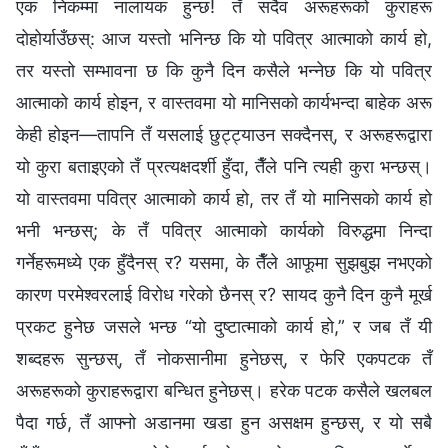
एक निकम्मा नालायक हुन्छ! तँ सदैव अरूहरूको कुराहरू
दोहोर्याउँछस्‌: आज यस्तो भनिन्छ कि यो पवित्र आत्माको कार्य हो,
तर यस्तो सम्भावना छ कि कुनै दिन कसैले भन्‍नेछ कि यो पवित्र
आत्माको कार्य होइन, र वास्तवमा यो मानिसको कार्यभन्दा बाहेक अरू
केही होइन—तापनि तँ यसलाई छुट्ट्याउन सक्दैनस्‌, र अरूहरूद्वारा
यो कुरा बताइएको तँ प्रत्यक्षदर्शी हुँदा, तैँले पनि त्यही कुरा भन्छस्‌।
यो वास्तवमा पवित्र आत्माको कार्य हो, तर तँ यो मानिसको कार्य हो
भनी भन्छस्‌; के तँ पवित्र आत्माको कार्यको विरुद्धमा निन्दा
गर्नेहरूमध्ये एक हुँदैनस्‌ र? यसमा, के तैँले आफूमा सुझबुझ नभएको
कारण परमेश्‍वरलाई विरोध गरेको छैनस् र? सायद कुनै दिन कुनै मूर्ख
प्रकट हुनेछ जसले भन्छ “यो दुष्टात्माको कार्य हो,” र जब तँ यी
शब्दहरू सुन्छस्‌, तँ नोकसानीमा हुनेछस्‌, र फेरि एकपटक तँ
अरूहरूको कुराहरूद्वारा बन्धित हुनेछस्‌। हरेक पटक कसैले खलबल
पैदा गर्छ, तँ आफ्नो अडानमा खडा हुन असक्षम हुन्छस्‌, र यो सबै