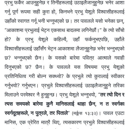
प्रभु फर्केर आउनुहुनेछ र तिनीहरूलाई उठाइलैजानुहुनेछ भनेर आशा
गर्नु पूर्ण रूपमा सही कुरा हो, किनभने प्रभु येशूले विश्‍वासीहरूलाई
उहाँको स्वागत गर्नू भनी भन्‍नुभएको छ। तर पावलले यसो भनेका छन्,
“आकाशमा प्रभुलाई भेट्न एकसाथ बादलमा लगिनेछौं।” के त्यो साँचो
हो? के प्रभु येशूले कहिल्यै, उहाँ फर्कनुभएपछि, उहाँले
विश्‍वासीहरूलाई उहाँसँग भेट्‍न आकाशमा लैजानुहुनेछ भनेर भन्‍नुभएको
छ? भन्‍नुभएको छैन। के यसको बारेमा पवित्र आत्‍माले गवाही
दिनुभएको छ? छैन। के पावलले यस विषयमा प्रभु येशूको
प्रतिनिधित्व गरी बोल्‍न सक्थ्यो? के प्रभुले त्यो कुरालाई स्वीकार
गर्नुभयो? गर्नुभएन। प्रभुले विश्‍वासीहरूलाई उठाइलैजानुहुने तरिका
मिलाउने परमेश्‍वर नै हुनुहुन्छ। प्रभु येशूले भन्नुभयो, “
तर त्यो दिन र
त्यस समयको बारेमा कुनै मानिसलाई थाहा छैन, न त स्वर्गका
स्वर्गदूतहरूले, न पुत्रले, तर पिताले
”
। पावल एउटा
(मर्कूस १३:३२)
मानिस, एक प्रेरित मात्रै थिए, त्यसकारण प्रभुले विश्‍वासीहरूलाई