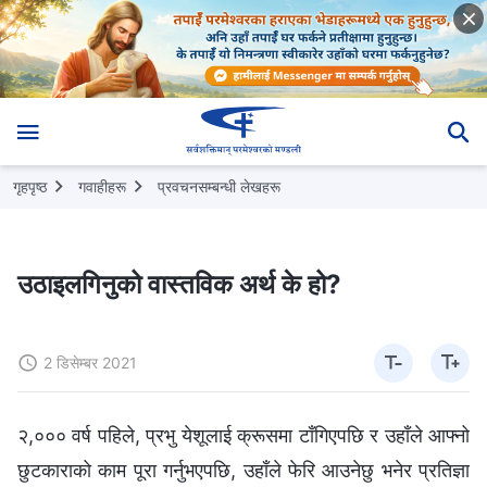
गृहपृष्ठ
गवाहीहरू
प्रवचनसम्‍बन्धी लेखहरू
उठाइलगिनुको वास्तविक अर्थ के हो?
2 डिसेम्बर 2021
२,००० वर्ष पहिले, प्रभु येशूलाई क्रूसमा टाँगिएपछि र उहाँले आफ्‍नो
छुटकाराको काम पूरा गर्नुभएपछि, उहाँले फेरि आउनेछु भनेर प्रतिज्ञा