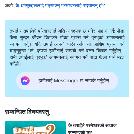
भोजमा सहभागी हुने बुद्धिमती कन्याहरू हुन्। तिनीहरू प्रभुको अघि
अर्को:
के धर्मगुरुहरूलाई पछ्याउनु परमेश्‍वरलाई पछ्याउनु हो?
उठाइलगिन्छन्। उहाँ विश्‍वासीहरूलाई उहाँसँग भेट्‍न आकाशमा लैजान
आउनुहुनेछ भनेर प्रभु येशूले कहिल्यै पनि भन्‍नुभएको छैन तर उहाँले
तपाई र तपाईको परिवारलाई अति आवश्यक छ भनेर आह्वान गर्दै: पीडा
मानिसहरूलाई उहाँलाई स्वागत गर्न, उहाँको अघि आउन, र उहाँको
बिना सुन्दर जीवन बिताउने मौका प्राप्त गर्न प्रभुको आगमनलाई
भोजमा सहभागी हुनको लागि उहाँको आवाज सुन्‍नू भनी भन्‍नुभयो।
स्वागत गर्नु। यदि तपाईं आफ्नो परिवारसँग यो आशिष प्राप्त गर्न
प्रभुलाई स्वागत गर्न र उहाँलाई भेट्नको लागि, हामीले उहाँका
चाहनुहुन्छ भने, कृपया हामीलाई सम्पर्क गर्न बटन क्लिक गर्नुहोस्।
हामी तपाईंलाई प्रभुको आगमनलाई स्वागत गर्ने बाटो फेला पार्न मद्दत
वचनहरू र उहाँको आवाज सुन्‍नुपर्छ। कसैले दुलहा आइपुग्‍नुभयो
गर्नेछौं।
भनेको सुन्‍ने बित्तिकै, हामी उहाँलाई भेट्न जानुपर्छ, आकाशमा
उठाइलगिनेछौं भनेर हाम्रा आफ्‍नै कल्‍पनाहरूको आधारमा मूर्ख
हामीलाई Messenger मा सम्पर्क गर्नुहोस्
तरिकाले प्रतीक्षा गर्ने होइन। यदि हामीले त्यसो गर्यौं भने, हामीले
कहिल्यै पनि प्रभुको आवाज सुन्‍नेछैनौं र उहाँलाई स्वागत गर्नेछैनौं।
प्रभु मानिसको पुत्रको रूपमा फर्कनुहुन्छ र हाम्रा निम्ति बोल्दै हाम्रो
सम्बन्धित विषयवस्तु
बीचमा आउनुहुन्छ, त्यसकारण यदि हामीले आकाशमा लगिने प्रतीक्षा
के तपाईंले परमेश्‍वरको आवाज
मात्रै गरिरहन्छौं भने, हामी प्रभुको मार्गभन्दा फरक मार्गमा हुन्छौं।
सुन्‍नुभएको छ?