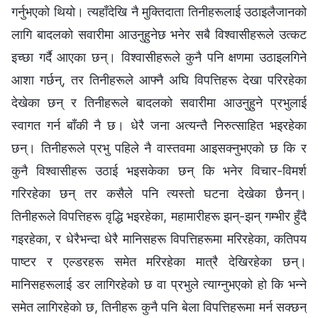
गर्नुभएको थियो। त्यहाँदेखि नै मुक्तिदाता तिनीहरूलाई उठाइलैजानको
लागि बादलको सवारीमा आउनुहुनेछ भनेर सबै विश्‍वासीहरूले उत्कट
इच्‍छा गर्दै आएका छन्। विश्‍वासीहरूले कुनै पनि क्षणमा उठाइलगिने
आशा गर्छन्, तर तिनीहरूले आफ्‍नै अघि विपत्तिहरू देखा परिरहेका
देखेका छन् र तिनीहरूले बादलको सवारीमा आउनुहुने प्रभुलाई
स्वागत गर्न बाँकी नै छ। धेरै जना अत्यन्तै निरुत्साहित भइरहेका
छन्। तिनीहरूले प्रभु पहिले नै वास्तवमा आइसक्‍नुभएको छ कि र
कुनै विश्‍वासीहरू उठाई भइसकेका छन् कि भनेर विचार-विमर्श
गरिरहेका छन् तर कसैले पनि त्यस्तो घटना देखेका छैनन्।
तिनीहरूले विपत्तिहरू वृद्धि भइरहेका, महामारीहरू झन्-झन् गम्‍भीर हुँदै
गइरहेका, र धेरैभन्दा धेरै मानिसहरू विपत्तिहरूमा मरिरहेका, कतिपय
पाष्टर र एल्डरहरू समेत मरिरहेका मात्रै देखिरहेका छन्।
मानिसहरूलाई डर लागिरहेको छ वा प्रभुले त्याग्‍नुभएको हो कि भन्‍ने
समेत लागिरहेको छ, तिनीहरू कुनै पनि बेला विपत्तिहरूमा मर्न सक्छन्