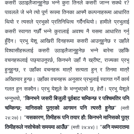
कसरी उठाइलैजानुहुनेछ भन्‍ने कुरा तिनले कसरी जान्‍न सक्थे र?
पावलले जे भने त्यो पूर्ण रूपमा तिनका आफ्‍नै कल्‍पनाहरूमा आधारित
थियो र त्यसले प्रभुको प्रतिनिधित्व गर्दैनथियो। हामीले प्रभुलाई
कसरी स्वागत गर्छौं भन्‍ने कुरालाई अवश्य नै यसमा आधारित गर्नु
हुँदैन। प्रभु येशू आखिरी दिनहरूमा कसरी आउनुहुनेछ र उहाँले
विश्‍वासीहरूलाई कसरी उठाइलैजानुहुनेछ भन्‍ने बारेमा उहाँकै
वचनहरूलाई पछ्याउनुपर्छ, किनभने उहाँ नै ख्रीष्‍ट, राज्यका प्रभु
हुनुहुन्छ, र उहाँका वचनहरू मात्रै सत्यता हुन् र तिनमा मात्रै
अख्‍तियार हुन्छ। उहाँका वचनहरू अनुसार प्रभुलाई स्वागत गर्ने कार्य
गलत हुन सक्दैन। प्रभु येशूले के भन्‍नुभएको छ, हेरौं। प्रभु येशूले
भन्नुभयो, “
किनभने जसरी बिजुली पूर्वबाट चम्‍किन्‍छ र पश्‍चिमतिर पनि
चम्‍किन्‍छ; मानिसको पुत्रको आगमन पनि त्यस्तै हुनेछ
”
(मत्ती
। “
यसकारण, तिमीहरू पनि तयार हौ: किनभने मानिसको पुत्र
२४:२७)
तिमीहरूले नसोचेको समयमा आउँछ
”
। “
अनि मध्यरातमा
(मत्ती २४:४४)