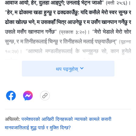
आवाज आयो, हेर, दुलहा आइपुगे; उनलाई भेट्न जाओ
”
।
(मत्ती २५:६)
“
हेर, म ढोकामा खडा हुन्छु र ढक्‍ढकाउँछु: यदि कसैले मेरो स्वर सुन्‍छ र
ढोका खोल्‍छ भने, म उसकहाँ भित्र आउनेछु र म उसँग खानपान गर्नेछु र
उसले मसँग खानपान गर्नेछ
”
। “
मेरो भेडाले मेरो सोर
(प्रकाश ३:२०)
सुन्छ, र म तिनीहरूलाई चिन्छु र तिनीहरूले मलाई पछ्याउँछन्
”
(यूहन्‍ना
। “
आत्माले मण्डलीहरूलाई के भन्‍नुहुन्छ सो, कान हुनेले
१०:२७)
सुनोस्
”
। उहाँको पुनरागमन सम्‍बन्धी
(प्रकाश अध्याय २, ३)
थप पढ्नुहोस्
अगमवाणीहरूमा, प्रभुले सधैँ यस्ता शब्‍दहरू भन्नुभएको हामी देख्छौं,
“
मानिसको पुत्र
” “
मानिसको पुत्रको आगमन
,” “
मानिसको पुत्र …
आउँछ
,” “
कसैले मेरो स्वर सुन्‍छ र ढोका खोल्‍छ भने
,” र “
मेरो भेडाले
मेरो सोर सुन्छ
।” यी मुख्य अभिव्यक्तिहरूले हामीलाई के बताइरहेका
छन् भने प्रभु देहमा, मानिसको पुत्रको रूपमा आउनुहुनेछ, र उहाँ
बोल्‍न, हाम्रो ढोका ढकढक्याउन पृथ्वीमा आउनुहुनेछ। प्रभुको
अघिल्लो:
परमेश्‍वरको आखिरी दिनहरूको न्यायको कामले कसरी
मानवजातिलाई शुद्ध पार्छ र मुक्ति दिन्छ?
आवाज सुनेर ढोका खोलिदिनेहरू प्रभुलाई स्वागत गर्ने र उहाँको