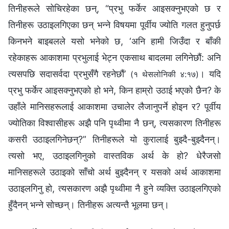
तिनीहरूले सोचिरहेका छन्, “प्रभु फर्केर आइसक्‍नुभएको छ र
तिनीहरू उठाइलगिएका छन् भन्‍ने विषयमा पूर्वीय ज्योति गलत हुनुपर्छ
किनभने बाइबलले यसो भनेको छ, ‘अनि हामी जिउँदा र बाँकी
रहेकाहरू आकाशमा प्रभुलाई भेट्न एकसाथ बादलमा लगिनेछौं: अनि
त्यसपछि सदासर्वदा प्रभुसँगै रहनेछौं’
। यदि
(१ थेसलोनिकी ४:१७)
प्रभु फर्केर आइसक्‍नुभएको हो भने, किन हाम्रो उठाई भएको छैन? के
उहाँले मानिसहरूलाई आकाशमा उचालेर लैजानुपर्ने होइन र? पूर्वीय
ज्योतिका विश्‍वासीहरू अझै पनि पृथ्वीमा नै छन्, त्यसकारण तिनीहरू
कसरी उठाइलगिनेछन्?” तिनीहरूले यो कुरालाई बुझ्दै-बुझ्दैनन्।
त्यसो भए, उठाइलगिनुको वास्तविक अर्थ के हो? धेरैजसो
मानिसहरूले उठाइको साँचो अर्थ बुझ्दैनन् र यसको अर्थ आकाशमा
उठाइलगिनु हो, त्यसकारण अझै पृथ्वीमा नै हुने व्यक्ति उठाइलगिएको
हुँदैनन् भन्‍ने सोच्छन्। तिनीहरू अत्यन्तै भूलमा छन्।