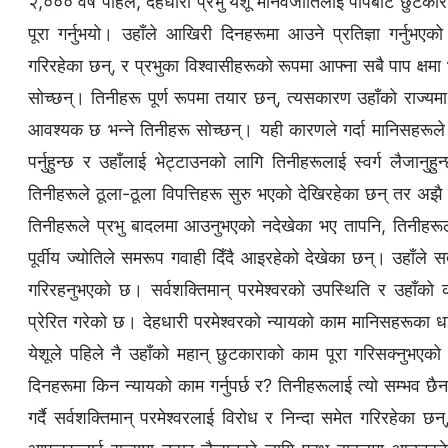
२,००० वर्ष पहिले, देहधारी प्रभु येशू मानवजातिलाई पापबाट छुटका
पूरा गर्नुभयो। उहाँले आखिरी दिनहरूमा आउने प्रतिज्ञा गर्नुभएको 
गरिरहेका छन्, र प्रभुका विश्‍वासीहरूको रूपमा आफ्ना सबै पाप क्षमा भए
सोच्छन्। तिनीहरू पूर्ण रूपमा तयार छन्, त्यसकारण उहाँको राज्यमा 
आवश्यक छ भन्‍ने तिनीहरू सोच्छन्। यही कारणले गर्दा मानिसहरूल
पर्नुहुन्छ र उहाँलाई भेट्टाउनको लागि तिनीहरूलाई स्वर्ग लैजानुहुन
तिनीहरूले ठूला-ठूला विपत्तिहरू सुरु भएको देखिरहेका छन् तर अझै
तिनीहरूले प्रभु बादलमा आउनुभएको नदेखेका भए तापनि, तिनीहरूले उह
पूर्वीय ज्योतिले समरूप गवाही दिँदै आइरहेको देखेका छन्। उहाँले सत
गरिरहनुभएको छ। सर्वशक्तिमान्‌ परमेश्‍वरको उपस्थिति र उहाँको क
प्रेरित गरेको छ। देहधारी परमेश्‍वरको न्यायको काम मानिसहरूका धार
येशूले पहिले नै उहाँको महान् छुटकाराको काम पूरा गरिसक्‍नुभएको
दिनहरूमा किन न्यायको काम गर्नुपर्छ र? तिनीहरूलाई त्यो सम्‍भव छैन
गर्दै सर्वशक्तिमान्‌ परमेश्‍वरलाई विरोध र निन्दा समेत गरिरहेका 