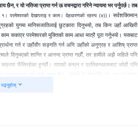
 छैन, र यो नतिजा प्राप्त गर्न ऊ वचनद्वारा गरिने न्यायमा भर पर्नुपर्छ। तब
। सर्वशक्तिमान्‌
 १। परमेश्‍वरको देखापराइ र काम। देहधारणको रहस्य (४))
 अनुग्रहको युगमा मानिसजातिलाई छुटकारा दिनुभयो, तब किन उहाँ आखिरी
ो काम सकाएर परमेश्‍वरको मुक्तिको काम आधा मात्रै पूरा गर्नुभयो। यसबाट
ार्थना गर्न र उहाँसँग सङ्गति गर्न अनि उहाँको अनुग्रह र आशिष्‌ प्राप्त
्‍माले दिनुभएको शान्ति र आनन्द प्राप्त गर्छौं, तर हामीले अझै जहिले पनि
गर्ने चक्रमा फँसिरहेका हुन्छौं। पापको बन्धन र प्रतिबन्धहरूबाट कोही पनि
र यसबाट मुक्त हुने कुनै उपाय छैन। यसले के देखाउँछ भने, प्रभुले हाम्रा
मा छ; हाम्रो भ्रष्ट स्वभाव अझै अस्तित्वमा छ। हामीले कुनै पनि बेला
पढ्नुहोस्
ा हुन्छ। यो इन्कार गर्न नसकिने तथ्य हो। कसैले विश्‍वास गरेको जति नै लामो
दैनन् वा परमेश्‍वरको सामने आउन योग्यका हुँदैनन्। यसले प्रभुको यो
क्ति स्वर्गको राज्यमा प्रवेश गर्नेछैन; तर ऊ प्रवेश गर्नेछ जसले मेरो पिताको
्‍नेछन्, प्रभु, प्रभु, के हामीले तपाईंको नाउँमा अगमवाणी बोलेका छैनौं र? अनि
म्मका कामहरू गरेनौं र? अनि म तिनीहरूका निम्ती घोषणा गर्नेछु, मैले