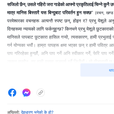
सजिलो छैन, उसले गहिरो जरा गाडेको आफ्‍नो प्रकृतिलाई चिन्ने कुनै उपाय
मात्र मानिस बिस्तारै यस बिन्दुबाट परिवर्तन हुन सक्छ
”
(वचन, खण्ड
परमेश्‍वरका वचनहरू अत्यन्तै स्पष्ट छन्, होइन र? प्रभु येशूले
दिनहरूमा न्यायको लागि फर्कनुहुन्छ? किनभने प्रभु येशूले छुटकाराक
मानिसले पापबाट छुटकारा हासिल गऱ्यो, त्यसकारण, हामी प्रभुलाई प्र
गर्न योग्यका भयौं। हाम्रा पापहरू क्षमा भएका छन् र हामी पवित्र आत
पाप गरिरहेका हुन्छौं, अनि पाप गर्ने अनि स्वीकार गर्ने, फेरि पाप 
उम्कन सक्दैन, तर हामी यसमा सङ्घर्ष गर्दै जिउँछौं। यो पीडादायी छ 
पाप क्षमा गर्नुभएको भए पनि, हाम्रो पापी प्रकृति अझै अस्तित्व
थप 
परमेश्‍वरविरुद्ध विद्रोह गर्ने, उहाँको विरोध र न्याय गर्ने सम्‍भावन
समय भए पनि, तिनीहरू पापबाट उम्‍कन र पवित्रता हासिल गर्न सक्
आगमवाणीलाई पूर्ण रूपमा पूरा गर्छ: “
मलाई प्रभु, प्रभु भन्ने हरेक व्य
इच्‍छालाई पूरा गर्छ जो स्वर्गमा हुनुहुन्छ त्‍यस दिन मलाई धेरैले यसो भन
तपाईंको नाउँमा दियाबलसहरू धपाएनौं र? र तपाईंको नाउँमा धेरै अच
अघिल्लो:
देहधारण भनेको के हो?