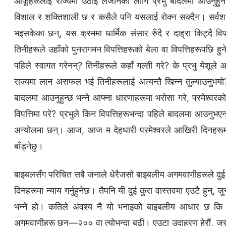
आफूहरूलाई राज्यमा उठाइ लैजानको लागि प्रभु बादलमा आउनुहुनेछ 
विशाल र शक्तिशाली छ र कसैले पनि यसलाई रोक्‍न सक्दैन। सर्वशक्त
भइसकेका छन्, यस क्रममा धार्मिक संसार रुँदै र दाह्रा किट्दै वि
तिनीहरूले उहाँको पुनरागमन विपत्तिहरूको बेला वा विपत्तिहरूपछि ह
पहिले स्वागत गरेनन्? तिनीहरूले कहाँ गल्ती गरे? के प्रभु येशूले आफ
राज्यमा लान असफल भई तिनीहरूलाई अत्यन्तै खिन्‍न तुल्याउनुभ
बादलमा आउनुहुन्छ भन्‍ने आफ्‍ना धारणाहरूमा भरोसा गरे, परमेश्‍वर
विपत्तिमा परे? प्रभुले किन विपत्तिहरूभन्दा पहिले बादलमा आउनुभए
अन्योलमा छन्। आज, आज म देहधारी परमेश्‍वरले आखिरी दिनहरूमा मान
बाँड्नेछु।
बाइबलसँग परिचित सबै जनाले धेरैजसो बाइबलीय अगमवाणीहरूले दुई वटा क
दिनहरूमा न्याय गर्नुहुनेछ। तैपनि यी दुई कुरा वास्तवमा एउटै हुन्,
भन्‍ने हो। कतिले अवश्य नै यो भनाइको बाइबलीय आधार छ कि छ
अगमवाणीहरू छन्—२०० वा त्योभन्दा बढी। एउटा उदाहरण हेरौं, जस्