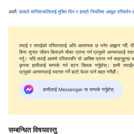
तिमीहरूलाई कहिल्‍यै चिनिनँ। दुष्ट काम गर्ने तिमीहरू मबाट दूर होओ
”
अर्को:
कसले मानिसजातिलाई मुक्ति दिन र हाम्रो नियतिमा आमूल परिवर्तन 
विना कुनै पनि मानिसले प्रभुलाई देख्‍नेछैन
।” हामी यहाँ के देख्‍न सक्छौं
तर किन प्रभुले उहाँको नाउँमा प्रचार गर्ने र भूतहरू धपाउनेहरूलाई 
हुनसक्छ। यसको अर्थ तिनीहरूले आफ्‍नो विश्‍वासको घोषणा त गर्छन् 
तिनीहरूले प्रभुको नाउँमा जति धेरै प्रचार गर्ने वा भूत धपाउने काम 
तपाई र तपाईको परिवारलाई अति आवश्यक छ भनेर आह्वान गर्दै: प
बिना सुन्दर जीवन बिताउने मौका प्राप्त गर्न प्रभुको आगमनलाई स्व
हुँदैन। प्रभुको नजरमा यस्ता मानिसहरू दुष्कर्मीहरू हुन्। तिनीहरू
गर्नु। यदि तपाईं आफ्नो परिवारसँग यो आशिष प्राप्त गर्न चाहनुहुन्छ भ
कुरालाई उहाँ तिरस्कार गर्नुहुन्छ। के पाप क्षमा पाएका यी मानिसह
कृपया हामीलाई सम्पर्क गर्न बटन क्लिक गर्नुहोस्। हामी तपाईंलाई
प्रभुको आगमनलाई स्वागत गर्ने बाटो फेला पार्न मद्दत गर्नेछौं।
तिनीहरूलाई आकाशमा लैजानको लागि प्रभु आउनुहुने दिनको सपना देख
आफ्‍नो आगमनबारे गर्नुभएको अगमवाणीको अर्थ उहाँले मानिसहरूलाई 
हामीलाई Messenger मा सम्पर्क गर्नुहोस्
अर्थ उहाँले न्यायको काम गर्नुहुनेछ र मानिसहरूलाई तिनीहरूको प
शक्तिहरूबाट पूर्ण रूपमा मुक्ति दिनुहुनेछ, र हामीलाई सुन्दर गन्तव्
कामको अर्थ यही हो। हामी सबैले अवश्य के कुरा देख्‍न सक्छौं भने, 
मात्रै थियो, त्यसकारण हाम्रा पापहरू क्षमा भएका छन्। यसले मुक्तिक
सम्बन्धित विषयवस्तु
ठूलो चरण पूरा गरिरहनुभएको छ। प्रभु येशूको छुटकाराको कामको जगम