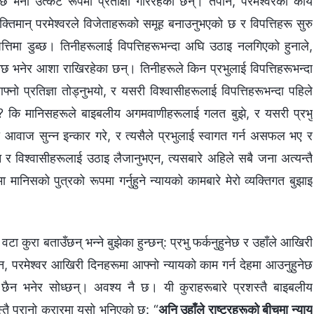
भनी उत्कट रूपमा प्रतीक्षा गरिरहेका छन्। तैपनि, परमेश्‍वरको कार्य
िमान्‌ परमेश्‍वरले विजेताहरूको समूह बनाउनुभएको छ र विपत्तिहरू सुरु
पत्तिमा डुब्छ। तिनीहरूलाई विपत्तिहरूभन्दा अघि उठाइ नलगिएको हुनाले,
ुनेछ भनेर आशा राखिरहेका छन्। तिनीहरूले किन प्रभुलाई विपत्तिहरूभन्दा
्‍नो प्रतिज्ञा तोड्नुभयो, र यसरी विश्‍वासीहरूलाई विपत्तिहरूभन्दा पहिले
यो? कि मानिसहरूले बाइबलीय अगमवाणीहरूलाई गलत बुझे, र यसरी प्रभु
को आवाज सुन्‍न इन्कार गरे, र त्यसैले प्रभुलाई स्वागत गर्न असफल भए र
न र विश्‍वासीहरूलाई उठाइ लैजानुभएन, त्यसबारे अहिले सबै जना अत्यन्तै
िसको पुत्रको रूपमा गर्नुहुने न्यायको कामबारे मेरो व्यक्तिगत बुझाइ
ुरा बताउँछन् भन्‍ने बुझेका हुन्छन्: प्रभु फर्कनुहुनेछ र उहाँले आखिरी
 जुन, परमेश्‍वर आखिरी दिनहरूमा आफ्‍नो न्यायको काम गर्न देहमा आउनुहुनेछ
ैन भनेर सोध्छन्। अवश्य नै छ। यी कुराहरूबारे प्रशस्तै बाइबलीय
तै पुरानो करारमा यसो भनिएको छ: “
अनि उहाँले राष्ट्रहरूको बीचमा न्याय