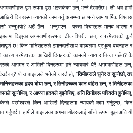
अगमवाणीहरू पूर्ण रूपमा पूरा भइसकेका छन् भन्‍ने देखाउँछ। लौ अब हामी
खिरी दिनहरूमा न्यायको काम गर्नु असम्‍भव छ भन्‍ने आम धार्मिक विश्‍वास
यसो भन्‍नुभयो? अहँ छैन। भन्नुभएन। यस्ता विचारहरू मानव धारणा र
इबलमा दिइएका अगमवाणीहरूभन्दा ठीक विपरीत छन्, र परमेश्‍वरको कुनै
र्खतापूर्ण छ! किन मानिसहरूले इमानदारीसाथ बाइबलमा प्रभुका वचनहरू र
ो कारण परमेश्‍वरका आखिरी दिनहरूको कामको न्याय र निन्दा गर्छन्? के
पुत्रको आगमन र आखिरी दिनहरूमा हुने न्यायबारे धेरै अगमवाणीहरू छन्,
ख्दैनन्? यो त बाइबलले भनेको जस्तै हो, “
तिमीहरूले सुनेर त सुन्‍नेछौ, तर
भने यी मानिसहरूका हृदय बोधा छन्, र तिनीहरूका कान बहिरा छन्, र तिनीहरूका
नले सुन्‍नेथिए, र आफ्‍ना हृदयले बुझ्‍नेथिए, अनि तिनीहरू परिवर्तन हुनेथिए,
यक्तिले परमेश्‍वरले किन आखिरी दिनहरूमा न्यायको काम गर्नुहुन्छ, किन
धान गर्नुपर्छ। हामीले बाइबलका अगमवाणीहरूलाई साँचो रूपमा बुझ्‍नअघि यी