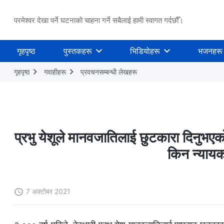
परमेश्वर देखा पर्ने घटनाको चाहना गर्ने सबैलाई हामी स्वागत गर्दछौँ।
गृहपृष्ठ
पुस्तकहरू
भिडियोहरू
भजनहरू
गृहपृष्ठ
गवाहीहरू
प्रवचनसम्‍बन्धी लेखहरू
प्रभु येशूले मानवजातिलाई छुटकारा दिनुभए
किन न्यायको
7 अक्टोबर 2021