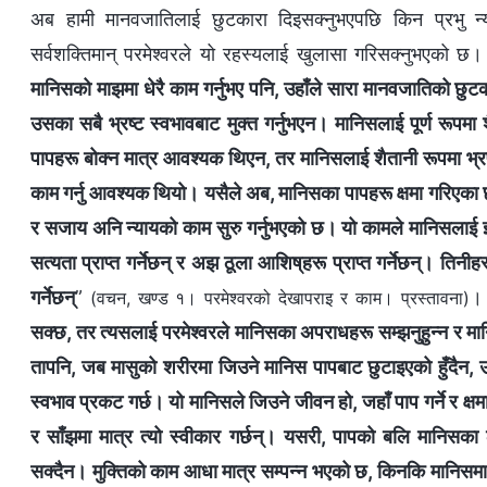
अब हामी मानवजातिलाई छुटकारा दिइसक्‍नुभएपछि किन प्रभु न्याय
सर्वशक्तिमान् परमेश्‍वरले यो रहस्यलाई खुलासा गरिसक्‍नुभएको छ। स
मानिसको माझमा धेरै काम गर्नुभए पनि, उहाँले सारा मानवजातिको छुटका
उसका सबै भ्रष्ट स्वभावबाट मुक्त गर्नुभएन। मानिसलाई पूर्ण रूपमा 
पापहरू बोक्न मात्र आवश्यक थिएन, तर मानिसलाई शैतानी रूपमा भ्रष्
काम गर्नु आवश्यक थियो। यसैले अब, मानिसका पापहरू क्षमा गरिएका छन
र सजाय अनि न्यायको काम सुरु गर्नुभएको छ। यो कामले मानिसलाई झन्
सत्यता प्राप्त गर्नेछन् र अझ ठूला आशिष्‌हरू प्राप्त गर्नेछन्। तिनी
गर्नेछन्
”
।
(वचन, खण्ड १। परमेश्‍वरको देखापराइ र काम। प्रस्तावना)
सक्छ, तर त्यसलाई परमेश्‍वरले मानिसका अपराधहरू सम्‍झनुहुन्‍न र मा
तापनि, जब मासुको शरीरमा जिउने मानिस पापबाट छुटाइएको हुँदैन, 
स्वभाव प्रकट गर्छ। यो मानिसले जिउने जीवन हो, जहाँ पाप गर्ने र क्
र साँझमा मात्र त्यो स्वीकार गर्छन्। यसरी, पापको बलि मानिसक
सक्दैन। मुक्तिको काम आधा मात्र सम्पन्न भएको छ, किनकि मानिसमा 