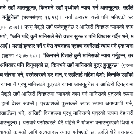
ने उहाँ आउनुहुन्छ, किनभने उहाँ पृथ्वीको न्याय गर्न आउनुहुन्छ: उहाँले
गर्नुहुनेछ
”
। नयाँ करारमा यसो पनि भनिएको छ:
(भजनसंग्रह ९६:१३)
। प्रभु येशूले उहाँ फर्कनुहुनेछ र आखिरी दिनहरू न्यायको काम
्रुस ४:१७)
ुभयो, “
अनि यदि कुनै मानिसले मेरो वचन सुन्छ र पनि विश्‍वास गर्दैन भने, म
आएँ। मलाई इन्कार गर्ने र मेरा वचनहरू ग्रहण नगर्नेलाई न्याय गर्ने एक जना
”
। “
किनभने पिताले कुनै मानिसको न्याय गर्नुहुन्न, तर
(यूहन्‍ना १२:४७-४८)
ने अधिकार पनि दिनुभएको छ, किनभने उहाँ मानिसको पुत्र हुनुहुन्छ
”
(यूहन्‍ना
‍च सोरमा भने, परमेश्‍वरको डर मान, र उहाँलाई महिमा देओ; किनकि उहाँको
 रूपमा नै प्रभु मानिसको पुत्रको रूपमा आउनुहुनेछ र आखिरी दिनहरूमा
 येशूले उहाँ आखिरी दिनहरूमा न्यायको काम गर्न मानिसको पुत्रको रूपमा
हामी देख्‍न सक्छौं। प्रकाशको पुस्तकले स्पष्ट रूपमा अगमवाणी गर्छ,
खाउँछन् भने, आखिरी दिनहरूमा प्रभु मानिसको पुत्रको रूपमा देहधारी
ै आउनुहुन्छ। यसबारे परमेश्‍वरले धेरै पहिले नै योजना बनाउनुभएको थियो र
न्यायको कामको लागि सत्यताहरू व्यक्त गर्नुभएको छ, उहाँले धेरै वचनहरू