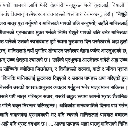
को कामको लागि फेरि देहधारी बन्‍नुहुन्छ भन्‍ने कुरालाई नियालौं।
र्वशक्तिमान्‌ परमेश्‍वरका वचनहरूले यस बारे के भन्छन्, हेरौं। “
येशूले
रा मात्र पूरा गर्नुभयो र मानिसको पापको बलि बन्नुभयो; उहाँले मानिसलाई
शैतानको प्रभावबाट मुक्त गर्नको निम्ति येशूले पापको बलि बनेर मानिसका
ट पारेको उसको स्वभावबाट पूर्ण रूपमा छुटकारा दिन परमेश्‍वरले अझ ठूलो
्, मानिसलाई नयाँ युगतिर डोऱ्याउन परमेश्‍वर देहमा फर्केर आउनुभएको छ,
 उच्च क्षेत्रमा ल्याएको छ। उहाँको प्रभुत्वमा आउनेहरू सबैले अझ उच्च
हरू साँच्चिकै ज्योतिमा जिउनेछन्, र तिनीहरूले सत्यता, बाटो र जीवन प्राप्त
 “
किनकि मानिसलाई छुटकारा दिइएको र उसका पापहरू क्षमा गरिएको हुन
निससँग उसको अपराधअनुसार व्यवहार गर्नुहुन्‍न भनेर मात्र मान्न सकिन्छ।
उसले पापै मात्र गरिरहन सक्छ, यसरी अटुट रूपमा आफ्नो भ्रष्ट शैतानिक
षमा गरिने चक्र निरन्तर चलिरहन्छ। अधिकांश मानवजातिले दिनमा पाप गर्छन्
ा लागि सदासर्वदा प्रभावकारी भए पनि त्यसले मानिसलाई पापबाट बचाउन
अझै पनि भ्रष्ट स्वभाव छ। … आफ्ना पापहरू थाहा पाउनु मानिसको निम्ति