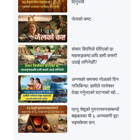
दिनुभयो
जेलको कष्ट
संसार विपत्तिले घेरिएको छ:
महासङ्कष्टअघि हामी कसरी
उठाई लगिनेछौं?
अन्त्यको समयमा नोआको दिन
नजिकिन्छ: हामीले परमेश्‍वर
देखा पर्नुभएको घटनाको खोजी
कसरी गर्नुपर्छ?
प्रभु येशूको पुनरागमनसम्‍बन्धी
बाइबलका यी ६ अगमवाणी पूरा
भइसकेका छन्