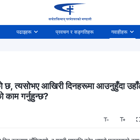
पढाइहरू
प्रवचन र सङ्गतिहरू
गवाहीहरू
को छ, त्यसोभए आखिरी दिनहरूमा आउनुहुँदा उहाँ
 काम गर्नुहुन्छ?