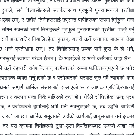
रा दिन क्रूसमा टाँगिनुभयो, र यसरी पापबलि बनेर आफ्‍नो छुटकाराको काम
हुनाले, सबै विश्‍वासीहरूले सतर्कतासाथ प्रभुको पुनरागमनको प्रतीक्षा
का छन्, र उहाँले तिनीहरूलाई उप्रान्त पापीहरूका रूपमा हेर्नुहुन्‍न भन्‍ने
लगिन सक्नको लागि तिनीहरूले प्रभुको पुनरागमनको प्रतीक्षा मात्रै गर्नु
े सधैँ आकाशतिर नियालिरहेका हुन्छन्, यसरी उहाँ अचानक बादलमा देखा
्छ भन्‍ने प्रतीक्षामा छन्। तर तिनीहरूलाई छक्‍क पार्ने कुरा के हो भने,
 प्रभुलाई स्वागत गरेका छैनन्। के भइरहेको छ भन्‍ने कसैलाई थाहा छैन।
ाँ देहधारी सर्वशक्तिमान्‌ परमेश्‍वरको रूपमा फर्किसक्‍नुभएको छ भनेर
्यताहरू व्यक्त गर्नुभएको छ र परमेश्‍वरको घरबाट सुरु गर्दै न्यायको काम
ामले सम्पूर्ण धार्मिक संसारलाई हल्‍लाएको छ र व्यापक प्रतिक्रियालाई
णा र कल्‍पनाभन्दा निकै बाहिरको कुरा हो। धेरैले सोधिरहेका छन्: प्रभु
 छ, र परमेश्‍वरले हामीलाई धर्मी भनी सक्‍नुभएको छ, तब उहाँले आखिरी
 जस्तो लाग्छ। धार्मिक समुदायले उहाँको कार्यलाई अनुसन्धान गर्न इन्कार
छन्, तर यस क्रममा तिनीहरूले ठूला-ठूला विपत्तिहरूबाट उम्कने आशा गर्दै