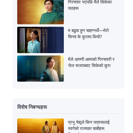
गिरफ्तार भएपछि मैले सिकेका
पाठहरू
म बढुवा हुन चाहन्नथेँ—मेरो
चिन्ता के कुरामा थियो?
मैले आफ्नी आमाको गिरफ्तारी र
जेल सजायबाट सिकेको कुरा
विशेष निबन्धहरू
प्रभु येशूले किन पत्रुसलाई
स्वर्गको राज्यका चाबीहरू