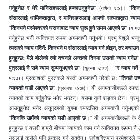
गर्नुहुनेछ र धेरै मानिसहरूलाई हप्काउनुहुनेछ
”
। “
किनभ
(यशैया २:४)
संसारलाई धार्मिकताद्वारा, र मानिसहरूलाई आफ्‍नो सत्यताद्वारा न्याय 
“
किनभने परमेश्‍वरको घरानाबाट न्याय सुरू हुने समय आएको छ
”
(१ पत
गर्नुहुनेछ भनी व्यक्तिगत रूपमा अगमवाणी गर्नुभयो। प्रभु येशूले भन्न
त्यसको न्याय गर्दिनँ: किनभने म संसारलाई न्याय गर्न होइन, तर बचाउन 
हुनुहुन्छ: मैले बोलेको त्यो वचनले अन्तको दिनमा उसको न्याय गर्नेछ
पुत्रलाई नै सबै न्याय सुम्पनुभएको छ
”
। “
र न्याय गर्
(यूहन्‍ना ५:२२)
। प्रकाशको पुस्तकले यस्तो अगमवाणी गरेको छ: “
तिनले उच्
५:२७)
न्यायको घडी आएको छ
”
। यी अगमवाणीहरूले स्पष्ट
(प्रकाश १४:७)
न्यायको काम गर्नुहुनेछ भनेर भन्छन्। यसमा कुनै शङ्का छैन। प्रभु
आउनुहुनेछ भनेर अनुग्रहको युगमा स्पष्टसित अगमवाणी गर्नुभएको 
“
किनकि उहाँको न्यायको घडी आएको छ
।” यी अगमवाणीहरूले के दे
हुनुहुन्छ र यसरी हाम्रो बीचमा न्यायको काम गर्न व्यक्तिगत रूपमा न
यसलाई कसैले पनि इन्कार गर्न सक्दैन। सर्वशक्तिमान्‌ परमेश्‍वरले 