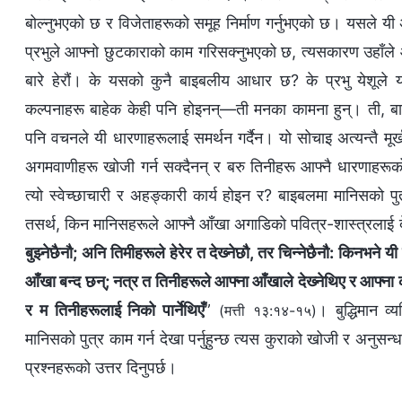
बोल्‍नुभएको छ र विजेताहरूको समूह निर्माण गर्नुभएको छ। यसले यी 
प्रभुले आफ्‍नो छुटकाराको काम गरिसक्‍नुभएको छ, त्यसकारण उहाँले आ
बारे हेरौं। के यसको कुनै बाइबलीय आधार छ? के प्रभु येशूले 
कल्‍पनाहरू बाहेक केही पनि होइनन्—ती मनका कामना हुन्। ती, बा
पनि वचनले यी धारणाहरूलाई समर्थन गर्दैन। यो सोचाइ अत्यन्तै मू
अगमवाणीहरू खोजी गर्न सक्दैनन् र बरु तिनीहरू आफ्‍नै धारणाहरूक
त्यो स्वेच्‍छाचारी र अहङ्कारी कार्य होइन र? बाइबलमा मानिसको 
तसर्थ, किन मानिसहरूले आफ्‍नै आँखा अगाडिको पवित्र-शास्त्रलाई दे
बुझ्‍नेछैनौ; अनि तिमीहरूले हेरेर त देख्‍नेछौ, तर चिन्‍नेछैनौ: किन
आँखा बन्द छन्; नत्र त तिनीहरूले आफ्‍ना आँखाले देख्‍नेथिए र आफ्‍ना का
र म तिनीहरूलाई निको पार्नेथिएँ
”
। बुद्धिमान व्
(मत्ती १३:१४-१५)
मानिसको पुत्र काम गर्न देखा पर्नुहुन्छ त्यस कुराको खोजी र अनुसन्
प्रश्‍नहरूको उत्तर दिनुपर्छ।