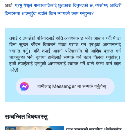
मसीहको रूपमा स्वीकार गर्नुभन्दा मर्न तयार थिए। तिनीहरूले प्रभु
अर्को:
प्रभु येशूले मानवजातिलाई छुटकारा दिनुभएको छ, त्यसोभए आखिरी
येशूलाई ईश्‍वर निन्दा गर्ने साधारण व्यक्तिको रूपमा चित्रण गरे,
दिनहरूमा आउनुहुँदा उहाँले किन न्यायको काम गर्नुहुन्छ?
तिनीहरूले प्रभु येशूलाई विरोध गर्न, दोष लगाउन, र निन्दा गर्नको
लागि आफूले सक्‍ने जति सबै गरे, र अन्तिममा उहाँलाई क्रूसमा टाँगेर
तपाई र तपाईको परिवारलाई अति आवश्यक छ भनेर आह्वान गर्दै: पीडा
जघन्य अपराध गरे, र यसले गर्दा परमेश्‍वरले तिनीहरूलाई श्राप र
बिना सुन्दर जीवन बिताउने मौका प्राप्त गर्न प्रभुको आगमनलाई
दण्ड दिनुभयो। आज, सर्वशक्तिमान्‌ परमेश्‍वर मानिसको पुत्रको
स्वागत गर्नु। यदि तपाईं आफ्नो परिवारसँग यो आशिष प्राप्त गर्न
चाहनुहुन्छ भने, कृपया हामीलाई सम्पर्क गर्न बटन क्लिक गर्नुहोस्।
रूपमा देखा पर्नुहुन्छ र काम गर्नुहुन्छ। धेरै मानिसहरूले सर्वशक्तिमान्‌
हामी तपाईंलाई प्रभुको आगमनलाई स्वागत गर्ने बाटो फेला पार्न मद्दत
परमेश्‍वरले व्यक्त गर्नुभएका वचनहरू सत्यता हुन् भन्‍ने देखेका छन्,
गर्नेछौं।
तिनीहरूले परमेश्‍वरको आवाज सुनेका छन्, र तिनीहरू सबैले
परमेश्‍वरको आखिरी दिनहरूको कामलाई खुशीसाथ स्वीकार गरेर
हामीलाई Messenger मा सम्पर्क गर्नुहोस्
प्रभुलाई स्वागत गरेका छन्। तैपनि, धेरै मानिसहरूले देहधारी
परमेश्‍वरलाई चिनेका छैनन्, सर्वशक्तिमान्‌ परमेश्‍वरलाई अझै पनि
साधारण व्यक्ति ठान्छन्, र सर्वशक्तिमान् परमेश्‍वरमा विश्‍वास गर्ने सबै
सम्बन्धित विषयवस्तु
मानिसहरूले साधारण व्यक्तिमा विश्‍वास गर्छन् भन्दै तिनीहरूको
प्रभु बादलको सवारीमा ओर्लनुहुनेछ