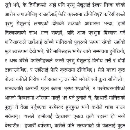
सुने भने, के तिनीहरूले अझै पनि प्रभु येशूलाई ईश्‍वर निन्दा गरेको
आरोप लगाउनेथिए र उहाँलाई फेरि क्रूसमा टाँग्‍नेथिए? फरिसीहरूले
प्रभु येशूलाई लगाएको दोषको तथ्यको आधारमा भन्दा, हामी
निश्‍चयताको साथ भन्‍न सक्छौं, यदि आज प्रभुमा विश्‍वास गर्ने
मानिसहरूले उहाँलाई साँच्‍चै मानिसको पुत्रको रूपमा रहेको उहाँको
मूल स्वरूपमा देखे भने, धेरै मानिसहरू भागेर जाने सम्‍भावना हुनेथियो,
र अरू धेरैले फरिसीहरूले जस्तै प्रभु येशूलाई विरोध गर्ने र दोषी
ठहराउनेथिए, र उहाँलाई फेरि क्रूसमा टाँग्‍नेथिए। मैले यस्ता कुरा
बोल्दा कतिले विरोध गर्न सक्लान्, तर मैले भनेको सबै कुरा साँचो हो।
मानवजाति अत्यन्तै गहन रूपमा भ्रष्ट भएकोले, र परमेश्‍वरमाथिको
आफ्‍नो विश्‍वासमा आँखामा मात्रै भर पर्ने हुनाले नै, देहधारी मानिसको
पुत्र नै देखा पर्नुभएका परमेश्‍वर हुनुहुन्छ भन्‍ने कसैले थाहा पाउन
सकेनन्। यसले हामीलाई देहधारण एउटा ठूलो रहस्य हो भन्‍ने
देखाउँछ। हजारौं वर्षसम्‍म, कसैले पनि सत्यताको यो पक्षलाई बुझ्‍न