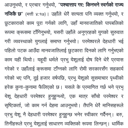
आउनुभयो, र प्रचार गर्नुभयो, “
पश्‍चात्ताप गर: किनभने स्वर्गको राज्य
नजिकै छ
”
। उहाँले धेरै सत्यता पनि व्यक्त गर्नुभयो, र
(मत्ती ४:१७)
छुटकाराको काम पूरा गर्नको लागि, उहाँ मानवजातिको पापबलिको
रूपमा क्रूसमा टाँगिनुभयो, यसरी उहाँले अनुग्रहको युगको सुरुवात
गरी व्यवस्थाको युगलाई समाप्त गर्नुभयो। परमेश्‍वरले देहधारी भई
पहिलो पटक आउँदा मानवजातिलाई छुटकारा दिनको लागि गर्नुभएको
काम यही थियो। यहूदी धर्मले प्रभु येशूलाई दोष दिने धेरै प्रयास
गरेको र उहाँलाई क्रूसमा टाँग्‍नको लागि रोमी सरकारसँग सहकार्य
गरेको भए पनि, दुई हजार वर्षपछि, प्रभु येशूको सुसमाचार पृथ्वीको
हरेक कुना-कुनामा फैलिएको छ। यसले के प्रमाणित गर्छ भने प्रभु
येशू देहधारी परमेश्‍वर हुनुहुन्थ्यो, एक मात्र साँचो परमेश्‍वर र
सृष्टिकर्ता, जो काम गर्न देहमा आउनुभयो। तैपनि धेरै मानिसहरूले
प्रभु येशू नै देहधारी परमेश्‍वर हुनुहुन्छ भनेर स्वीकार गर्दैनन्। बरु,
तिनीहरूले प्रभु येशूलाई साधारण व्यक्तिको रूपमा लिन्छन्। धार्मिक