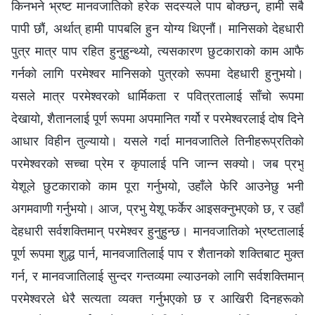
किनभने भ्रष्ट मानवजातिको हरेक सदस्यले पाप बोक्छन्, हामी सबै
पापी छौं, अर्थात् हामी पापबलि हुन योग्य थिएनौं। मानिसको देहधारी
पुत्र मात्र पाप रहित हुनुहुन्थ्यो, त्यसकारण छुटकाराको काम आफै
गर्नको लागि परमेश्‍वर मानिसको पुत्रको रूपमा देहधारी हुनुभयो।
यसले मात्र परमेश्‍वरको धार्मिकता र पवित्रतालाई साँचो रूपमा
देखायो, शैतानलाई पूर्ण रूपमा अपमानित गर्यो र परमेश्‍वरलाई दोष दिने
आधार विहीन तुल्यायो। यसले गर्दा मानवजातिले तिनीहरूप्रतिको
परमेश्‍वरको सच्‍चा प्रेम र कृपालाई पनि जान्‍न सक्यो। जब प्रभु
येशूले छुटकाराको काम पूरा गर्नुभयो, उहाँले फेरि आउनेछु भनी
अगमवाणी गर्नुभयो। आज, प्रभु येशू फर्केर आइसक्‍नुभएको छ, र उहाँ
देहधारी सर्वशक्तिमान्‌ परमेश्‍वर हुनुहुन्छ। मानवजातिको भ्रष्टतालाई
पूर्ण रूपमा शुद्ध पार्न, मानवजातिलाई पाप र शैतानको शक्तिबाट मुक्त
गर्न, र मानवजातिलाई सुन्दर गन्तव्यमा ल्याउनको लागि सर्वशक्तिमान्‌
परमेश्‍वरले धेरै सत्यता व्यक्त गर्नुभएको छ र आखिरी दिनहरूको