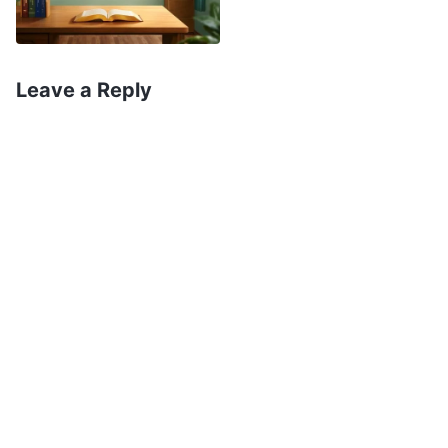
तिनीहरूको असफलताको कारण देहधारण र सत्यताको बारेमा ज्ञानको
कमी हो, त्यसकारण तिनीहरूले परमेश्‍वरको आवाज सुन्‍न सक्दैनन्, र
देहधारी परमेश्‍वरलाई साधारण व्यक्तिको रूपमा लिन्छन्, साथै
Leave a Reply
उहाँलाई दोष दिने र निन्दा गर्ने गर्छन्। स्पष्टै छ, हामीले देहधारणको
सत्यता बुझ्‍नु प्रभुलाई स्वागत गरेर स्वर्गको राज्यमा उठाइ लगिनको
लागि अत्यन्तै महत्त्वपूर्ण छ। यो हाम्रो अन्तिम गन्तव्यसँग सम्‍बन्धित
महत्त्वपूर्ण मामला हो।
धेरै जना मानिसहरूले यस्तो प्रश्‍न गर्नेछन्, प्रभु येशू नै देहधारी
परमेश्‍वर हुनुहुन्छ र उहाँले छुटकाराको काम गर्नुभएको छ, र
मानवजातिले पहिले नै मुक्ति पाएर परमेश्‍वरप्रति फर्किसकेका छन् भने
परमेश्‍वर किन मानवजातिलाई मुक्ति दिनको लागि आखिरी दिनहरूको
न्यायको काम गर्न देहधारी भएर आउन आवश्यक भयो? यसमा अत्यन्तै
गहन अर्थ लुकेको छ। यसलाई सरल रूपमा भन्दा, परमेश्‍वर