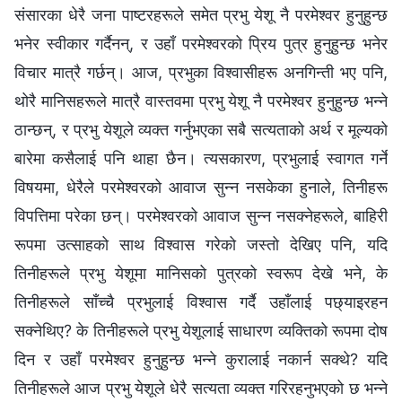
संसारका धेरै जना पाष्टरहरूले समेत प्रभु येशू नै परमेश्‍वर हुनुहुन्छ
भनेर स्वीकार गर्दैनन्, र उहाँ परमेश्‍वरको प्रिय पुत्र हुनुहुन्छ भनेर
विचार मात्रै गर्छन्। आज, प्रभुका विश्‍वासीहरू अनगिन्ती भए पनि,
थोरै मानिसहरूले मात्रै वास्तवमा प्रभु येशू नै परमेश्‍वर हुनुहुन्छ भन्‍ने
ठान्छन्, र प्रभु येशूले व्यक्त गर्नुभएका सबै सत्यताको अर्थ र मूल्यको
बारेमा कसैलाई पनि थाहा छैन। त्यसकारण, प्रभुलाई स्वागत गर्ने
विषयमा, धेरैले परमेश्‍वरको आवाज सुन्‍न नसकेका हुनाले, तिनीहरू
विपत्तिमा परेका छन्। परमेश्‍वरको आवाज सुन्‍न नसक्‍नेहरूले, बाहिरी
रूपमा उत्साहको साथ विश्‍वास गरेको जस्तो देखिए पनि, यदि
तिनीहरूले प्रभु येशूमा मानिसको पुत्रको स्वरूप देखे भने, के
तिनीहरूले साँच्‍चै प्रभुलाई विश्‍वास गर्दै उहाँलाई पछ्याइरहन
सक्‍नेथिए? के तिनीहरूले प्रभु येशूलाई साधारण व्यक्तिको रूपमा दोष
दिन र उहाँ परमेश्‍वर हुनुहुन्छ भन्‍ने कुरालाई नकार्न सक्थे? यदि
तिनीहरूले आज प्रभु येशूले धेरै सत्यता व्यक्त गरिरहनुभएको छ भन्‍ने