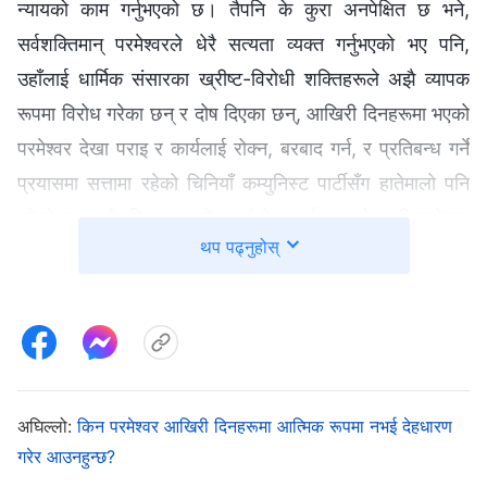
न्यायको काम गर्नुभएको छ। तैपनि के कुरा अनपेक्षित छ भने,
सर्वशक्तिमान्‌ परमेश्‍वरले धेरै सत्यता व्यक्त गर्नुभएको भए पनि,
उहाँलाई धार्मिक संसारका ख्रीष्ट-विरोधी शक्तिहरूले अझै व्यापक
रूपमा विरोध गरेका छन् र दोष दिएका छन्, आखिरी दिनहरूमा भएको
परमेश्‍वर देखा पराइ र कार्यलाई रोक्‍न, बरबाद गर्न, र प्रतिबन्ध गर्ने
प्रयासमा सत्तामा रहेको चिनियाँ कम्युनिस्ट पार्टीसँग हातेमालो पनि
गरेको छ। सर्वशक्तिमान्‌ परमेश्‍वर नै देखा पर्नुभएका देहधारी परमेश्‍वर
थप पढ्नुहोस्
हुनुहुन्छ भन्‍ने कुरालाई इन्कार गर्न तिनीहरूले सक्दो प्रयास गर्छन्, र
सर्वशक्तिमान्‌ परमेश्‍वर एक साधारण व्यक्ति हुनुहुन्छ भनेर दोष दिने र
निन्दा गर्ने समेत गर्छन्, जुन कार्यले सत्यतालाई घृणा गर्ने र
परमेश्‍वरको विरोध गर्ने धार्मिक संसारको ख्रीष्ट-विरोधी शक्तिहरूको
कुरूप अनुहारलाई पूर्ण रूपमा खुलासा गर्छ। यदि हामीले दुई हजार
वर्ष पहिलेको समयलाई फर्केर हेर्यौं भने, हामी के देख्छौं भने यहूदी
अघिल्लो:
किन परमेश्‍वर आखिरी दिनहरूमा आत्मिक रूपमा नभई देहधारण
गरेर आउनहुन्छ?
धर्मका मुख्य पूजाहारीहरू, शास्‍त्रीहरू, र फरिसीहरू प्रभु येशूलाई