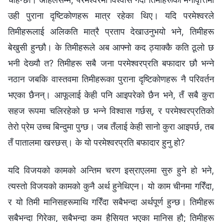
उही पुराना दृष्टिकोणहरू मात्र रहेका थिए। यदि परमेश्‍वरले
तिमीहरूलाई अलिकति मात्रै प्रताप देखाउनुभयो भने, तिमीहरू
बेखुसी हुन्छौ। के तिमीहरूले अब आफ्नो कद ठ्याक्कै कति ठूलो छ
भनी देख्यौ त? तिमीहरू सबै जना परमेश्‍वरप्रति बफादार छौ भन्ने
नठान जबकि वास्तवमा तिमीहरूका पुराना दृष्टिकोणहरू नै परिवर्तन
भएका छैनन्। आफूलाई केही पनि आइपरेको छैन भने, तँ सबै कुरा
सहज रूपमा चलिरहेको छ भन्‍ने विश्‍वास गर्छस्, र परमेश्‍वरप्रतिको
तेरो प्रेम उच्च बिन्दुमा पुग्छ। जब तँलाई केही सानो कुरा आइपर्छ, तब
तँ पातालमा खस्छस्। के यो परमेश्‍वरप्रति बफादार हुनु हो?
यदि विजयको कामको अन्तिम चरण इस्राएलमा सुरु हुने हो भने,
त्यस्तो विजयको कामको कुनै अर्थ हुनेथिएन। यो काम चीनमा गरिँदा,
र यो तिमी मानिसहरूमाथि गरिँदा सबैभन्दा अर्थपूर्ण हुन्छ। तिमीहरू
सबैभन्दा गिरेका, सबैभन्दा कम हैसियत भएका मानिस हौ; तिमीहरू