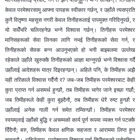
केवल परमेश्‍वरसामु आफ्ना पापहरू स्वीकार गर्छन्, र उहाँले त्यसप्रति
कुनै वितृष्णा महसुस नगरी केवल तिनीहरूलाई पापमुक्त गरिदिनुपर्छ, र
यो सधैँभरि चलिरहनेछ भन्‍ने विश्‍वास गर्छन्। तिनीहरू परमेश्‍वर
मानिसहरूको सेवा लिनका लागि नभई तिनीहरूको सेवा गर्न, र
तिनीहरूको सेवक बन्न आउनुभएको हो भनी बाइबलमा उल्लेख
रहेकाले उहाँले खुरुक्कै तिनीहरूको आज्ञा मान्नुपर्छ भन्‍ने विश्‍वास गर्दै
उहाँलाई आदेशहरू मात्र दिइरहन्छन्। अहिले पनि, के तिमीहरू अझै
यही तरिकाले विश्‍वास गर्दैनौ र? जब-जब तिमीहरू परमेश्‍वरबाट केही
कुरा प्राप्त गर्न असमर्थ हुन्छौ, तब तिमीहरू भागेर जाने इच्छा गर्छौ;
जब तिमीहरूले केही कुरा बुझ्दैनौ, तब तिमीहरू धेरै रुष्ट हुन्छौ र
उहाँलाई अनेक गाली गर्न समेत तम्सिन्छौ। तिमीहरू परमेश्‍वर
स्वयम्‌लाई उहाँको बुद्धि र अचम्मको कार्य पूर्ण रूपमा व्यक्त गर्न पटक्कै
दिँदैनौ; बरु, तिमीहरू केवल क्षणिक सहजता र आराममा लिप्त हुन
चाहन्छौ। अहिलेसम्म, परमेश्‍वरमा विश्वास गर्दा तिमीहरूको मनोवृत्तिमा