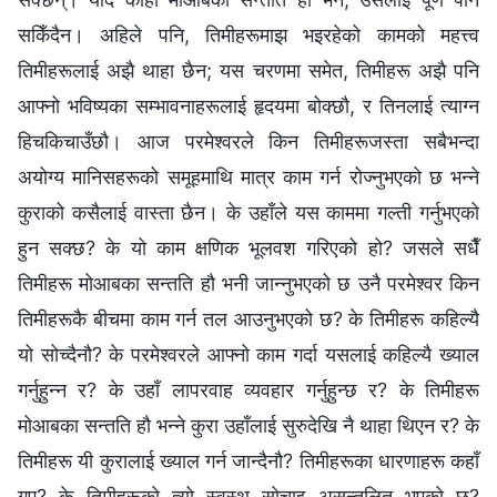
सकिँदैन। अहिले पनि, तिमीहरूमाझ भइरहेको कामको महत्त्व
तिमीहरूलाई अझै थाहा छैन; यस चरणमा समेत, तिमीहरू अझै पनि
आफ्नो भविष्यका सम्भावनाहरूलाई हृदयमा बोक्छौ, र तिनलाई त्याग्न
हिचकिचाउँछौ। आज परमेश्‍वरले किन तिमीहरूजस्ता सबैभन्दा
अयोग्य मानिसहरूको समूहमाथि मात्र काम गर्न रोज्नुभएको छ भन्‍ने
कुराको कसैलाई वास्ता छैन। के उहाँले यस काममा गल्ती गर्नुभएको
हुन सक्छ? के यो काम क्षणिक भूलवश गरिएको हो? जसले सधैँ
तिमीहरू मोआबका सन्तति हौ भनी जान्‍नुभएको छ उनै परमेश्‍वर किन
तिमीहरूकै बीचमा काम गर्न तल आउनुभएको छ? के तिमीहरू कहिल्यै
यो सोच्दैनौ? के परमेश्‍वरले आफ्नो काम गर्दा यसलाई कहिल्यै ख्याल
गर्नुहुन्न र? के उहाँ लापरवाह व्यवहार गर्नुहुन्छ र? के तिमीहरू
मोआबका सन्तति हौ भन्‍ने कुरा उहाँलाई सुरुदेखि नै थाहा थिएन र? के
तिमीहरू यी कुरालाई ख्याल गर्न जान्दैनौ? तिमीहरूका धारणाहरू कहाँ
गए? के तिमीहरूको त्यो स्वस्थ सोचाइ असन्तुलित भएको छ?