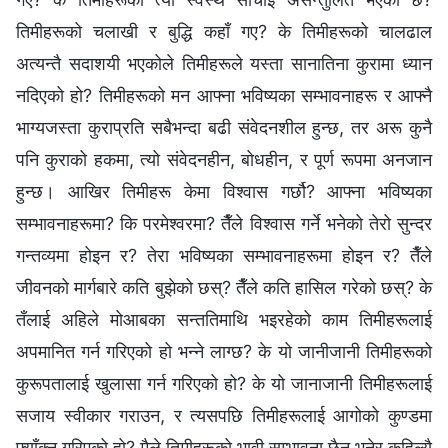
तिमीहरूको चलाखी र बुद्धि कहाँ गए? के तिमीहरूको चालढाल
अत्यन्तै सदाशयी भएकोले तिमीहरूले यस्ता सानातिना कुरामा ध्यान
नदिएको हो? तिमीहरूको मन आफ्ना भविष्यका सम्भावनाहरू र आफ्नै
भाग्यजस्ता कुराप्रति सबैभन्दा बढी संवेदनशील हुन्छ, तर अरू कुनै
पनि कुराको हकमा, त्यो संवेदनहीन, बोधहीन, र पूर्ण रूपमा अनजान
हुन्छ। आखिर तिमीहरू केमा विश्‍वास गर्छौ? आफ्ना भविष्यका
सम्भावनाहरूमा? कि परमेश्‍वरमा? तैँले विश्‍वास गर्ने भनेको तेरो सुन्दर
गन्तव्यमा होइन र? तेरा भविष्यका सम्भावनाहरूमा होइन र? तैँले
जीवनको मार्गबारे कति बुझेको छस्? तैँले कति हासिल गरेको छस्? के
तँलाई अहिले मोआबका सन्ततिमाथि भइरहेको काम तिमीहरूलाई
अपमानित गर्न गरिएको हो भन्ने लाग्छ? के यो जानीजानी तिमीहरूको
कुरूपतालाई खुलासा गर्न गरिएको हो? के यो जानाजानी तिमीहरूलाई
सजाय स्वीकार गराउन, र त्यसपछि तिमीहरूलाई आगोको कुण्डमा
फ्याँक्न गरिएको हो? मैले तिमीहरूको भावी सम्भावना छैन भनेर कहिल्यै