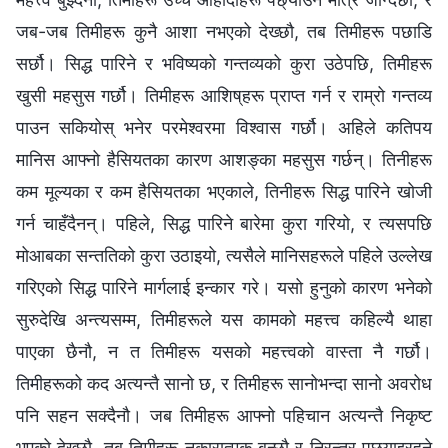
जब-जब तिमीहरू कुनै आशा नभएको देख्छौ, तब तिमीहरू पछाडि
सर्छौ। सिद्ध पारिने र भविष्यको गन्तव्यको कुरा उठेपछि, तिमीहरू
खुसी महसुस गर्छौ। तिमीहरू आशिष्‌हरू प्राप्त गर्न र राम्रो गन्तव्य
पाउन सकियोस् भनेर परमेश्‍वरमा विश्‍वास गर्छौ। अहिले कतिपय
मानिस आफ्नो हैसियतका कारण आशङ्का महसुस गर्छन्। तिनीहरू
कम मूल्यका र कम हैसियतका भएकाले, तिनीहरू सिद्ध पारिने खोजी
गर्न चाहँदैनन्। पहिले, सिद्ध पारिने बारेमा कुरा गरियो, र त्यसपछि
मोआबका सन्ततिको कुरा उठाइयो, त्यसैले मानिसहरूले पहिले उल्लेख
गरिएको सिद्ध पारिने मार्गलाई इन्कार गरे। यसो हुनुको कारण भनेको
सुरुदेखि अन्त्यसम्म, तिमीहरूले यस कामको महत्त्व कहिल्यै थाहा
पाएका छैनौ, न त तिमीहरू यसको महत्त्वको वास्ता नै गर्छौ।
तिमीहरूको कद अत्यन्तै सानो छ, र तिमीहरू सानोभन्दा सानो अवरोध
पनि सहन सक्दैनौ। जब तिमीहरू आफ्नो पहिचान अत्यन्तै निकृष्ट
भएको देख्छौ, तब तिमीहरू नकारात्मक बन्छौ र निरन्तर पछ्याइरहने