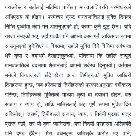
गराउनेछ र उहाँलाई महिमित पार्नेछ। मानवजातिप्रति परमेश्‍वरको
अभिप्राय यो होइन। परमेश्‍वर भ्रष्ट मानवजातिलाई मुक्ति दिनका
निम्ति पृथ्वीमा काम गर्न आउनुभएको हो; यसमा कुनै झूट छैन। यदि
यस्तो नभएको भए, उहाँ पक्कै पनि आफ्नो काम गर्न व्यक्तिगत रूपमा
आउनुभएको हुनेथिएन। विगतमा, उहाँले मुक्ति दिने विधिमा सबैभन्दा
धेरै कृपा र दयाधर्म देखाउनुहुन्थ्यो, यतिसम्म कि उहाँले सम्पूर्ण
मानवजातिको बदलामा शैतानलाई आफ्नो सर्वस्व दिनुभयो। वर्तमान
भनेको विगतजस्तो छँदै छैन: आज तिमीहरूको मुक्ति आखिरी
दिनहरूमा हुन्छ, जब हरेकलाई तिनीहरूको प्रकारअनुसार वर्गीकरण
गरिन्छ; तिमीहरूको मुक्तिको माध्यम कृपा वा दयाधर्म होइन, बरु
सजाय र न्याय हो, ताकि मानिसलाई अझ पूर्ण रूपमा मुक्ति दिन
सकियोस्। तसर्थ, तिमीहरूले सजाय, न्याय, र निर्दयी प्रहार मात्र
प्राप्त गर्छौ, तर यो कुरा जानिराख: यस निर्दयी प्रहारमा अलिकति
पनि दण्ड हुँदैन। मेरा वचनहरू जतिसुकै कठोर भए पनि,