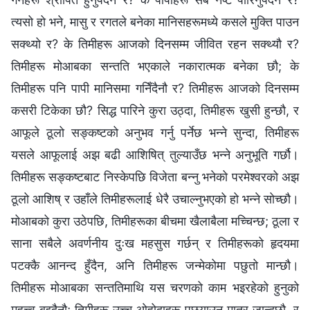
त्यसो हो भने, मासु र रगतले बनेका मानिसहरूमध्ये कसले मुक्ति पाउन
सक्थ्यो र? के तिमीहरू आजको दिनसम्म जीवित रहन सक्थ्यौ र?
तिमीहरू मोआबका सन्तति भएकाले नकारात्मक बनेका छौ; के
तिमीहरू पनि पापी मानिसमा गनिँदैनौ र? तिमीहरू आजको दिनसम्म
कसरी टिकेका छौ? सिद्ध पारिने कुरा उठ्दा, तिमीहरू खुसी हुन्छौ, र
आफूले ठूलो सङ्कष्टको अनुभव गर्नु पर्नेछ भन्ने सुन्दा, तिमीहरू
यसले आफूलाई अझ बढी आशिषित् तुल्याउँछ भन्‍ने अनुभूति गर्छौ।
तिमीहरू सङ्कष्टबाट निस्केपछि विजेता बन्‍नु भनेको परमेश्‍वरको अझ
ठूलो आशिष्‌ र उहाँले तिमीहरूलाई धेरै उचाल्नुभएको हो भन्ने सोच्छौ।
मोआबको कुरा उठेपछि, तिमीहरूका बीचमा खैलाबैला मच्चिन्छ; ठूला र
साना सबैले अवर्णनीय दुःख महसुस गर्छन् र तिमीहरूको हृदयमा
पटक्कै आनन्द हुँदैन, अनि तिमीहरू जन्मेकोमा पछुतो मान्छौ।
तिमीहरू मोआबका सन्ततिमाथि यस चरणको काम भइरहेको हुनुको
महत्त्व बुझ्दैनौ; तिमीहरू उच्च ओहोदाहरू पछ्याउन मात्र जान्दछौ, र