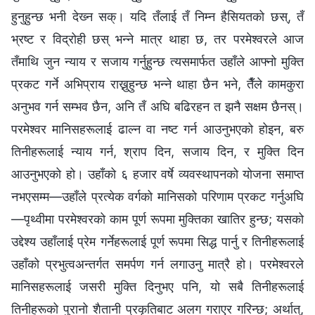
हुनुहुन्छ भनी देख्‍न सक्। यदि तँलाई तँ निम्न हैसियतको छस्, तँ
भ्रष्ट र विद्रोही छस् भन्‍ने मात्र थाहा छ, तर परमेश्‍वरले आज
तँमाथि जुन न्याय र सजाय गर्नुहुन्छ त्यसमार्फत उहाँले आफ्नो मुक्ति
प्रकट गर्ने अभिप्राय राख्नुहुन्छ भन्‍ने थाहा छैन भने, तैँले कामकुरा
अनुभव गर्न सम्भव छैन, अनि तँ अघि बढिरहन त झनै सक्षम छैनस्।
परमेश्‍वर मानिसहरूलाई ढाल्न वा नष्ट गर्न आउनुभएको होइन, बरु
तिनीहरूलाई न्याय गर्न, श्राप दिन, सजाय दिन, र मुक्ति दिन
आउनुभएको हो। उहाँको ६ हजार वर्षे व्यवस्थापनको योजना समाप्त
नभएसम्म—उहाँले प्रत्येक वर्गको मानिसको परिणाम प्रकट गर्नुअघि
—पृथ्वीमा परमेश्‍वरको काम पूर्ण रूपमा मुक्तिका खातिर हुन्छ; यसको
उद्देश्य उहाँलाई प्रेम गर्नेहरूलाई पूर्ण रूपमा सिद्ध पार्नु र तिनीहरूलाई
उहाँको प्रभुत्वअन्तर्गत समर्पण गर्न लगाउनु मात्रै हो। परमेश्‍वरले
मानिसहरूलाई जसरी मुक्ति दिनुभए पनि, यो सबै तिनीहरूलाई
तिनीहरूको पुरानो शैतानी प्रकृतिबाट अलग गराएर गरिन्छ; अर्थात्,