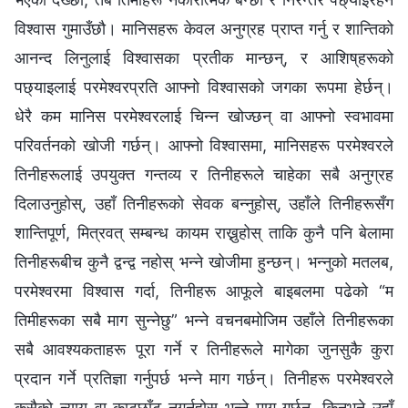
विश्‍वास गुमाउँछौ। मानिसहरू केवल अनुग्रह प्राप्त गर्नु र शान्तिको
आनन्द लिनुलाई विश्‍वासका प्रतीक मान्छन्, र आशिष्‌हरूको
पछ्याइलाई परमेश्‍वरप्रति आफ्नो विश्‍वासको जगका रूपमा हेर्छन्।
धेरै कम मानिस परमेश्‍वरलाई चिन्न खोज्छन् वा आफ्नो स्वभावमा
परिवर्तनको खोजी गर्छन्। आफ्नो विश्‍वासमा, मानिसहरू परमेश्‍वरले
तिनीहरूलाई उपयुक्त गन्तव्य र तिनीहरूले चाहेका सबै अनुग्रह
दिलाउनुहोस्, उहाँ तिनीहरूको सेवक बन्नुहोस्, उहाँले तिनीहरूसँग
शान्तिपूर्ण, मित्रवत् सम्बन्ध कायम राख्नुहोस् ताकि कुनै पनि बेलामा
तिनीहरूबीच कुनै द्वन्द्व नहोस् भन्‍ने खोजीमा हुन्छन्। भन्नुको मतलब,
परमेश्‍वरमा विश्वास गर्दा, तिनीहरू आफूले बाइबलमा पढेको “म
तिमीहरूका सबै माग सुन्नेछु” भन्ने वचनबमोजिम उहाँले तिनीहरूका
सबै आवश्यकताहरू पूरा गर्ने र तिनीहरूले मागेका जुनसुकै कुरा
प्रदान गर्ने प्रतिज्ञा गर्नुपर्छ भन्ने माग गर्छन्। तिनीहरू परमेश्‍वरले
कसैको न्याय वा काटछाँट नगर्नुहोस् भन्‍ने माग गर्छन्, किनभने उहाँ