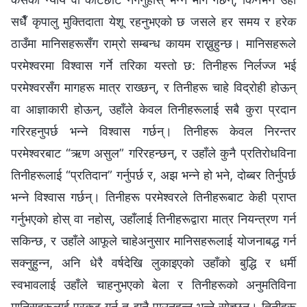
सधैँ कृपालु मुक्तिदाता येशू रहनुभएको छ जसले हर समय र हरेक
ठाउँमा मानिसहरूसँग राम्रो सम्बन्ध कायम राख्नुहुन्छ। मानिसहरूले
परमेश्‍वरमा विश्‍वास गर्ने तरिका यस्तो छ: तिनीहरू निर्लज्ज भई
परमेश्‍वरसँग मागहरू मात्र राख्छन्, र तिनीहरू चाहे विद्रोही होऊन्
वा आज्ञाकारी होऊन्, उहाँले केवल तिनीहरूलाई सबै कुरा प्रदान
गरिरहनुपर्छ भन्‍ने विश्‍वास गर्छन्। तिनीहरू केवल निरन्तर
परमेश्‍वरबाट “ऋण असुल” गरिरहन्छन्, र उहाँले कुनै प्रतिरोधविना
तिनीहरूलाई “प्रतिदान” गर्नुपर्छ र, अझ भन्‍ने हो भने, दोब्बर तिर्नुपर्छ
भन्‍ने विश्‍वास गर्छन्। तिनीहरू परमेश्‍वरले तिनीहरूबाट केही प्राप्त
गर्नुभएको होस् वा नहोस्, उहाँलाई तिनीहरूद्वारा मात्र नियन्त्रण गर्न
सकिन्छ, र उहाँले आफूले चाहेअनुसार मानिसहरूलाई योजनाबद्ध गर्न
सक्नुहुन्न, अनि धेरै वर्षदेखि लुकाइएको उहाँको बुद्धि र धर्मी
स्वभावलाई उहाँले चाहनुभएको बेला र तिनीहरूको अनुमतिविना
मानिसहरूलाई प्रकट गर्न त झनै पाउनुहुन्न भन्ने सोच्छन्। तिनीहरू